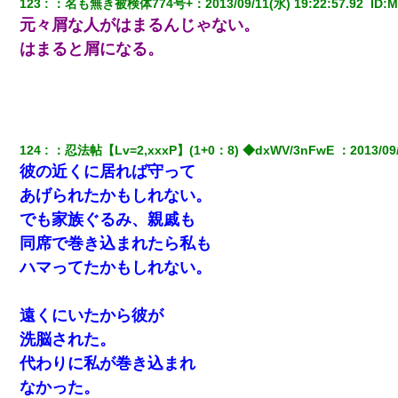
123
：
名も無き被検体774号+
：
2013/09/11(水) 19:22:57.92 
 ID:
M
元々屑な人がはまるんじゃない。
9月に付き合い始めたけどこの、この人と結婚はないわと判断して
はまると屑になる。
別れた。その元彼が交通事故で重体になっているらしく…
日曜日、会社の窓を見ると同僚の姿。俺（あれ？ディズニーシー
じゃ？）→俺電話「今何してんの？」同僚「シーで並んでるこ
と！」俺「会社にいない？」→次の瞬間、すごい鳥肌が立った
124
：
忍法帖【Lv=2,xxxP】(1+0：8) ◆dxWV/3nFwE 
：
2013/09
さっき嫁から、「愛しています」ってメールが届いた。俺も「愛
彼の近くに居れば守って
してます」って送ったら
あげられたかもしれない。
でも家族ぐるみ、親戚も
ホテルに泊まったんだけど従業員が最悪だった。折角の旅行で何
故私が怒鳴られなきゃいけなかったのだ
同席で巻き込まれたら私も
ハマってたかもしれない。
遠くにいたから彼が
洗脳された。
代わりに私が巻き込まれ
なかった。