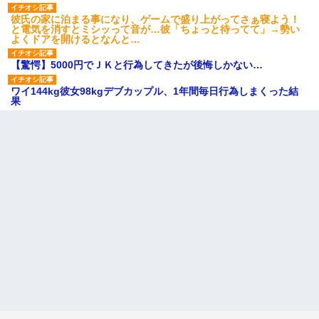
彼氏の家に泊まる事になり、ゲームで盛り上がってさぁ寝よう！
と電気を消すとミシッって音が…彼「ちょっと待ってて」→勢い
よくドアを開けるとなんと…
【驚愕】5000円でＪＫと行為してきたが後悔しかない…
ワイ144kg彼女98kgデブカップル、1年間毎日行為しまくった結
果