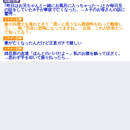
｢昨日はお兄ちゃんと一緒にお風呂に入っちゃった～｣とか毎日兄
の話をしていたA子が事故で亡くなった。→Ａ子のお母さんの話に
驚愕…
嫁が弁護士を連れてきて「悪いと思うなら慰謝料を払って離婚し
ろ」→ 俺「完全に恐喝になってますね」「お前、これが詐欺だっ
て知ってる？」
妻が亡くなったんだけど正直ガチで嬉しい
姉旦那の友達「ほんとのパパだよ～」私のお腹を触ってほざく。
→思わず手を叩いて振り払ったら…