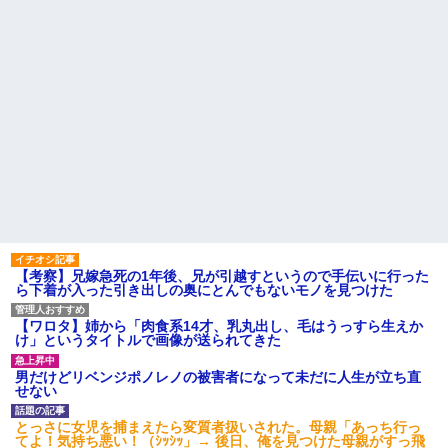
【考察】兄嫁急死の1年後、兄が引越すというので手伝いに行った
ら下着が入った引き出しの奥にとんでもないモノを見つけた
【ワロタ】姉から「肉食系14才、乳丸出し、毛はうっすら生えか
け」というタイトルで画像が送られてきた
男だけどリベンジポノレノの被害者になって未だに人生が立ち直
せない
とっさに女児を捕まえたら変質者扱いされた。母親「あっち行っ
てよ！気持ち悪い！（ｼｯｼｯ」→ 後日、俺を見つけた母親がすっ飛