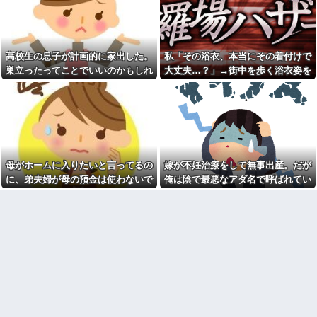
停車中に二人の子供を乗せた
ｗ
ヤンママに自転車ぶつけられ
職場で電話を取った新入社員
た。ヤンママ「おめーふざけん
の女子がヒワイなことを言われ
なよっ！ぶつかってんじゃねー
てショックを受けたことがあっ
よ！弁償してもらうかんな！」...
た
高校生の息子が計画的に家出した。
私「その浴衣、本当にその着付けで
パートの面接で号泣しながら
20年くらい前だけど当時お付
「ここもダメだったらもう食べ
巣立ったってことでいいのかもしれ
大丈夫…？」→街中を歩く浴衣姿を
き合いがあった仲間が神社に赤
ていけないんです」って熱弁し
いものを身につけちゃいけない
ないけど、なんか割り切れず...
見て、違和感ばかりが気になってし
てた人がいた
と言ってた
まい…
先週、嫁の妹と「口移し」で
父の再婚相手が職権乱用して
酒を飲んで興奮した。おそらく
私達の個人情報を調べ、訪問や
男女の関係になる
電話をしてくる
【衝撃】葬儀屋「火葬プラン
日本韓国台湾「少子化です」
はどうなさいますか？」ワイ喪
←わかる 中国北朝鮮「少子化
主「直葬で(即答)」→結果ァw w
です」←強権国家でも止められ
母がホームに入りたいと言ってるの
嫁が不妊治療をして無事出産。だが
w w w w w w w w
ないのかよ
に、弟夫婦が母の預金は使わないで
俺は陰で最悪なアダ名で呼ばれてい
【画像】このLINEでなんで女
担当美容師と近所の道端でば
が怒ってるのか分かんない奴は
と言ってきた。我が弟ながら情けな
た
ったり。美容師「早く前みたい
モテない奴確定らしい←お前ら
に美容室に来てくださいよ～」
くて溜息が出る
は勿論わかるよ
私「もう少し落ち着いたらお願
な？？？？？？？
いします」
【動画】高校生さん、文化祭
カメムシは同種のカメムシが
でコーヒーカップを作って大盛
発した臭いでショック死する事
りあがり←なんかどっかで見た
がある
ことあると話題に
既婚女性が夫に夕飯も用意せ
【悲報】タトゥー彫師23年目
ず週２で遊びに行くって多いか
店長「タトゥー入れにくるやつ
な？遅くても21時には帰宅して
99%バカです」
るんだけど
【画像】温泉の中で「これ」