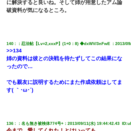
に解決すると良いね。そして姉が用意したアム論
破資料が気になるところ。
140
：
忍法帖【Lv=2,xxxP】(1+0：8) ◆dxWV/3nFwE 
：
2013/09
>>134
姉の資料は彼との決戦を待たずしてこの結果にな
ったので…
でも親友に説明するためにまた作成依頼はしてま
す( ｀･ω･´)
136
：
名も無き被検体774号+
：
2013/09/11(水) 19:44:42.43 
 ID:
u
今まで、愛してくれた！とはいっても