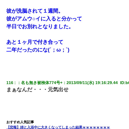
彼が洗脳されて１週間。
私「結婚やめるわ」 婚約者「え？なんでなんで？」 → 放置した
彼がアムウ○イに入ると分かって
結果…｜生活｜ワロタあんてな
半日でお別れとなりました。
ワイ144kg彼女98kgデブカップル、1年間毎日行為しまくった結
果
あと１ヶ月で付き合って
二年だったのにな(´；ω；`)
結婚生活10ヶ月目で嫁から一方的に「もう冷めた」と離婚切り出
された
新卒の女性社員に1年半ストーカーされていた。俺「マジで怖い」
上司「話をしてみる」→女性社員「実は10数年前に…」
116
：
名も無き被検体774号+
：
2013/09/11(水) 19:16:29.44 
 ID:
b
まぁなんだ・・・元気出せ
スマホを与えられて、中学卒業する頃にはすっかり女叩きに洗脳
された弟が、大学進学のために一人暮らししたいと言い出した。
小2の頃、妹と昼寝してたら家が火事になってて気づくと逃げ場が
なかった。妹を抱き締めて「ﾀﾋんじゃうよ」って泣いてたら…
【悲報】姉と入浴中に大きくなってしまった結果ｗｗｗｗｗｗｗｗ