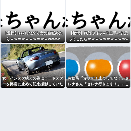
【驚愕】sexしながら女の腋舐めた
【驚愕】絶対ワイフ●ラ上手いと思
らｗｗｗｗｗｗｗｗｗｗwwww
ってしたらｗｗｗｗｗｗｗｗｗｗw
www
女、インスタ映えの為にロードスタ
赤信号「赤やで！止まってな！」セ
ーを路肩に止めて記念撮影していた
レナさん「セレナ行きます！」←こ
ら後続車に突っ込まれて咽び泣くw
れwwwwwwwwwwwwwwww
wwwwwwwwww