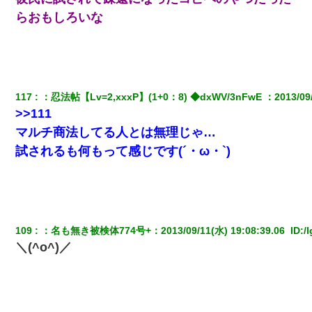
らおもしろいな
117
：
忍法帖【Lv=2,xxxP】(1+0：8) ◆dxWV/3nFwE 
：
2013/09
>>111
マルチ商法してる人とは無理じゃ…
試されるも何もって感じです(´・ω・`)
109
：
名も無き被検体774号+
：
2013/09/11(水) 19:08:39.06 
 ID:
/
＼(^o^)／