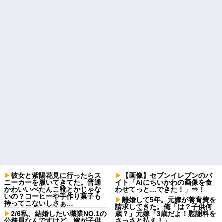
彼女と紫陽花見に行ったらス
【画像】セブンイレブンのバ
ニーカーを履いてきてた。普通
イト「AIにちいかわの画像を食
かわいいぺたんこ靴とかじゃな
わせてっと…できた！」⇒！
いの？コーヒーや手作り菓子も
離婚して5年。元嫁が養育費を
持ってこないしさぁ…
請求してきた。俺「は？子供何
2/6私、結婚したい職業NO.1の
歳？」元嫁「3歳だよ！慰謝料を
公務員なんですけど、嫁が子供
さっさと払え！」…