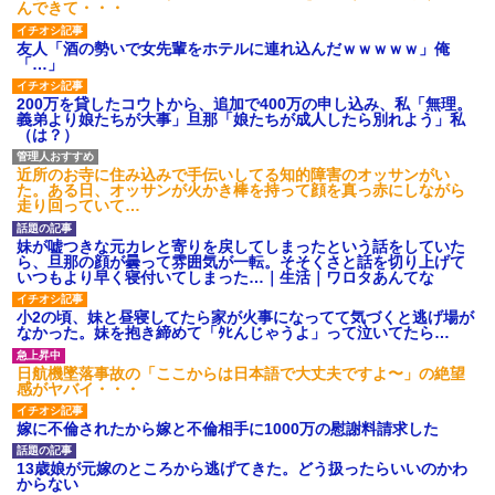
んできて・・・
友人「酒の勢いで女先輩をホテルに連れ込んだｗｗｗｗｗ」俺
「…」
200万を貸したコウトから、追加で400万の申し込み、私「無理。
義弟より娘たちが大事」旦那「娘たちが成人したら別れよう」私
（は？）
近所のお寺に住み込みで手伝いしてる知的障害のオッサンがい
た。ある日、オッサンが火かき棒を持って顔を真っ赤にしながら
走り回っていて…
妹が嘘つきな元カレと寄りを戻してしまったという話をしていた
ら、旦那の顔が曇って雰囲気が一転。そそくさと話を切り上げて
いつもより早く寝付いてしまった…｜生活｜ワロタあんてな
小2の頃、妹と昼寝してたら家が火事になってて気づくと逃げ場が
なかった。妹を抱き締めて「ﾀﾋんじゃうよ」って泣いてたら…
日航機墜落事故の「ここからは日本語で大丈夫ですよ〜」の絶望
感がヤバイ・・・
嫁に不倫されたから嫁と不倫相手に1000万の慰謝料請求した
13歳娘が元嫁のところから逃げてきた。どう扱ったらいいのかわ
からない