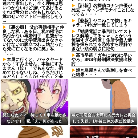
連れて家出した。全く理由は思
【訃報】名探偵コナン声優が
いつかないけど強いてあげると
死去 → 今トンデモナイことにな
すれば母のせいかもしれない。
ってる・・・
嫁のせいでアトピー悪化しそう
→
【悲報】ヤニねこで抜けるキ
ャラ、74%が一致してしまう
【裏の顔】 父の再婚相手と仲
良しな私→ある日、私の帰宅に
「勧誘電話に暴言吐いてスト
気付かない再婚相手「血繋がっ
レス解消してるｗｗ」とかいう
てないのに大学費用出さなきゃ
無謀すぎる同僚！住所や個人情
いけないの腹立つわ…姑だった
報を握られてる恐怖すら理解で
ら先に亡くなるのに笑」私
きない頭の弱さに絶句
「…」
高市早苗「ガキにSNSは早い
本屋に行くと、バックヤード
やろ」SNS年齢制限法案提出検
から「すみません、本当にすみ
討
ません（泣）「でもあなた、初
焼き鳥屋さんで鳥刺しを食べ
めてじゃないしね、うちだけじ
た結果・・・
ゃどうしようもないから」と会
話が聞こえてきた→する
?悲報?リアルみいちゃん、共
と・・・
産党の街宣で見つかる（※画像
あり）他
生活保護の相談に行ったら、
愛猫を手放さないと無理と言わ
女だけどバイト先でいじめら
れた。子どものような存在だか
れてて辛い
ら手放すのは絶対に考えられな
私「その浴衣、本当にその着
い・・・
付けで大丈夫…？」→街中を歩
見知らぬママ「待って！車を動かさ
嫁が同窓会に出席して元カレと再会
妹と差をつけて育てられた。
く浴衣姿を見て、違和感ばかり
妹「家も土地も、財産はすべて
が気になってしまい…
ないで！」私「え、何があった
して失踪。1年後に俺の家に投函さ
私が継ぐ。相続は放棄して」母
【驚愕】養育費を払い続けた
の！？」→慌てて降りると園長先生
れたものがこれ...
「うんうん」私「わかった」 →
結果…元妻の裏切りが判
数年後、復讐のチャンスがや...
が激怒していて…
明！！！その理由がこれｗｗｗ