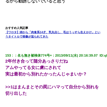
るから勧誘しないでいると思う
【ワロタ】姉から「肉食系14才、乳丸出し、毛はうっすら生えかけ」とい
うタイトルで画像が送られてきた
153
：
名も無き被検体774号+
：
2013/09/11(水) 20:16:39.07 
 ID:
q
2年付き合って随分あっさりだね
アムやってる女に虜にされて
実は最初から別れたかったんじゃまいか？
>>1はまんまとその罠にハマって自分から別れを
切り出した