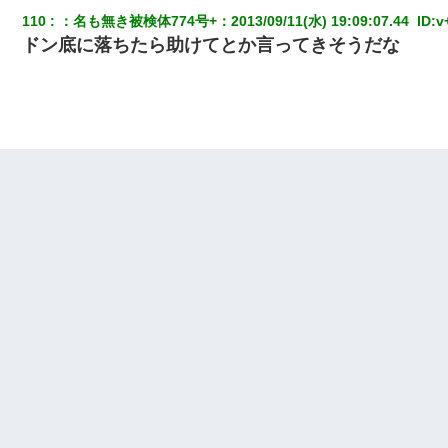
110
：
名も無き被検体774号+
：
2013/09/11(水) 19:09:07.44 
 ID:
v
ドン底に落ちたら助けてとか言ってきそうだな