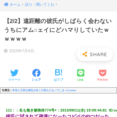
ホーム
語り・聞いてくれ
【2/2】遠距離の彼氏がしばらく会わない
うちにアム○ェイにどハマりしていたｗ
ｗｗｗｗ
2019年7月4日
LINE
ツイート
シェア
はてブ
Pocket
引用元：
本当に大切な彼氏が全くの別人になってしまったwww
111
：
名も無き被検体774号+
：
2013/09/11(水) 19:09:44.81 
 ID:
v
彼氏に試されて疎遠になったコピペのやつだった