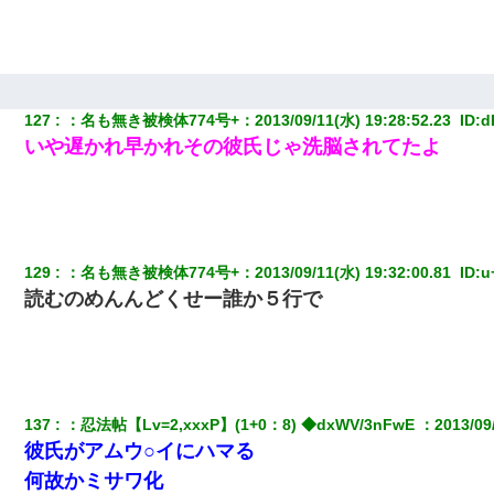
127
：
名も無き被検体774号+
：
2013/09/11(水) 19:28:52.23 
 ID:
d
いや遅かれ早かれその彼氏じゃ洗脳されてたよ
129
：
名も無き被検体774号+
：
2013/09/11(水) 19:32:00.81 
 ID:
u
読むのめんんどくせー誰か５行で
137
：
忍法帖【Lv=2,xxxP】(1+0：8) ◆dxWV/3nFwE 
：
2013/09
彼氏がアムウ○イにハマる
何故かミサワ化