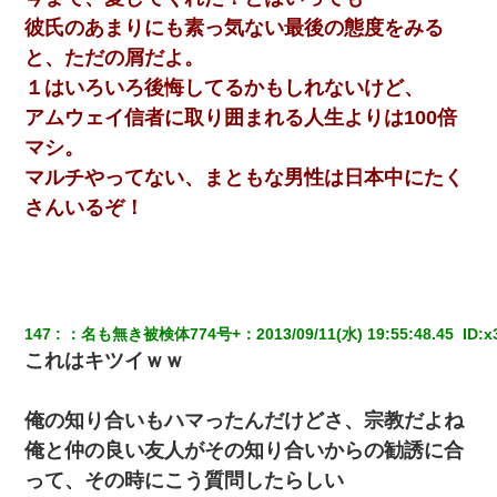
彼氏のあまりにも素っ気ない最後の態度をみる
と、ただの屑だよ。
１はいろいろ後悔してるかもしれないけど、
アムウェイ信者に取り囲まれる人生よりは100倍
マシ。
マルチやってない、まともな男性は日本中にたく
さんいるぞ！
147
：
名も無き被検体774号+
：
2013/09/11(水) 19:55:48.45 
 ID:
x
これはキツイｗｗ
俺の知り合いもハマったんだけどさ、宗教だよね
俺と仲の良い友人がその知り合いからの勧誘に合
って、その時にこう質問したらしい