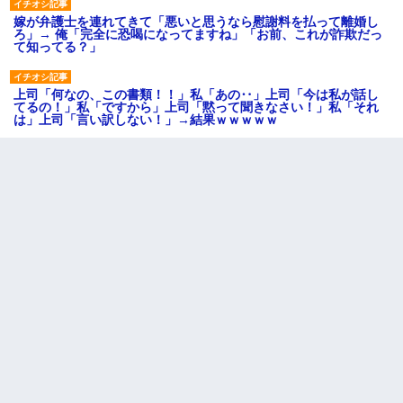
嫁が弁護士を連れてきて「悪いと思うなら慰謝料を払って離婚し
ろ」→ 俺「完全に恐喝になってますね」「お前、これが詐欺だっ
て知ってる？」
上司「何なの、この書類！！」私「あの‥」上司「今は私が話し
てるの！」私「ですから」上司「黙って聞きなさい！」私「それ
は」上司「言い訳しない！」→結果ｗｗｗｗｗ
書店「息子さんが万引きしました」私「はっ？(息子目の前にいる
し…)うちの子ではないので迎えに行きません」→息子を名乗って
た人物の正体が判明するも・・・
裁判官「お互いに最後に言いたいことはありますか」バカ夫
「…」A「夫を一発殴らせてほしい」裁判官「どうぞ」
【衝撃】ヤンキー女に「サせて」って言った結果
【復讐】義兄嫁「生活費、足りない分を貸してほしい」私「貸す
わけないでしょｗｗｗｗ」→ 理由を話したら泣き出して・・私
（あまりにも希望通り）