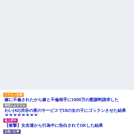
数年前に私が旅行先で落とし
やったことあるやつwwwwww
た財布の中身が何年も経ってか
妻が俺の頭を嗅ぎ「猫缶の匂
ら別の旅行先で私自身によって
い」がするって言うから「お前
拾われた
は生ゴミの匂い」って返した。
主な税金の成り立ちを調べて
その結果...
みたよ
母は小学校の教師だ。母が受
け持ったクラスの女の子が中学
でいじめを受けているようで母
を頼ってくる
旦那に言われて服装を変える
ことにした。なのに旦那が何を
見せても意見を言ってくれな
い…
【悲報】 婚約指輪が「たった
の0.3ct」で毎日泣いてる私がヤ
バすぎる理由がコレｗｗｗｗｗ
ハードオフに売っていた4万
4000円のフィギュアがヤバすぎ
るｗｗｗｗｗｗ「こんな高い
の？ｗｗ」「逆に超安い」
嫁に不倫されたから嫁と不倫相手に1000万の慰謝料請求した
私「ちょっと、人の家の金庫
触らないでよ！」キチママ『そ
こに金庫があったから、開けて
わい(42)渋谷の夜のサービスで19の女の子にゴックンさせた結果
みようとしただけ☆』義兄「泥
ｗｗｗｗｗｗｗｗ
は出てけ！二度と来るな！」結
果・・・
【衝撃】女友達から行為中に告白されてOKした結果
私「初めて飲む味だけどなん
のお茶？」彼「ちっ！」私「」