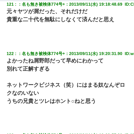
121
：
名も無き被検体774号+
：
2013/09/11(水) 19:18:48.69 
 ID:
C
元々ヤツが屑だった、それだけだ
放置子が病院送りになったらしい → 俺（二度と帰ってくるなよ…
嫁を半身不随にしやがった恨みは、正直こんなもんじゃ晴れな
貴重な二十代を無駄にしなくて済んだと思え
い）
ＤＮＡ検査『血縁関係０％』旦那「やっぱり托卵だったんだ…」
嫁「本当に身に覚えがない」「なにかの間違いだ！取り違え
だ！」→ 嫁「あっ」
122
：
名も無き被検体774号+
：
2013/09/11(水) 19:20:31.90 
 ID:
w
よかったね屑野郎だって早めにわかって
出張中の旦那から『フリンしやがって、このクズ』と電話が。私
「本当に家まで来たの？証拠は？」旦那「俺の言葉が信じられな
別れて正解すぎる
いのか！」→ 離婚後
ネットワークビジネス（笑）にはまる奴なんぞロ
父が他界→父のフリン相手『どうか相続を放棄して下さい、昔の
ことは謝ります。ごめんなさい…』私「お子さんはフリン略奪婚
クなのいない
って知ってるの？」相手『 』結果→
うちの兄貴とツレはホント○ねと思う
【衝撃】女友達から行為中に告白されてOKした結果
【悲報】姉と入浴中に大きくなってしまった結果ｗｗｗｗｗｗｗ
ｗ