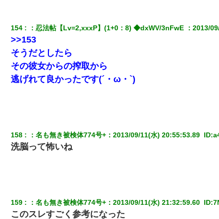
154
：
忍法帖【Lv=2,xxxP】(1+0：8) ◆dxWV/3nFwE 
：
2013/09
>>153
そうだとしたら
その彼女からの搾取から
逃げれて良かったです(´・ω・`)
158
：
名も無き被検体774号+
：
2013/09/11(水) 20:55:53.89 
 ID:
a
洗脳って怖いね
159
：
名も無き被検体774号+
：
2013/09/11(水) 21:32:59.60 
 ID:
7
このスレすごく参考になった