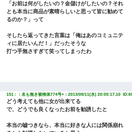
「お前は何がしたいの？金儲けがしたいの？それ
とも本当に商品が素晴らしいと思って皆に勧めて
るのか？」って
そしたら返ってきた言葉は「俺はあのコミュニテ
ィに居たいんだ！」だったそうな
打つ手無さすぎて笑ってしまったわ
151
：
名も無き被検体774号+
：
2013/09/11(水) 20:05:17.10 
 ID:
6
どう考えても他に女が出来てる
で、どうでも良くなったお前を勧誘したと
本当の嘘つきなら、本当に好きな人には関係崩れ