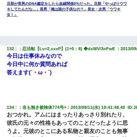
旦那が長男のDNA鑑定をしたら血縁関係0%だった。旦那「やっぱりウワ
キしてたんだな…」長男「俺は誰の子供なの？」長女・次男「ウワキ
女！」
132
：
忍法帖【Lv=2,xxxP】(1+0：8) ◆dxWV/3nFwE 
：
2013/09
今日は仕事休みなので
今日中に何か質問あれば
答えます(´・ω・`)
134
：
名も無き被検体774号+
：
2013/09/11(水) 19:41:48.40 
 ID:
J
おつかれ。アムにはまったりあっさり別れたり、
彼氏の元々の性格もあってのことだったように思
うよ。元彼のとこにある私物と親友のことも無事