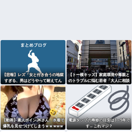
【悲報】レズ「女と付き合うの地獄
【トー横キッズ】家庭環境や毒親と
すぎる、男はどうやって耐えてん
のトラブルに悩む若者「大人に相談
の？」
しても具体的に何もしてくれない」
EXIT兼近「搾取しようとする大人を
どう除外するか」
【動画】素人ボインJKさん、水着で
電源タップの寿命の目安は3～5年で
爆乳を見せつけてしまうｗｗｗwｗ
す←これマジ？
ｗｗｗｗｗｗｗ