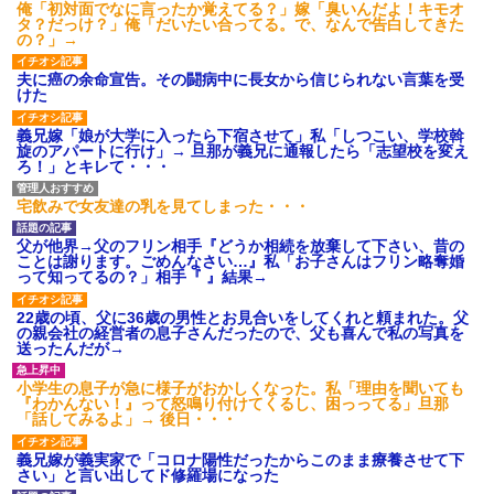
俺「初対面でなに言ったか覚えてる？」嫁「臭いんだよ！キモオ
【GIF】JSのカンチョーワロ
タ？だっけ？」俺「だいたい合ってる。で、なんで告白してきた
タ
の？」→
後続車にクラクションを鳴ら
され彼氏が逆切れ。「何クラク
夫に癌の余命宣告。その闘病中に長女から信じられない言葉を受
ション鳴らしてんだ！降りてこ
けた
いよ！」と怒鳴りだし...
【衝撃】報酬100万円超の治験
義兄嫁「娘が大学に入ったら下宿させて」私「しつこい、学校斡
募集がこちらｗｗｗｗｗ(※画像
旋のアパートに行け」→ 旦那が義兄に通報したら「志望校を変え
あり)
ろ！」とキレて・・・
【ネット騒然】惨殺されたタ
ワマン頂き女子のこの動画、す
げえええええｗｗｗｗｗｗｗｗ
宅飲みで女友達の乳を見てしまった・・・
ｗｗｗ
【愕然】白のクラウン俺氏、
父が他界→父のフリン相手『どうか相続を放棄して下さい、昔の
高速道路左車線を制限速度で走
ことは謝ります。ごめんなさい…』私「お子さんはフリン略奪婚
った結果wwwwwwwwwwww
って知ってるの？」相手『 』結果→
百年の恋12-899 食べた量を
張り合ってくる
22歳の頃、父に36歳の男性とお見合いをしてくれと頼まれた。父
の親会社の経営者の息子さんだったので、父も喜んで私の写真を
【悲報】佐藤輝明・・・２軍
送ったんだが→
でも盛大にやらかす←あまり悲
しませないでくれ
小学生の息子が急に様子がおかしくなった。私「理由を聞いても
『わかんない！』って怒鳴り付けてくるし、困っってる」旦那
「話してみるよ」→ 後日・・・
義兄嫁が義実家で「コロナ陽性だったからこのまま療養させて下
さい」と言い出してド修羅場になった