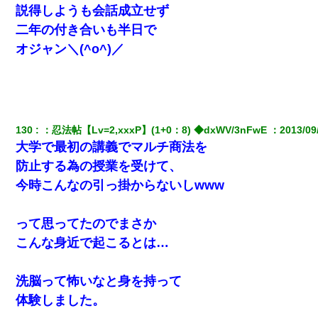
説得しようも会話成立せず
二年の付き合いも半日で
オジャン＼(^o^)／
130
：
忍法帖【Lv=2,xxxP】(1+0：8) ◆dxWV/3nFwE 
：
2013/09
大学で最初の講義でマルチ商法を
防止する為の授業を受けて、
今時こんなの引っ掛からないしwww
って思ってたのでまさか
こんな身近で起こるとは…
洗脳って怖いなと身を持って
体験しました。