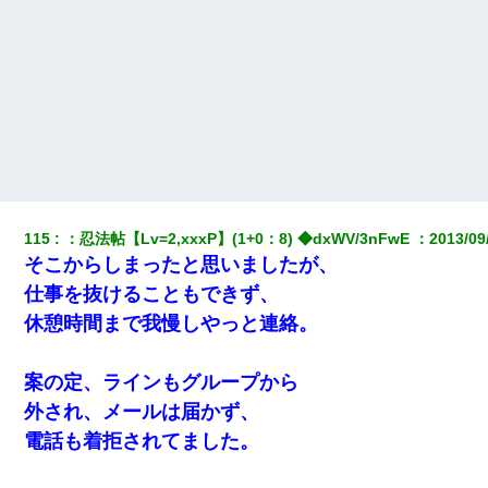
嘘をついてフリン旅行へ出かけた嫁→翌日、嫁「ただいま～」旦
那「娘がシんだよ。何度も連絡したのに…」嫁「えっ」→なん
と・・・
友人「酒の勢いで女先輩をホテルに連れ込んだｗｗｗｗｗ」俺
「…」
昨日37歳のおばさんと行為したんだけどめちゃくちゃだった
婚活パーティーでよく会う美女がいた。こんな完璧な容姿を持っ
115
：
忍法帖【Lv=2,xxxP】(1+0：8) ◆dxWV/3nFwE 
：
2013/09
てしても結婚て難しいんだなぁ…と思ってた
そこからしまったと思いましたが、
仕事を抜けることもできず、
旦那が長男のDNA鑑定をしたら血縁関係0%だった。旦那「やっぱ
休憩時間まで我慢しやっと連絡。
りウワキしてたんだな…」長男「俺は誰の子供なの？」長女・次
男「ウワキ女！」
案の定、ラインもグループから
私（23）冗談のつもりで上司（27）に胸を揉ませた結果・・・
外され、メールは届かず、
電話も着拒されてました。
旦那の元カノをSNSで探して写真を保存して顔面評価スレで写真
を晒してた。ほとんどがブスという評価の中で二人ほど意外に好
評価で苦々しく思った