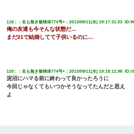
小学生の息子が急に様子がおかしくなった。私「理由を聞いても
『わかんない！』って怒鳴り付けてくるし、困っってる」旦那
「話してみるよ」→ 後日・・・
118
：
名も無き被検体774号+
：
2013/09/11(水) 19:17:31.53 
 ID:
9
10年ほど前、息子がまだ年中だった時に離婚したんだけど、一昨
俺の友達も今そんな状態だ…
年の暮れに突然息子が職場を訪ねてきた。
まだ21で結婚してて子供いるのに…
元夫の連れ子「俺の結婚式の時くらい、母親としての責任を果た
そうとは思わないのか！」→どうも連れ子は…
嫁の妹（26歳）がずっとウチに泊まりに来た結果→俺がヤバイｗ
ｗｗｗｗｗｗｗ
120
：
名も無き被検体774号+
：
2013/09/11(水) 19:18:12.98 
 ID:
r
泥沼にハマる前に終わって良かったろうに
｢昨日はお兄ちゃんと一緒にお風呂に入っちゃった～｣とか毎日兄
今回じゃなくてもいつかそうなってたんだと思え
の話をしていたA子が事故で亡くなった。→Ａ子のお母さんの話に
驚愕…
よ
「お前の父ちゃんは自宅警備員」とかからかわれたけど、実はと
んでもない仕事に就いていた
妻と同居し始めたときから、よく妻が「どこかで音漏れしてな
い？音楽聞こえる」と言っていて…