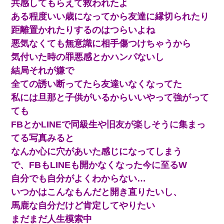
共感してもらえて救われたよ
ある程度いい歳になってから友達に縁切られたり
距離置かれたりするのはつらいよね
悪気なくても無意識に相手傷つけちゃうから
気付いた時の罪悪感とかハンパないし
結局それが嫌で
全ての誘い断ってたら友達いなくなってた
私には旦那と子供がいるからいいやって強がって
ても
FBとかLINEで同級生や旧友が楽しそうに集まっ
てる写真みると
なんか心に穴があいた感じになってしまう
で、FBもLINEも開かなくなった今に至るW
自分でも自分がよくわからない…
いつかはこんなもんだと開き直りたいし、
馬鹿な自分だけど肯定してやりたい
まだまだ人生模索中