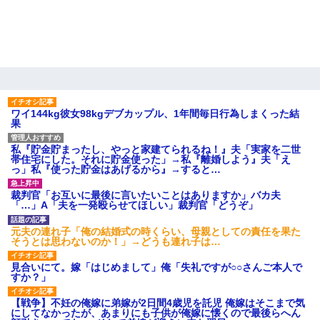
ワイ144kg彼女98kgデブカップル、1年間毎日行為しまくった結
果
私『貯金貯まったし、やっと家建てられるね！』夫「実家を二世
帯住宅にした。それに貯金使った」→私『離婚しよう』夫「え
っ」私『使った貯金はあげるから』→すると…
裁判官「お互いに最後に言いたいことはありますか」バカ夫
「…」A「夫を一発殴らせてほしい」裁判官「どうぞ」
元夫の連れ子「俺の結婚式の時くらい、母親としての責任を果た
そうとは思わないのか！」→どうも連れ子は…
見合いにて。嫁「はじめまして」俺「失礼ですが○○さんご本人で
すか？」
【戦争】不妊の俺嫁に弟嫁が2日間4歳児を託児 俺嫁はそこまで気
にしてなかったが、あまりにも子供が俺嫁に懐くので最後らへん