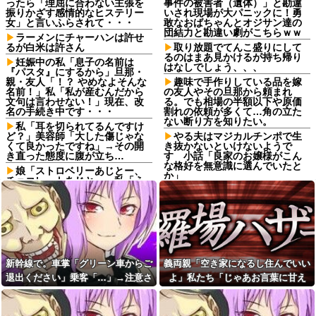
ったら「理屈に合わない主張を
事件の被害者（遺体）」と勘違
振りかざす感情的なヒステリー
いされ現場が大パニックに！勇
女」と言いふらされて・・・
敢なおばちゃんとオジサン達の
団結力と勘違い劇がこちらｗｗ
ラーメンにチャーハンは許せ
るが白米は許さん
取り放題でてんこ盛りにして
るのはまあ見かけるが持ち帰り
妊娠中の私「息子の名前は
はなしでしょう、、、
『パスタ』にするから」旦那・
親・友人「！？ やめなよそんな
趣味で手作りしている品を嫁
名前！」私「私が産むんだから
の友人やその旦那から頼まれ
文句は言わせない！」現在、改
る。でも相場の半額以下や原価
名の手続き中です・・・
割れの依頼が多くて…角の立た
ない断り方を知りたい。
私「耳を切られてるんですけ
ど？」美容師「大した傷じゃな
やる夫はマジカルチンポで生
くて良かったですね」→その開
き抜かないといけないようで
き直った態度に腹が立ち…
す 小話「良家のお嬢様がこん
な格好を無意識に選んでいたと
娘「ストロベリーあじとー、
か」
チョコレートあじとー」私「え
っ、それもう一回言って？」→
【悲報】お弁当屋さん、消費
娘の読み方を聞いて思わず混乱
税が下がっても値段据え置き
してしまい…
【画像】ボスJK、撮られるｗ
嫁「こんなところで何してる
ｗｗｗｗｗｗｗｗｗ
の？」俺「いや、その…」→ウ
夫「会社辞めて実家で仕事探
ワキ相手と一緒のところを見ら
したい」私「応援するよ」→と
れ、最悪の修羅場になって…
ころが退職届ではなく、まさか
新幹線で。車掌「グリーン車からご
義両親「空き家になるし住んでいい
父「もう働けない…」母「私
の書類を用意していて…
退出ください」乗客「…」→注意さ
よ」私たち「じゃあお言葉に甘え
が頑張るから」→借金で崩れた
【悲報】高市早苗に逆らった
家族を支えるため、私も働くこ
れても動かない乗客を見ていたら、
て…」→引っ越した途端、予想外の
財務官僚、異例の左遷ｗｗｗｗ
とになって…
ｗｗｗｗ他
その直後まさかの展開に…
出来事が待っていて…
姉と叔父宅へ避難後、母にな