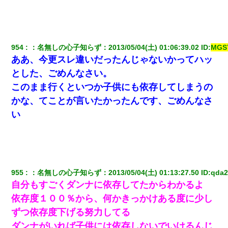
旦那の元嫁「離婚したとはいえ、私が本来の妻。許可なく
結婚するなんてどういう神経してるの？離婚届を記入して
持って来い」→笑いが止まらなくなり・・・
954
：
名無しの心子知らず
：
2013/05/04(土) 01:06:39.02
 ID:
MGS
書店「息子さんが万引きしました」私「はっ？(息子目の前
ああ、今更スレ違いだったんじゃないかってハッ
にいるし…)うちの子ではないので迎えに行きません」→息
子を名乗ってた人物の正体が判明するも・・・
とした、ごめんなさい。
このまま行くといつか子供にも依存してしまうの
彼女(美人女医)にネックレスをプレゼント。「こんな安物を
渡すくらいなら、渡さないほうがマシだからね」→ ６０万
かな、てことが言いたかったんです、ごめんなさ
したと話したら・・・
い
【身体で払わせて】女友達「ごめん、何も言わずにお金貸
してください……」俺「いいよ！いくら？」女友達「10万
円ぐらい……」俺「ほい！10万！」→
955
：
名無しの心子知らず
：
2013/05/04(土) 01:13:27.50
 ID:
qda2
嘘をついてフリン旅行へ出かけた嫁→翌日、嫁「ただいま
～」旦那「娘がシんだよ。何度も連絡したのに…」嫁「え
自分もすごくダンナに依存してたからわかるよ
っ」→なんと・・・
依存度１００％から、何かきっかけある度に少し
ずつ依存度下げる努力してる
小学生の息子が急に様子がおかしくなった。私「理由を聞
いても『わかんない！』って怒鳴り付けてくるし、困っっ
ダンナがいれば子供には依存しないでいけるんじ