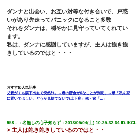
ダンナと出会い、お互い対等な付き合いで、戸惑
いがあり先走ってパニックになること多数
それをダンナは、穏やかに見守っていてくれてい
ます。
私は、ダンナに感謝していますが、主人は飽き飽
きしているのではと・・・
父親がくも膜下出血で突然ﾀﾋ。→母の貯金が0なことが判明。→母「私を家
に置いてほしい、どうか見捨てないで(土下座」俺・嫁「…」
958
：
名無しの心子知らず
：
2013/05/04(土) 10:25:32.64
 ID:
IKC
> 主人は飽き飽きしているのではと・・