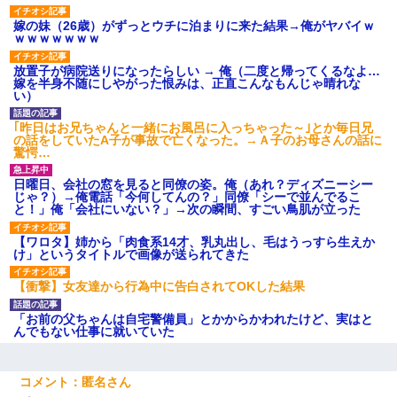
嫁の妹（26歳）がずっとウチに泊まりに来た結果→俺がヤバイｗ
ｗｗｗｗｗｗｗ
放置子が病院送りになったらしい → 俺（二度と帰ってくるなよ…
嫁を半身不随にしやがった恨みは、正直こんなもんじゃ晴れな
い）
｢昨日はお兄ちゃんと一緒にお風呂に入っちゃった～｣とか毎日兄
の話をしていたA子が事故で亡くなった。→Ａ子のお母さんの話に
驚愕…
日曜日、会社の窓を見ると同僚の姿。俺（あれ？ディズニーシー
じゃ？）→俺電話「今何してんの？」同僚「シーで並んでるこ
と！」俺「会社にいない？」→次の瞬間、すごい鳥肌が立った
【ワロタ】姉から「肉食系14才、乳丸出し、毛はうっすら生えか
け」というタイトルで画像が送られてきた
【衝撃】女友達から行為中に告白されてOKした結果
「お前の父ちゃんは自宅警備員」とかからかわれたけど、実はと
んでもない仕事に就いていた
匿名