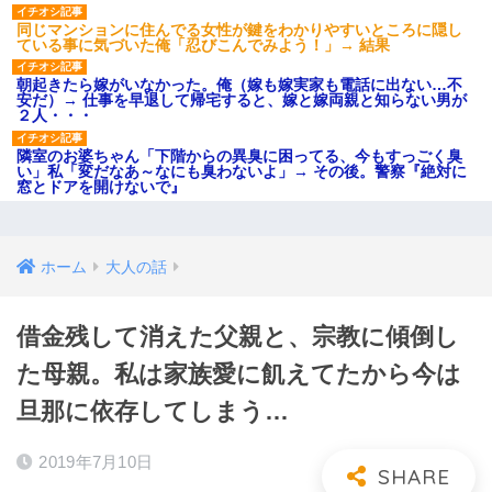
同じマンションに住んでる女性が鍵をわかりやすいところに隠し
ている事に気づいた俺「忍びこんでみよう！」→ 結果
朝起きたら嫁がいなかった。俺（嫁も嫁実家も電話に出ない…不
安だ）→ 仕事を早退して帰宅すると、嫁と嫁両親と知らない男が
２人・・・
隣室のお婆ちゃん「下階からの異臭に困ってる、今もすっごく臭
い」私「変だなあ～なにも臭わないよ」→ その後。警察『絶対に
窓とドアを開けないで』
ホーム
大人の話
借金残して消えた父親と、宗教に傾倒し
た母親。私は家族愛に飢えてたから今は
旦那に依存してしまう…
2019年7月10日