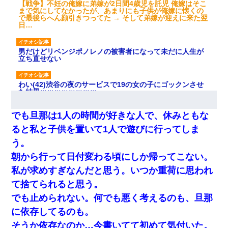
【戦争】不妊の俺嫁に弟嫁が2日間4歳児を託児 俺嫁はそこ
まで気にしてなかったが、あまりにも子供が俺嫁に懐くの
で最後らへん顔引きつってた → そして弟嫁が迎えに来た翌
日…
男だけどリベンジポノレノの被害者になって未だに人生が
立ち直せない
わい(42)渋谷の夜のサービスで19の女の子にゴックンさせ
た結果ｗｗｗｗｗｗｗｗ
でも旦那は1人の時間が好きな人で、休みともな
妻が亡くなったんだけど正直ガチで嬉しい
ると私と子供を置いて1人で遊びに行ってしま
う。
200万を貸したコウトから、追加で400万の申し込み、私
「無理。義弟より娘たちが大事」旦那「娘たちが成人した
朝から行って日付変わる頃にしか帰ってこない。
ら別れよう」私（は？）
私が求めすぎなんだと思う。いつか重荷に思われ
て捨てられると思う。
医者「糖尿病で余命1年です」 ワイ「知らんわｗどうせ死
ぬなら食べる量増やすわｗ」→結果ｗｗｗｗｗ
でも止められない。何でも悪く考えるのも、旦那
に依存してるのも。
ずっとニートだと思ってた同居の義弟が投資で旦那より稼
そうか依存なのか…今書いてて初めて気付いた。
いでるとか知らなかった…