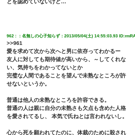
とを認めていないけど…
962
：
名無しの心子知らず
：
2013/05/04(土) 14:55:03.93
 ID:
rmRA
>>961
愛を求めて次から次へと男に依存ってわかるー
友人に対しても期待値が高いから、～してくれな
い、気持ちをわかってないとか
完璧な人間であることを望んで未熟なところが許
せないというか。
普通は他人の未熟なところを許容できる。
普通の人は親に自分の未熟さも欠点も含めた人格
を愛されてるし、 本気で氏ねとは言われないし。
心から死を願われてたのに、体裁のために殺され