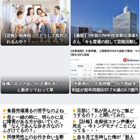
【悲報】独身税ってどうして批判さ
【激怒】5年前のNHK性加害出演者X
れるんや？・・・・・・・・・
さん「今も普通の顔して芸能活動し
てる」・・・・・・・・・
板橋の花火大会にAV女優松本いちか
米穀商社の木徳神糧、4-6月期経常
と新井リマおって草
利益が前年同期比97.7％減の0.7億円
に減益
食器売場通るの苦手なのよね
旦那に「私が死んだらご飯ど
うするの？」と聞いてみた
母と一緒の時に、明らかに足
に障害がある方が歩いていた。
【訃報】名探偵コナン声優が
母「なんであんな歩き方なの？
死去 → 今トンデモナイことにな
ふざけてるの？」
ってる・・・
同僚男性とのお付き合いを断
血を見て失神した俺が「殺人