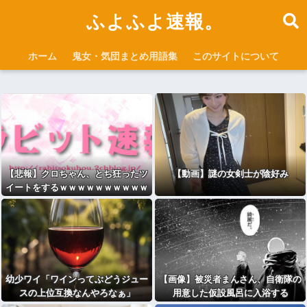
ふよふよ速報。
ホーム
鬼女・気団まとめ用語集
このサイトについて
【悲報】クロちゃん、とち狂ったツ
【動画】謎の女剣士が陰好み
イートをするｗｗｗｗｗｗｗｗｗｗ
ｗ
幼少ワイ「ワインってぶどうジュー
【画像】被災者まんさん、自衛隊の
スの上位互換なんやろなぁ」
用意した仮設風呂に入浴する