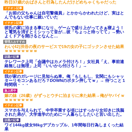
昨日37歳のおばさんと行為したんだけどめちゃくちゃだった
「お前の父ちゃんは自宅警備員」とかからかわれたけど、実はと
んでもない仕事に就いていた
彼氏の家に泊まる事になり、ゲームで盛り上がってさぁ寝よう！
と電気を消すとミシッって音が…彼「ちょっと待ってて」→勢い
よくドアを開けるとなんと…
わい(42)渋谷の夜のサービスで19の女の子にゴックンさせた結果
ｗｗｗｗｗｗｗｗ
テレワーク上司「会議中はカメラ付けろ！」女社員「え、事前連
絡無しは無理」上司「いいから付けろ！」→
我が家のガレージに見知らぬ車。俺「もしもし、玄関にもシャッ
ターリモコンあるだろ？DOWNのボタン押してｗ」→ 待つこと１
時間弱・・・
嫁の妹（26歳）がずっとウチに泊まりに来た結果→俺がヤバイｗ
ｗｗｗｗｗｗｗ
スマホを与えられて、中学卒業する頃にはすっかり女叩きに洗脳
された弟が、大学進学のために一人暮らししたいと言い出した。
ワイ144kg彼女98kgデブカップル、1年間毎日行為しまくった結
果