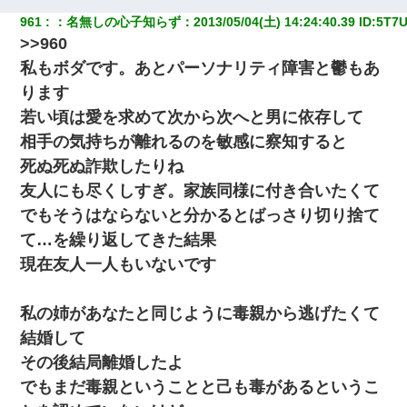
961
：
名無しの心子知らず
：
2013/05/04(土) 14:24:40.39
 ID:
5T7U
>>960
私もボダです。あとパーソナリティ障害と鬱もあ
ります
若い頃は愛を求めて次から次へと男に依存して
相手の気持ちが離れるのを敏感に察知すると
死ぬ死ぬ詐欺したりね
友人にも尽くしすぎ。家族同様に付き合いたくて
でもそうはならないと分かるとばっさり切り捨て
て…を繰り返してきた結果
現在友人一人もいないです
私の姉があなたと同じように毒親から逃げたくて
結婚して
その後結局離婚したよ
でもまだ毒親ということと己も毒があるというこ