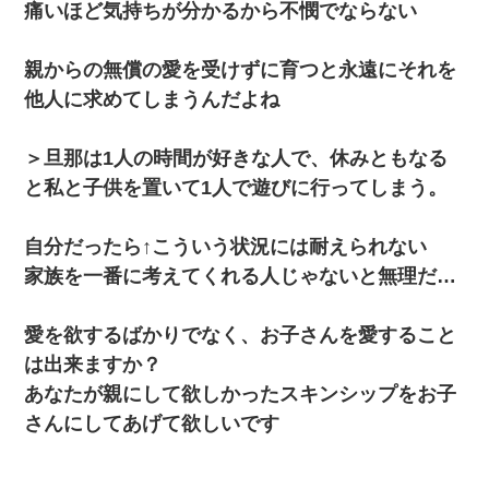
ｗ
痛いほど気持ちが分かるから不憫でならない
小学生の妹が20代の弟とチューしてるのに、見て見ぬふり
親からの無償の愛を受けずに育つと永遠にそれを
の親を見てから実家を出た。それから15年、妹が弟の子を
妊娠したらしくもう堕胎できない月なんだと母から連絡が
他人に求めてしまうんだよね
きた…｜生活｜ワロタあんてな
＞旦那は1人の時間が好きな人で、休みともなる
旦那の元カノをSNSで探して写真を保存して顔面評価スレ
で写真を晒してた。ほとんどがブスという評価の中で二人
と私と子供を置いて1人で遊びに行ってしまう。
ほど意外に好評価で苦々しく思った
自分だったら↑こういう状況には耐えられない
放置子が病院送りになったらしい → 俺（二度と帰ってくる
なよ…嫁を半身不随にしやがった恨みは、正直こんなもん
家族を一番に考えてくれる人じゃないと無理だ…
じゃ晴れない）
愛を欲するばかりでなく、お子さんを愛すること
生保レディと行為する為に駆け引きしてみた結果ｗｗｗｗ
ｗｗｗｗｗｗｗｗ
は出来ますか？
あなたが親にして欲しかったスキンシップをお子
ナンパにほいほい付いていった私、地獄に落ちる
さんにしてあげて欲しいです
【画像】女の子「お母さん！！私ようやくファッションモ
デルに選ばれたの！絶対見に来てね！」→悲しい結果がこ