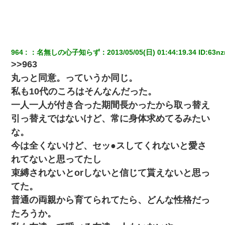
964
：
名無しの心子知らず
：
2013/05/05(日) 01:44:19.34
 ID:
63nz
>>963
丸っと同意。っていうか同じ。
私も10代のころはそんなんだった。
一人一人が付き合った期間長かったから取っ替え
引っ替えではないけど、常に身体求めてるみたい
な。
今は全くないけど、セッ●スしてくれないと愛さ
れてないと思ってたし
束縛されないとorしないと信じて貰えないと思っ
てた。
普通の両親から育てられてたら、どんな性格だっ
たろうか。