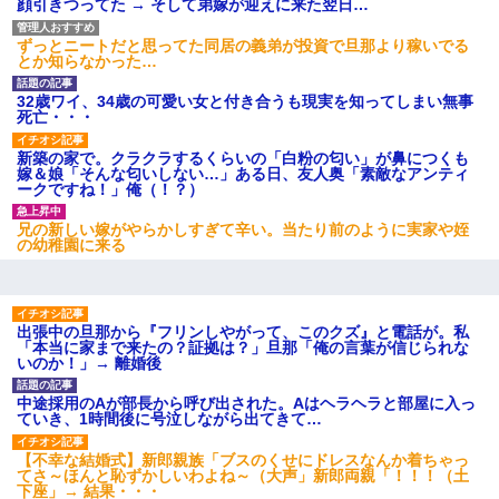
顔引きつってた → そして弟嫁が迎えに来た翌日…
ずっとニートだと思ってた同居の義弟が投資で旦那より稼いでる
とか知らなかった…
32歳ワイ、34歳の可愛い女と付き合うも現実を知ってしまい無事
死亡・・・
新築の家で。クラクラするくらいの「白粉の匂い」が鼻につくも
嫁＆娘「そんな匂いしない…」ある日、友人奥「素敵なアンティ
ークですね！」俺（！？）
兄の新しい嫁がやらかしすぎて辛い。当たり前のように実家や姪
の幼稚園に来る
出張中の旦那から『フリンしやがって、このクズ』と電話が。私
「本当に家まで来たの？証拠は？」旦那「俺の言葉が信じられな
いのか！」→ 離婚後
中途採用のAが部長から呼び出された。Aはヘラヘラと部屋に入っ
ていき、1時間後に号泣しながら出てきて…
【不幸な結婚式】新郎親族「ブスのくせにドレスなんか着ちゃっ
てさ～ほんと恥ずかしいわよね～（大声」新郎両親「！！！（土
下座」→ 結果・・・