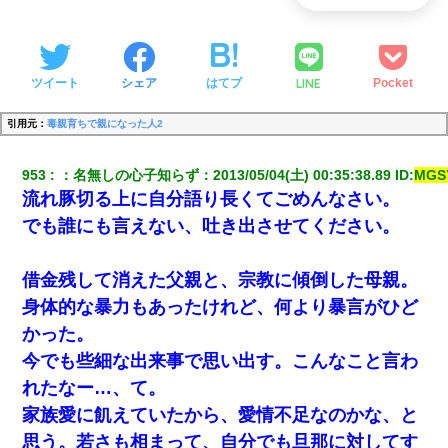
LINE
ツイート
シェア
はてブ
Pocket
引用元：
毒親育ちで親になった人2
953
：
名無しの心子知らず
：
2013/05/04(土) 00:35:38.89
 ID:
MGS
流れ豚切る上に自分語り長くてごめんなさい。
でも誰にも言えない、吐き出させてください。
借金残して消えた父親と、宗教に傾倒した母親。
身体的な暴力もあったけれど、何より暴言がひど
かった。
今でも些細な出来事で思い出す。こんなこと言わ
れたなー…、て。
家族愛に飢えていたから、愛情不足なのかな、と
思う。若さも相まって、自分でも旦那に対してす