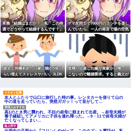
血を見て失神した俺が「殺人
ぜ私たちに厳しかったのか尋ね
事件の被害者（遺体）」と勘違
た。すると「本当は世の中は辛
いされ現場が大パニックに！勇
くて厳しいものなんだ」と教え
敢なおばちゃんとオジサン達の
たかったと言われ…
団結力と勘違い劇がこちらｗｗ
ワイ手取り15万正社員→副業
常務「結婚はまだか？」私「この待
ママ友同士で7000円のランチを楽し
先に帰宅して先に夕飯を食べ
でウーバーやってるんやが金が
る旦那。私が帰宅して食器を洗
遇でどうやって結婚するんです？」
んでいたら、一人の発言で場の空気
ない
うんだけど何度言っても旦那が
→飲み会で本音を返したら場が静ま
が凍りついた。その理由とは…
有吉「『俺テレビ見ない』っ
自分の食べた食器を水につけて
て言う奴おかしいだろ。団子屋
おいてくれない。「あっ忘れて
り返って…
で『団子食べない』って言う
た」って言いながら何回も繰り
か？」
返す
【衝撃画像】中学生「先生！
同性から見て魅力のない女性
水泳で水着になるのイヤで
女「赤ちゃん抱っこしてみま
す！」先生「分かった」→結果
すか～？w」ワイ（やめろおおお
まさかの『こう』なってしまうw
彼女と同棲初めたら家に物が5倍く
里帰り出産した嫁が実家から帰って
おおおおおおおおおおお）
w w w w w w
らい増えてストレスヤバい。3LDK
こないので離婚要求。すると義父が
【画像】このボケて、破壊力
【速報】ワイ、嫁とのセッ■ス
ありすぎてクッソワロタｗｗｗ
で余裕だろと思ってたけど全部埋め
ブチギレた
が終了したけど質問ある？
ｗｗｗｗｗｗ
やがった
【緊急】お笑いジャングルポ
コトメの結婚式で、知らない
ケット斉藤慎二被告に懲役7年の
間にお祝いの歌を弾き語りする
求刑←これ…
友人とふたりで山口に旅行した時の事。レンタカーを借りて山の
事になってた
中の道を走っていたら、突然ガガッ！って音がして…
自杀殳するための道中で露出
旦那の同僚女が旦那の元カ
狂に出会った。自分でもよく分
ノ。なのにしょっちゅうペアで
からないけどソイツの腕をしっ
仕事してて遅くまで残業したり
高1のとき男に襲われ、不妊の叔母に頼まれて出産。→叔母夫婦が
かり掴んで境遇を泣きながら話
二人で出張に行ったり。なんで
養子縁組してアメリカに子供を連れ帰った。→9・11で叔母夫婦が
した。すると露出狂は…
「今度の出張は一人で行く」っ
亡くなってしまい…
【肥満】 103キロで彼氏にフ
て嘘つくのかな
ラれた女の末路が悲惨すぎるｗ
休んだ翌日、先輩パートに申
出張中の旦那から『フリンしやがって、このクズ』と電話が。私