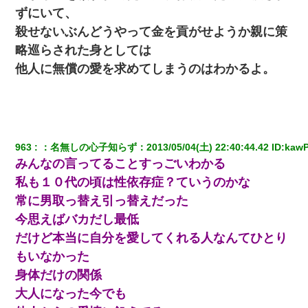
ずにいて、
殺せないぶんどうやって金を貢がせようか親に策
略巡らされた身としては
他人に無償の愛を求めてしまうのはわかるよ。
963
：
名無しの心子知らず
：
2013/05/04(土) 22:40:44.42
 ID:
kawP
みんなの言ってることすっごいわかる
私も１０代の頃は性依存症？ていうのかな
常に男取っ替え引っ替えだった
今思えばバカだし最低
だけど本当に自分を愛してくれる人なんてひとり
もいなかった
身体だけの関係
大人になった今でも