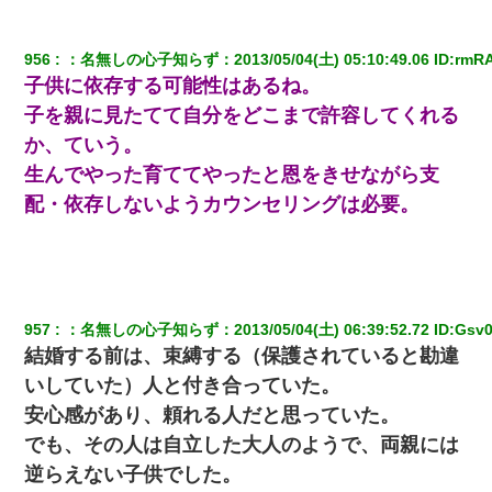
れ・・・
956
：
名無しの心子知らず
：
2013/05/04(土) 05:10:49.06
 ID:
rmRA
【唖然】帰宅したら旦那のスポーツカーが消えていた。警
察『目立つし、すぐ見つかるかもしれません』→ 数時間
子供に依存する可能性はあるね。
後・・警察『××さんご存じですか？』
子を親に見たてて自分をどこまで許容してくれる
か、ていう。
【報告者がキチ】嫁「妊娠した」俺『それじゃあ皆に祝っ
てもらおう』友人達を家に連れ帰ってホームパーティー→
生んでやった育ててやったと恩をきせながら支
俺『皆に祝えてもらえて良かったな！』→
配・依存しないようカウンセリングは必要。
友人「酒の勢いで女先輩をホテルに連れ込んだｗｗｗｗ
ｗ」俺「…」
婚活パーティーでよく会う美女がいた。こんな完璧な容姿
を持ってしても結婚て難しいんだなぁ…と思ってた
957
：
名無しの心子知らず
：
2013/05/04(土) 06:39:52.72
 ID:
Gsv
結婚する前は、束縛する（保護されていると勘違
いしていた）人と付き合っていた。
宅飲みで女友達の乳を見てしまった・・・
安心感があり、頼れる人だと思っていた。
元旦那から復縁要請。息子「最新型のiPhoneも買えない貧
でも、その人は自立した大人のようで、両親には
乏は嫌だ、再婚して」私「なら父親と暮らせ」息子「やっ
た＾＾」私（もう手遅れだったんだな…）
逆らえない子供でした。