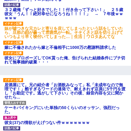
ワマン頂き女子のこの動画、す
げえええええｗｗｗｗｗｗｗｗ
ｗｗｗ
３２歳俺「ずっと好きでした！！付き合って下さい！」 ２５歳
彼女「うん！！絶対幸せになろうね！！！！」 → ７年後ｗｗ
【愕然】白のクラウン俺氏、
ｗｗｗ
高速道路左車線を制限速度で走
った結果wwwwwwwwwwww
妹が嘘つきな元カレと寄りを戻してしまったという話をしていた
百年の恋12-899 食べた量を
ら、旦那の顔が曇って雰囲気が一転。そそくさと話を切り上げて
張り合ってくる
いつもより早く寝付いてしまった…｜生活｜ワロタあんてな
【悲報】佐藤輝明・・・２軍
でも盛大にやらかす←あまり悲
嫁に不倫されたから嫁と不倫相手に1000万の慰謝料請求した
しませないでくれ
彼女にプロポーズしてOK貰った俺、告げられた結婚条件にブチ切
れて無事婚約破棄・・・
居酒屋にて。兄の紹介者「お酒飲みなって」私「未成年なので無
理です！」酷すぎるワードの連発で、耐えきれず店員に5千円を渡
し「お勘定です。逃がして下さい」その後、録音内容を父に聞か
せたら...
ケーキバイキングにいた単独の50くらいのオッサン、強烈だっ
た。
彼女(37)の情欲がえげつない件ｗｗｗｗｗｗｗ