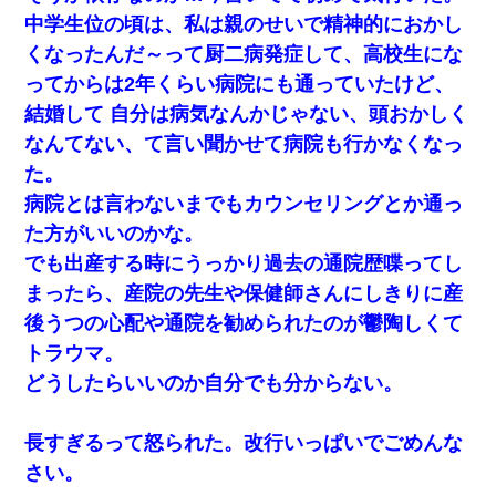
中学生位の頃は、私は親のせいで精神的におかし
くなったんだ～って厨二病発症して、高校生にな
小2の頃、妹と昼寝してたら家が火事になってて気づくと逃
げ場がなかった。妹を抱き締めて「ﾀﾋんじゃうよ」って泣
ってからは2年くらい病院にも通っていたけど、
いてたら…
結婚して 自分は病気なんかじゃない、頭おかしく
義兄嫁が義実家で「コロナ陽性だったからこのまま療養さ
なんてない、て言い聞かせて病院も行かなくなっ
せて下さい」と言い出してド修羅場になった
た。
病院とは言わないまでもカウンセリングとか通っ
32歳ワイ、34歳の可愛い女と付き合うも現実を知ってしま
い無事死亡・・・
た方がいいのかな。
でも出産する時にうっかり過去の通院歴喋ってし
妻と同居し始めたときから、よく妻が「どこかで音漏れし
まったら、産院の先生や保健師さんにしきりに産
てない？音楽聞こえる」と言っていて…
後うつの心配や通院を勧められたのが鬱陶しくて
トラウマ。
「パワハラを受けたから思い切って転職した」とSNSで呟
いたら、速攻でパワハラかました元上司がLINEを送ってき
どうしたらいいのか自分でも分からない。
た。
長すぎるって怒られた。改行いっぱいでごめんな
今日夫の実家に泊ったんだけど、朝起きたら股間がなんか
モッコリしてた
さい。