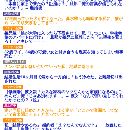
ｗｗｗ
し送りあるかと確認したらいき
「本当に家まで来たの？証拠は？」旦那「俺の言葉が信じられな
義両親「空き家になるし住ん
なりキレられた。このパートの
いのか！」→ 離婚後
でいいよ」私たち「じゃあお言
性格悪くないか？
葉に甘えて…」→引っ越した途
【速報】専門家「イオンモー
17年飼っていた犬が亡くなった。鼻水垂らし嗚咽する私に、猫が
端、予想外の出来事が待ってい
ル熊本の爆心地に”こんなも
近づいて頭突きをしてきて…
て…
の”があったんだけど…」
ハードオフに売っていた4万
主な税金の成り立ちを調べて
義兄嫁「娘が大学に入ったら下宿させて」私「しつこい、学校斡
4000円のフィギュアがヤバすぎ
みたよ
旋のアパートに行け」→ 旦那が義兄に通報したら「志望校を変え
るｗｗｗｗｗｗ「こんな高い
ろ！」とキレて・・・
の？ｗｗ」「逆に超安い」
私「ちょっと、人の家の金庫
32歳ワイ、34歳の可愛い女と付き合うも現実を知ってしまい無事
触らないでよ！」キチママ『そ
死亡・・・
こに金庫があったから、開けて
みようとしただけ☆』義兄「泥
は出てけ！二度と来るな！」結
ナンパにほいほい付いていった私、地獄に落ちる
果・・・
私「初めて飲む味だけどなん
結婚生活10ヶ月目で嫁から一方的に「もう冷めた」と離婚切り出
のお茶？」彼「ちっ！」私「」
された
【GIF】JSのカンチョーワロ
タ
【修羅場】彼女親「カスな家柄のヤツなんかと家族になるのはご
後続車にクラクションを鳴ら
めんだ」俺「じゃあ別れます…」→ 彼女「なんで言い返してくれ
され彼氏が逆切れ。「何クラク
なかったの？（泣」
ション鳴らしてんだ！降りてこ
いよ！」と怒鳴りだし...
妻と同居し始めたときから、よく妻が「どこかで音漏れしてな
【衝撃】報酬100万円超の治験
い？音楽聞こえる」と言っていて…
募集がこちらｗｗｗｗｗ(※画像
あり)
私「結婚やめるわ」 婚約者「え？なんでなんで？」 → 放置した
【ネット騒然】惨殺されたタ
結果…｜生活｜ワロタあんてな