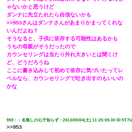
てる」旦那「話してみるよ」→ 後日・・・
ゃないかと思うけど
ダンナに先立たれたら自信ないかも
とっさに女児を捕まえたら変質者扱いされた。母親「あっ
ち行ってよ！気持ち悪い！（ｼｯｼｯ」→ 後日、俺を見つけた
>>953さんはダンナさんがあまりかまってくれな
母親がすっ飛んできて・・・
いんだよね？
そうなると、子供に依存する可能性はあるかも
私『貯金貯まったし、やっと家建てられるね！』夫「実家
を二世帯住宅にした。それに貯金使った」→私『離婚しよ
うちの母親がそうだったので
う』夫「えっ」私『使った貯金はあげるから』→すると…
カウンセリングは当たり外れ大きいとは聞くけ
ど、どうだろうね
結婚生活10ヶ月目で嫁から一方的に「もう冷めた」と離婚
切り出された
ここに書き込みして初めて依存に気づいたってレ
ベルなら、カウンセリングで吐き出すのもいいの
【衝撃】嫁父の会社に勤続１０年、手取り１４万 → 俺「２
かな
２万もらえる会社から誘われた。転職したい」義父「ク
ビ！（激怒」嫁「離婚！（激怒」
３２歳俺「ずっと好きでした！！付き合って下さい！」
２５歳彼女「うん！！絶対幸せになろうね！！！！」
→ ７年後ｗｗｗｗｗ
959
：
名無しの心子知らず
：
2013/05/04(土) 11:25:09.30
 ID:
5T7U
>>953
童貞俺、宅飲みした女友達2人を家に泊めた結果ｗｗｗｗｗ