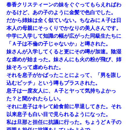
春香クリスティーンの妹をぐぐってもらえればわ
かるけど、あの子のように金髪で色白でした。
だから姉妹は全く似ていない。ちなみにＡ子は日
本人の母親にそっくりでかなりの美人さんです。
中学に入学して知識の幅が広がった同級生たちに
「Ａ子は不倫の子じゃないか」と噂された。
妹さんが入学してくると更にその噂が加速。陰湿
な虐めが始まった。妹さんにも火の粉が飛び、姉
妹そろって虐められた。
それを息子がかばったことによって、「男を誑し
込むビッチ」という噂もプラスされた。
息子は一度友人に、Ａ子とヤって気持ちよかっ
た？と聞かれたらしい。
それに息子はキレて給食前に早退してきた。それ
以来息子も白い目で見られるようになった。
私は旦那と担任に抗議に行った。ちょうどＡ子の
両親も担任に抗議をしていたようで