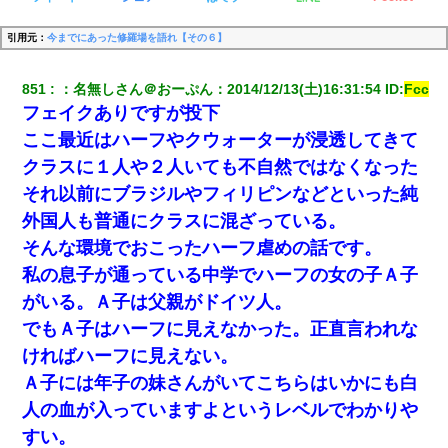
引用元：
今までにあった修羅場を語れ【その６】
851
：
名無しさん＠おーぷん
：
2014/12/13(土)16:31:54
 ID:
Fcc
フェイクありですが投下
ここ最近はハーフやクウォーターが浸透してきて
クラスに１人や２人いても不自然ではなくなった
それ以前にブラジルやフィリピンなどといった純
外国人も普通にクラスに混ざっている。
そんな環境でおこったハーフ虐めの話です。
私の息子が通っている中学でハーフの女の子Ａ子
がいる。Ａ子は父親がドイツ人。
でもＡ子はハーフに見えなかった。正直言われな
ければハーフに見えない。
Ａ子には年子の妹さんがいてこちらはいかにも白
人の血が入っていますよというレベルでわかりや
すい。