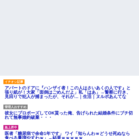
アパートのドアに『ハンザイ者！この人はさいあくの人です』と
張り紙が！大家「面倒はごめんだよ」私「はあ」→警察に行き、
見回りで犯人が捕まったが、それが…｜生活｜ヌルポあんてな
彼女にプロポーズしてOK貰った俺、告げられた結婚条件にブチ切
れて無事婚約破棄・・・
医者「糖尿病で余命1年です」 ワイ「知らんわｗどうせ死ぬなら
食べる量増やすわｗ」→結果ｗｗｗｗｗ