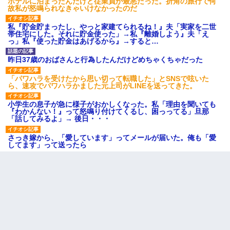
ホテルに泊まったんだけど従業員が最悪だった。折角の旅行で何
故私が怒鳴られなきゃいけなかったのだ
私『貯金貯まったし、やっと家建てられるね！』夫「実家を二世
帯住宅にした。それに貯金使った」→私『離婚しよう』夫「え
っ」私『使った貯金はあげるから』→すると…
昨日37歳のおばさんと行為したんだけどめちゃくちゃだった
「パワハラを受けたから思い切って転職した」とSNSで呟いた
ら、速攻でパワハラかました元上司がLINEを送ってきた。
小学生の息子が急に様子がおかしくなった。私「理由を聞いても
『わかんない！』って怒鳴り付けてくるし、困っってる」旦那
「話してみるよ」→ 後日・・・
さっき嫁から、「愛しています」ってメールが届いた。俺も「愛
してます」って送ったら