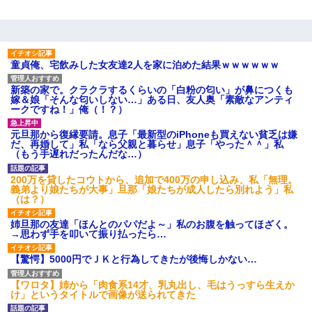
生保レディと行為する為に駆け引きしてみた結果ｗｗｗｗｗｗｗ
ｗｗｗｗｗ
デパートの外商『私さんだと名乗る女が、ツケで宝石を買おうと
童貞俺、宅飲みした女友達2人を家に泊めた結果ｗｗｗｗｗｗ
していて…』私「！？」→ 翌日。ママ友たちの様子が微妙におか
しくなり・・・
新築の家で。クラクラするくらいの「白粉の匂い」が鼻につくも
嫁＆娘「そんな匂いしない…」ある日、友人奥「素敵なアンティ
ークですね！」俺（！？）
男だけどリベンジポノレノの被害者になって未だに人生が立ち直
せない
元旦那から復縁要請。息子「最新型のiPhoneも買えない貧乏は嫌
だ、再婚して」私「なら父親と暮らせ」息子「やった＾＾」私
（もう手遅れだったんだな…）
元旦那から復縁要請。息子「最新型のiPhoneも買えない貧乏は嫌
だ、再婚して」私「なら父親と暮らせ」息子「やった＾＾」私
200万を貸したコウトから、追加で400万の申し込み、私「無理。
（もう手遅れだったんだな…）
義弟より娘たちが大事」旦那「娘たちが成人したら別れよう」私
（は？）
32歳ワイ、34歳の可愛い女と付き合うも現実を知ってしまい無事
姉旦那の友達「ほんとのパパだよ～」私のお腹を触ってほざく。
死亡・・・
→思わず手を叩いて振り払ったら…
【驚愕】5000円でＪＫと行為してきたが後悔しかない…
【画像】女の子「お母さん！！私ようやくファッションモデルに
選ばれたの！絶対見に来てね！」→悲しい結果がこれ・・・
【ワロタ】姉から「肉食系14才、乳丸出し、毛はうっすら生えか
け」というタイトルで画像が送られてきた
さっき嫁から、「愛しています」ってメールが届いた。俺も「愛