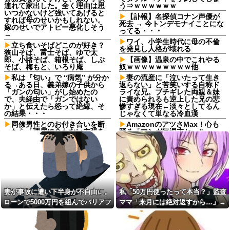
連れて家出した。全く理由は思
う⇒ｗｗｗｗｗｗ
いつかないけど強いてあげると
【訃報】名探偵コナン声優が
すれば母のせいかもしれない。
死去 → 今トンデモナイことにな
嫁のせいでアトピー悪化しそう
ってる・・・
→
ワイ、小学生時代に母の不倫
立ち食いそばどこのが好き？
を発見し人格が壊れる
狭山そば、富士そば、ゆで太
郎、小諸そば、箱根そば、しぶ
【画像】温泉の中でこれやる
そば、梅もと、いろり庵
奴ｗｗｗｗｗｗｗｗｗ他
私は『匂い』で “病気” が分か
妻の流産に「泣いたって生き
る→ある日、義弟嫁の子供から
返らない」と苦笑いする自称ド
「ガンの匂い」がし始めたの
ライな兄。ブチギレた両親＆妹
で、夫経由で「ガンではない
に責められるも逆上した兄の悲
か」と伝えたら怒って絶縁、そ
惨すぎる現在←淡々としてるん
の結果・・・
じゃなくて単なる冷血漢
同僚男性とのお付き合いを断
AmazonのアツさMax！心も
ったら「理屈に合わない主張を
踊る「マンガ毎週末セール
振りかざす感情的なヒステリー
（50%還元）」2日目襲来！
女」と言いふらされて・・・
二週間前に拾った迷い猫(2ヶ
死ねだのクソ親父だのうるさ
月) 上手く撮らせてくれないので
かった反抗期の娘が托卵だった
ピンボケですが【再】
ことが発覚。嫁共々追放確定と
【悲報】あずみとかいう漫画
なった途端に娘「」…はぁ？
読んだんやけど、何で山で修行
【衝撃】若い女の子からする
しただけの子供達があんなに強
妻が事故に遭い下半身が不自由に。
私「50万円使ったって本当？」監査
「甘い匂い」の正体、まさか分
いんや
ローンで5000万円を組んでバリアフ
ママ「来月には絶対返すから…」→
からないDTなんておらんよな？
耳の聞こえが悪い方（日常の
よな？w w w w w w w w w w w
リーの家を建てた。だが俺には作戦
約束を信じて待った結果、警察に通
工夫）
【驚愕】マチアプで会った外
があった
報することになり…
【崩壊寸前】夫がバイトの子
国人からまさかの『こう』言わ