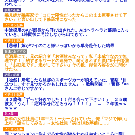
ション鳴らしてんだ！降りてこ
われて…
いよ！」と怒鳴りだし...
【衝撃】報酬100万円超の治験
義兄嫁が義実家で「コロナ陽性だったからこのまま療養させて下
募集がこちらｗｗｗｗｗ(※画像
さい」と言い出してド修羅場になった
あり)
【ネット騒然】惨殺されたタ
中途採用のAが部長から呼び出された。Aはヘラヘラと部屋に入っ
ワマン頂き女子のこの動画、す
ていき、1時間後に号泣しながら出てきて…
げえええええｗｗｗｗｗｗｗｗ
ｗｗｗ
【悲報】嫁がワイのこと嫌いっぽいから単身赴任した結果
【愕然】白のクラウン俺氏、
高速道路左車線を制限速度で走
った結果wwwwwwwwwwww
居酒屋にて。兄の紹介者「お酒飲みなって」私「未成年なので無
百年の恋12-899 食べた量を
理です！」酷すぎるワードの連発で、耐えきれず店員に5千円を渡
張り合ってくる
し「お勘定です。逃がして下さい」その後、録音内容を父に聞か
せたら...
【悲報】佐藤輝明・・・２軍
でも盛大にやらかす←あまり悲
しませないでくれ
【唖然】帰宅したら旦那のスポーツカーが消えていた。警察『目
立つし、すぐ見つかるかもしれません』→ 数時間後・・警察『××
さんご存じですか？』
３２歳俺「ずっと好きでした！！付き合って下さい！」 ２５歳
彼女「うん！！絶対幸せになろうね！！！！」 → ７年後ｗｗ
ｗｗｗ
新卒の女性社員に1年半ストーカーされていた。俺「マジで怖い」
上司「話をしてみる」→女性社員「実は10数年前に…」
同じマンションに住んでる女性が鍵をわかりやすいところに隠し