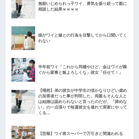
無能いじめられっ子ワイ、勇気を振り絞って親に
相談した結果ｗｗｗｗ
娘がワイと嫁との行為を目撃してから口聞いてく
れない
半年前ワイ「これから同棲やけど、金はワイが稼
ぐから家事と飯よろしくな」彼女「任せて！」
【唖然】弟の彼女が中学生の頃かなりひどい虐め
の加害者だった事が判明した。両親もそんな人と
は結婚は認められないと言ったのだが、「諦めな
い」の一点張りで毎週彼女を連れて実家にやって
くる…
【悲報】ワイ将スーパーで万引きと間違われる