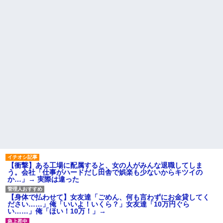
【衝撃】ある工場に配属すると、女の人がみんな退職してしま
う。会社「仕事がハードだし田舎で娯楽も少ないからキツイの
か…」→ 実際は違った
【身体で払わせて】女友達「ごめん、何も言わずにお金貸してく
ださい……」俺「いいよ！いくら？」女友達「10万円ぐら
い……」俺「ほい！10万！」→