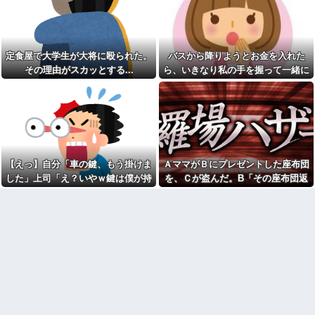
を「放っておけない」とか言い
れたんやがこれワイ詰み
訳する理由がコレｗｗｗｗ
か？？？？？？？
アタシ何歳に見える？って誘
生食が最悪最凶なのって豚肉
い受け風の事言うゴミってまだ
らしいな
生存してるよね〜
定食屋で大学生が大将に殴られた。
バスから降りようとお金を入れた
【緊急】今の若者に急増して
【胸熱】中居正広、熊本に人
いる『コレ』依存、めちゃくち
その理由がスカッとする...
ら、いきなり私の手を握って一緒に
知れず支援か 10年前の震災で
ゃ深刻な模様w w w w w w w w
は3度現地入り「誰にも知られな
降りようとする子供がいた。手をほ
w w
くて良い」
どこうとしても放してくれず...
美容院ってオッサンがいきな
長年付き合いがある温和だっ
り行っても大丈夫なん？
た友人がとんでもなくキレた
男性恐怖症だったの嫁をサル
下僕にネーミングセンスが皆
の様に求めまくった結果は……..
無なため 我が家の歴代ご主人様
俺「ゲーム機どこ？」親「ち
達は…【再】
ょっと借りたよ」→どうぶつの
【えっ】自分「車の鍵、もう掛けま
ＡママがＢにプレゼントした座布団
ウトのセクハラを夫に泣いて
森を開いた瞬間、村が大変なこ
訴えても「いいじゃないかその
した」上司「え？いやｗ鍵は僕が持
を、Ｃが盗んだ。B「その座布団返
とになっていて…
くらい。我慢してたらご褒美あ
ってるから、それは無理だろ？ｗ」
して！」C「私がもらった物だけ
本屋で店員に腕を引っ張られ
げるから」と迫られた。夫が気
て「万引きしたでしょ？」と詰
持ち悪くて悲鳴をあげたら「う
→そんなこと知らなくて本当に驚い
ど？」→Aママが用意していた証拠
め寄られた。荷物を確認してい
るさい」とグーで殴られた
た。
で一気に形勢逆転して…
る間に、私を犯人扱いしたおっ
アタシ何歳に見える？って誘
さんが本を盗んで…
い受け風の事言うゴミってまだ
激辛チャレンジの契約書にサ
生存してるよね～
インし、チャレンジしたらとん
嫁の料理がクソまずい。昨日
でもない事態になった。救急車
の献立はサラダ、しょっぱいメ
運ばれ胃の洗浄や入院2日で10万
イン、汁物、ご飯だけ・・・
超えて...
高校生がうちの車に傷をつけ
エルメスの袋を強奪された
た。管理人さんに連絡したらそ
弟。弟「その袋、僕のですよ