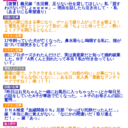
【復讐】義兄嫁「生活費、足りない分を貸してほしい」私「貸す
わけないでしょｗｗｗｗ」→ 理由を話したら泣き出して・・私
（あまりにも希望通り）
彼氏の家に泊まる事になり、ゲームで盛り上がってさぁ寝よう！
と電気を消すとミシッって音が…彼「ちょっと待ってて」→勢い
よくドアを開けるとなんと…
17年飼っていた犬が亡くなった。鼻水垂らし嗚咽する私に、猫が
近づいて頭突きをしてきて…
彼にプロポーズされたんだけど、実は資産家だと知って婚約破棄
した。B子「A男くんと別れたって本当？私が付き合ってもい
い？」
新築の家で。クラクラするくらいの「白粉の匂い」が鼻につくも
嫁＆娘「そんな匂いしない…」ある日、友人奥「素敵なアンティ
ークですね！」俺（！？）
｢昨日はお兄ちゃんと一緒にお風呂に入っちゃった～｣とか毎日兄
の話をしていたA子が事故で亡くなった。→Ａ子のお母さんの話に
驚愕…
ＤＮＡ検査『血縁関係０％』旦那「やっぱり托卵だったんだ…」
嫁「本当に身に覚えがない」「なにかの間違いだ！取り違え
だ！」→ 嫁「あっ」