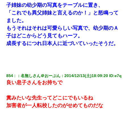
「簡単には辞めさせない」私（どうせ辞めるし…）→ 思いっきり
反論をしてみた
子姉妹の幼少期の写真をテーブルに置き、
「これでも異父姉妹と言えるのか！」と怒鳴って
ワイ144kg彼女98kgデブカップル、1年間毎日行為しまくった結
ました。
果
もうそれはそれは可愛らしい写真で、幼少期のＡ
子はどこからどう見てもハーフ。
「パワハラを受けたから思い切って転職した」とSNSで呟いた
ら、速攻でパワハラかました元上司がLINEを送ってきた。
成長するにつれ日本人に近づいていったそうだ。
姉旦那の友達「ほんとのパパだよ～」私のお腹を触ってほざく。
→思わず手を叩いて振り払ったら…
854
：
名無しさん＠おーぷん
：
2014/12/13(土)18:09:20
 ID:
e7q
義兄嫁が義実家で「コロナ陽性だったからこのまま療養させて下
さい」と言い出してド修羅場になった
良い息子さんをお持ちで
ＤＮＡ検査『血縁関係０％』旦那「やっぱり托卵だったんだ…」
糞みたいな先生ってどこにでもいるね
嫁「本当に身に覚えがない」「なにかの間違いだ！取り違え
だ！」→ 嫁「あっ」
加害者が一人転校したのがせめてものだな
この母親は娘の黒歴史を掘り出さないと死ぬんか？ 死ぬんか？