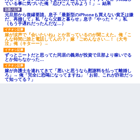
ている事に気づいた俺「忍びこんでみよう！」→ 結果
元旦那から復縁要請。息子「最新型のiPhoneも買えない貧乏は嫌
だ、再婚して」私「なら父親と暮らせ」息子「やった＾＾」私
（もう手遅れだったんだな…）
嫁が涙声で『会いたいね』とか言っているのが聞こえた。俺「こ
んな時間に誰と電話してんの？」嫁「ごめんなさい…！（大号
泣」俺（キターー）→
ずっとニートだと思ってた同居の義弟が投資で旦那より稼いでる
とか知らなかった…
嫁が弁護士を連れてきて「悪いと思うなら慰謝料を払って離婚し
ろ」→ 俺「完全に恐喝になってますね」「お前、これが詐欺だっ
て知ってる？」