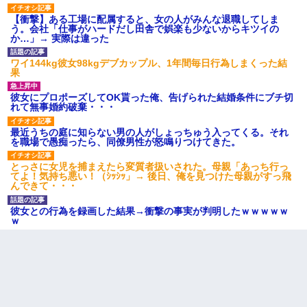
【衝撃】ある工場に配属すると、女の人がみんな退職してしま
う。会社「仕事がハードだし田舎で娯楽も少ないからキツイの
か…」→ 実際は違った
ワイ144kg彼女98kgデブカップル、1年間毎日行為しまくった結
果
彼女にプロポーズしてOK貰った俺、告げられた結婚条件にブチ切
れて無事婚約破棄・・・
最近うちの庭に知らない男の人がしょっちゅう入ってくる。それ
を職場で愚痴ったら、同僚男性が怒鳴りつけてきた。
とっさに女児を捕まえたら変質者扱いされた。母親「あっち行っ
てよ！気持ち悪い！（ｼｯｼｯ」→ 後日、俺を見つけた母親がすっ飛
んできて・・・
彼女との行為を録画した結果→衝撃の事実が判明したｗｗｗｗｗ
ｗ