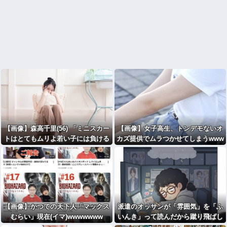
【画像】森高千里(56) 「ミニスカー
【画像】女子高生、トンデモないオ
トはとてもムリよ若い子には負ける
カズ提供でムラつかせてしまうwww
わｗｗｗｗｗ」⇒♡
【画像】かつての天下人「マックス
派遣のオッサンが「雰囲気」を「ふ
むらい」現在(イマ)wwwwwww
いんき」って読んだから蹴り飛ばし
たわ...仕事舐めんな