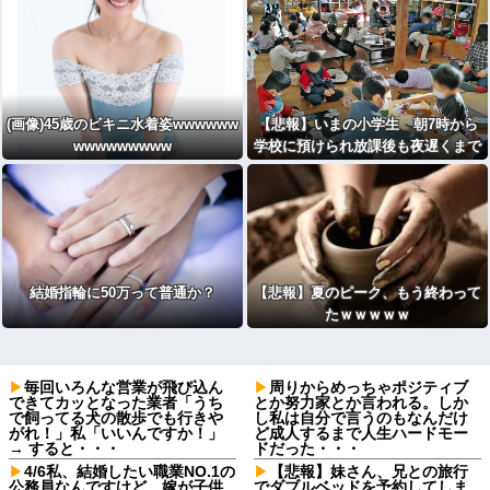
(画像)45歳のビキニ水着姿wwwwww
【悲報】いまの小学生 朝7時から
wwwwwwwww
学校に預けられ放課後も夜遅くまで
学童に預けられる生活をしていたw
wwwwwwwwwwwww
結婚指輪に50万って普通か？
【悲報】夏のピーク、もう終わって
たｗｗｗｗｗ
毎回いろんな営業が飛び込ん
周りからめっちゃポジティブ
できてカッとなった業者「うち
とか努力家とか言われる。しか
で飼ってる犬の散歩でも行きや
し私は自分で言うのもなんだけ
がれ！」私「いいんですか！」
ど成人するまで人生ハードモー
→ すると・・・
ドだった・・・
4/6私、結婚したい職業NO.1の
【悲報】妹さん、兄との旅行
公務員なんですけど、嫁が子供
でダブルベッドを予約してしま