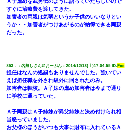
Ａ子虐めを武勇伝のように語っていたらしいので
17年飼っていた犬が亡くなった。鼻水垂らし嗚咽する私に、猫が
近づいて頭突きをしてきて…
すぐに治療費を渡してきた。
加害者の両親は気弱というか子供のいいなりとい
嫁に不倫されたから嫁と不倫相手に1000万の慰謝料請求した
うか・・加害者がつけあがるのが納得できる両親
だった。
日曜日、会社の窓を見ると同僚の姿。俺（あれ？ディズニーシー
じゃ？）→俺電話「今何してんの？」同僚「シーで並んでるこ
と！」俺「会社にいない？」→次の瞬間、すごい鳥肌が立った
小2の頃、妹と昼寝してたら家が火事になってて気づくと逃げ場が
なかった。妹を抱き締めて「ﾀﾋんじゃうよ」って泣いてたら…
853
：
名無しさん＠おーぷん
：
2014/12/13(土)17:04:55
 ID:
Fcc
担任はなんの処罰もありませんでした。強いてい
私「まとめ買いして冷凍ストックしてる」Ａ「ずるい！クレク
えば担任職を外され級外に回されたのみ。
レ！」私「なんでよ」Ａ「ケーチ！バーカ！」→ 後日、Ａ旦那が
加害者は転校。Ａ子妹の虐め加害者は今まで通り
凸してきた
に学校に通っていた。
高1のとき男に襲われ、不妊の叔母に頼まれて出産。→叔母夫婦が
養子縁組してアメリカに子供を連れ帰った。→9・11で叔母夫婦が
亡くなってしまい…
Ａ子両親はＡ子姉妹が異父姉妹と決め付けられ相
当怒っていました。
転職先が決まったので退職の意思を伝えたら。上司「無責任」
お父様のほうがいつも大事に財布に入れているＡ