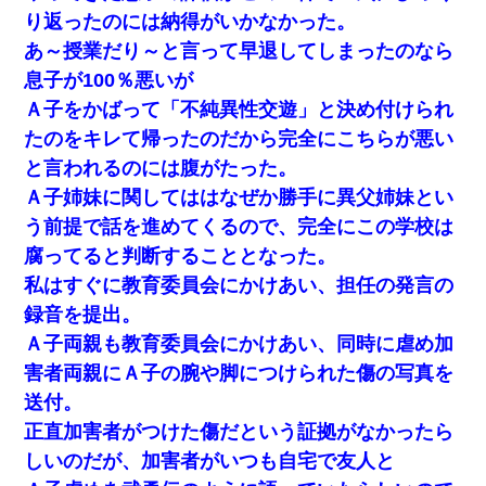
[緊急]ベロベロの女に声をかけて行為してきた結果
り返ったのには納得がいかなかった。
あ～授業だり～と言って早退してしまったのなら
妹が嘘つきな元カレと寄りを戻してしまったという話をしていた
息子が100％悪いが
ら、旦那の顔が曇って雰囲気が一転。そそくさと話を切り上げて
いつもより早く寝付いてしまった…｜生活｜ワロタあんてな
Ａ子をかばって「不純異性交遊」と決め付けられ
たのをキレて帰ったのだから完全にこちらが悪い
【身体で払わせて】女友達「ごめん、何も言わずにお金貸してく
と言われるのには腹がたった。
ださい……」俺「いいよ！いくら？」女友達「10万円ぐら
い……」俺「ほい！10万！」→
Ａ子姉妹に関してははなぜか勝手に異父姉妹とい
う前提で話を進めてくるので、完全にこの学校は
私が遺産を相続。→それを知った義両親が「旅行代金を出せ！」
腐ってると判断することとなった。
「リフォーム費用を負担しろ！」「金の管理は私達がする！」と
浅ましくも集りにきた。
私はすぐに教育委員会にかけあい、担任の発言の
録音を提出。
テレワーク上司「会議中はカメラ付けろ！」女社員「え、事前連
Ａ子両親も教育委員会にかけあい、同時に虐め加
絡無しは無理」上司「いいから付けろ！」→
害者両親にＡ子の腕や脚につけられた傷の写真を
送付。
放置子が病院送りになったらしい → 俺（二度と帰ってくるなよ…
嫁を半身不随にしやがった恨みは、正直こんなもんじゃ晴れな
正直加害者がつけた傷だという証拠がなかったら
い）
しいのだが、加害者がいつも自宅で友人と