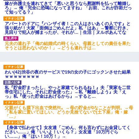
嫁が弁護士を連れてきて「悪いと思うなら慰謝料を払って離婚し
してます」って送ったら
ろ」→ 俺「完全に恐喝になってますね」「お前、これが詐欺だっ
て知ってる？」
【クズ】昔、兄がお見合いして「ブスすぎｗｗｗ」と断った女性
アパートのドアに『ハンザイ者！この人はさいあくの人です』と
が、兄の同級生と結婚。それを知った兄は荒れ狂い、｢嫁さん、俺
張り紙が！大家「面倒はごめんだよ」私「はあ」→警察に行き、
のお古ですが気分はどう？」とメールを送った→
見回りで犯人が捕まったが、それが…｜生活｜ヌルポあんてな
元夫の連れ子「俺の結婚式の時くらい、母親としての責任を果た
旦那の元嫁「離婚したとはいえ、私が本来の妻。許可なく結婚す
そうとは思わないのか！」→どうも連れ子は…
るなんてどういう神経してるの？離婚届を記入して持って来い」
→笑いが止まらなくなり・・・
彼女との行為を録画した結果→衝撃の事実が判明したｗｗｗｗｗ
わい(42)渋谷の夜のサービスで19の女の子にゴックンさせた結果
ｗ
ｗｗｗｗｗｗｗｗ
私『貯金貯まったし、やっと家建てられるね！』夫「実家を二世
旦那の元カノをSNSで探して写真を保存して顔面評価スレで写真
帯住宅にした。それに貯金使った」→私『離婚しよう』夫「え
を晒してた。ほとんどがブスという評価の中で二人ほど意外に好
っ」私『使った貯金はあげるから』→すると…
評価で苦々しく思った
父親がくも膜下出血で突然ﾀﾋ。→母の貯金が0なことが判明。→母
「私を家に置いてほしい、どうか見捨てないで(土下座」俺・嫁
昨日37歳のおばさんと行為したんだけどめちゃくちゃだった
「…」
【身体で払わせて】女友達「ごめん、何も言わずにお金貸してく
ださい……」俺「いいよ！いくら？」女友達「10万円ぐら
い……」俺「ほい！10万！」→