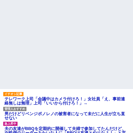
の家の親が来て謝ってくれた。
ね？」女性「私の物ですけ
夫「その程度のことで管理人に
ど？」→中身を確認した瞬間、
話をしてことを大きくするとか
言い逃れできない状況になり…
おかしい」←は！？
家族の食事会で席を立った夫
主な税金の成り立ちを調べて
に冗談で「デザート取ってきて
みたよ
ー(笑)」と話しかけたら、無言で
手首を叩かれ落とされた
間男「旦那と別れて俺と結婚
してよ」嫁「うーん…」間男(強
行突破してやる！) → 嫁「あー
朝帰りしちゃったよ……」俺
「おい」嫁「！！」
ハードオフに売っていた4万
4000円のフィギュアがヤバすぎ
るｗｗｗｗｗｗ「こんな高い
の？ｗｗ」「逆に超安い」
私「ちょっと、人の家の金庫
触らないでよ！」キチママ『そ
こに金庫があったから、開けて
みようとしただけ☆』義兄「泥
は出てけ！二度と来るな！」結
テレワーク上司「会議中はカメラ付けろ！」女社員「え、事前連
果・・・
絡無しは無理」上司「いいから付けろ！」→
私「初めて飲む味だけどなん
のお茶？」彼「ちっ！」私「」
男だけどリベンジポノレノの被害者になって未だに人生が立ち直
【GIF】JSのカンチョーワロ
せない
タ
後続車にクラクションを鳴ら
夫の友達がBBQを定期的に開催して夫婦で参加してたんだけど、
され彼氏が逆切れ。「何クラク
女性側のリーダーみたいな人に「BBQは友達とやりなよ！」と言