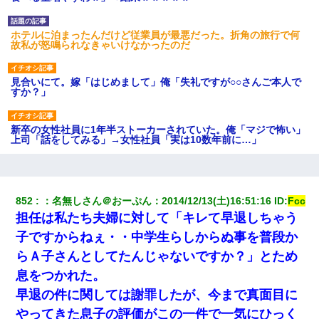
ホテルに泊まったんだけど従業員が最悪だった。折角の旅行で何
故私が怒鳴られなきゃいけなかったのだ
見合いにて。嫁「はじめまして」俺「失礼ですが○○さんご本人で
すか？」
新卒の女性社員に1年半ストーカーされていた。俺「マジで怖い」
上司「話をしてみる」→女性社員「実は10数年前に…」
【画像】女上司(30)「終電なくなったね…部屋くる？」ワイ「行
きます！」
852
：
名無しさん＠おーぷん
：
2014/12/13(土)16:51:16
 ID:
Fcc
担任は私たち夫婦に対して「キレて早退しちゃう
父が他界→父のフリン相手『どうか相続を放棄して下さい、昔の
ことは謝ります。ごめんなさい…』私「お子さんはフリン略奪婚
子ですからねぇ・・中学生らしからぬ事を普段か
って知ってるの？」相手『 』結果→
らＡ子さんとしてたんじゃないですか？」とため
息をつかれた。
三年働いてたパートを突然クビになった。しかし元職場の主要取
引先のトップが母方の叔父だったので…
早退の件に関しては謝罪したが、今まで真面目に
やってきた息子の評価がこの一件で一気にひっく