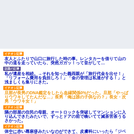
友人とふたりで山口に旅行した時の事。レンタカーを借りて山の
中の道を走っていたら、突然ガガッ！って音がして…
私が遺産を相続。→それを知った義両親が「旅行代金を出せ！」
「リフォーム費用を負担しろ！」「金の管理は私達がする！」と
浅ましくも集りにきた。
旦那が長男のDNA鑑定をしたら血縁関係0%だった。旦那「やっぱ
りウワキしてたんだな…」長男「俺は誰の子供なの？」長女・次
男「ウワキ女！」
隣の部屋の住民の母親、オートロックを突破してマンションに入
り込んできたみたいで、ずっとドアの前で喚いてて滅茶苦茶うる
さかった。
体中に赤い蕁麻疹みたいなのができて、皮膚科にいったら「ジベ