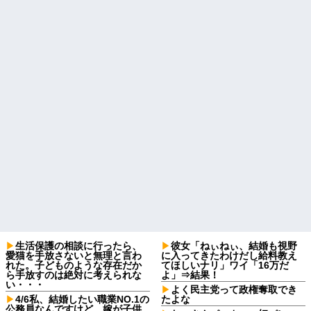
生活保護の相談に行ったら、
彼女「ねぃねぃ、結婚も視野
愛猫を手放さないと無理と言わ
に入ってきたわけだし給料教え
れた。子どものような存在だか
てほしいナリ」ワイ「16万だ
ら手放すのは絶対に考えられな
よ」⇒結果！
い・・・
よく民主党って政権奪取でき
4/6私、結婚したい職業NO.1の
たよな
公務員なんですけど、嫁が子供