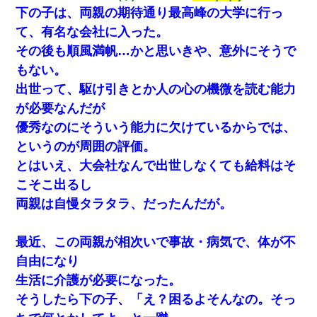
別れた。その元彼が交通事故で重体になっているらしく…
下の子は、両親の期待通り最高峰の大学に行っ
て、有名な会社に入った。
今日夫の実家に泊ったんだけど、朝起きたら股間がなんかモッコ
その後も順風満帆…かと思いきや、意外にそうで
リしてた
もない。
出世って、駆け引きとか人の心の機微を読む能力
ホテルに泊まったんだけど従業員が最悪だった。折角の旅行で何
故私が怒鳴られなきゃいけなかったのだ
が必要なんだが
優秀なのにそういう能力に欠けているからでは、
私「結婚やめるわ」 婚約者「え？なんでなんで？」 → 放置した
というのが周囲の評価。
結果…｜生活｜ワロタあんてな
とはいえ、大会社なんで出世しなくても給料はそ
こそこ出るし
17年飼っていた犬が亡くなった。鼻水垂らし嗚咽する私に、猫が
近づいて頭突きをしてきて…
両親は自慢タラタラ、だったんだが。
【報告者がキチ】嫁「妊娠した」俺『それじゃあ皆に祝ってもら
最近、この両親が相次いで事故・病気で、体が不
おう』友人達を家に連れ帰ってホームパーティー→俺『皆に祝え
てもらえて良かったな！』→
自由になり
生活に介護が必要になった。
この母親は娘の黒歴史を掘り出さないと死ぬんか？ 死ぬんか？
そうしたら下の子、「え？困るよそんなの。そっ