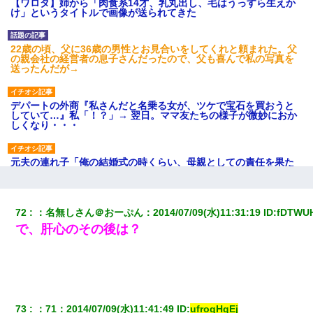
【ワロタ】姉から「肉食系14才、乳丸出し、毛はうっすら生えか
け」というタイトルで画像が送られてきた
22歳の頃、父に36歳の男性とお見合いをしてくれと頼まれた。父
の親会社の経営者の息子さんだったので、父も喜んで私の写真を
送ったんだが→
デパートの外商『私さんだと名乗る女が、ツケで宝石を買おうと
していて…』私「！？」→ 翌日。ママ友たちの様子が微妙におか
しくなり・・・
元夫の連れ子「俺の結婚式の時くらい、母親としての責任を果た
そうとは思わないのか！」→どうも連れ子は…
小2の頃、妹と昼寝してたら家が火事になってて気づくと逃げ場が
72
：
名無しさん＠おーぷん
：
2014/07/09(水)11:31:19
 ID:
fDTWU
なかった。妹を抱き締めて「ﾀﾋんじゃうよ」って泣いてたら…
で、肝心のその後は？
３２歳俺「ずっと好きでした！！付き合って下さい！」 ２５歳
彼女「うん！！絶対幸せになろうね！！！！」 → ７年後ｗｗ
ｗｗｗ
73
：
71
：
2014/07/09(水)11:41:49
 ID:
ufroqHqEj
9月に付き合い始めたけどこの、この人と結婚はないわと判断して