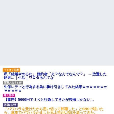
私「結婚やめるわ」 婚約者「え？なんでなんで？」 → 放置した
結果…｜生活｜ワロタあんてな
生保レディと行為する為に駆け引きしてみた結果ｗｗｗｗｗｗｗ
ｗｗｗｗｗ
【驚愕】5000円でＪＫと行為してきたが後悔しかない…
「パワハラを受けたから思い切って転職した」とSNSで呟いた
ら、速攻でパワハラかました元上司がLINEを送ってきた。