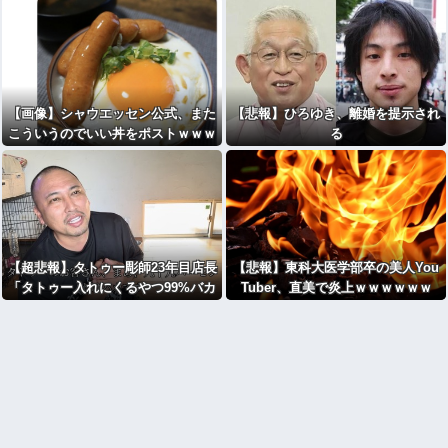
【画像】シャウエッセン公式、また
【悲報】ひろゆき、離婚を提示され
こういうのでいい丼をポストｗｗｗ
る
【超悲報】タトゥー彫師23年目店長
【悲報】東科大医学部卒の美人You
「タトゥー入れにくるやつ99%バカ
Tuber、直美で炎上ｗｗｗｗｗｗ
です」←！！