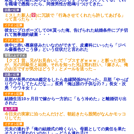
を職場で愚痴ったら、同僚男性が怒鳴りつけてきた。
【ネット騒然】惨殺されたタ
ワマン頂き女子のこの動画、す
げえええええｗｗｗｗｗｗｗｗ
ミスした新人(
)に冗談で「行為させてくれたら許してあげる」
ｗｗｗ
って言ったら・・・
【愕然】白のクラウン俺氏、
高速道路左車線を制限速度で走
彼女にプロポーズしてOK貰った俺、告げられた結婚条件にブチ切
った結果wwwwwwwwwwww
れて無事婚約破棄・・・
百年の恋12-899 食べた量を
張り合ってくる
体中に赤い蕁麻疹みたいなのができて、皮膚科にいったら「ジベ
【悲報】佐藤輝明・・・２軍
ル薔薇色ひこう疹」という症状だと言われた
でも盛大にやらかす←あまり悲
しませないでくれ
【クズ】昔、兄がお見合いして「ブスすぎｗｗｗ」と断った女性
が、兄の同級生と結婚。それを知った兄は荒れ狂い、｢嫁さん、俺
のお古ですが気分はどう？」とメールを送った→
旦那が長男のDNA鑑定をしたら血縁関係0%だった。旦那「やっぱ
りウワキしてたんだな…」長男「俺は誰の子供なの？」長女・次
男「ウワキ女！」
結婚生活10ヶ月目で嫁から一方的に「もう冷めた」と離婚切り出
された
今日夫の実家に泊ったんだけど、朝起きたら股間がなんかモッコ
リしてた
元夫の連れ子「俺の結婚式の時くらい、母親としての責任を果た
そうとは思わないのか！」→どうも連れ子は…