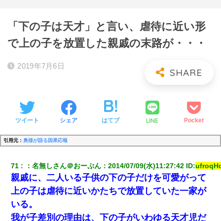
「下の子は天才」と言い、虐待に近い形
で上の子を放置した親戚の末路が・・・
2019年7月6日
LINE
ツイート
シェア
はてブ
Pocket
引用元：
奥様が語る因果応報
71
：
名無しさん＠おーぷん
：
2014/07/09(水)11:27:42
 ID:
ufroqH
親戚に、二人いる子供の下の子だけを可愛がって
上の子は虐待に近いかたちで放置していた一家が
いる。
我が子差別の理由は、下の子がいわゆる天才児だ