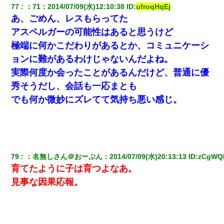
77
：
71
：
2014/07/09(水)12:10:38
 ID:
ufroqHqEj
男だけどリベンジポノレノの被害者になって未だに人生が立ち直
あ、ごめん、レスもらってた
せない
アスペルガーの可能性はあると思うけど
極端に何かこだわりがあるとか、コミュニケーシ
ョンに難があるわけじゃないんだよね。
実際何度か会ったことがあるんだけど、普通に優
秀そうだし、会話も一応まとも
でも何か微妙にズレてて気持ち悪い感じ。
79
：
名無しさん＠おーぷん
：
2014/07/09(水)20:13:13
 ID:
zCgWQ
育てたように子は育つよなあ。
見事な因果応報。