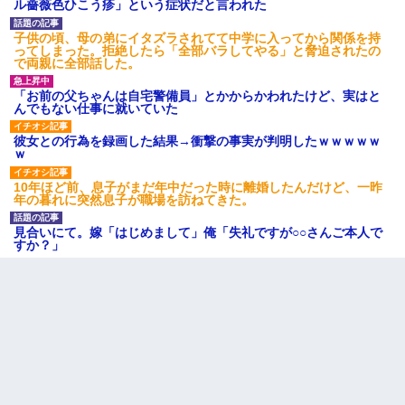
ル薔薇色ひこう疹」という症状だと言われた
子供の頃、母の弟にイタズラされてて中学に入ってから関係を持
ってしまった。拒絶したら「全部バラしてやる」と脅迫されたの
で両親に全部話した。
「お前の父ちゃんは自宅警備員」とかからかわれたけど、実はと
んでもない仕事に就いていた
彼女との行為を録画した結果→衝撃の事実が判明したｗｗｗｗｗ
ｗ
10年ほど前、息子がまだ年中だった時に離婚したんだけど、一昨
年の暮れに突然息子が職場を訪ねてきた。
見合いにて。嫁「はじめまして」俺「失礼ですが○○さんご本人で
すか？」