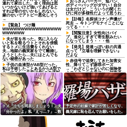
おっさんパーカー、短パン、
連れて家出した。全く理由は思
ボディーバッグがダサい！自分
いつかないけど強いてあげると
は女だけど、こういうの聞くた
すれば母のせいかもしれない。
びに何が多様性だよって思うわ
嫁のせいでアトピー悪化しそう
→
【訃報】名探偵コナン声優が
死去 → 今トンデモナイことにな
【緊急】 つけ麺
ってる・・・
WWWWWWWWWWWWWWWW
WWWWWW
【閲覧注意】女性向けバイ
ブ、進化しすぎて寄生獣みたい
夫が首を吊った。気に入らな
になってしまう・・・他
いと私を殴るウトとそれを傍観
するトメに生活費をくれない
【発見】発達っぽい奴の共通
夫…地獄の義実家をでて離婚し
点って『立場を理解できない』
ようとしたら…夫にはとんでも
だよな
ない秘密があった
赤信号で追突してきた加害女
子供の血液型がAB型だった。
性、降りてこず謝罪ポーズ
私は手術したことあるからA型で
→「わざとじゃないのに保険使
合ってるし…旦那(O型)の血液型
うの！？」と大号泣ｗｗ被害者
を調べてみよう」→ 結果・・・
の私を悪者扱いし、旦那まで
「妻を強く言わないで」と庇い
トメ「うちも同居しましょ
出す地獄の事故現場
う！」夫「分かったよ」私「え
っ…？」→数カ月後、夫が笑顔
貧乏学生だった頃に付き合っ
で語った同居計画の中身にトメ
たお嬢様の彼女。毎回持ってく
絶句…
る手土産が想像以上で複雑な気
持ちになり…
高2で引きこもりになって約２
トメ「うちも同居しましょう！」夫
予定外の妊娠で家計が苦しくなり、
年。最初は優しかった両親の態
立憲民主ブレーンで人殺し発
「分かったよ」私「えっ…？」→数
義兄嫁に恥を忍んでお願いをした。
度がキツくなって...
言家の菅野完氏、メルチュ折田
社長に人殺しを連呼
カ月後、夫が笑顔で語った同居計画
その返事が予想外すぎて…
私「料理は手抜きできるとこ
ろは全部手抜きしてるよ」知人
防衛費、過去最大の約8兆9千
の中身にトメ絶句…
「それはダメでしょ」→勝手な
億円要求へ…予算案で膨張、迎