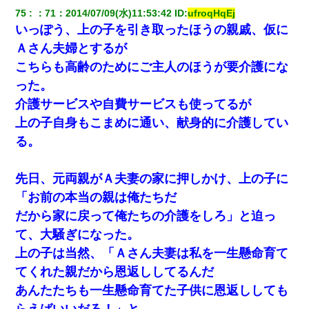
75
：
71
：
2014/07/09(水)11:53:42
 ID:
ufroqHqEj
旦那が長男のDNA鑑定をしたら血縁関係0%だった。旦那「やっぱ
いっぽう、上の子を引き取ったほうの親戚、仮に
りウワキしてたんだな…」長男「俺は誰の子供なの？」長女・次
男「ウワキ女！」
Ａさん夫婦とするが
こちらも高齢のためにご主人のほうが要介護にな
友人「酒の勢いで女先輩をホテルに連れ込んだｗｗｗｗｗ」俺
った。
「…」
介護サービスや自費サービスも使ってるが
上の子自身もこまめに通い、献身的に介護してい
隣の部屋の住民の母親、オートロックを突破してマンションに入
り込んできたみたいで、ずっとドアの前で喚いてて滅茶苦茶うる
る。
さかった。
先日、元両親がＡ夫妻の家に押しかけ、上の子に
嫁の妹（26歳）がずっとウチに泊まりに来た結果→俺がヤバイｗ
ｗｗｗｗｗｗｗ
「お前の本当の親は俺たちだ
だから家に戻って俺たちの介護をしろ」と迫っ
父が他界→父のフリン相手『どうか相続を放棄して下さい、昔の
て、大騒ぎになった。
ことは謝ります。ごめんなさい…』私「お子さんはフリン略奪婚
って知ってるの？」相手『 』結果→
上の子は当然、「Ａさん夫妻は私を一生懸命育て
てくれた親だから恩返ししてるんだ
【画像】女上司(30)「終電なくなったね…部屋くる？」ワイ「行
あんたたちも一生懸命育てた子供に恩返ししても
きます！」
らえばいいだろ！」と