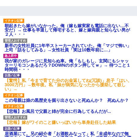
朝起きたら嫁がいなかった。俺（嫁も嫁実家も電話に出ない…不
安だ）→ 仕事を早退して帰宅すると、嫁と嫁両親と知らない男が
２人・・・
新卒の女性社員に1年半ストーカーされていた。俺「マジで怖い」
上司「話をしてみる」→女性社員「実は10数年前に…」
我が家のガレージに見知らぬ車。俺「もしもし、玄関にもシャッ
ターリモコンあるだろ？DOWNのボタン押してｗ」→ 待つこと１
時間弱・・・
【驚愕】私「今まで育てた分のお金返してね(冗談)」息子「はい、
3000万円」→数年後。私「妹が病気になったから援助して欲し
い」→
この母親は娘の黒歴史を掘り出さないと死ぬんか？ 死ぬんか？
【悲報】お風呂で父親と姉が完全に行為してるんだが...
【悲報】嫁がワイのこと嫌いっぽいから単身赴任した結果
居酒屋にて。兄の紹介者「お酒飲みなって」私「未成年なので無