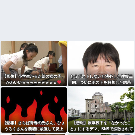
【画像】小学生かるた部の女の子、
もうポストしないと決心した佐藤二
かわいいｗｗｗｗｗｗｗｗｗ
朗、ついにポストを解禁した結果
【悲報】さらば青春の光さん、ひょ
【悲報】原爆投下を「なかったこ
うろくさんを廃墟に放置して炎上
と」にするデマ、SNSで拡散されて
しまう