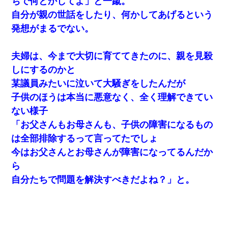
ちで何とかしてよ」と一蹴。
アパートのドアに『ハンザイ者！この人はさいあくの人です』と
自分が親の世話をしたり、何かしてあげるという
張り紙が！大家「面倒はごめんだよ」私「はあ」→警察に行き、
見回りで犯人が捕まったが、それが…｜生活｜ヌルポあんてな
発想がまるでない。
妹が嘘つきな元カレと寄りを戻してしまったという話をしていた
夫婦は、今まで大切に育ててきたのに、親を見殺
ら、旦那の顔が曇って雰囲気が一転。そそくさと話を切り上げて
いつもより早く寝付いてしまった…｜生活｜ワロタあんてな
しにするのかと
某議員みたいに泣いて大騒ぎをしたんだが
【不幸な結婚式】新郎親族「ブスのくせにドレスなんか着ちゃっ
子供のほうは本当に悪意なく、全く理解できてい
てさ～ほんと恥ずかしいわよね～（大声」新郎両親「！！！（土
下座」→ 結果・・・
ない様子
「お父さんもお母さんも、子供の障害になるもの
父親がくも膜下出血で突然ﾀﾋ。→母の貯金が0なことが判明。→母
は全部排除するって言ってたでしょ
「私を家に置いてほしい、どうか見捨てないで(土下座」俺・嫁
「…」
今はお父さんとお母さんが障害になってるんだか
ら
小学生の息子が急に様子がおかしくなった。私「理由を聞いても
自分たちで問題を解決すべきだよね？」と。
『わかんない！』って怒鳴り付けてくるし、困っってる」旦那
「話してみるよ」→ 後日・・・
見合いにて。嫁「はじめまして」俺「失礼ですが○○さんご本人で
すか？」