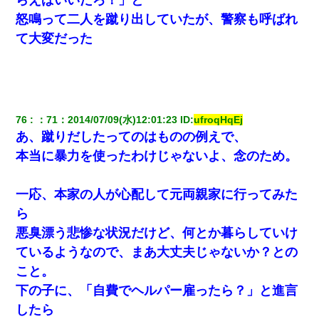
怒鳴って二人を蹴り出していたが、警察も呼ばれ
高1のとき男に襲われ、不妊の叔母に頼まれて出産。→叔母夫婦が
養子縁組してアメリカに子供を連れ帰った。→9・11で叔母夫婦が
て大変だった
亡くなってしまい…
義兄嫁が義実家で「コロナ陽性だったからこのまま療養させて下
さい」と言い出してド修羅場になった
76
：
71
：
2014/07/09(水)12:01:23
 ID:
ufroqHqEj
嫁が涙声で『会いたいね』とか言っているのが聞こえた。俺「こ
あ、蹴りだしたってのはものの例えで、
んな時間に誰と電話してんの？」嫁「ごめんなさい…！（大号
泣」俺（キターー）→
本当に暴力を使ったわけじゃないよ、念のため。
【衝撃】ある工場に配属すると、女の人がみんな退職してしま
一応、本家の人が心配して元両親家に行ってみた
う。会社「仕事がハードだし田舎で娯楽も少ないからキツイの
か…」→ 実際は違った
ら
悪臭漂う悲惨な状況だけど、何とか暮らしていけ
ワイアラサー主婦、昨晩久しぶりに夫と致した結果ｗｗｗｗｗ
ているようなので、まあ大丈夫じゃないか？との
こと。
【驚愕】私「今まで育てた分のお金返してね(冗談)」息子「はい、
3000万円」→数年後。私「妹が病気になったから援助して欲し
下の子に、「自費でヘルパー雇ったら？」と進言
い」→
したら