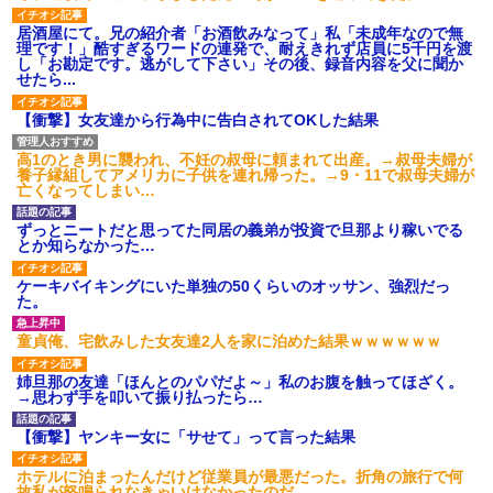
居酒屋にて。兄の紹介者「お酒飲みなって」私「未成年なので無
理です！」酷すぎるワードの連発で、耐えきれず店員に5千円を渡
し「お勘定です。逃がして下さい」その後、録音内容を父に聞か
せたら...
【衝撃】女友達から行為中に告白されてOKした結果
高1のとき男に襲われ、不妊の叔母に頼まれて出産。→叔母夫婦が
養子縁組してアメリカに子供を連れ帰った。→9・11で叔母夫婦が
亡くなってしまい…
ずっとニートだと思ってた同居の義弟が投資で旦那より稼いでる
とか知らなかった…
ケーキバイキングにいた単独の50くらいのオッサン、強烈だっ
た。
童貞俺、宅飲みした女友達2人を家に泊めた結果ｗｗｗｗｗｗ
姉旦那の友達「ほんとのパパだよ～」私のお腹を触ってほざく。
→思わず手を叩いて振り払ったら…
【衝撃】ヤンキー女に「サせて」って言った結果
ホテルに泊まったんだけど従業員が最悪だった。折角の旅行で何
故私が怒鳴られなきゃいけなかったのだ