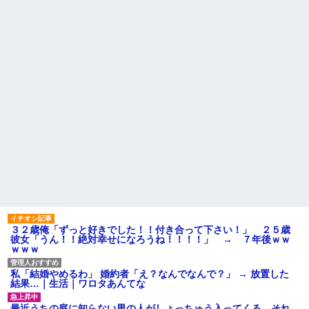
よ！」私「〇〇じゃないです
なぜ自民党批判だけは表現の
か」←得体の知れない〜はお前
自由ではないのか
（コトメ）のところだろｗ
義父「嫁にたぶらかされたん
姪を預かって高校に通わせる
だろうが、目を覚まさなければ
ことになったら、姪の同級生の
縁を切る」夫「それで俺が困る
親がうちの娘も預かれと
ことって何？」義父「お前には
【議論】儒教「年上を敬え、
財産を残さん！！」夫「財産...
目上に逆らうな、秩序を守れ」
ハードオフに売っていた4万
←これが東アジアに残したもの
4000円のフィギュアがヤバすぎ
【愕然】嫁の浮気相手がまさ
るｗｗｗｗｗｗ「こんな高い
かの同性で俺の対応に困惑なん
の？ｗｗ」「逆に超安い」
だが？
私「ちょっと、人の家の金庫
「『きれいに書きなさい』と
触らないでよ！」キチママ『そ
言ってもきれいに書いてくれな
こに金庫があったから、開けて
い」って、それ自体毒親の言う
みようとしただけ☆』義兄「泥
常套句だろ
は出てけ！二度と来るな！」結
果・・・
主な税金の成り立ちを調べて
みたよ
私「初めて飲む味だけどなん
のお茶？」彼「ちっ！」私「」
【GIF】JSのカンチョーワロ
３２歳俺「ずっと好きでした！！付き合って下さい！」 ２５歳
タ
彼女「うん！！絶対幸せになろうね！！！！」 → ７年後ｗｗ
後続車にクラクションを鳴ら
ｗｗｗ
され彼氏が逆切れ。「何クラク
ション鳴らしてんだ！降りてこ
いよ！」と怒鳴りだし...
私「結婚やめるわ」 婚約者「え？なんでなんで？」 → 放置した
結果…｜生活｜ワロタあんてな
【衝撃】報酬100万円超の治験
募集がこちらｗｗｗｗｗ(※画像
あり)
最近うちの庭に知らない男の人がしょっちゅう入ってくる。それ