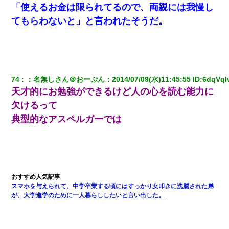
「使えるお金は限られてるので、両親には我慢し
子供の頃、母の弟にイタズラされてて中学に入ってから関係を持
ってしまった。拒絶したら「全部バラしてやる」と脅迫されたの
てもらわないと」と言われたそうだ。
で両親に全部話した。
嘘をついてフリン旅行へ出かけた嫁→翌日、嫁「ただいま～」旦
那「娘がシんだよ。何度も連絡したのに…」嫁「えっ」→なん
と・・・
74
：
名無しさん＠おーぷん
：
2014/07/09(水)11:45:55
 ID:
6dqVql
天才的にお勉強ができるけど人の心を読む能力に
「お前の父ちゃんは自宅警備員」とかからかわれたけど、実はと
んでもない仕事に就いていた
欠けるって
典型的なアスペルガーでは
新卒の女性社員に1年半ストーカーされていた。俺「マジで怖い」
上司「話をしてみる」→女性社員「実は10数年前に…」
夫の友達がBBQを定期的に開催して夫婦で参加してたんだけど、
女性側のリーダーみたいな人に「BBQは友達とやりなよ！」と言
われて…
スマホを与えられて、中学卒業する頃にはすっかり女叩きに洗脳された弟
が、大学進学のために一人暮らししたいと言い出した。
出張中の旦那から『フリンしやがって、このクズ』と電話が。私
「本当に家まで来たの？証拠は？」旦那「俺の言葉が信じられな
いのか！」→ 離婚後