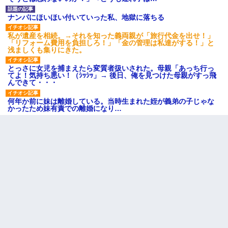
ナンパにほいほい付いていった私、地獄に落ちる
私が遺産を相続。→それを知った義両親が「旅行代金を出せ！」
「リフォーム費用を負担しろ！」「金の管理は私達がする！」と
浅ましくも集りにきた。
とっさに女児を捕まえたら変質者扱いされた。母親「あっち行っ
てよ！気持ち悪い！（ｼｯｼｯ」→ 後日、俺を見つけた母親がすっ飛
んできて・・・
何年か前に妹は離婚している。当時生まれた姪が義弟の子じゃな
かったため妹有責での離婚になり…