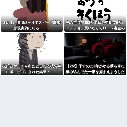
説教にうんざりして…
撃用無人機・AIなど導入！
彼は私が何かしても、一度も
赤信号で追突してきた加害女
「ありがとう」と言わない
性、降りてこず謝罪ポーズ
→「わざとじゃないのに保険使
資格学校の同級生が会話中私
うの！？」と大号泣ｗｗ被害者
わたし、新婚2ヶ月でスピード離婚
夫の年収が360万で私の年収720万。
の頭を叩いてくるけどやめてほ
の私を悪者扱いし、旦那まで
しい
が現実的になる・・・
マンション買いたくてローン審査の
「妻を強く言わないで」と庇い
私「この高級フードなら食べ
出す地獄の事故現場
用紙書こうとしたら、夫が自分の年
る？」猫「(ﾟдﾟ)ｳﾏｰ」→どんどん
義父「嫁にたぶらかされたん
収欄に720万円って記入しやがった
高いエサに替えていった結果、
だろうが、目を覚まさなければ
最後は何も食べなくなって…
縁を切る」夫「それで俺が困る
トメ「お腹の子は孫と認めな
ことって何？」義父「お前には
い！」とイキるクソトメに父親
財産を残さん！！」夫「財産な
不明のコトメ子を引き合いに出
んかないよね？」
した私。トメ「米軍の血筋
婚約者にウワキされて捨てら
彼氏とホテルを出たところで彼の嫁
【2/2】干すのに2年かかる薪を車に
よ！」私「〇〇じゃないです
れた。それから数年後・・元婚
か」←...
にボコボコにされた結果・・・
積み込んでた一家を捕まえようした
約者「俺が捨てた女は結婚でき
日産e-power、無給油で
なかったんだってｗ相手してや
ら子供を置き去りにされた。この夫
1980km走行しギネス記録を達
ってもいいなｗ」
婦が「子供を誘拐した」と騒いだの
成！→山頂から下ってるだけで
離婚調停中のトメ発言「躾の
した…
で動画を見せたら…
なってない嫁に虐げられる息子
【悲報画像】イキリたい年頃
が可哀想で可哀想で。私達夫婦
の中学生さん、和彫を入れて人
は夜も眠れず主人は心臓病で倒
生終了へ←これw w w w w w
れた。嫁子はヒトゴロシだ。逮
捕して欲しい」
『これをしたら明確に体重が
増えた』ってこと挙げてけ
トメ「お腹の子は孫と認めな
wwwwwwwww
い！」とイキるクソトメに父親
不明のコトメ子を引き合いに出
【悲報】「美人すぎる県警本
した私。トメ「米軍の血筋
部長」失職ｗｗｗｗｗｗｗｗｗ