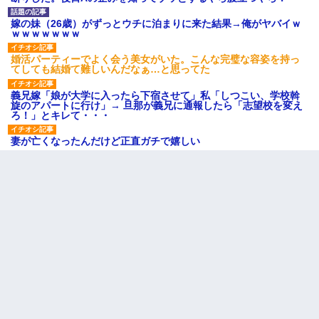
嫁の妹（26歳）がずっとウチに泊まりに来た結果→俺がヤバイｗ
ｗｗｗｗｗｗｗ
婚活パーティーでよく会う美女がいた。こんな完璧な容姿を持っ
てしても結婚て難しいんだなぁ…と思ってた
義兄嫁「娘が大学に入ったら下宿させて」私「しつこい、学校斡
旋のアパートに行け」→ 旦那が義兄に通報したら「志望校を変え
ろ！」とキレて・・・
妻が亡くなったんだけど正直ガチで嬉しい