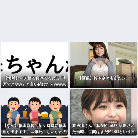
【愕然】パチ屋で負けてる女に「1
【画像】鈴木奈々もあたシコ
万でどやw」と言い続けたらwwww
【なぞ】福田監督「新ケロロに福田
渡邊渚さん「私がPTSDと診断され
組が出ます！」→爆死 ちいかわの
た当時、世間はまだPTSDという言
監督「原作に忠実に」→爆売れ
葉は浸透されていませんでした」