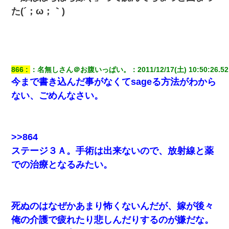
夫に癌の余命宣告。その闘病中に長女から信じられない言葉を受
けた
た(´；ω；｀)
17年飼っていた犬が亡くなった。鼻水垂らし嗚咽する私に、猫が
近づいて頭突きをしてきて…
小2の頃、妹と昼寝してたら家が火事になってて気づくと逃げ場が
866
：
名無しさん＠お腹いっぱい。
：
2011/12/17(土) 10:50:26.52
なかった。妹を抱き締めて「ﾀﾋんじゃうよ」って泣いてたら…
今まで書き込んだ事がなくてsageる方法がわから
ない、ごめんなさい。
妻が亡くなったんだけど正直ガチで嬉しい
転職先が決まったので退職の意思を伝えたら。上司「無責任」
>>864
「簡単には辞めさせない」私（どうせ辞めるし…）→ 思いっきり
反論をしてみた
ステージ３Ａ。手術は出来ないので、放射線と薬
での治療となるみたい。
居酒屋にて。兄の紹介者「お酒飲みなって」私「未成年なので無
理です！」酷すぎるワードの連発で、耐えきれず店員に5千円を渡
し「お勘定です。逃がして下さい」その後、録音内容を父に聞か
せたら...
死ぬのはなぜかあまり怖くないんだが、嫁が後々
俺の介護で疲れたり悲しんだりするのが嫌だな。
デパートの外商『私さんだと名乗る女が、ツケで宝石を買おうと
していて…』私「！？」→ 翌日。ママ友たちの様子が微妙におか