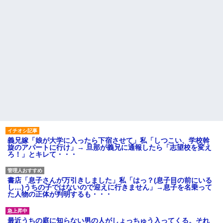
義兄嫁「娘が大学に入ったら下宿させて」私「しつこい、学校斡
旋のアパートに行け」→ 旦那が義兄に通報したら「志望校を変え
ろ！」とキレて・・・
書店「息子さんが万引きしました」私「はっ？(息子目の前にいる
し…)うちの子ではないので迎えに行きません」→息子を名乗って
た人物の正体が判明するも・・・
最近うちの庭に知らない男の人がしょっちゅう入ってくる。それ