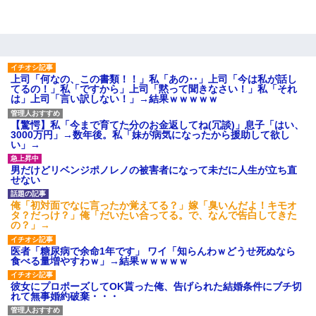
上司「何なの、この書類！！」私「あの‥」上司「今は私が話し
てるの！」私「ですから」上司「黙って聞きなさい！」私「それ
は」上司「言い訳しない！」→結果ｗｗｗｗｗ
【驚愕】私「今まで育てた分のお金返してね(冗談)」息子「はい、
3000万円」→数年後。私「妹が病気になったから援助して欲し
い」→
男だけどリベンジポノレノの被害者になって未だに人生が立ち直
せない
俺「初対面でなに言ったか覚えてる？」嫁「臭いんだよ！キモオ
タ？だっけ？」俺「だいたい合ってる。で、なんで告白してきた
の？」→
医者「糖尿病で余命1年です」 ワイ「知らんわｗどうせ死ぬなら
食べる量増やすわｗ」→結果ｗｗｗｗｗ
彼女にプロポーズしてOK貰った俺、告げられた結婚条件にブチ切
れて無事婚約破棄・・・