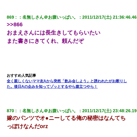
さかった。
869
：
名無しさん＠お腹いっぱい。
：
2011/12/17(土) 21:36:46.46
【復讐】義兄嫁「生活費、足りない分を貸してほしい」私「貸す
わけないでしょｗｗｗｗ」→ 理由を話したら泣き出して・・私
>>866
（あまりにも希望通り）
おまえさんには長生きしてもらいたい
また書きにきてくれ、頼んだぞ
【不幸な結婚式】新郎親族「ブスのくせにドレスなんか着ちゃっ
てさ～ほんと恥ずかしいわよね～（大声」新郎両親「！！！（土
下座」→ 結果・・・
【戦争】不妊の俺嫁に弟嫁が2日間4歳児を託児 俺嫁はそこまで気
にしてなかったが、あまりにも子供が俺嫁に懐くので最後らへん
顔引きつってた → そして弟嫁が迎えに来た翌日…
全く親しくないママ友Aから突然「飲み会しよう」と誘われたがお断りし
た。後日Aの企みを知ってゾッとするやら腹立つやら！
日曜日、会社の窓を見ると同僚の姿。俺（あれ？ディズニーシー
じゃ？）→俺電話「今何してんの？」同僚「シーで並んでるこ
と！」俺「会社にいない？」→次の瞬間、すごい鳥肌が立った
870
：
名無しさん＠お腹いっぱい。
：
2011/12/17(土) 23:48:26.19
嫁に不倫されたから嫁と不倫相手に1000万の慰謝料請求した
嫁のパンツでオ●ニーしてる俺の秘密はなんてち
っぽけなんだorz
私は家が貧しくて、手に職をつけようと看護師になった。だけど
卒業を控えた年の1月末、車にひかれて看護師になれなくなった。