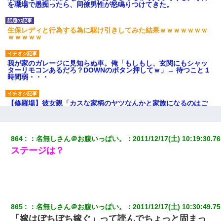
を職場で愚痴ったら、同僚男性が怒鳴りつけてきた。
生保レディと行為する為に駆け引きしてみた結果ｗｗｗｗｗｗｗ
ｗｗｗｗｗ
我が家のガレージに見知らぬ車。俺「もしもし、玄関にもシャッ
ターリモコンあるだろ？DOWNのボタン押してｗ」→ 待つこと１
時間弱・・・
【修羅場】彼女親「カスな家柄のヤツなんかと家族になるのはご
めんだ」俺「じゃあ別れます…」→ 彼女「なんで言い返してくれ
なかったの？（泣」
864
：
名無しさん＠お腹いっぱい。
：
2011/12/17(土) 10:19:30.76
アパートのドアに『ハンザイ者！この人はさいあくの人です』と
ステージは？
張り紙が！大家「面倒はごめんだよ」私「はあ」→警察に行き、
見回りで犯人が捕まったが、それが…｜生活｜ヌルポあんてな
とっさに女児を捕まえたら変質者扱いされた。母親「あっち行っ
てよ！気持ち悪い！（ｼｯｼｯ」→ 後日、俺を見つけた母親がすっ飛
んできて・・・
865
：
名無しさん＠お腹いっぱい。
：
2011/12/17(土) 10:30:49.75
「嫁はぼちぼち嫁ぐ」って読んでちょっと固まっ