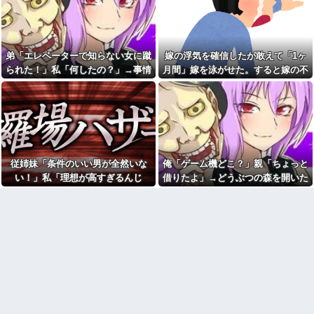
になっていて…
だけ金かかってると思ってんね
てきた
ん」 →結果
義兄嫁「身の丈に合った暮ら
しをしなさいよ」私「えっ、何
全国展開の安価な外食チェー
が気に入らないの？」→義実家
ンには全く魅力を感じない。ど
での同居生活にロを出され続け
こにでもあるような店選ぶ人の
弟「エレベーターで知らない女に蹴
嫁の浮気を確信したが敢えて「1ヶ
て…
気持ちがわからない
られた！」私「何したの？」→事情
月間」嫁を泳がせた。すると嫁の不
彼氏とのデートの会計で彼が
【訃報】名探偵コナン声優が
「端数の25円出して」正直に出
死去 → 今トンデモナイことにな
を聞いた家族全員が「それは自業自
倫がトンデモないことに...
したらこうなったwww
ってる・・・
得」と呆れてしまい…
勝手に上がり込んできた義母
釣りに行く息子がご飯全部お
が息子に「おばあちゃんにはお
にぎりにしてくれた。わずかに
帰りなさいでしょ？」と言っ
ビオレ薬用ハンドソープの匂い
た。息子は「ここは僕とママと
がする
パパのお家だから、お邪魔しま
パートの面接で号泣しながら
すって言...
「ここもダメだったらもう食べ
従姉妹「条件のいい男が全然いな
俺「ゲーム機どこ？」親「ちょっと
カフェで長時間パソコン弄っ
ていけないんです」って熱弁し
い！」私「理想が高すぎるんじ
借りたよ」→どうぶつの森を開いた
ている奴の正体
てた人がいた
ゃ…？」→婚活の愚痴を聞き続けた
瞬間、村が大変なことになってい
【爆笑動画】ママさん「新し
【衝撃】川口被告(19)に無期懲
い洗濯機買って1発目に回したら
役 江別大学生殺人事件、19歳
結果…
て…
コレw」←こwれwはw w w w w
で取り返しのつかない代償を背
w w w w w
負うことに
【画像】カリスマ美容師さ
主人の通帳を見たら、１０年
ん、ココリコ田中みたいなチー
間仕送りしている女性がいた。
牛を大変身させた結果がこちらw
主人に問い詰めたら、白状して...
w w w w w w w w w w
母が兄一家にお米を送って
福田雄一「新ケロロに福田組
る。それを兄嫁がご近所さんに
が出ます！」→爆死 ちいかわ
売ってた。私「お母さんい
の監督「原作に忠実に」→爆売
る？」甥「お米の配達に行って
れ
る」私「？配達？」姪「それ言