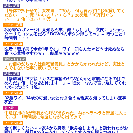
私「初めて飲む味だけどなん
のお茶？」彼「ちっ！」私「」
【身体で払わせて】女友達「ごめん、何も言わずにお金貸してく
ださい……」俺「いいよ！いくら？」女友達「10万円ぐら
【GIF】JSのカンチョーワロ
い……」俺「ほい！10万！」→
タ
後続車にクラクションを鳴ら
我が家のガレージに見知らぬ車。俺「もしもし、玄関にもシャッ
され彼氏が逆切れ。「何クラク
ターリモコンあるだろ？DOWNのボタン押してｗ」→ 待つこと１
ション鳴らしてんだ！降りてこ
時間弱・・・
いよ！」と怒鳴りだし...
【衝撃】報酬100万円超の治験
医者「糖尿病で余命1年です」 ワイ「知らんわｗどうせ死ぬなら
募集がこちらｗｗｗｗｗ(※画像
食べる量増やすわｗ」→結果ｗｗｗｗｗ
あり)
【ネット騒然】惨殺されたタ
ワマン頂き女子のこの動画、す
「お前の父ちゃんは自宅警備員」とかからかわれたけど、実はと
げえええええｗｗｗｗｗｗｗｗ
んでもない仕事に就いていた
ｗｗｗ
【愕然】白のクラウン俺氏、
【修羅場】彼女親「カスな家柄のヤツなんかと家族になるのはご
高速道路左車線を制限速度で走
めんだ」俺「じゃあ別れます…」→ 彼女「なんで言い返してくれ
った結果wwwwwwwwwwww
なかったの？（泣」
百年の恋12-899 食べた量を
張り合ってくる
32歳ワイ、34歳の可愛い女と付き合うも現実を知ってしまい無事
死亡・・・
【悲報】佐藤輝明・・・２軍
でも盛大にやらかす←あまり悲
しませないでくれ
中途採用のAが部長から呼び出された。Aはヘラヘラと部屋に入っ
ていき、1時間後に号泣しながら出てきて…
全く親しくないママ友Aから突然「飲み会しよう」と誘われたがお
断りした。後日Aの企みを知ってゾッとするやら腹立つやら！