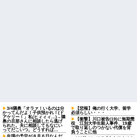
3/4隣奥「オラァ！いるのは分
【悲報】俺の行く大学、留学
かってんだよ！子供預かれ！(ド
必須らしい・・・
アケリー！」私(ヒィィィ…)→隣
【衝撃】川口被告(19)に無期懲
奥の旦那さんに相談したら逃げ
役 江別大学生殺人事件、19歳
られた。夫に相談してもなにい
で取り返しのつかない代償を背
ってだこいつ。どうすれば…
負うことに他
生理の予定が８月６日なんだ