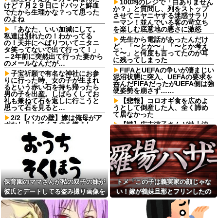
100均のレジで「白ありません
けど７月２９日にドバッと鮮血
か？」と質問し、列をストップ
でたから生理かな？って思った
させてニヤニヤする迷惑サラリ
のよね
ーマン！並んでいる客の苛立ち
「あなた、いい加減にして。
を楽しむ底意地の悪さに激怒
私達は別れたの！わかってる
先生から電話があったんだけ
の！天井にへばりついてニタニ
ど、「〜とか〜」「〜とか考え
タ笑ってないで出て行って！」
て〜」と何度も言ってたのが耳
←2年前に突然出て行った妻から
に残ってしまった
のメールなんだが…
FIFAとUEFAの争いが凄まじい
子宝祈願で有名な神社にお参
泥沼状態に突入、UEFAの要求を
りに行った時、女の子が生まれ
呑んだFIFAだったがUEFA側は強
るという赤い石を持ち帰ったら
硬姿勢を崩さず……
男の子を出産。しばらくしてお
礼も兼ねて石を返しに行こうと
【悲報】コロオギ食を広めよ
思って石を見ると…
うとして倒産した人、全く諦め
て居なかった
2/2【バカの壁】嫁は俺母がア
ポなし凸してくるのを嫌うし、
【謎】広末涼子さんが地上波
母は悪意があってか平気で繰り
にスピード復帰できる理由、誰
返す。なぜ嫁姑は仲良くできな
にも分からない⇒！
いんだ？なんで女って生き物は
亡き叔母の遺書「実は17年前
こうもバカで感情的なのだろう
に従兄弟と赤ちゃんを交換し
か？
た」全員で家族会議を開いた結
俺を嫌う義娘は、母が危篤に
果、拍子抜けするほど〇〇な展
なっても「会いに行かない」と
開を迎えて婚約者呆然←家族の
保育園のママさんが私の双子の妹が
トメ「この子は義実家の顔じゃな
言った
絆が深すぎて修羅場にならんか
った
彼氏とデートしてる盗み撮り画像を
い！嫁が義妹旦那とフリンしたの
私「血まみれで何してるんで
すか！？」婆さん「腕が抜けな
高2女、高校受験に失敗して私
見せて「あとはわかるよね？とりあ
よ！」私「DNA鑑定します？」義妹
いのよ…助けて！」→帰宅した
立に在学中→私「7万のカバンで
えず5万を家に持ってきて」と脅し
旦那「もちろんです」→結果…
ら玄関前がとんでもない修羅場
も買おうかなw」母「私立がどん