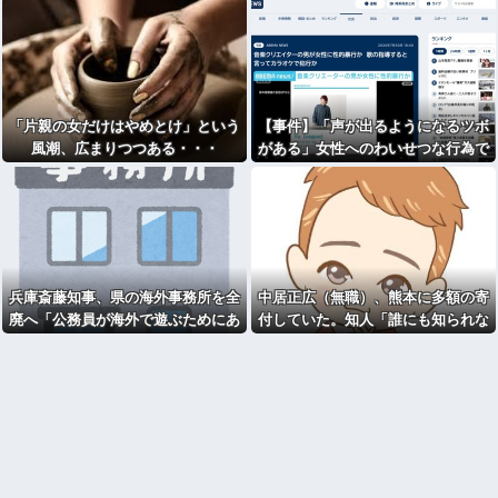
「片親の女だけはやめとけ」という
【事件】「声が出るようになるツボ
風潮、広まりつつある・・・
がある」女性へのわいせつな行為で
音楽クリエイターを逮捕
兵庫斎藤知事、県の海外事務所を全
中居正広（無職）、熊本に多額の寄
廃へ「公務員が海外で遊ぶためにあ
付していた。知人「誰にも知られな
るだけ」 [963243619]
くてもいい、と公表してない」