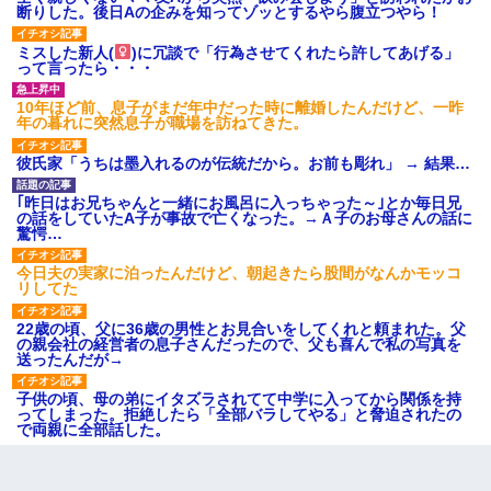
断りした。後日Aの企みを知ってゾッとするやら腹立つやら！
ミスした新人(
)に冗談で「行為させてくれたら許してあげる」
って言ったら・・・
10年ほど前、息子がまだ年中だった時に離婚したんだけど、一昨
年の暮れに突然息子が職場を訪ねてきた。
彼氏家「うちは墨入れるのが伝統だから。お前も彫れ」 → 結果…
｢昨日はお兄ちゃんと一緒にお風呂に入っちゃった～｣とか毎日兄
の話をしていたA子が事故で亡くなった。→Ａ子のお母さんの話に
驚愕…
今日夫の実家に泊ったんだけど、朝起きたら股間がなんかモッコ
リしてた
22歳の頃、父に36歳の男性とお見合いをしてくれと頼まれた。父
の親会社の経営者の息子さんだったので、父も喜んで私の写真を
送ったんだが→
子供の頃、母の弟にイタズラされてて中学に入ってから関係を持
ってしまった。拒絶したら「全部バラしてやる」と脅迫されたの
で両親に全部話した。