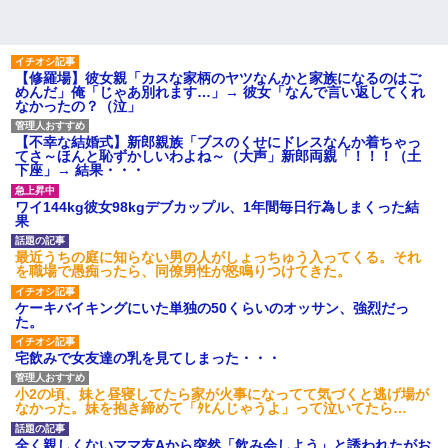
【修羅場】彼女親「カスな家柄のヤツなんかと家族になるのはご
めんだ」俺「じゃあ別れます…」→ 彼女「なんで言い返してくれ
なかったの？（泣」
【不幸な結婚式】新郎親族「ブスのくせにドレスなんか着ちゃっ
てさ～ほんと恥ずかしいわよね～（大声」新郎両親「！！！（土
下座」→ 結果・・・
ワイ144kg彼女98kgデブカップル、1年間毎日行為しまくった結
果
最近うちの庭に知らない男の人がしょっちゅう入ってくる。それ
を職場で愚痴ったら、同僚男性が怒鳴りつけてきた。
ケーキバイキングにいた単独の50くらいのオッサン、強烈だっ
た。
宅飲みで女友達の乳を見てしまった・・・
小2の頃、妹と昼寝してたら家が火事になってて気づくと逃げ場が
なかった。妹を抱き締めて「ﾀﾋんじゃうよ」って泣いてたら…
全く親しくないママ友Aから突然「飲み会しよう」と誘われたがお