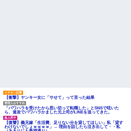
っちゃダメなんだよ！」ガチャ
【悲報】同性愛者女さん「女
と付き合うの地獄すぎる、男は
盆正月に夫の実家に長時間滞
どうやって耐えてんの？」←コ
在しなきゃいけないのが苦痛。
レは同意せざるおえないと話題
私「貴方は私の実家を早々に退
に
散する。私もそうしていいは
ず」夫「それは男だから許され
【復讐】 絶対に「植えてはい
ること。女は許されない」
けない植物」を小学校に植えた
→20年経って見に行くと…
同窓会で実験、「俺が青年実
「！？」衝撃の光景が・・・
業家だったら女の子はどういう
反応をするか」
トメ「この子は義実家の顔じ
ゃない！嫁が義妹旦那とフリン
【切実】夫に無理と言われた
したのよ！」私「DNA鑑定しま
私の7年の無視生活、その理由が
す？」義妹旦那「もちろんで
コレｗｗｗ
す」→結果…
主な税金の成り立ちを調べて
姉「下着に違和感がある！イ
みたよ
タズラしたでしょ！？」俺「し
てないよ」←姉が寝ている間に
イタズラしたと勘違いされてい
るのだが・・・
ハードオフに売っていた4万
4000円のフィギュアがヤバすぎ
【衝撃】ヤンキー女に「サせて」って言った結果
るｗｗｗｗｗｗ「こんな高い
の？ｗｗ」「逆に超安い」
「パワハラを受けたから思い切って転職した」とSNSで呟いた
私「ちょっと、人の家の金庫
ら、速攻でパワハラかました元上司がLINEを送ってきた。
触らないでよ！」キチママ『そ
こに金庫があったから、開けて
みようとしただけ☆』義兄「泥
【復讐】義兄嫁「生活費、足りない分を貸してほしい」私「貸す
は出てけ！二度と来るな！」結
わけないでしょｗｗｗｗ」→ 理由を話したら泣き出して・・私
果・・・
（あまりにも希望通り）