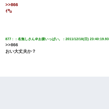
>>866
ｲ㌔
テレワーク上司「会議中はカメラ付けろ！」女社員「え、事前連
絡無しは無理」上司「いいから付けろ！」→
子供の頃、母の弟にイタズラされてて中学に入ってから関係を持
ってしまった。拒絶したら「全部バラしてやる」と脅迫されたの
で両親に全部話した。
877
：
名無しさん＠お腹いっぱい。
：
2011/12/18(日) 23:40:19.93
>>866
ナンパにほいほい付いていった私、地獄に落ちる
おい大丈夫か？
200万を貸したコウトから、追加で400万の申し込み、私「無理。
義弟より娘たちが大事」旦那「娘たちが成人したら別れよう」私
（は？）
わい(42)渋谷の夜のサービスで19の女の子にゴックンさせた結果
ｗｗｗｗｗｗｗｗ
妊娠中に「おいこのブタ女！てめー席譲れ！」と絡まれ腹を殴る
真似された。泣きながら夫に話すと一年後に…