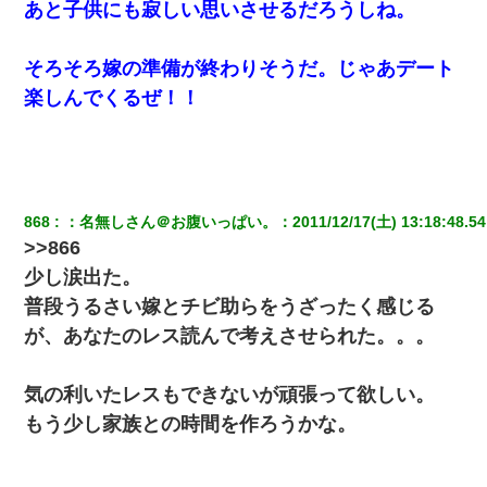
あと子供にも寂しい思いさせるだろうしね。
しくなり・・・
そろそろ嫁の準備が終わりそうだ。じゃあデート
【驚愕】私「今まで育てた分のお金返してね(冗談)」息子「はい、
3000万円」→数年後。私「妹が病気になったから援助して欲し
楽しんでくるぜ！！
い」→
上司「何なの、この書類！！」私「あの‥」上司「今は私が話し
てるの！」私「ですから」上司「黙って聞きなさい！」私「それ
は」上司「言い訳しない！」→結果ｗｗｗｗｗ
868
：
名無しさん＠お腹いっぱい。
：
2011/12/17(土) 13:18:48.54
私「結婚やめるわ」 婚約者「え？なんでなんで？」 → 放置した
>>866
結果…｜生活｜ワロタあんてな
少し涙出た。
普段うるさい嫁とチビ助らをうざったく感じる
友人「酒の勢いで女先輩をホテルに連れ込んだｗｗｗｗｗ」俺
「…」
が、あなたのレス読んで考えさせられた。。。
【まぬけ】夫「離婚だ！」私「わかった。で？」夫「慰謝料
気の利いたレスもできないが頑張って欲しい。
だ！」私「いいけど弁護士通して。私も請求する」夫「」
もう少し家族との時間を作ろうかな。
隣の部屋の住民の母親、オートロックを突破してマンションに入
り込んできたみたいで、ずっとドアの前で喚いてて滅茶苦茶うる