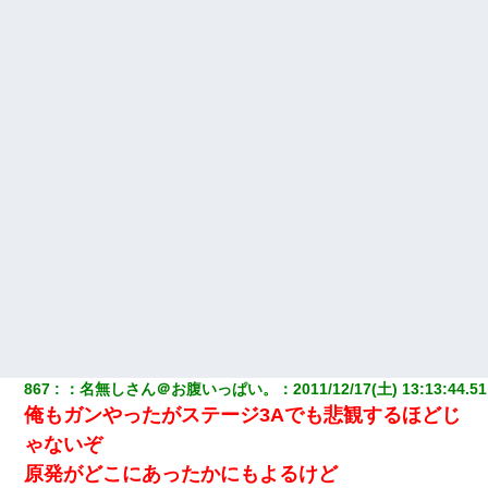
ワイアラサー主婦、昨晩久しぶりに夫と致した結果ｗｗｗｗｗ
嫁の妹（26歳）がずっとウチに泊まりに来た結果→俺がヤバイｗ
ｗｗｗｗｗｗｗ
元夫の連れ子「俺の結婚式の時くらい、母親としての責任を果た
そうとは思わないのか！」→どうも連れ子は…
小学生の息子が急に様子がおかしくなった。私「理由を聞いても
『わかんない！』って怒鳴り付けてくるし、困っってる」旦那
「話してみるよ」→ 後日・・・
私『貯金貯まったし、やっと家建てられるね！』夫「実家を二世
帯住宅にした。それに貯金使った」→私『離婚しよう』夫「え
っ」私『使った貯金はあげるから』→すると…
867
：
名無しさん＠お腹いっぱい。
：
2011/12/17(土) 13:13:44.51
ケーキバイキングにいた単独の50くらいのオッサン、強烈だっ
た。
俺もガンやったがステージ3Aでも悲観するほどじ
ゃないぞ
この母親は娘の黒歴史を掘り出さないと死ぬんか？ 死ぬんか？
原発がどこにあったかにもよるけど