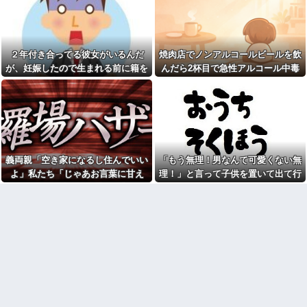
彼女「他の男性に誘われちゃ
く自宅の風呂に入れよ
った」俺「それ言って何がした
【正論】今の20代「タモリっ
いの？」→何度も試されるたび
ておもしろくないじゃん。笑っ
気持ちが冷めていって…
たことないんだけど、なにがす
【後編】俺の娘の結婚が破談
ごいの？」他
２年付き合ってる彼女がいるんだ
焼肉店でノンアルコールビールを飲
に。だが彼氏は「2000万の土
彼女と同棲初めたら家に物が5
が、妊娠したので生まれる前に籍を
んだら2杯目で急性アルコール中毒
地」を購入。こじれた二人は想
倍くらい増えてストレスヤバ
像以上の修羅場に
入れたいと言われた。俺は種がほぼ
になった。それで警察と保健所を巻
い。3LDKで余裕だろと思ってた
NTTから見に覚えのない請求
けど全部埋めやがった
無いはずなのに...
き込む騒ぎに…
書がきた。無視しようと思って
【悲報】警察に射殺された包
いたら、とんでもない事実が判
丁男、直前に母を亡くし精神的
明して…
ショックを受けていたと判明
【悲報】Z世代「なんでセルフ
里帰り出産した嫁が実家から
レジなのに自分で商品通さない
帰ってこないので離婚要求。す
といけないんだ」
義両親「空き家になるし住んでいい
「もう無理！男なんて可愛くない無
ると義父がブチギレた
祭りって謎だよな、誰が神輿
よ」私たち「じゃあお言葉に甘え
理！」と言って子供を置いて出て行
旦那の同僚女が旦那の元カ
担いでるの？屋台出店してる奴
ノ。なのにしょっちゅうペアで
て…」→引っ越した途端、予想外の
った息子嫁
らは誰の許可を得て商売してる
仕事してて遅くまで残業したり
の？
出来事が待っていて…
二人で出張に行ったり。なんで
お前ら急げ！怪しい外人みつ
「今度の出張は一人で行く」っ
けたら法務省にタレコミしてみ
て嘘つくのかな
ろ！意外と仕事するぞ？
38歳マザコン夫の誕生日に
【悲報】大卒初任給600万の時
「むしゅこたんおめでとう！」
代へ
と義実家を飾り付ける超過干渉
wwwwwwwwwwwwwwwwww
トメ！ご近所さんを招待してあ
w
げたら、38歳メタボ夫が登場し
て近所のおじいさんが大爆発す
【画像】タトゥーだらけの美
る事態に
人海鮮料理人、現る！！←コレ