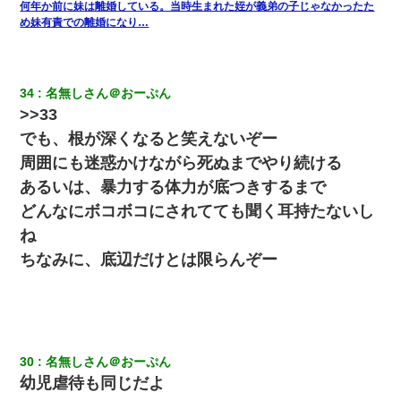
何年か前に妹は離婚している。当時生まれた姪が義弟の子じゃなかったた
め妹有責での離婚になり…
34
名無しさん＠おーぷん
>>33
でも、根が深くなると笑えないぞー
周囲にも迷惑かけながら死ぬまでやり続ける
あるいは、暴力する体力が底つきするまで
どんなにボコボコにされてても聞く耳持たないし
ね
ちなみに、底辺だけとは限らんぞー
30
名無しさん＠おーぷん
幼児虐待も同じだよ