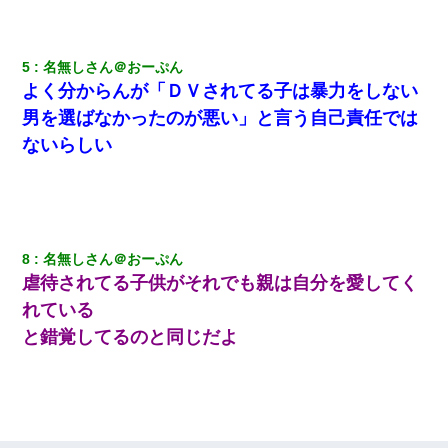
【ワロタ】姉から「肉食系14才、乳丸出し、毛はうっすら生えか
け」というタイトルで画像が送られてきた
5
名無しさん＠おーぷん
よく分からんが「ＤＶされてる子は暴力をしない
｢昨日はお兄ちゃんと一緒にお風呂に入っちゃった～｣とか毎日兄
の話をしていたA子が事故で亡くなった。→Ａ子のお母さんの話に
男を選ばなかったのが悪い」と言う自己責任では
驚愕…
ないらしい
彼氏の家に泊まる事になり、ゲームで盛り上がってさぁ寝よう！
と電気を消すとミシッって音が…彼「ちょっと待ってて」→勢い
よくドアを開けるとなんと…
ナンパにほいほい付いていった私、地獄に落ちる
8
名無しさん＠おーぷん
虐待されてる子供がそれでも親は自分を愛してく
れている
放置子が病院送りになったらしい → 俺（二度と帰ってくるなよ…
嫁を半身不随にしやがった恨みは、正直こんなもんじゃ晴れな
と錯覚してるのと同じだよ
い）
彼女(美人女医)にネックレスをプレゼント。「こんな安物を渡すく
らいなら、渡さないほうがマシだからね」→ ６０万したと話した
ら・・・