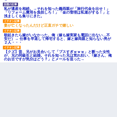
私が遺産を相続。→それを知った義両親が「旅行代金を出せ！」
「リフォーム費用を負担しろ！」「金の管理は私達がする！」と
浅ましくも集りにきた。
妻が亡くなったんだけど正直ガチで嬉しい
朝起きたら嫁がいなかった。俺（嫁も嫁実家も電話に出ない…不
安だ）→ 仕事を早退して帰宅すると、嫁と嫁両親と知らない男が
２人・・・
【クズ】昔、兄がお見合いして「ブスすぎｗｗｗ」と断った女性
が、兄の同級生と結婚。それを知った兄は荒れ狂い、｢嫁さん、俺
のお古ですが気分はどう？」とメールを送った→