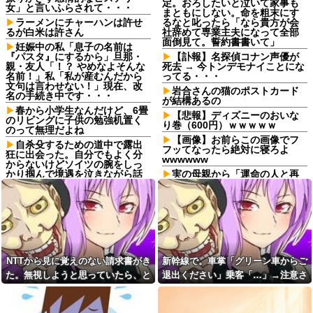
定。おろしたいと泣いて家事も
女」と言いふらされて・・・
まともにしない。命を粗末にす
ラーメンにチャーハンは許せ
るなと叱ったら「なら貴方が会
るが白米は許さん
社辞めて専業主夫になって全部
面倒見て。誓約書書いて」
妊娠中の私「息子の名前は
『パスタ』にするから」旦那・
【訃報】名探偵コナン声優が
親・友人「！？ やめなよそんな
死去 → 今トンデモナイことにな
名前！」私「私が産むんだから
ってる・・・
文句は言わせない！」現在、改
岩合さんの猫のポストカード
名の手続き中です・・・
が結構あるの
春から小学生なんだけど、6畳
【悲報】ディズニーのおいな
のリビングに子供の勉強机置く
り巻（600円）ｗｗｗｗｗ
のって無理だよね
【画像】お前らこの画像でフ
自杀殳するための道中で露出
フッてなったら絶対に寝ろよ
狂に出会った。自分でもよく分
wwwwww
からないけどソイツの腕をしっ
かり掴んで境遇を泣きながら話
実の母親から「運命の人と再
した。すると露出狂は…
会した、子供が成人したら離婚
する」とか告白されてマジで引
コトメ「あなたには無理でし
いたんだが！なんやかんや理由
ょ？」私「できますけど？」→
つけて子供4人も作っておいて未
何も知らない前提で話しかけて
成年の子供に言う話かよ！
くるコトメが止まらず…
取引先の接待で彼氏が突然
彼氏から突然振られた。理由
「ミスタァァアァァァァアアア
を聞くと「生ハムチーズクレー
アァァ、ムンラァァァイ！」
NTTから見に覚えのない請求書がき
新幹線で。車掌「グリーン車からご
プ食べたから」と言われて…
切迫流産で自宅安静の私…な
た。無視しようと思っていたら、と
退出ください」乗客「…」→注意さ
転勤がなくて家から近くて仕
のに義弟が「シャワー貸して」
事も楽そうだけど一人暮らしす
んでもない事実が判明して…
れても動かない乗客を見ていたら、
「泊めて」と嫌がらせレベルの
るチャンスを逃してずっと実家
連続突撃！夫経由で断ると私に
その直後まさかの展開に…
暮らしになりそう
直接LINEしてきて絶句←大人し