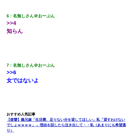
【悲報】嫁がワイのこと嫌いっぽいから単身赴任した結果
6
名無しさん＠おーぷん
>>4
【驚愕】5000円でＪＫと行為してきたが後悔しかない…
知らん
日航機墜落事故の「ここからは日本語で大丈夫ですよ〜」の絶望
感がヤバイ・・・
元旦那から復縁要請。息子「最新型のiPhoneも買えない貧乏は嫌
だ、再婚して」私「なら父親と暮らせ」息子「やった＾＾」私
7
名無しさん＠おーぷん
（もう手遅れだったんだな…）
>>6
女ではないよ
彼女にプロポーズしてOK貰った俺、告げられた結婚条件にブチ切
れて無事婚約破棄・・・
「パワハラを受けたから思い切って転職した」とSNSで呟いた
ら、速攻でパワハラかました元上司がLINEを送ってきた。
【復讐】義兄嫁「生活費、足りない分を貸してほしい」私「貸すわけない
私「結婚やめるわ」 婚約者「え？なんでなんで？」 → 放置した
でしょｗｗｗｗ」→ 理由を話したら泣き出して・・私（あまりにも希望通
結果…｜生活｜ワロタあんてな
り）