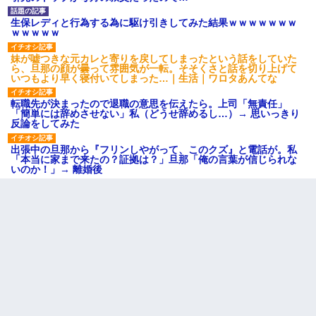
生保レディと行為する為に駆け引きしてみた結果ｗｗｗｗｗｗｗ
ｗｗｗｗｗ
妹が嘘つきな元カレと寄りを戻してしまったという話をしていた
ら、旦那の顔が曇って雰囲気が一転。そそくさと話を切り上げて
いつもより早く寝付いてしまった…｜生活｜ワロタあんてな
転職先が決まったので退職の意思を伝えたら。上司「無責任」
「簡単には辞めさせない」私（どうせ辞めるし…）→ 思いっきり
反論をしてみた
出張中の旦那から『フリンしやがって、このクズ』と電話が。私
「本当に家まで来たの？証拠は？」旦那「俺の言葉が信じられな
いのか！」→ 離婚後