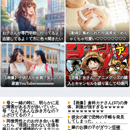
お子さんが専門学校に行ってるよ！
【動画】集められた中国美女、めち
志望してるよ！て方に色々聞きたい
ゃくちゃ可愛い♡♡♡♡♡♡♡♡
です
【画像】子供7人が全員『女』の大
【悲報】女さん、アニメグッズの購
家族YouTuberwwwwww
入とキャンセルを繰り返して43億円
の被害を与える
母と一緒の時に、明らかに足
【画像】倉科カナさん(37)の身
に障害がある方が歩いていた。
体、刺激が強すぎるｗｗｗｗｗ
母「なんであんな歩き方なの？
ｗｗｗｗｗｗｗｗｗ
ふざけてるの？」
彼女の家で恐怖の手帳を発見
同僚男性とのお付き合いを断
してしまった、、、、
ったら「理屈に合わない主張を
嫁のお腹の子がダウン症確
振りかざす感情的なヒステリー