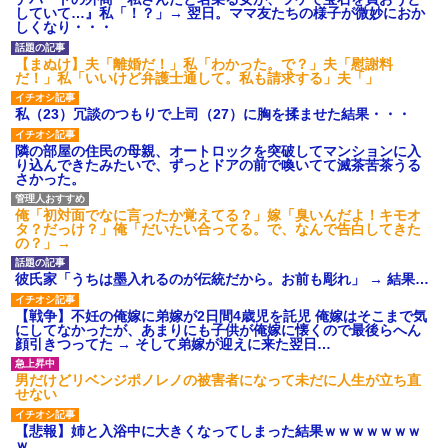
【ネット騒然】惨殺されたタ
していて…』私「！？」→ 翌日。ママ友たちの様子が微妙におか
ワマン頂き女子のこの動画、す
しくなり・・・
げえええええｗｗｗｗｗｗｗｗ
ｗｗｗ
【まぬけ】夫「離婚だ！」私「わかった。で？」夫「慰謝料
【愕然】白のクラウン俺氏、
だ！」私「いいけど弁護士通して。私も請求する」夫「」
高速道路左車線を制限速度で走
った結果wwwwwwwwwwww
私（23）冗談のつもりで上司（27）に胸を揉ませた結果・・・
百年の恋12-899 食べた量を
張り合ってくる
隣の部屋の住民の母親、オートロックを突破してマンションに入
【悲報】佐藤輝明・・・２軍
り込んできたみたいで、ずっとドアの前で喚いてて滅茶苦茶うる
でも盛大にやらかす←あまり悲
さかった。
しませないでくれ
俺「初対面でなに言ったか覚えてる？」嫁「臭いんだよ！キモオ
タ？だっけ？」俺「だいたい合ってる。で、なんで告白してきた
の？」→
彼氏家「うちは墨入れるのが伝統だから。お前も彫れ」 → 結果…
【戦争】不妊の俺嫁に弟嫁が2日間4歳児を託児 俺嫁はそこまで気
にしてなかったが、あまりにも子供が俺嫁に懐くので最後らへん
顔引きつってた → そして弟嫁が迎えに来た翌日…
男だけどリベンジポノレノの被害者になって未だに人生が立ち直
せない
【悲報】姉と入浴中に大きくなってしまった結果ｗｗｗｗｗｗｗ
ｗ