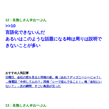
って言ったら・・・
男だけどリベンジポノレノの被害者になって未だに人生が立ち直
せない
12
名無しさん＠おーぷん
>>10
高1のとき男に襲われ、不妊の叔母に頼まれて出産。→叔母夫婦が
言語化できないんだ
養子縁組してアメリカに子供を連れ帰った。→9・11で叔母夫婦が
亡くなってしまい…
あるいはこのような話題になる時は周りは説明で
きないことが多い
転職先が決まったので退職の意思を伝えたら。上司「無責任」
「簡単には辞めさせない」私（どうせ辞めるし…）→ 思いっきり
反論をしてみた
書店「息子さんが万引きしました」私「はっ？(息子目の前にいる
し…)うちの子ではないので迎えに行きません」→息子を名乗って
た人物の正体が判明するも・・・
日曜日、会社の窓を見ると同僚の姿。俺（あれ？ディズニーシーじゃ？）
→俺電話「今何してんの？」同僚「シーで並んでること！」俺「会社にい
ない？」→次の瞬間、すごい鳥肌が立った
私は家が貧しくて、手に職をつけようと看護師になった。だけど
卒業を控えた年の1月末、車にひかれて看護師になれなくなった。
22歳の頃、父に36歳の男性とお見合いをしてくれと頼まれた。父
13
名無しさん＠おーぷん
の親会社の経営者の息子さんだったので、父も喜んで私の写真を