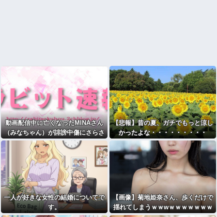
動画配信中に亡くなったMINAさん
【悲報】昔の夏、ガチでもっと涼し
（みなちゃん）が誹謗中傷にさらさ
かったよな・・・・・・・・・
れた経緯がこちら…
一人が好きな女性の結婚についてで
【画像】菊地姫奈さん、歩くだけで
す。
揺れてしまうｗｗwｗｗｗｗｗｗｗ
ｗｗ