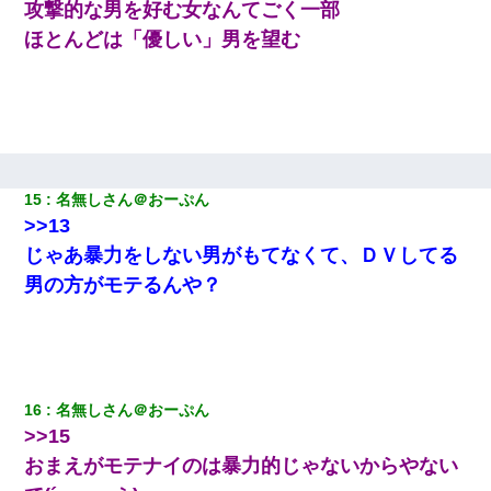
攻撃的な男を好む女なんてごく一部
送ったんだが→
ほとんどは「優しい」男を望む
居酒屋にて。兄の紹介者「お酒飲みなって」私「未成年なので無
理です！」酷すぎるワードの連発で、耐えきれず店員に5千円を渡
し「お勘定です。逃がして下さい」その後、録音内容を父に聞か
せたら...
さっき嫁から、「愛しています」ってメールが届いた。俺も「愛
してます」って送ったら
15
名無しさん＠おーぷん
>>13
ホテルに泊まったんだけど従業員が最悪だった。折角の旅行で何
じゃあ暴力をしない男がもてなくて、ＤＶしてる
故私が怒鳴られなきゃいけなかったのだ
男の方がモテるんや？
父親がくも膜下出血で突然ﾀﾋ。→母の貯金が0なことが判明。→母
「私を家に置いてほしい、どうか見捨てないで(土下座」俺・嫁
「…」
16
名無しさん＠おーぷん
>>15
おまえがモテナイのは暴力的じゃないからやない