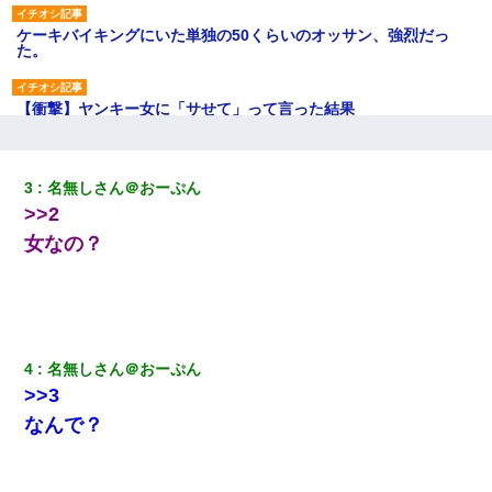
ケーキバイキングにいた単独の50くらいのオッサン、強烈だっ
た。
【衝撃】ヤンキー女に「サせて」って言った結果
【唖然】帰宅したら旦那のスポーツカーが消えていた。警察『目
立つし、すぐ見つかるかもしれません』→ 数時間後・・警察『××
3
名無しさん＠おーぷん
さんご存じですか？』
>>2
女なの？
とっさに女児を捕まえたら変質者扱いされた。母親「あっち行っ
てよ！気持ち悪い！（ｼｯｼｯ」→ 後日、俺を見つけた母親がすっ飛
んできて・・・
【衝撃】婚約者「兄と結婚はするけど嫁入りするわけじゃない。
お互い干渉はしないようにしましょう」→ その後に結納金の話を
4
名無しさん＠おーぷん
したので、母が・・・
>>3
なんで？
【クズ】昔、兄がお見合いして「ブスすぎｗｗｗ」と断った女性
が、兄の同級生と結婚。それを知った兄は荒れ狂い、｢嫁さん、俺
のお古ですが気分はどう？」とメールを送った→