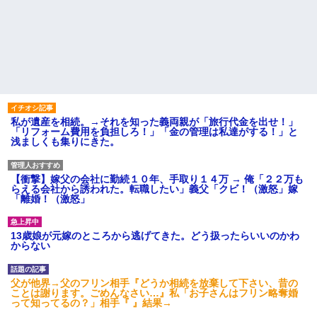
私が遺産を相続。→それを知った義両親が「旅行代金を出せ！」
「リフォーム費用を負担しろ！」「金の管理は私達がする！」と
浅ましくも集りにきた。
【衝撃】嫁父の会社に勤続１０年、手取り１４万 → 俺「２２万も
らえる会社から誘われた。転職したい」義父「クビ！（激怒」嫁
「離婚！（激怒」
13歳娘が元嫁のところから逃げてきた。どう扱ったらいいのかわ
からない
父が他界→父のフリン相手『どうか相続を放棄して下さい、昔の
ことは謝ります。ごめんなさい…』私「お子さんはフリン略奪婚
って知ってるの？」相手『 』結果→