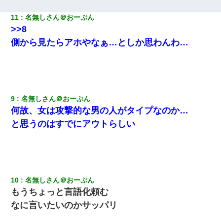
妊娠中に「おいこのブタ女！てめー席譲れ！」と絡まれ腹を殴る
11
名無しさん＠おーぷん
真似された。泣きながら夫に話すと一年後に…
>>8
側から見たらアホやなぁ…としか思わんわ…
同じマンションに住んでる女性が鍵をわかりやすいところに隠し
ている事に気づいた俺「忍びこんでみよう！」→ 結果
我が家のガレージに見知らぬ車。俺「もしもし、玄関にもシャッ
ターリモコンあるだろ？DOWNのボタン押してｗ」→ 待つこと１
時間弱・・・
9
名無しさん＠おーぷん
何故、女は攻撃的な男の人がタイプなのか…
【衝撃】ある工場に配属すると、女の人がみんな退職してしま
と思うのはすでにアウトらしい
う。会社「仕事がハードだし田舎で娯楽も少ないからキツイの
か…」→ 実際は違った
嫁に不倫されたから嫁と不倫相手に1000万の慰謝料請求した
10
名無しさん＠おーぷん
新卒の女性社員に1年半ストーカーされていた。俺「マジで怖い」
上司「話をしてみる」→女性社員「実は10数年前に…」
もうちょっと言語化頼む
なに言いたいのかサッパリ
ミスした新人(
)に冗談で「行為させてくれたら許してあげる」