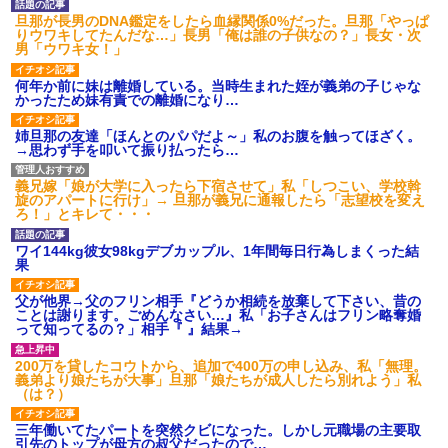
旦那が長男のDNA鑑定をしたら血縁関係0%だった。旦那「やっぱ
りウワキしてたんだな…」長男「俺は誰の子供なの？」長女・次
男「ウワキ女！」
何年か前に妹は離婚している。当時生まれた姪が義弟の子じゃな
かったため妹有責での離婚になり…
姉旦那の友達「ほんとのパパだよ～」私のお腹を触ってほざく。
→思わず手を叩いて振り払ったら…
義兄嫁「娘が大学に入ったら下宿させて」私「しつこい、学校斡
旋のアパートに行け」→ 旦那が義兄に通報したら「志望校を変え
ろ！」とキレて・・・
ワイ144kg彼女98kgデブカップル、1年間毎日行為しまくった結
果
父が他界→父のフリン相手『どうか相続を放棄して下さい、昔の
ことは謝ります。ごめんなさい…』私「お子さんはフリン略奪婚
って知ってるの？」相手『 』結果→
200万を貸したコウトから、追加で400万の申し込み、私「無理。
義弟より娘たちが大事」旦那「娘たちが成人したら別れよう」私
（は？）
三年働いてたパートを突然クビになった。しかし元職場の主要取
引先のトップが母方の叔父だったので…