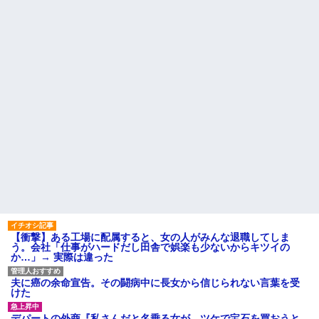
はセクシー過ぎてワイらにブッ
休んだ翌日、先輩パートに申
刺さりまくりw w w w w w w w
し送りあるかと確認したらいき
w
なりキレられた。このパートの
性格悪くないか？
【悲報】 「ゴールド免許で
す」←運が良かっただけかペー
【速報】専門家「イオンモー
パードライバーという事実ｗｗ
ル熊本の爆心地に”こんなも
ｗ
の”があったんだけど…」
ハードオフに売っていた4万
24歳の嫁に性的な魅力を感じ
4000円のフィギュアがヤバすぎ
なくなったので離婚したい件
るｗｗｗｗｗｗ「こんな高い
主な税金の成り立ちを調べて
の？ｗｗ」「逆に超安い」
みたよ
私「ちょっと、人の家の金庫
触らないでよ！」キチママ『そ
こに金庫があったから、開けて
みようとしただけ☆』義兄「泥
は出てけ！二度と来るな！」結
果・・・
私「初めて飲む味だけどなん
のお茶？」彼「ちっ！」私「」
【GIF】JSのカンチョーワロ
タ
【衝撃】ある工場に配属すると、女の人がみんな退職してしま
後続車にクラクションを鳴ら
う。会社「仕事がハードだし田舎で娯楽も少ないからキツイの
され彼氏が逆切れ。「何クラク
か…」→ 実際は違った
ション鳴らしてんだ！降りてこ
いよ！」と怒鳴りだし...
夫に癌の余命宣告。その闘病中に長女から信じられない言葉を受
【衝撃】報酬100万円超の治験
けた
募集がこちらｗｗｗｗｗ(※画像
あり)
デパートの外商『私さんだと名乗る女が、ツケで宝石を買おうと