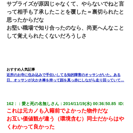
サプライズが原因じゃなくて、やらないでねと言
嫁「本当に身に覚えがない」「なにかの間違いだ！取り違え
だ！」→ 嫁「あっ」
って相手も了承したことを覆した＝裏切られたと
思ったからだな
【GJ!】会社から帰宅中、広い駐車場にエンジンかけっ放しの車を
お堅い職場で知り合ったのなら、尚更へんなこと
発見。しかも「ヒィ～」みたいな声も聞こえてきたので気になっ
て近寄ったら女の子がおっさんの下敷きになってた
して覚えられたくないだろうしさ
旦那の元嫁「離婚したとはいえ、私が本来の妻。許可なく結婚す
るなんてどういう神経してるの？離婚届を記入して持って来い」
→笑いが止まらなくなり・・・
書店「息子さんが万引きしました」私「はっ？(息子目の前にいる
近所のお寺に住み込みで手伝いしてる知的障害のオッサンがいた。ある
し…)うちの子ではないので迎えに行きません」→息子を名乗って
た人物の正体が判明するも・・・
日、オッサンが火かき棒を持って顔を真っ赤にしながら走り回っていて…
嫁が弁護士を連れてきて「悪いと思うなら慰謝料を払って離婚し
ろ」→ 俺「完全に恐喝になってますね」「お前、これが詐欺だっ
て知ってる？」
162
：
愛と死の名無しさん
：
2014/11/19(水) 00:36:50.85 
 ID:
これは元カノも入籍前でよかった物件だな
お互い価値観が違う（環境含む）同士だからはや
【クズ】昔、兄がお見合いして「ブスすぎｗｗｗ」と断った女性
が、兄の同級生と結婚。それを知った兄は荒れ狂い、｢嫁さん、俺
くわかって良かった
のお古ですが気分はどう？」とメールを送った→