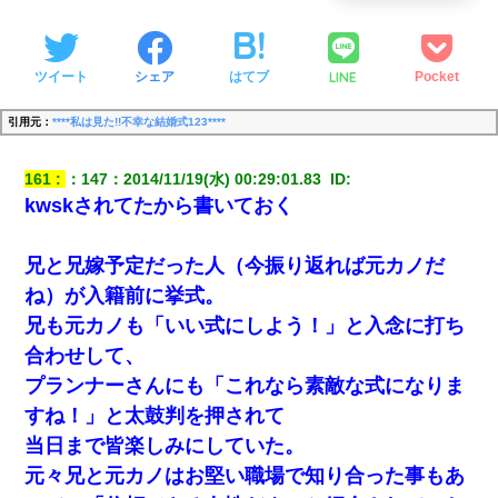
LINE
ツイート
シェア
はてブ
Pocket
引用元：
****私は見た!!不幸な結婚式123****
161
：
147
：
2014/11/19(水) 00:29:01.83 
 ID:
kwskされてたから書いておく
兄と兄嫁予定だった人（今振り返れば元カノだ
ね）が入籍前に挙式。
兄も元カノも「いい式にしよう！」と入念に打ち
合わせして、
プランナーさんにも「これなら素敵な式になりま
すね！」と太鼓判を押されて
当日まで皆楽しみにしていた。
元々兄と元カノはお堅い職場で知り合った事もあ