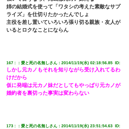
嫁に不倫されたから嫁と不倫相手に1000万の慰謝料請求した
姉の結婚式を使って「ワタシの考えた素敵なサプ
ライズ」を仕切りたかったんでしょ
【考察】兄嫁急死の1年後、兄が引越すというので手伝いに行った
主役を差し置いていろいろ張り切る親族・友人が
ら下着が入った引き出しの奥にとんでもないモノを見つけた
いるとロクなことにならん
小学生の息子が急に様子がおかしくなった。私「理由を聞いても
『わかんない！』って怒鳴り付けてくるし、困っってる」旦那
「話してみるよ」→ 後日・・・
167
：
愛と死の名無しさん
：
2014/11/19(水) 02:18:56.85 
 ID:
子供の頃、母の弟にイタズラされてて中学に入ってから関係を持
ってしまった。拒絶したら「全部バラしてやる」と脅迫されたの
しかし元カノもそれを知りながら受け入れてるわ
で両親に全部話した。
けだから
仮に発端は元カノ妹だとしてもやっぱり元カノが
妻「ずっと好きだった人と一緒になりたいから、わかれてくださ
い」→離婚後、娘と実家で生活してると…
婚約者を裏切った事実は変わらない
彼にプロポーズされたんだけど、実は資産家だと知って婚約破棄
した。B子「A男くんと別れたって本当？私が付き合ってもい
い？」
173
：
愛と死の名無しさん
：
2014/11/19(水) 23:51:54.63 
 ID:
ＤＮＡ検査『血縁関係０％』旦那「やっぱり托卵だったんだ…」