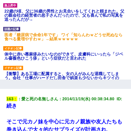
22歳の頃、父に36歳の男性とお見合いをしてくれと頼まれた。父
の親会社の経営者の息子さんだったので、父も喜んで私の写真を
送ったんだが→
医者「糖尿病で余命1年です」 ワイ「知らんわｗどうせ死ぬなら
食べる量増やすわｗ」→結果ｗｗｗｗｗ
体中に赤い蕁麻疹みたいなのができて、皮膚科にいったら「ジベ
ル薔薇色ひこう疹」という症状だと言われた
【衝撃】ある工場に配属すると、女の人がみんな退職してしま
う。会社「仕事がハードだし田舎で娯楽も少ないからキツイの
か…」→ 実際は違った
妹が嘘つきな元カレと寄りを戻してしまったという話をしていた
163
：
愛と死の名無しさん
：
2014/11/19(水) 00:38:34.80 
 ID:
ら、旦那の顔が曇って雰囲気が一転。そそくさと話を切り上げて
続き
いつもより早く寝付いてしまった…｜生活｜ワロタあんてな
義兄嫁が義実家で「コロナ陽性だったからこのまま療養させて下
そこで元カノ妹を中心に元カノ親族や友人たちも
さい」と言い出してド修羅場になった
巻き込んで大々的なサプライズが計画され、