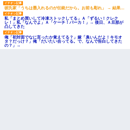
彼氏家「うちは墨入れるのが伝統だから。お前も彫れ」 → 結果…
私「まとめ買いして冷凍ストックしてる」Ａ「ずるい！クレク
レ！」私「なんでよ」Ａ「ケーチ！バーカ！」→ 後日、Ａ旦那が
凸してきた
俺「初対面でなに言ったか覚えてる？」嫁「臭いんだよ！キモオ
タ？だっけ？」俺「だいたい合ってる。で、なんで告白してきた
の？」→