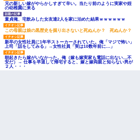
兄の新しい嫁がやらかしすぎて辛い。当たり前のように実家や姪
の幼稚園に来る
童貞俺、宅飲みした女友達2人を家に泊めた結果ｗｗｗｗｗｗ
この母親は娘の黒歴史を掘り出さないと死ぬんか？ 死ぬんか？
新卒の女性社員に1年半ストーカーされていた。俺「マジで怖い」
上司「話をしてみる」→女性社員「実は10数年前に…」
朝起きたら嫁がいなかった。俺（嫁も嫁実家も電話に出ない…不
安だ）→ 仕事を早退して帰宅すると、嫁と嫁両親と知らない男が
２人・・・