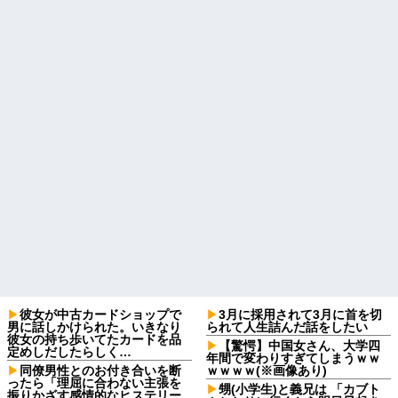
彼女が中古カードショップで
3月に採用されて3月に首を切
男に話しかけられた。いきなり
られて人生詰んだ話をしたい
彼女の持ち歩いてたカードを品
【驚愕】中国女さん、大学四
定めしだしたらしく…
年間で変わりすぎてしまうｗｗ
同僚男性とのお付き合いを断
ｗｗｗｗ(※画像あり)
ったら「理屈に合わない主張を
甥(小学生)と義兄は 「カブト
振りかざす感情的なヒステリー