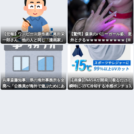
【悲報】ワンピース原作者・尾田栄
【驚愕】森泉のバニーガール姿、意
一郎さん、他の人と同じ「漫画家」
外とクるｗｗｗｗｗｗｗｗｗｗ (※
という肩書きに不満
画像あり)
兵庫斎藤知事、県の海外事務所を全
【画像】NASAが開発、着るだけで
廃へ「公務員が海外で遊ぶためにあ
瞬時に-15℃冷却する冷感ポンチョ3,
るだけ」 [963243619]
980円！