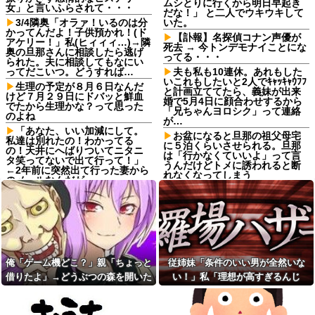
ムシとりに行くから明日早起き
女」と言いふらされて・・・
だな！」 と二人でウキウキして
3/4隣奥「オラァ！いるのは分
いた。
かってんだよ！子供預かれ！(ド
【訃報】名探偵コナン声優が
アケリー！」私(ヒィィィ…)→隣
死去 → 今トンデモナイことにな
奥の旦那さんに相談したら逃げ
ってる・・・
られた。夫に相談してもなにい
ってだこいつ。どうすれば…
夫も私も10連休。あれもした
いこれもしたいと2人でｷｬｯｷｬｳﾌﾌ
生理の予定が８月６日なんだ
と計画立ててたら、義妹が出来
けど７月２９日にドバッと鮮血
婚で5月4日に顔合わせするから
でたから生理かな？って思った
「兄ちゃんヨロシク」って連絡
のよね
が…
「あなた、いい加減にして。
お盆になると旦那の祖父母宅
私達は別れたの！わかってる
に５泊くらいさせられる。旦那
の！天井にへばりついてニタニ
は「行かなくていいよ」って言
タ笑ってないで出て行って！」
うんだけどトメに誘われると断
←2年前に突然出て行った妻から
れなくなってしまう
のメールなんだが…
ねりけしで作った正露丸を飲
【悲報】 ワイ「ラーメン一袋
ませたら｢すっげー効いた。サン
だけじゃ足らんわ！二袋作った
キューな｣と笑顔で返された
ろ！」→結果ｗｗｗ
【熱波】ドイツ、暑すぎて１
友人の親が営む店で車を購入
ヶ月で９６００人死亡
しただけなのに、友人から「裏
切った」と責められるようにな
【熱波】ドイツ、暑すぎて１
った理由が理解できず…
ヶ月で９６００人死亡
俺「ゲーム機どこ？」親「ちょっと
従姉妹「条件のいい男が全然いな
サッカークラブに通ってるＡ
【画像】ディズニーのおいな
借りたよ」→どうぶつの森を開いた
い！」私「理想が高すぎるんじ
くんが急に海外へ引っ越すこと
り巻（600円）、流石にアレすぎ
瞬間、村が大変なことになってい
ゃ…？」→婚活の愚痴を聞き続けた
に。一番仲良くしてた息子がシ
て賛否両論の大炎上をしてしま
ョックを受けて...
うw w w w w w w他
て…
結果…