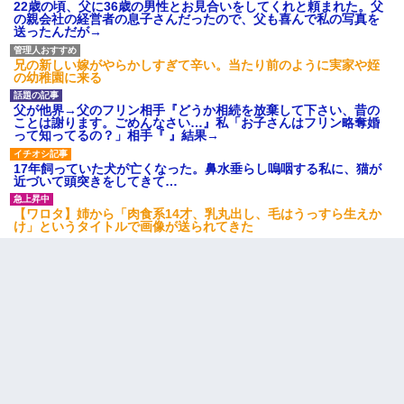
てもらえて良かったな！』→
22歳の頃、父に36歳の男性とお見合いをしてくれと頼まれた。父
の親会社の経営者の息子さんだったので、父も喜んで私の写真を
送ったんだが→
居酒屋にて。兄の紹介者「お酒飲みなって」私「未成年なので無
理です！」酷すぎるワードの連発で、耐えきれず店員に5千円を渡
兄の新しい嫁がやらかしすぎて辛い。当たり前のように実家や姪
し「お勘定です。逃がして下さい」その後、録音内容を父に聞か
の幼稚園に来る
せたら...
父が他界→父のフリン相手『どうか相続を放棄して下さい、昔の
ことは謝ります。ごめんなさい…』私「お子さんはフリン略奪婚
宅飲みで女友達の乳を見てしまった・・・
って知ってるの？」相手『 』結果→
17年飼っていた犬が亡くなった。鼻水垂らし嗚咽する私に、猫が
近づいて頭突きをしてきて…
【ワロタ】姉から「肉食系14才、乳丸出し、毛はうっすら生えか
け」というタイトルで画像が送られてきた