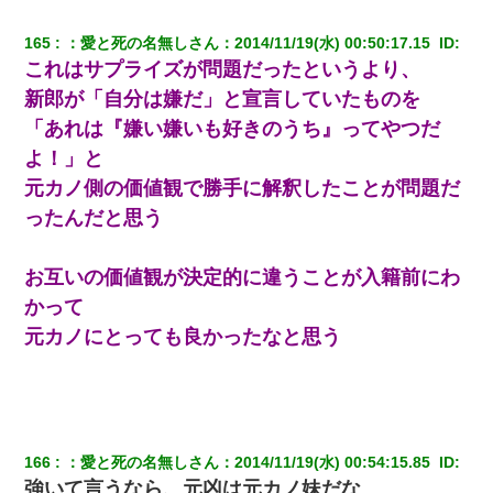
私が遺産を相続。→それを知った義両親が「旅行代金を出せ！」
165
：
愛と死の名無しさん
：
2014/11/19(水) 00:50:17.15 
 ID:
「リフォーム費用を負担しろ！」「金の管理は私達がする！」と
浅ましくも集りにきた。
これはサプライズが問題だったというより、
新郎が「自分は嫌だ」と宣言していたものを
友人「酒の勢いで女先輩をホテルに連れ込んだｗｗｗｗｗ」俺
「あれは『嫌い嫌いも好きのうち』ってやつだ
「…」
よ！」と
元カノ側の価値観で勝手に解釈したことが問題だ
近所のお寺に住み込みで手伝いしてる知的障害のオッサンがい
た。ある日、オッサンが火かき棒を持って顔を真っ赤にしながら
ったんだと思う
走り回っていて…
お互いの価値観が決定的に違うことが入籍前にわ
同じマンションに住んでる女性が鍵をわかりやすいところに隠し
ている事に気づいた俺「忍びこんでみよう！」→ 結果
かって
元カノにとっても良かったなと思う
私は家が貧しくて、手に職をつけようと看護師になった。だけど
卒業を控えた年の1月末、車にひかれて看護師になれなくなった。
元旦那から復縁要請。息子「最新型のiPhoneも買えない貧乏は嫌
だ、再婚して」私「なら父親と暮らせ」息子「やった＾＾」私
（もう手遅れだったんだな…）
166
：
愛と死の名無しさん
：
2014/11/19(水) 00:54:15.85 
 ID:
強いて言うなら、元凶は元カノ妹だな