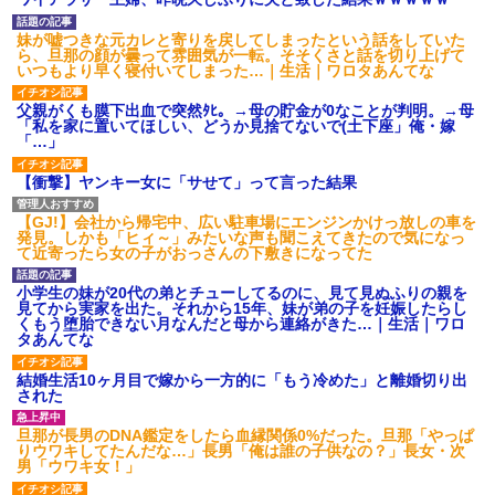
【ネット騒然】惨殺されたタ
ワマン頂き女子のこの動画、す
妹が嘘つきな元カレと寄りを戻してしまったという話をしていた
げえええええｗｗｗｗｗｗｗｗ
ら、旦那の顔が曇って雰囲気が一転。そそくさと話を切り上げて
ｗｗｗ
いつもより早く寝付いてしまった…｜生活｜ワロタあんてな
【愕然】白のクラウン俺氏、
高速道路左車線を制限速度で走
父親がくも膜下出血で突然ﾀﾋ。→母の貯金が0なことが判明。→母
った結果wwwwwwwwwwww
「私を家に置いてほしい、どうか見捨てないで(土下座」俺・嫁
「…」
百年の恋12-899 食べた量を
張り合ってくる
【衝撃】ヤンキー女に「サせて」って言った結果
【悲報】佐藤輝明・・・２軍
でも盛大にやらかす←あまり悲
しませないでくれ
【GJ!】会社から帰宅中、広い駐車場にエンジンかけっ放しの車を
発見。しかも「ヒィ～」みたいな声も聞こえてきたので気になっ
て近寄ったら女の子がおっさんの下敷きになってた
小学生の妹が20代の弟とチューしてるのに、見て見ぬふりの親を
見てから実家を出た。それから15年、妹が弟の子を妊娠したらし
くもう堕胎できない月なんだと母から連絡がきた…｜生活｜ワロ
タあんてな
結婚生活10ヶ月目で嫁から一方的に「もう冷めた」と離婚切り出
された
旦那が長男のDNA鑑定をしたら血縁関係0%だった。旦那「やっぱ
りウワキしてたんだな…」長男「俺は誰の子供なの？」長女・次
男「ウワキ女！」