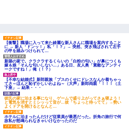
彼氏の家に泊まる事になり、ゲームで盛り上がってさぁ寝よう！
と電気を消すとミシッって音が…彼「ちょっと待ってて」→勢い
よくドアを開けるとなんと…
我が家のガレージに見知らぬ車。俺「もしもし、玄関にもシャッ
ターリモコンあるだろ？DOWNのボタン押してｗ」→ 待つこと１
時間弱・・・
【衝撃】職場に入って来た綺麗な新人さんに職場を案内すること
に → 新人「ドンッ！」私「！？」→ 突然、突き飛ばされて左手
の甲を踏みつけられて…
200万を貸したコウトから、追加で400万の申し込み、私「無理。
義弟より娘たちが大事」旦那「娘たちが成人したら別れよう」私
新築の家で。クラクラするくらいの「白粉の匂い」が鼻につくも
（は？）
嫁＆娘「そんな匂いしない…」ある日、友人奥「素敵なアンティ
ークですね！」俺（！？）
上司「何なの、この書類！！」私「あの‥」上司「今は私が話し
【不幸な結婚式】新郎親族「ブスのくせにドレスなんか着ちゃっ
てるの！」私「ですから」上司「黙って聞きなさい！」私「それ
てさ～ほんと恥ずかしいわよね～（大声」新郎両親「！！！（土
は」上司「言い訳しない！」→結果ｗｗｗｗｗ
下座」→ 結果・・・
彼氏の家に泊まる事になり、ゲームで盛り上がってさぁ寝よう！
と電気を消すとミシッって音が…彼「ちょっと待ってて」→勢い
「お前の父ちゃんは自宅警備員」とかからかわれたけど、実はと
よくドアを開けるとなんと…
んでもない仕事に就いていた
ホテルに泊まったんだけど従業員が最悪だった。折角の旅行で何
故私が怒鳴られなきゃいけなかったのだ
【報告者がキチ】嫁「妊娠した」俺『それじゃあ皆に祝ってもら
おう』友人達を家に連れ帰ってホームパーティー→俺『皆に祝え