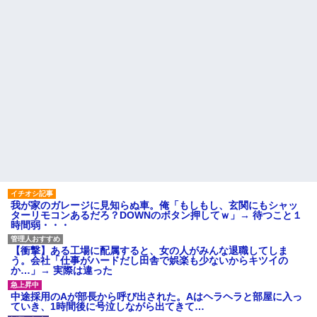
我が家のガレージに見知らぬ車。俺「もしもし、玄関にもシャッ
ターリモコンあるだろ？DOWNのボタン押してｗ」→ 待つこと１
時間弱・・・
【衝撃】ある工場に配属すると、女の人がみんな退職してしま
う。会社「仕事がハードだし田舎で娯楽も少ないからキツイの
か…」→ 実際は違った
中途採用のAが部長から呼び出された。Aはヘラヘラと部屋に入っ
ていき、1時間後に号泣しながら出てきて…