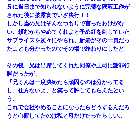
兄に当日まで知られないように完璧な隠蔽工作が
ナンパにほいほい付いていった私、地獄に落ちる
された後に披露宴でいざ決行！！
しかし当の兄はそんなつもりで言ったわけがな
新卒の女性社員に1年半ストーカーされていた。俺「マジで怖い」
上司「話をしてみる」→女性社員「実は10数年前に…」
い。頼むからやめてくれよと予め釘を刺していた
サプライズを次々にやられ、新婦がその一員だっ
とっさに女児を捕まえたら変質者扱いされた。母親「あっち行っ
たことも分かったのでその場で終わりにしたと。
てよ！気持ち悪い！（ｼｯｼｯ」→ 後日、俺を見つけた母親がすっ飛
んできて・・・
その後、兄は出席してくれた同僚や上司に謝罪行
｢昨日はお兄ちゃんと一緒にお風呂に入っちゃった～｣とか毎日兄
脚だったが、
の話をしていたA子が事故で亡くなった。→Ａ子のお母さんの話に
驚愕…
「兄くんは一度決めたら頑固なのは分かってる
し、仕方ないよ」と笑って許してもらえたとい
私「まとめ買いして冷凍ストックしてる」Ａ「ずるい！クレク
う。
レ！」私「なんでよ」Ａ「ケーチ！バーカ！」→ 後日、Ａ旦那が
凸してきた
これで会社やめることになったらどうするんだろ
うと心配してたのは私と母だけだったらしい…
嘘をついてフリン旅行へ出かけた嫁→翌日、嫁「ただいま～」旦
那「娘がシんだよ。何度も連絡したのに…」嫁「えっ」→なん
と・・・