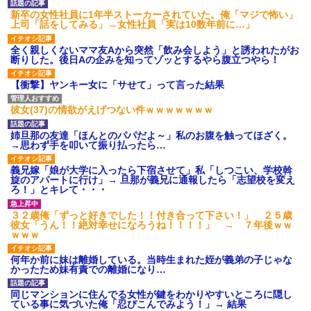
新卒の女性社員に1年半ストーカーされていた。俺「マジで怖い」
上司「話をしてみる」→女性社員「実は10数年前に…」
全く親しくないママ友Aから突然「飲み会しよう」と誘われたがお
断りした。後日Aの企みを知ってゾッとするやら腹立つやら！
【衝撃】ヤンキー女に「サせて」って言った結果
彼女(37)の情欲がえげつない件ｗｗｗｗｗｗｗ
姉旦那の友達「ほんとのパパだよ～」私のお腹を触ってほざく。
→思わず手を叩いて振り払ったら…
義兄嫁「娘が大学に入ったら下宿させて」私「しつこい、学校斡
旋のアパートに行け」→ 旦那が義兄に通報したら「志望校を変え
ろ！」とキレて・・・
３２歳俺「ずっと好きでした！！付き合って下さい！」 ２５歳
彼女「うん！！絶対幸せになろうね！！！！」 → ７年後ｗｗ
ｗｗｗ
何年か前に妹は離婚している。当時生まれた姪が義弟の子じゃな
かったため妹有責での離婚になり…
同じマンションに住んでる女性が鍵をわかりやすいところに隠し
ている事に気づいた俺「忍びこんでみよう！」→ 結果