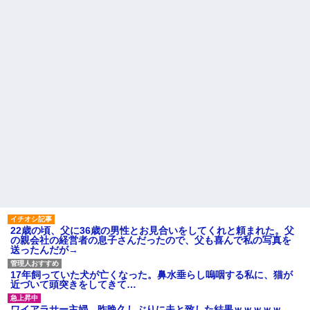
因を探るとまさかの事実が…
AIさん、ドラクエ6を理想的に
アニメ化してしまう
転校生と仲良くなってその子
の家に遊びに行ったら私が小さ
間男が嫁と一緒に「お願いし
い頃に撮った写真があった
ます離婚してください。出来る
だけの償いはします。」とか言
【衝撃】50代女性、京大病院
ってきたからブチ切れて100発ぐ
で脳腫瘍手術→“腫瘍の無い部
らい殴る蹴るでフルボッコに...
位”を摘出 2度「腫瘍ではな
い」と出るも続行、脳幹損傷
ハードオフに売っていた4万
で“植物状態”に
4000円のフィギュアがヤバすぎ
るｗｗｗｗｗｗ「こんな高い
パートの面接で号泣しながら
の？ｗｗ」「逆に超安い」
「ここもダメだったらもう食べ
ていけないんです」って熱弁し
私「ちょっと、人の家の金庫
てた人がいた
触らないでよ！」キチママ『そ
こに金庫があったから、開けて
主な税金の成り立ちを調べて
みようとしただけ☆』義兄「泥
みたよ
は出てけ！二度と来るな！」結
果・・・
私「初めて飲む味だけどなん
のお茶？」彼「ちっ！」私「」
【GIF】JSのカンチョーワロ
22歳の頃、父に36歳の男性とお見合いをしてくれと頼まれた。父
タ
の親会社の経営者の息子さんだったので、父も喜んで私の写真を
後続車にクラクションを鳴ら
送ったんだが→
され彼氏が逆切れ。「何クラク
ション鳴らしてんだ！降りてこ
いよ！」と怒鳴りだし...
17年飼っていた犬が亡くなった。鼻水垂らし嗚咽する私に、猫が
近づいて頭突きをしてきて…
【衝撃】報酬100万円超の治験
募集がこちらｗｗｗｗｗ(※画像
あり)
ワイアラサー主婦、昨晩久しぶりに夫と致した結果ｗｗｗｗｗ