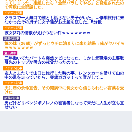
ってしまった。拒絶したら「全部バラしてやる」と脅迫されたの
で両親に全部話した。
クラスで一人無口で誰とも話さない男子がいた。→修学旅行に来
なかったその男子に女子達がお土産を渡した。5分後…
彼女(37)の情欲がえげつない件ｗｗｗｗｗｗｗ
嫁の妹（26歳）がずっとウチに泊まりに来た結果→俺がヤバイｗ
ｗｗｗｗｗｗｗ
三年働いてたパートを突然クビになった。しかし元職場の主要取
引先のトップが母方の叔父だったので…
友人とふたりで山口に旅行した時の事。レンタカーを借りて山の
中の道を走っていたら、突然ガガッ！って音がして…
夫に癌の余命宣告。その闘病中に長女から信じられない言葉を受
けた
男だけどリベンジポノレノの被害者になって未だに人生が立ち直
せない