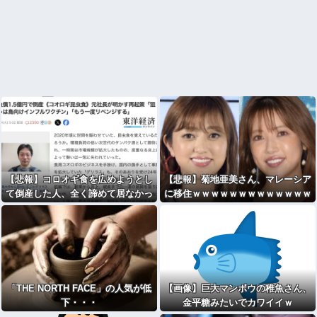
【悲報】コロオギ食を広めようとし
【悲報】菊地亜美さん、マレーシア
て倒産した人、全く諦めて居なかっ
に移住ｗｗｗｗｗｗｗｗｗｗｗｗｗ
た
ｗｗｗｗｗｗｗｗｗｗｗｗ
「THE NORTH FACE」の人気が低
【画像】巨大マンボウの稚魚さん、
下・・・
金平糖みたいでカワイイｗ