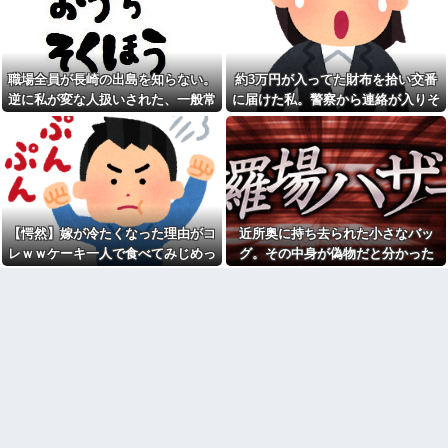
コトメ「遺産を返しなさ
元職場の要注意オバサン、引
い！」私「遺言どおりです
っ越し先でご近所になり粘着開
が？」→夫の遺産を巡る話し合
始！！「どこまで送って！」か
いが思わぬ展開になって…
ら始まり半年も経つと「お金貸
してくれない？」断ると翌日、
俺(52)、女(28)との不倫が嫁に
玄関前にゴミが置かれる
職場全員が長崎の出島を知らない。
約3万円が入ってた財布を拾い交番
発覚。離婚に応じたはずの嫁か
らエグすぎる攻撃が恐ろしすぎ
元職場の要注意オバサン、引
逆に私が変な人扱いされた、一般常
に届けた私。警察から連絡が入りそ
る
っ越し先でご近所になり粘着開
識だと思ってたのに
の金が私のものになった結果...
始！！「どこまで送って！」か
息子に『葵』と名付けたら、
ら始まり半年も経つと「お金貸
初対面では必ず女の子だと思わ
してくれない？」断ると翌日、
れる。同じ名前でも避けられな
玄関前にゴミが置かれる
かった勘違いとは…
お盆になると旦那の祖父母宅
俺「ゲーム機どこ？」親「ち
に５泊くらいさせられる。旦那
ょっと借りたよ」→どうぶつの
は「行かなくていいよ」って言
森を開いた瞬間、村が大変なこ
うんだけどトメに誘われると断
【愕然】嫁が冷たくなった理由がコ
近所奥に持ち去られた小さなバッ
とになっていて…
れなくなってしまう
レｗｗケーキ一人で食べてみじめっ
グ。その中身が偽物だと分かった
【画像】俺たちの姫、佳子さ
嫁「最近さ、家事に気持ちが
まのお気に入りのドレスがこち
て言われてた・・・
時、どんな顔をするのか楽しみで…
こもってないよね」俺「ちゃん
らです←コレは可愛過ぎるw w
とやってるだろ」→分担してい
w w w w w w
たはずの家事を巡って夫婦で揉
【速報】ルフィの幹部、懲役
めることに…
20年に決定する←コレは妥当
【驚愕】サークルで付き合っ
か？？？？？？？
た男が既婚者だった！しかも妻
シャウエッセン公式、またこ
から直接電話が来たんだがｗｗ
ういうのでいい丼をポスト
ｗｗ
【画像】令和最新版の宇垣美
引越して一週間経った頃、隣
里さん←こう言うのでいいんだ
の奥さんから「掃除機の音がう
よが目一杯詰まってると話題にw
るさい」と苦情があった。静か
w w w w w w w w
に暮らしていたはずなのに、原