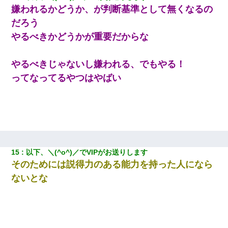
嫌われるかどうか、が判断基準として無くなるの
だろう
婚活パーティーでよく会う美女がいた。こんな完璧な容姿を持っ
てしても結婚て難しいんだなぁ…と思ってた
やるべきかどうかが重要だからな
義兄嫁「娘が大学に入ったら下宿させて」私「しつこい、学校斡
やるべきじゃないし嫌われる、でもやる！
旋のアパートに行け」→ 旦那が義兄に通報したら「志望校を変え
ろ！」とキレて・・・
ってなってるやつはやばい
ホテルに泊まったんだけど従業員が最悪だった。折角の旅行で何
故私が怒鳴られなきゃいけなかったのだ
童貞俺、宅飲みした女友達2人を家に泊めた結果ｗｗｗｗｗｗ
15
以下、＼(^o^)／でVIPがお送りします
彼女にプロポーズしてOK貰った俺、告げられた結婚条件にブチ切
そのためには説得力のある能力を持った人になら
れて無事婚約破棄・・・
ないとな
朝起きたら嫁がいなかった。俺（嫁も嫁実家も電話に出ない…不
安だ）→ 仕事を早退して帰宅すると、嫁と嫁両親と知らない男が
２人・・・