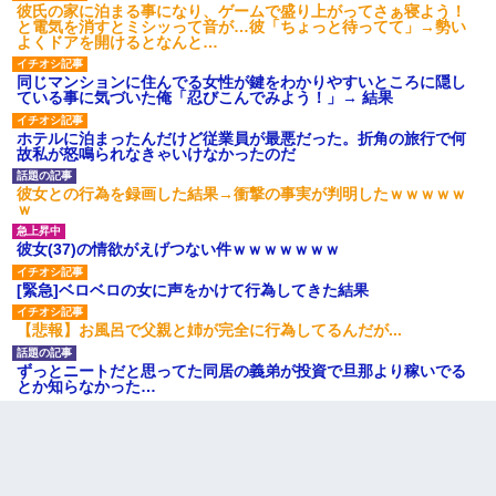
彼氏の家に泊まる事になり、ゲームで盛り上がってさぁ寝よう！
と電気を消すとミシッって音が…彼「ちょっと待ってて」→勢い
よくドアを開けるとなんと…
同じマンションに住んでる女性が鍵をわかりやすいところに隠し
ている事に気づいた俺「忍びこんでみよう！」→ 結果
ホテルに泊まったんだけど従業員が最悪だった。折角の旅行で何
故私が怒鳴られなきゃいけなかったのだ
彼女との行為を録画した結果→衝撃の事実が判明したｗｗｗｗｗ
ｗ
彼女(37)の情欲がえげつない件ｗｗｗｗｗｗｗ
[緊急]ベロベロの女に声をかけて行為してきた結果
【悲報】お風呂で父親と姉が完全に行為してるんだが...
ずっとニートだと思ってた同居の義弟が投資で旦那より稼いでる
とか知らなかった…