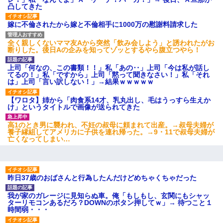
凸してきた
嫁に不倫されたから嫁と不倫相手に1000万の慰謝料請求した
全く親しくないママ友Aから突然「飲み会しよう」と誘われたがお
断りした。後日Aの企みを知ってゾッとするやら腹立つやら！
上司「何なの、この書類！！」私「あの‥」上司「今は私が話し
てるの！」私「ですから」上司「黙って聞きなさい！」私「それ
は」上司「言い訳しない！」→結果ｗｗｗｗｗ
【ワロタ】姉から「肉食系14才、乳丸出し、毛はうっすら生えか
け」というタイトルで画像が送られてきた
高1のとき男に襲われ、不妊の叔母に頼まれて出産。→叔母夫婦が
養子縁組してアメリカに子供を連れ帰った。→9・11で叔母夫婦が
亡くなってしまい…
昨日37歳のおばさんと行為したんだけどめちゃくちゃだった
我が家のガレージに見知らぬ車。俺「もしもし、玄関にもシャッ
ターリモコンあるだろ？DOWNのボタン押してｗ」→ 待つこと１
時間弱・・・