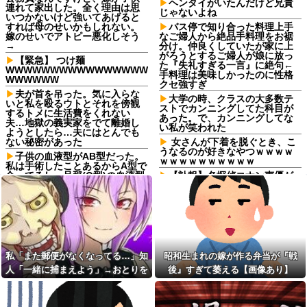
ヘンタイがいたんだけど兄貴
連れて家出した。全く理由は思
じゃないよね
いつかないけど強いてあげると
すれば母のせいかもしれない。
バス停で知り合った料理上手
嫁のせいでアトピー悪化しそう
なご婦人から絶品手料理をお裾
→
分け。仲良くしていたが家に上
がろうとするご婦人が娘に放っ
【緊急】 つけ麺
た『失礼すぎる一言』に絶句←
WWWWWWWWWWWWWWWW
手料理は美味しかったのに性格
WWWWWW
クセ強すぎ
夫が首を吊った。気に入らな
大学の時、クラスの大多数テ
いと私を殴るウトとそれを傍観
ストでカンニングしてた科目が
するトメに生活費をくれない
あった。で、カンニングしてな
夫…地獄の義実家をでて離婚し
い私が笑われた
ようとしたら…夫にはとんでも
ない秘密があった
女さんが下着を脱ぐとき、こ
うなるのが好きなやつｗｗｗｗ
子供の血液型がAB型だった。
ｗｗｗｗｗｗｗｗｗｗ
私は手術したことあるからA型で
合ってるし…旦那(O型)の血液型
【訃報】名探偵コナン声優が
を調べてみよう」→ 結果・・・
死去 → 今トンデモナイことにな
ってる・・・
私「また郵便がなくなって
る…」知人「一緒に捕まえよ
「生まれてない子は覚えてな
う」→おとりを仕掛けたら泥奥
いw」妻に堕胎させたことを忘れ
がまんまと引っかかり…
開き直るクソ叔父→その場にい
た流産直後の嫁や子供など『10
ミスドで隣の席の女性二人の
人』が泣き叫ぶ地獄絵図へ
会話が聞こえてきた。その内容
私「また郵便がなくなってる…」知
昭和生まれの嫁が作る弁当が『戦
が、旦那と離婚したくてでっち
スーパーで小エビの天ぷら
人「一緒に捕まえよう」→おとりを
後』すぎて萎える【画像あり】
上げのDV証拠を...
（１２尾入り４８０円）を買っ
た。レジ係の人「５７６０円で
仕掛けたら泥奥がまんまと引っかか
嫁からもらったクリスマスプ
す」私「えっ！？間違いじゃな
レゼントが育毛剤だった。フサ
り…
いですか？」レジ「いや、４８
フサでピチピチの30歳だけど育