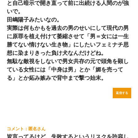
と自己暗示で開き直って前に出続ける人間のが強
いで。
田嶋陽子みたいなの。
実際は何もかもを過去の男のせいにして現代の男
に原罪を植え付けて萎縮させて「男＝女には一生
勝てない情けない生き物」にしたいフェミナチ思
想に染まりきった負け犬なんだけどね。
無駄な敵視をしないで男女共存の元で頭角を顕し
ている女性には「中身は男」とか「媚を売って
る」とか妬み嫉みで背中まで撃つ始末。
返信する
匿名
皆言ってるけど、失敗するというリスクを許容し