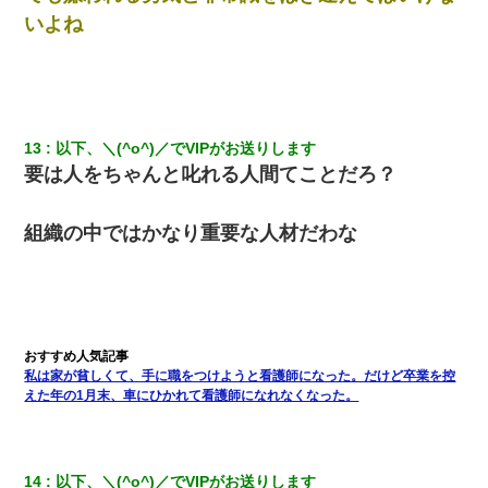
いよね
高1のとき男に襲われ、不妊の叔母に頼まれて出産。→叔母夫婦が
養子縁組してアメリカに子供を連れ帰った。→9・11で叔母夫婦が
亡くなってしまい…
昨日37歳のおばさんと行為したんだけどめちゃくちゃだった
13
以下、＼(^o^)／でVIPがお送りします
要は人をちゃんと叱れる人間てことだろ？
【クズ】昔、兄がお見合いして「ブスすぎｗｗｗ」と断った女性
が、兄の同級生と結婚。それを知った兄は荒れ狂い、｢嫁さん、俺
のお古ですが気分はどう？」とメールを送った→
組織の中ではかなり重要な人材だわな
この母親は娘の黒歴史を掘り出さないと死ぬんか？ 死ぬんか？
妻と同居し始めたときから、よく妻が「どこかで音漏れしてな
い？音楽聞こえる」と言っていて…
私は家が貧しくて、手に職をつけようと看護師になった。だけど卒業を控
えた年の1月末、車にひかれて看護師になれなくなった。
【衝撃】ヤンキー女に「サせて」って言った結果
放置子が病院送りになったらしい → 俺（二度と帰ってくるなよ…
嫁を半身不随にしやがった恨みは、正直こんなもんじゃ晴れな
14
以下、＼(^o^)／でVIPがお送りします
い）