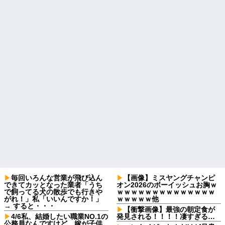
毎回いろんな営業が飛び込ん
【画像】ミスヤングチャンピ
できてカッとなった業者「うち
オン2026のボーイッシュお胸ｗ
で飼ってる犬の散歩でも行きや
ｗｗｗｗｗｗｗｗｗｗｗｗｗｗ
がれ！」私「いいんですか！」
ｗｗｗｗｗ他
→ すると・・・
【衝撃画像】最強の朝定食が
4/6私、結婚したい職業NO.1の
発見される！！！！凄すぎる…
公務員なんですけど、嫁が子供