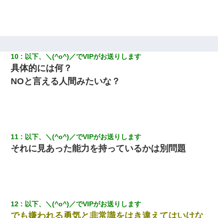
同じマンションに住んでる女性が鍵をわかりやすいところに隠し
ている事に気づいた俺「忍びこんでみよう！」→ 結果
嫁が弁護士を連れてきて「悪いと思うなら慰謝料を払って離婚し
ろ」→ 俺「完全に恐喝になってますね」「お前、これが詐欺だっ
10
以下、＼(^o^)／でVIPがお送りします
て知ってる？」
具体的には何？
NOと言える人間みたいな？
体中に赤い蕁麻疹みたいなのができて、皮膚科にいったら「ジベ
ル薔薇色ひこう疹」という症状だと言われた
妹が嘘つきな元カレと寄りを戻してしまったという話をしていた
ら、旦那の顔が曇って雰囲気が一転。そそくさと話を切り上げて
いつもより早く寝付いてしまった…｜生活｜ワロタあんてな
11
以下、＼(^o^)／でVIPがお送りします
それに見あった能力を持っているかは別問題
200万を貸したコウトから、追加で400万の申し込み、私「無理。
義弟より娘たちが大事」旦那「娘たちが成人したら別れよう」私
（は？）
隣の部屋の住民の母親、オートロックを突破してマンションに入
り込んできたみたいで、ずっとドアの前で喚いてて滅茶苦茶うる
12
以下、＼(^o^)／でVIPがお送りします
さかった。
でも嫌われる勇気と非常識をはき違えてはいけな