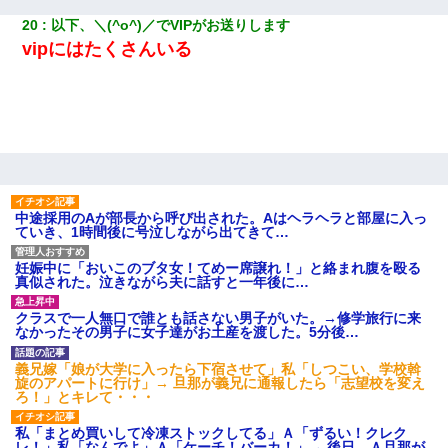
20
以下、＼(^o^)／でVIPがお送りします
vipにはたくさんいる
中途採用のAが部長から呼び出された。Aはヘラヘラと部屋に入っ
ていき、1時間後に号泣しながら出てきて…
妊娠中に「おいこのブタ女！てめー席譲れ！」と絡まれ腹を殴る
真似された。泣きながら夫に話すと一年後に…
クラスで一人無口で誰とも話さない男子がいた。→修学旅行に来
なかったその男子に女子達がお土産を渡した。5分後…
義兄嫁「娘が大学に入ったら下宿させて」私「しつこい、学校斡
旋のアパートに行け」→ 旦那が義兄に通報したら「志望校を変え
ろ！」とキレて・・・
私「まとめ買いして冷凍ストックしてる」Ａ「ずるい！クレク
レ！」私「なんでよ」Ａ「ケーチ！バーカ！」→ 後日、Ａ旦那が