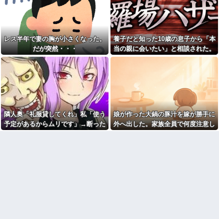
０円は１匹の値段なので」
毛剤だった
【悲報】女球審、高校球児に
寺田心、週6ジム通いで体重
キレられてしまう
62kg→82kgに 110kgのベンチ
プレス持ち上げる姿披露
【修羅場】間男に濡れ衣を着
せられたサレ夫の反撃がエグす
レス半年で妻の胸が小さくなった。
養子だと知った10歳の息子から「本
日産e-power、無給油で
ぎるｗｗｗｗ
1980km走行しギネス記録を達
だが突然・・・
当の親に会いたい」と相談された。
成！→山頂から下ってるだけで
スーパーのクイズに応募した
正直に答えたら夫婦関係が急変し
した…
のがきっかけでヤバい男に粘着
された→その後、夫に話したら
て…
【画像】森高千里(55) 「ミニ
「応募したお前が悪い」「スー
スカートはとてもムリよ若い子
パーからしたらお前がクレーマ
には負けるわ」←ワイらにはブ
ー！」→おかしいなと思った
ッ刺さりまくってしまうw w w
ら…
w w w
【悲惨】嫁の離婚の決意が固
女芸人の吉住さん（36）メイ
すぎて悲惨すぎる理由がこちら...
隣人奥「礼服貸してくれ」私「使う
娘が作った大鍋の豚汁を嫁が勝手に
クしたら普通に美人の部類だっ
たと判明ｗｗｗｗｗｗｗｗｗ
24歳年収550万ワイ、高級車も
予定があるからムリです」→断った
外へ出した。家族全員で何度注意し
豪邸も買えない人生が確定して
【悲報】フラッシュモブなの
途端、とんでもない暴言を吐かれ
ても、次の冬になるとまた…
いる事実に咽び泣く
に誰でも参加できると思って乱
て…
入した結果ｗｗｗｗｗｗｗｗｗ
【腹筋崩壊】見た瞬間吹いた
ｗ
画像を貼っていくスレｗｗｗｗ
スタッフ「新婦さんが倒れま
【修羅場】父の浮気相手がま
した！」新郎「嘘だろ…」→お
さかの男！？私が突き止めた結
色直し中に緊急搬送され、結婚
果ｗｗｗｗ
式は思わぬ展開に…
今日から業務報告書の「庶
マルチタスク苦手な夫。家事
務」っていう大項目が急に廃止
は最低全部やるって合意してる
されたんだけど意味不明すぎる
けど、ミスが多いと任せたくな
社会人1年目の時、下の階に住
くなって...
んでる40代半ばくらいの独身女