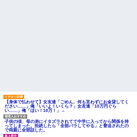
彼と初めての夜。私「痛い！
性に狙われかけた
どうしたの？」彼「実は俺、不
「お食い初めなんて俺になん
能なんだ…」→初めての夜に打
のメリットがあるの」「そんな
ち明けられた理由が衝撃的で…
に大変なら育児やめれば？」冗
養子だと知った10歳の息子か
談で言ったのに本気に取られて
ら「本当の親に会いたい」と相
離婚を言い渡された
談された。正直に答えたら夫婦
主な税金の成り立ちを調べて
関係が急変して…
みたよ
「2年間、たぶん1日4回は握っ
てた」ラスベガスで買った3,000
円のキーホルダーを調べたら
ハードオフに売っていた4万
4000円のフィギュアがヤバすぎ
るｗｗｗｗｗｗ「こんな高い
の？ｗｗ」「逆に超安い」
私「ちょっと、人の家の金庫
触らないでよ！」キチママ『そ
こに金庫があったから、開けて
みようとしただけ☆』義兄「泥
は出てけ！二度と来るな！」結
果・・・
【身体で払わせて】女友達「ごめん、何も言わずにお金貸してく
私「初めて飲む味だけどなん
ださい……」俺「いいよ！いくら？」女友達「10万円ぐら
のお茶？」彼「ちっ！」私「」
い……」俺「ほい！10万！」→
【GIF】JSのカンチョーワロ
タ
子供の頃、母の弟にイタズラされてて中学に入ってから関係を持
後続車にクラクションを鳴ら
ってしまった。拒絶したら「全部バラしてやる」と脅迫されたの
され彼氏が逆切れ。「何クラク
で両親に全部話した。
ション鳴らしてんだ！降りてこ