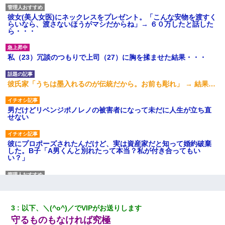
彼女(美人女医)にネックレスをプレゼント。「こんな安物を渡すく
らいなら、渡さないほうがマシだからね」→ ６０万したと話した
ら・・・
私（23）冗談のつもりで上司（27）に胸を揉ませた結果・・・
彼氏家「うちは墨入れるのが伝統だから。お前も彫れ」 → 結果…
男だけどリベンジポノレノの被害者になって未だに人生が立ち直
せない
彼にプロポーズされたんだけど、実は資産家だと知って婚約破棄
した。B子「A男くんと別れたって本当？私が付き合ってもい
い？」
私は家が貧しくて、手に職をつけようと看護師になった。だけど
卒業を控えた年の1月末、車にひかれて看護師になれなくなった。
3
以下、＼(^o^)／でVIPがお送りします
ワイアラサー主婦、昨晩久しぶりに夫と致した結果ｗｗｗｗｗ
守るものもなければ究極