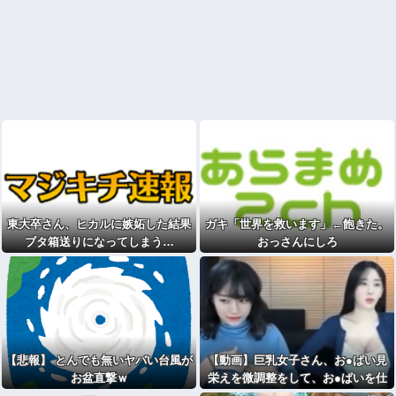
東大卒さん、ヒカルに嫉妬した結果
ガキ「世界を救います」←飽きた。
ブタ箱送りになってしまう…
おっさんにしろ
【悲報】 とんでも無いヤバい台風が
【動画】巨乳女子さん、お●ぱい見
お盆直撃ｗ
栄えを微調整をして、お●ぱいを仕
上げる