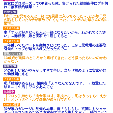
いよ！」と怒鳴りだし...
彼女にプロポーズしてOK貰った俺、告げられた結婚条件にブチ切
【衝撃】報酬100万円超の治験
れて無事婚約破棄・・・
募集がこちらｗｗｗｗｗ(※画像
あり)
｢昨日はお兄ちゃんと一緒にお風呂に入っちゃった～｣とか毎日兄
【ネット騒然】惨殺されたタ
の話をしていたA子が事故で亡くなった。→Ａ子のお母さんの話に
ワマン頂き女子のこの動画、す
驚愕…
げえええええｗｗｗｗｗｗｗｗ
ｗｗｗ
妻「ずっと好きだった人と一緒になりたいから、わかれてくださ
【愕然】白のクラウン俺氏、
い」→離婚後、娘と実家で生活してると…
高速道路左車線を制限速度で走
った結果wwwwwwwwwwww
三年働いてたパートを突然クビになった。しかし元職場の主要取
百年の恋12-899 食べた量を
引先のトップが母方の叔父だったので…
張り合ってくる
【悲報】佐藤輝明・・・２軍
13歳娘が元嫁のところから逃げてきた。どう扱ったらいいのかわ
でも盛大にやらかす←あまり悲
からない
しませないでくれ
兄の新しい嫁がやらかしすぎて辛い。当たり前のように実家や姪
の幼稚園に来る
私「結婚やめるわ」 婚約者「え？なんでなんで？」 → 放置した
結果…｜生活｜ワロタあんてな
【ワロタ】姉から「肉食系14才、乳丸出し、毛はうっすら生えか
け」というタイトルで画像が送られてきた
我が家のガレージに見知らぬ車。俺「もしもし、玄関にもシャッ
ターリモコンあるだろ？DOWNのボタン押してｗ」→ 待つこと１