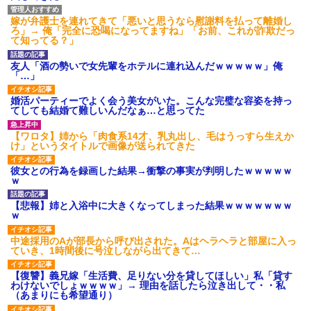
嫁が弁護士を連れてきて「悪いと思うなら慰謝料を払って離婚し
ろ」→ 俺「完全に恐喝になってますね」「お前、これが詐欺だっ
て知ってる？」
友人「酒の勢いで女先輩をホテルに連れ込んだｗｗｗｗｗ」俺
「…」
婚活パーティーでよく会う美女がいた。こんな完璧な容姿を持っ
てしても結婚て難しいんだなぁ…と思ってた
【ワロタ】姉から「肉食系14才、乳丸出し、毛はうっすら生えか
け」というタイトルで画像が送られてきた
彼女との行為を録画した結果→衝撃の事実が判明したｗｗｗｗｗ
ｗ
【悲報】姉と入浴中に大きくなってしまった結果ｗｗｗｗｗｗｗ
ｗ
中途採用のAが部長から呼び出された。Aはヘラヘラと部屋に入っ
ていき、1時間後に号泣しながら出てきて…
【復讐】義兄嫁「生活費、足りない分を貸してほしい」私「貸す
わけないでしょｗｗｗｗ」→ 理由を話したら泣き出して・・私
（あまりにも希望通り）