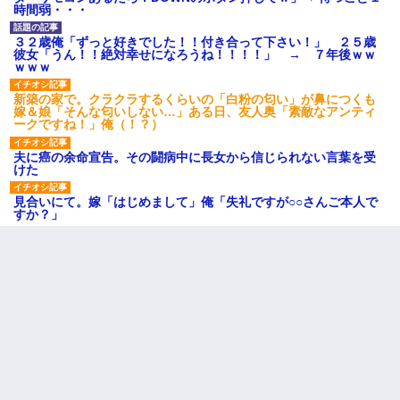
時間弱・・・
３２歳俺「ずっと好きでした！！付き合って下さい！」 ２５歳
彼女「うん！！絶対幸せになろうね！！！！」 → ７年後ｗｗ
ｗｗｗ
新築の家で。クラクラするくらいの「白粉の匂い」が鼻につくも
嫁＆娘「そんな匂いしない…」ある日、友人奥「素敵なアンティ
ークですね！」俺（！？）
夫に癌の余命宣告。その闘病中に長女から信じられない言葉を受
けた
見合いにて。嫁「はじめまして」俺「失礼ですが○○さんご本人で
すか？」