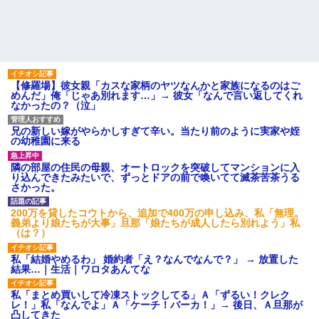
【修羅場】彼女親「カスな家柄のヤツなんかと家族になるのはご
めんだ」俺「じゃあ別れます…」→ 彼女「なんで言い返してくれ
なかったの？（泣」
兄の新しい嫁がやらかしすぎて辛い。当たり前のように実家や姪
の幼稚園に来る
隣の部屋の住民の母親、オートロックを突破してマンションに入
り込んできたみたいで、ずっとドアの前で喚いてて滅茶苦茶うる
さかった。
200万を貸したコウトから、追加で400万の申し込み、私「無理。
義弟より娘たちが大事」旦那「娘たちが成人したら別れよう」私
（は？）
私「結婚やめるわ」 婚約者「え？なんでなんで？」 → 放置した
結果…｜生活｜ワロタあんてな
私「まとめ買いして冷凍ストックしてる」Ａ「ずるい！クレク
レ！」私「なんでよ」Ａ「ケーチ！バーカ！」→ 後日、Ａ旦那が
凸してきた