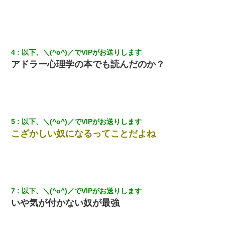
ＤＮＡ検査『血縁関係０％』旦那「やっぱり托卵だったんだ…」
嫁「本当に身に覚えがない」「なにかの間違いだ！取り違え
だ！」→ 嫁「あっ」
4
以下、＼(^o^)／でVIPがお送りします
私「結婚やめるわ」 婚約者「え？なんでなんで？」 → 放置した
アドラー心理学の本でも読んだのか？
結果…｜生活｜ワロタあんてな
ずっとニートだと思ってた同居の義弟が投資で旦那より稼いでる
とか知らなかった…
5
以下、＼(^o^)／でVIPがお送りします
三年働いてたパートを突然クビになった。しかし元職場の主要取
こざかしい奴になるってことだよね
引先のトップが母方の叔父だったので…
子供の頃、母の弟にイタズラされてて中学に入ってから関係を持
ってしまった。拒絶したら「全部バラしてやる」と脅迫されたの
で両親に全部話した。
7
以下、＼(^o^)／でVIPがお送りします
とっさに女児を捕まえたら変質者扱いされた。母親「あっち行っ
いや気が付かない奴が最強
てよ！気持ち悪い！（ｼｯｼｯ」→ 後日、俺を見つけた母親がすっ飛
んできて・・・