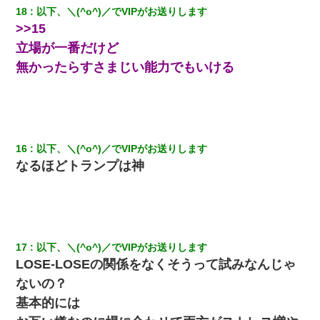
クラスで一人無口で誰とも話さない男子がいた。→修学旅行に来
18
以下、＼(^o^)／でVIPがお送りします
なかったその男子に女子達がお土産を渡した。5分後…
>>15
立場が一番だけど
無かったらすさまじい能力でもいける
16
以下、＼(^o^)／でVIPがお送りします
なるほどトランプは神
17
以下、＼(^o^)／でVIPがお送りします
LOSE-LOSEの関係をなくそうって試みなんじゃ
ないの？
基本的には