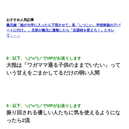
最近うちの庭に知らない男の人がしょっちゅう入ってくる。それ
を職場で愚痴ったら、同僚男性が怒鳴りつけてきた。
義兄嫁「娘が大学に入ったら下宿させて」私「しつこい、学校斡旋のアパ
妻「ずっと好きだった人と一緒になりたいから、わかれてくださ
ートに行け」→ 旦那が義兄に通報したら「志望校を変えろ！」とキレ
い」→離婚後、娘と実家で生活してると…
て・・・
【復讐】義兄嫁「生活費、足りない分を貸してほしい」私「貸す
わけないでしょｗｗｗｗ」→ 理由を話したら泣き出して・・私
（あまりにも希望通り）
8
以下、＼(^o^)／でVIPがお送りします
大抵は「ワガママ通る子供のままでいたい」って
新卒の女性社員に1年半ストーカーされていた。俺「マジで怖い」
いう甘えをごまかしてるだけの弱い人間
上司「話をしてみる」→女性社員「実は10数年前に…」
【身体で払わせて】女友達「ごめん、何も言わずにお金貸してく
ださい……」俺「いいよ！いくら？」女友達「10万円ぐら
い……」俺「ほい！10万！」→
9
以下、＼(^o^)／でVIPがお送りします
振り回される優しい人たちに気を使えるようにな
我が家のガレージに見知らぬ車。俺「もしもし、玄関にもシャッ
ターリモコンあるだろ？DOWNのボタン押してｗ」→ 待つこと１
ったら2流
時間弱・・・