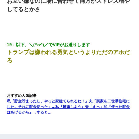
お互い嫌なのに場に合わせて両方がストレス増や
してるとかさ
19
以下、＼(^o^)／でVIPがお送りします
トランプは嫌われる勇気というよりただのアホだ
ろ
私『貯金貯まったし、やっと家建てられるね！』夫「実家を二世帯住宅に
した。それに貯金使った」→私『離婚しよう』夫「えっ」私『使った貯金
はあげるから』→すると…