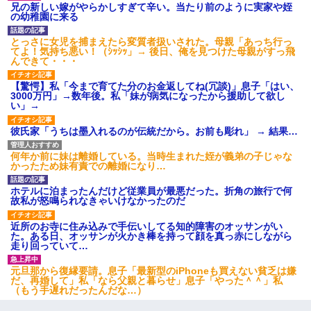
兄の新しい嫁がやらかしすぎて辛い。当たり前のように実家や姪
今日夫の実家に泊ったんだけど、朝起きたら股間がなんかモッコ
の幼稚園に来る
リしてた
とっさに女児を捕まえたら変質者扱いされた。母親「あっち行っ
てよ！気持ち悪い！（ｼｯｼｯ」→ 後日、俺を見つけた母親がすっ飛
[緊急]ベロベロの女に声をかけて行為してきた結果
んできて・・・
【驚愕】私「今まで育てた分のお金返してね(冗談)」息子「はい、
3000万円」→数年後。私「妹が病気になったから援助して欲し
い」→
彼氏家「うちは墨入れるのが伝統だから。お前も彫れ」 → 結果…
何年か前に妹は離婚している。当時生まれた姪が義弟の子じゃな
かったため妹有責での離婚になり…
ホテルに泊まったんだけど従業員が最悪だった。折角の旅行で何
故私が怒鳴られなきゃいけなかったのだ
近所のお寺に住み込みで手伝いしてる知的障害のオッサンがい
た。ある日、オッサンが火かき棒を持って顔を真っ赤にしながら
走り回っていて…
元旦那から復縁要請。息子「最新型のiPhoneも買えない貧乏は嫌
だ、再婚して」私「なら父親と暮らせ」息子「やった＾＾」私
（もう手遅れだったんだな…）