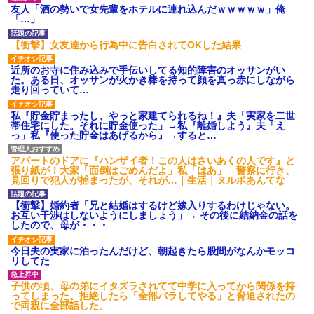
【衝撃】報酬100万円超の治験
友人「酒の勢いで女先輩をホテルに連れ込んだｗｗｗｗｗ」俺
募集がこちらｗｗｗｗｗ(※画像
「…」
あり)
【ネット騒然】惨殺されたタ
【衝撃】女友達から行為中に告白されてOKした結果
ワマン頂き女子のこの動画、す
げえええええｗｗｗｗｗｗｗｗ
近所のお寺に住み込みで手伝いしてる知的障害のオッサンがい
ｗｗｗ
た。ある日、オッサンが火かき棒を持って顔を真っ赤にしながら
【愕然】白のクラウン俺氏、
走り回っていて…
高速道路左車線を制限速度で走
った結果wwwwwwwwwwww
私『貯金貯まったし、やっと家建てられるね！』夫「実家を二世
百年の恋12-899 食べた量を
帯住宅にした。それに貯金使った」→私『離婚しよう』夫「え
張り合ってくる
っ」私『使った貯金はあげるから』→すると…
【悲報】佐藤輝明・・・２軍
でも盛大にやらかす←あまり悲
アパートのドアに『ハンザイ者！この人はさいあくの人です』と
しませないでくれ
張り紙が！大家「面倒はごめんだよ」私「はあ」→警察に行き、
見回りで犯人が捕まったが、それが…｜生活｜ヌルポあんてな
【衝撃】婚約者「兄と結婚はするけど嫁入りするわけじゃない。
お互い干渉はしないようにしましょう」→ その後に結納金の話を
したので、母が・・・
今日夫の実家に泊ったんだけど、朝起きたら股間がなんかモッコ
リしてた
子供の頃、母の弟にイタズラされてて中学に入ってから関係を持
ってしまった。拒絶したら「全部バラしてやる」と脅迫されたの
で両親に全部話した。