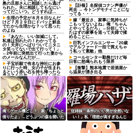
奥の旦那さんに相談したら逃げ
【訃報】名探偵コナン声優が
られた。夫に相談してもなにい
死去 → 今トンデモナイことにな
ってだこいつ。どうすれば…
ってる・・・
生理の予定が８月６日なんだ
嫁「最近さ、家事に気持ちが
けど７月２９日にドバッと鮮血
こもってないよね」俺「ちゃん
でたから生理かな？って思った
とやってるだろ」→分担してい
のよね
たはずの家事を巡って夫婦で揉
「あなた、いい加減にして。
めることに…
私達は別れたの！わかってる
巨乳インフルエンサー「20歳
の！天井にへばりついてニタニ
でアルファード一括で買えちゃ
タ笑ってないで出て行って！」
う私って素敵」他
←2年前に突然出て行った妻から
のメールなんだが…
コールセンター勤務だけど毎
日客に怒鳴られもう限界
子宝祈願で有名な神社にお参
りに行った時、女の子が生まれ
【衝撃】熊本地震で居酒屋か
るという赤い石を持ち帰ったら
ら温泉が湧き出る
男の子を出産。しばらくしてお
亡き叔母の遺書「実は17年前
礼も兼ねて石を返しに行こうと
に従兄弟と赤ちゃんを交換し
思って石を見ると…
た」全員で家族会議を開いた結
パートの面接で号泣しながら
果、拍子抜けするほど〇〇な展
「ここもダメだったらもう食べ
開を迎えて婚約者呆然←家族の
ていけないんです」って熱弁し
絆が深すぎて修羅場にならんか
てた人がいた
った
息子の彼女が家に来た時に、
【速報】憂国の士河合ゆうす
俺「ゲーム機どこ？」親「ちょっと
従姉妹「条件のいい男が全然いな
我が家を舐めるように隅々まで
け議員、埼玉県知事選に立候補
借りたよ」→どうぶつの森を開いた
い！」私「理想が高すぎるんじ
見た。その次の瞬間、女がとん
表明
でもない一言
瞬間、村が大変なことになってい
ゃ…？」→婚活の愚痴を聞き続けた
元職場の要注意オバサン、引
夫と姑が私の飼い猫を連れ去
っ越し先でご近所になり粘着開
て…
結果…
って川に捨てた。それで離婚し
始！！「どこまで送って！」か