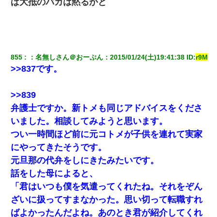
ば大抵のバカは黙るかと
私『貯金貯まったし、やっと家建てられるね！』夫「実家を二世
帯住宅にした。それに貯金使った」→私『離婚しよう』夫「え
っ」私『使った貯金はあげるから』→すると…
義兄嫁「娘が大学に入ったら下宿させて」私「しつこい、学校斡
855
：
名無しさん＠おーぷん
：
2015/01/24(土)19:41:38
 ID:
r9M
旋のアパートに行け」→ 旦那が義兄に通報したら「志望校を変え
ろ！」とキレて・・・
>>837です。
夫の友達がBBQを定期的に開催して夫婦で参加してたんだけど、
>>839
女性側のリーダーみたいな人に「BBQは友達とやりなよ！」と言
われて…
弁護士ですか。新トメも同じアドバイスをくださ
いました。相談してみようと思います。
彼女との行為を録画した結果→衝撃の事実が判明したｗｗｗｗｗ
つい一時間ほど前に元コトメが子供を連れて実家
ｗ
にやってきたそうです。
元旦那の代弁をしにきたみたいです。
アパートのドアに『ハンザイ者！この人はさいあくの人です』と
張り紙が！大家「面倒はごめんだよ」私「はあ」→警察に行き、
話をした母によると、
見回りで犯人が捕まったが、それが…｜生活｜ヌルポあんてな
「君はいつも僕を気遣ってくれたね。それをぞん
ざいに扱ってすまなかった。思い切って転職すれ
ワイアラサー主婦、昨晩久しぶりに夫と致した結果ｗｗｗｗｗ
ばよかったんだよね。あのとき君が紹介してくれ