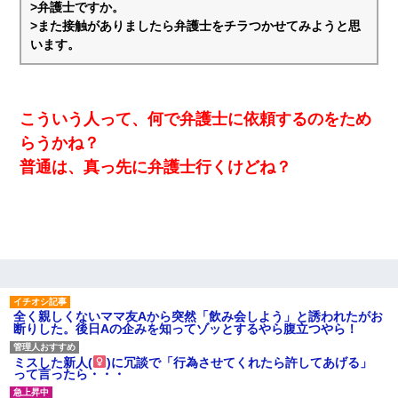
>弁護士ですか。
義兄嫁が義実家で「コロナ陽性だったからこのまま療養させて下
さい」と言い出してド修羅場になった
>また接触がありましたら弁護士をチラつかせてみようと思
います。
宅飲みで女友達の乳を見てしまった・・・
こういう人って、何で弁護士に依頼するのをため
【悲報】嫁がワイのこと嫌いっぽいから単身赴任した結果
らうかね？
隣室のお婆ちゃん「下階からの異臭に困ってる、今もすっごく臭
普通は、真っ先に弁護士行くけどね？
い」私「変だなあ～なにも臭わないよ」→ その後。警察『絶対に
窓とドアを開けないで』
【ワロタ】姉から「肉食系14才、乳丸出し、毛はうっすら生えか
け」というタイトルで画像が送られてきた
【衝撃】嫁父の会社に勤続１０年、手取り１４万 → 俺「２２万も
らえる会社から誘われた。転職したい」義父「クビ！（激怒」嫁
全く親しくないママ友Aから突然「飲み会しよう」と誘われたがお
「離婚！（激怒」
断りした。後日Aの企みを知ってゾッとするやら腹立つやら！
ミスした新人(
)に冗談で「行為させてくれたら許してあげる」
【悲報】お風呂で父親と姉が完全に行為してるんだが...
って言ったら・・・