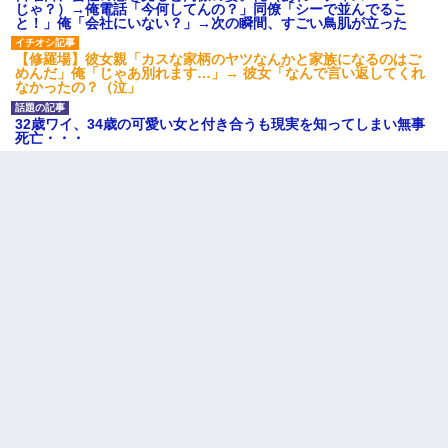
じゃ？）→俺電話「今何してんの？」同僚「シーで並んでるこ
と！」俺「会社にいない？」→次の瞬間、すごい鳥肌が立った
【修羅場】彼女親「カスな家柄のヤツなんかと家族になるのはご
めんだ」俺「じゃあ別れます…」→ 彼女「なんで言い返してくれ
なかったの？（泣」
32歳ワイ、34歳の可愛い女と付き合うも現実を知ってしまい無事
死亡・・・