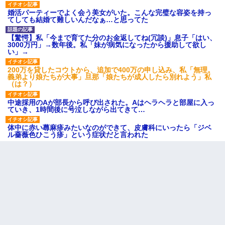
婚活パーティーでよく会う美女がいた。こんな完璧な容姿を持っ
てしても結婚て難しいんだなぁ…と思ってた
【驚愕】私「今まで育てた分のお金返してね(冗談)」息子「はい、
3000万円」→数年後。私「妹が病気になったから援助して欲し
い」→
200万を貸したコウトから、追加で400万の申し込み、私「無理。
義弟より娘たちが大事」旦那「娘たちが成人したら別れよう」私
（は？）
中途採用のAが部長から呼び出された。Aはヘラヘラと部屋に入っ
ていき、1時間後に号泣しながら出てきて…
体中に赤い蕁麻疹みたいなのができて、皮膚科にいったら「ジベ
ル薔薇色ひこう疹」という症状だと言われた