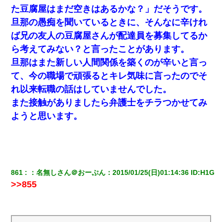
た豆腐屋はまだ空きはあるかな？」だそうです。
裁判官「お互いに最後に言いたいことはありますか」バカ夫
「…」A「夫を一発殴らせてほしい」裁判官「どうぞ」
旦那の愚痴を聞いているときに、そんなに辛けれ
ば兄の友人の豆腐屋さんが配達員を募集してるか
【衝撃】ヤンキー女に「サせて」って言った結果
ら考えてみない？と言ったことがあります。
旦那はまた新しい人間関係を築くのが辛いと言っ
クラスで一人無口で誰とも話さない男子がいた。→修学旅行に来
て、今の職場で頑張るとキレ気味に言ったのでそ
なかったその男子に女子達がお土産を渡した。5分後…
れ以来転職の話はしていませんでした。
また接触がありましたら弁護士をチラつかせてみ
「お前の父ちゃんは自宅警備員」とかからかわれたけど、実はと
んでもない仕事に就いていた
ようと思います。
嫁に不倫されたから嫁と不倫相手に1000万の慰謝料請求した
とっさに女児を捕まえたら変質者扱いされた。母親「あっち行っ
てよ！気持ち悪い！（ｼｯｼｯ」→ 後日、俺を見つけた母親がすっ飛
861
：
名無しさん＠おーぷん
：
2015/01/25(日)01:14:36
 ID:
H1G
んできて・・・
>>855
彼氏家「うちは墨入れるのが伝統だから。お前も彫れ」 → 結果…