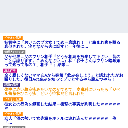
妊娠中に「おいこのブタ女！てめー席譲れ！」と絡まれ腹を殴る
真似された。泣きながら夫に話すと一年後に…
父が他界→父のフリン相手『どうか相続を放棄して下さい、昔の
ことは謝ります。ごめんなさい…』私「お子さんはフリン略奪婚
って知ってるの？」相手『 』結果→
全く親しくないママ友Aから突然「飲み会しよう」と誘われたがお
断りした。後日Aの企みを知ってゾッとするやら腹立つやら！
体中に赤い蕁麻疹みたいなのができて、皮膚科にいったら「ジベ
ル薔薇色ひこう疹」という症状だと言われた
彼女との行為を録画した結果→衝撃の事実が判明したｗｗｗｗｗ
ｗ
友人「酒の勢いで女先輩をホテルに連れ込んだｗｗｗｗｗ」俺
「…」