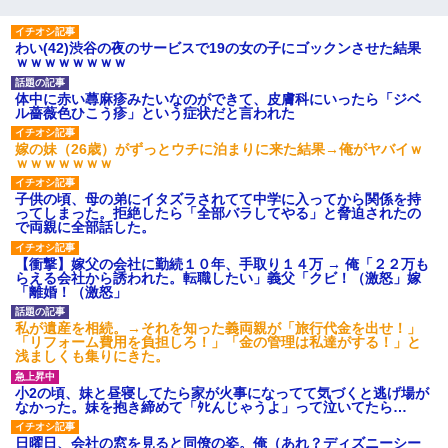
わい(42)渋谷の夜のサービスで19の女の子にゴックンさせた結果
ｗｗｗｗｗｗｗｗ
体中に赤い蕁麻疹みたいなのができて、皮膚科にいったら「ジベ
ル薔薇色ひこう疹」という症状だと言われた
嫁の妹（26歳）がずっとウチに泊まりに来た結果→俺がヤバイｗ
ｗｗｗｗｗｗｗ
子供の頃、母の弟にイタズラされてて中学に入ってから関係を持
ってしまった。拒絶したら「全部バラしてやる」と脅迫されたの
で両親に全部話した。
【衝撃】嫁父の会社に勤続１０年、手取り１４万 → 俺「２２万も
らえる会社から誘われた。転職したい」義父「クビ！（激怒」嫁
「離婚！（激怒」
私が遺産を相続。→それを知った義両親が「旅行代金を出せ！」
「リフォーム費用を負担しろ！」「金の管理は私達がする！」と
浅ましくも集りにきた。
小2の頃、妹と昼寝してたら家が火事になってて気づくと逃げ場が
なかった。妹を抱き締めて「ﾀﾋんじゃうよ」って泣いてたら…
日曜日、会社の窓を見ると同僚の姿。俺（あれ？ディズニーシー