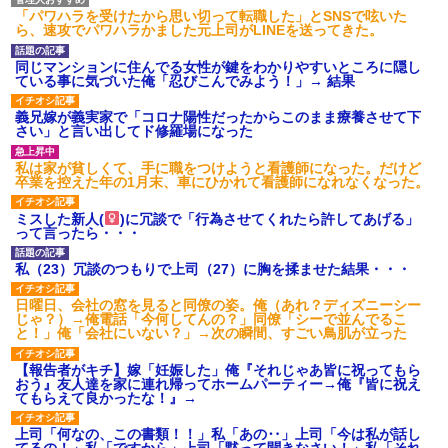
「パワハラを受けたから思い切って転職した」とSNSで呟いた
ら、速攻でパワハラかました元上司がLINEを送ってきた。
同じマンションに住んでる女性が鍵をわかりやすいところに隠し
ている事に気づいた俺「忍びこんでみよう！」→ 結果
義兄嫁が義実家で「コロナ陽性だったからこのまま療養させて下
さい」と言い出してド修羅場になった
私は家が貧しくて、手に職をつけようと看護師になった。だけど
卒業を控えた年の1月末、車にひかれて看護師になれなくなった。
ミスした新人(
)に冗談で「行為させてくれたら許してあげる」
って言ったら・・・
私（23）冗談のつもりで上司（27）に胸を揉ませた結果・・・
日曜日、会社の窓を見ると同僚の姿。俺（あれ？ディズニーシー
じゃ？）→俺電話「今何してんの？」同僚「シーで並んでるこ
と！」俺「会社にいない？」→次の瞬間、すごい鳥肌が立った
【報告者がキチ】嫁「妊娠した」俺『それじゃあ皆に祝ってもら
おう』友人達を家に連れ帰ってホームパーティー→俺『皆に祝え
てもらえて良かったな！』→
上司「何なの、この書類！！」私「あの‥」上司「今は私が話し