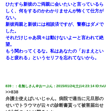
て知ってる？」
ひたすら新彼のご両親に会いたいと言っているら
しく、何をするのかわかりませんが怖くて仕方が
結婚生活10ヶ月目で嫁から一方的に「もう冷めた」と離婚切り出
ない。
された
新彼両親と新彼には相談済ですが、警察はダメで
した。
兄の新しい嫁がやらかしすぎて辛い。当たり前のように実家や姪
の幼稚園に来る
それだけじゃあ我々は動けないよーと言われて絶
望。
医者「糖尿病で余命1年です」 ワイ「知らんわｗどうせ死ぬなら
もう関わってくるな。私はあなたの「おまえとい
食べる量増やすわｗ」→結果ｗｗｗｗｗ
ると疲れる」というセリフを忘れてないから。
友人「酒の勢いで女先輩をホテルに連れ込んだｗｗｗｗｗ」俺
「…」
デパートの外商『私さんだと名乗る女が、ツケで宝石を買おうと
していて…』私「！？」→ 翌日。ママ友たちの様子が微妙におか
839
：
名無しさん＠おーぷん
：
2015/01/24(土)14:23:14
 ID:
fxU
しくなり・・・
>>838
弁護士使えばいいじゃん。病院で適当に元旦那の
男だけどリベンジポノレノの被害者になって未だに人生が立ち直
せいでトラウマが云々の診断書貰って被害届出せ
せない