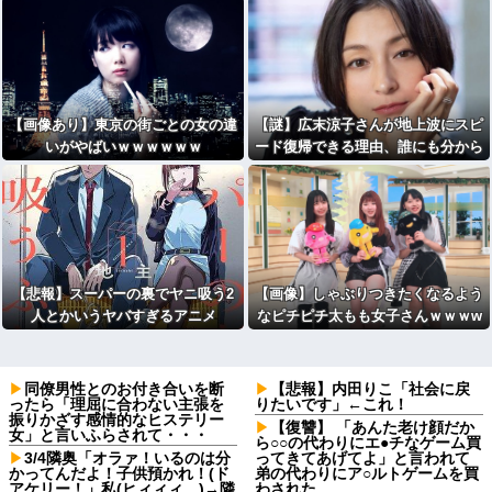
【画像あり】東京の街ごとの女の違
【謎】広末涼子さんが地上波にスピ
いがやばいｗｗｗｗｗｗ
ード復帰できる理由、誰にも分から
ない⇒！
【悲報】スーパーの裏でヤニ吸う2
【画像】しゃぶりつきたくなるよう
人とかいうヤバすぎるアニメ
なピチピチ太もも女子さんｗｗｗw
ｗｗｗｗｗｗｗｗ
同僚男性とのお付き合いを断
【悲報】内田りこ「社会に戻
ったら「理屈に合わない主張を
りたいです」←これ！
振りかざす感情的なヒステリー
【復讐】 「あんた老け顔だか
女」と言いふらされて・・・
ら○○の代わりにエ●チなゲーム買
3/4隣奥「オラァ！いるのは分
ってきてあげてよ」と言われて
かってんだよ！子供預かれ！(ド
弟の代わりにア○ルトゲームを買
アケリー！」私(ヒィィィ…)→隣
わされた