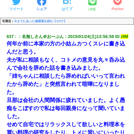
LINE
ツイート
シェア
はてブ
Pocket
引用元：
今までにあった修羅場を語れ【その7】
837
：
名無しさん＠おーぷん
：
2015/01/24(土)13:56:58
 ID:
r9M
何年か前に本家の方の小姑ムカつくスレに書き込
んだと思う。
夫が私に相談もなく、コトメの意見を丸々呑み込
んで会社を辞めた話を書き込みました。
「姉ちゃんに相談したら辞めればいいって言われ
たから辞めた」と突然言われて喧嘩になりまし
た。
旦那は会社の人間関係に疲れていました。よく愚
痴をこぼすので私は毎回親身になって聞いていま
した。
せめて自宅ではリラックスして欲しいと料理本を
買い料理の研究をしたり、トメに習いにいったり