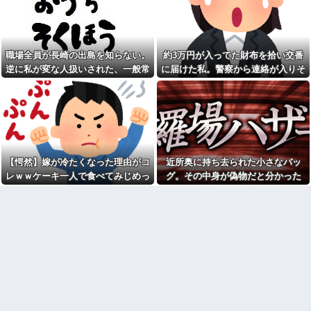
た数か月後、隣の市で保護され
ら始まり半年も経つと「お金貸
ていた猫が私のもとに…
してくれない？」断ると翌日、
玄関前にゴミが置かれる
保育園にフリーランスで預け
ているけど、就労の証明で確定
【驚愕】サークルで付き合っ
申告の写しを求められた。これ
た男が既婚者だった！しかも妻
職場全員が長崎の出島を知らない。
約3万円が入ってた財布を拾い交番
おかしくない？
から直接電話が来たんだがｗｗ
逆に私が変な人扱いされた、一般常
に届けた私。警察から連絡が入りそ
ｗｗ
私「私と結婚して幸せ？」旦
識だと思ってたのに
の金が私のものになった結果...
那「お前もそう思うだろ？」→
引越して一週間経った頃、隣
その返事が忘れられず、後日ま
の奥さんから「掃除機の音がう
さかの展開に…
るさい」と苦情があった。静か
に暮らしていたはずなのに、原
岡田斗司夫「人間の本音とし
因を探るとまさかの事実が…
てブサイクを見たら不愉快にな
る。この責任をどうとるんだ」
うちの子が危篤状態で産まれ
てＮＩＣＵに搬送されたと聴い
【速報】ルフィの幹部、懲役
て、義兄嫁が｢うちの子達に赤ち
【愕然】嫁が冷たくなった理由がコ
近所奥に持ち去られた小さなバッ
20年に決定する←コレは妥当
ゃん見せたい｣といってきた
か？？？？？？？
レｗｗケーキ一人で食べてみじめっ
グ。その中身が偽物だと分かった
【緊急】俺の友人の離婚が決
シャウエッセン公式、またこ
て言われてた・・・
時、どんな顔をするのか楽しみで…
定したんだがちょっと困ってる
ういうのでいい丼をポスト
ことがある
【画像】令和最新版の宇垣美
転校生と仲良くなってその子
里さん←こう言うのでいいんだ
の家に遊びに行ったら私が小さ
よが目一杯詰まってると話題にw
い頃に撮った写真があった
w w w w w w w w
【衝撃】50代女性、京大病院
移民ベトナム女達の宅飲み、
で脳腫瘍手術→“腫瘍の無い部
レベチｗｗｗｗｗｗｗｗｗｗｗ
位”を摘出 2度「腫瘍ではな
ｗｗｗｗｗｗｗｗｗｗｗｗｗ
い」と出るも続行、脳幹損傷
俺「ゲーム機どこ？」親「ち
で“植物状態”に
ょっと借りたよ」→どうぶつの
【爺さんの思惑】病院で診察
森を開いた瞬間、村が大変なこ