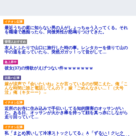
最近うちの庭に知らない男の人がしょっちゅう入ってくる。それ
を職場で愚痴ったら、同僚男性が怒鳴りつけてきた。
友人とふたりで山口に旅行した時の事。レンタカーを借りて山の
中の道を走っていたら、突然ガガッ！って音がして…
彼女(37)の情欲がえげつない件ｗｗｗｗｗｗｗ
嫁が涙声で『会いたいね』とか言っているのが聞こえた。俺「こ
んな時間に誰と電話してんの？」嫁「ごめんなさい…！（大号
泣」俺（キターー）→
近所のお寺に住み込みで手伝いしてる知的障害のオッサンがい
た。ある日、オッサンが火かき棒を持って顔を真っ赤にしながら
走り回っていて…
私「まとめ買いして冷凍ストックしてる」Ａ「ずるい！クレク