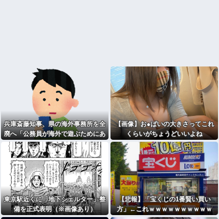
兵庫斎藤知事、県の海外事務所を全
【画像】お●ぱいの大きさってこれ
廃へ「公務員が海外で遊ぶためにあ
くらいがちょうどいいよね
るだけ」 [963243619]
東京駅近くに「地下シェルター」整
【悲報】「宝くじの1番賢い買い
備を正式表明（※画像あり）
方」←これｗｗｗｗｗｗｗｗｗｗ