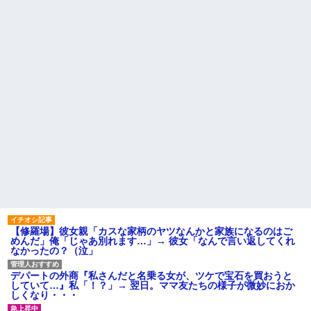
待ってたら、ある親子が呼ばれ
とになっていて…
入っていった。すると待合室に
間男が嫁と一緒に「お願いし
いた爺さんが受付に……「家族
ます離婚してください。出来る
だから一緒に診察していい
だけの償いはします。」とか言
か？」
ってきたからブチ切れて100発ぐ
パートの面接で号泣しながら
らい殴る蹴るでフルボッコに...
「ここもダメだったらもう食べ
【復讐】 絶対に「植えてはい
ていけないんです」って熱弁し
けない植物」を小学校に植えた
てた人がいた
→20年経って見に行くと…
母が兄一家にお米を送って
「！？」衝撃の光景が・・・
る。それを兄嫁がご近所さんに
ハードオフに売っていた4万
売ってた。私「お母さんい
4000円のフィギュアがヤバすぎ
る？」甥「お米の配達に行って
るｗｗｗｗｗｗ「こんな高い
る」私「？配達？」姪「それ言
の？ｗｗ」「逆に超安い」
っちゃダメなんだよ！」ガチャ
私「ちょっと、人の家の金庫
主な税金の成り立ちを調べて
触らないでよ！」キチママ『そ
みたよ
こに金庫があったから、開けて
みようとしただけ☆』義兄「泥
は出てけ！二度と来るな！」結
果・・・
私「初めて飲む味だけどなん
【修羅場】彼女親「カスな家柄のヤツなんかと家族になるのはご
のお茶？」彼「ちっ！」私「」
めんだ」俺「じゃあ別れます…」→ 彼女「なんで言い返してくれ
なかったの？（泣」
【GIF】JSのカンチョーワロ
タ
後続車にクラクションを鳴ら
デパートの外商『私さんだと名乗る女が、ツケで宝石を買おうと
され彼氏が逆切れ。「何クラク
していて…』私「！？」→ 翌日。ママ友たちの様子が微妙におか
ション鳴らしてんだ！降りてこ
しくなり・・・
いよ！」と怒鳴りだし...