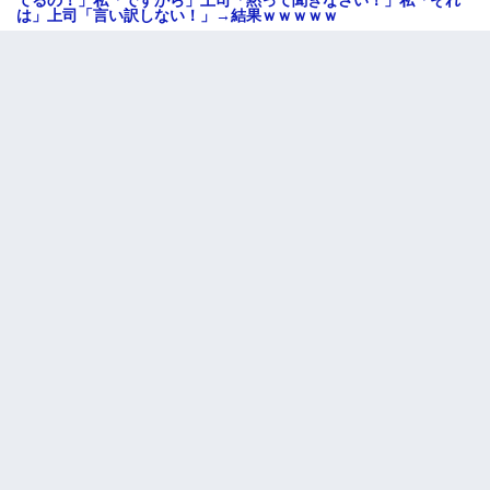
てるの！」私「ですから」上司「黙って聞きなさい！」私「それ
は」上司「言い訳しない！」→結果ｗｗｗｗｗ