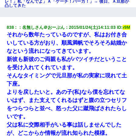
レ！」私「なんでよ」Ａ「ケーチ！バーカ！」→ 後日、Ａ旦那が
凸してきた
童貞俺、宅飲みした女友達2人を家に泊めた結果ｗｗｗｗｗｗ
838
：
名無しさん＠おーぷん
：
2015/01/24(土)14:11:03
 ID:
r9M
それから数年たっているのですが、私はお付き合
彼女(美人女医)にネックレスをプレゼント。「こんな安物を渡すく
らいなら、渡さないほうがマシだからね」→ ６０万したと話した
いしている方がおり、順風満帆でそろそろ結婚か
ら・・・
なという流れになってきています。
新彼も新彼のご両親も私がバツイチだということ
婚活パーティーでよく会う美女がいた。こんな完璧な容姿を持っ
てしても結婚て難しいんだなぁ…と思ってた
を受け入れてくれています。
そんなタイミングで元旦那が私の実家に現れて土
【不幸な結婚式】新郎親族「ブスのくせにドレスなんか着ちゃっ
下座。
てさ～ほんと恥ずかしいわよね～（大声」新郎両親「！！！（土
下座」→ 結果・・・
よりを戻したいと。あの子(私)なら僕を忘れてな
いはず、また支えてくれるはずと腹の立つセリフ
妹が嘘つきな元カレと寄りを戻してしまったという話をしていた
をつらつらと並べ、怒った父に蹴飛ばされたらし
ら、旦那の顔が曇って雰囲気が一転。そそくさと話を切り上げて
いつもより早く寝付いてしまった…｜生活｜ワロタあんてな
いです。
父は私に交際相手がいる事は話しませんでした
嫁が弁護士を連れてきて「悪いと思うなら慰謝料を払って離婚し
が、どこからか情報が流れ知られた模様。
ろ」→ 俺「完全に恐喝になってますね」「お前、これが詐欺だっ