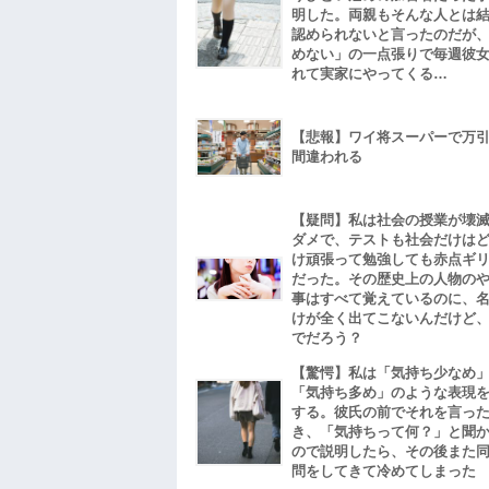
明した。両親もそんな人とは
認められないと言ったのだが
めない」の一点張りで毎週彼
れて実家にやってくる…
【悲報】ワイ将スーパーで万
間違われる
【疑問】私は社会の授業が壊
ダメで、テストも社会だけは
け頑張って勉強しても赤点ギ
だった。その歴史上の人物の
事はすべて覚えているのに、
けが全く出てこないんだけど
でだろう？
【驚愕】私は「気持ち少なめ
「気持ち多め」のような表現
する。彼氏の前でそれを言っ
き、「気持ちって何？」と聞
ので説明したら、その後また
問をしてきて冷めてしまった