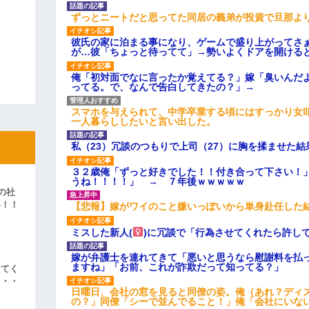
ずっとニートだと思ってた同居の義弟が投資で旦那よ
彼氏の家に泊まる事になり、ゲームで盛り上がってさ
が…彼「ちょっと待ってて」→勢いよくドアを開ける
俺「初対面でなに言ったか覚えてる？」嫁「臭いんだ
ってる。で、なんで告白してきたの？」→
スマホを与えられて、中学卒業する頃にはすっかり女
一人暮らししたいと言い出した。
私（23）冗談のつもりで上司（27）に胸を揉ませた結
３２歳俺「ずっと好きでした！！付き合って下さい！
うね！！！！」 → ７年後ｗｗｗｗｗ
の社
い！！
【悲報】嫁がワイのこと嫌いっぽいから単身赴任した
」
ミスした新人(
)に冗談で「行為させてくれたら許し
嫁が弁護士を連れてきて「悪いと思うなら慰謝料を払っ
ますね」「お前、これが詐欺だって知ってる？」
えてく
・・・
日曜日、会社の窓を見ると同僚の姿。俺（あれ？ディ
の？」同僚「シーで並んでること！」俺「会社にいな