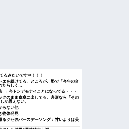
してるみたいです⇒！！！
レエを続けてる。ところが、塾で「今年の合
らしく...
 → 今トンデモナイことになってる・・・
ックのまま食卓に出してる。舟形なら「その
としか思えない。
からない他
き物体発見
贈るクセ強バースデーソング：甘いよりは美