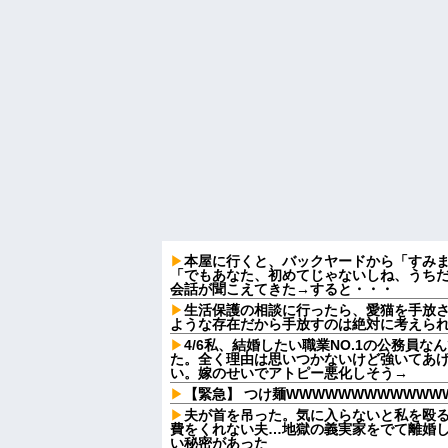
本屋に行くと、バックヤードから「すみ
「でもあなた、初めてじゃないしね、うち
会話が聞こえてきた→すると・・・
生活保護の相談に行ったら、愛猫を手放
ような存在だから手放すのは絶対に考えら
4/6私、結婚したい職業NO.1の公務員
た。全く理由は思いつかないけど強いてあ
い。嫁のせいでアトピー悪化しそう→
【緊急】 つけ麺WWWWWWWWWWWW
夫が首を吊った。気に入らないと私を殴
費をくれない夫…地獄の義実家をでて離婚
い秘密があった