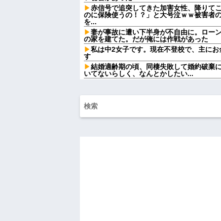
赤信号で追突してきた加害女性、降りて
のに保険使うの！？」と大号泣ｗｗ被害者
を...
妻が事故に遭い下半身が不自由に。ローン
の家を建てた。だが俺には作戦があった
私は中2女子です。現在不登校で、主にお
す
結婚適齢期の頃、同棲失敗して婚約破棄
いてないらしく、なんとかしたい...
管理会社「エレベーターホールでは遊ば
ゃないんですけど…」→まさかの展開にな
イケメンな男子が出てくるゲームに浸かっ
てから私生活にやる気がなくなって焦って
トメ「うちも同居しましょう！」夫「分
後、夫が笑顔で語った同居計画の中身にト
【悲報】へずまりゅう（35）ボランティ
院に行く
『これをしたら明確に体重が増えた』って
【画像】美人インフルエンサーさん「20
私って素敵」←これってガチなん？それともネタなん
【悲報】熊本さんの地震、しつこい・・
【動画】高校生さん、文化祭でコーヒー
かどっかで見たことあると話題に
トメ「お腹の子は孫と認めない！」とイ
を引き合いに出した私。トメ「米軍の血筋