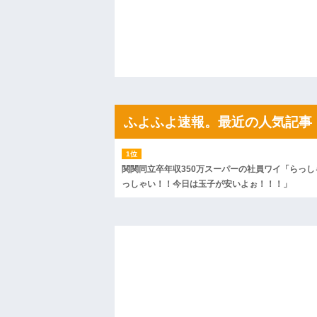
←...
ハードオフに売っていた4万4000円のフ
「こんな高いの？ｗｗ」「逆に超安い」
私「ちょっと、人の家の金庫触らないで
たから、開けてみようとしただけ☆』義兄
果・・・
私「初めて飲む味だけどなんのお茶？」
【GIF】JSのカンチョーワロタ
後続車にクラクションを鳴らされ彼氏が
んだ！降りてこいよ！」と怒鳴りだし...
ふよふよ速報。最近の人気記事
【衝撃】報酬100万円超の治験募集がこち
【ネット騒然】惨殺されたタワマン頂き
ｗｗｗｗｗｗｗｗｗｗ
【愕然】白のクラウン俺氏、高速道路左
関関同立卒年収350万スーパーの社員ワイ「らっし
wwwwwwwwwwww
っしゃい！！今日は玉子が安いよぉ！！！」
百年の恋12-899 食べた量を張り合って
【悲報】佐藤輝明・・・２軍でも盛大に
れ