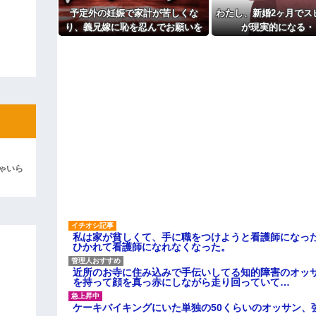
予定外の妊娠で家計が苦しくな
わたし、新婚2ヶ月でス
ィギュアがヤバすぎるｗｗｗｗｗｗ
り、義兄嫁に恥を忍んでお願いを
が現実的になる・
よ！」キチママ『そこに金庫があっ
した。その返事が予想外すぎて…
「泥は出てけ！二度と来るな！」結
彼「ちっ！」私「」
逆切れ。「何クラクション鳴らして
らｗｗｗｗｗ(※画像あり)
女子のこの動画、すげえええええｗ
車線を制限速度で走った結果
ゃいら
くる
やらかす←あまり悲しませないでく
私は家が貧しくて、手に職をつけようと看護師になっ
ひかれて看護師になれなくなった。
近所のお寺に住み込みで手伝いしてる知的障害のオッ
を持って顔を真っ赤にしながら走り回っていて…
ケーキバイキングにいた単独の50くらいのオッサン、