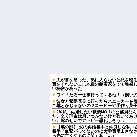
夫が首を吊った。気に入らないと私を殴
費をくれない夫…地獄の義実家をでて離婚
い秘密があった
ワイ「たろー仕事行ってくるね！（飼い
彼女と紫陽花見に行ったらスニーカーを
こ靴とかじゃないの？コーヒーや手作り菓
2/6私、結婚したい職業NO.1の公務員
た。全く理由は思いつかないけど強いてあ
い。嫁のせいでアトピー悪化しそう→
【裏の顔】 父の再婚相手と仲良しな私→
相手「血繋がってないのに大学費用出さな
ら先に亡くなるのに笑」私「…」