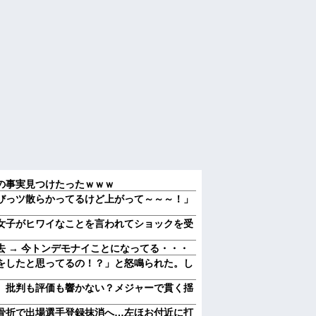
の事実見つけたったｗｗｗ
びっツ散らかってるけど上がって～～～！」
女子がヒワイなことを言われてショックを受
 → 今トンデモナイことになってる・・・
をしたと思ってるの！？」と怒鳴られた。し
 批判も評価も響かない？メジャーで貫く揺
骨折で出場選手登録抹消へ…左ほお付近に打