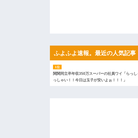
や...
ハードオフに売っていた4万4000円のフ
「こんな高いの？ｗｗ」「逆に超安い」
私「ちょっと、人の家の金庫触らないで
たから、開けてみようとしただけ☆』義兄
果・・・
私「初めて飲む味だけどなんのお茶？」
【GIF】JSのカンチョーワロタ
後続車にクラクションを鳴らされ彼氏が
んだ！降りてこいよ！」と怒鳴りだし...
ふよふよ速報。最近の人気記事
【衝撃】報酬100万円超の治験募集がこち
【ネット騒然】惨殺されたタワマン頂き
ｗｗｗｗｗｗｗｗｗｗ
【愕然】白のクラウン俺氏、高速道路左
関関同立卒年収350万スーパーの社員ワイ「らっし
wwwwwwwwwwww
っしゃい！！今日は玉子が安いよぉ！！！」
百年の恋12-899 食べた量を張り合って
【悲報】佐藤輝明・・・２軍でも盛大に
れ