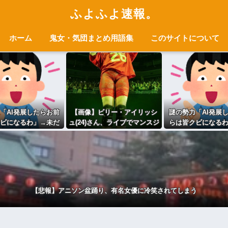
ふよふよ速報。
ホーム
鬼女・気団まとめ用語集
このサイトについて
「AI発展したらお前
【画像】ビリー・アイリッシ
謎の勢力「AI発展
ビになるわ」→未だ
ュ(24)さん、ライブでマンスジ
らは皆クビになる
Iのせいで失業したG民
が見える衣装を着て炎上
かつてAIのせいで失
が0人の理由
が0人の理
【悲報】アニソン盆踊り、有名女優に冷笑されてしまう