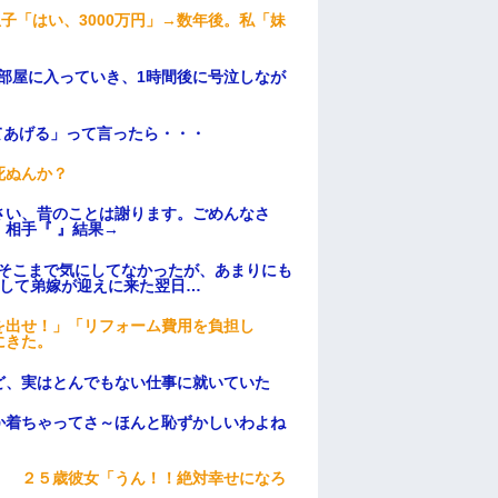
子「はい、3000万円」→数年後。私「妹
部屋に入っていき、1時間後に号泣しなが
てあげる」って言ったら・・・
死ぬんか？
さい、昔のことは謝ります。ごめんなさ
相手『 』結果→
はそこまで気にしてなかったが、あまりにも
そして弟嫁が迎えに来た翌日…
を出せ！」「リフォーム費用を負担し
にきた。
ど、実はとんでもない仕事に就いていた
か着ちゃってさ～ほんと恥ずかしいわよね
」 ２５歳彼女「うん！！絶対幸せになろ