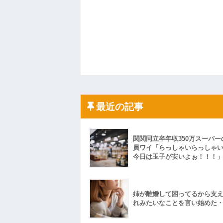
最近の記事
関関同立卒年収350万スーパー
員ワイ「らっしゃいらっしゃ
今日は玉子が安いよぉ！！！
姉が離婚して困ってるから支
れみたいなことを言い始めた