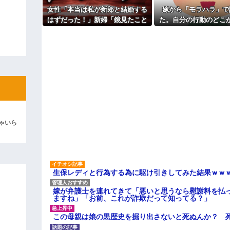
女性「本当は私が新郎と結婚する
嫁から「モラハラ」で
ィギュアがヤバすぎるｗｗｗｗｗｗ
はずだった！」新婦「鏡見たこと
た。自分の行動のどこ
よ！」キチママ『そこに金庫があっ
ある？」→披露宴が一瞬で騒然と
なのかわからないから
「泥は出てけ！二度と来るな！」結
なって…
い
彼「ちっ！」私「」
逆切れ。「何クラクション鳴らして
らｗｗｗｗｗ(※画像あり)
女子のこの動画、すげえええええｗ
車線を制限速度で走った結果
ゃいら
くる
やらかす←あまり悲しませないでく
生保レディと行為する為に駆け引きしてみた結果ｗｗ
嫁が弁護士を連れてきて「悪いと思うなら慰謝料を払っ
ますね」「お前、これが詐欺だって知ってる？」
この母親は娘の黒歴史を掘り出さないと死ぬんか？ 