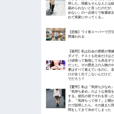
明した。両親もそんな人とは
認められないと言ったのだが
めない」の一点張りで毎週彼
れて実家にやってくる…
【悲報】ワイ将スーパーで万
間違われる
【疑問】私は社会の授業が壊
ダメで、テストも社会だけは
け頑張って勉強しても赤点ギ
だった。その歴史上の人物の
事はすべて覚えているのに、
けが全く出てこないんだけど
でだろう？
【驚愕】私は「気持ち少なめ
「気持ち多め」のような表現
する。彼氏の前でそれを言っ
き、「気持ちって何？」と聞
ので説明したら、その後また
問をしてきて冷めてしまった