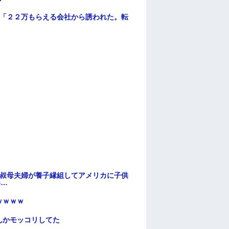
俺「２２万もらえる会社から誘われた。転
→叔母夫婦が養子縁組してアメリカに子供
い…
ｗｗｗｗ
んかモッコリしてた