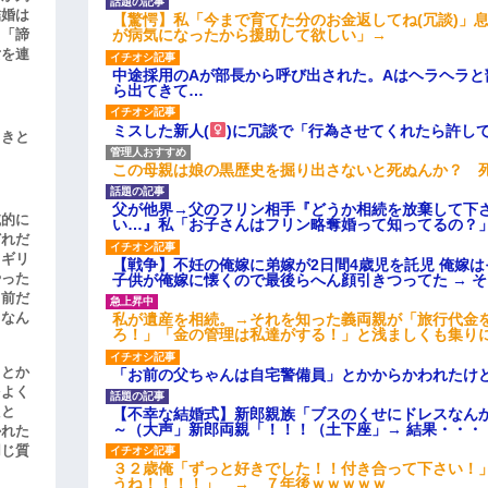
結婚は
【驚愕】私「今まで育てた分のお金返してね(冗談)」息
が病気になったから援助して欲しい」→
、「諦
女を連
中途採用のAが部長から呼び出された。Aはヘラヘラと
ら出てきて…
ミスした新人(
)に冗談で「行為させてくれたら許し
引きと
この母親は娘の黒歴史を掘り出さないと死ぬんか？ 
父が他界→父のフリン相手『どうか相続を放棄して下
滅的に
い…』私「お子さんはフリン略奪婚って知ってるの？」
どれだ
リギリ
【戦争】不妊の俺嫁に弟嫁が2日間4歳児を託児 俺嫁
やった
子供が俺嫁に懐くので最後らへん顔引きつってた → 
名前だ
、なん
私が遺産を相続。→それを知った義両親が「旅行代金
ろ！」「金の管理は私達がする！」と浅ましくも集り
」とか
「お前の父ちゃんは自宅警備員」とかからかわれたけ
をよく
たと
【不幸な結婚式】新郎親族「ブスのくせにドレスなん
～（大声」新郎両親「！！！（土下座」→ 結果・・・
かれた
同じ質
３２歳俺「ずっと好きでした！！付き合って下さい！
うね！！！！」 → ７年後ｗｗｗｗｗ