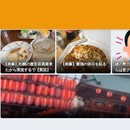
【画像】札幌の激安居酒屋来
【画像】最強の休日を貼る
謎の勢力
たから実況するで【実況】
らは皆ク
かつてA