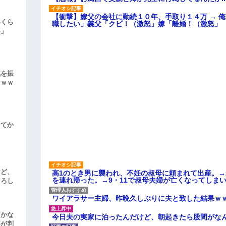
【衝撃】嫁父の会社に勤続１０年、手取り１４万 → 
いくら
職したい」義父「クビ！（激怒」嫁「離婚！（激怒」
い」
気を振
ｗｗｗ
してか
けど、
高1のとき男に襲われ、不妊の叔母に頼まれて出産。
を連れ帰った。→9・11で叔母夫婦が亡くなってしま
よろし
ワイアラサー主婦、昨晩久しぶりに夫と致した結果ｗ
頃かな
今日夫の実家に泊ったんだけど、朝起きたら股間がな
事が判