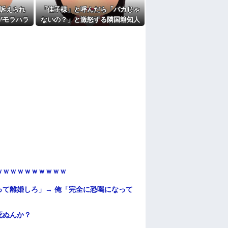
訴えられ
「佳子様」と呼んだら「バカじゃ
がモラハラ
ないの？」と激怒する隣国籍知人
教えてほし
⇒正論で返したら大炎上w
ｗｗｗｗｗｗｗｗｗｗ
て離婚しろ」→ 俺「完全に恐喝になって
死ぬんか？