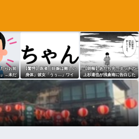
したらお前
【驚愕】医者「妊娠は難しい
【朗報】あだち充、タッチの
わ」→未だ
身体」彼女「うぅ…」ワイ
上杉達也が浅倉南に告白した
業したG民
「（やった！）」→wwww
シーンを完全再現ｗｗｗｗｗ
由