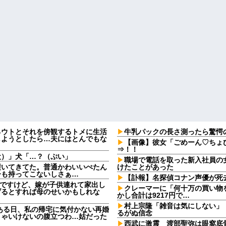
るウトとそれを傍観するトメに生活
牛乳パックの長さ測ったら驚愕
しようとしたら…夫にはとんでもな
【画像】彼女「ごめーん♡ちょ
⇒！！
犬）」犬「…？（ぷい」
職場で電話を取った新入社員の
履いてきてた。普通かわいいぺたん
けたことがあった
子も持ってこないしさぁ…
【訃報】名探偵コナン声優が死去
なんですけど、嫁が子供連れて家出し
クレーマーに「何十万の買い物
げるとすれば母のせいかもしれな
かし合計は9217円で…
村上宗隆「雑音は気にしない」
ある日、私の帰宅に気付かない再婚
るがぬ信念
きゃいけないの腹立つわ…姑だった
西武に激震 渡部聖弥は眼窩底