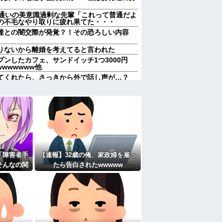
ム通いの美意識過剰な先輩「これって普通だよ
の不毛なやり取りに疲れ果てた・・・
達との闇交際が発覚？！その恐ろしい内容
りないから離婚を考えてると言われた
ンしたカフェ、サンドイッチ1つ3000円
wwwwwww他
てくれたら、さっきから外で話し声が…？
けどなぁ」私(一体誰だよ?!)→夜、友人と
！！！！
レス事件」夫は正しかったのに、なぜ喧嘩は
称するクチャラー義母の汚い食べ方に限界
れていいよなぁ。俺なんか忙しくて寝る暇ね
ＶＤコピっといてよ」
「障害者手
【速報】32歳の俺、家政婦を雇っ
果…元妻の裏切りが判明！！！その理由がこ
そんなの関
たら告白されたwwwww
女子がヒワイなことを言われてショックを受
びせられた
して…
週２で遊びに行くって多いかな？遅くても21
たよ