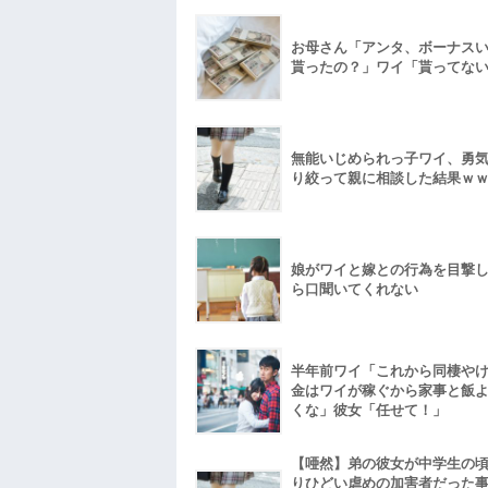
お母さん「アンタ、ボーナス
貰ったの？」ワイ「貰ってな
無能いじめられっ子ワイ、勇
り絞って親に相談した結果ｗ
娘がワイと嫁との行為を目撃
ら口聞いてくれない
半年前ワイ「これから同棲や
金はワイが稼ぐから家事と飯
くな」彼女「任せて！」
【唖然】弟の彼女が中学生の
りひどい虐めの加害者だった