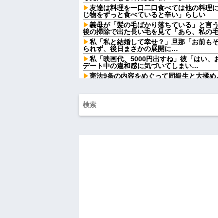
友達は料理を一口二口食べては他の料理
じ物をずっと食べていると辛い」らしい
義母が「髪の毛ばかり落ちている」と言
後の掃除で出た長い毛を見て「あら、私の
私「私と結婚して幸せ？」旦那「お前も
られず、後日まさかの展開に…
私「映画代、5000円出すね」彼「はい
デート中の違和感に気づいてしまい…
憲法9条の内容をめぐって同級生と大揉め
法に逆らうなやハンザイ者www」とかほざき.
【しまった…】 コトメに追い出されたト
のエリア)には絶対に上がらない」という約
が...
ATMで俺が暗証番号を入力し終わった瞬
女がこちらに荷物をばらまきやがった。俺
ル...
チー牛「デブの事豚丼って呼ぼうぜ！」
【悲報】「美人すぎる県警本部長」失職
【衝撃】葬儀屋「火葬プランはどうなさい
答)」→結果ァw w w w w w w w w w
【朗報】寺田心、週6ジム通いで体重62kg→
【画像】このLINEでなんで女が怒って
らしい←お前らは勿論わかるよな？？？？
妹と差をつけて育てられた。妹「家も土
は放棄して」母「うんうん」私「わかった」