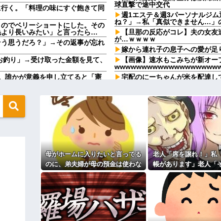
球直撃で途中交代
に行く。「料理の味にすぐ飽きて同
週1エステ＆週3パーソナルジ
ね？」→私「真似できません…」
うのでベリーショートにした。その
毛より長いみたい」と言ったら…
【旦那の反応がコレ】夫の女友
が…ｗｗｗｗ
そう思うだろ？」→その返事が忘れ
嫁から連れ子の息子への愛が足
、お釣り」→受け取った金額を見て、
【画像】速水もこみちが新オープ
wwwwwwwwwwwwwwwwwww
。誰かが意義を申し立てると「憲
宅配のにーちゃんが米を配達し
..
「おすそ分けなら五キロで良いんだ
飲んでいたらピンポーン→結果
メと二世帯住宅を建て、「２F(夫婦
束をしたが、早速破って2Fに上
なんなのよ！！！すごいわ掃除
【ネット史】「鏡の中のアクト
間に、後ろに並んでいた外国人風の
終わらなかったのか
（うっぜぇ。引き落としキャンセ
【胸糞】「食に執着がない」自
クソ男「専業主婦は昼間寝てら
←これが流行らなかった理由
ーもん。どうせ暇でしょ？俺のＤ
ｗｗｗｗｗｗｗｗｗ
母がホームに入りたいと言ってる
老人「席を譲れ！」私
【驚愕】養育費を払い続けた結
ますか？」ワイ喪主「直葬で(即
れｗｗｗｗ
のに、弟夫婦が母の預金は使わな
帳があります」老人「
職場で電話を取った新入社員の
いでと言ってきた。我が弟ながら
係ない！」→暴言を浴
82kgにwwwwwwww
けたことがあった
情けなくて溜息が出る
直後、周囲が動き出
るのか分かんない奴はモテない奴確定
既婚女性が夫に夕飯も用意せず
？？？
時には帰宅してるんだけど
地も、財産はすべて私が継ぐ。相続
主な税金の成り立ちを調べてみ
 → 数年後、復讐のチャンスが