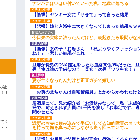
ナンパにほいほい付いていった私、地獄に落ちる
【衝撃】ヤンキー女に「サせて」って言った結果
【悲報】姉と入浴中に大きくなってしまった結果ｗｗ
今日夫の実家に泊ったんだけど、朝起きたら股間がな
【画像】女の子「お母さん！！私ようやくファッショ
ね！」→悲しい結果がこれ・・・
旦那が長男のDNA鑑定をしたら血縁関係0%だった。
男「俺は誰の子供なの？」長女・次男「ウワキ女！」
妻が亡くなったんだけど正直ガチで嬉しい
の社
「お前の父ちゃんは自宅警備員」とかからかわれたけ
い！！
」
居酒屋にて。兄の紹介者「お酒飲みなって」私「未成
発で、耐えきれず店員に5千円を渡し「お勘定です。
聞かせたら...
えてく
近所のお寺に住み込みで手伝いしてる知的障害のオッ
を持って顔を真っ赤にしながら走り回っていて…
・・・
【悲報】お風呂で父親と姉が完全に行為してるんだが..