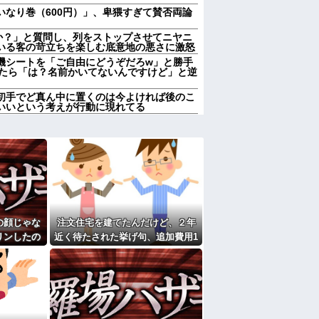
いなり巻（600円）」、卑猥すぎて賛否両論
んか？」と質問し、列をストップさせてニヤニ
いる客の苛立ちを楽しむ底意地の悪さに激怒
機シートを「ご自由にどうぞだろw」と勝手
したら「は？名前かいてないんですけど」と逆
初手でど真ん中に置くのは今よければ後のこ
いいという考えが行動に現れてる
んか？」と質問し、列をストップさせてニヤニ
いる客の苛立ちを楽しむ底意地の悪さに激怒
親が亡くなったんで僕のこと引き取ってほしい
ヒキニートを引き取らなきゃいけないんだ
それを兄嫁がご近所さんに売ってた。私「お
行ってる」私「？配達？」姪「それ言っちゃ
んです。本当です。信じて下さい」 ←何で
の顔じゃな
注文住宅を建てたんだけど、２年
リンしたの
近く待たされた挙げ句、追加費用1
しなきゃいけないのが苦痛。私「貴方は私の
していいはず」夫「それは男だから許される
ます？」義
400万請求された。流石におかしい
」→結果…
よね？
家だったら女の子はどういう反応をするか」
の7年の無視生活、その理由がコレｗｗｗ
中で生活保護を受けてます。妻に酷いことばか
働くから」「心を入れ替えるから」と言って