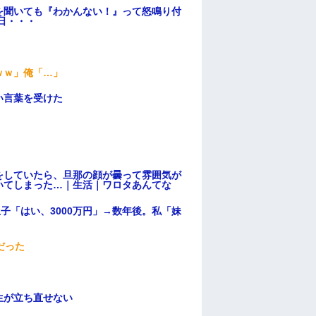
を聞いても『わかんない！』って怒鳴り付
日・・・
ｗｗ」俺「…」
い言葉を受けた
をしていたら、旦那の顔が曇って雰囲気が
いてしまった…｜生活｜ワロタあんてな
子「はい、3000万円」→数年後。私「妹
だった
生が立ち直せない