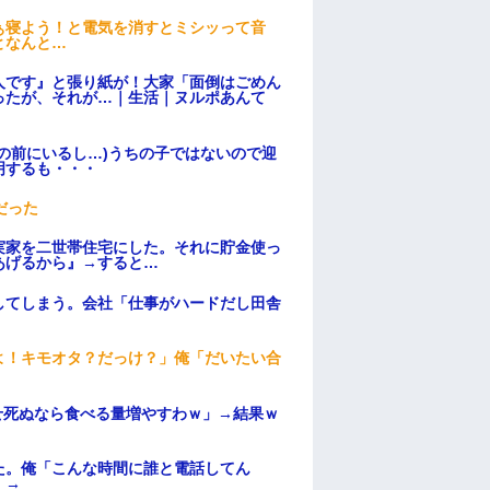
ぁ寝よう！と電気を消すとミシッって音
となんと…
人です』と張り紙が！大家「面倒はごめん
ったが、それが…｜生活｜ヌルポあんて
の前にいるし…)うちの子ではないので迎
明するも・・・
だった
実家を二世帯住宅にした。それに貯金使っ
あげるから』→すると…
してしまう。会社「仕事がハードだし田舎
よ！キモオタ？だっけ？」俺「だいたい合
せ死ぬなら食べる量増やすわｗ」→結果ｗ
た。俺「こんな時間に誰と電話してん
）→