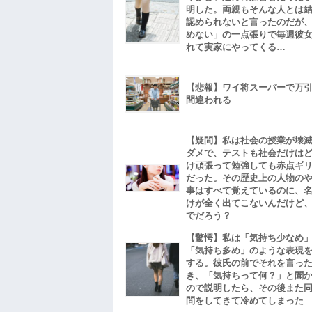
明した。両親もそんな人とは
認められないと言ったのだが
めない」の一点張りで毎週彼
れて実家にやってくる…
【悲報】ワイ将スーパーで万
間違われる
【疑問】私は社会の授業が壊
ダメで、テストも社会だけは
け頑張って勉強しても赤点ギ
だった。その歴史上の人物の
事はすべて覚えているのに、
けが全く出てこないんだけど
でだろう？
【驚愕】私は「気持ち少なめ
「気持ち多め」のような表現
する。彼氏の前でそれを言っ
き、「気持ちって何？」と聞
ので説明したら、その後また
問をしてきて冷めてしまった