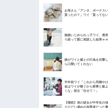
お母さん「アンタ、ボーナス
貰ったの？」ワイ「貰ってな
無能いじめられっ子ワイ、勇
り絞って親に相談した結果ｗ
娘がワイと嫁との行為を目撃
ら口聞いてくれない
半年前ワイ「これから同棲や
金はワイが稼ぐから家事と飯
くな」彼女「任せて！」
【唖然】弟の彼女が中学生の
りひどい虐めの加害者だった