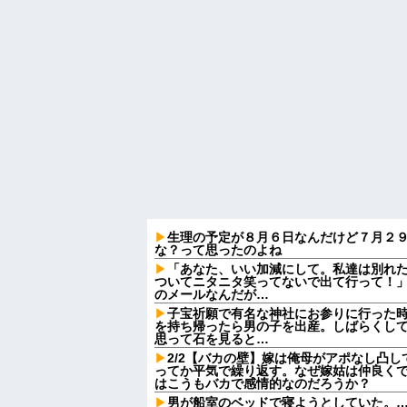
生理の予定が８月６日なんだけど７月２
な？って思ったのよね
「あなた、いい加減にして。私達は別れ
ついてニタニタ笑ってないで出て行って！」
のメールなんだが…
子宝祈願で有名な神社にお参りに行った
を持ち帰ったら男の子を出産。しばらくし
思って石を見ると…
2/2【バカの壁】嫁は俺母がアポなし凸
ってか平気で繰り返す。なぜ嫁姑は仲良く
はこうもバカで感情的なのだろうか？
男が船室のベッドで寝ようとしていた。…