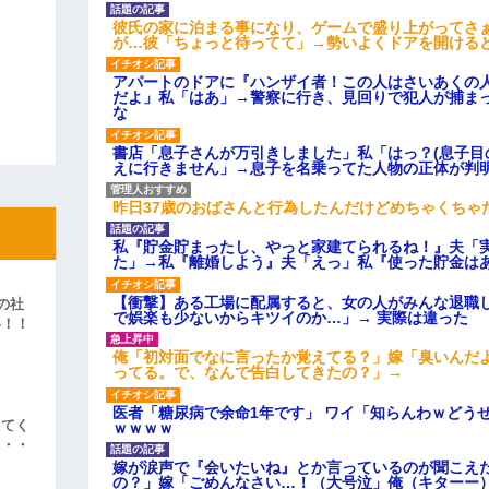
彼氏の家に泊まる事になり、ゲームで盛り上がってさ
が…彼「ちょっと待ってて」→勢いよくドアを開ける
アパートのドアに『ハンザイ者！この人はさいあくの
だよ」私「はあ」→警察に行き、見回りで犯人が捕ま
な
書店「息子さんが万引きしました」私「はっ？(息子目
えに行きません」→息子を名乗ってた人物の正体が判
昨日37歳のおばさんと行為したんだけどめちゃくちゃ
私『貯金貯まったし、やっと家建てられるね！』夫「
た」→私『離婚しよう』夫「えっ」私『使った貯金は
【衝撃】ある工場に配属すると、女の人がみんな退職
の社
で娯楽も少ないからキツイのか…」→ 実際は違った
い！！
」
俺「初対面でなに言ったか覚えてる？」嫁「臭いんだ
ってる。で、なんで告白してきたの？」→
医者「糖尿病で余命1年です」 ワイ「知らんわｗどう
えてく
ｗｗｗｗ
・・・
嫁が涙声で『会いたいね』とか言っているのが聞こえ
の？」嫁「ごめんなさい…！（大号泣」俺（キターー