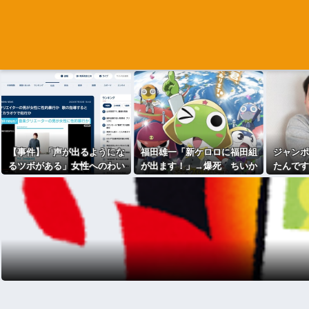
【事件】「声が出るようにな
福田雄一「新ケロロに福田組
ジャンポ
るツボがある」女性へのわい
が出ます！」→爆死 ちいか
たんです
せつな行為で音楽クリエイタ
わの監督「原作に忠実に」→
下さい」
ーを逮捕
爆売れ