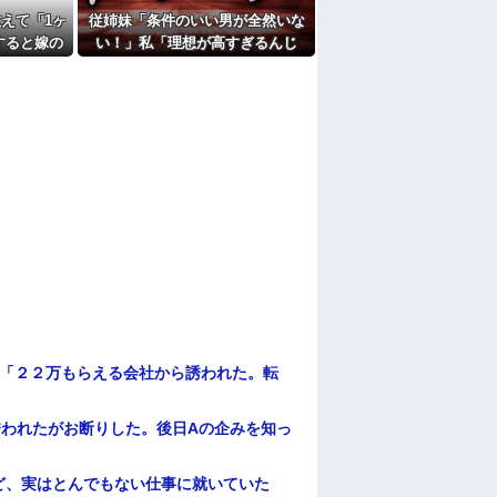
えて「1ヶ
従姉妹「条件のいい男が全然いな
たよ
すると嫁の
い！」私「理想が高すぎるんじ
に...
ゃ…？」→婚活の愚痴を聞き続け
た結果…
俺「２２万もらえる会社から誘われた。転
誘われたがお断りした。後日Aの企みを知っ
ど、実はとんでもない仕事に就いていた