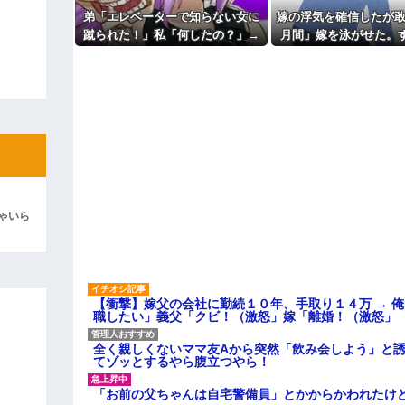
ているのだが・・・
も信じてもらえません。助けて
弟「エレベーターで知らない女に
嫁の浮気を確信したが敢
ィギュアがヤバすぎるｗｗｗｗｗｗ
主な税金の成り立ちを調べてみ
蹴られた！」私「何したの？」→
月間」嫁を泳がせた。
よ！」キチママ『そこに金庫があっ
事情を聞いた家族全員が「それは
不倫がトンデモないこと
「泥は出てけ！二度と来るな！」結
自業自得」と呆れてしまい…
彼「ちっ！」私「」
逆切れ。「何クラクション鳴らして
らｗｗｗｗｗ(※画像あり)
女子のこの動画、すげえええええｗ
車線を制限速度で走った結果
ゃいら
くる
やらかす←あまり悲しませないでく
【衝撃】嫁父の会社に勤続１０年、手取り１４万 → 
職したい」義父「クビ！（激怒」嫁「離婚！（激怒」
全く親しくないママ友Aから突然「飲み会しよう」と
てゾッとするやら腹立つやら！
「お前の父ちゃんは自宅警備員」とかからかわれたけ