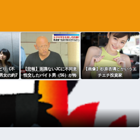
とり《不
【悲報】面識ないJCに不同意
【画像】杉原杏璃とかいうエ
男女の約7
性交したバイト男（56）が怖
チエチ投資家
⇒！
すぎる 千葉県（※画像あ
り）