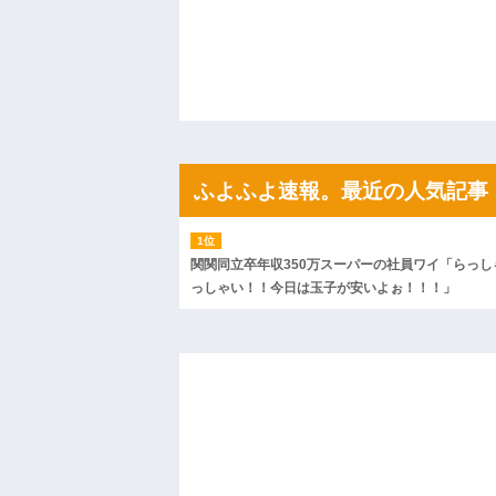
が寝ている間にイタズラしたと勘違いされ
ハードオフに売っていた4万4000円のフ
「こんな高いの？ｗｗ」「逆に超安い」
私「ちょっと、人の家の金庫触らないで
たから、開けてみようとしただけ☆』義兄
果・・・
私「初めて飲む味だけどなんのお茶？」
【GIF】JSのカンチョーワロタ
後続車にクラクションを鳴らされ彼氏が
んだ！降りてこいよ！」と怒鳴りだし...
ふよふよ速報。最近の人気記事
【衝撃】報酬100万円超の治験募集がこち
【ネット騒然】惨殺されたタワマン頂き
ｗｗｗｗｗｗｗｗｗｗ
【愕然】白のクラウン俺氏、高速道路左
関関同立卒年収350万スーパーの社員ワイ「らっし
wwwwwwwwwwww
っしゃい！！今日は玉子が安いよぉ！！！」
百年の恋12-899 食べた量を張り合って
【悲報】佐藤輝明・・・２軍でも盛大に
れ