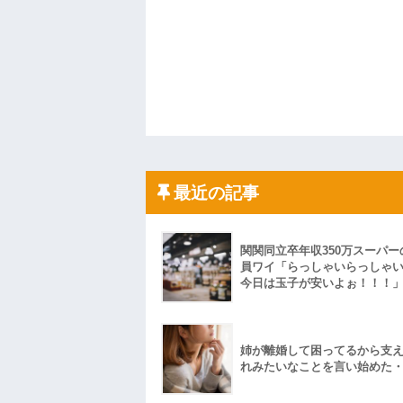
最近の記事
関関同立卒年収350万スーパー
員ワイ「らっしゃいらっしゃ
今日は玉子が安いよぉ！！！
姉が離婚して困ってるから支
れみたいなことを言い始めた