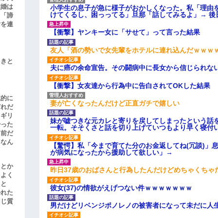
結婚は
小学生の息子が急に様子がおかしくなった。私「理由
けてくるし、困っってる」旦那「話してみるよ」→ 後
、「諦
女を連
【衝撃】ヤンキー女に「サせて」って言った結果
友人「酒の勢いで女先輩をホテルに連れ込んだｗｗｗ
引きと
夫に癌の余命宣告。その闘病中に長女から信じられな
【衝撃】女友達から行為中に告白されてOKした結果
滅的に
妻が亡くなったんだけど正直ガチで嬉しい
どれだ
リギリ
妹が嘘つきな元カレと寄りを戻してしまったという話
やった
一転。そそくさと話を切り上げていつもより早く寝付
名前だ
、なん
【驚愕】私「今まで育てた分のお金返してね(冗談)」息
が病気になったから援助して欲しい」→
」とか
昨日37歳のおばさんと行為したんだけどめちゃくちゃ
をよく
たと
彼女(37)の情欲がえげつない件ｗｗｗｗｗｗｗ
かれた
同じ質
男だけどリベンジポノレノの被害者になって未だに人