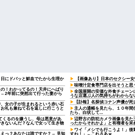
９日にドバッと鮮血でたから生理か
【画像あり】日本のセクシー女
味噌汁定食専門店を出そうと思
たの！わかってるの！天井にへばり
全国展開の安価な外食チェーン
←2年前に突然出て行った妻から
うな店選ぶ人の気持ちがわからな
【訃報】名探偵コナン声優が死去
時、女の子が生まれるという赤い石
てお礼も兼ねて石を返しに行こうと
主人の通帳を見たら、１０年間
たら、白状して...
してくるのを嫌うし、母は悪意があ
辺野古の防犯カメラ画像を見た
できないんだ？なんで女って生き物
ったからそれかよ」と有権者を呆
ワイ「メシでも行こうよ！」後
えっ？あなたは誰ですか？→ 見知
すね！」←これさあｗ