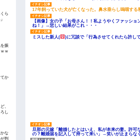
17年飼っていた犬が亡くなった。鼻水垂らし嗚咽する
いくら
い」
【画像】女の子「お母さん！！私ようやくファッショ
ね！」→悲しい結果がこれ・・・
ミスした新人(
)に冗談で「行為させてくれたら許し
気を振
ｗｗｗ
してか
けど、
よろし
旦那の元嫁「離婚したとはいえ、私が本来の妻。許可
頃かな
の？離婚届を記入して持って来い」→笑いが止まらな
事が判