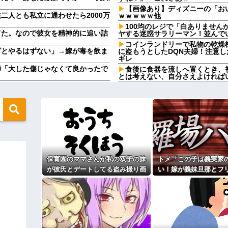
【画像あり】ディズニーの「お
二人とも私立に通わせたら2000万
ｗｗｗｗｗ他
100均のレジで「白ありませ
てた。なので彼女を精神的に追い詰
ヤする迷惑サラリーマン！並んで
コインランドリーで私物の乾燥
ざとやるはずない」→嫁が毒を飲ま
に盗もうとしたDQN夫婦！注意
ギレ
師「大した傷じゃなくて良かったで
食後に食器を流しへ置くとき、
とは考えない、自分さえよければ
引先から連絡が来た。話を聞くと納
100均のレジで「白ありませ
ヤする迷惑サラリーマン！並んで
」を小学校に植えた→20年経って
【人工障がい者】甥(28)「両
んですけど！」なんでいい年した
よ！甘やかされるとこうなるか…
が義妹旦那とフリンしたのよ！」私
です」→結果…
母が兄一家にお米を送ってる。
母さんいる？」甥「お米の配達に
を見たら不愉快になる。この責任を
ダメなんだよ！」ガチャ
ジャンポケ斉藤「同意があった
正体
保育園のママさんが私の双子の妹
トメ「この子は義実家
この主張が通らないの？
入りのドレスがこちらです←コレは
が彼氏とデートしてる盗み撮り画
い！嫁が義妹旦那とフ
盆正月に夫の実家に長時間滞在
実家を早々に退散する。私もそう
像を見せて「あとはわかるよね？
よ！」私「DNA鑑定し
らあまりにも非情な一言を告げられ
こと。女は許されない」
とりあえず5万を家に持ってきて」
妹旦那「もちろんです
同窓会で実験、「俺が青年実業
と脅してきた
う言うのでいいんだよが目一杯詰ま
【切実】夫に無理と言われた私
44歳無職です。精神科に通院
でしょ！？」俺「してないよ」←姉
りしたので離婚されそうです。「