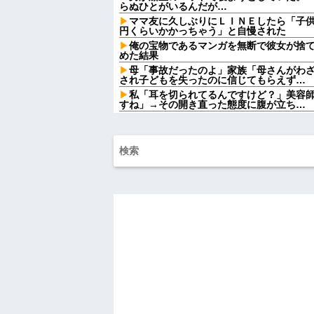
らぬひとがいるんだが…
ママ友に久しぶりにＬＩＮＥしたら「子供
円くらいかかっちゃう」と自慢された
俺の宝物であるマンガを無断で彼女が捨
めた結果
母「事故だったのよ」家族「母さんがわ
され子どもを失ったのに信じてもらえず…
私「耳を切られてるんですけど？」美容
すね」→その開き直った態度に腹が立ち…
退職してしばらく経った頃、元職場の取
得できない内容で…
【復讐】 絶対に「植えてはいけない植物
見に行くと…「！？」衝撃の光景が・・・
トメ「この子は義実家の顔じゃない！嫁
「DNA鑑定します？」義妹旦那「もちろん
岡田斗司夫「人間の本音としてブサイク
どうとるんだ」
カフェで長時間パソコン弄っている奴の
【画像】俺たちの姫、佳子さまのお気に
可愛過ぎるw w w w w w w w
【超悲報】明日花キララさん、専門家か
る
【画像】令和最新版の宇垣美里さん←こ
ってると話題にw w w w w w w w w
姉「下着に違和感がある！イタズラした