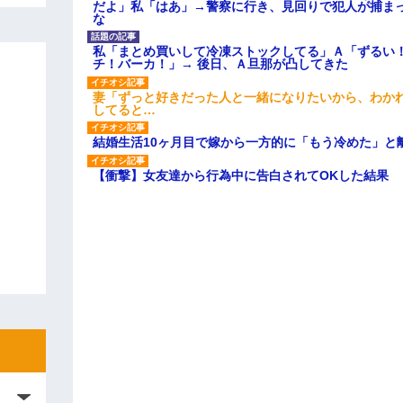
だよ」私「はあ」→警察に行き、見回りで犯人が捕ま
な
私「まとめ買いして冷凍ストックしてる」Ａ「ずるい
チ！バーカ！」→ 後日、Ａ旦那が凸してきた
妻「ずっと好きだった人と一緒になりたいから、わか
してると…
結婚生活10ヶ月目で嫁から一方的に「もう冷めた」と
【衝撃】女友達から行為中に告白されてOKした結果