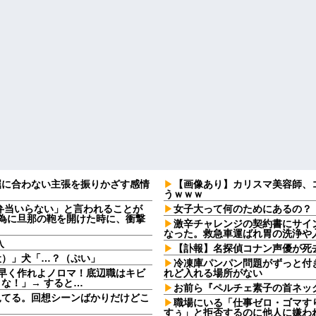
屈に合わない主張を振りかざす感情
【画像あり】カリスマ美容師、
・
うｗｗｗ
弁当いらない」と言われることが
女子大って何のためにあるの？
る為に旦那の鞄を開けた時に、衝撃
激辛チャレンジの契約書にサイ
なった。救急車運ばれ胃の洗浄や入院
入
【訃報】名探偵コナン声優が死去
犬）」犬「…？（ぷい」
冷凍庫パンパン問題がずっと付
早く作れよノロマ！底辺職はキビ
れど入れる場所がない
な！」→ すると…
お前ら『ペルチェ素子の首ネッ
見てる。回想シーンばかりだけどこ
職場にいる「仕事ゼロ・ゴマすり
すぅ」と拒否するのに他人に嫌わ