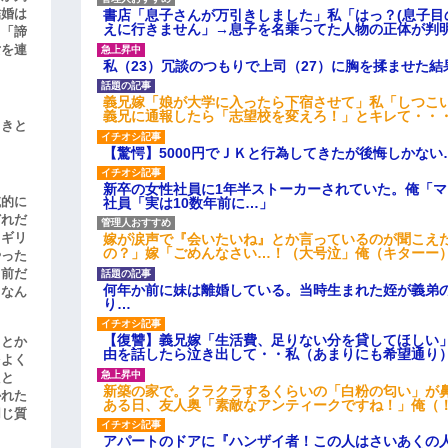
結婚は
書店「息子さんが万引きしました」私「はっ？(息子目
えに行きません」→息子を名乗ってた人物の正体が判
、「諦
女を連
私（23）冗談のつもりで上司（27）に胸を揉ませた結
義兄嫁「娘が大学に入ったら下宿させて」私「しつこい
義兄に通報したら「志望校を変えろ！」とキレて・・
引きと
【驚愕】5000円でＪＫと行為してきたが後悔しかない
新卒の女性社員に1年半ストーカーされていた。俺「
滅的に
社員「実は10数年前に…」
どれだ
リギリ
嫁が涙声で『会いたいね』とか言っているのが聞こえ
の？」嫁「ごめんなさい…！（大号泣」俺（キターー
やった
名前だ
何年か前に妹は離婚している。当時生まれた姪が義弟
、なん
り…
【復讐】義兄嫁「生活費、足りない分を貸してほしい」
」とか
由を話したら泣き出して・・私（あまりにも希望通り
をよく
たと
新築の家で。クラクラするくらいの「白粉の匂い」が
かれた
ある日、友人奥「素敵なアンティークですね！」俺（
同じ質
アパートのドアに『ハンザイ者！この人はさいあくの