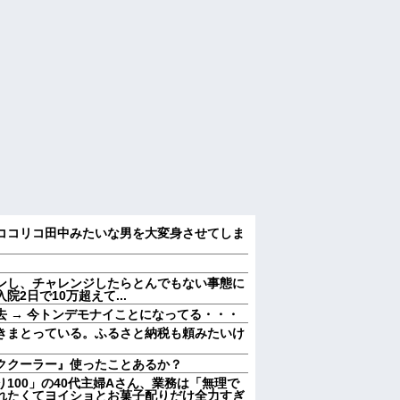
ココリコ田中みたいな男を大変身させてしま
ンし、チャレンジしたらとんでもない事態に
2日で10万超えて...
 → 今トンデモナイことになってる・・・
きまとっている。ふるさと納税も頼みたいけ
ククーラー』使ったことあるか？
100」の40代主婦Aさん、業務は「無理で
れたくてヨイショとお菓子配りだけ全力すぎ