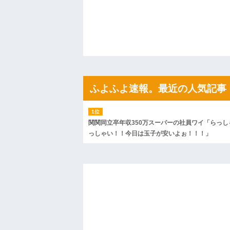
私「ちょっと、人の家の金庫触らないで
たから、開けてみようとしただけ☆』義兄
果・・・
私「初めて飲む味だけどなんのお茶？」
【GIF】JSのカンチョーワロタ
後続車にクラクションを鳴らされ彼氏が
んだ！降りてこいよ！」と怒鳴りだし...
【衝撃】報酬100万円超の治験募集がこち
【ネット騒然】惨殺されたタワマン頂き
ｗｗｗｗｗｗｗｗｗｗ
ふよふよ速報。最近の人気記事
【愕然】白のクラウン俺氏、高速道路左
wwwwwwwwwwww
百年の恋12-899 食べた量を張り合って
【悲報】佐藤輝明・・・２軍でも盛大に
関関同立卒年収350万スーパーの社員ワイ「らっし
れ
っしゃい！！今日は玉子が安いよぉ！！！」