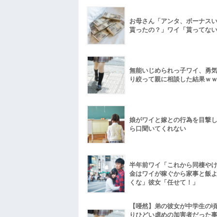
お母さん「アンタ、ボーナス
貰ったの？」ワイ「貰ってな
無能いじめられっ子ワイ、勇
り絞って親に相談した結果ｗ
娘がワイと嫁との行為を目撃
ら口聞いてくれない
半年前ワイ「これから同棲や
金はワイが稼ぐから家事と飯
くな」彼女「任せて！」
【唖然】弟の彼女が中学生の
りひどい虐めの加害者だった