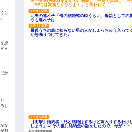
夫の友達がBBQを定期的に開催して夫婦で参加してた
「BBQは友達とやりなよ！」と言われて…
いくら
元夫の連れ子「俺の結婚式の時くらい、母親としての
い」
うも連れ子は…
最近うちの庭に知らない男の人がしょっちゅう入って
が怒鳴りつけてきた。
気を振
ｗｗｗ
してか
けど、
よろし
【衝撃】婚約者「兄と結婚はするけど嫁入りするわけ
頃かな
しょう」→ その後に結納金の話をしたので、母が・・
事が判