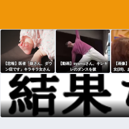
【悲報】医者「娘さん、ダウ
【動画】syamuさん、キレキ
【画像】
ン症です」キラキラ女さん
レのダンスを披
女(28)
「人生終わった」⇒絶望
露！！！！！！！
ー代表の
へ！！！！
闘を称