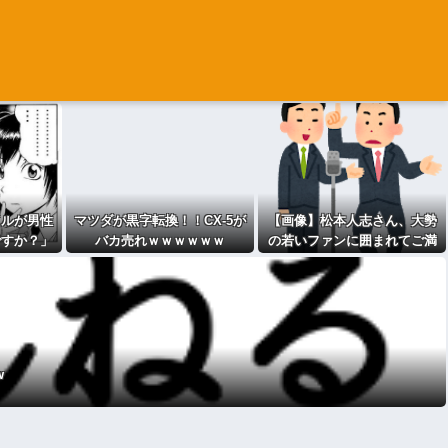
ドルが男性
マツダが黒字転換！！CX-5が
【画像】松本人志さん、大勢
ですか？」
バカ売れｗｗｗｗｗｗ
の若いファンに囲まれてご満
炎上ｗｗｗ
悦wwwwwwwwwwwwww
ｗ
w