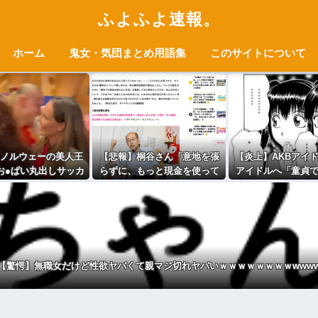
ふよふよ速報。
ホーム
鬼女・気団まとめ用語集
このサイトについて
ノルウェーの美人王
【悲報】桐谷さん「意地を張
【炎上】AKBアイ
、お●ぱい丸出しサッカ
らずに、もっと現金を使って
アイドルへ「童貞
ロッカールームで健
遊べばよかった」
→セクハラだと大
えるｗｗｗｗｗｗ
ｗｗｗｗ
【驚愕】無職女だけど性欲ヤバくて親マジ切れヤバいｗｗｗｗｗｗｗｗwww