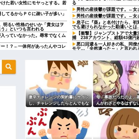
かけた若い女性にモヤっとする。若
る
男性の産後鬱が課題です。←女
用してるからＰＣに疎い子が多い」
男性の産後鬱が課題です。←女
息子に『葵』と名付けたら、初
。明るい性格のせいか「貴女はヲ
でも避けられなかった勘違いとは
違う」といつも言われる
【衝撃】ジャンプストアで大量
が入っていなかった。尋常でなくム
捕 238アカウント、総額43億
悪口回避＆一人好きの私、同僚
ソー！？←一体何があったんやコレ
モヤ…「全然違った～」と言われ
バサバ？←ネチネチ気にしてる時
買いに行くか」店員「ほいっ見積も
コンビニのおでんを買ったら注
らもそう思うよな？？？？？
カついたので店員に...
ら、この高級時計も車もぜ～んぶ経
ウトがウワキしてる事が発覚し
んておらんよな？よな？w w w
合いになり...
公園遊びの菓子交換が嫌だ。大
激怒｢子供に見せる内容じゃない｡
身体にも歯にも良くないし最悪
w w w
洗濯をしてくれるのは嬉しいん
これw w w w w w w w
かるし天気の良い日は外で干して
激辛チャレンジの契約書にサイン
母「事故だったのよ」
「本当にコイツでいいの？」彼「な
伝えたらブチ切れ。電気代は別に
し、チャレンジしたらとんでもな
んがわざとやるはずな
きなさい！（私）さん、実は...
【衝撃】帰宅すると嫁が赤ん坊
い事態になった。救急車運ばれ胃
毒を飲まされ子どもを
お肉と酒と、お風呂グッズの準備し
った驚きの理由とはｗｗｗｗ
キィィィィー！！！！」私「あ…」
の洗浄や入院2日で10万超えて...
信じてもらえず
冷凍庫パンパン問題がずっと付
きつけて炎上ｗｗｗｗｗｗｗｗ
れど入れる場所がない
ィギュアがヤバすぎるｗｗｗｗｗｗ
私が席を外して戻ってくると、
主な税金の成り立ちを調べてみ