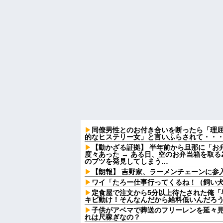
同僚男性とのお付き合いを断ったら「理
的なヒステリー女」と言いふらされて・・
【動かざる証拠】 半年前から旦那に「お
度々あった → ある日、空のお弁当箱を取
のブツを発見してしまう…
【朗報】 吉野家、ラーメンチェーンに参
ワイ「たろー仕事行ってくるね！（飼い
定食屋で注文から5分以上待たされた俺「
キビ動け！そんなんだから給料低いんだろう
子供がアベマで葬送のフリーレンを延々
れは尺稼ぎなの？