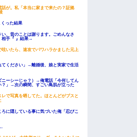
電話が。私「本当に家まで来たの？証拠
後
まくった結果
さい、昔のことは謝ります。ごめんなさ
相手『 』結果→
で呟いたら、速攻でパワハラかました元上
れてください」→離婚後、娘と実家で生活
ズニーシーじゃ？）→俺電話「今何してん
い？」→次の瞬間、すごい鳥肌が立った
スレで写真を晒してた。ほとんどがブスと
た
ころに隠している事に気づいた俺「忍びこ
…