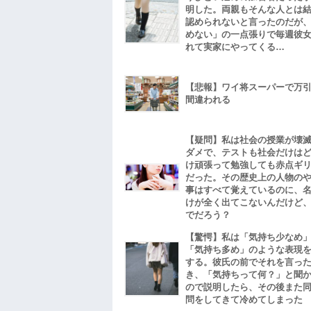
明した。両親もそんな人とは
認められないと言ったのだが
めない」の一点張りで毎週彼
れて実家にやってくる…
【悲報】ワイ将スーパーで万
間違われる
【疑問】私は社会の授業が壊
ダメで、テストも社会だけは
け頑張って勉強しても赤点ギ
だった。その歴史上の人物の
事はすべて覚えているのに、
けが全く出てこないんだけど
でだろう？
【驚愕】私は「気持ち少なめ
「気持ち多め」のような表現
する。彼氏の前でそれを言っ
き、「気持ちって何？」と聞
ので説明したら、その後また
問をしてきて冷めてしまった