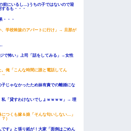
の前にいるし…)うちの子ではないので迎
明するも・・・
果・・・
、学校斡旋のアパートに行け」→ 旦那が
・
…
マジで怖い」上司「話をしてみる」→女性
た。俺「こんな時間に誰と電話してん
）→
の子じゃなかったため妹有責での離婚にな
私「貸すわけないでしょｗｗｗｗ」→ 理
）
鼻につくも嫁＆娘「そんな匂いしない…」
！？）
人です』と張り紙が！大家「面倒はごめん