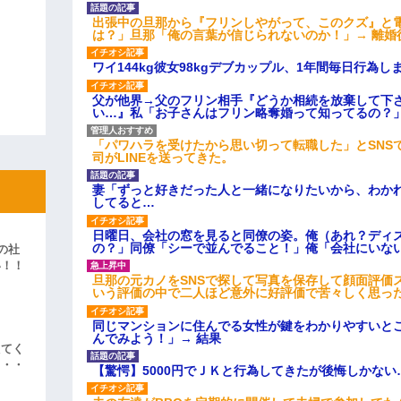
出張中の旦那から『フリンしやがって、このクズ』と
は？」旦那「俺の言葉が信じられないのか！」→ 離婚
ワイ144kg彼女98kgデブカップル、1年間毎日行為し
父が他界→父のフリン相手『どうか相続を放棄して下
い…』私「お子さんはフリン略奪婚って知ってるの？」
「パワハラを受けたから思い切って転職した」とSNS
司がLINEを送ってきた。
妻「ずっと好きだった人と一緒になりたいから、わか
してると…
日曜日、会社の窓を見ると同僚の姿。俺（あれ？ディ
の？」同僚「シーで並んでること！」俺「会社にいな
の社
い！！
旦那の元カノをSNSで探して写真を保存して顔面評価
」
いう評価の中で二人ほど意外に好評価で苦々しく思っ
同じマンションに住んでる女性が鍵をわかりやすいと
んでみよう！」→ 結果
えてく
・・・
【驚愕】5000円でＪＫと行為してきたが後悔しかない