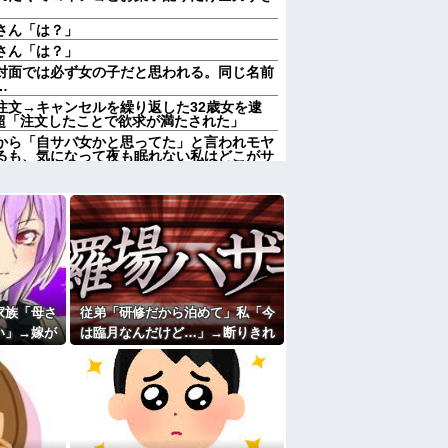
さん「は？」
さん「は？」
対面では必ず女の子だと思われる。同じ名前
…
注文→キャンセルを繰り返した32歳女を逮
円超「注文したことで欲求が満たされた」
から「自サバ女かと思ってた」と言われモヤ
るも、気になって夜も眠れない私はどこがサ
点で自サバじゃない他
文した具が入っていなかった。尋常でなくム
、トメが倒れた。ブチギレた夫とウトが殴り
人数だと菓子食べ放題みたいになっちゃって
だが浴室乾燥機をほぼ毎日使い「電気代もか
くれたら嬉しい」と子なしの専業主婦の妻に
家族「母さ
従弟「研修だから泊めて」私「今
い」→嫁が
は臨月なんだけど…」→断りきれ
産み落としそうに→それだけでは終わらなか
失ったのに
ず了承したら、さらに図々しい要
…
求まで飛び出して…
きまとっている。ふるさと納税も頼みたいけ
園ママが私の財布をいじった形跡が・・・
たよ