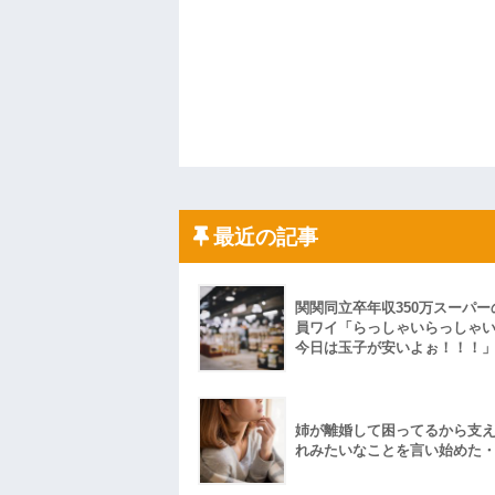
最近の記事
関関同立卒年収350万スーパー
員ワイ「らっしゃいらっしゃ
今日は玉子が安いよぉ！！！
姉が離婚して困ってるから支
れみたいなことを言い始めた