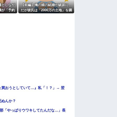
朧としなが
【前編】俺の娘の結婚が破談に。
嬢が「予約
だが彼氏は「2000万の土地」を購
と拒否され
入。こじれた二人は想像以上の修
めの電話も
羅場に
.
買おうとしていて…』私「！？」→ 翌
死ぬんか？
旦那「やっぱりウワキしてたんだな…」長