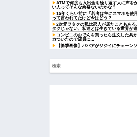
ATMで何度も入出金を繰り返す人に声を
い人ってそんな余裕ないのかな？
15年くらい前に「若者は主にスマホを使
って言われてたけど今はどう？
2次元ヲタクの私は恋人が居たこともある
タクじゃない、私達とは生きている世界が
コンビニのおでんを買ったら注文した具
カついたので店員に...
【衝撃画像】ババアがジジイにチェーン
w w w w w w w w w
【画像】ワイ「アルファードいいなあ。
りな！」ワイ「金額おかしくね？」←お前
【驚愕】ユーチューバー「撮影で使うか
費でタダ！ｗ」←まさかコレ本気にしてる奴な
w w w w w w w w
【悲報】ちいかわの映画を見たイラン人が
悪影響は計り知れない｣←これw w w w w w 
【速報】へずまりゅうさん、完全に聖人の顔へ←
彼の実家に結婚のご挨拶に行った。 彼父
んだよ！結婚に反対なのか！？」彼母「落ち着
兄嫁「正月に帰るから、ゲームと、いい
とけよ」寝起きの私「知るかボケ」兄嫁「
【悲報】 有吉、一般人に「ド正論」を叩
ハードオフに売っていた4万4000円のフ
「こんな高いの？ｗｗ」「逆に超安い」