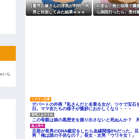
よ！」キチママ『そこに金庫があっ
「泥は出てけ！二度と来るな！」結
【驚愕】嫁さんの浮気が判明→間
40度近い熱と頭痛で朦
男と対面してみた結果ｗｗｗ
ら病院行ったら、受付
彼「ちっ！」私「」
のない人は診ません」
た。タクシーを呼ぶた
逆切れ。「何クラクション鳴らして
貸してくれず..
らｗｗｗｗｗ(※画像あり)
女子のこの動画、すげえええええｗ
車線を制限速度で走った結果
くる
やらかす←あまり悲しませないでく
ゃいら
デパートの外商『私さんだと名乗る女が、ツケで宝石を
日。ママ友たちの様子が微妙におかしくなり・・・
この母親は娘の黒歴史を掘り出さないと死ぬんか？ 
旦那が長男のDNA鑑定をしたら血縁関係0%だった。
男「俺は誰の子供なの？」長女・次男「ウワキ女！」