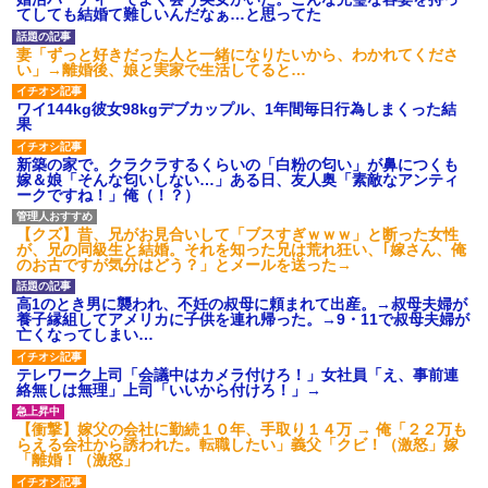
いよ！」と怒鳴りだし...
てしても結婚て難しいんだなぁ…と思ってた
【衝撃】報酬100万円超の治験
募集がこちらｗｗｗｗｗ(※画像
妻「ずっと好きだった人と一緒になりたいから、わかれてくださ
あり)
い」→離婚後、娘と実家で生活してると…
【ネット騒然】惨殺されたタ
ワマン頂き女子のこの動画、す
ワイ144kg彼女98kgデブカップル、1年間毎日行為しまくった結
げえええええｗｗｗｗｗｗｗｗ
果
ｗｗｗ
【愕然】白のクラウン俺氏、
新築の家で。クラクラするくらいの「白粉の匂い」が鼻につくも
高速道路左車線を制限速度で走
嫁＆娘「そんな匂いしない…」ある日、友人奥「素敵なアンティ
った結果wwwwwwwwwwww
ークですね！」俺（！？）
百年の恋12-899 食べた量を
張り合ってくる
【クズ】昔、兄がお見合いして「ブスすぎｗｗｗ」と断った女性
【悲報】佐藤輝明・・・２軍
が、兄の同級生と結婚。それを知った兄は荒れ狂い、｢嫁さん、俺
でも盛大にやらかす←あまり悲
のお古ですが気分はどう？」とメールを送った→
しませないでくれ
高1のとき男に襲われ、不妊の叔母に頼まれて出産。→叔母夫婦が
養子縁組してアメリカに子供を連れ帰った。→9・11で叔母夫婦が
亡くなってしまい…
テレワーク上司「会議中はカメラ付けろ！」女社員「え、事前連
絡無しは無理」上司「いいから付けろ！」→
【衝撃】嫁父の会社に勤続１０年、手取り１４万 → 俺「２２万も
らえる会社から誘われた。転職したい」義父「クビ！（激怒」嫁
「離婚！（激怒」