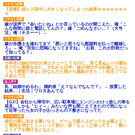
【悲報】姉と入浴中に大きくなってしまった結果ｗｗｗｗｗｗｗ
ｗ
嫁が涙声で『会いたいね』とか言っているのが聞こえた。俺「こ
んな時間に誰と電話してんの？」嫁「ごめんなさい…！（大号
泣」俺（キターー）→
嫁が弁護士を連れてきて「悪いと思うなら慰謝料を払って離婚し
ろ」→ 俺「完全に恐喝になってますね」「お前、これが詐欺だっ
て知ってる？」
小学生の妹が20代の弟とチューしてるのに、見て見ぬふりの親を
見てから実家を出た。それから15年、妹が弟の子を妊娠したらし
くもう堕胎できない月なんだと母から連絡がきた…｜生活｜ワロ
タあんてな
私「結婚やめるわ」 婚約者「え？なんでなんで？」 → 放置した
結果…｜生活｜ワロタあんてな
【GJ!】会社から帰宅中、広い駐車場にエンジンかけっ放しの車を
発見。しかも「ヒィ～」みたいな声も聞こえてきたので気になっ
て近寄ったら女の子がおっさんの下敷きになってた
彼氏の家に泊まる事になり、ゲームで盛り上がってさぁ寝よう！
と電気を消すとミシッって音が…彼「ちょっと待ってて」→勢い
よくドアを開けるとなんと…