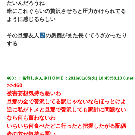
たいんだろうね
最近うちの庭に知らない男の人がしょっちゅう入ってくる。それ
を職場で愚痴ったら、同僚男性が怒鳴りつけてきた。
暗にこれぐらいの贅沢させろと圧力かけられてる
ように感じるらしい
転職先が決まったので退職の意思を伝えたら。上司「無責任」
「簡単には辞めさせない」私（どうせ辞めるし…）→ 思いっきり
反論をしてみた
その旦那友人
の愚痴がまた長くてうざかったり
する
妊娠中に「おいこのブタ女！てめー席譲れ！」と絡まれ腹を殴る
真似された。泣きながら夫に話すと一年後に…
【画像】女の子「お母さん！！私ようやくファッションモデルに
選ばれたの！絶対見に来てね！」→悲しい結果がこれ・・・
463
：
名無しさん＠ＨＯＭＥ
：
2016/01/05(火) 10:49:58.13 0.net
>>460
ホテルに泊まったんだけど従業員が最悪だった。折角の旅行で何
被害妄想気持ち悪いわ
故私が怒鳴られなきゃいけなかったのだ
旦那の金で贅沢してる訳じゃないならほっとけよ
逆に私がトメと旦那で贅沢しても家計に問題ない
上司「何なの、この書類！！」私「あの‥」上司「今は私が話し
てるの！」私「ですから」上司「黙って聞きなさい！」私「それ
なら何も言わないわ
は」上司「言い訳しない！」→結果ｗｗｗｗｗ
いちいち何食べたどこ行ったと把握したがる配偶
者の方が気持ち悪い
昨日37歳のおばさんと行為したんだけどめちゃくちゃだった