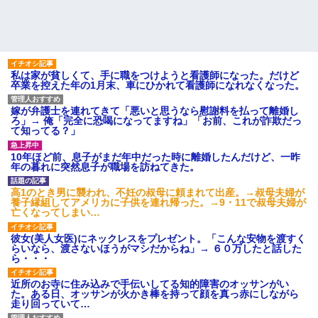
私は家が貧しくて、手に職をつけようと看護師になった。だけど
卒業を控えた年の1月末、車にひかれて看護師になれなくなった。
嫁が弁護士を連れてきて「悪いと思うなら慰謝料を払って離婚し
ろ」→ 俺「完全に恐喝になってますね」「お前、これが詐欺だっ
て知ってる？」
10年ほど前、息子がまだ年中だった時に離婚したんだけど、一昨
年の暮れに突然息子が職場を訪ねてきた。
高1のとき男に襲われ、不妊の叔母に頼まれて出産。→叔母夫婦が
養子縁組してアメリカに子供を連れ帰った。→9・11で叔母夫婦が
亡くなってしまい…
彼女(美人女医)にネックレスをプレゼント。「こんな安物を渡すく
らいなら、渡さないほうがマシだからね」→ ６０万したと話した
ら・・・
近所のお寺に住み込みで手伝いしてる知的障害のオッサンがい
た。ある日、オッサンが火かき棒を持って顔を真っ赤にしながら
走り回っていて…