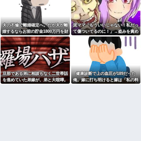
レベル高過ぎる件w w w w w w
【朗報】かつや感謝祭が開催
w w w
中！人気メニューが税抜150円引
【衝撃】広末涼子さんが地上
き＆ご飯大盛り無料
波にスピード復帰できる理由←
【困惑】嫁の誕生日にサプラ
コレ、誰にも分からない模様w w
夫の不倫で離婚確定へ。だが夫が離
泥ママ「もういいじゃない！私だっ
イズしたら「苦行だった」と言
w w w w w w
われたんだが…その理由が納得
婚するならお前の貯金1800万円を財
て傷ついてるのに！」→盗みを責め
【画像】俺たちの姫本田望
いかないｗｗｗｗ
産分与しろ」と言い出した
られた泥ママがまさかの被害者アピ
結、久しぶりに画像を投稿した
こども園から孫が怪我した迎
結果→やっぱりワイらの姫だっ
ール。その言い分に周囲から笑いが
えにと連絡あり。石をどかして
たw w w w w w w w w w
ミミズ集め足の上に石を落とし
漏れてしまい…
【画像】ワイの会社の女さ
たそうな
ん、『コレ』を強調し過ぎて完
Ａちゃんママは遊園地や水族
全にあたしこ枠を狙ってるんだ
館が大嫌い。夏休みのお出かけ
がw w w w w w w w w w w w
先はおばあちゃんちだけ。私の
旦那である弟に相談もなく二世帯話
健康診断で上の血圧が189だった
【悲報】 マイナ保険証のクソ
母「可哀想。孫ちゃんと一緒に
ぶり、バレるｗｗｗｗｗｗｗｗ
ＴＤＬに連れて行ってあげた
を進めていた弟嫁が、弟と大喧嘩。
俺。嫁に打ち明けると嫁は「私の料
ｗ
い」→Ａママに烈火の如くキレ
その騒動で夫婦仲は最悪になったは
理は間違ってない」
られた
私「あのお金どこ？」母「お
ずが…
兄ちゃんに貸したわよ」私「勝
こども園から孫が怪我した迎
手に？」→昔から続く兄だけ特
えにと連絡あり。石をどかして
別扱いに限界がきて…
ミミズ集め足の上に石を落とし
たそうな
私「妊娠しました」義兄嫁
「その子は私が育てる！」→義
姑が亡くなった後、舅(62歳)と
妹の子を育ててきた私にまさか
小姑(28歳)が並んで寝るようにな
の要求をしてきて…
った。おかしいと思うのは私だ
け？
下に住み始めた住民の頭がお
かしい。朝3時から部屋に掃除機
【悲報】『自認レイブンクロ
をかける音が響く・・・
ー』 ← こいつらのタチ悪い率は