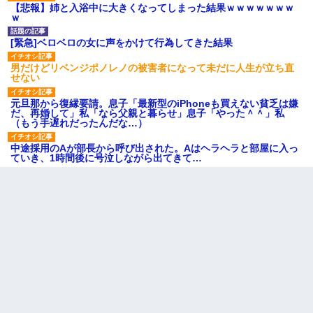
【悲報】姉と入浴中に大きくなってしまった結果ｗｗｗｗｗｗｗ
ｗ
[緊急]ベロベロの女に声をかけて行為してきた結果
男だけどリベンジポノレノの被害者になって未だに人生が立ち直
せない
元旦那から復縁要請。息子「最新型のiPhoneも買えない貧乏は嫌
だ、再婚して」私「なら父親と暮らせ」息子「やった＾＾」私
（もう手遅れだったんだな…）
中途採用のAが部長から呼び出された。Aはヘラヘラと部屋に入っ
ていき、1時間後に号泣しながら出てきて…