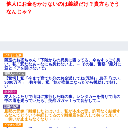
他人にお金をかけないのは義親だけ？貴方もそう
なんじゃ？
隣室のお婆ちゃん「下階からの異臭に困ってる、今もすっごく臭
い」私「変だなあ～なにも臭わないよ」→ その後。警察『絶対に
窓とドアを開けないで』
【驚愕】私「今まで育てた分のお金返してね(冗談)」息子「はい、
3000万円」→数年後。私「妹が病気になったから援助して欲し
い」→
友人とふたりで山口に旅行した時の事。レンタカーを借りて山の
中の道を走っていたら、突然ガガッ！って音がして…
旦那の元嫁「離婚したとはいえ、私が本来の妻。許可なく結婚す
るなんてどういう神経してるの？離婚届を記入して持って来い」
→笑いが止まらなくなり・・・