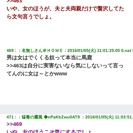
>>463
いや、女のほうが、夫と夫両親だけで贅沢してた
ＤＮＡ検査『血縁関係０％』旦那「やっぱり托卵だったんだ…」
ら文句言うでしょ。
嫁「本当に身に覚えがない」「なにかの間違いだ！取り違え
だ！」→ 嫁「あっ」
【戦争】不妊の俺嫁に弟嫁が2日間4歳児を託児 俺嫁はそこまで気
にしてなかったが、あまりにも子供が俺嫁に懐くので最後らへん
顔引きつってた → そして弟嫁が迎えに来た翌日…
469
：
名無しさん＠ＨＯＭＥ
：
2016/01/05(火) 11:01:25.05 0.net
男は女はでくくる奴って本当に馬鹿
旦那が長男のDNA鑑定をしたら血縁関係0%だった。旦那「やっぱ
>>463は自分に実害ないなら気にしないって言っ
りウワキしてたんだな…」長男「俺は誰の子供なの？」長女・次
男「ウワキ女！」
てんのに女は～とかwww
この母親は娘の黒歴史を掘り出さないと死ぬんか？ 死ぬんか？
私が遺産を相続。→それを知った義両親が「旅行代金を出せ！」
「リフォーム費用を負担しろ！」「金の管理は私達がする！」と
浅ましくも集りにきた。
471
：
猛毒の霧風 ◆nPaKbZwu0AT9 
：
2016/01/05(火) 11:03:51.
>>469
元旦那から復縁要請。息子「最新型のiPhoneも買えない貧乏は嫌
だ、再婚して」私「なら父親と暮らせ」息子「やった＾＾」私
いや、女のほうこそ気にするでしょ。
（もう手遅れだったんだな…）