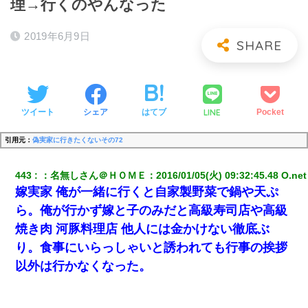
理→行くのやんなった
2019年6月9日
LINE
ツイート
シェア
はてブ
Pocket
引用元：
偽実家に行きたくないその72
443
：
名無しさん＠ＨＯＭＥ
：
2016/01/05(火) 09:32:45.48 O.net
嫁実家 俺が一緒に行くと自家製野菜で鍋や天ぷ
ら。俺が行かず嫁と子のみだと高級寿司店や高級
焼き肉 河豚料理店 他人には金かけない徹底ぶ
り。食事にいらっしゃいと誘われても行事の挨拶
以外は行かなくなった。