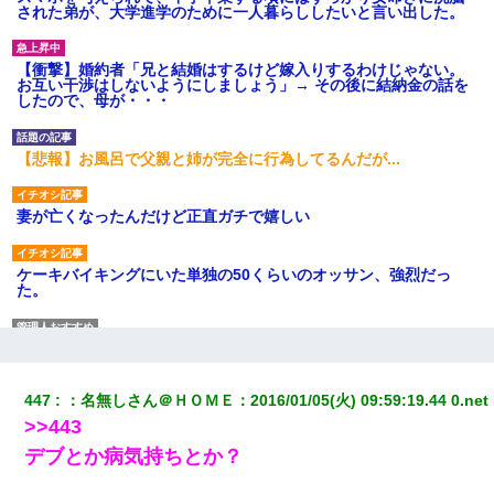
された弟が、大学進学のために一人暮らししたいと言い出した。
【衝撃】婚約者「兄と結婚はするけど嫁入りするわけじゃない。
お互い干渉はしないようにしましょう」→ その後に結納金の話を
したので、母が・・・
【悲報】お風呂で父親と姉が完全に行為してるんだが...
妻が亡くなったんだけど正直ガチで嬉しい
ケーキバイキングにいた単独の50くらいのオッサン、強烈だっ
た。
友人とふたりで山口に旅行した時の事。レンタカーを借りて山の
中の道を走っていたら、突然ガガッ！って音がして…
447
：
名無しさん＠ＨＯＭＥ
：
2016/01/05(火) 09:59:19.44 0.net
【ワロタ】姉から「肉食系14才、乳丸出し、毛はうっすら生えか
>>443
け」というタイトルで画像が送られてきた
デブとか病気持ちとか？