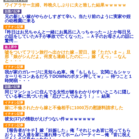
ワイアラサー主婦、昨晩久しぶりに夫と致した結果ｗｗｗｗｗ
兄の新しい嫁がやらかしすぎて辛い。当たり前のように実家や姪
の幼稚園に来る
｢昨日はお兄ちゃんと一緒にお風呂に入っちゃった～｣とか毎日兄
の話をしていたA子が事故で亡くなった。→Ａ子のお母さんの話に
驚愕…
嘘をついてフリン旅行へ出かけた嫁→翌日、嫁「ただいま～」旦
那「娘がシんだよ。何度も連絡したのに…」嫁「えっ」→なん
と・・・
我が家のガレージに見知らぬ車。俺「もしもし、玄関にもシャッ
ターリモコンあるだろ？DOWNのボタン押してｗ」→ 待つこと１
時間弱・・・
同じマンションに住んでる女性が鍵をわかりやすいところに隠し
ている事に気づいた俺「忍びこんでみよう！」→ 結果
嫁に不倫されたから嫁と不倫相手に1000万の慰謝料請求した
彼女(37)の情欲がえげつない件ｗｗｗｗｗｗｗ
【報告者がキチ】嫁「妊娠した」俺『それじゃあ皆に祝ってもら
おう』友人達を家に連れ帰ってホームパーティー→俺『皆に祝え
てもらえて良かったな！』→