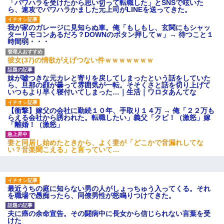
「パワハラを受けたから思い切って転職した」とSNSで呟いた
ら、速攻でパワハラかました元上司がLINEを送ってきた。
我が家のガレージに見知らぬ車。俺「もしもし、玄関にもシャッ
ターリモコンあるだろ？DOWNのボタン押してｗ」→ 待つこと１
時間弱・・・
彼女(37)の情欲がえげつない件ｗｗｗｗｗｗｗ
妹が嘘つきな元カレと寄りを戻してしまったという話をしていた
ら、旦那の顔が曇って雰囲気が一転。そそくさと話を切り上げて
いつもより早く寝付いてしまった…｜生活｜ワロタあんてな
【衝撃】嫁父の会社に勤続１０年、手取り１４万 → 俺「２２万も
らえる会社から誘われた。転職したい」義父「クビ！（激怒」嫁
「離婚！（激怒」
妻と同居し始めたときから、よく妻が「どこかで音漏れしてな
い？音楽聞こえる」と言っていて…
最近うちの庭に知らない男の人がしょっちゅう入ってくる。それ
を職場で愚痴ったら、同僚男性が怒鳴りつけてきた。
夫に癌の余命宣告。その闘病中に長女から信じられない言葉を受
けた