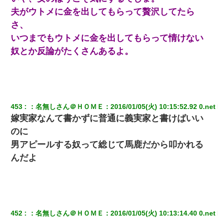
夫がウトメに金を出してもらって贅沢してたら
さ、
【驚愕】5000円でＪＫと行為してきたが後悔しかない…
いつまでもウトメに金を出してもらって情けない
奴とか反論がたくさんあるよ。
【修羅場】彼女親「カスな家柄のヤツなんかと家族になるのはご
めんだ」俺「じゃあ別れます…」→ 彼女「なんで言い返してくれ
なかったの？（泣」
朝起きたら嫁がいなかった。俺（嫁も嫁実家も電話に出ない…不
安だ）→ 仕事を早退して帰宅すると、嫁と嫁両親と知らない男が
２人・・・
453
：
名無しさん＠ＨＯＭＥ
：
2016/01/05(火) 10:15:52.92 0.net
嫁実家なんて書かずに普通に義実家と書けばいい
17年飼っていた犬が亡くなった。鼻水垂らし嗚咽する私に、猫が
のに
近づいて頭突きをしてきて…
男アピールする奴って総じて馬鹿だから叩かれる
んだよ
【悲報】嫁がワイのこと嫌いっぽいから単身赴任した結果
【復讐】義兄嫁「生活費、足りない分を貸してほしい」私「貸す
わけないでしょｗｗｗｗ」→ 理由を話したら泣き出して・・私
（あまりにも希望通り）
452
：
名無しさん＠ＨＯＭＥ
：
2016/01/05(火) 10:13:14.40 0.net