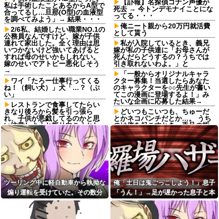
【訃報】名探偵コナン声優が
私は手術したことあるからA型で
死去 → 今トンデモナイことにな
合ってるし…旦那(O型)の血液型
ってる・・・
を調べてみよう」→ 結果・・・
俺ニート親から20万円就活費
2/6私、結婚したい職業NO.1の
として貰う
公務員なんですけど、嫁が子供
連れて家出した。全く理由は思
私が入院しているとき、義兄
いつかないけど強いてあげると
嫁が私の子供達に「お母さんが
すれば母のせいかもしれない。
死んだらどうするの？うちでは
嫁のせいでアトピー悪化しそう
引き取れないわよ。」と
→
「一般からオリジナルキャラ
ワイ「たろー仕事行ってくる
クター募集！当選したらあなた
ね！（飼い犬）」犬「…？（ぷ
のキャラクターを○○先生が書い
い」
てこの漫画に登場するよ！」み
たいな企画に応募した結果→
レストランで食事してたらい
きなり後ろから髪を引っ張ら
どいつもこいつも、ちゅーだ
れ、子供が悪戯してるのかと思
とかネコパンチだとか…。 うち
い注意しようと振り向こうとし
のは俺を起こすとき、手足の指
たら耳元でハサミの音がした！
を噛みますが何か。【再】
妙に頭が軽くなったと思った
日本円、協調介入も米雇用統
ら…
計も無効化の流れ他
【家族内争い】 嫁のピアノを
PTA会長が事故で辞退→旦那
兄嫁が欲しがり親も譲れと言い
「妻の代わりに僕がやります」
出した結果…ｗｗｗｗ
→1年後…名物ガンコジジイを草
佐藤二朗、妻とのハグを報告
むしりに召喚、不登校児を学校
ツーリング中に軽自動車から執拗な
俺「土日は鬼ごっこしよう！」息子
「文〇砲より遥かに威力は弱い
に復帰させる無双状態にｗｗ
煽り運転を受けていた。その数分
「うん！」→足が遅かった息子と本
が、僕のノロケ砲をお見舞いす
【巨人対ヤクルト17回戦】巨
る」
後、思わぬ結末を目撃することにな
気で遊び続けた10年後…
人、2回裏2アウト一二塁から浦
【画像】日本のセクシー過ぎ
田のタイムリーで同点に追いつ
り…
る女性犯罪者一覧が冗談抜きに
く！！！！！！