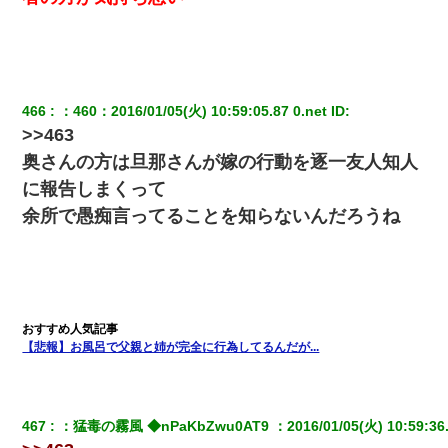
新卒の女性社員に1年半ストーカーされていた。俺「マジで怖い」
上司「話をしてみる」→女性社員「実は10数年前に…」
466
：
460
：
2016/01/05(火) 10:59:05.87 0.net
 ID:
9月に付き合い始めたけどこの、この人と結婚はないわと判断して
別れた。その元彼が交通事故で重体になっているらしく…
>>463
奥さんの方は旦那さんが嫁の行動を逐一友人知人
俺「初対面でなに言ったか覚えてる？」嫁「臭いんだよ！キモオ
に報告しまくって
タ？だっけ？」俺「だいたい合ってる。で、なんで告白してきた
の？」→
余所で愚痴言ってることを知らないんだろうね
とっさに女児を捕まえたら変質者扱いされた。母親「あっち行っ
てよ！気持ち悪い！（ｼｯｼｯ」→ 後日、俺を見つけた母親がすっ飛
んできて・・・
【衝撃】職場に入って来た綺麗な新人さんに職場を案内すること
【悲報】お風呂で父親と姉が完全に行為してるんだが...
に → 新人「ドンッ！」私「！？」→ 突然、突き飛ばされて左手
の甲を踏みつけられて…
【考察】兄嫁急死の1年後、兄が引越すというので手伝いに行った
467
：
猛毒の霧風 ◆nPaKbZwu0AT9 
：
2016/01/05(火) 10:59:36.
ら下着が入った引き出しの奥にとんでもないモノを見つけた