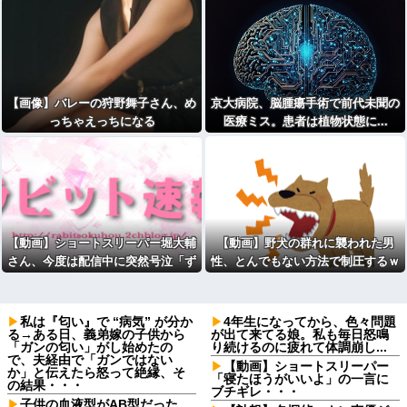
【画像】バレーの狩野舞子さん、め
京大病院、脳腫瘍手術で前代未聞の
っちゃえっちになる
医療ミス。患者は植物状態に...
【動画】ショートスリーパー堀大輔
【動画】野犬の群れに襲われた男
さん、今度は配信中に突然号泣「ず
性、とんでもない方法で制圧するｗ
っと涙が止まらない」
ｗｗｗｗｗｗ
私は『匂い』で “病気” が分か
4年生になってから、色々問題
る→ある日、義弟嫁の子供から
が出て来てる娘。私も毎日怒鳴
「ガンの匂い」がし始めたの
り続けるのに疲れて体調崩し...
で、夫経由で「ガンではない
【動画】ショートスリーパー
か」と伝えたら怒って絶縁、そ
「寝たほうがいいよ」の一言に
の結果・・・
ブチギレ・・・
子供の血液型がAB型だった。