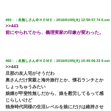
彼女(37)の情欲がえげつない件ｗｗｗｗｗｗｗ
友人「酒の勢いで女先輩をホテルに連れ込んだｗｗｗｗｗ」俺
「…」
493
：
名無しさん＠ＨＯＭＥ
：
2016/01/05(火) 12:50:57.74 0.net
>>443
32歳ワイ、34歳の可愛い女と付き合うも現実を知ってしまい無事
前にやられてから、義理実家の印象が変わった。
死亡・・・
嘘をついてフリン旅行へ出かけた嫁→翌日、嫁「ただいま～」旦
那「娘がシんだよ。何度も連絡したのに…」嫁「えっ」→なん
と・・・
460
：
名無しさん＠ＨＯＭＥ
：
2016/01/05(火) 10:45:06.33 0.net
>>443
彼氏家「うちは墨入れるのが伝統だから。お前も彫れ」 → 結果…
旦那の友人宅がそうだわ
【GJ!】会社から帰宅中、広い駐車場にエンジンかけっ放しの車を
奥さんだけ実親と海外旅行とか、懐石ランチとか
発見。しかも「ヒィ～」みたいな声も聞こえてきたので気になっ
て近寄ったら女の子がおっさんの下敷きになってた
しょっちゅうみたい
娘婿が甲斐性無しだから、娘を慰労してるって感
テレワーク上司「会議中はカメラ付けろ！」女社員「え、事前連
じらしいけど
絡無しは無理」上司「いいから付けろ！」→
独身時代同様の生活レベルを娘にだけは維持させ