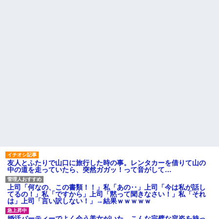
異常
辛い物が苦手な彼女。「家の
カレーはどうしてるの？」と聞
【衝撃】京大病院で正常な脳
いたら、冷めてしまう返事が...
組織を誤摘出された50代女性、
手足も動かせず自発呼吸もでき
旦那「一緒に夕飯を食べた
ない重篤状態に…「意識はあ
い」私「早く帰ってきてくれる
る」
の？」旦那「そうじゃないん
だ」→続いた言葉に思わず絶句
【衝撃】嫁の言葉に確信！5年
して…
間拒否の末、離婚を決意した理
由が切なすぎるｗｗｗｗ
レースクイーンをしていた姉
が『ZARDの坂井』についてこう
主な税金の成り立ちを調べて
言っていた
みたよ
ハードオフに売っていた4万
4000円のフィギュアがヤバすぎ
るｗｗｗｗｗｗ「こんな高い
の？ｗｗ」「逆に超安い」
私「ちょっと、人の家の金庫
触らないでよ！」キチママ『そ
こに金庫があったから、開けて
みようとしただけ☆』義兄「泥
は出てけ！二度と来るな！」結
果・・・
友人とふたりで山口に旅行した時の事。レンタカーを借りて山の
私「初めて飲む味だけどなん
中の道を走っていたら、突然ガガッ！って音がして…
のお茶？」彼「ちっ！」私「」
【GIF】JSのカンチョーワロ
上司「何なの、この書類！！」私「あの‥」上司「今は私が話し
タ
てるの！」私「ですから」上司「黙って聞きなさい！」私「それ
後続車にクラクションを鳴ら
は」上司「言い訳しない！」→結果ｗｗｗｗｗ
され彼氏が逆切れ。「何クラク
ション鳴らしてんだ！降りてこ
婚活パーティーでよく会う美女がいた。こんな完璧な容姿を持っ