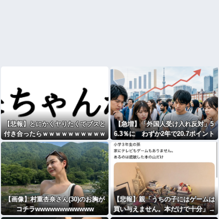
【悲報】とにかくヤりたくてブスと
【急増】「外国人受け入れ反対」5
付き合ったらｗｗｗｗｗｗｗｗｗｗ
6.3％に わずか2年で20.7ポイント
ｗwwww
増、東大調査「若い世代ほど増加」
【画像】村重杏奈さん(30)のお胸が
【悲報】親「うちの子にはゲームは
コチラwwwwwwwwwwww
買い与えません。本だけで十分」→
結果ｗｗｗ