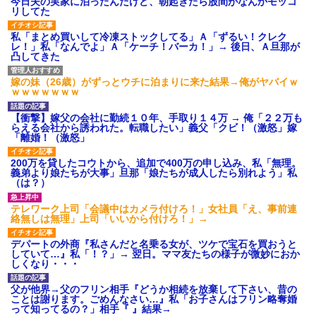
今日夫の実家に泊ったんだけど、朝起きたら股間がなんかモッコ
リしてた
私「まとめ買いして冷凍ストックしてる」Ａ「ずるい！クレク
レ！」私「なんでよ」Ａ「ケーチ！バーカ！」→ 後日、Ａ旦那が
凸してきた
嫁の妹（26歳）がずっとウチに泊まりに来た結果→俺がヤバイｗ
ｗｗｗｗｗｗｗ
【衝撃】嫁父の会社に勤続１０年、手取り１４万 → 俺「２２万も
らえる会社から誘われた。転職したい」義父「クビ！（激怒」嫁
「離婚！（激怒」
200万を貸したコウトから、追加で400万の申し込み、私「無理。
義弟より娘たちが大事」旦那「娘たちが成人したら別れよう」私
（は？）
テレワーク上司「会議中はカメラ付けろ！」女社員「え、事前連
絡無しは無理」上司「いいから付けろ！」→
デパートの外商『私さんだと名乗る女が、ツケで宝石を買おうと
していて…』私「！？」→ 翌日。ママ友たちの様子が微妙におか
しくなり・・・
父が他界→父のフリン相手『どうか相続を放棄して下さい、昔の
ことは謝ります。ごめんなさい…』私「お子さんはフリン略奪婚
って知ってるの？」相手『 』結果→