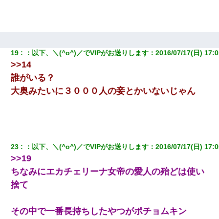
妊娠中に「おいこのブタ女！てめー席譲れ！」と絡まれ腹を殴る
真似された。泣きながら夫に話すと一年後に…
義兄嫁が義実家で「コロナ陽性だったからこのまま療養させて下
さい」と言い出してド修羅場になった
19
：
以下、＼(^o^)／でVIPがお送りします
：
2016/07/17(日) 17:0
>>14
誰がいる？
同じマンションに住んでる女性が鍵をわかりやすいところに隠し
ている事に気づいた俺「忍びこんでみよう！」→ 結果
大奥みたいに３０００人の妾とかいないじゃん
童貞俺、宅飲みした女友達2人を家に泊めた結果ｗｗｗｗｗｗ
テレワーク上司「会議中はカメラ付けろ！」女社員「え、事前連
絡無しは無理」上司「いいから付けろ！」→
23
：
以下、＼(^o^)／でVIPがお送りします
：
2016/07/17(日) 17:0
>>19
旦那が長男のDNA鑑定をしたら血縁関係0%だった。旦那「やっぱ
ちなみにエカチェリーナ女帝の愛人の殆どは使い
りウワキしてたんだな…」長男「俺は誰の子供なの？」長女・次
男「ウワキ女！」
捨て
彼女との行為を録画した結果→衝撃の事実が判明したｗｗｗｗｗ
その中で一番長持ちしたやつがポチョムキン
ｗ