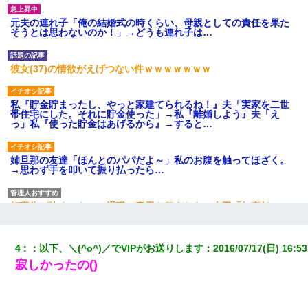
元夫の連れ子「俺の結婚式の時くらい、母親としての責任を果た
そうとは思わないのか！」→どうも連れ子は…
彼女(37)の情欲がえげつない件ｗｗｗｗｗｗｗ
私『貯金貯まったし、やっと家建てられるね！』夫「実家を二世
帯住宅にした。それに貯金使った」→私『離婚しよう』夫「え
っ」私『使った貯金はあげるから』→すると…
姉旦那の友達「ほんとのパパだよ～」私のお腹を触ってほざく。
→思わず手を叩いて振り払ったら…
転職先が決まったので退職の意思を伝えたら。上司「無責任」
「簡単には辞めさせない」私（どうせ辞めるし…）→ 思いっきり
反論をしてみた
4
：
以下、＼(^o^)／でVIPがお送りします
：
2016/07/17(日) 16:53
ずっとニートだと思ってた同居の義弟が投資で旦那より稼いでる
寂しかったの()
とか知らなかった…
隣室のお婆ちゃん「下階からの異臭に困ってる、今もすっごく臭