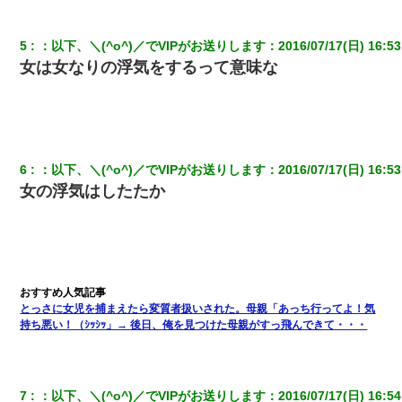
い」私「変だなあ～なにも臭わないよ」→ その後。警察『絶対に
窓とドアを開けないで』
5
：
以下、＼(^o^)／でVIPがお送りします
：
2016/07/17(日) 16:53
女は女なりの浮気をするって意味な
【修羅場】彼女親「カスな家柄のヤツなんかと家族になるのはご
めんだ」俺「じゃあ別れます…」→ 彼女「なんで言い返してくれ
なかったの？（泣」
医者「糖尿病で余命1年です」 ワイ「知らんわｗどうせ死ぬなら
食べる量増やすわｗ」→結果ｗｗｗｗｗ
6
：
以下、＼(^o^)／でVIPがお送りします
：
2016/07/17(日) 16:53
女の浮気はしたたか
クラスで一人無口で誰とも話さない男子がいた。→修学旅行に来
なかったその男子に女子達がお土産を渡した。5分後…
日曜日、会社の窓を見ると同僚の姿。俺（あれ？ディズニーシー
じゃ？）→俺電話「今何してんの？」同僚「シーで並んでるこ
と！」俺「会社にいない？」→次の瞬間、すごい鳥肌が立った
とっさに女児を捕まえたら変質者扱いされた。母親「あっち行ってよ！気
持ち悪い！（ｼｯｼｯ」→ 後日、俺を見つけた母親がすっ飛んできて・・・
出張中の旦那から『フリンしやがって、このクズ』と電話が。私
「本当に家まで来たの？証拠は？」旦那「俺の言葉が信じられな
いのか！」→ 離婚後
7
：
以下、＼(^o^)／でVIPがお送りします
：
2016/07/17(日) 16:54