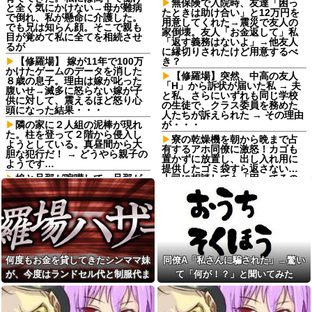
無保険で入院時、友達「困っ
と全く気にかけない→母が難病
たときは助け合い」と12万円を
で倒れ、私が懸命に介護した。
用意してくれた→震災で友人の
でも兄は知らん顔。そこで親も
家倒壊。友人「お金返して」私
目が覚めて私に全てを相続させ
「返す義務はないよ」→他友人
るが
に縁切りされたけど用意するべ
【修羅場】 嫁が11年で100万
き？
かけたゲームのデータを消した
【修羅場】突然、中高の友人
８歳の息子。理由は嫁が叱った
「H」から訴状が届いた私 → 夫
腹いせ→滅多に怒らない嫁が子
と私、さらにいずれも同じ学校
供に対して、震えるほど怒り心
の生徒で、クラス委員を務めた
頭になった結果・・・
人たちが訴えられた → その理由
隣の家に２人組の泥棒が現れ
が・・・
た。柱を登って２階から侵入し
寮の乾燥機を朝から晩まで占
ようとしている。真昼間から大
有するアホ同僚に激怒！カゴも
胆な犯行だ！ → どうやら親子の
置かずに放置し、出し入れ用に
ようです…
提供したゴミ袋すら返さない…
娘と旦那が喧嘩して、旦那が
上司に相談しても「困ってるの
「だからお前は嫌われるんだ
はお前だけだから我慢しろ」←
よ！」と言い放ってしまっ
はぁ？！
て・・・
勝って欲しいスポーツの試合
俺「高収入で持ち家なんて最
って私が見ると負けることがす
高だ！」嫁「…」→婚活で出会
ごく多い気がしてる
った理想の相手と結婚した後、
父親「値上げラッシュでお味
思わぬ現実を知り…
噌汁が飲めません...」息子「本当
何度もお金を貸してきたシンママ妹
同僚A「私さんに騙された」→驚い
生後6ヶ月ワンオペ中。ここし
は味噌汁飲みたい」
が、今度はランドセル代と制服代ま
て「何が！？」と聞いてみた
ばらく離れるとぐずるから、自
「ウトの飯作りに来て」と呼
分のご飯が作れず...
で要求してきた。その裏事情を知っ
び出すメシマズトメ！出汁から
若い頃、40代の人が事件を起
取った絶品料理を作ると帰宅し
て頭を抱えることに…
こしたり、自ら命を絶ったと聞
たトメが「味がない！」と発狂