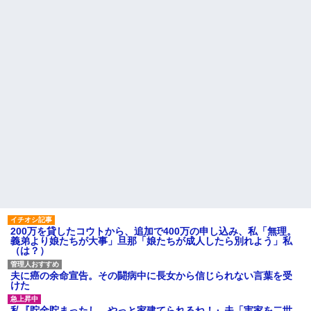
車もぜ～んぶ経費でタダ！ｗ」
653万部から98万部に…紙の雑誌
←まさかコレ本気にしてる奴な
「100万部超え」が消滅
んておらんよな？よな？w w w
子育てが一段落しふと元カレ
w w w w w w w w
のことが懐かしくなって恋愛関
義父「事故を起こす前に免許
係のスレを読み漁ってたのが夫
を返そうと思う」私「その決断
にバレた。不機嫌なんだけど別
は立派ですね…」→義父の一言
に妄想なんだから妻が何読んで
に胸が熱くなって…
たってよくない？
派遣「勤務態度悪いので一旦
【警告】社会人「スムージー
シフト未定にしますね」俺「じ
にキウイ皮ごと入れよ。これ美
ゃあ辞めますね」派遣「え」←
容にいいんだよね〜」→ 結果…
これｗｗｗｗｗｗ
職場の貸本の習慣が、本を大
【凄すぎる】 力士の嫁に美人
事にしないおばさんのせいで無
が多い理由→「これ」だったｗ
くなった
ｗｗｗｗｗｗ
今日は大館まげわっぱに詰め
ハードオフに売っていた4万
た弁当。豚ロースの塩こうじ＆
4000円のフィギュアがヤバすぎ
ガーリック焼き
るｗｗｗｗｗｗ「こんな高い
主な税金の成り立ちを調べて
の？ｗｗ」「逆に超安い」
みたよ
私「ちょっと、人の家の金庫
触らないでよ！」キチママ『そ
200万を貸したコウトから、追加で400万の申し込み、私「無理。
こに金庫があったから、開けて
義弟より娘たちが大事」旦那「娘たちが成人したら別れよう」私
みようとしただけ☆』義兄「泥
（は？）
は出てけ！二度と来るな！」結
果・・・
私「初めて飲む味だけどなん
夫に癌の余命宣告。その闘病中に長女から信じられない言葉を受
のお茶？」彼「ちっ！」私「」
けた
【GIF】JSのカンチョーワロ
タ
私『貯金貯まったし、やっと家建てられるね！』夫「実家を二世