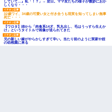
していて…』私「！？」→ 翌日。ママ友たちの様子が微妙におか
しくなり・・・
32歳ワイ、34歳の可愛い女と付き合うも現実を知ってしまい無事
死亡・・・
【ワロタ】姉から「肉食系14才、乳丸出し、毛はうっすら生えか
け」というタイトルで画像が送られてきた
兄の新しい嫁がやらかしすぎて辛い。当たり前のように実家や姪
の幼稚園に来る