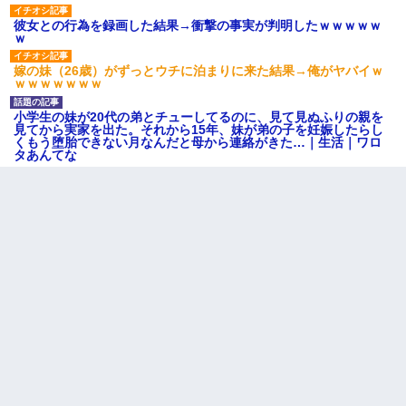
彼女との行為を録画した結果→衝撃の事実が判明したｗｗｗｗｗ
ｗ
嫁の妹（26歳）がずっとウチに泊まりに来た結果→俺がヤバイｗ
ｗｗｗｗｗｗｗ
小学生の妹が20代の弟とチューしてるのに、見て見ぬふりの親を
見てから実家を出た。それから15年、妹が弟の子を妊娠したらし
くもう堕胎できない月なんだと母から連絡がきた…｜生活｜ワロ
タあんてな