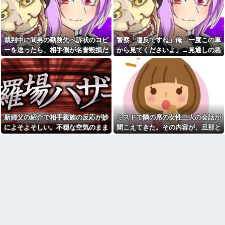
くたびに「親世代にもなって何
ｗｗｗ箸を置いた良ウトが言い
してんだ」と思ってた
放った言葉とは←良ウトさんの
神対応にスカッとする
甲子園を観ていたトメが慶応
校を「生まれつきなんでも持っ
大学留年する奴の特徴
てて狡い、勝ち星は田舎の貧乏
裁判中に間男の勤務先へ訴状のコピ
警察「違反ですね」俺「一度この車
クラピカ、エンペラータイム
人に譲れ」と罵倒した
を長時間やりすぎて寿命が残り
ーを送ったら、相手側が名誉毀損だ
から見てくださいよ」→見通しの悪
友人宅で。私「この子どうし
少ない他
と猛反発。裁判官までロを挟む事態
い交差点で揉めた結果、まさかの展
たの？」友人「何度謝っても許
寮の乾燥機を朝から晩まで占
してくれないの…」→猫が激し
になって…
開に…
有するアホ同僚に激怒！カゴも
く怒り続ける理由を聞いて驚
置かずに放置し、出し入れ用に
き…
提供したゴミ袋すら返さない…
【悲報】ちいかわさん、1番嫌
上司に相談しても「困ってるの
われていた…
はお前だけだから我慢しろ」←
はぁ？！
【画像】男が「ガチでどうで
新婦父の紹介で相手親族の反応が妙
ミスドで隣の席の女性二人の会話が
もいい」女の報告ランキング、
嫁には歳が離れた9歳の弟がい
圧倒的第１位と言えば『コレ』w
る。だがその弟は「弟ではなか
によそよそしい。不穏な空気のまま
聞こえてきた。その内容が、旦那と
w w w w w w w w w
った」・・・
始まった結婚式で、まさかの事実が
離婚したくてでっち上げのDV証拠
【画像】ぼうけつ「えっ、私
高校の同級生で現在28歳の友
明らかに…
を...
だけ横を向いて写真撮るんです
達に1年ぶりに会ったら自称毒舌
か？！」→結果w w w w w w w
系になってたんで縁切った…
w
私は部活も委員会も趣味活動
【画像】アナウンサー「え、
もあり、友人は多かった。現在
私がスピードスケートのピチピ
も信頼できる友人がいる。しか
チユニフォーム着るんです
し、叔母はずっと「私ちゃんは
か…？ﾑﾁｨ！！」←これはお前ら
友達いないでしょ」と否定して
に刺さるやろw w w w w w w w
きて… → 衝撃の理由
【驚愕】ユーチューバー「撮
【悲報】週刊少年ジャンプ、
影で使うから、この高級時計も
史上初の100万部割れ 全盛期