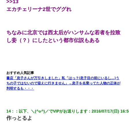
>>13
アパートのドアに『ハンザイ者！この人はさいあくの人です』と
張り紙が！大家「面倒はごめんだよ」私「はあ」→警察に行き、
エカチェリーナ2世でググれ
見回りで犯人が捕まったが、それが…｜生活｜ヌルポあんてな
私が遺産を相続。→それを知った義両親が「旅行代金を出せ！」
「リフォーム費用を負担しろ！」「金の管理は私達がする！」と
ちなみに北京では西太后がハンサムな若者を拉致
浅ましくも集りにきた。
し妾（？）にしたという都市伝説もある
デパートの外商『私さんだと名乗る女が、ツケで宝石を買おうと
していて…』私「！？」→ 翌日。ママ友たちの様子が微妙におか
しくなり・・・
元旦那から復縁要請。息子「最新型のiPhoneも買えない貧乏は嫌
だ、再婚して」私「なら父親と暮らせ」息子「やった＾＾」私
書店「息子さんが万引きしました」私「はっ？(息子目の前にいるし…)う
（もう手遅れだったんだな…）
ちの子ではないので迎えに行きません」→息子を名乗ってた人物の正体が
判明するも・・・
【衝撃】ある工場に配属すると、女の人がみんな退職してしま
う。会社「仕事がハードだし田舎で娯楽も少ないからキツイの
か…」→ 実際は違った
14
：
以下、＼(^o^)／でVIPがお送りします
：
2016/07/17(日) 16:5
裁判官「お互いに最後に言いたいことはありますか」バカ夫
作っとるよ
「…」A「夫を一発殴らせてほしい」裁判官「どうぞ」