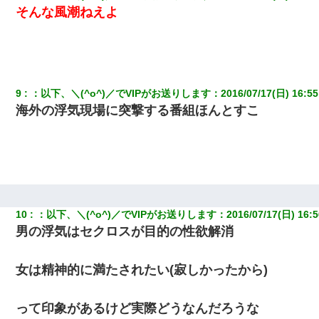
スマホを与えられて、中学卒業する頃にはすっかり女叩きに洗脳
そんな風潮ねえよ
された弟が、大学進学のために一人暮らししたいと言い出した。
今日夫の実家に泊ったんだけど、朝起きたら股間がなんかモッコ
リしてた
9
：
以下、＼(^o^)／でVIPがお送りします
：
2016/07/17(日) 16:55
【悲報】嫁がワイのこと嫌いっぽいから単身赴任した結果
海外の浮気現場に突撃する番組ほんとすこ
最近うちの庭に知らない男の人がしょっちゅう入ってくる。それ
を職場で愚痴ったら、同僚男性が怒鳴りつけてきた。
【衝撃】婚約者「兄と結婚はするけど嫁入りするわけじゃない。
お互い干渉はしないようにしましょう」→ その後に結納金の話を
したので、母が・・・
10
：
以下、＼(^o^)／でVIPがお送りします
：
2016/07/17(日) 16:5
男の浮気はセクロスが目的の性欲解消
俺「初対面でなに言ったか覚えてる？」嫁「臭いんだよ！キモオ
タ？だっけ？」俺「だいたい合ってる。で、なんで告白してきた
の？」→
女は精神的に満たされたい(寂しかったから)
【考察】兄嫁急死の1年後、兄が引越すというので手伝いに行った
って印象があるけど実際どうなんだろうな
ら下着が入った引き出しの奥にとんでもないモノを見つけた