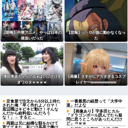
【朗報】中華アニメ、やっぱ日本の
【悲報】ジ・Oが急に動かなくなっ
後追いだった
た
津田美波ちゃんのお●ぱいふざけす
【画像】さすがにデカすぎるコスプ
ぎワロタｗｗｗｗ
レイヤーwwwwwwwww
定食屋で注文から5分以上待た
一番最悪の経歴って「大学中
された俺「早く作れよノロマ！
退」だよな
底辺職はキビキビ動け！そんな
【画像あり】宇多田ヒカル
んだから給料低いんだろう
「ドラゴンボール読んでたら疑
な！」→ すると…
問に思うところがあったんだけ
両親は兄に結構な額をかけて
ど」⇒ｗｗ
育ててきた。私には高卒で働け