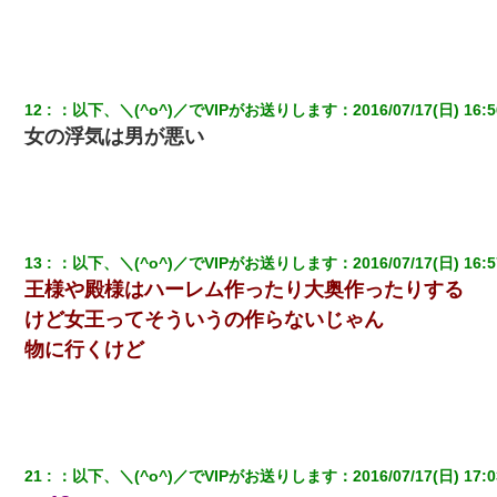
【画像】女の子「お母さん！！私ようやくファッションモデルに
選ばれたの！絶対見に来てね！」→悲しい結果がこれ・・・
12
：
以下、＼(^o^)／でVIPがお送りします
：
2016/07/17(日) 16:5
夫に癌の余命宣告。その闘病中に長女から信じられない言葉を受
けた
女の浮気は男が悪い
【驚愕】5000円でＪＫと行為してきたが後悔しかない…
とっさに女児を捕まえたら変質者扱いされた。母親「あっち行っ
13
：
以下、＼(^o^)／でVIPがお送りします
：
2016/07/17(日) 16:5
てよ！気持ち悪い！（ｼｯｼｯ」→ 後日、俺を見つけた母親がすっ飛
んできて・・・
王様や殿様はハーレム作ったり大奥作ったりする
けど女王ってそういうの作らないじゃん
ホテルに泊まったんだけど従業員が最悪だった。折角の旅行で何
物に行くけど
故私が怒鳴られなきゃいけなかったのだ
ＤＮＡ検査『血縁関係０％』旦那「やっぱり托卵だったんだ…」
嫁「本当に身に覚えがない」「なにかの間違いだ！取り違え
だ！」→ 嫁「あっ」
21
：
以下、＼(^o^)／でVIPがお送りします
：
2016/07/17(日) 17:0