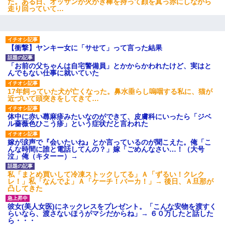
た。ある日、オッサンが火かき棒を持って顔を真っ赤にしながら
走り回っていて…
【衝撃】ヤンキー女に「サせて」って言った結果
「お前の父ちゃんは自宅警備員」とかからかわれたけど、実はと
んでもない仕事に就いていた
17年飼っていた犬が亡くなった。鼻水垂らし嗚咽する私に、猫が
近づいて頭突きをしてきて…
体中に赤い蕁麻疹みたいなのができて、皮膚科にいったら「ジベ
ル薔薇色ひこう疹」という症状だと言われた
嫁が涙声で『会いたいね』とか言っているのが聞こえた。俺「こ
んな時間に誰と電話してんの？」嫁「ごめんなさい…！（大号
泣」俺（キターー）→
私「まとめ買いして冷凍ストックしてる」Ａ「ずるい！クレク
レ！」私「なんでよ」Ａ「ケーチ！バーカ！」→ 後日、Ａ旦那が
凸してきた
彼女(美人女医)にネックレスをプレゼント。「こんな安物を渡すく
らいなら、渡さないほうがマシだからね」→ ６０万したと話した
ら・・・