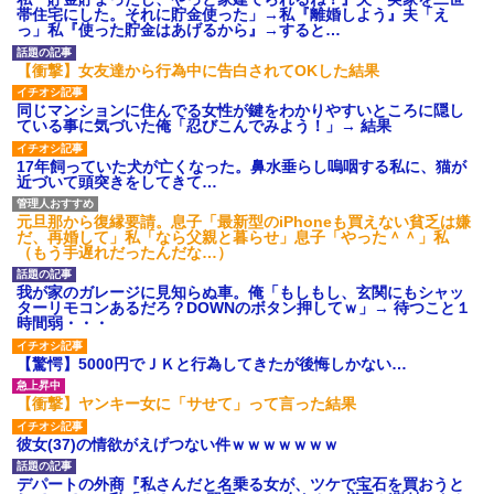
帯住宅にした。それに貯金使った」→私『離婚しよう』夫「え
後続車にクラクションを鳴ら
っ」私『使った貯金はあげるから』→すると…
され彼氏が逆切れ。「何クラク
ション鳴らしてんだ！降りてこ
いよ！」と怒鳴りだし...
【衝撃】女友達から行為中に告白されてOKした結果
【衝撃】報酬100万円超の治験
募集がこちらｗｗｗｗｗ(※画像
同じマンションに住んでる女性が鍵をわかりやすいところに隠し
あり)
ている事に気づいた俺「忍びこんでみよう！」→ 結果
【ネット騒然】惨殺されたタ
ワマン頂き女子のこの動画、す
17年飼っていた犬が亡くなった。鼻水垂らし嗚咽する私に、猫が
げえええええｗｗｗｗｗｗｗｗ
近づいて頭突きをしてきて…
ｗｗｗ
【愕然】白のクラウン俺氏、
元旦那から復縁要請。息子「最新型のiPhoneも買えない貧乏は嫌
高速道路左車線を制限速度で走
だ、再婚して」私「なら父親と暮らせ」息子「やった＾＾」私
った結果wwwwwwwwwwww
（もう手遅れだったんだな…）
百年の恋12-899 食べた量を
張り合ってくる
我が家のガレージに見知らぬ車。俺「もしもし、玄関にもシャッ
【悲報】佐藤輝明・・・２軍
ターリモコンあるだろ？DOWNのボタン押してｗ」→ 待つこと１
でも盛大にやらかす←あまり悲
時間弱・・・
しませないでくれ
【驚愕】5000円でＪＫと行為してきたが後悔しかない…
【衝撃】ヤンキー女に「サせて」って言った結果
彼女(37)の情欲がえげつない件ｗｗｗｗｗｗｗ
デパートの外商『私さんだと名乗る女が、ツケで宝石を買おうと