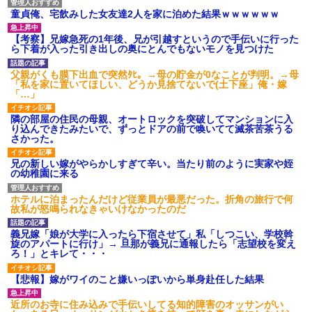
童貞俺、宅飲みした女友達2人を家に泊めた結果ｗｗｗｗｗｗ
【考察】兄嫁急死の1年後、兄が引越すというので手伝いに行った
ら下着が入った引き出しの奥にとんでもないモノを見つけた
父親がくも膜下出血で突然ﾀﾋ。→母の貯金が0なことが判明。→母
「私を家に置いてほしい、どうか見捨てないで(土下座」俺・嫁
「…」
隣の部屋の住民の母親、オートロックを突破してマンションに入
り込んできたみたいで、ずっとドアの前で喚いてて滅茶苦茶うる
さかった。
兄の新しい嫁がやらかしすぎて辛い。当たり前のように実家や姪
の幼稚園に来る
ホテルに泊まったんだけど従業員が最悪だった。折角の旅行で何
故私が怒鳴られなきゃいけなかったのだ
義兄嫁「娘が大学に入ったら下宿させて」私「しつこい、学校斡
旋のアパートに行け」→ 旦那が義兄に通報したら「志望校を変え
ろ！」とキレて・・・
【悲報】嫁がワイのこと嫌いっぽいから単身赴任した結果
近所のお寺に住み込みで手伝いしてる知的障害のオッサンがい