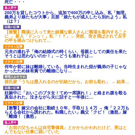
死亡・・・
200万を貸したコウトから、追加で400万の申し込み、私「無理。
義弟より娘たちが大事」旦那「娘たちが成人したら別れよう」私
（は？）
【衝撃】職場に入って来た綺麗な新人さんに職場を案内すること
に → 新人「ドンッ！」私「！？」→ 突然、突き飛ばされて左手
の甲を踏みつけられて…
元夫の連れ子「俺の結婚式の時くらい、母親としての責任を果た
そうとは思わないのか！」→どうも連れ子は…
何年か前に妹は離婚している。当時生まれた姪が義弟の子じゃな
かったため妹有責での離婚になり…
彼氏家「うちは墨入れるのが伝統だから。お前も彫れ」 → 結果…
妊娠中に「おいこのブタ女！てめー席譲れ！」と絡まれ腹を殴る
真似された。泣きながら夫に話すと一年後に…
【衝撃】嫁父の会社に勤続１０年、手取り１４万 → 俺「２２万も
らえる会社から誘われた。転職したい」義父「クビ！（激怒」嫁
「離婚！（激怒」
「お前の父ちゃんは自宅警備員」とかからかわれたけど、実はと
んでもない仕事に就いていた