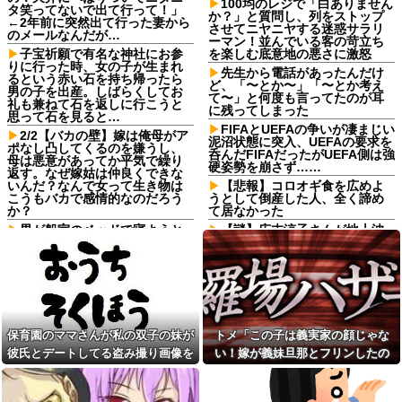
100均のレジで「白ありません
タ笑ってないで出て行って！」
か？」と質問し、列をストップ
←2年前に突然出て行った妻から
させてニヤニヤする迷惑サラリ
のメールなんだが…
ーマン！並んでいる客の苛立ち
子宝祈願で有名な神社にお参
を楽しむ底意地の悪さに激怒
りに行った時、女の子が生まれ
先生から電話があったんだけ
るという赤い石を持ち帰ったら
ど、「〜とか〜」「〜とか考え
男の子を出産。しばらくしてお
て〜」と何度も言ってたのが耳
礼も兼ねて石を返しに行こうと
に残ってしまった
思って石を見ると…
FIFAとUEFAの争いが凄まじい
2/2【バカの壁】嫁は俺母がア
泥沼状態に突入、UEFAの要求を
ポなし凸してくるのを嫌うし、
呑んだFIFAだったがUEFA側は強
母は悪意があってか平気で繰り
硬姿勢を崩さず……
返す。なぜ嫁姑は仲良くできな
いんだ？なんで女って生き物は
【悲報】コロオギ食を広めよ
こうもバカで感情的なのだろう
うとして倒産した人、全く諦め
か？
て居なかった
男が船室のベッドで寝ようと
【謎】広末涼子さんが地上波
していた。…えっ？あなたは誰
にスピード復帰できる理由、誰
ですか？→ 見知らぬひとがいる
にも分からない⇒！
んだが…
亡き叔母の遺書「実は17年前
ママ友に久しぶりにＬＩＮＥ
に従兄弟と赤ちゃんを交換し
したら「子供二人とも私立に通
た」全員で家族会議を開いた結
わせたら2000万円くらいかかっ
果、拍子抜けするほど〇〇な展
ちゃう」と自慢された
開を迎えて婚約者呆然←家族の
保育園のママさんが私の双子の妹が
トメ「この子は義実家の顔じゃな
絆が深すぎて修羅場にならんか
俺の宝物であるマンガを無断
った
彼氏とデートしてる盗み撮り画像を
い！嫁が義妹旦那とフリンしたの
で彼女が捨てた。なので彼女を
精神的に追い詰めた結果
高2女、高校受験に失敗して私
見せて「あとはわかるよね？とりあ
よ！」私「DNA鑑定します？」義妹
立に在学中→私「7万のカバンで
母「事故だったのよ」家族
えず5万を家に持ってきて」と脅し
旦那「もちろんです」→結果…
も買おうかなw」母「私立がどん
「母さんがわざとやるはずな