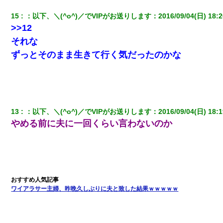
ホテルに泊まったんだけど従業員が最悪だった。折角の旅行で何
故私が怒鳴られなきゃいけなかったのだ
15
：
以下、＼(^o^)／でVIPがお送りします
：
2016/09/04(日) 18:2
>>12
それな
見合いにて。嫁「はじめまして」俺「失礼ですが○○さんご本人で
すか？」
ずっとそのまま生きて行く気だったのかな
【報告者がキチ】嫁「妊娠した」俺『それじゃあ皆に祝ってもら
おう』友人達を家に連れ帰ってホームパーティー→俺『皆に祝え
てもらえて良かったな！』→
13
：
以下、＼(^o^)／でVIPがお送りします
：
2016/09/04(日) 18:1
【身体で払わせて】女友達「ごめん、何も言わずにお金貸してく
ださい……」俺「いいよ！いくら？」女友達「10万円ぐら
やめる前に夫に一回くらい言わないのか
い……」俺「ほい！10万！」→
ワイアラサー主婦、昨晩久しぶりに夫と致した結果ｗｗｗｗｗ