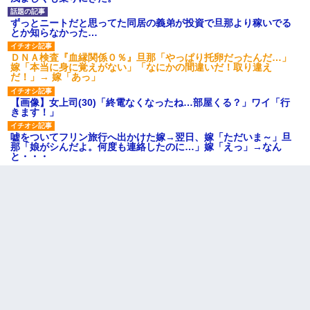
ずっとニートだと思ってた同居の義弟が投資で旦那より稼いでる
とか知らなかった…
ＤＮＡ検査『血縁関係０％』旦那「やっぱり托卵だったんだ…」
嫁「本当に身に覚えがない」「なにかの間違いだ！取り違え
だ！」→ 嫁「あっ」
【画像】女上司(30)「終電なくなったね…部屋くる？」ワイ「行
きます！」
嘘をついてフリン旅行へ出かけた嫁→翌日、嫁「ただいま～」旦
那「娘がシんだよ。何度も連絡したのに…」嫁「えっ」→なん
と・・・