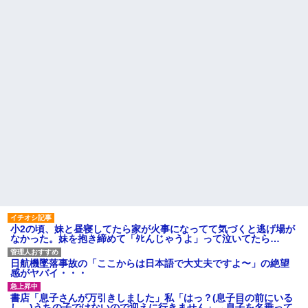
【超悲報】明日花キララさ
っちゃダメなんだよ！」ガチャ
ん、専門家からあまりにも非情
盆正月に夫の実家に長時間滞
な一言を告げられる
在しなきゃいけないのが苦痛。
【画像】令和最新版の宇垣美
私「貴方は私の実家を早々に退
里さん←こう言うのでいいんだ
散する。私もそうしていいは
よが目一杯詰まってると話題にw
ず」夫「それは男だから許され
w w w w w w w w
ること。女は許されない」
姉「下着に違和感がある！イ
同窓会で実験、「俺が青年実
タズラしたでしょ！？」俺「し
業家だったら女の子はどういう
てないよ」←姉が寝ている間に
反応をするか」
イタズラしたと勘違いされてい
【切実】夫に無理と言われた
るのだが・・・
私の7年の無視生活、その理由が
ハードオフに売っていた4万
コレｗｗｗ
4000円のフィギュアがヤバすぎ
主な税金の成り立ちを調べて
るｗｗｗｗｗｗ「こんな高い
みたよ
の？ｗｗ」「逆に超安い」
私「ちょっと、人の家の金庫
触らないでよ！」キチママ『そ
こに金庫があったから、開けて
みようとしただけ☆』義兄「泥
は出てけ！二度と来るな！」結
小2の頃、妹と昼寝してたら家が火事になってて気づくと逃げ場が
果・・・
なかった。妹を抱き締めて「ﾀﾋんじゃうよ」って泣いてたら…
私「初めて飲む味だけどなん
のお茶？」彼「ちっ！」私「」
日航機墜落事故の「ここからは日本語で大丈夫ですよ〜」の絶望
【GIF】JSのカンチョーワロ
感がヤバイ・・・
タ
後続車にクラクションを鳴ら
書店「息子さんが万引きしました」私「はっ？(息子目の前にいる
され彼氏が逆切れ。「何クラク
し…)うちの子ではないので迎えに行きません」→息子を名乗って