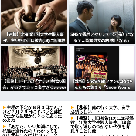
きも何回もあった」
【速報】北海道江別大学生殺人事
SNSで異性とやりとり《不倫》にな
件、主犯格の川口被告(19)に無期懲
る？→既婚男女の約7割「なる」
役の判決・・・
⇒！
【画像】ドイツの『ナチス時代の国
【速報】SnowManファンのおばさ
会』がガチでカッコ良すぎるwwww
んたちの集まり「Snow Woma
www
n」、ライブ開催決定！！（※動画
あり）
生理の予定が８月６日なんだ
【悲報】俺の行く大学、留学
けど７月２９日にドバッと鮮血
必須らしい・・・
でたから生理かな？って思った
【衝撃】川口被告(19)に無期懲
のよね
役 江別大学生殺人事件、19歳
「あなた、いい加減にして。
で取り返しのつかない代償を背
私達は別れたの！わかってる
負うことに他
の！天井にへばりついてニタニ