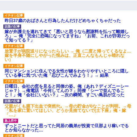
昨日37歳のおばさんと行為したんだけどめちゃくちゃだった
嫁が弁護士を連れてきて「悪いと思うなら慰謝料を払って離婚し
ろ」→ 俺「完全に恐喝になってますね」「お前、これが詐欺だっ
て知ってる？」
放置子が病院送りになったらしい → 俺（二度と帰ってくるなよ…
嫁を半身不随にしやがった恨みは、正直こんなもんじゃ晴れな
い）
同じマンションに住んでる女性が鍵をわかりやすいところに隠し
ている事に気づいた俺「忍びこんでみよう！」→ 結果
日曜日、会社の窓を見ると同僚の姿。俺（あれ？ディズニーシー
じゃ？）→俺電話「今何してんの？」同僚「シーで並んでるこ
と！」俺「会社にいない？」→次の瞬間、すごい鳥肌が立った
父親がくも膜下出血で突然ﾀﾋ。→母の貯金が0なことが判明。→母
「私を家に置いてほしい、どうか見捨てないで(土下座」俺・嫁
「…」
ずっとニートだと思ってた同居の義弟が投資で旦那より稼いでる
とか知らなかった…