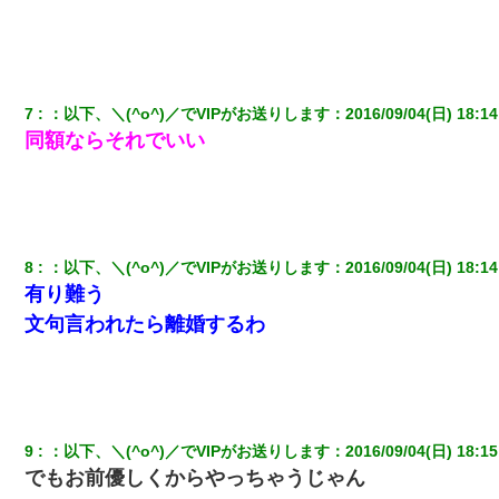
友人とふたりで山口に旅行した時の事。レンタカーを借りて山の
中の道を走っていたら、突然ガガッ！って音がして…
7
：
以下、＼(^o^)／でVIPがお送りします
：
2016/09/04(日) 18:14
9月に付き合い始めたけどこの、この人と結婚はないわと判断して
同額ならそれでいい
別れた。その元彼が交通事故で重体になっているらしく…
【ワロタ】姉から「肉食系14才、乳丸出し、毛はうっすら生えか
け」というタイトルで画像が送られてきた
8
：
以下、＼(^o^)／でVIPがお送りします
：
2016/09/04(日) 18:14
彼女(美人女医)にネックレスをプレゼント。「こんな安物を渡すく
らいなら、渡さないほうがマシだからね」→ ６０万したと話した
有り難う
ら・・・
文句言われたら離婚するわ
友人「酒の勢いで女先輩をホテルに連れ込んだｗｗｗｗｗ」俺
「…」
17年飼っていた犬が亡くなった。鼻水垂らし嗚咽する私に、猫が
9
：
以下、＼(^o^)／でVIPがお送りします
：
2016/09/04(日) 18:15
近づいて頭突きをしてきて…
でもお前優しくからやっちゃうじゃん