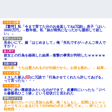
【驚愕】私「今まで育てた分のお金返してね(冗談)」息子「はい、
3000万円」→数年後。私「妹が病気になったから援助して欲し
い」→
見合いにて。嫁「はじめまして」俺「失礼ですが○○さんご本人で
すか？」
彼女との行為を録画した結果→衝撃の事実が判明したｗｗｗｗｗ
ｗ
彼氏家「うちは墨入れるのが伝統だから。お前も彫れ」 → 結果…
ミスした新人(
)に冗談で「行為させてくれたら許してあげる」
って言ったら・・・
体中に赤い蕁麻疹みたいなのができて、皮膚科にいったら「ジベ
ル薔薇色ひこう疹」という症状だと言われた
我が家のガレージに見知らぬ車。俺「もしもし、玄関にもシャッ
ターリモコンあるだろ？DOWNのボタン押してｗ」→ 待つこと１
時間弱・・・