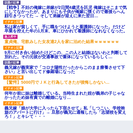
【戦争】不妊の俺嫁に弟嫁が2日間4歳児を託児 俺嫁はそこまで気
にしてなかったが、あまりにも子供が俺嫁に懐くので最後らへん
顔引きつってた → そして弟嫁が迎えに来た翌日…
私は家が貧しくて、手に職をつけようと看護師になった。だけど
卒業を控えた年の1月末、車にひかれて看護師になれなくなった。
童貞俺、宅飲みした女友達2人を家に泊めた結果ｗｗｗｗｗｗ
9月に付き合い始めたけどこの、この人と結婚はないわと判断して
別れた。その元彼が交通事故で重体になっているらしく…
義兄嫁が義実家で「コロナ陽性だったからこのまま療養させて下
さい」と言い出してド修羅場になった
【驚愕】5000円でＪＫと行為してきたが後悔しかない…
何年か前に妹は離婚している。当時生まれた姪が義弟の子じゃな
かったため妹有責での離婚になり…
義兄嫁「娘が大学に入ったら下宿させて」私「しつこい、学校斡
旋のアパートに行け」→ 旦那が義兄に通報したら「志望校を変え
ろ！」とキレて・・・