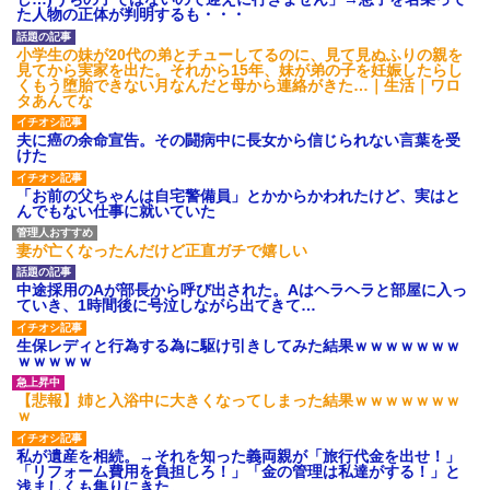
ション鳴らしてんだ！降りてこ
た人物の正体が判明するも・・・
いよ！」と怒鳴りだし...
【衝撃】報酬100万円超の治験
小学生の妹が20代の弟とチューしてるのに、見て見ぬふりの親を
募集がこちらｗｗｗｗｗ(※画像
見てから実家を出た。それから15年、妹が弟の子を妊娠したらし
あり)
くもう堕胎できない月なんだと母から連絡がきた…｜生活｜ワロ
【ネット騒然】惨殺されたタ
タあんてな
ワマン頂き女子のこの動画、す
げえええええｗｗｗｗｗｗｗｗ
夫に癌の余命宣告。その闘病中に長女から信じられない言葉を受
ｗｗｗ
けた
【愕然】白のクラウン俺氏、
高速道路左車線を制限速度で走
「お前の父ちゃんは自宅警備員」とかからかわれたけど、実はと
った結果wwwwwwwwwwww
んでもない仕事に就いていた
百年の恋12-899 食べた量を
張り合ってくる
妻が亡くなったんだけど正直ガチで嬉しい
【悲報】佐藤輝明・・・２軍
でも盛大にやらかす←あまり悲
しませないでくれ
中途採用のAが部長から呼び出された。Aはヘラヘラと部屋に入っ
ていき、1時間後に号泣しながら出てきて…
生保レディと行為する為に駆け引きしてみた結果ｗｗｗｗｗｗｗ
ｗｗｗｗｗ
【悲報】姉と入浴中に大きくなってしまった結果ｗｗｗｗｗｗｗ
ｗ
私が遺産を相続。→それを知った義両親が「旅行代金を出せ！」
「リフォーム費用を負担しろ！」「金の管理は私達がする！」と
浅ましくも集りにきた。