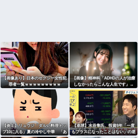
【画像あり】日本のセクシー女性犯
【画像】精神科「ADHDの人が治療
罪者一覧ｗｗｗｗｗｗｗｗｗ
しなかったらこんな人生です」→
【炎上】リュウジ「ダルい料理トッ
【卓球】水谷隼氏、投資8年「一度
プ10に入る」夏の冷やし中華 「あ
もプラスになったことはない」の逆
り得ないほどダルい」
億り人生活 「1日違えば億稼げると