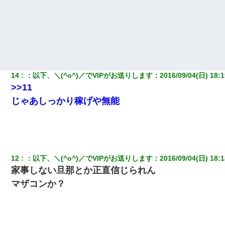
わい(42)渋谷の夜のサービスで19の女の子にゴックンさせた結果
ｗｗｗｗｗｗｗｗ
私は家が貧しくて、手に職をつけようと看護師になった。だけど
卒業を控えた年の1月末、車にひかれて看護師になれなくなった。
14
：
以下、＼(^o^)／でVIPがお送りします
：
2016/09/04(日) 18:1
>>11
さっき嫁から、「愛しています」ってメールが届いた。俺も「愛
してます」って送ったら
じゃあしっかり稼げや無能
10年ほど前、息子がまだ年中だった時に離婚したんだけど、一昨
年の暮れに突然息子が職場を訪ねてきた。
12
：
以下、＼(^o^)／でVIPがお送りします
：
2016/09/04(日) 18:1
上司「何なの、この書類！！」私「あの‥」上司「今は私が話し
てるの！」私「ですから」上司「黙って聞きなさい！」私「それ
家事しない旦那とか正直信じられん
は」上司「言い訳しない！」→結果ｗｗｗｗｗ
マザコンか？
ワイ144kg彼女98kgデブカップル、1年間毎日行為しまくった結
果