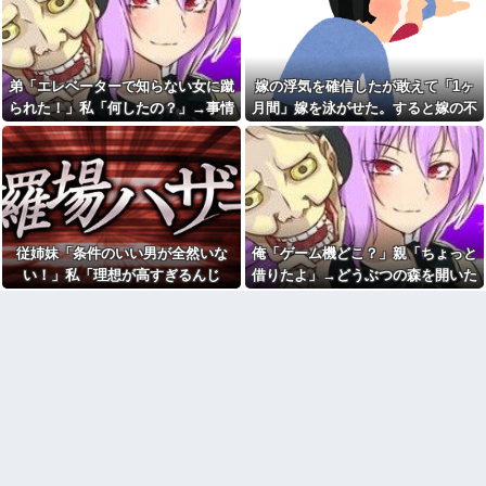
だけ金かかってると思ってんね
てきた
い」→嫁が毒を飲まされ子ども
ん」 →結果
を失ったのに信じてもらえず…
全国展開の安価な外食チェー
私「耳を切られてるんですけ
ンには全く魅力を感じない。ど
ど？」美容師「大した傷じゃな
こにでもあるような店選ぶ人の
くて良かったですね」→その開
弟「エレベーターで知らない女に蹴
嫁の浮気を確信したが敢えて「1ヶ
気持ちがわからない
き直った態度に腹が立ち…
られた！」私「何したの？」→事情
月間」嫁を泳がせた。すると嫁の不
【訃報】名探偵コナン声優が
退職してしばらく経った頃、
死去 → 今トンデモナイことにな
を聞いた家族全員が「それは自業自
倫がトンデモないことに...
元職場の取引先から連絡が来
ってる・・・
た。話を聞くと納得できない内
得」と呆れてしまい…
容で…
釣りに行く息子がご飯全部お
にぎりにしてくれた。わずかに
【復讐】 絶対に「植えてはい
ビオレ薬用ハンドソープの匂い
けない植物」を小学校に植えた
がする
→20年経って見に行くと…
「！？」衝撃の光景が・・・
パートの面接で号泣しながら
「ここもダメだったらもう食べ
従姉妹「条件のいい男が全然いな
俺「ゲーム機どこ？」親「ちょっと
トメ「この子は義実家の顔じ
ていけないんです」って熱弁し
ゃない！嫁が義妹旦那とフリン
い！」私「理想が高すぎるんじ
借りたよ」→どうぶつの森を開いた
てた人がいた
したのよ！」私「DNA鑑定しま
ゃ…？」→婚活の愚痴を聞き続けた
瞬間、村が大変なことになってい
す？」義妹旦那「もちろんで
【衝撃】川口被告(19)に無期懲
す」→結果…
役 江別大学生殺人事件、19歳
結果…
て…
で取り返しのつかない代償を背
岡田斗司夫「人間の本音とし
負うことに
てブサイクを見たら不愉快にな
る。この責任をどうとるんだ」
主人の通帳を見たら、１０年
間仕送りしている女性がいた。
カフェで長時間パソコン弄っ
主人に問い詰めたら、白状して...
ている奴の正体
母が兄一家にお米を送って
【画像】俺たちの姫、佳子さ
る。それを兄嫁がご近所さんに
まのお気に入りのドレスがこち
売ってた。私「お母さんい
らです←コレは可愛過ぎるw w
る？」甥「お米の配達に行って
w w w w w w
る」私「？配達？」姪「それ言