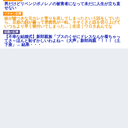
男だけどリベンジポノレノの被害者になって未だに人生が立ち直
せない
妹が嘘つきな元カレと寄りを戻してしまったという話をしていた
ら、旦那の顔が曇って雰囲気が一転。そそくさと話を切り上げて
いつもより早く寝付いてしまった…｜生活｜ワロタあんてな
【不幸な結婚式】新郎親族「ブスのくせにドレスなんか着ちゃっ
てさ～ほんと恥ずかしいわよね～（大声」新郎両親「！！！（土
下座」→ 結果・・・