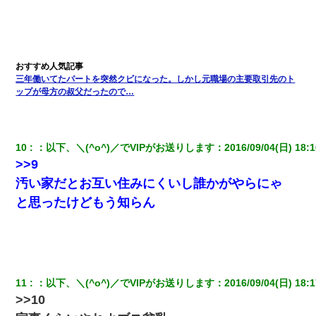
童貞俺、宅飲みした女友達2人を家に泊めた結果ｗｗｗｗｗｗ
子供の頃、母の弟にイタズラされてて中学に入ってから関係を持
ってしまった。拒絶したら「全部バラしてやる」と脅迫されたの
で両親に全部話した。
三年働いてたパートを突然クビになった。しかし元職場の主要取引先のト
ップが母方の叔父だったので…
【衝撃】ある工場に配属すると、女の人がみんな退職してしま
う。会社「仕事がハードだし田舎で娯楽も少ないからキツイの
か…」→ 実際は違った
10
：
以下、＼(^o^)／でVIPがお送りします
：
2016/09/04(日) 18:1
私（23）冗談のつもりで上司（27）に胸を揉ませた結果・・・
>>9
汚い家だとお互い住みにくいし誰かがやらにゃ
彼にプロポーズされたんだけど、実は資産家だと知って婚約破棄
と思ったけどもう知らん
した。B子「A男くんと別れたって本当？私が付き合ってもい
い？」
何年か前に妹は離婚している。当時生まれた姪が義弟の子じゃな
かったため妹有責での離婚になり…
11
：
以下、＼(^o^)／でVIPがお送りします
：
2016/09/04(日) 18:1
>>10
とっさに女児を捕まえたら変質者扱いされた。母親「あっち行っ
てよ！気持ち悪い！（ｼｯｼｯ」→ 後日、俺を見つけた母親がすっ飛