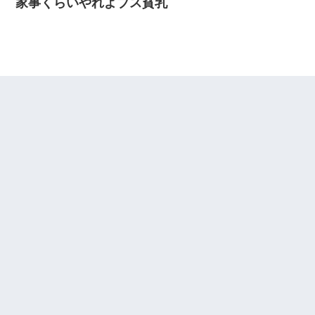
家事くらいやれよブス貧乳
んできて・・・
夫に癌の余命宣告。その闘病中に長女から信じられない言葉を受
けた
デパートの外商『私さんだと名乗る女が、ツケで宝石を買おうと
していて…』私「！？」→ 翌日。ママ友たちの様子が微妙におか
しくなり・・・
書店「息子さんが万引きしました」私「はっ？(息子目の前にいる
し…)うちの子ではないので迎えに行きません」→息子を名乗って
た人物の正体が判明するも・・・
隣の部屋の住民の母親、オートロックを突破してマンションに入
り込んできたみたいで、ずっとドアの前で喚いてて滅茶苦茶うる
さかった。
妻が亡くなったんだけど正直ガチで嬉しい
アパートのドアに『ハンザイ者！この人はさいあくの人です』と
張り紙が！大家「面倒はごめんだよ」私「はあ」→警察に行き、
見回りで犯人が捕まったが、それが…｜生活｜ヌルポあんてな