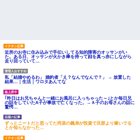
近所のお寺に住み込みで手伝いしてる知的障害のオッサンがい
た。ある日、オッサンが火かき棒を持って顔を真っ赤にしながら
走り回っていて…
私「結婚やめるわ」 婚約者「え？なんでなんで？」 → 放置した
結果…｜生活｜ワロタあんてな
｢昨日はお兄ちゃんと一緒にお風呂に入っちゃった～｣とか毎日兄
の話をしていたA子が事故で亡くなった。→Ａ子のお母さんの話に
驚愕…
ずっとニートだと思ってた同居の義弟が投資で旦那より稼いでる
とか知らなかった…