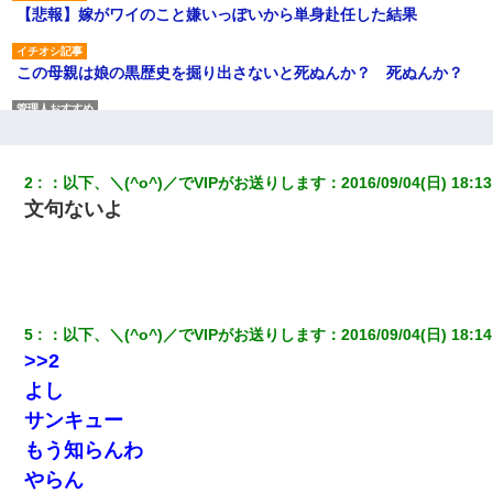
【悲報】嫁がワイのこと嫌いっぽいから単身赴任した結果
この母親は娘の黒歴史を掘り出さないと死ぬんか？ 死ぬんか？
高1のとき男に襲われ、不妊の叔母に頼まれて出産。→叔母夫婦が
養子縁組してアメリカに子供を連れ帰った。→9・11で叔母夫婦が
亡くなってしまい…
2
：
以下、＼(^o^)／でVIPがお送りします
：
2016/09/04(日) 18:13
文句ないよ
医者「糖尿病で余命1年です」 ワイ「知らんわｗどうせ死ぬなら
食べる量増やすわｗ」→結果ｗｗｗｗｗ
私「まとめ買いして冷凍ストックしてる」Ａ「ずるい！クレク
レ！」私「なんでよ」Ａ「ケーチ！バーカ！」→ 後日、Ａ旦那が
凸してきた
5
：
以下、＼(^o^)／でVIPがお送りします
：
2016/09/04(日) 18:14
>>2
放置子が病院送りになったらしい → 俺（二度と帰ってくるなよ…
よし
嫁を半身不随にしやがった恨みは、正直こんなもんじゃ晴れな
い）
サンキュー
もう知らんわ
ケーキバイキングにいた単独の50くらいのオッサン、強烈だっ
やらん
た。