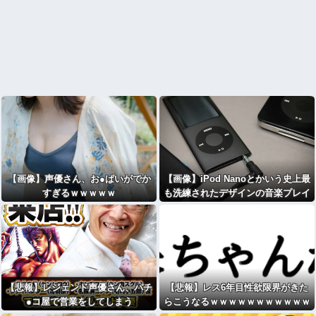
【画像】声優さん、お●ぱいがでか
【画像】iPod Nanoとかいう史上最
すぎるｗｗｗｗｗ
も洗練されたデザインの音楽プレイ
ヤーｗｗｗ
【悲報】レジェンド声優さん、パチ
【悲報】レス6年目性欲限界がきた
●コ屋で営業をしてしまう
らこうなるｗｗｗｗｗｗｗｗｗｗｗ
wwww