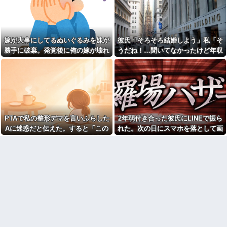
部なくなったの！？」→予想外
でいるのに月20万使おうとする
の返事に家族騒然となり…
のクソ
取り放題でてんこ盛りにして
【画像】人気女子アナさんの
るのはまあ見かけるが持ち帰り
谷〇厳選ｗｗｗｗ他
はなしでしょう、、、
嫁が大事にしてるぬいぐるみを妹が
彼氏「そろそろ結婚しよう」私「そ
【修羅場】帰宅したら間男に
母が「学費を親が払うのはお
フルボッコされた結果…その理
勝手に破棄。発覚後に俺の嫁が壊れ
うだね！…聞いてなかったけど年収
かしい」と言い出した。その理
由がこれｗｗｗ
由を聞いて思わず耳を疑ってし
た
とかって聞いてもいい？」彼氏「2
まい…
会社クビになった正社員だけ
億かな」私「……は？」
ど質問ある？
「昼間にあんなこと言った自
分がバカ」と勝手に懺悔すら口
【画像】笑える画像、素敵な
にした営業
画像、なんでも貼っていけｗｗ
ｗｗｗ
【うわぁ】 横向き寝、体に負
担があったと判明ｗｗｗｗｗｗ
【衝撃】女叩きの弟を陰でサ
ｗ
ポートする姉…その真意が怖す
PTAで私の整形デマを言いふらした
2年弱付き合った彼氏にLINEで振ら
ぎるｗｗｗｗ
ショートスリーバー堀大輔さ
Aに迷惑だと伝えた。すると「この
れた。次の日にスマホを落として画
ん、とんでもない事になるｗｗ
職場の流し台に、飲み終わっ
人整形してるんです！！」と大勢の
面破壊、LINEの移行が出来ず放置し
ｗｗｗｗｗｗ
たペットボトルをそのまま放置
する人がいる
保護者の前で叫び出し…
てたら...
【画像】ワイ底辺期間工の夕
食がこちらｗｗｗｗｗ
面接官「このボールペンを1万
円で売って下さい」
【画像】闇バイトで無期懲役
になってしまった若者さん、お
旦那が激務で寂しいらしく俺
手紙でお気持ち表明した結果本
にお誘いメールを山ほど送って
当に自分で書いたの？と疑惑が
くる嫁のママ友。どうにかなる
集中してしまう…
前に距離を置きたいんだが嫁が
ママ友に託児してて「他に預け
マジで「女しか」使わない言
るとこあるの？」
葉ｗｗｗｗｗｗｗｗｗｗｗｗｗ
ｗｗｗｗｗｗｗｗｗｗｗｗｗｗ
私「夫がギャンブル依存症で