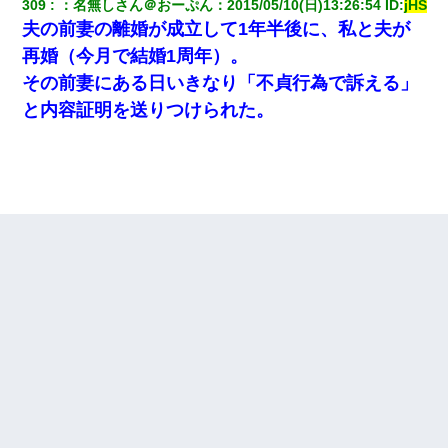
309
：
名無しさん＠おーぷん
：
2015/05/10(日)13:26:54
 ID:
jHS
夫の前妻の離婚が成立して1年半後に、私と夫が
再婚（今月で結婚1周年）。
その前妻にある日いきなり「不貞行為で訴える」
と内容証明を送りつけられた。