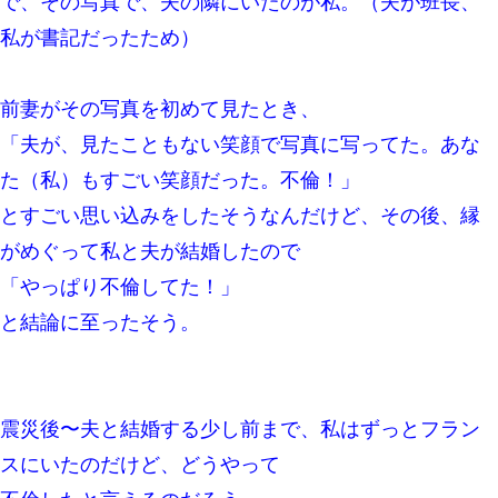
で、その写真で、夫の隣にいたのが私。（夫が班長、
私が書記だったため）
彼にプロポーズされたんだけど、実は資産家だと知って婚約破棄
した。B子「A男くんと別れたって本当？私が付き合ってもい
い？」
前妻がその写真を初めて見たとき、
「夫が、見たこともない笑顔で写真に写ってた。あな
放置子が病院送りになったらしい → 俺（二度と帰ってくるなよ…
嫁を半身不随にしやがった恨みは、正直こんなもんじゃ晴れな
い）
た（私）もすごい笑顔だった。不倫！」
とすごい思い込みをしたそうなんだけど、その後、縁
今日夫の実家に泊ったんだけど、朝起きたら股間がなんかモッコ
がめぐって私と夫が結婚したので
リしてた
「やっぱり不倫してた！」
ずっとニートだと思ってた同居の義弟が投資で旦那より稼いでる
と結論に至ったそう。
とか知らなかった…
とっさに女児を捕まえたら変質者扱いされた。母親「あっち行っ
てよ！気持ち悪い！（ｼｯｼｯ」→ 後日、俺を見つけた母親がすっ飛
んできて・・・
震災後〜夫と結婚する少し前まで、私はずっとフラン
スにいたのだけど、どうやって
夫に癌の余命宣告。その闘病中に長女から信じられない言葉を受
けた