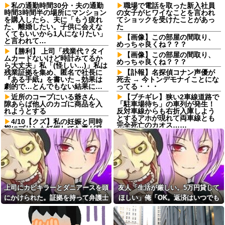
私の通勤時間30分・夫の通勤
職場で電話を取った新入社員
時間3時間半の場所にマンション
の女子がヒワイなことを言われ
を購入したら、夫に「もう疲れ
てショックを受けたことがあっ
た、離婚したい。子供に会えな
た
くてもいいから1人になりたい」
【画像】この部屋の間取り、
と言われて…
めっちゃ良くね？？？
【勝利】 上司「残業代？タイ
【画像】この部屋の間取り、
ムカードないけど時計みてるか
めっちゃ良くね？？？
ら大丈夫」私「(怪しい…)」私は
残業証拠を集め、匿名で社長に
【訃報】名探偵コナン声優が
『ある手紙』を書いた→効果は
死去 → 今トンデモナイことにな
劇的で…とんでもない結果に…
ってる・・・
近所のコープにいる爺さん、
【ブチギレ】狭い2車線道路で
隙あらば他人のカゴに商品を入
「駐車場待ち」の車列が発生！
れようとする
反対車線からも右折入庫しよう
とするアホが現れて両車線とも
4/10【クズ】私の妊娠と同時
完全死亡のカオス……
期にプリンも妊娠してた事が発
覚→夫から電話がかかってき
職場の流し台に、飲み終わっ
た。父「娘に代われ？その前に
たペットボトルをそのまま放置
する事があるだろう？」夫「僕
する人がいる
らの恋路を邪魔しないでくださ
【画像】女子高生「ってか、
い！」
ヤる？」ｼｭﾊﾞﾊﾞﾊﾞﾊﾞﾊﾞﾊﾞﾊﾞﾊﾞﾊﾞ
彼の母親と初めて食事した時
ﾊﾞﾊﾞ⇒！！！
に彼母が「私ちゃんは結婚した
「営業の俺が食わせてやって
上司にカビキラーとダニアースを頭
友人「生活が厳しい。5万円貸して
ら仕事辞める予定なんですって
る」パートを馬鹿にした結果、
ね」と言ってきた
にかけられた。証拠を持って弁護士
ほしい」俺「OK。返済はいつでも
社内が荒れ果てて２年で支社が
年収1500万の父が退職。父
消滅ｗｗ数年後に会った上司の
に相談したら...
いいよ」→後日、友人のSNSを見
「退職金も渡したよな？」母
能天気すぎる発言に絶句
て…
「貯金なんてないよー」父「全
パートタイマーで月16万稼い