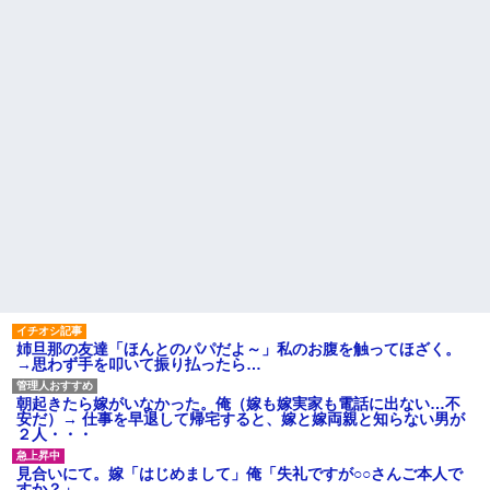
姉旦那の友達「ほんとのパパだよ～」私のお腹を触ってほざく。
→思わず手を叩いて振り払ったら…
朝起きたら嫁がいなかった。俺（嫁も嫁実家も電話に出ない…不
安だ）→ 仕事を早退して帰宅すると、嫁と嫁両親と知らない男が
２人・・・
見合いにて。嫁「はじめまして」俺「失礼ですが○○さんご本人で
すか？」