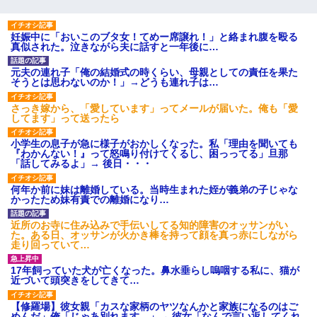
妊娠中に「おいこのブタ女！てめー席譲れ！」と絡まれ腹を殴る
真似された。泣きながら夫に話すと一年後に…
元夫の連れ子「俺の結婚式の時くらい、母親としての責任を果た
そうとは思わないのか！」→どうも連れ子は…
さっき嫁から、「愛しています」ってメールが届いた。俺も「愛
してます」って送ったら
小学生の息子が急に様子がおかしくなった。私「理由を聞いても
『わかんない！』って怒鳴り付けてくるし、困っってる」旦那
「話してみるよ」→ 後日・・・
何年か前に妹は離婚している。当時生まれた姪が義弟の子じゃな
かったため妹有責での離婚になり…
近所のお寺に住み込みで手伝いしてる知的障害のオッサンがい
た。ある日、オッサンが火かき棒を持って顔を真っ赤にしながら
走り回っていて…
17年飼っていた犬が亡くなった。鼻水垂らし嗚咽する私に、猫が
近づいて頭突きをしてきて…
【修羅場】彼女親「カスな家柄のヤツなんかと家族になるのはご
めんだ」俺「じゃあ別れます…」→ 彼女「なんで言い返してくれ