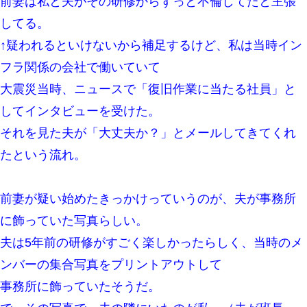
前妻は私と夫がその研修からずっと不倫してたと主張
【衝撃】婚約者「兄と結婚はするけど嫁入りするわけじゃない。
お互い干渉はしないようにしましょう」→ その後に結納金の話を
したので、母が・・・
してる。
↑疑われるといけないから補足するけど、私は当時イン
【唖然】帰宅したら旦那のスポーツカーが消えていた。警察『目
フラ関係の会社で働いていて
立つし、すぐ見つかるかもしれません』→ 数時間後・・警察『××
さんご存じですか？』
大震災当時、ニュースで「復旧作業に当たる社員」と
してインタビューを受けた。
私『貯金貯まったし、やっと家建てられるね！』夫「実家を二世
帯住宅にした。それに貯金使った」→私『離婚しよう』夫「え
それを見た夫が「大丈夫か？」とメールしてきてくれ
っ」私『使った貯金はあげるから』→すると…
たという流れ。
小2の頃、妹と昼寝してたら家が火事になってて気づくと逃げ場が
なかった。妹を抱き締めて「ﾀﾋんじゃうよ」って泣いてたら…
前妻が疑い始めたきっかけっていうのが、夫が事務所
13歳娘が元嫁のところから逃げてきた。どう扱ったらいいのかわ
に飾っていた写真らしい。
からない
夫は5年前の研修がすごく楽しかったらしく、当時のメ
宅飲みで女友達の乳を見てしまった・・・
ンバーの集合写真をプリントアウトして
事務所に飾っていたそうだ。
さっき嫁から、「愛しています」ってメールが届いた。俺も「愛
してます」って送ったら