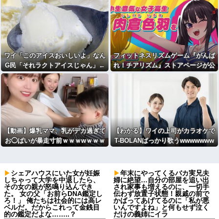
ワイ「このアイスおいしいよ」なん
フィットネスリズムゲーム『がんば
G民「それラクトアイスじゃん」←
れ！チアリズム』ストアページが公
これ
開 キャラデザ：朝凪 CV：陽日
葵ゅか
【動画】爆乳ママ、乳がデカ過ぎて
【わかる】ワイの上司がカラオケで
お◯ぱいが暴走寸前ｗｗｗwｗｗｗ
T-BOLANばっかり歌うwwwwwww
ｗｗｗｗｗ
シェアハウスにいた女が妊娠
年末にやってくるバカ実兄夫
しちゃって大学を中退したら、
婦に絶望…自分の部屋を追い出
その女の親が怒鳴り込んでき
され家事も増えるのに、一切手
た。 女の父「お前らDNA鑑定し
伝わず放置子状態！親戚の前で
ろ！」 俺たちは社会的には高レ
かばってあげてるのに「私が悪
ベルだ。だからこれって金銭目
いんですよね」と何もせず泣く
的の鑑定だよな……..？
だけの義姉にイラ