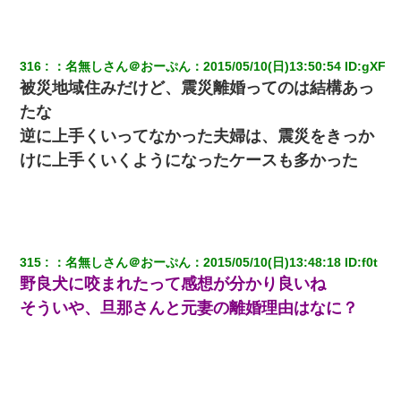
裁判官「お互いに最後に言いたいことはありますか」バカ夫
「…」A「夫を一発殴らせてほしい」裁判官「どうぞ」
316
：
名無しさん＠おーぷん
：
2015/05/10(日)13:50:54
 ID:
gXF
被災地域住みだけど、震災離婚ってのは結構あっ
日航機墜落事故の「ここからは日本語で大丈夫ですよ〜」の絶望
感がヤバイ・・・
たな
逆に上手くいってなかった夫婦は、震災をきっか
私「結婚やめるわ」 婚約者「え？なんでなんで？」 → 放置した
けに上手くいくようになったケースも多かった
結果…｜生活｜ワロタあんてな
転職先が決まったので退職の意思を伝えたら。上司「無責任」
「簡単には辞めさせない」私（どうせ辞めるし…）→ 思いっきり
反論をしてみた
315
：
名無しさん＠おーぷん
：
2015/05/10(日)13:48:18
 ID:
f0t
野良犬に咬まれたって感想が分かり良いね
【まぬけ】夫「離婚だ！」私「わかった。で？」夫「慰謝料
だ！」私「いいけど弁護士通して。私も請求する」夫「」
そういや、旦那さんと元妻の離婚理由はなに？
スマホを与えられて、中学卒業する頃にはすっかり女叩きに洗脳
された弟が、大学進学のために一人暮らししたいと言い出した。