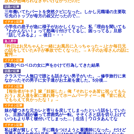
故私が怒鳴られなきゃいけなかったのだ
三年働いてたパートを突然クビになった。しかし元職場の主要取
引先のトップが母方の叔父だったので…
小学生の息子が急に様子がおかしくなった。私「理由を聞いても
『わかんない！』って怒鳴り付けてくるし、困っってる」旦那
「話してみるよ」→ 後日・・・
｢昨日はお兄ちゃんと一緒にお風呂に入っちゃった～｣とか毎日兄
の話をしていたA子が事故で亡くなった。→Ａ子のお母さんの話に
驚愕…
[緊急]ベロベロの女に声をかけて行為してきた結果
クラスで一人無口で誰とも話さない男子がいた。→修学旅行に来
なかったその男子に女子達がお土産を渡した。5分後…
【報告者がキチ】嫁「妊娠した」俺『それじゃあ皆に祝ってもら
おう』友人達を家に連れ帰ってホームパーティー→俺『皆に祝え
てもらえて良かったな！』→
妹が嘘つきな元カレと寄りを戻してしまったという話をしていた
ら、旦那の顔が曇って雰囲気が一転。そそくさと話を切り上げて
いつもより早く寝付いてしまった…｜生活｜ワロタあんてな
私は家が貧しくて、手に職をつけようと看護師になった。だけど
卒業を控えた年の1月末、車にひかれて看護師になれなくなった。