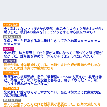
全く親しくないママ友Aから突然「飲み会しよう」と誘われたがお
断りした。後日Aの企みを知ってゾッとするやら腹立つやら！
生保レディと行為する為に駆け引きしてみた結果ｗｗｗｗｗｗｗ
ｗｗｗｗｗ
小2の頃、妹と昼寝してたら家が火事になってて気づくと逃げ場が
なかった。妹を抱き締めて「ﾀﾋんじゃうよ」って泣いてたら…
何年か前に妹は離婚している。当時生まれた姪が義弟の子じゃな
かったため妹有責での離婚になり…
元旦那から復縁要請。息子「最新型のiPhoneも買えない貧乏は嫌
だ、再婚して」私「なら父親と暮らせ」息子「やった＾＾」私
（もう手遅れだったんだな…）
兄の新しい嫁がやらかしすぎて辛い。当たり前のように実家や姪
の幼稚園に来る
ホテルに泊まったんだけど従業員が最悪だった。折角の旅行で何