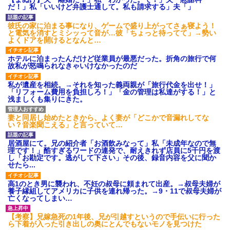
後続車にクラクションを鳴ら
だ！」私「いいけど弁護士通して。私も請求する」夫「」
され彼氏が逆切れ。「何クラク
ション鳴らしてんだ！降りてこ
いよ！」と怒鳴りだし...
彼氏の家に泊まる事になり、ゲームで盛り上がってさぁ寝よう！
と電気を消すとミシッって音が…彼「ちょっと待ってて」→勢い
【衝撃】報酬100万円超の治験
よくドアを開けるとなんと…
募集がこちらｗｗｗｗｗ(※画像
あり)
ホテルに泊まったんだけど従業員が最悪だった。折角の旅行で何
【ネット騒然】惨殺されたタ
故私が怒鳴られなきゃいけなかったのだ
ワマン頂き女子のこの動画、す
げえええええｗｗｗｗｗｗｗｗ
ｗｗｗ
私が遺産を相続。→それを知った義両親が「旅行代金を出せ！」
「リフォーム費用を負担しろ！」「金の管理は私達がする！」と
【愕然】白のクラウン俺氏、
浅ましくも集りにきた。
高速道路左車線を制限速度で走
った結果wwwwwwwwwwww
百年の恋12-899 食べた量を
妻と同居し始めたときから、よく妻が「どこかで音漏れしてな
張り合ってくる
い？音楽聞こえる」と言っていて…
【悲報】佐藤輝明・・・２軍
でも盛大にやらかす←あまり悲
居酒屋にて。兄の紹介者「お酒飲みなって」私「未成年なので無
しませないでくれ
理です！」酷すぎるワードの連発で、耐えきれず店員に5千円を渡
し「お勘定です。逃がして下さい」その後、録音内容を父に聞か
せたら...
高1のとき男に襲われ、不妊の叔母に頼まれて出産。→叔母夫婦が
養子縁組してアメリカに子供を連れ帰った。→9・11で叔母夫婦が
亡くなってしまい…
【考察】兄嫁急死の1年後、兄が引越すというので手伝いに行った
ら下着が入った引き出しの奥にとんでもないモノを見つけた