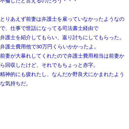
不倫したと言えるのだろう・・・
17年飼っていた犬が亡くなった。鼻水垂らし嗚咽する私に、猫が
近づいて頭突きをしてきて…
とりあえず前妻は弁護士を雇っていなかったようなの
で、仕事で世話になってる司法書士経由で
何年か前に妹は離婚している。当時生まれた姪が義弟の子じゃな
かったため妹有責での離婚になり…
弁護士を紹介してもらい、返り討ちにしてもらった。
弁護士費用他で30万円くらいかかったよ。
嘘をついてフリン旅行へ出かけた嫁→翌日、嫁「ただいま～」旦
那「娘がシんだよ。何度も連絡したのに…」嫁「えっ」→なん
前妻が大暴れしてくれたので弁護士費用相当は前妻か
と・・・
ら回収したけど、それでもちょっと赤字。
精神的にも疲れたし、なんだか野良犬にかまれたよう
200万を貸したコウトから、追加で400万の申し込み、私「無理。
義弟より娘たちが大事」旦那「娘たちが成人したら別れよう」私
（は？）
な気持ちだ。
【考察】兄嫁急死の1年後、兄が引越すというので手伝いに行った
ら下着が入った引き出しの奥にとんでもないモノを見つけた
子供の頃、母の弟にイタズラされてて中学に入ってから関係を持
ってしまった。拒絶したら「全部バラしてやる」と脅迫されたの
で両親に全部話した。