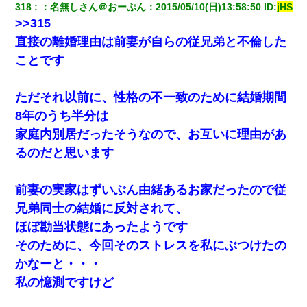
見合いにて。嫁「はじめまして」俺「失礼ですが○○さんご本人で
318
：
名無しさん＠おーぷん
：
2015/05/10(日)13:58:50
 ID:
jHS
すか？」
>>315
直接の離婚理由は前妻が自らの従兄弟と不倫した
クラスで一人無口で誰とも話さない男子がいた。→修学旅行に来
なかったその男子に女子達がお土産を渡した。5分後…
ことです
小学生の息子が急に様子がおかしくなった。私「理由を聞いても
ただそれ以前に、性格の不一致のために結婚期間
『わかんない！』って怒鳴り付けてくるし、困っってる」旦那
「話してみるよ」→ 後日・・・
8年のうち半分は
家庭内別居だったそうなので、お互いに理由があ
テレワーク上司「会議中はカメラ付けろ！」女社員「え、事前連
るのだと思います
絡無しは無理」上司「いいから付けろ！」→
前妻の実家はずいぶん由緒あるお家だったので従
私は家が貧しくて、手に職をつけようと看護師になった。だけど
卒業を控えた年の1月末、車にひかれて看護師になれなくなった。
兄弟同士の結婚に反対されて、
ほぼ勘当状態にあったようです
元旦那から復縁要請。息子「最新型のiPhoneも買えない貧乏は嫌
そのために、今回そのストレスを私にぶつけたの
だ、再婚して」私「なら父親と暮らせ」息子「やった＾＾」私
（もう手遅れだったんだな…）
かなーと・・・
私の憶測ですけど