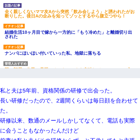
全く親しくないママ友Aから突然「飲み会しよう」と誘われたがお
断りした。後日Aの企みを知ってゾッとするやら腹立つやら！
結婚生活10ヶ月目で嫁から一方的に「もう冷めた」と離婚切り出
された
ナンパにほいほい付いていった私、地獄に落ちる
隣の部屋の住民の母親、オートロックを突破してマンションに入
り込んできたみたいで、ずっとドアの前で喚いてて滅茶苦茶うる
さかった。
私と夫は5年前、資格関係の研修で出会った。
ミスした新人(
)に冗談で「行為させてくれたら許してあげる」
って言ったら・・・
長い研修だったので、2週間くらいは毎日顔を合わせて
た。
嫁が弁護士を連れてきて「悪いと思うなら慰謝料を払って離婚し
研修以来、数通のメールしかしてなくて、電話も実際
ろ」→ 俺「完全に恐喝になってますね」「お前、これが詐欺だっ
て知ってる？」
に会うこともなかったんだけど