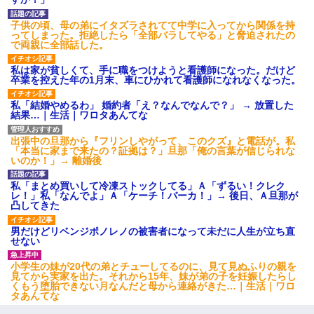
子供の頃、母の弟にイタズラされてて中学に入ってから関係を持
ってしまった。拒絶したら「全部バラしてやる」と脅迫されたの
で両親に全部話した。
私は家が貧しくて、手に職をつけようと看護師になった。だけど
卒業を控えた年の1月末、車にひかれて看護師になれなくなった。
私「結婚やめるわ」 婚約者「え？なんでなんで？」 → 放置した
結果…｜生活｜ワロタあんてな
出張中の旦那から『フリンしやがって、このクズ』と電話が。私
「本当に家まで来たの？証拠は？」旦那「俺の言葉が信じられな
いのか！」→ 離婚後
私「まとめ買いして冷凍ストックしてる」Ａ「ずるい！クレク
レ！」私「なんでよ」Ａ「ケーチ！バーカ！」→ 後日、Ａ旦那が
凸してきた
男だけどリベンジポノレノの被害者になって未だに人生が立ち直
せない
小学生の妹が20代の弟とチューしてるのに、見て見ぬふりの親を
見てから実家を出た。それから15年、妹が弟の子を妊娠したらし
くもう堕胎できない月なんだと母から連絡がきた…｜生活｜ワロ
タあんてな