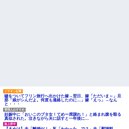
す。でも離婚したくない」一同
【驚愕】義実家の“素手おにぎ
「きっぱり辞めさせるべき」→
り”が汚くて無理！ 「子どもに食
私「回数を減らすって言ってく
べさせたくない！！」←お前ら
れました！」一同「だめだこり
は食べられる？？？？？？
ゃ」
プロポーズした彼女のご両親
主な税金の成り立ちを調べて
へ挨拶に行った結果→ 彼女の兄
みたよ
「ああああおおおお！！」 俺
『！？』 兄がいるのは聞いてた
けど、ガチの池沼だったんだ...
告白を決意してメールをし
た。 女『久しぶりです。私、海
外赴任中なんです』俺「え！？
（恋愛運本当ねえな…）」 → そ
して3年後、彼女の帰国を空港...
ハードオフに売っていた4万
4000円のフィギュアがヤバすぎ
るｗｗｗｗｗｗ「こんな高い
の？ｗｗ」「逆に超安い」
私「ちょっと、人の家の金庫
触らないでよ！」キチママ『そ
こに金庫があったから、開けて
嘘をついてフリン旅行へ出かけた嫁→翌日、嫁「ただいま～」旦
みようとしただけ☆』義兄「泥
那「娘がシんだよ。何度も連絡したのに…」嫁「えっ」→なん
は出てけ！二度と来るな！」結
と・・・
果・・・
私「初めて飲む味だけどなん
のお茶？」彼「ちっ！」私「」
妊娠中に「おいこのブタ女！てめー席譲れ！」と絡まれ腹を殴る
真似された。泣きながら夫に話すと一年後に…
【GIF】JSのカンチョーワロ
タ
【まぬけ】夫「離婚だ！」私「わかった。で？」夫「慰謝料