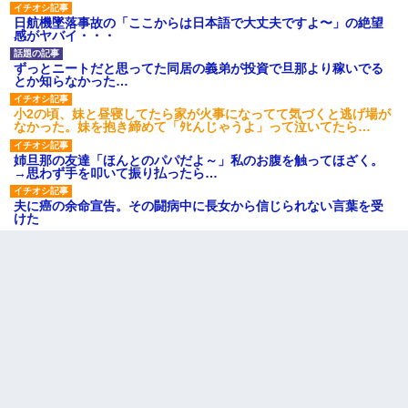
日航機墜落事故の「ここからは日本語で大丈夫ですよ〜」の絶望
感がヤバイ・・・
ずっとニートだと思ってた同居の義弟が投資で旦那より稼いでる
とか知らなかった…
小2の頃、妹と昼寝してたら家が火事になってて気づくと逃げ場が
なかった。妹を抱き締めて「ﾀﾋんじゃうよ」って泣いてたら…
姉旦那の友達「ほんとのパパだよ～」私のお腹を触ってほざく。
→思わず手を叩いて振り払ったら…
夫に癌の余命宣告。その闘病中に長女から信じられない言葉を受
けた