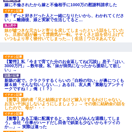
嫁に不倫されたから嫁と不倫相手に1000万の慰謝料請求した
妻「ずっと好きだった人と一緒になりたいから、わかれてくださ
い」→離婚後、娘と実家で生活してると…
妹が嘘つきな元カレと寄りを戻してしまったという話をしていた
ら、旦那の顔が曇って雰囲気が一転。そそくさと話を切り上げて
いつもより早く寝付いてしまった…｜生活｜ワロタあんてな
【驚愕】私「今まで育てた分のお金返してね(冗談)」息子「はい、
3000万円」→数年後。私「妹が病気になったから援助して欲し
い」→
新築の家で。クラクラするくらいの「白粉の匂い」が鼻につくも
嫁＆娘「そんな匂いしない…」ある日、友人奥「素敵なアンティ
ークですね！」俺（！？）
【衝撃】婚約者「兄と結婚はするけど嫁入りするわけじゃない。
お互い干渉はしないようにしましょう」→ その後に結納金の話を
したので、母が・・・
【衝撃】ある工場に配属すると、女の人がみんな退職してしま
う。会社「仕事がハードだし田舎で娯楽も少ないからキツイの
か…」→ 実際は違った