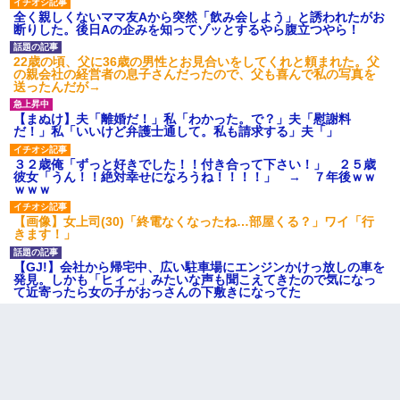
全く親しくないママ友Aから突然「飲み会しよう」と誘われたがお
断りした。後日Aの企みを知ってゾッとするやら腹立つやら！
22歳の頃、父に36歳の男性とお見合いをしてくれと頼まれた。父
の親会社の経営者の息子さんだったので、父も喜んで私の写真を
送ったんだが→
【まぬけ】夫「離婚だ！」私「わかった。で？」夫「慰謝料
だ！」私「いいけど弁護士通して。私も請求する」夫「」
３２歳俺「ずっと好きでした！！付き合って下さい！」 ２５歳
彼女「うん！！絶対幸せになろうね！！！！」 → ７年後ｗｗ
ｗｗｗ
【画像】女上司(30)「終電なくなったね…部屋くる？」ワイ「行
きます！」
【GJ!】会社から帰宅中、広い駐車場にエンジンかけっ放しの車を
発見。しかも「ヒィ～」みたいな声も聞こえてきたので気になっ
て近寄ったら女の子がおっさんの下敷きになってた