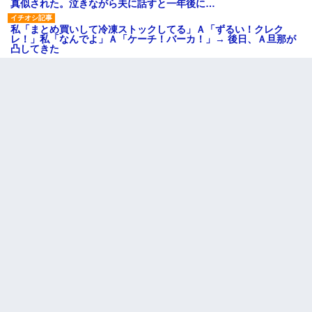
真似された。泣きながら夫に話すと一年後に…
私「まとめ買いして冷凍ストックしてる」Ａ「ずるい！クレク
レ！」私「なんでよ」Ａ「ケーチ！バーカ！」→ 後日、Ａ旦那が
凸してきた