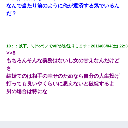
童貞俺、宅飲みした女友達2人を家に泊めた結果ｗｗｗｗｗｗ
なんで当たり前のように俺が返済する気でいるん
だ？
裁判官「お互いに最後に言いたいことはありますか」バカ夫
「…」A「夫を一発殴らせてほしい」裁判官「どうぞ」
【クズ】昔、兄がお見合いして「ブスすぎｗｗｗ」と断った女性
が、兄の同級生と結婚。それを知った兄は荒れ狂い、｢嫁さん、俺
のお古ですが気分はどう？」とメールを送った→
10
：
以下、＼(^o^)／でVIPがお送りします
：
2016/06/04(土) 22:3
>>8
夫に癌の余命宣告。その闘病中に長女から信じられない言葉を受
もちろんそんな義務はないし女の甘えなんだけど
けた
さ
結婚てのは相手の幸せのためなら自分の人生投げ
私（23）冗談のつもりで上司（27）に胸を揉ませた結果・・・
打っても良いやくらいに思えないと破綻するよ
男の場合は特にな
ケーキバイキングにいた単独の50くらいのオッサン、強烈だっ
た。
デパートの外商『私さんだと名乗る女が、ツケで宝石を買おうと
していて…』私「！？」→ 翌日。ママ友たちの様子が微妙におか
しくなり・・・