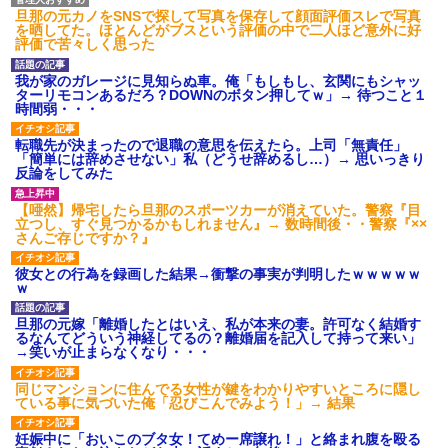
旦那の元カノをSNSで探して写真を保存して顔面評価スレで写真
を晒してた。ほとんどがブスという評価の中で二人ほど意外に好
評価で苦々しく思った
我が家のガレージに見知らぬ車。俺「もしもし、玄関にもシャッ
ターリモコンあるだろ？DOWNのボタン押してｗ」→ 待つこと１
時間弱・・・
転職先が決まったので退職の意思を伝えたら。上司「無責任」
「簡単には辞めさせない」私（どうせ辞めるし…）→ 思いっきり
反論をしてみた
【唖然】帰宅したら旦那のスポーツカーが消えていた。警察『目
立つし、すぐ見つかるかもしれません』→ 数時間後・・警察『××
さんご存じですか？』
彼女との行為を録画した結果→衝撃の事実が判明したｗｗｗｗｗ
ｗ
旦那の元嫁「離婚したとはいえ、私が本来の妻。許可なく結婚す
るなんてどういう神経してるの？離婚届を記入して持って来い」
→笑いが止まらなくなり・・・
同じマンションに住んでる女性が鍵をわかりやすいところに隠し
ている事に気づいた俺「忍びこんでみよう！」→ 結果
妊娠中に「おいこのブタ女！てめー席譲れ！」と絡まれ腹を殴る