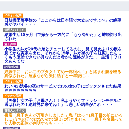
日航機墜落事故の「ここからは日本語で大丈夫ですよ〜」の絶望
感がヤバイ・・・
結婚生活10ヶ月目で嫁から一方的に「もう冷めた」と離婚切り出
された
小学生の妹が20代の弟とチューしてるのに、見て見ぬふりの親を
見てから実家を出た。それから15年、妹が弟の子を妊娠したらし
くもう堕胎できない月なんだと母から連絡がきた…｜生活｜ワロ
タあんてな
妊娠中に「おいこのブタ女！てめー席譲れ！」と絡まれ腹を殴る
真似された。泣きながら夫に話すと一年後に…
わい(42)渋谷の夜のサービスで19の女の子にゴックンさせた結果
ｗｗｗｗｗｗｗｗ
【画像】女の子「お母さん！！私ようやくファッションモデルに
選ばれたの！絶対見に来てね！」→悲しい結果がこれ・・・
書店「息子さんが万引きしました」私「はっ？(息子目の前にいる
し…)うちの子ではないので迎えに行きません」→息子を名乗って
た人物の正体が判明するも・・・