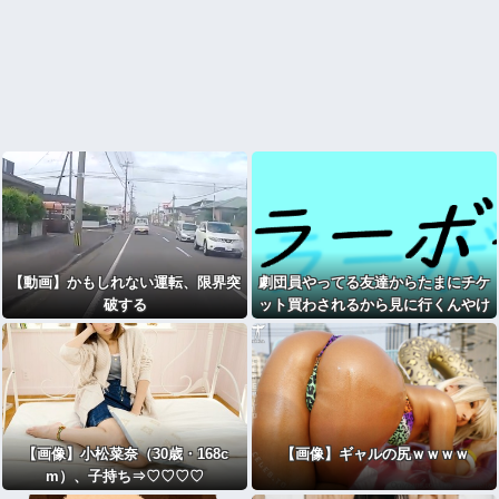
【動画】かもしれない運転、限界突
劇団員やってる友達からたまにチケ
破する
ット買わされるから見に行くんやけ
どさ・・・
【画像】小松菜奈（30歳・168c
【画像】ギャルの尻ｗｗｗｗ
m）、子持ち⇒♡♡♡♡