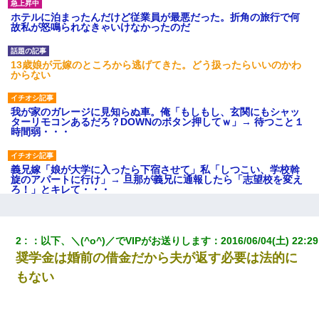
ホテルに泊まったんだけど従業員が最悪だった。折角の旅行で何
故私が怒鳴られなきゃいけなかったのだ
13歳娘が元嫁のところから逃げてきた。どう扱ったらいいのかわ
からない
我が家のガレージに見知らぬ車。俺「もしもし、玄関にもシャッ
ターリモコンあるだろ？DOWNのボタン押してｗ」→ 待つこと１
時間弱・・・
義兄嫁「娘が大学に入ったら下宿させて」私「しつこい、学校斡
旋のアパートに行け」→ 旦那が義兄に通報したら「志望校を変え
ろ！」とキレて・・・
17年飼っていた犬が亡くなった。鼻水垂らし嗚咽する私に、猫が
近づいて頭突きをしてきて…
2
：
以下、＼(^o^)／でVIPがお送りします
：
2016/06/04(土) 22:29
奨学金は婚前の借金だから夫が返す必要は法的に
「お前の父ちゃんは自宅警備員」とかからかわれたけど、実はと
もない
んでもない仕事に就いていた