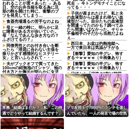
われることが度々あった → ある
死去 → 今トンデモナイことにな
日、空のお弁当箱を取る為に旦
ってる・・・
那の鞄を開けた時に、衝撃のブ
子供が産まれたけど、私と夫
ツを発見してしまう…
の血液型からは産まれ得ない血
食器売場通るの苦手なのよね
液型だった。自分たちの血液型
を間違ってたのかも？調べてみ
母と一緒の時に、明らかに足
たら間違いはなかった。そりゃ
に障害がある方が歩いていた。
不倫相手の子だから当然だよね
母「なんであんな歩き方なの？
ぇ…
ふざけてるの？」
西日本、お盆は灼熱地獄へ
同僚男性とのお付き合いを断
一方で東日本は気温が下がる
ったら「理屈に合わない主張を
振りかざす感情的なヒステリー
【衝撃】愛知の半グレ、怖す
女」と言いふらされて・・・
ぎる⇒ｗｗｗｗ（※画像あり）
夫がブックオフで買ってきた
【衝撃】愛知の半グレ、怖す
100cmの紺無地のTシャツ、袖の
ぎる⇒ｗｗｗｗ（※画像あり）
付き方とか胸元が明らかに女児
日頃から「泥棒の9割は韓国
用
人」と嫌韓発言を繰り返すト
俺「高収入で持ち家なんて最
メ！冬ソナにハマり私のヨン様
高だ！」嫁「…」→婚活で出会
グッズを勝手に持ち出したの
った理想の相手と結婚した後、
で、トメ自身の「あの自論」で
思わぬ現実を知り…
撃退したったｗｗ←矛盾だらけ
のトメにブーメラン刺さりまく
勝手に上がり込んできた義母
り
が息子に「おばあちゃんにはお
常務「結婚はまだか？」私「この待
ママ友同士で7000円のランチを楽し
帰りなさいでしょ？」と言っ
【動画】手術中に熊本地震直
た。息子は「ここは僕とママと
撃した動画がやばすぎると話題
遇でどうやって結婚するんです？」
んでいたら、一人の発言で場の空気
パパのお家だから、お邪魔しま
に・・・他
→飲み会で本音を返したら場が静ま
が凍りついた。その理由とは…
すって言...
職場を襲う歩く香害お局！プ
り返って…
お腹の中にいる子供が男だと
ロレスラー風の見た目で自分を