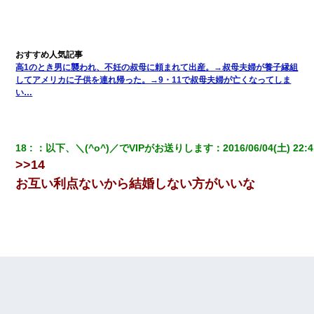
高1のとき男に襲われ、不妊の叔母に頼まれて出産。→叔母夫婦が養子縁組
してアメリカに子供を連れ帰った。→9・11で叔母夫婦が亡くなってしま
い…
18
：
以下、＼(^o^)／でVIPがお送りします
：
2016/06/04(土) 22:4
>>14
お互い利点ないから結婚しない方がいいな