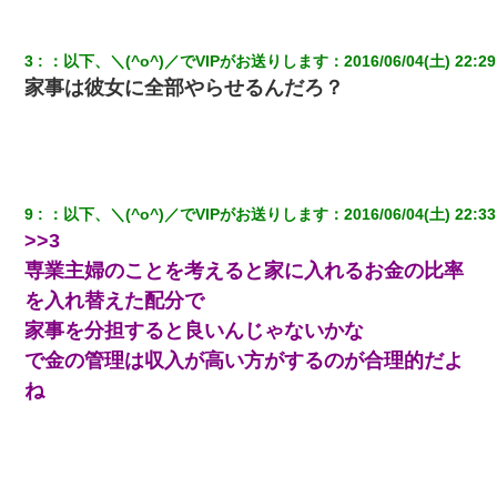
この母親は娘の黒歴史を掘り出さないと死ぬんか？ 死ぬんか？
3
：
以下、＼(^o^)／でVIPがお送りします
：
2016/06/04(土) 22:29
200万を貸したコウトから、追加で400万の申し込み、私「無理。
義弟より娘たちが大事」旦那「娘たちが成人したら別れよう」私
家事は彼女に全部やらせるんだろ？
（は？）
見合いにて。嫁「はじめまして」俺「失礼ですが○○さんご本人で
すか？」
9
：
以下、＼(^o^)／でVIPがお送りします
：
2016/06/04(土) 22:33
義兄嫁が義実家で「コロナ陽性だったからこのまま療養させて下
>>3
さい」と言い出してド修羅場になった
専業主婦のことを考えると家に入れるお金の比率
を入れ替えた配分で
何年か前に妹は離婚している。当時生まれた姪が義弟の子じゃな
かったため妹有責での離婚になり…
家事を分担すると良いんじゃないかな
で金の管理は収入が高い方がするのが合理的だよ
【衝撃】ヤンキー女に「サせて」って言った結果
ね
医者「糖尿病で余命1年です」 ワイ「知らんわｗどうせ死ぬなら
食べる量増やすわｗ」→結果ｗｗｗｗｗ