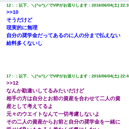
し…)うちの子ではないので迎えに行きません」→息子を名乗って
12
：
以下、＼(^o^)／でVIPがお送りします
：
2016/06/04(土) 22:3
た人物の正体が判明するも・・・
>>10
そうだけど
9月に付き合い始めたけどこの、この人と結婚はないわと判断して
別れた。その元彼が交通事故で重体になっているらしく…
現実的に無理
自分の奨学金だってあるのに人の分まで払えない
22歳の頃、父に36歳の男性とお見合いをしてくれと頼まれた。父
給料多くないし
の親会社の経営者の息子さんだったので、父も喜んで私の写真を
送ったんだが→
小学生の妹が20代の弟とチューしてるのに、見て見ぬふりの親を
見てから実家を出た。それから15年、妹が弟の子を妊娠したらし
くもう堕胎できない月なんだと母から連絡がきた…｜生活｜ワロ
17
：
以下、＼(^o^)／でVIPがお送りします
：
2016/06/04(土) 22:4
タあんてな
>>12
なんか勘違いしてるみたいだけど
婚活パーティーでよく会う美女がいた。こんな完璧な容姿を持っ
てしても結婚て難しいんだなぁ…と思ってた
相手の方は自分とお前の資産を合わせて二人の資
産として考えてるよ
【GJ!】会社から帰宅中、広い駐車場にエンジンかけっ放しの車を
元々のウエイトなんて一切考慮しないよ
発見。しかも「ヒィ～」みたいな声も聞こえてきたので気になっ
て近寄ったら女の子がおっさんの下敷きになってた
その二人の資産からお前と自分の奨学金を一緒に