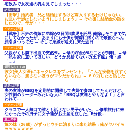
げえええええｗｗｗｗｗｗｗｗ
宅飲みで女友達の乳を見てしまった・・・
ｗｗｗ
【愕然】白のクラウン俺氏、
【衝撃】婚約者「兄と結婚はするけど嫁入りするわけじゃない。
高速道路左車線を制限速度で走
お互い干渉はしないようにしましょう」→ その後に結納金の話を
った結果wwwwwwwwwwww
したので、母が・・・
百年の恋12-899 食べた量を
張り合ってくる
【戦争】不妊の俺嫁に弟嫁が2日間4歳児を託児 俺嫁はそこまで気
【悲報】佐藤輝明・・・２軍
にしてなかったが、あまりにも子供が俺嫁に懐くので最後らへん
でも盛大にやらかす←あまり悲
顔引きつってた → そして弟嫁が迎えに来た翌日…
しませないでくれ
父親がくも膜下出血で突然ﾀﾋ。→母の貯金が0なことが判明。→母
「私を家に置いてほしい、どうか見捨てないで(土下座」俺・嫁
「…」
彼女(美人女医)にネックレスをプレゼント。「こんな安物を渡すく
らいなら、渡さないほうがマシだからね」→ ６０万したと話した
ら・・・
夫の友達がBBQを定期的に開催して夫婦で参加してたんだけど、
女性側のリーダーみたいな人に「BBQは友達とやりなよ！」と言
われて…
クラスで一人無口で誰とも話さない男子がいた。→修学旅行に来
なかったその男子に女子達がお土産を渡した。5分後…
嫁の妹（26歳）がずっとウチに泊まりに来た結果→俺がヤバイｗ
ｗｗｗｗｗｗｗ