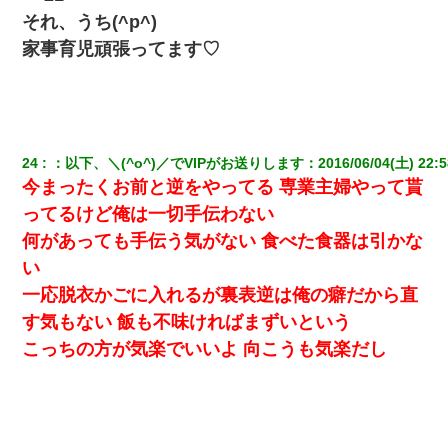
それ、うち(^p^)
家事育児頑張ってます♡
24
：
以下、＼(^o^)／でVIPがお送りします
：
2016/06/04(土) 22:5
今まったくお前と逆をやってる 専業主婦やって貰
ってるけど俺は一切手伝わない
何があっても手伝う気がない 食べた食器は引かな
い
一応脱衣かごに入れるが裏表逆は俺の癖だから直
す気もない 飯も不味ければまずいという
こっちの方が気楽でいいよ 向こうも気楽だし