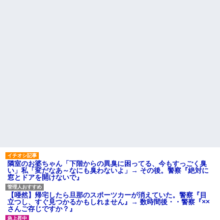
【画像】『菓子パン』だけ食
ありすぎてクッソワロタｗｗｗ
べてる男の部屋、ガチでエグい
ｗｗｗｗｗｗ
wwwwww
コトメの結婚式で、知らない
ワイの妻(35)、町内会の掃除か
間にお祝いの歌を弾き語りする
ら汗だくで帰宅ｗｗｗｗｗｗ
事になってた
ハードオフに売っていた4万
旦那の同僚女が旦那の元カ
4000円のフィギュアがヤバすぎ
ノ。なのにしょっちゅうペアで
るｗｗｗｗｗｗ「こんな高い
仕事してて遅くまで残業したり
の？ｗｗ」「逆に超安い」
二人で出張に行ったり。なんで
私「ちょっと、人の家の金庫
「今度の出張は一人で行く」っ
触らないでよ！」キチママ『そ
て嘘つくのかな
こに金庫があったから、開けて
休んだ翌日、先輩パートに申
みようとしただけ☆』義兄「泥
し送りあるかと確認したらいき
は出てけ！二度と来るな！」結
なりキレられた。このパートの
果・・・
性格悪くないか？
私「初めて飲む味だけどなん
主な税金の成り立ちを調べて
のお茶？」彼「ちっ！」私「」
みたよ
【GIF】JSのカンチョーワロ
タ
後続車にクラクションを鳴ら
され彼氏が逆切れ。「何クラク
隣室のお婆ちゃん「下階からの異臭に困ってる、今もすっごく臭
ション鳴らしてんだ！降りてこ
い」私「変だなあ～なにも臭わないよ」→ その後。警察『絶対に
いよ！」と怒鳴りだし...
窓とドアを開けないで』
【衝撃】報酬100万円超の治験
募集がこちらｗｗｗｗｗ(※画像
【唖然】帰宅したら旦那のスポーツカーが消えていた。警察『目
あり)
立つし、すぐ見つかるかもしれません』→ 数時間後・・警察『××
【ネット騒然】惨殺されたタ
さんご存じですか？』
ワマン頂き女子のこの動画、す