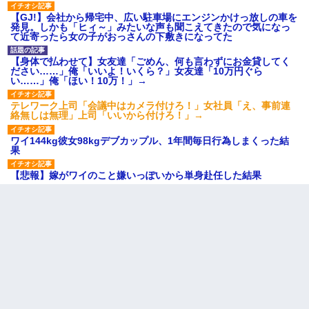
【GJ!】会社から帰宅中、広い駐車場にエンジンかけっ放しの車を
発見。しかも「ヒィ～」みたいな声も聞こえてきたので気になっ
て近寄ったら女の子がおっさんの下敷きになってた
【身体で払わせて】女友達「ごめん、何も言わずにお金貸してく
ださい……」俺「いいよ！いくら？」女友達「10万円ぐら
い……」俺「ほい！10万！」→
テレワーク上司「会議中はカメラ付けろ！」女社員「え、事前連
絡無しは無理」上司「いいから付けろ！」→
ワイ144kg彼女98kgデブカップル、1年間毎日行為しまくった結
果
【悲報】嫁がワイのこと嫌いっぽいから単身赴任した結果