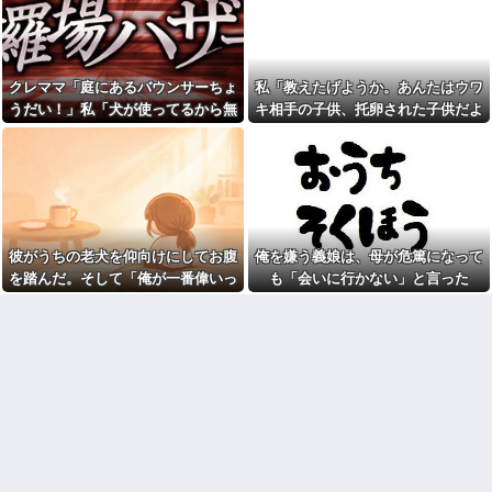
判明したら嫁がキレ出した。嫁
「〇〇ちゃん」呼び、部下を鬱
はどうしても女が欲しかったら
病で何人も潰してお菓子賄賂で
しく...
ウハウハwｗｗ
無人レジに前の人のレシート
【賛否両論】バツイチ子連れ
が残っててん百円当たりとか書
の私、彼氏が結婚を拒む理由が
クレママ「庭にあるバウンサーちょ
私「教えたげようか。あんたはウワ
かれた当たり券だったが店員が
コレｗｗｗｗｗ
さっと取ってった
うだい！」私「犬が使ってるから無
キ相手の子供、托卵された子供だよ
実況トピとかにいる何でもか
レストランで食事してたらい
んでも疑う人
理です」→断った数日後、庭からま
ｗ」A「いい加減なこというな！」
きなり後ろから髪を引っ張ら
妊娠５ヶ月の私、義実家に呼
さかの物音が…
私「みんな知ってるよ？かわいそう
れ、子供が悪戯してるのかと思
ばれて行ってきた。治療を経て
い注意しようと振り向こうとし
だから言ってないだけｗ」 → そ
妊娠５ヶ月になった義妹を引き
たら耳元でハサミの音がした！...
合いに出され、トメから放たれ
してAはA母に確認してしまう……..
おばさんの一人旅
た「耳を疑う理不尽すぎる一
言」に愕然←妊娠時期の操作と
有吉「『俺テレビ見ない』っ
か超能力者かよ
て言う奴おかしいだろ。団子屋
彼がうちの老犬を仰向けにしてお腹
俺を嫌う義娘は、母が危篤になって
で『団子食べない』って言う
妻の浮氣が発覚。俺「離婚
を踏んだ。そして「俺が一番偉いっ
も「会いに行かない」と言った
か？」
だ」妻の謝罪と子供の願いに根
負けして再構築し、２週間後に
てわかって、おとなしくしてるだ
【衝撃画像】中学生「先生！
また浮気。俺「今度こそ離婚
水泳で水着になるのイヤで
ろ」と…
だ」妻「離婚するなら飛び降り
す！」先生「分かった」→結果
る！」俺「ご自由に＾＾」→結
まさかの『こう』なってしまうw
果
w w w w w w
取り放題でてんこ盛りにして
お前ら急げ！怪しい外人みつ
るのはまあ見かけるが持ち帰り
けたら法務省にタレコミしてみ
はなしでしょう、、、
ろ！意外と仕事するぞ？
女「赤ちゃん抱っこしてみま
【速報】NHK職員が番組出演
すか～？w」ワイ（やめろおおお
タレントから性被害！？←コレ
おおおおおおおおおおお）
マジならヤバくねーか？
【画像】このボケて、破壊力