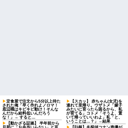
定食屋で注文から5分以上待た
【スカッ】 赤ちゃん(女児)を
された俺「早く作れよノロマ！
連れて里帰り。ウザトメ「嫁子
底辺職はキビキビ動け！そんな
みたいに育ったら困るから、私
んだから給料低いんだろう
が育てる」コトメ「そうよ、置
な！」→ すると…
いて帰っていいわよ」私「と、
いうことは…？」→結果
【動かざる証拠】 半年前から
旦那に「お弁当いらない」と言
【訃報】名探偵コナン声優が