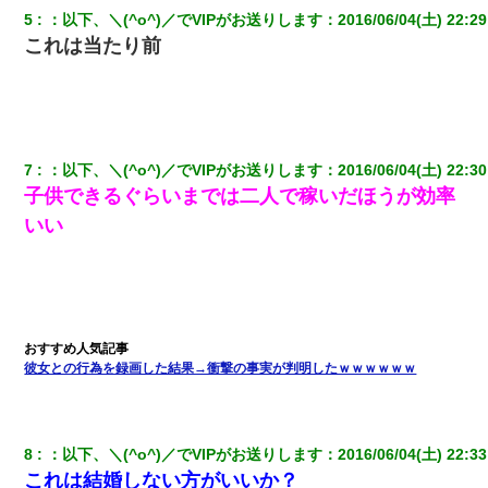
父が他界→父のフリン相手『どうか相続を放棄して下さい、昔の
5
：
以下、＼(^o^)／でVIPがお送りします
：
2016/06/04(土) 22:29
ことは謝ります。ごめんなさい…』私「お子さんはフリン略奪婚
って知ってるの？」相手『 』結果→
これは当たり前
嘘をついてフリン旅行へ出かけた嫁→翌日、嫁「ただいま～」旦
那「娘がシんだよ。何度も連絡したのに…」嫁「えっ」→なん
と・・・
7
：
以下、＼(^o^)／でVIPがお送りします
：
2016/06/04(土) 22:30
俺「初対面でなに言ったか覚えてる？」嫁「臭いんだよ！キモオ
子供できるぐらいまでは二人で稼いだほうが効率
タ？だっけ？」俺「だいたい合ってる。で、なんで告白してきた
の？」→
いい
同じマンションに住んでる女性が鍵をわかりやすいところに隠し
ている事に気づいた俺「忍びこんでみよう！」→ 結果
三年働いてたパートを突然クビになった。しかし元職場の主要取
引先のトップが母方の叔父だったので…
彼女との行為を録画した結果→衝撃の事実が判明したｗｗｗｗｗｗ
【まぬけ】夫「離婚だ！」私「わかった。で？」夫「慰謝料
だ！」私「いいけど弁護士通して。私も請求する」夫「」
8
：
以下、＼(^o^)／でVIPがお送りします
：
2016/06/04(土) 22:33
これは結婚しない方がいいか？