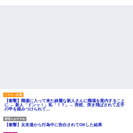
【衝撃】職場に入って来た綺麗な新人さんに職場を案内すること
に → 新人「ドンッ！」私「！？」→ 突然、突き飛ばされて左手
の甲を踏みつけられて…
【衝撃】女友達から行為中に告白されてOKした結果