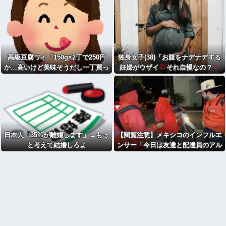
高級豆腐ワイ「150g×2丁で250円
独身女子(38)「お腹をナデナデする
か…高いけど美味そうだし一丁買っ
妊婦がウザイ
それ自慢なの？
てみるか！」
」
日本人「35%が離婚します」←もっ
【閲覧注意】メキシコのインフルエ
と考えて結婚しろよ
ンサー「今日は友達と配達員のアル
バイトを体験してみるよ！！」←結
果・・・