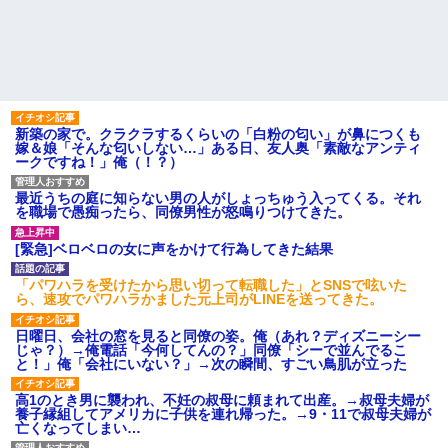
新築の家で。クラクラするくらいの「白粉の匂い」が鼻につくも
嫁＆娘「そんな匂いしない…」ある日、友人奥「素敵なアンティ
ークですね！」俺（！？）
最近うちの庭に知らない男の人がしょっちゅう入ってくる。それ
を職場で愚痴ったら、同僚男性が怒鳴りつけてきた。
[緊急]ベロベロの女に声をかけて行為してきた結果
「パワハラを受けたから思い切って転職した」とSNSで呟いた
ら、速攻でパワハラかました元上司がLINEを送ってきた。
日曜日、会社の窓を見ると同僚の姿。俺（あれ？ディズニーシー
じゃ？）→俺電話「今何してんの？」同僚「シーで並んでるこ
と！」俺「会社にいない？」→次の瞬間、すごい鳥肌が立った
高1のとき男に襲われ、不妊の叔母に頼まれて出産。→叔母夫婦が
養子縁組してアメリカに子供を連れ帰った。→9・11で叔母夫婦が
亡くなってしまい…