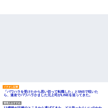
「パワハラを受けたから思い切って転職した」とSNSで呟いた
ら、速攻でパワハラかました元上司がLINEを送ってきた。
13歳娘が元嫁のところから逃げてきた。どう扱ったらいいのかわ