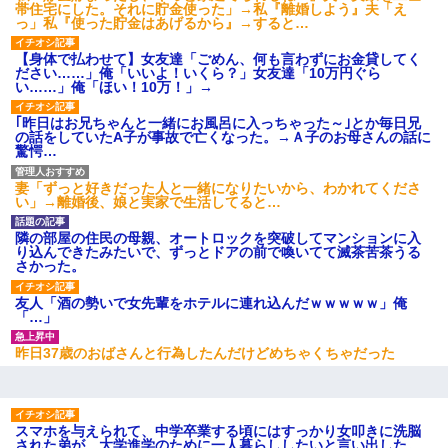
帯住宅にした。それに貯金使った」→私『離婚しよう』夫「え
っ」私『使った貯金はあげるから』→すると…
【身体で払わせて】女友達「ごめん、何も言わずにお金貸してく
ださい……」俺「いいよ！いくら？」女友達「10万円ぐら
い……」俺「ほい！10万！」→
｢昨日はお兄ちゃんと一緒にお風呂に入っちゃった～｣とか毎日兄
の話をしていたA子が事故で亡くなった。→Ａ子のお母さんの話に
驚愕…
妻「ずっと好きだった人と一緒になりたいから、わかれてくださ
い」→離婚後、娘と実家で生活してると…
隣の部屋の住民の母親、オートロックを突破してマンションに入
り込んできたみたいで、ずっとドアの前で喚いてて滅茶苦茶うる
さかった。
友人「酒の勢いで女先輩をホテルに連れ込んだｗｗｗｗｗ」俺
「…」
昨日37歳のおばさんと行為したんだけどめちゃくちゃだった
スマホを与えられて、中学卒業する頃にはすっかり女叩きに洗脳
された弟が、大学進学のために一人暮らししたいと言い出した。