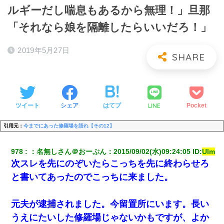
ルギーだし喘息もあるから無理！」旦那
「それなら娘を隔離したらいいだろ！」
2019年5月27日
LINE
ツイート
シェア
はてブ
Pocket
引用元：
今までにあった修羅場を語れ【その12】
978
：
名無しさん＠おーぷん
：
2015/09/02(水)09:24:05
 ID:
Ulm
次スレを先にのぞいたらこっちを先に終わらせろ
と書いてあったのでこっちに来ました。
元夫が逮捕されました。今留置所にいます。長い
うえにたいした修羅場じゃないかもですが、よか