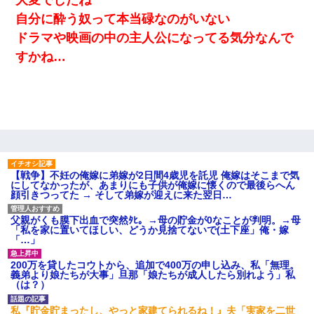
自分に酔う奴って本当碌なのがいない
ドラマや映画の中の主人公になってる気分なんで
すかね…
【戦争】不妊の俺嫁に弟嫁が2日間4歳児を託児 俺嫁はそこまで気
にしてなかったが、あまりにも子供が俺嫁に懐くので最後らへん
顔引きつってた → そして弟嫁が迎えに来た翌日…
父親がくも膜下出血で突然ﾀﾋ。→母の貯金が0なことが判明。→母
「私を家に置いてほしい、どうか見捨てないで(土下座」俺・嫁
「…」
200万を貸したコウトから、追加で400万の申し込み、私「無理。
義弟より娘たちが大事」旦那「娘たちが成人したら別れよう」私
（は？）
私『貯金貯まったし、やっと家建てられるね！』夫「実家を二世