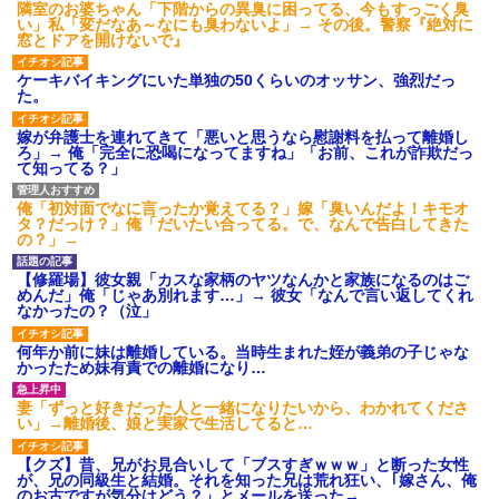
隣室のお婆ちゃん「下階からの異臭に困ってる、今もすっごく臭
タ
い」私「変だなあ～なにも臭わないよ」→ その後。警察『絶対に
後続車にクラクションを鳴ら
窓とドアを開けないで』
され彼氏が逆切れ。「何クラク
ション鳴らしてんだ！降りてこ
ケーキバイキングにいた単独の50くらいのオッサン、強烈だっ
いよ！」と怒鳴りだし...
た。
【衝撃】報酬100万円超の治験
募集がこちらｗｗｗｗｗ(※画像
嫁が弁護士を連れてきて「悪いと思うなら慰謝料を払って離婚し
あり)
ろ」→ 俺「完全に恐喝になってますね」「お前、これが詐欺だっ
【ネット騒然】惨殺されたタ
て知ってる？」
ワマン頂き女子のこの動画、す
げえええええｗｗｗｗｗｗｗｗ
ｗｗｗ
俺「初対面でなに言ったか覚えてる？」嫁「臭いんだよ！キモオ
タ？だっけ？」俺「だいたい合ってる。で、なんで告白してきた
【愕然】白のクラウン俺氏、
の？」→
高速道路左車線を制限速度で走
った結果wwwwwwwwwwww
【修羅場】彼女親「カスな家柄のヤツなんかと家族になるのはご
百年の恋12-899 食べた量を
めんだ」俺「じゃあ別れます…」→ 彼女「なんで言い返してくれ
張り合ってくる
なかったの？（泣」
【悲報】佐藤輝明・・・２軍
でも盛大にやらかす←あまり悲
何年か前に妹は離婚している。当時生まれた姪が義弟の子じゃな
しませないでくれ
かったため妹有責での離婚になり…
妻「ずっと好きだった人と一緒になりたいから、わかれてくださ
い」→離婚後、娘と実家で生活してると…
【クズ】昔、兄がお見合いして「ブスすぎｗｗｗ」と断った女性
が、兄の同級生と結婚。それを知った兄は荒れ狂い、｢嫁さん、俺
のお古ですが気分はどう？」とメールを送った→