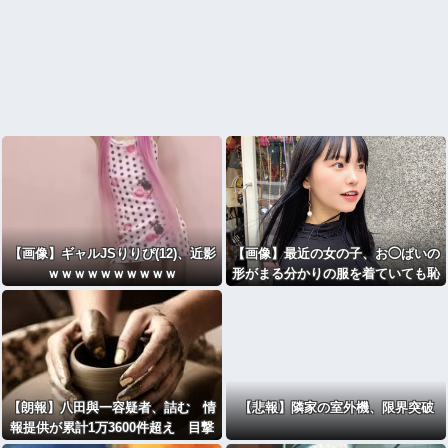
【画像】ギャルJSりりぴ(12)、近影
【画像】最近の女の子、お◯ぱいの
ｗｗｗｗｗｗｗｗｗｗ
形がまる分かりの服を着ていても恥
ずかしくないｗｗｗwｗｗｗｗｗｗ
ｗｗ
【朗報】八田與一容疑者、詰む 情
【悲報】隣家の室外機、限界突破
報提供が累計1万3600件超え 目撃
情報は「関東」が最多