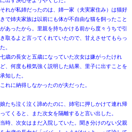
に出す決心をようやくした。
「簡単には辞めさせない」私（どうせ辞めるし…）→ 思いっきり
反論をしてみた
それが私姉だったのは、姉一家（夫実家住み）は猫好
きで姉夫家族は以前にも体が不自由な猫を飼ったこと
【戦争】不妊の俺嫁に弟嫁が2日間4歳児を託児 俺嫁はそこまで気
にしてなかったが、あまりにも子供が俺嫁に懐くので最後らへん
があったから。里親を持ちかける前から度々うちで引
顔引きつってた → そして弟嫁が迎えに来た翌日…
き取るよと言ってくれていたので、甘えさせてもらっ
【修羅場】彼女親「カスな家柄のヤツなんかと家族になるのはご
た。
めんだ」俺「じゃあ別れます…」→ 彼女「なんで言い返してくれ
なかったの？（泣」
七歳の長女と五歳になっていた次女は嫌がったけれ
ど、何度も根気強く説明した結果、里子に出すことを
夫の友達がBBQを定期的に開催して夫婦で参加してたんだけど、
女性側のリーダーみたいな人に「BBQは友達とやりなよ！」と言
承知した。
われて…
これに納得しなかったのが夫だった。
旦那の元嫁「離婚したとはいえ、私が本来の妻。許可なく結婚す
るなんてどういう神経してるの？離婚届を記入して持って来い」
→笑いが止まらなくなり・・・
娘たち泣く泣く諦めたのに、姉宅に押しかけて連れ帰
ってくると、また次女を隔離すると言い出した。
体中に赤い蕁麻疹みたいなのができて、皮膚科にいったら「ジベ
ル薔薇色ひこう疹」という症状だと言われた
当時、次女はまだ入院していた。聞き分けのない父親