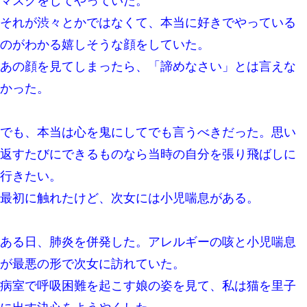
マスクをしてやっていた。
デパートの外商『私さんだと名乗る女が、ツケで宝石を買おうと
それが渋々とかではなくて、本当に好きでやっている
していて…』私「！？」→ 翌日。ママ友たちの様子が微妙におか
しくなり・・・
のがわかる嬉しそうな顔をしていた。
あの顔を見てしまったら、「諦めなさい」とは言えな
日航機墜落事故の「ここからは日本語で大丈夫ですよ〜」の絶望
感がヤバイ・・・
かった。
彼女(37)の情欲がえげつない件ｗｗｗｗｗｗｗ
でも、本当は心を鬼にしてでも言うべきだった。思い
返すたびにできるものなら当時の自分を張り飛ばしに
旦那が長男のDNA鑑定をしたら血縁関係0%だった。旦那「やっぱ
りウワキしてたんだな…」長男「俺は誰の子供なの？」長女・次
男「ウワキ女！」
行きたい。
最初に触れたけど、次女には小児喘息がある。
この母親は娘の黒歴史を掘り出さないと死ぬんか？ 死ぬんか？
ある日、肺炎を併発した。アレルギーの咳と小児喘息
【身体で払わせて】女友達「ごめん、何も言わずにお金貸してく
ださい……」俺「いいよ！いくら？」女友達「10万円ぐら
が最悪の形で次女に訪れていた。
い……」俺「ほい！10万！」→
病室で呼吸困難を起こす娘の姿を見て、私は猫を里子
転職先が決まったので退職の意思を伝えたら。上司「無責任」