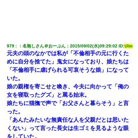
彼女にプロポーズしてOK貰った俺、告げられた結婚条件にブチ切
れて無事婚約破棄・・・
979
：
名無しさん＠おーぷん
：
2015/09/02(水)09:29:02
 ID:
Ulm
元夫の頭のなかでは私が「不倫相手の元に行くた
めに自分を捨てた」鬼女になっており、娘たちは
「不倫相手に虐げられる可哀そうな娘」になって
いた。
娘の親権を寄こせと喚き、今夫に向かって「俺の
女を寝取ったグズ」と罵る始末。
娘たちに猫撫で声で「お父さんと暮らそう」と言
った。
「あんたみたいな無責任な人を父親だとは思いた
くない」って言った長女は生ゴミを見るような眼
をしていた。