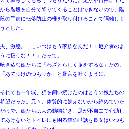
スで暮らしてもらうつもりだった。足が不自由な子だ
から階段を自分で降りてくることはできないので、階
ホテルに泊まったんだけど従業員が最悪だった。折角の旅行で何
故私が怒鳴られなきゃいけなかったのだ
段の手前に転落防止の柵を取り付けることで隔離しよ
うとした。
婚活パーティーでよく会う美女がいた。こんな完璧な容姿を持っ
てしても結婚て難しいんだなぁ…と思ってた
夫、激怒。「こいつはもう家族なんだ！！厄介者のよ
三年働いてたパートを突然クビになった。しかし元職場の主要取
うに扱うな！！」だって。
引先のトップが母方の叔父だったので…
咳き込む娘たちに「わざとらしく咳をするな」だの、
元旦那から復縁要請。息子「最新型のiPhoneも買えない貧乏は嫌
「あてつけのつもりか」と暴言を吐くように。
だ、再婚して」私「なら父親と暮らせ」息子「やった＾＾」私
（もう手遅れだったんだな…）
それでも一年弱、猫を飼い続けたのはとうの娘たちの
中途採用のAが部長から呼び出された。Aはヘラヘラと部屋に入っ
ていき、1時間後に号泣しながら出てきて…
希望だった。元々、体質的に飼えないから諦めていた
だけで、娘たちは大の動物好き。足が不自由で介助し
彼女(美人女医)にネックレスをプレゼント。「こんな安物を渡すく
らいなら、渡さないほうがマシだからね」→ ６０万したと話した
てあげないとトイレにも困る猫の世話を長女はいつも
ら・・・