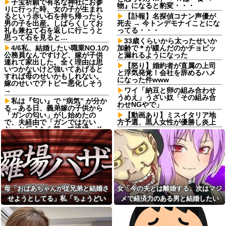
子宝祈願で有名な神社にお参
物』になると豹変・・・
りに行った時、女の子が生まれ
るという赤い石を持ち帰ったら
【訃報】名探偵コナン声優が
男の子を出産。しばらくしてお
死去 → 今トンデモナイことにな
礼も兼ねて石を返しに行こうと
ってる・・・
思って石を見ると…
33歳くらいから太ったせいか
4/6私、結婚したい職業NO.1の
加齢で＊が緩んだのかチョビッ
公務員なんですけど、嫁が子供
と漏れるようになった
連れて家出した。全く理由は思
【怒り】婚約者が直属の上司
いつかないけど強いてあげると
と浮気発覚！会社を辞めるハメ
すれば母のせいかもしれない。
になった件www
嫁のせいでアトピー悪化しそう
→
ワイ「納豆と卵の組み合わせ
うめえ」うざい奴「その組み合
私は『匂い』で “病気” が分か
わせNGやで」
る→ある日、義弟嫁の子供から
「ガンの匂い」がし始めたの
【動画あり】ミスイタリア地
で、夫経由で「ガンではない
方予選、黒人女性が優勝し炎上
か」と伝えたら怒って絶縁、そ
楽天イーグルス、日ハム打線
の結果・・・
に5死球
出張から帰ったら、嫁の顔が
軽度のアレルギーを「わがま
青ざめていた。俺「一体何があ
ま」と決めつけ嫌味を言ってき
ったんだ？」嫁「…」→子供た
た友人、その子どもが重度のア
ちに話を聞くと…
レルギー持ちだと判明した途
アルバイトの教育で悩んで
端、過去の嫌がらせを「えーそ
る。その人はマニュアルを暗記
うだったっけ？」と白々しくス
母「おばあちゃんが従兄弟と結婚さ
女「今の夫とは離婚する。次はマジ
して機械のように繰り返すロボ
ルー
せようとしてる」私「ちょうどい
メで経済力のある男と結婚したい
ットタイプ
イベント派遣で陰湿にいじら
い、その話利用するわ」→3日後に
な」私「幸せになってね！」→産科
トメ「里帰りは？実家は？う
れていた地味な男性スタッフ。
ちに来る？」私「全部気遣って
ある日、高さ3mの階段から落ち
まさかの展開…
の授乳室で出会った女性のその後
くれてるのは分かるけど…」→
かけた子どもをパルクールで爆