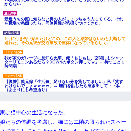
からない
最近うちの庭に知らない男の人がしょっちゅう入ってくる。それ
を職場で愚痴ったら、同僚男性が怒鳴りつけてきた。
9月に付き合い始めたけどこの、この人と結婚はないわと判断して
別れた。その元彼が交通事故で重体になっているらしく…
我が家のガレージに見知らぬ車。俺「もしもし、玄関にもシャッ
ターリモコンあるだろ？DOWNのボタン押してｗ」→ 待つこと１
時間弱・・・
【復讐】義兄嫁「生活費、足りない分を貸してほしい」私「貸す
わけないでしょｗｗｗｗ」→ 理由を話したら泣き出して・・私
（あまりにも希望通り）
【まぬけ】夫「離婚だ！」私「わかった。で？」夫「慰謝料
だ！」私「いいけど弁護士通して。私も請求する」夫「」
家は猫中心の生活になった。
娘たちの体調を考慮し、猫には二階の限られたスペー
クラスで一人無口で誰とも話さない男子がいた。→修学旅行に来
なかったその男子に女子達がお土産を渡した。5分後…