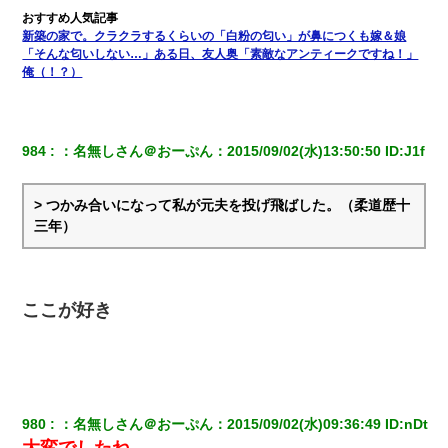
新築の家で。クラクラするくらいの「白粉の匂い」が鼻につくも嫁＆娘
「そんな匂いしない…」ある日、友人奥「素敵なアンティークですね！」
俺（！？）
984
：
名無しさん＠おーぷん
：
2015/09/02(水)13:50:50
 ID:
J1f
> つかみ合いになって私が元夫を投げ飛ばした。（柔道歴十
三年）
ここが好き
980
：
名無しさん＠おーぷん
：
2015/09/02(水)09:36:49
 ID:
nDt
大変でしたね