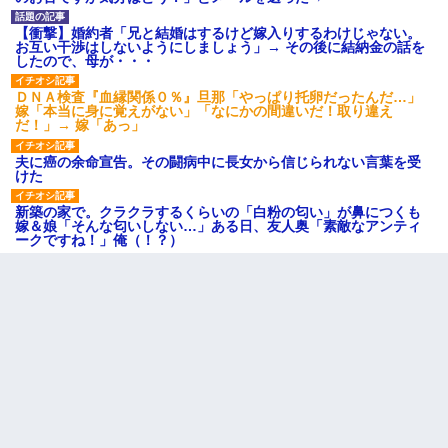
【衝撃】婚約者「兄と結婚はするけど嫁入りするわけじゃない。
お互い干渉はしないようにしましょう」→ その後に結納金の話を
したので、母が・・・
ＤＮＡ検査『血縁関係０％』旦那「やっぱり托卵だったんだ…」
嫁「本当に身に覚えがない」「なにかの間違いだ！取り違え
だ！」→ 嫁「あっ」
夫に癌の余命宣告。その闘病中に長女から信じられない言葉を受
けた
新築の家で。クラクラするくらいの「白粉の匂い」が鼻につくも
嫁＆娘「そんな匂いしない…」ある日、友人奥「素敵なアンティ
ークですね！」俺（！？）