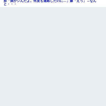
那「娘がシんだよ。何度も連絡したのに…」嫁「えっ」→なん
と・・・