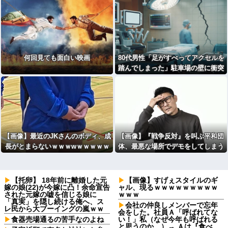
何回見ても面白い映画
80代男性「足がすべってアクセルを
踏んでしまった」駐車場の壁に衝突
【画像】最近のJKさんのボディ、成
【画像】『戦争反対』を叫ぶ平和団
長がとまらないｗｗｗwｗｗｗｗｗ
体、最悪な場所でデモをしてしまう
ｗｗｗ
【托卵】 18年前に離婚した元
【画像】すげぇスタイルのギ
嫁の娘(22)が今嫁に凸！余命宣告
ャル、現るｗｗｗｗｗｗｗｗｗ
された元嫁の嘘を信じる娘に
ｗｗｗ
「真実」を隠し続ける俺へ、ス
会社の仲良しメンバーで忘年
レ民から大ブーイングの嵐ｗｗ
会をした。社員Ａ「呼ばれてな
食器売場通るの苦手なのよね
い！」私（なぜ今年も呼ばれる
と思うのか…）→ Ａは『食べ