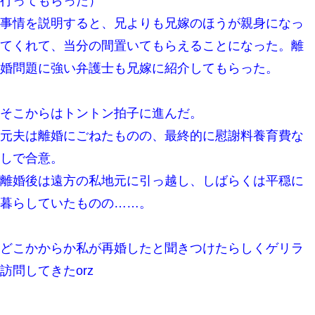
行ってもらった）
【衝撃】ヤンキー女に「サせて」って言った結果
事情を説明すると、兄よりも兄嫁のほうが親身になっ
てくれて、当分の間置いてもらえることになった。離
夫に癌の余命宣告。その闘病中に長女から信じられない言葉を受
けた
婚問題に強い弁護士も兄嫁に紹介してもらった。
【悲報】嫁がワイのこと嫌いっぽいから単身赴任した結果
そこからはトントン拍子に進んだ。
ＤＮＡ検査『血縁関係０％』旦那「やっぱり托卵だったんだ…」
元夫は離婚にごねたものの、最終的に慰謝料養育費な
嫁「本当に身に覚えがない」「なにかの間違いだ！取り違え
だ！」→ 嫁「あっ」
しで合意。
離婚後は遠方の私地元に引っ越し、しばらくは平穏に
妻と同居し始めたときから、よく妻が「どこかで音漏れしてな
い？音楽聞こえる」と言っていて…
暮らしていたものの……。
ミスした新人(
)に冗談で「行為させてくれたら許してあげる」
どこかからか私が再婚したと聞きつけたらしくゲリラ
って言ったら・・・
訪問してきたorz
スマホを与えられて、中学卒業する頃にはすっかり女叩きに洗脳
された弟が、大学進学のために一人暮らししたいと言い出した。