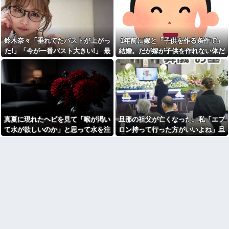
が・・・
善意だからこそ断れなくて…
走＆ダイブし間一髪で救出！職
場の手のひら返しと評価爆上げ
野球部の中学生男子です。他
が凄まじかったｗｗ
人の物を壊したくないのに壊し
てしまいます
相手がどんなパイプ持ってい
るかも知れないのに…
鈴木奈々「垂れてたバストが上がっ
1年前に嫁と「子供を作る条件で」
SCでとうとうセコケチに遭遇
した。荷物持って「家まで送っ
宮崎駿「心の穴を埋めるため
た!」「今が一番バスト大きい!」 最
結婚。だが嫁が子供を作れない体だ
てくれない」って言ってきて...
に、交配を重ねた毛虫みたいな
新の身長・体重も報告
と知ったので離婚へ。
小さな犬を連れてる人、本当に
【後編】結婚直後に祖父が亡
醜い」←これどう思う？
くなり落ち込んでたら嫁に「い
つまでくよくよしてるの？」と
「自転車のルール厳罰化！」
言われた。お義父さんやお義母
← 正直なんの意味もなかった件
さんの負担もなくなったし良か
ｗｗｗｗｗｗｗｗ他
ったと...
【呆然】友人が褒められると
賃貸物件を内覧中、ベランダ
キレる国立大卒生活保護受給者
真夏に現れたヘビを見て「喉が渇い
旦那の祖父が亡くなった。私「エプ
に出たら突然ゾワッと両腕に鳥
友人。ちょっとBを褒めたらキレ
肌が出た。「やっぱりこの部屋
散らかしてBの職場に電話したら
て水が欲しいのか」と思って水を注
ロン持って行った方がいいよね」旦
嫌だ」と思った瞬間、体が前に
しく…
いだ。ヘビは夢中で飲んで姿を消
那「余計な出費すんな。そんなもん
ドンッと突き飛ばされて…
トメ「食べきれない。収穫が
し…
買うなら今後一切金を出さねぇぞ」
【悲報】同性愛者女さん「女
大変」と言って、太さ8cm長さ
と付き合うの地獄すぎる、男は
30cm以上のクソマズ巨大きゅう
私「えっ…」
どうやって耐えてんの？」←コ
りを1箱とか何なのｗｗ
レは同意せざるおえないと話題
高校３年生の女です。家が嫌
に
いすぎて家を出て現在養護施設
【画像】ディズニーのおいな
で暮らしています
り巻（600円）、流石にアレすぎ
高校３年生の女です。家が嫌
て賛否両論の大炎上をしてしま
いすぎて家を出て現在養護施設
うw w w w w w w
で暮らしています
【怒報】国税庁「あのさぁ！
旦那の祖父が亡くなった。私