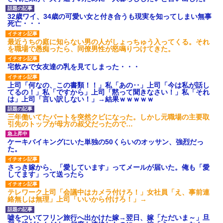
32歳ワイ、34歳の可愛い女と付き合うも現実を知ってしまい無事
死亡・・・
最近うちの庭に知らない男の人がしょっちゅう入ってくる。それ
を職場で愚痴ったら、同僚男性が怒鳴りつけてきた。
宅飲みで女友達の乳を見てしまった・・・
上司「何なの、この書類！！」私「あの‥」上司「今は私が話し
てるの！」私「ですから」上司「黙って聞きなさい！」私「それ
は」上司「言い訳しない！」→結果ｗｗｗｗｗ
三年働いてたパートを突然クビになった。しかし元職場の主要取
引先のトップが母方の叔父だったので…
ケーキバイキングにいた単独の50くらいのオッサン、強烈だっ
た。
さっき嫁から、「愛しています」ってメールが届いた。俺も「愛
してます」って送ったら
テレワーク上司「会議中はカメラ付けろ！」女社員「え、事前連
絡無しは無理」上司「いいから付けろ！」→
嘘をついてフリン旅行へ出かけた嫁→翌日、嫁「ただいま～」旦