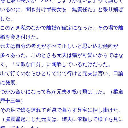
を七歳の長女が「パパ、しょうがないよ」って諭して
テレワーク上司「会議中はカメラ付けろ！」女社員「え、事前連
絡無しは無理」上司「いいから付けろ！」→
いるのに、聞き分けず長女を「無責任だ」と張り飛ば
した。
小学生の妹が20代の弟とチューしてるのに、見て見ぬふりの親を
見てから実家を出た。それから15年、妹が弟の子を妊娠したらし
このとき私のなかで離婚が確定になった。その場で離
くもう堕胎できない月なんだと母から連絡がきた…｜生活｜ワロ
タあんてな
婚を突き付けた。
元夫は自分の考えがすべて正しいと思い込む傾向が
嫁が弁護士を連れてきて「悪いと思うなら慰謝料を払って離婚し
ろ」→ 俺「完全に恐喝になってますね」「お前、これが詐欺だっ
多々あった。このときも元夫は猫が可愛いからではな
て知ってる？」
く、「立派な自分」に陶酔しているだけだった。
兄の新しい嫁がやらかしすぎて辛い。当たり前のように実家や姪
出て行くのならひとりで出て行けと元夫は言い、口論
の幼稚園に来る
に発展。
つかみ合いになって私が元夫を投げ飛ばした。（柔道
朝起きたら嫁がいなかった。俺（嫁も嫁実家も電話に出ない…不
安だ）→ 仕事を早退して帰宅すると、嫁と嫁両親と知らない男が
２人・・・
歴十三年）
その足で娘を連れて近県で暮らす兄宅に押し掛けた。
わい(42)渋谷の夜のサービスで19の女の子にゴックンさせた結果
ｗｗｗｗｗｗｗｗ
（脳震盪起こした元夫は、姉夫に依頼して様子を見に