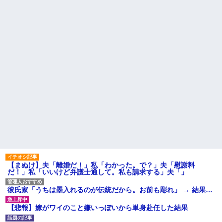
君らがちゃんと納税してくれな
「エプロン持って行った方がい
いとこうなっちゃうけどどうす
いよね」旦那「余計な出費すん
る？！」←これw w w w w w w
な。そんなもん買うなら今後一
w
切金を出さねぇぞ」私「え
【画像】令和最新版の剛力彩
っ…」
芽、ワイらにブッ刺さりまくり
【速報】ユニクロの置くだけ
と話題にw w w w w w w w w w
セルフレジ、スーパーにも導入
w w w
へ
【衝撃】若い女の子からする
主な税金の成り立ちを調べて
「甘い匂い」の正体、まさか分
みたよ
からないDTなんておらんよな？
よな？w w w w w w w w w w w
母「おばあちゃんが従兄弟と
結婚させようとしてる」私「ち
ょうどいい、その話利用する
わ」→3日後にまさかの展開…
ハードオフに売っていた4万
4000円のフィギュアがヤバすぎ
るｗｗｗｗｗｗ「こんな高い
の？ｗｗ」「逆に超安い」
私「ちょっと、人の家の金庫
【まぬけ】夫「離婚だ！」私「わかった。で？」夫「慰謝料
触らないでよ！」キチママ『そ
だ！」私「いいけど弁護士通して。私も請求する」夫「」
こに金庫があったから、開けて
みようとしただけ☆』義兄「泥
は出てけ！二度と来るな！」結
彼氏家「うちは墨入れるのが伝統だから。お前も彫れ」 → 結果…
果・・・
私「初めて飲む味だけどなん
【悲報】嫁がワイのこと嫌いっぽいから単身赴任した結果
のお茶？」彼「ちっ！」私「」
【GIF】JSのカンチョーワロ