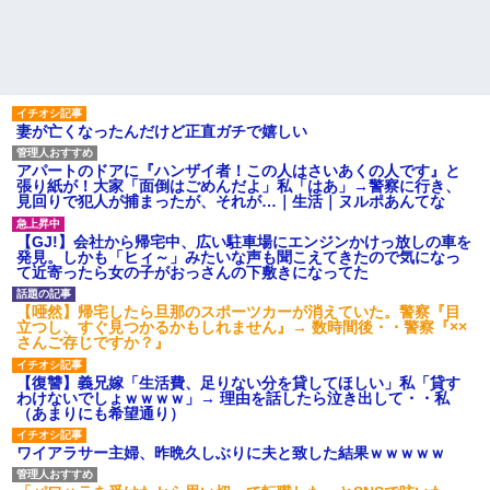
妻が亡くなったんだけど正直ガチで嬉しい
アパートのドアに『ハンザイ者！この人はさいあくの人です』と
張り紙が！大家「面倒はごめんだよ」私「はあ」→警察に行き、
見回りで犯人が捕まったが、それが…｜生活｜ヌルポあんてな
【GJ!】会社から帰宅中、広い駐車場にエンジンかけっ放しの車を
発見。しかも「ヒィ～」みたいな声も聞こえてきたので気になっ
て近寄ったら女の子がおっさんの下敷きになってた
【唖然】帰宅したら旦那のスポーツカーが消えていた。警察『目
立つし、すぐ見つかるかもしれません』→ 数時間後・・警察『××
さんご存じですか？』
【復讐】義兄嫁「生活費、足りない分を貸してほしい」私「貸す
わけないでしょｗｗｗｗ」→ 理由を話したら泣き出して・・私
（あまりにも希望通り）
ワイアラサー主婦、昨晩久しぶりに夫と致した結果ｗｗｗｗｗ