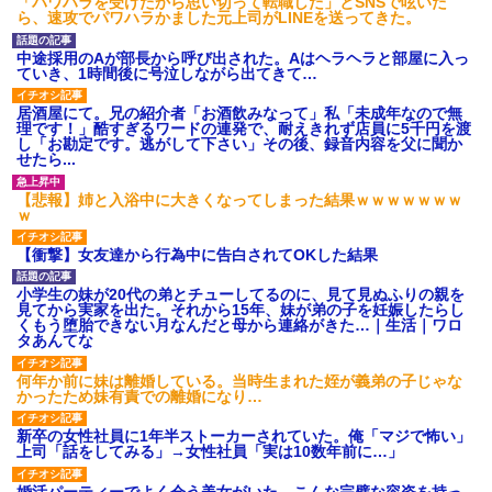
「パワハラを受けたから思い切って転職した」とSNSで呟いた
ら、速攻でパワハラかました元上司がLINEを送ってきた。
中途採用のAが部長から呼び出された。Aはヘラヘラと部屋に入っ
ていき、1時間後に号泣しながら出てきて…
居酒屋にて。兄の紹介者「お酒飲みなって」私「未成年なので無
理です！」酷すぎるワードの連発で、耐えきれず店員に5千円を渡
し「お勘定です。逃がして下さい」その後、録音内容を父に聞か
せたら...
【悲報】姉と入浴中に大きくなってしまった結果ｗｗｗｗｗｗｗ
ｗ
【衝撃】女友達から行為中に告白されてOKした結果
小学生の妹が20代の弟とチューしてるのに、見て見ぬふりの親を
見てから実家を出た。それから15年、妹が弟の子を妊娠したらし
くもう堕胎できない月なんだと母から連絡がきた…｜生活｜ワロ
タあんてな
何年か前に妹は離婚している。当時生まれた姪が義弟の子じゃな
かったため妹有責での離婚になり…
新卒の女性社員に1年半ストーカーされていた。俺「マジで怖い」
上司「話をしてみる」→女性社員「実は10数年前に…」
婚活パーティーでよく会う美女がいた。こんな完璧な容姿を持っ