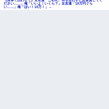
【身体で払わせて】女友達「ごめん、何も言わずにお金貸してく
ださい……」俺「いいよ！いくら？」女友達「10万円ぐら
い……」俺「ほい！10万！」→