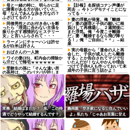
母と一緒の時に、明らかに足
【訃報】名探偵コナン声優が
に障害がある方が歩いていた。
死去 → 今トンデモナイことにな
母「なんであんな歩き方なの？
ってる・・・
ふざけてるの？」
妻の浮氣が発覚。俺「離婚
同僚男性とのお付き合いを断
だ」妻の謝罪と子供の願いに根
ったら「理屈に合わない主張を
負けして再構築し、２週間後に
振りかざす感情的なヒステリー
また浮気。俺「今度こそ離婚
女」と言いふらされて・・・
だ」妻「離婚するなら飛び降り
る！」俺「ご自由に＾＾」→結
ラーメンにチャーハンは許せ
果
るが白米は許さん
実の母親から「運命の人と再
おばさんの一人旅
会した、子供が成人したら離婚
ワイの妻(35)、町内会の掃除か
する」とか告白されてマジで引
ら汗だくで帰宅ｗｗｗｗｗｗ
いたんだが！なんやかんや理由
つけて子供4人も作っておいて未
受験生の孫に「そんな遠い所
成年の子供に言う話かよ！
の高校は、このバァバが許しま
せんよ」と言い出したトメ。そ
【悲報】専門家「マンジャロ
の瞬間、息子がブチギレて...
乱用してる女さん、将来骨スカ
スカで詰みます」
姉が緊急入院したとき、婚約
者はパチ打って電話に出ず合コ
【画像】フジテレビで水着
ン向かった。GPSで場所を特定
JK♡♡♡♡♡♡
されて、双方の父親が乗り込ん
日頃から「泥棒の9割は韓国
だ
人」と嫌韓発言を繰り返すト
常務「結婚はまだか？」私「この待
義両親「空き家になるし住んでいい
友人「『～恵』なんて古臭い
メ！冬ソナにハマり私のヨン様
し、賢く育たなかったらどうす
グッズを勝手に持ち出したの
遇でどうやって結婚するんです？」
よ」私たち「じゃあお言葉に甘え
るの？」私「そこまで言う？」
で、トメ自身の「あの自論」で
→飲み会で本音を返したら場が静ま
て…」→引っ越した途端、予想外の
→娘の名前を否定されてモヤモ
撃退したったｗｗ←矛盾だらけ
ヤが止まらず…
のトメにブーメラン刺さりまく
り返って…
出来事が待っていて…
り