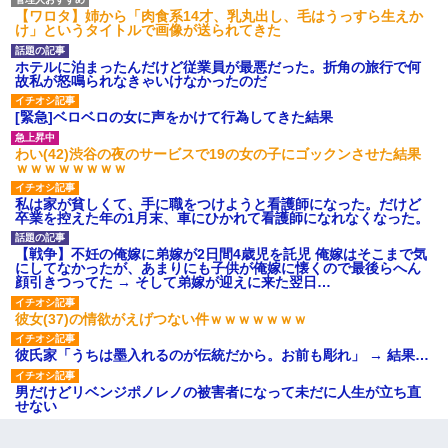
【ワロタ】姉から「肉食系14才、乳丸出し、毛はうっすら生えか
け」というタイトルで画像が送られてきた
ホテルに泊まったんだけど従業員が最悪だった。折角の旅行で何
故私が怒鳴られなきゃいけなかったのだ
[緊急]ベロベロの女に声をかけて行為してきた結果
わい(42)渋谷の夜のサービスで19の女の子にゴックンさせた結果
ｗｗｗｗｗｗｗｗ
私は家が貧しくて、手に職をつけようと看護師になった。だけど
卒業を控えた年の1月末、車にひかれて看護師になれなくなった。
【戦争】不妊の俺嫁に弟嫁が2日間4歳児を託児 俺嫁はそこまで気
にしてなかったが、あまりにも子供が俺嫁に懐くので最後らへん
顔引きつってた → そして弟嫁が迎えに来た翌日…
彼女(37)の情欲がえげつない件ｗｗｗｗｗｗｗ
彼氏家「うちは墨入れるのが伝統だから。お前も彫れ」 → 結果…
男だけどリベンジポノレノの被害者になって未だに人生が立ち直
せない