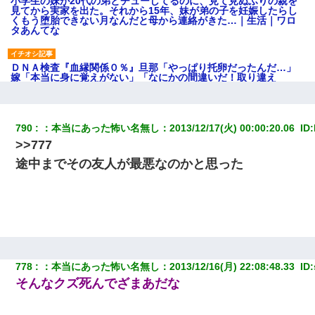
小学生の妹が20代の弟とチューしてるのに、見て見ぬふりの親を
見てから実家を出た。それから15年、妹が弟の子を妊娠したらし
くもう堕胎できない月なんだと母から連絡がきた…｜生活｜ワロ
タあんてな
ＤＮＡ検査『血縁関係０％』旦那「やっぱり托卵だったんだ…」
嫁「本当に身に覚えがない」「なにかの間違いだ！取り違え
だ！」→ 嫁「あっ」
嫁が涙声で『会いたいね』とか言っているのが聞こえた。俺「こ
790
：
本当にあった怖い名無し
：
2013/12/17(火) 00:00:20.06 
 ID:
んな時間に誰と電話してんの？」嫁「ごめんなさい…！（大号
>>777
泣」俺（キターー）→
途中までその友人が最悪なのかと思った
「パワハラを受けたから思い切って転職した」とSNSで呟いた
ら、速攻でパワハラかました元上司がLINEを送ってきた。
ホテルに泊まったんだけど従業員が最悪だった。折角の旅行で何
故私が怒鳴られなきゃいけなかったのだ
778
：
本当にあった怖い名無し
：
2013/12/16(月) 22:08:48.33 
 ID:
放置子が病院送りになったらしい → 俺（二度と帰ってくるなよ…
そんなクズ死んでざまあだな
嫁を半身不随にしやがった恨みは、正直こんなもんじゃ晴れな
い）