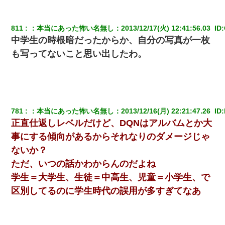
朝起きたら嫁がいなかった。俺（嫁も嫁実家も電話に出ない…不
安だ）→ 仕事を早退して帰宅すると、嫁と嫁両親と知らない男が
２人・・・
811
：
本当にあった怖い名無し
：
2013/12/17(火) 12:41:56.03 
 ID:
中学生の時根暗だったからか、自分の写真が一枚
も写ってないこと思い出したわ。
新卒の女性社員に1年半ストーカーされていた。俺「マジで怖い」
上司「話をしてみる」→女性社員「実は10数年前に…」
ケーキバイキングにいた単独の50くらいのオッサン、強烈だっ
た。
781
：
本当にあった怖い名無し
：
2013/12/16(月) 22:21:47.26 
 ID:
何年か前に妹は離婚している。当時生まれた姪が義弟の子じゃな
正直仕返しレベルだけど、DQNはアルバムとか大
かったため妹有責での離婚になり…
事にする傾向があるからそれなりのダメージじゃ
ないか？
【不幸な結婚式】新郎親族「ブスのくせにドレスなんか着ちゃっ
てさ～ほんと恥ずかしいわよね～（大声」新郎両親「！！！（土
ただ、いつの話かわからんのだよね
下座」→ 結果・・・
学生＝大学生、生徒＝中高生、児童＝小学生、で
区別してるのに学生時代の誤用が多すぎてなあ
転職先が決まったので退職の意思を伝えたら。上司「無責任」
「簡単には辞めさせない」私（どうせ辞めるし…）→ 思いっきり
反論をしてみた