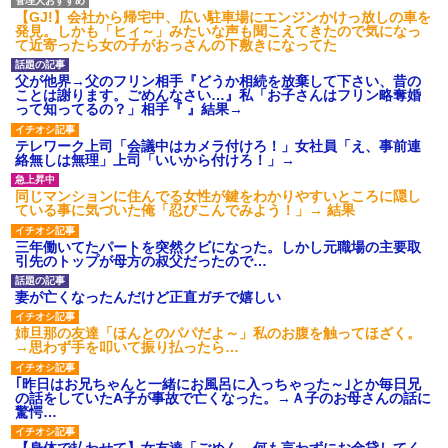
高速道路左車線を制限速度で走
【GJ!】会社から帰宅中、広い駐車場にエンジンかけっ放しの車を
った結果wwwwwwwwwwww
発見。しかも「ヒィ～」みたいな声も聞こえてきたので気になっ
て近寄ったら女の子がおっさんの下敷きになってた
百年の恋12-899 食べた量を
張り合ってくる
【悲報】佐藤輝明・・・２軍
父が他界→父のフリン相手『どうか相続を放棄して下さい、昔の
でも盛大にやらかす←あまり悲
ことは謝ります。ごめんなさい…』私「お子さんはフリン略奪婚
しませないでくれ
って知ってるの？」相手『 』結果→
テレワーク上司「会議中はカメラ付けろ！」女社員「え、事前連
絡無しは無理」上司「いいから付けろ！」→
同じマンションに住んでる女性が鍵をわかりやすいところに隠し
ている事に気づいた俺「忍びこんでみよう！」→ 結果
三年働いてたパートを突然クビになった。しかし元職場の主要取
引先のトップが母方の叔父だったので…
妻が亡くなったんだけど正直ガチで嬉しい
姉旦那の友達「ほんとのパパだよ～」私のお腹を触ってほざく。
→思わず手を叩いて振り払ったら…
｢昨日はお兄ちゃんと一緒にお風呂に入っちゃった～｣とか毎日兄
の話をしていたA子が事故で亡くなった。→Ａ子のお母さんの話に
驚愕…