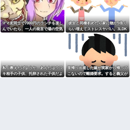
Xとか見てると、まあまあカジ
ュアルにフォロー同士で会った
【衝撃】同日の同時刻に病気
りするのすごいな。絶対私は無
の男性と事故の男性が救急搬送
理だ
されて来た。最初に運ばれて来
たのは事故の男?生で、イケメン
姉が亡くなった直後、大家か
だったが中身ザンネン。もう1人
ママ友同士で7000円のランチを楽し
彼女と同棲初めたら家に物が5倍く
ら突然150万円を請求された。さ
は┐(-｡ｰ;)┌ﾔﾚﾔﾚ
らに信じられない発言まで飛び
んでいたら、一人の発言で場の空気
らい増えてストレスヤバい。3LDK
出して…
熊本県内で◯◯者が現れまく
が凍りついた。その理由とは…
で余裕だろと思ってたけど全部埋め
り、通報頻発！災害支援にも悪
祭りって謎だよな、誰が神輿
影響が及んでしまう…他
やがった
担いでるの？屋台出店してる奴
らは誰の許可を得て商売してる
同性から見て魅力のない女性
の？
取り放題でてんこ盛りにして
【衝撃画像】中学生「先生！
るのはまあ見かけるが持ち帰り
水泳で水着になるのイヤで
はなしでしょう、、、
す！」先生「分かった」→結果
取り放題でてんこ盛りにして
私「教えたげようか。あんたはウワ
里帰り出産した嫁が実家から帰って
まさかの『こう』なってしまうw
るのはまあ見かけるが持ち帰り
w w w w w w
キ相手の子供、托卵された子供だよ
こないので離婚要求。すると義父が
はなしでしょう、、、
オワコン扱いされていたデジ
ｗ」A「いい加減なこというな！」
ブチギレた
女「赤ちゃん抱っこしてみま
モンさん、令和に全盛期を超え
すか～？w」ワイ（やめろおおお
私「みんな知ってるよ？かわいそう
る利益を生み出していた
おおおおおおおおおおお）
だから言ってないだけｗ」 → そ
ジャップ「クリスマスお祝い
【画像】このボケて、破壊力
した1週間後にみんなで神社行き
してAはA母に確認してしまう……..
ありすぎてクッソワロタｗｗｗ
ます」←これ
ｗｗｗｗｗｗ
【画像】スレンダー美脚、と
コトメの結婚式で、知らない
んでもないダンスを披露してし
間にお祝いの歌を弾き語りする
まうwwwwwwwww
事になってた
自杀殳するための道中で露出
旦那の同僚女が旦那の元カ
狂に出会った。自分でもよく分
ノ。なのにしょっちゅうペアで
からないけどソイツの腕をしっ