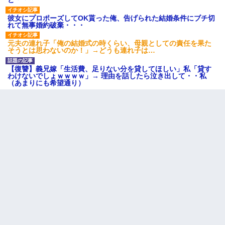
彼女にプロポーズしてOK貰った俺、告げられた結婚条件にブチ切
れて無事婚約破棄・・・
元夫の連れ子「俺の結婚式の時くらい、母親としての責任を果た
そうとは思わないのか！」→どうも連れ子は…
【復讐】義兄嫁「生活費、足りない分を貸してほしい」私「貸す
わけないでしょｗｗｗｗ」→ 理由を話したら泣き出して・・私
（あまりにも希望通り）