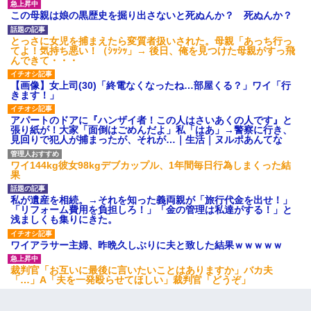
ている事に気づいた俺「忍びこんでみよう！」→ 結果
この母親は娘の黒歴史を掘り出さないと死ぬんか？ 死ぬんか？
とっさに女児を捕まえたら変質者扱いされた。母親「あっち行っ
旦那が長男のDNA鑑定をしたら血縁関係0%だった。旦那「やっぱ
てよ！気持ち悪い！（ｼｯｼｯ」→ 後日、俺を見つけた母親がすっ飛
りウワキしてたんだな…」長男「俺は誰の子供なの？」長女・次
んできて・・・
男「ウワキ女！」
【画像】女上司(30)「終電なくなったね…部屋くる？」ワイ「行
きます！」
父親がくも膜下出血で突然ﾀﾋ。→母の貯金が0なことが判明。→母
「私を家に置いてほしい、どうか見捨てないで(土下座」俺・嫁
アパートのドアに『ハンザイ者！この人はさいあくの人です』と
「…」
張り紙が！大家「面倒はごめんだよ」私「はあ」→警察に行き、
見回りで犯人が捕まったが、それが…｜生活｜ヌルポあんてな
婚活パーティーでよく会う美女がいた。こんな完璧な容姿を持っ
ワイ144kg彼女98kgデブカップル、1年間毎日行為しまくった結
てしても結婚て難しいんだなぁ…と思ってた
果
私が遺産を相続。→それを知った義両親が「旅行代金を出せ！」
【衝撃】嫁父の会社に勤続１０年、手取り１４万 → 俺「２２万も
「リフォーム費用を負担しろ！」「金の管理は私達がする！」と
らえる会社から誘われた。転職したい」義父「クビ！（激怒」嫁
浅ましくも集りにきた。
「離婚！（激怒」
ワイアラサー主婦、昨晩久しぶりに夫と致した結果ｗｗｗｗｗ
【悲報】お風呂で父親と姉が完全に行為してるんだが...
裁判官「お互いに最後に言いたいことはありますか」バカ夫
「…」A「夫を一発殴らせてほしい」裁判官「どうぞ」
義兄嫁が義実家で「コロナ陽性だったからこのまま療養させて下
さい」と言い出してド修羅場になった