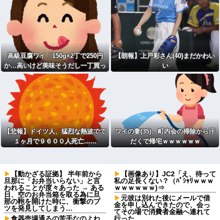
高級豆腐ワイ「150g×2丁で250円
【朗報】上戸彩さん(40)まだかわい
か…高いけど美味そうだし一丁買っ
い
てみるか！」
【悲報】ドイツ人、猛烈な熱波でで
ワイの妻(35)、町内会の掃除から汗
１ヶ月で９６００人死亡……
だくで帰宅ｗｗｗｗｗｗ
【動かざる証拠】 半年前から
【画像あり】JC2「え、待って
旦那に「お弁当いらない」と言
私の足長くない？（ﾊﾟｼｬﾘｗｗｗ
われることが度々あった → ある
ｗｗｗｗｗｗ)⇒
日、空のお弁当箱を取る為に旦
元彼は別れた後にメールで借
那の鞄を開けた時に、衝撃のブ
金を申し込んできたので、会っ
ツを発見してしまう…
てその場で消費者金融へ連れて
食器売場通るの苦手なのよね
行った…