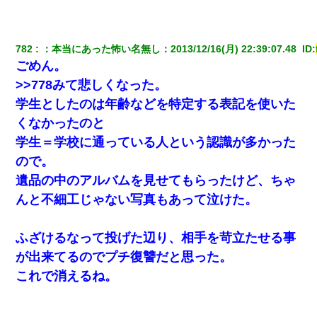
【衝撃】ヤンキー女に「サせて」って言った結果
782
：
本当にあった怖い名無し
：
2013/12/16(月) 22:39:07.48 
 ID:
妊娠中に「おいこのブタ女！てめー席譲れ！」と絡まれ腹を殴る
真似された。泣きながら夫に話すと一年後に…
ごめん。
>>778みて悲しくなった。
[緊急]ベロベロの女に声をかけて行為してきた結果
学生としたのは年齢などを特定する表記を使いた
くなかったのと
【報告者がキチ】嫁「妊娠した」俺『それじゃあ皆に祝ってもら
学生＝学校に通っている人という認識が多かった
おう』友人達を家に連れ帰ってホームパーティー→俺『皆に祝え
てもらえて良かったな！』→
ので。
遺品の中のアルバムを見せてもらったけど、ちゃ
【ワロタ】姉から「肉食系14才、乳丸出し、毛はうっすら生えか
んと不細工じゃない写真もあって泣けた。
け」というタイトルで画像が送られてきた
ふざけるなって投げた辺り、相手を苛立たせる事
元夫の連れ子「俺の結婚式の時くらい、母親としての責任を果た
そうとは思わないのか！」→どうも連れ子は…
が出来てるのでプチ復讐だと思った。
これで消えるね。
体中に赤い蕁麻疹みたいなのができて、皮膚科にいったら「ジベ
ル薔薇色ひこう疹」という症状だと言われた