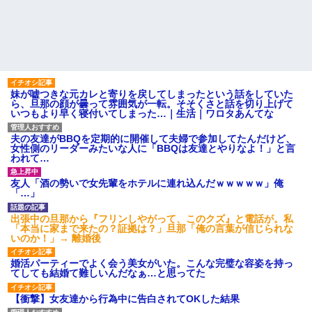
仕事してて遅くまで残業したり
かり掴んで境遇を泣きながら話
二人で出張に行ったり。なんで
した。すると露出狂は…
「今度の出張は一人で行く」っ
ハードオフに売っていた4万
て嘘つくのかな
4000円のフィギュアがヤバすぎ
休んだ翌日、先輩パートに申
るｗｗｗｗｗｗ「こんな高い
し送りあるかと確認したらいき
の？ｗｗ」「逆に超安い」
なりキレられた。このパートの
私「ちょっと、人の家の金庫
性格悪くないか？
触らないでよ！」キチママ『そ
【速報】専門家「イオンモー
妹が嘘つきな元カレと寄りを戻してしまったという話をしていた
こに金庫があったから、開けて
ル熊本の爆心地に”こんなも
ら、旦那の顔が曇って雰囲気が一転。そそくさと話を切り上げて
みようとしただけ☆』義兄「泥
の”があったんだけど…」
いつもより早く寝付いてしまった…｜生活｜ワロタあんてな
は出てけ！二度と来るな！」結
果・・・
主な税金の成り立ちを調べて
みたよ
夫の友達がBBQを定期的に開催して夫婦で参加してたんだけど、
私「初めて飲む味だけどなん
女性側のリーダーみたいな人に「BBQは友達とやりなよ！」と言
のお茶？」彼「ちっ！」私「」
われて…
【GIF】JSのカンチョーワロ
タ
友人「酒の勢いで女先輩をホテルに連れ込んだｗｗｗｗｗ」俺
後続車にクラクションを鳴ら
「…」
され彼氏が逆切れ。「何クラク
ション鳴らしてんだ！降りてこ
いよ！」と怒鳴りだし...
出張中の旦那から『フリンしやがって、このクズ』と電話が。私
「本当に家まで来たの？証拠は？」旦那「俺の言葉が信じられな
【衝撃】報酬100万円超の治験
いのか！」→ 離婚後
募集がこちらｗｗｗｗｗ(※画像
あり)
婚活パーティーでよく会う美女がいた。こんな完璧な容姿を持っ
【ネット騒然】惨殺されたタ
てしても結婚て難しいんだなぁ…と思ってた
ワマン頂き女子のこの動画、す
げえええええｗｗｗｗｗｗｗｗ
ｗｗｗ
【衝撃】女友達から行為中に告白されてOKした結果
【愕然】白のクラウン俺氏、