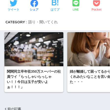
LINE
ツイート
シェア
はてブ
Pocket
CATEGORY :
語り・聞いてくれ
関関同立卒年収350万スーパーの社
姉が離婚して困ってるか
員ワイ「らっしゃいらっしゃ
くれみたいなことを言い
い！！今日は玉子が安いよ
た・・・
ぉ！！！」
前の記事