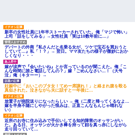
新卒の女性社員に1年半ストーカーされていた。俺「マジで怖い」
上司「話をしてみる」→女性社員「実は10数年前に…」
デパートの外商『私さんだと名乗る女が、ツケで宝石を買おうと
していて…』私「！？」→ 翌日。ママ友たちの様子が微妙におか
しくなり・・・
嫁が涙声で『会いたいね』とか言っているのが聞こえた。俺「こ
んな時間に誰と電話してんの？」嫁「ごめんなさい…！（大号
泣」俺（キターー）→
妊娠中に「おいこのブタ女！てめー席譲れ！」と絡まれ腹を殴る
真似された。泣きながら夫に話すと一年後に…
放置子が病院送りになったらしい → 俺（二度と帰ってくるなよ…
嫁を半身不随にしやがった恨みは、正直こんなもんじゃ晴れな
い）
近所のお寺に住み込みで手伝いしてる知的障害のオッサンがい
た。ある日、オッサンが火かき棒を持って顔を真っ赤にしながら
走り回っていて…