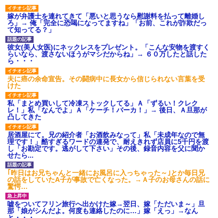
嫁が弁護士を連れてきて「悪いと思うなら慰謝料を払って離婚し
ナンパにほいほい付いていった私、地獄に落ちる
ろ」→ 俺「完全に恐喝になってますね」「お前、これが詐欺だっ
て知ってる？」
彼女(美人女医)にネックレスをプレゼント。「こんな安物を渡すく
スマホを与えられて、中学卒業する頃にはすっかり女叩きに洗脳
らいなら、渡さないほうがマシだからね」→ ６０万したと話した
された弟が、大学進学のために一人暮らししたいと言い出した。
ら・・・
夫に癌の余命宣告。その闘病中に長女から信じられない言葉を受
【身体で払わせて】女友達「ごめん、何も言わずにお金貸してく
けた
ださい……」俺「いいよ！いくら？」女友達「10万円ぐら
い……」俺「ほい！10万！」→
私「まとめ買いして冷凍ストックしてる」Ａ「ずるい！クレク
レ！」私「なんでよ」Ａ「ケーチ！バーカ！」→ 後日、Ａ旦那が
凸してきた
9月に付き合い始めたけどこの、この人と結婚はないわと判断して
別れた。その元彼が交通事故で重体になっているらしく…
居酒屋にて。兄の紹介者「お酒飲みなって」私「未成年なので無
理です！」酷すぎるワードの連発で、耐えきれず店員に5千円を渡
し「お勘定です。逃がして下さい」その後、録音内容を父に聞か
せたら...
｢昨日はお兄ちゃんと一緒にお風呂に入っちゃった～｣とか毎日兄
の話をしていたA子が事故で亡くなった。→Ａ子のお母さんの話に
驚愕…
嘘をついてフリン旅行へ出かけた嫁→翌日、嫁「ただいま～」旦
那「娘がシんだよ。何度も連絡したのに…」嫁「えっ」→なん
と・・・