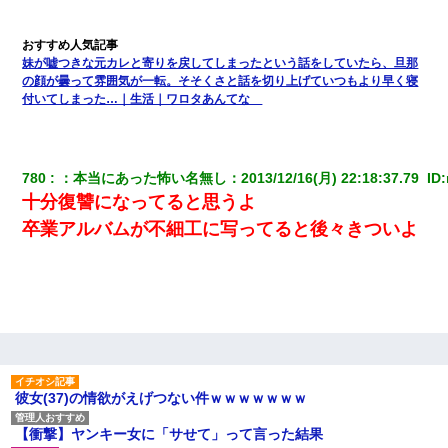
【GJ!】会社から帰宅中、広い駐車場にエンジンかけっ放しの車を
発見。しかも「ヒィ～」みたいな声も聞こえてきたので気になっ
て近寄ったら女の子がおっさんの下敷きになってた
妹が嘘つきな元カレと寄りを戻してしまったという話をしていたら、旦那
の顔が曇って雰囲気が一転。そそくさと話を切り上げていつもより早く寝
付いてしまった…｜生活｜ワロタあんてな
ワイアラサー主婦、昨晩久しぶりに夫と致した結果ｗｗｗｗｗ
22歳の頃、父に36歳の男性とお見合いをしてくれと頼まれた。父
の親会社の経営者の息子さんだったので、父も喜んで私の写真を
780
：
本当にあった怖い名無し
：
2013/12/16(月) 22:18:37.79 
 ID:
送ったんだが→
十分復讐になってると思うよ
卒業アルバムが不細工に写ってると後々きついよ
【衝撃】ある工場に配属すると、女の人がみんな退職してしま
う。会社「仕事がハードだし田舎で娯楽も少ないからキツイの
か…」→ 実際は違った
【画像】女の子「お母さん！！私ようやくファッションモデルに
選ばれたの！絶対見に来てね！」→悲しい結果がこれ・・・
【考察】兄嫁急死の1年後、兄が引越すというので手伝いに行った
ら下着が入った引き出しの奥にとんでもないモノを見つけた
彼女(37)の情欲がえげつない件ｗｗｗｗｗｗｗ
【衝撃】ヤンキー女に「サせて」って言った結果
同じマンションに住んでる女性が鍵をわかりやすいところに隠し