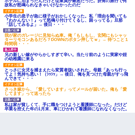
ホテルに泊まったんだけど従業員が最悪だった。折角の旅行で何
故私が怒鳴られなきゃいけなかったのだ
小学生の息子が急に様子がおかしくなった。私「理由を聞いても
『わかんない！』って怒鳴り付けてくるし、困っってる」旦那
「話してみるよ」→ 後日・・・
我が家のガレージに見知らぬ車。俺「もしもし、玄関にもシャッ
ターリモコンあるだろ？DOWNのボタン押してｗ」→ 待つこと１
時間弱・・・
兄の新しい嫁がやらかしすぎて辛い。当たり前のように実家や姪
の幼稚園に来る
とっさに女児を捕まえたら変質者扱いされた。母親「あっち行っ
てよ！気持ち悪い！（ｼｯｼｯ」→ 後日、俺を見つけた母親がすっ飛
んできて・・・
さっき嫁から、「愛しています」ってメールが届いた。俺も「愛
してます」って送ったら
私は家が貧しくて、手に職をつけようと看護師になった。だけど
卒業を控えた年の1月末、車にひかれて看護師になれなくなった。