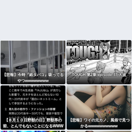
【悲報】今時『紙タバコ』吸ってる
TOUGH 第2章 episode.37 大波
やつwwwwwwww
【８月１０日野獣の日】野獣亭の
【悲報】ワイの元カノ、風俗で見つ
前、とんでもないことになるWWW
かるwwwwwwwwww
WWWWWWWWWWWWWWW