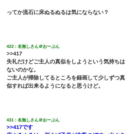
父親がくも膜下出血で突然ﾀﾋ。→母の貯金が0なことが判明。→母
ってか流石に床ぬるぬるは気にならない？
「私を家に置いてほしい、どうか見捨てないで(土下座」俺・嫁
「…」
9月に付き合い始めたけどこの、この人と結婚はないわと判断して
別れた。その元彼が交通事故で重体になっているらしく…
422
名無しさん＠おーぷん
>>417
スマホを与えられて、中学卒業する頃にはすっかり女叩きに洗脳
された弟が、大学進学のために一人暮らししたいと言い出した。
失礼だけどご主人の真似をしようという気持ちは
ないのかな。
【GJ!】会社から帰宅中、広い駐車場にエンジンかけっ放しの車を
ご主人が掃除してるところを録画して少しずつ真
発見。しかも「ヒィ～」みたいな声も聞こえてきたので気になっ
て近寄ったら女の子がおっさんの下敷きになってた
似すれば出来るようになると思うけど。
10年ほど前、息子がまだ年中だった時に離婚したんだけど、一昨
年の暮れに突然息子が職場を訪ねてきた。
ワイアラサー主婦、昨晩久しぶりに夫と致した結果ｗｗｗｗｗ
431
名無しさん＠おーぷん
>>417です