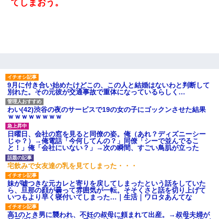
【考察】兄嫁急死の1年後、兄が引越すというので手伝いに行った
てしまおう。
ら下着が入った引き出しの奥にとんでもないモノを見つけた
ミスした新人(
)に冗談で「行為させてくれたら許してあげる」
って言ったら・・・
医者「糖尿病で余命1年です」 ワイ「知らんわｗどうせ死ぬなら
食べる量増やすわｗ」→結果ｗｗｗｗｗ
9月に付き合い始めたけどこの、この人と結婚はないわと判断して
別れた。その元彼が交通事故で重体になっているらしく…
ワイ144kg彼女98kgデブカップル、1年間毎日行為しまくった結
果
わい(42)渋谷の夜のサービスで19の女の子にゴックンさせた結果
ｗｗｗｗｗｗｗｗ
朝起きたら嫁がいなかった。俺（嫁も嫁実家も電話に出ない…不
日曜日、会社の窓を見ると同僚の姿。俺（あれ？ディズニーシー
安だ）→ 仕事を早退して帰宅すると、嫁と嫁両親と知らない男が
じゃ？）→俺電話「今何してんの？」同僚「シーで並んでるこ
２人・・・
と！」俺「会社にいない？」→次の瞬間、すごい鳥肌が立った
宅飲みで女友達の乳を見てしまった・・・
妻「ずっと好きだった人と一緒になりたいから、わかれてくださ
い」→離婚後、娘と実家で生活してると…
妹が嘘つきな元カレと寄りを戻してしまったという話をしていた
ら、旦那の顔が曇って雰囲気が一転。そそくさと話を切り上げて
いつもより早く寝付いてしまった…｜生活｜ワロタあんてな
友人「酒の勢いで女先輩をホテルに連れ込んだｗｗｗｗｗ」俺
「…」
高1のとき男に襲われ、不妊の叔母に頼まれて出産。→叔母夫婦が