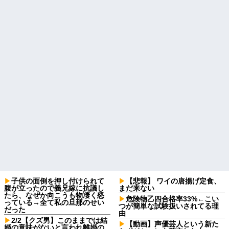
子供の面倒を押し付けられて
【悲報】 ワイの唐揚げ定食、
腹が立ったので義兄嫁に抗議し
まだ来ない
たら、なぜか向こうも物凄く怒
危険物乙四合格率33%←こい
っている→全て私の旦那のせい
つが簡単な試験扱いされてる理
だった
由
2/2【クズ男】このままでは結
【動画】声優芸人という新た
婚の意味がないと言われ離婚の