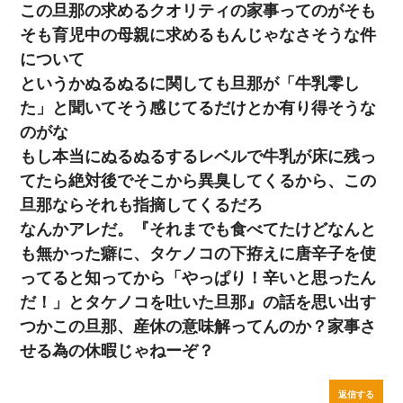
この旦那の求めるクオリティの家事ってのがそも
そも育児中の母親に求めるもんじゃなさそうな件
について
というかぬるぬるに関しても旦那が「牛乳零し
た」と聞いてそう感じてるだけとか有り得そうな
のがな
もし本当にぬるぬるするレベルで牛乳が床に残っ
てたら絶対後でそこから異臭してくるから、この
旦那ならそれも指摘してくるだろ
なんかアレだ。『それまでも食べてたけどなんと
も無かった癖に、タケノコの下拵えに唐辛子を使
ってると知ってから「やっぱり！辛いと思ったん
だ！」とタケノコを吐いた旦那』の話を思い出す
つかこの旦那、産休の意味解ってんのか？家事さ
せる為の休暇じゃねーぞ？
返信する