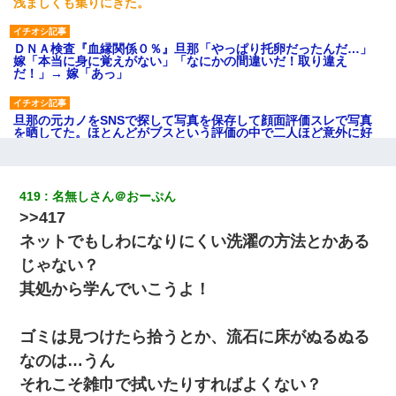
浅ましくも集りにきた。
ＤＮＡ検査『血縁関係０％』旦那「やっぱり托卵だったんだ…」
嫁「本当に身に覚えがない」「なにかの間違いだ！取り違え
だ！」→ 嫁「あっ」
旦那の元カノをSNSで探して写真を保存して顔面評価スレで写真
を晒してた。ほとんどがブスという評価の中で二人ほど意外に好
評価で苦々しく思った
「お前の父ちゃんは自宅警備員」とかからかわれたけど、実はと
419
名無しさん＠おーぷん
んでもない仕事に就いていた
>>417
ネットでもしわになりにくい洗濯の方法とかある
童貞俺、宅飲みした女友達2人を家に泊めた結果ｗｗｗｗｗｗ
じゃない？
其処から学んでいこうよ！
デパートの外商『私さんだと名乗る女が、ツケで宝石を買おうと
していて…』私「！？」→ 翌日。ママ友たちの様子が微妙におか
しくなり・・・
ゴミは見つけたら拾うとか、流石に床がぬるぬる
なのは…うん
婚活パーティーでよく会う美女がいた。こんな完璧な容姿を持っ
てしても結婚て難しいんだなぁ…と思ってた
それこそ雑巾で拭いたりすればよくない？