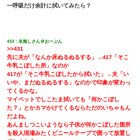
生保レディと行為する為に駆け引きしてみた結果ｗｗｗｗｗｗｗ
一呼吸だけ余計に拭いてみたら？
ｗｗｗｗｗ
近所のお寺に住み込みで手伝いしてる知的障害のオッサンがい
た。ある日、オッサンが火かき棒を持って顔を真っ赤にしながら
走り回っていて…
433
名無しさん＠おーぷん
>>431
テレワーク上司「会議中はカメラ付けろ！」女社員「え、事前連
絡無しは無理」上司「いいから付けろ！」→
先に夫が「なんか床ぬるぬるする」→417「そこ
牛乳こぼした所」なのか
さっき嫁から、「愛しています」ってメールが届いた。俺も「愛
417が「そこ牛乳こぼしたから拭いた」→夫「い
してます」って送ったら
いや、まだぬるぬるする」なのかで印象が変わっ
高1のとき男に襲われ、不妊の叔母に頼まれて出産。→叔母夫婦が
てくるかな。
養子縁組してアメリカに子供を連れ帰った。→9・11で叔母夫婦が
マイペットでしこたま拭いても「何かこぼし
亡くなってしまい…
た？」とかカマかけてくるならただのいちゃもん
夫の友達がBBQを定期的に開催して夫婦で参加してたんだけど、
だよね。
女性側のリーダーみたいな人に「BBQは友達とやりなよ！」と言
われて…
あんましつこいようなら子供が何かこぼした箇所
を殺人現場みたくビニールテープで囲って放置し