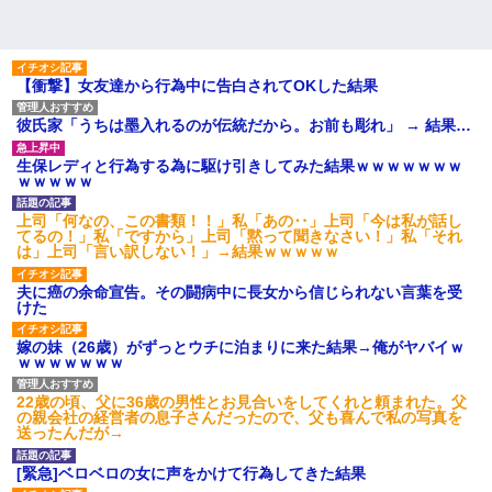
【衝撃】女友達から行為中に告白されてOKした結果
彼氏家「うちは墨入れるのが伝統だから。お前も彫れ」 → 結果…
生保レディと行為する為に駆け引きしてみた結果ｗｗｗｗｗｗｗ
ｗｗｗｗｗ
上司「何なの、この書類！！」私「あの‥」上司「今は私が話し
てるの！」私「ですから」上司「黙って聞きなさい！」私「それ
は」上司「言い訳しない！」→結果ｗｗｗｗｗ
夫に癌の余命宣告。その闘病中に長女から信じられない言葉を受
けた
嫁の妹（26歳）がずっとウチに泊まりに来た結果→俺がヤバイｗ
ｗｗｗｗｗｗｗ
22歳の頃、父に36歳の男性とお見合いをしてくれと頼まれた。父
の親会社の経営者の息子さんだったので、父も喜んで私の写真を
送ったんだが→
[緊急]ベロベロの女に声をかけて行為してきた結果