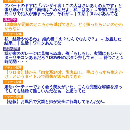
アパートのドアに『ハンザイ者！この人はさいあくの人です』と
張り紙が！大家「面倒はごめんだよ」私「はあ」→警察に行き、
見回りで犯人が捕まったが、それが…｜生活｜ヌルポあんてな
13歳娘が元嫁のところから逃げてきた。どう扱ったらいいのかわ
からない
私「結婚やめるわ」 婚約者「え？なんでなんで？」 → 放置した
結果…｜生活｜ワロタあんてな
我が家のガレージに見知らぬ車。俺「もしもし、玄関にもシャッ
ターリモコンあるだろ？DOWNのボタン押してｗ」→ 待つこと１
時間弱・・・
【ワロタ】姉から「肉食系14才、乳丸出し、毛はうっすら生えか
け」というタイトルで画像が送られてきた
婚活パーティーでよく会う美女がいた。こんな完璧な容姿を持っ
てしても結婚て難しいんだなぁ…と思ってた
【悲報】お風呂で父親と姉が完全に行為してるんだが...