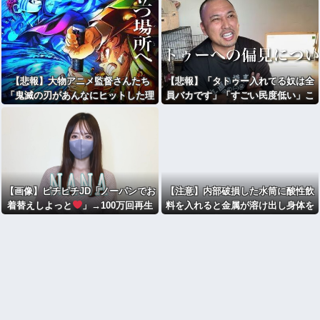
【悲報】大物アニメ監督さんたち
【悲報】「タトゥー入れてる奴は全
「鬼滅の刃があんなにヒットした理
員バカです」「すごい民度低い」こ
由が本当に分からな
の道23年の彫り師YouTuberの動画
い…」・・・・・・・・・
が話題
【画像】ピチピチJD「ノーパンでお
【注意】内部破損した水筒に酸性飲
着替えしよっと
」→100万回再生
料を入れると金属が溶け出し身体を
壊す「古い水筒は新品に交換を」 [8
97196411]