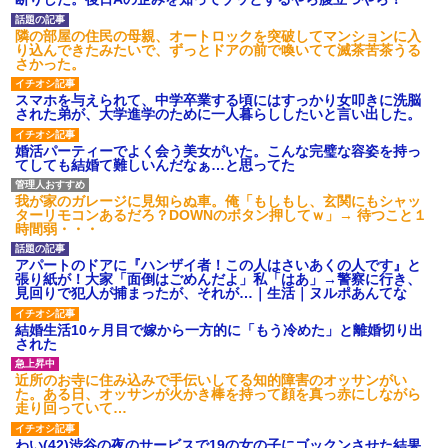
ション鳴らしてんだ！降りてこ
いよ！」と怒鳴りだし...
隣の部屋の住民の母親、オートロックを突破してマンションに入
【衝撃】報酬100万円超の治験
り込んできたみたいで、ずっとドアの前で喚いてて滅茶苦茶うる
募集がこちらｗｗｗｗｗ(※画像
さかった。
あり)
【ネット騒然】惨殺されたタ
スマホを与えられて、中学卒業する頃にはすっかり女叩きに洗脳
ワマン頂き女子のこの動画、す
された弟が、大学進学のために一人暮らししたいと言い出した。
げえええええｗｗｗｗｗｗｗｗ
ｗｗｗ
婚活パーティーでよく会う美女がいた。こんな完璧な容姿を持っ
【愕然】白のクラウン俺氏、
てしても結婚て難しいんだなぁ…と思ってた
高速道路左車線を制限速度で走
った結果wwwwwwwwwwww
百年の恋12-899 食べた量を
我が家のガレージに見知らぬ車。俺「もしもし、玄関にもシャッ
張り合ってくる
ターリモコンあるだろ？DOWNのボタン押してｗ」→ 待つこと１
時間弱・・・
【悲報】佐藤輝明・・・２軍
でも盛大にやらかす←あまり悲
しませないでくれ
アパートのドアに『ハンザイ者！この人はさいあくの人です』と
張り紙が！大家「面倒はごめんだよ」私「はあ」→警察に行き、
見回りで犯人が捕まったが、それが…｜生活｜ヌルポあんてな
結婚生活10ヶ月目で嫁から一方的に「もう冷めた」と離婚切り出
された
近所のお寺に住み込みで手伝いしてる知的障害のオッサンがい
た。ある日、オッサンが火かき棒を持って顔を真っ赤にしながら
走り回っていて…
わい(42)渋谷の夜のサービスで19の女の子にゴックンさせた結果