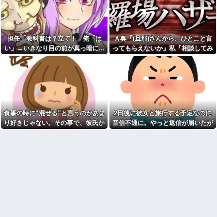
ん、ガチのマジで可愛過ぎてワ
【悲報】神田うの、51歳で薄
イらをドキドキさせてしまうw w
毛治療を告白「高校生の時から
w w w w w
薄い」
【画像】付き合いたて彼女
【悲報】神田うの、51歳で薄
「ごめーんちょびっツ散らかっ
毛治療を告白「高校生の時から
担任「教科書は？立て！」俺「は
Ａ奥「(旦那)さんから、ひとこと言
てるけど上がって～！」←お前
薄い」
らだったらコレ別れる
い」→いきなり目の前が真っ暗に...
ってもらえないか」私「相談してみ
【絶句】托卵された子を育て
か？？？？？
ていたが、元嫁の正体がヤバす
る」→ 人がおかしくなった瞬間を目
転校生と仲良くなってその子
ぎたｗｗｗｗ
の前で見て...
の家に遊びに行ったら私が小さ
【反抗期】娘が水筒をぶん投
い頃に撮った写真があった
げ私の手の甲にヒット。私
高齢独身彼女無しなのが不思
「(泣)」娘「うっぜーな、泣くな
議ってよく言われるけど、女と
ら自分の部屋へいけ」私「手が
人付き合いとかめんどくさすぎ
腫れて痛い」→手を見せると…
る
「バチンッ」
食事の時に“混ぜる”と言うのがあま
2日後に彼女と旅行する予定なのに
【画像】嫁の浮気が発覚。中
子供が幼稚園児だった頃から
り好きじゃない。その事で、彼氏か
音信不通に。やっと返信が届いたが
学生になる子供たちに離婚理由
のママ友たちが「ママさんバレ
は話した方がいい？
ーのチームを作ろう」運動は昔
ら何度も注意されて...
内容が...
から苦手ってこともあって断っ
夫「後輩を泊めてもいい？」
たが…
私「急すぎない？」→夫婦喧嘩
で家出したという話を聞いたも
「今は俺達がパワーを送って
のの、不安しかなくて…
る！キラカードが出る！」 とか
言ってのたまうカードダス巫女
急いで曲がり角を曲がったと
き、すごい衝撃を受けてリアル
「史上最大のデマ・流言飛
に2ｍくらいふっとんだ
語」と聞いて思いつくものって
何？
私の通勤時間30分・夫の通勤
時間3時間半の場所にマンション
自分が過去に目撃した「なん
を購入したら、夫に「もう疲れ
じゃそりゃ！？」って感じの事
た、離婚したい。子供に会えな
故の例