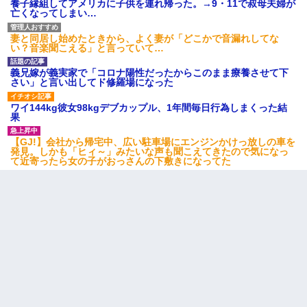
養子縁組してアメリカに子供を連れ帰った。→9・11で叔母夫婦が
亡くなってしまい…
アパートのドアに『ハンザイ者！この人はさいあくの人です』と
張り紙が！大家「面倒はごめんだよ」私「はあ」→警察に行き、
妻と同居し始めたときから、よく妻が「どこかで音漏れしてな
見回りで犯人が捕まったが、それが…｜生活｜ヌルポあんてな
い？音楽聞こえる」と言っていて…
義兄嫁が義実家で「コロナ陽性だったからこのまま療養させて下
子供の頃、母の弟にイタズラされてて中学に入ってから関係を持
さい」と言い出してド修羅場になった
ってしまった。拒絶したら「全部バラしてやる」と脅迫されたの
で両親に全部話した。
ワイ144kg彼女98kgデブカップル、1年間毎日行為しまくった結
果
三年働いてたパートを突然クビになった。しかし元職場の主要取
【GJ!】会社から帰宅中、広い駐車場にエンジンかけっ放しの車を
引先のトップが母方の叔父だったので…
発見。しかも「ヒィ～」みたいな声も聞こえてきたので気になっ
て近寄ったら女の子がおっさんの下敷きになってた
13歳娘が元嫁のところから逃げてきた。どう扱ったらいいのかわ
からない
【報告者がキチ】嫁「妊娠した」俺『それじゃあ皆に祝ってもら
おう』友人達を家に連れ帰ってホームパーティー→俺『皆に祝え
てもらえて良かったな！』→