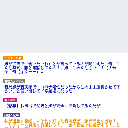
嫁が涙声で『会いたいね』とか言っているのが聞こえた。俺「こ
んな時間に誰と電話してんの？」嫁「ごめんなさい…！（大号
泣」俺（キターー）→
義兄嫁が義実家で「コロナ陽性だったからこのまま療養させて下
さい」と言い出してド修羅場になった
【悲報】お風呂で父親と姉が完全に行為してるんだが...
私が遺産を相続。→それを知った義両親が「旅行代金を出せ！」
「リフォーム費用を負担しろ！」「金の管理は私達がする！」と