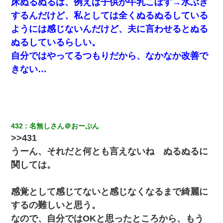
友人とふたりで山口に旅行した時の事。レンタカーを借りて山の
床ぬるぬるは、例えば子供が牛乳こぼす→水ぶき
中の道を走っていたら、突然ガガッ！って音がして…
するんだけど、私としては全くぬるぬるしている
ようには感じないんだけど、夫に言わせるとぬる
22歳の頃、父に36歳の男性とお見合いをしてくれと頼まれた。父
の親会社の経営者の息子さんだったので、父も喜んで私の写真を
ぬるしているらしい。
送ったんだが→
自分ではやってるつもりだから、なかなか改善で
きない…
中途採用のAが部長から呼び出された。Aはヘラヘラと部屋に入っ
ていき、1時間後に号泣しながら出てきて…
嫁が弁護士を連れてきて「悪いと思うなら慰謝料を払って離婚し
ろ」→ 俺「完全に恐喝になってますね」「お前、これが詐欺だっ
て知ってる？」
432
名無しさん＠おーぷん
>>431
【衝撃】婚約者「兄と結婚はするけど嫁入りするわけじゃない。
うーん、それだと何とも言えないね ぬるぬるに
お互い干渉はしないようにしましょう」→ その後に結納金の話を
したので、母が・・・
関しては。
【戦争】不妊の俺嫁に弟嫁が2日間4歳児を託児 俺嫁はそこまで気
感覚として感じてないと感じなくなるまで綺麗に
にしてなかったが、あまりにも子供が俺嫁に懐くので最後らへん
顔引きつってた → そして弟嫁が迎えに来た翌日…
するの難しいと思う。
なので、自分ではOKと思ったところから、もう