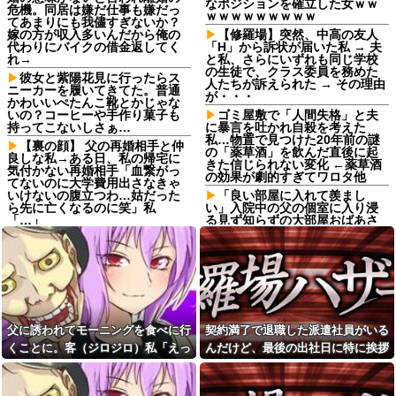
なポジションを確立した女ｗｗ
危機。同居は嫌だ仕事も嫌だっ
ｗｗｗｗｗｗｗｗｗ
てあまりにも我儘すぎないか？
嫁の方が収入多いんだから俺の
【修羅場】突然、中高の友人
代わりにバイクの借金返してく
「H」から訴状が届いた私 → 夫
れ→
と私、さらにいずれも同じ学校
の生徒で、クラス委員を務めた
彼女と紫陽花見に行ったらス
人たちが訴えられた → その理由
ニーカーを履いてきてた。普通
が・・・
かわいいぺたんこ靴とかじゃな
いの？コーヒーや手作り菓子も
ゴミ屋敷で「人間失格」と夫
持ってこないしさぁ…
に暴言を吐かれ自殺を考えた
私…物置で見つけた20年前の謎
【裏の顔】 父の再婚相手と仲
の「薬草酒」を飲んだ直後に起
良しな私→ある日、私の帰宅に
きた信じられない変化 ←薬草酒
気付かない再婚相手「血繋がっ
の効果が劇的すぎてワロタ他
てないのに大学費用出さなきゃ
いけないの腹立つわ…姑だった
「良い部屋に入れて羨まし
ら先に亡くなるのに笑」私
い」入院中の父の個室に入り浸
「…」
る見ず知らずの大部屋おばあさ
ん…勝手にお菓子を食べ小遣い
義姉のお子さんは犬だけど犬
まで貰う泥棒ババアを通報して
と言うと精神が不安定になる
やった ←赤の他人から金貰うと
女性「20歳で一括購入したア
か図々しいにも程がある
ルファード素敵！」←レンタカ
同僚ママ「いや…これはあ
ーだろと批判殺到
の…今月、旦那の収入が少なく
【悲報】山本太郎さん、政治
て…」私「はい？」→ 同僚ママ
に興味なかった
が隠したものを見ると・・・
父に誘われてモーニングを食べに行
契約満了で退職した派遣社員がいる
【超絶悲報】東科大医学部卒
【衝撃】ネットで出会った年
くことに。客（ジロジロ）私「えっ
んだけど、最後の出社日に特に挨拶
の美人YouTuberさん、直美でコ
下熱血大学生、姉の浮気相手に
何？」店員「見ての通りの状況なの
も菓子折りもなにもなく...
メント欄が炎上してしまう…
ｗｗｗその結末がヤバすぎｗｗ
ｗｗ
で…」→まさかの対応をされて...
【画像】最新の浜辺美波さ