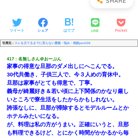
LINE
ツイート
シェア
はてブ
Pocket
引用元：
スレを立てるまでに至らない愚痴・悩み・相談part106
417
名無しさん＠おーぷん
家事の得意な旦那のダメ出しにへこんでる。
30代共働き、子供三人で、今３人めの育休中。
旦那は家事がとても得意で、丁寧。
義母が綺麗好き＆若い頃に上下関係のかなり厳し
いところで寮生活をしたからかもしれない。
誇張なしに、旦那が掃除するとモデルルームとか
ホテルみたいになる。
が、料理は私の方がうまい。正確にいうと、旦那
も料理できるけど、とにかく時間がかかるから毎