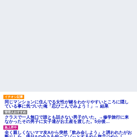
くてもいいから1人になりた...
旦那の携帯に義母から着信。
社員旅行先で知り合った女性
「たーくん？（←旦那）パパ
とアドレス交換し密会を続け
（←義父）の誕生日ご飯どうす
た。相手は処●だったので「一生
る？」
大事にしたい」の口説き文句で
【画像】30歳ワイの体組成、
アッサリ落ちた。簡単に切れる...
めちゃくちゃ…
シェアハウスにいた女が妊娠
【唖然】浮気バレた旦那が嫁
しちゃって大学を中退したら、
に勢いで吐き出した結果ｗｗｗ
その女の親が怒鳴り込んでき
ｗ
た。 女の父「お前らDNA鑑定し
ろ！」 俺たちは社会的には高
主な税金の成り立ちを調べて
レ...
みたよ
ハードオフに売っていた4万
4000円のフィギュアがヤバすぎ
るｗｗｗｗｗｗ「こんな高い
の？ｗｗ」「逆に超安い」
私「ちょっと、人の家の金庫
触らないでよ！」キチママ『そ
こに金庫があったから、開けて
みようとしただけ☆』義兄「泥
は出てけ！二度と来るな！」結
同じマンションに住んでる女性が鍵をわかりやすいところに隠し
果・・・
ている事に気づいた俺「忍びこんでみよう！」→ 結果
私「初めて飲む味だけどなん
のお茶？」彼「ちっ！」私「」
クラスで一人無口で誰とも話さない男子がいた。→修学旅行に来
【GIF】JSのカンチョーワロ
なかったその男子に女子達がお土産を渡した。5分後…
タ
後続車にクラクションを鳴ら
全く親しくないママ友Aから突然「飲み会しよう」と誘われたがお
され彼氏が逆切れ。「何クラク
断りした。後日Aの企みを知ってゾッとするやら腹立つやら！