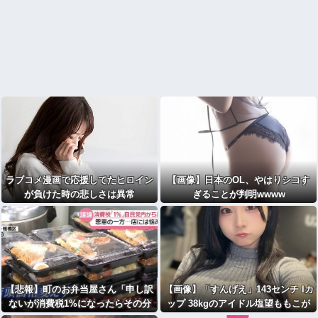
ラブコメ漫画で応援してたヒロイン
【画像】日本のOL、やはりシコす
が負けた時の悲しさは異常
ぎることが判明wwww
【悲報】町のお弁当屋さん「申し訳
【画像】「すんげえ」143センチ Iカ
ないが消費税1%になったらその分
ップ 38kgのアイドル塩望ももこが
商品代を値上げするわ」
話題にｗｗｗｗｗ