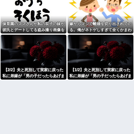
ジャンポケ斉藤「同意があっ
た。まさかの不倫現場に遭遇...
たんです。本当です。信じて下
進学クラスで教師への不満を
さい」 ←何でこの主張が通ら
抱えていた中学生。悩んだ末に
ないの？
取った行動が大人にも響くもの
父がﾀﾋんだ翌日、彼女から
で…
保育園のママさんが私の双子の妹が
嫁からマジで離婚を切り出されてい
「今日はつきあって半年の記念
彼の同期の嫁が子供を産ん
日だね！おめでとう！」とメー
彼氏とデートしてる盗み撮り画像を
る。俺がネトゲしすぎて全くかまわ
だ。すると、彼が「出産祝いに
ルが来た。それから連絡は無視
見せて「あとはわかるよね？とりあ
なかったのが原因らしく...
人生ゲームをあげるんだ！」と
している。「別れたいならせめ
話してきて...
てそう言って」と連絡きたけど
えず5万を家に持ってきて」と脅し
話もしたくないんだよ…….他
【速報】れいわ新選組さん
てきた
「いのちの党」に改名ｗｗｗｗ
弟「エレベーターで知らない
ｗｗｗｗ
女に蹴られた！」私「何した
の？」→事情を聞いた家族全員
【画像】令和最新版のあのち
が「それは自業自得」と呆れて
ゃん、可愛過ぎてワイらにブッ
しまい…
【2/2】夫と死別して実家に戻った
【1/2】夫と死別して実家に戻った
刺さりまくりw w w w w w
【呆然】 兄が『結婚したい』
私に弟嫁が「男の子だったらあげま
私に弟嫁が「男の子だったらあげま
【衝撃】浅田真央ちゃんの婚
と連れて来た女忄生がアレルギ
活条件がこちら←むしろコレは
すよ☆」と妊娠を報告してきた。そ
すよ☆」と妊娠を報告してきた。そ
ー持ちだった。両親は難色を示
普通じゃね？w w w w w w w w
したが兄は結婚し実家とは疎遠
して私名義の家を弟が継ぐ前提で話
して私名義の家を弟が継ぐ前提で話
カフェで長時間パソコン弄っ
状態に。その後、兄夫婦に子供
し出し…
し出し…
ている奴の正体
が2人生まれたが...
劇場版映画ちいかわTHE
生理の予定が８月６日なんだ
MOVIE、明日興行収入1兆円突破
けど７月２９日にドバッと鮮血
が確実にｗｗｗｗｗｗｗｗｗｗ
でたから生理かな？って思った
ｗｗｗ
のよね
【人工障がい者】 甥(28)「両
彼氏「俺の親は毒親。だから
親が亡くなったんで僕のこと引
結婚しても一切関わらなくてい
き取ってほしいんですけど！」
い」私「うん」彼氏「そのかわ
なんでいい年したヒキニートを
り俺もお前の親と一切関わらな