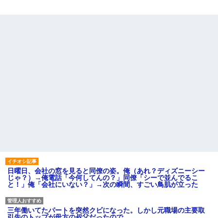
日曜日、会社の窓を見ると同僚の姿。俺（あれ？ディズニーシー
じゃ？）→俺電話「今何してんの？」同僚「シーで並んでるこ
と！」俺「会社にいない？」→次の瞬間、すごい鳥肌が立った
三年働いてたパートを突然クビになった。しかし元職場の主要取
引先のトップが母方の叔父だったので…