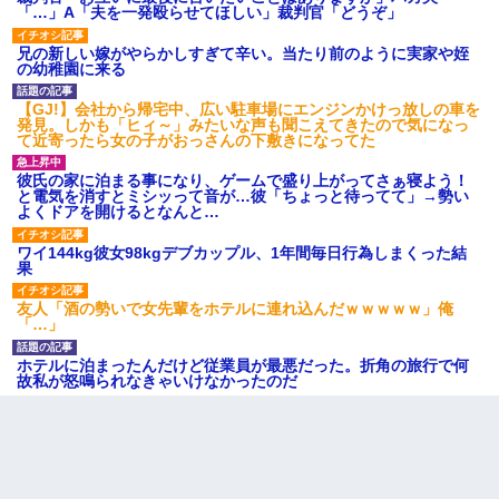
「…」A「夫を一発殴らせてほしい」裁判官「どうぞ」
兄の新しい嫁がやらかしすぎて辛い。当たり前のように実家や姪
の幼稚園に来る
【GJ!】会社から帰宅中、広い駐車場にエンジンかけっ放しの車を
発見。しかも「ヒィ～」みたいな声も聞こえてきたので気になっ
て近寄ったら女の子がおっさんの下敷きになってた
彼氏の家に泊まる事になり、ゲームで盛り上がってさぁ寝よう！
と電気を消すとミシッって音が…彼「ちょっと待ってて」→勢い
よくドアを開けるとなんと…
ワイ144kg彼女98kgデブカップル、1年間毎日行為しまくった結
果
友人「酒の勢いで女先輩をホテルに連れ込んだｗｗｗｗｗ」俺
「…」
ホテルに泊まったんだけど従業員が最悪だった。折角の旅行で何
故私が怒鳴られなきゃいけなかったのだ