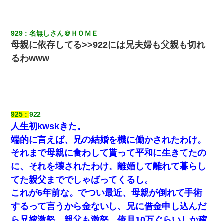
【画像】女の子「お母さん！！私ようやくファッションモデルに
選ばれたの！絶対見に来てね！」→悲しい結果がこれ・・・
929
名無しさん＠ＨＯＭＥ
母親に依存してる>>922には兄夫婦も父親も切れ
姉旦那の友達「ほんとのパパだよ～」私のお腹を触ってほざく。
るわwww
→思わず手を叩いて振り払ったら…
私（23）冗談のつもりで上司（27）に胸を揉ませた結果・・・
【衝撃】嫁父の会社に勤続１０年、手取り１４万 → 俺「２２万も
925
922
らえる会社から誘われた。転職したい」義父「クビ！（激怒」嫁
人生初kwskきた。
「離婚！（激怒」
端的に言えば、兄の結婚を機に働かされたわけ。
彼にプロポーズされたんだけど、実は資産家だと知って婚約破棄
それまで母親に食わして貰って平和に生きてたの
した。B子「A男くんと別れたって本当？私が付き合ってもい
い？」
に、それを壊されたわけ。離婚して離れて暮らし
てた親父まででしゃばってくるし。
男だけどリベンジポノレノの被害者になって未だに人生が立ち直
これが6年前な。でつい最近、母親が倒れて手術
せない
するって言うから金ないし、兄に借金申し込んだ
ら兄嫁激怒。親父も激怒。俺月10万ぐらいしか稼