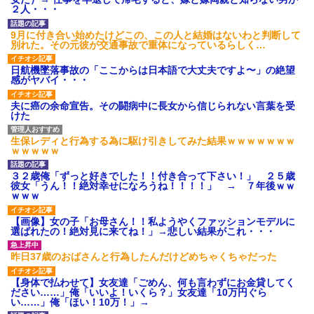
募集がこちらｗｗｗｗｗ(※画像
２人・・・
あり)
【ネット騒然】惨殺されたタ
9月に付き合い始めたけどこの、この人と結婚はないわと判断して
ワマン頂き女子のこの動画、す
別れた。その元彼が交通事故で重体になっているらしく…
げえええええｗｗｗｗｗｗｗｗ
ｗｗｗ
日航機墜落事故の「ここからは日本語で大丈夫ですよ〜」の絶望
【愕然】白のクラウン俺氏、
感がヤバイ・・・
高速道路左車線を制限速度で走
った結果wwwwwwwwwwww
夫に癌の余命宣告。その闘病中に長女から信じられない言葉を受
百年の恋12-899 食べた量を
けた
張り合ってくる
【悲報】佐藤輝明・・・２軍
生保レディと行為する為に駆け引きしてみた結果ｗｗｗｗｗｗｗ
でも盛大にやらかす←あまり悲
ｗｗｗｗｗ
しませないでくれ
３２歳俺「ずっと好きでした！！付き合って下さい！」 ２５歳
彼女「うん！！絶対幸せになろうね！！！！」 → ７年後ｗｗ
ｗｗｗ
【画像】女の子「お母さん！！私ようやくファッションモデルに
選ばれたの！絶対見に来てね！」→悲しい結果がこれ・・・
昨日37歳のおばさんと行為したんだけどめちゃくちゃだった
【身体で払わせて】女友達「ごめん、何も言わずにお金貸してく
ださい……」俺「いいよ！いくら？」女友達「10万円ぐら
い……」俺「ほい！10万！」→