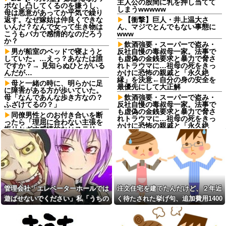
主人公の股間に乳を押し当てて
ポなし凸してくるのを嫌うし、
しまうwwwww
母は悪意があってか平気で繰り
返す。なぜ嫁姑は仲良くできな
【衝撃】巨人・井上温大さ
いんだ？なんで女って生き物は
ん、マジでとんでもない事態に
こうもバカで感情的なのだろう
www
か？
飲酒強要・スーパーで盗み・
男が船室のベッドで寝ようと
反社自慢の毒叔母一家。法事で
していた。…えっ？あなたは誰
も虚偽の金銭要求と暴力で脅さ
ですか？→ 見知らぬひとがいる
れトラウマに…祖母の死をきっ
んだが…
かけに恐怖の親戚と「永久絶
縁」を決意←自分の身の安全を
母と一緒の時に、明らかに足
最優先にして大正解
に障害がある方が歩いていた。
母「なんであんな歩き方なの？
飲酒強要・スーパーで盗み・
ふざけてるの？」
反社自慢の毒叔母一家。法事で
も虚偽の金銭要求と暴力で脅さ
同僚男性とのお付き合いを断
れトラウマに…祖母の死をきっ
ったら「理屈に合わない主張を
かけに恐怖の親戚と「永久絶
振りかざす感情的なヒステリー
縁」を決意←自分の身の安全を
女」と言いふらされて・・・
最優先にして大正解
退職してしばらく経った頃、
ジャンポケ斉藤の被害女性
元職場の取引先から連絡が来
「バウムクーヘン売ったり
た。話を聞くと納得できない内
TikTokライブしててムカついた
容で…
から示談しなかった」←これ
義両親「空き家になるし住ん
コインランドリーで私物の乾
でいいよ」私たち「じゃあお言
管理会社「エレベーターホールでは
注文住宅を建てたんだけど、２年近
燥機シートを「ご自由にどうぞ
葉に甘えて…」→引っ越した途
だろw」と勝手に盗もうとした
遊ばせないでください」私「うちの
く待たされた挙げ句、追加費用1400
端、予想外の出来事が待ってい
DQN夫婦！注意したら「は？名
て…
子じゃないんですけど…」→まさか
万請求された。流石におかしいよ
前かいてないんですけど」と逆
予定より早めに家に帰宅。リ
ギレ
の展開になり…
ね？
ビングに「裸の嫁」と男がい