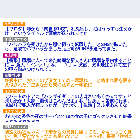
【ワロタ】姉から「肉食系14才、乳丸出し、毛はうっすら生えか
け」というタイトルで画像が送られてきた
「パワハラを受けたから思い切って転職した」とSNSで呟いた
ら、速攻でパワハラかました元上司がLINEを送ってきた。
【衝撃】職場に入って来た綺麗な新人さんに職場を案内すること
に → 新人「ドンッ！」私「！？」→ 突然、突き飛ばされて左手
の甲を踏みつけられて…
妊娠中に「おいこのブタ女！てめー席譲れ！」と絡まれ腹を殴る
真似された。泣きながら夫に話すと一年後に…
アパートのドアに『ハンザイ者！この人はさいあくの人です』と
張り紙が！大家「面倒はごめんだよ」私「はあ」→警察に行き、
見回りで犯人が捕まったが、それが…｜生活｜ヌルポあんてな
わい(42)渋谷の夜のサービスで19の女の子にゴックンさせた結果
ｗｗｗｗｗｗｗｗ
隣室のお婆ちゃん「下階からの異臭に困ってる、今もすっごく臭
い」私「変だなあ～なにも臭わないよ」→ その後。警察『絶対に