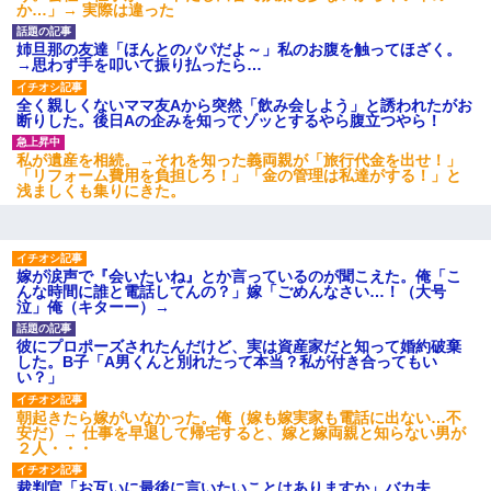
か…」→ 実際は違った
姉旦那の友達「ほんとのパパだよ～」私のお腹を触ってほざく。
→思わず手を叩いて振り払ったら…
全く親しくないママ友Aから突然「飲み会しよう」と誘われたがお
断りした。後日Aの企みを知ってゾッとするやら腹立つやら！
私が遺産を相続。→それを知った義両親が「旅行代金を出せ！」
「リフォーム費用を負担しろ！」「金の管理は私達がする！」と
浅ましくも集りにきた。
嫁が涙声で『会いたいね』とか言っているのが聞こえた。俺「こ
んな時間に誰と電話してんの？」嫁「ごめんなさい…！（大号
泣」俺（キターー）→
彼にプロポーズされたんだけど、実は資産家だと知って婚約破棄
した。B子「A男くんと別れたって本当？私が付き合ってもい
い？」
朝起きたら嫁がいなかった。俺（嫁も嫁実家も電話に出ない…不
安だ）→ 仕事を早退して帰宅すると、嫁と嫁両親と知らない男が
２人・・・
裁判官「お互いに最後に言いたいことはありますか」バカ夫