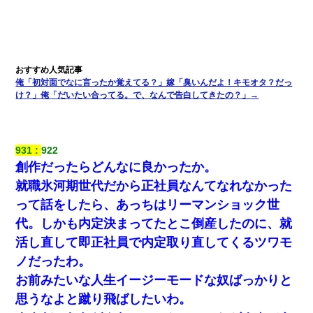
彼女(美人女医)にネックレスをプレゼント。「こんな安物を渡すく
らいなら、渡さないほうがマシだからね」→ ６０万したと話した
ら・・・
何年か前に妹は離婚している。当時生まれた姪が義弟の子じゃな
俺「初対面でなに言ったか覚えてる？」嫁「臭いんだよ！キモオタ？だっ
かったため妹有責での離婚になり…
け？」俺「だいたい合ってる。で、なんで告白してきたの？」→
義兄嫁が義実家で「コロナ陽性だったからこのまま療養させて下
さい」と言い出してド修羅場になった
931
922
創作だったらどんなに良かったか。
近所のお寺に住み込みで手伝いしてる知的障害のオッサンがい
た。ある日、オッサンが火かき棒を持って顔を真っ赤にしながら
就職氷河期世代だから正社員なんてなれなかった
走り回っていて…
って話をしたら、あっちはリーマンショック世
代。しかも内定決まってたとこ倒産したのに、就
嫁が涙声で『会いたいね』とか言っているのが聞こえた。俺「こ
んな時間に誰と電話してんの？」嫁「ごめんなさい…！（大号
活し直して即正社員で内定取り直してくるツワモ
泣」俺（キターー）→
ノだったわ。
お前みたいな人生イージーモードな奴ばっかりと
全く親しくないママ友Aから突然「飲み会しよう」と誘われたがお
断りした。後日Aの企みを知ってゾッとするやら腹立つやら！
思うなよと蹴り飛ばしたいわ。