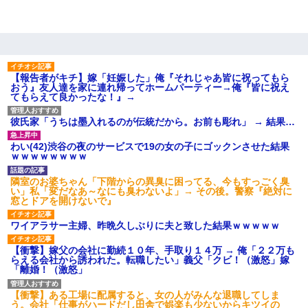
【報告者がキチ】嫁「妊娠した」俺『それじゃあ皆に祝ってもら
おう』友人達を家に連れ帰ってホームパーティー→俺『皆に祝え
てもらえて良かったな！』→
彼氏家「うちは墨入れるのが伝統だから。お前も彫れ」 → 結果…
わい(42)渋谷の夜のサービスで19の女の子にゴックンさせた結果
ｗｗｗｗｗｗｗｗ
隣室のお婆ちゃん「下階からの異臭に困ってる、今もすっごく臭
い」私「変だなあ～なにも臭わないよ」→ その後。警察『絶対に
窓とドアを開けないで』
ワイアラサー主婦、昨晩久しぶりに夫と致した結果ｗｗｗｗｗ
【衝撃】嫁父の会社に勤続１０年、手取り１４万 → 俺「２２万も
らえる会社から誘われた。転職したい」義父「クビ！（激怒」嫁
「離婚！（激怒」
【衝撃】ある工場に配属すると、女の人がみんな退職してしま
う。会社「仕事がハードだし田舎で娯楽も少ないからキツイの