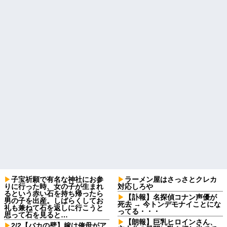
子宝祈願で有名な神社にお参
ラーメン屋はさっさとクレカ
りに行った時、女の子が生まれ
対応しろや
るという赤い石を持ち帰ったら
【訃報】名探偵コナン声優が
男の子を出産。しばらくしてお
死去 → 今トンデモナイことにな
礼も兼ねて石を返しに行こうと
ってる・・・
思って石を見ると…
【朗報】巨乳ヒロインさん、
2/2【バカの壁】嫁は俺母がア