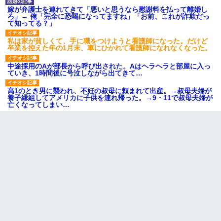
嫁が弁護士を連れてきて「悪いと思うなら慰謝料を払って離婚し
ろ」→ 俺「完全に恐喝になってますね」「お前、これが詐欺だっ
て知ってる？」
私は家が貧しくて、手に職をつけようと看護師になった。だけど
卒業を控えた年の1月末、車にひかれて看護師になれなくなった。
中途採用のAが部長から呼び出された。Aはヘラヘラと部屋に入っ
ていき、1時間後に号泣しながら出てきて…
高1のとき男に襲われ、不妊の叔母に頼まれて出産。→叔母夫婦が
養子縁組してアメリカに子供を連れ帰った。→9・11で叔母夫婦が
亡くなってしまい…