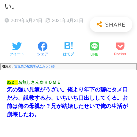
い。
2019年5月24日
2021年3月31日
LINE
ツイート
シェア
はてブ
Pocket
引用元：
実兄弟の配偶者がムカつく65
922
名無しさん＠ＨＯＭＥ
気の強い兄嫁がうざい。俺より年下の癖にタメ口
だわ、説教するわ、いちいち口出ししてくる。お
前は俺の母親か？兄が結婚したせいで俺の生活が
崩壊したわ。