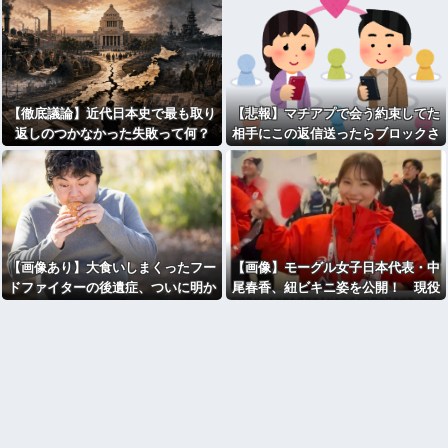
【徹底議論】近代日本史で最も取り
【悲報】マチアプで会う約束してた
返しのつかなかった失敗って何？
相手にこの返信送ったらブロックさ
れたんやが
【画像あり】大食いしまくったフー
【画像】モーグル女子日本代表・中
ドファイターの後遺症、ついに明か
尾春香、紐ビキニ姿を公開！ 現役
され始める････！！
アスリートの激レア水着ショットに
反響… 2026年ミラノ五輪出場