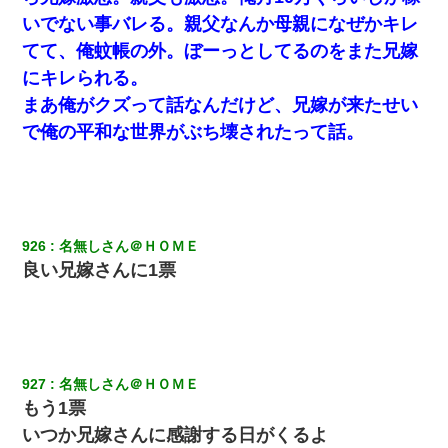
転職先が決まったので退職の意思を伝えたら。上司「無責任」
「簡単には辞めさせない」私（どうせ辞めるし…）→ 思いっきり
いでない事バレる。親父なんか母親になぜかキレ
反論をしてみた
てて、俺蚊帳の外。ぼーっとしてるのをまた兄嫁
にキレられる。
放置子が病院送りになったらしい → 俺（二度と帰ってくるなよ…
嫁を半身不随にしやがった恨みは、正直こんなもんじゃ晴れな
まあ俺がクズって話なんだけど、兄嫁が来たせい
い）
で俺の平和な世界がぶち壊されたって話。
【GJ!】会社から帰宅中、広い駐車場にエンジンかけっ放しの車を
発見。しかも「ヒィ～」みたいな声も聞こえてきたので気になっ
て近寄ったら女の子がおっさんの下敷きになってた
926
名無しさん＠ＨＯＭＥ
小2の頃、妹と昼寝してたら家が火事になってて気づくと逃げ場が
なかった。妹を抱き締めて「ﾀﾋんじゃうよ」って泣いてたら…
良い兄嫁さんに1票
【復讐】義兄嫁「生活費、足りない分を貸してほしい」私「貸す
わけないでしょｗｗｗｗ」→ 理由を話したら泣き出して・・私
（あまりにも希望通り）
927
名無しさん＠ＨＯＭＥ
【報告者がキチ】嫁「妊娠した」俺『それじゃあ皆に祝ってもら
もう1票
おう』友人達を家に連れ帰ってホームパーティー→俺『皆に祝え
てもらえて良かったな！』→
いつか兄嫁さんに感謝する日がくるよ