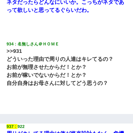
ネタだったらどんなにいいか。こっちがネタであ
彼氏の家に泊まる事になり、ゲームで盛り上がってさぁ寝よう！
って欲しいと思ってるぐらいだわ。
と電気を消すとミシッって音が…彼「ちょっと待ってて」→勢い
よくドアを開けるとなんと…
ワイ144kg彼女98kgデブカップル、1年間毎日行為しまくった結
果
934
名無しさん＠ＨＯＭＥ
父が他界→父のフリン相手『どうか相続を放棄して下さい、昔の
>>931
ことは謝ります。ごめんなさい…』私「お子さんはフリン略奪婚
って知ってるの？」相手『 』結果→
どういった理由で周りの人達はキレてるの？
お前が無理させたからだ！とか？
妻が亡くなったんだけど正直ガチで嬉しい
お前が稼いでないからだ！とか？
自分自身はお母さんに対してどう思うの？
裁判官「お互いに最後に言いたいことはありますか」バカ夫
「…」A「夫を一発殴らせてほしい」裁判官「どうぞ」
嫁に不倫されたから嫁と不倫相手に1000万の慰謝料請求した
夫に癌の余命宣告。その闘病中に長女から信じられない言葉を受
937
922
けた