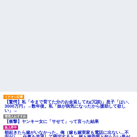
引き取らなきゃいけないんだ...
い。結婚の挨拶にも行かない」
私「えっ」
家族が車停める所は石畳でそ
こには２台家族の車停めてたん
盆正月に夫の実家に長時間滞
だけど、中庭の芝生上に知らな
在しなきゃいけないのが苦痛。
い車が4台停まっていた 父が運転
私「貴方は私の実家を早々に退
手捕まえ「芝生を弁償して...
散する。私もそうしていいは
ず」夫「それは男だから許され
【画像】 北海道、推定300kg
ること。女は許されない」
のヒグマ登場ｗｗｗｗｗｗｗｗ
ｗｗｗｗｗｗｗｗｗｗｗｗ
同窓会で実験、「俺が青年実
業家だったら女の子はどういう
ハードオフに売っていた4万
反応をするか」
4000円のフィギュアがヤバすぎ
るｗｗｗｗｗｗ「こんな高い
【切実】夫に無理と言われた
の？ｗｗ」「逆に超安い」
私の7年の無視生活、その理由が
コレｗｗｗ
私「ちょっと、人の家の金庫
触らないでよ！」キチママ『そ
44歳無職です。精神科に通院
こに金庫があったから、開けて
中で生活保護を受けてます。妻
みようとしただけ☆』義兄「泥
に酷いことばかりしたので離婚
は出てけ！二度と来るな！」結
されそうです。「働くから」
果・・・
「心を入れ替えるから」と言っ
ても信じてもらえません。助け
私「初めて飲む味だけどなん
て
のお茶？」彼「ちっ！」私「」
【驚愕】私「今まで育てた分のお金返してね(冗談)」息子「はい、
先生から電話があったんだけ
3000万円」→数年後。私「妹が病気になったから援助して欲し
【GIF】JSのカンチョーワロ
ど、「～とか～」「～とか考え
い」→
タ
て～」と何度も言ってたのが耳
後続車にクラクションを鳴ら
に残ってしまった
され彼氏が逆切れ。「何クラク
【衝撃】ヤンキー女に「サせて」って言った結果
主な税金の成り立ちを調べて
ション鳴らしてんだ！降りてこ
みたよ
いよ！」と怒鳴りだし...
朝起きたら嫁がいなかった。俺（嫁も嫁実家も電話に出ない…不
【衝撃】報酬100万円超の治験
安だ）→ 仕事を早退して帰宅すると、嫁と嫁両親と知らない男が