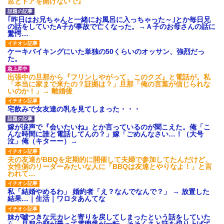
窓とドアを開けないで』
｢昨日はお兄ちゃんと一緒にお風呂に入っちゃった～｣とか毎日兄
の話をしていたA子が事故で亡くなった。→Ａ子のお母さんの話に
驚愕…
ケーキバイキングにいた単独の50くらいのオッサン、強烈だっ
た。
出張中の旦那から『フリンしやがって、このクズ』と電話が。私
「本当に家まで来たの？証拠は？」旦那「俺の言葉が信じられな
いのか！」→ 離婚後
宅飲みで女友達の乳を見てしまった・・・
嫁が涙声で『会いたいね』とか言っているのが聞こえた。俺「こ
んな時間に誰と電話してんの？」嫁「ごめんなさい…！（大号
泣」俺（キターー）→
夫の友達がBBQを定期的に開催して夫婦で参加してたんだけど、
女性側のリーダーみたいな人に「BBQは友達とやりなよ！」と言
われて…
私「結婚やめるわ」 婚約者「え？なんでなんで？」 → 放置した
結果…｜生活｜ワロタあんてな
妹が嘘つきな元カレと寄りを戻してしまったという話をしていた
ら、旦那の顔が曇って雰囲気が一転。そそくさと話を切り上げて