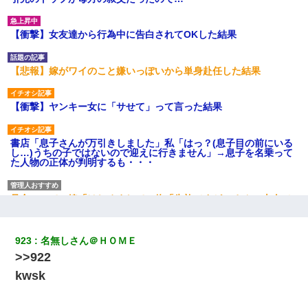
【衝撃】女友達から行為中に告白されてOKした結果
【悲報】嫁がワイのこと嫌いっぽいから単身赴任した結果
【衝撃】ヤンキー女に「サせて」って言った結果
書店「息子さんが万引きしました」私「はっ？(息子目の前にいる
し…)うちの子ではないので迎えに行きません」→息子を名乗って
た人物の正体が判明するも・・・
見合いにて。嫁「はじめまして」俺「失礼ですが○○さんご本人で
すか？」
923
名無しさん＠ＨＯＭＥ
テレワーク上司「会議中はカメラ付けろ！」女社員「え、事前連
絡無しは無理」上司「いいから付けろ！」→
>>922
kwsk
32歳ワイ、34歳の可愛い女と付き合うも現実を知ってしまい無事
死亡・・・