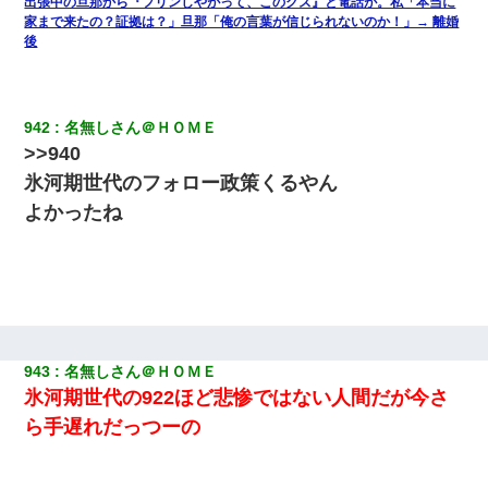
出張中の旦那から『フリンしやがって、このクズ』と電話が。私「本当に
家まで来たの？証拠は？」旦那「俺の言葉が信じられないのか！」→ 離婚
後
942
名無しさん＠ＨＯＭＥ
>>940
氷河期世代のフォロー政策くるやん
よかったね
943
名無しさん＠ＨＯＭＥ
氷河期世代の922ほど悲惨ではない人間だが今さ
ら手遅れだっつーの