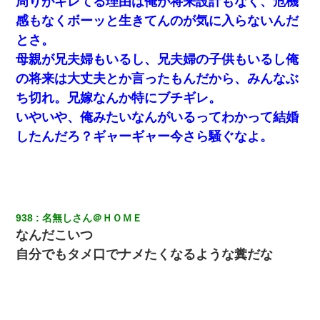
周りがキレてる理由は俺が将来設計もなく、危機
感もなくボーッと生きてんのが気に入らないんだ
我が家のガレージに見知らぬ車。俺「もしもし、玄関にもシャッ
ターリモコンあるだろ？DOWNのボタン押してｗ」→ 待つこと１
とさ。
時間弱・・・
母親が兄夫婦もいるし、兄夫婦の子供もいるし俺
の将来は大丈夫とか言ったもんだから、みんなぶ
9月に付き合い始めたけどこの、この人と結婚はないわと判断して
別れた。その元彼が交通事故で重体になっているらしく…
ち切れ。兄嫁なんか特にブチギレ。
いやいや、俺みたいなんがいるってわかって結婚
夫の友達がBBQを定期的に開催して夫婦で参加してたんだけど、
したんだろ？ギャーギャー今さら騒ぐなよ。
女性側のリーダーみたいな人に「BBQは友達とやりなよ！」と言
われて…
婚活パーティーでよく会う美女がいた。こんな完璧な容姿を持っ
てしても結婚て難しいんだなぁ…と思ってた
938
名無しさん＠ＨＯＭＥ
なんだこいつ
嘘をついてフリン旅行へ出かけた嫁→翌日、嫁「ただいま～」旦
那「娘がシんだよ。何度も連絡したのに…」嫁「えっ」→なん
自分でもタメ口でナメたくなるような糞だな
と・・・
｢昨日はお兄ちゃんと一緒にお風呂に入っちゃった～｣とか毎日兄
の話をしていたA子が事故で亡くなった。→Ａ子のお母さんの話に
驚愕…