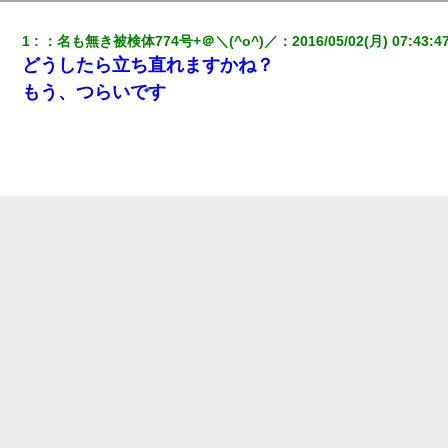
1
：
名も無き被検体774号+＠＼(^o^)／
：
2016/05/02(月) 07:43:4
どうしたら立ち直れますかね？
もう、つらいです