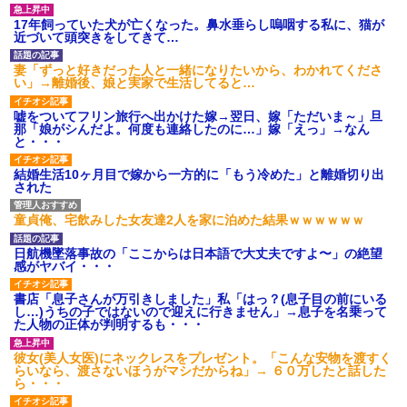
17年飼っていた犬が亡くなった。鼻水垂らし嗚咽する私に、猫が
近づいて頭突きをしてきて…
妻「ずっと好きだった人と一緒になりたいから、わかれてくださ
い」→離婚後、娘と実家で生活してると…
嘘をついてフリン旅行へ出かけた嫁→翌日、嫁「ただいま～」旦
那「娘がシんだよ。何度も連絡したのに…」嫁「えっ」→なん
と・・・
結婚生活10ヶ月目で嫁から一方的に「もう冷めた」と離婚切り出
された
童貞俺、宅飲みした女友達2人を家に泊めた結果ｗｗｗｗｗｗ
日航機墜落事故の「ここからは日本語で大丈夫ですよ〜」の絶望
感がヤバイ・・・
書店「息子さんが万引きしました」私「はっ？(息子目の前にいる
し…)うちの子ではないので迎えに行きません」→息子を名乗って
た人物の正体が判明するも・・・
彼女(美人女医)にネックレスをプレゼント。「こんな安物を渡すく
らいなら、渡さないほうがマシだからね」→ ６０万したと話した
ら・・・