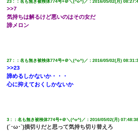
23
：
名も無き被検体774号+＠＼(^o^)／
：
2016/05/02(月) 08:27:
>>7
日曜日、会社の窓を見ると同僚の姿。俺（あれ？ディズニーシー
じゃ？）→俺電話「今何してんの？」同僚「シーで並んでるこ
気持ちは解るけど悪いのはその女だ
と！」俺「会社にいない？」→次の瞬間、すごい鳥肌が立った
諦メロン
【衝撃】婚約者「兄と結婚はするけど嫁入りするわけじゃない。
お互い干渉はしないようにしましょう」→ その後に結納金の話を
したので、母が・・・
ホテルに泊まったんだけど従業員が最悪だった。折角の旅行で何
27
：
名も無き被検体774号+＠＼(^o^)／
：
2016/05/02(月) 08:31:
故私が怒鳴られなきゃいけなかったのだ
>>23
諦めるしかないか・・・
父親がくも膜下出血で突然ﾀﾋ。→母の貯金が0なことが判明。→母
「私を家に置いてほしい、どうか見捨てないで(土下座」俺・嫁
心に抑えておくしかないか
「…」
子供の頃、母の弟にイタズラされてて中学に入ってから関係を持
ってしまった。拒絶したら「全部バラしてやる」と脅迫されたの
で両親に全部話した。
3
：
名も無き被検体774号+＠＼(^o^)／
：
2016/05/02(月) 07:48:3
(´･ω･`)損切りだと思って気持ち切り替えろ
中途採用のAが部長から呼び出された。Aはヘラヘラと部屋に入っ
ていき、1時間後に号泣しながら出てきて…