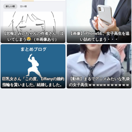
【悲報】みいちゃんの作者さん、泣
【画像】iPhoneSE、女子高生を追
いてしまう
（※画像あり）
い詰めてしまう・・・
巨乳女さん「この度、Tiffanyの婚約
【動画】まるでアニメみたいな乳袋
指輪を貰いました。結婚しました。
の女子高生ｗｗｗwｗｗｗｗｗｗｗ
弱男息してる？？」
ｗ