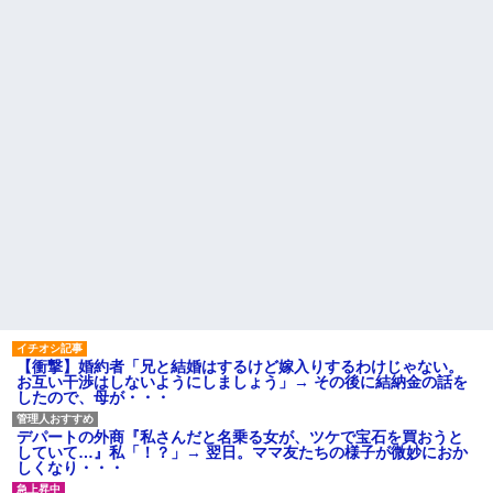
私「貴方は私の実家を早々に退
【超悲報】明日花キララさ
散する。私もそうしていいは
ん、専門家からあまりにも非情
ず」夫「それは男だから許され
な一言を告げられる
ること。女は許されない」
【画像】令和最新版の宇垣美
同窓会で実験、「俺が青年実
里さん←こう言うのでいいんだ
業家だったら女の子はどういう
よが目一杯詰まってると話題にw
反応をするか」
w w w w w w w w
【切実】夫に無理と言われた
姉「下着に違和感がある！イ
私の7年の無視生活、その理由が
タズラしたでしょ！？」俺「し
コレｗｗｗ
てないよ」←姉が寝ている間に
イタズラしたと勘違いされてい
主な税金の成り立ちを調べて
るのだが・・・
みたよ
ハードオフに売っていた4万
4000円のフィギュアがヤバすぎ
るｗｗｗｗｗｗ「こんな高い
の？ｗｗ」「逆に超安い」
私「ちょっと、人の家の金庫
触らないでよ！」キチママ『そ
こに金庫があったから、開けて
みようとしただけ☆』義兄「泥
は出てけ！二度と来るな！」結
【衝撃】婚約者「兄と結婚はするけど嫁入りするわけじゃない。
果・・・
お互い干渉はしないようにしましょう」→ その後に結納金の話を
私「初めて飲む味だけどなん
したので、母が・・・
のお茶？」彼「ちっ！」私「」
【GIF】JSのカンチョーワロ
デパートの外商『私さんだと名乗る女が、ツケで宝石を買おうと
タ
していて…』私「！？」→ 翌日。ママ友たちの様子が微妙におか
後続車にクラクションを鳴ら
しくなり・・・
され彼氏が逆切れ。「何クラク