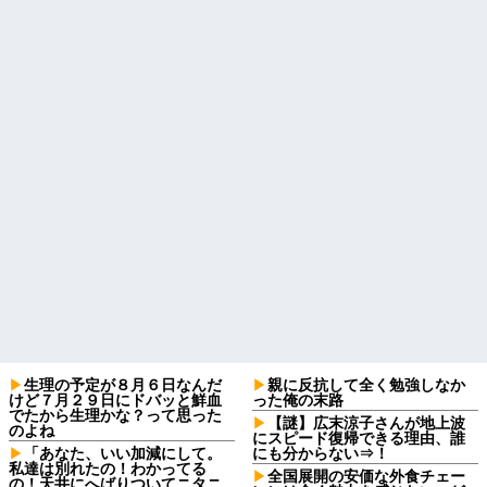
生理の予定が８月６日なんだ
親に反抗して全く勉強しなか
けど７月２９日にドバッと鮮血
った俺の末路
でたから生理かな？って思った
【謎】広末涼子さんが地上波
のよね
にスピード復帰できる理由、誰
「あなた、いい加減にして。
にも分からない⇒！
私達は別れたの！わかってる
全国展開の安価な外食チェー
の！天井にへばりついてニタニ