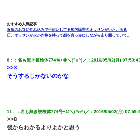
朝起きたら嫁がいなかった。俺（嫁も嫁実家も電話に出ない…不
安だ）→ 仕事を早退して帰宅すると、嫁と嫁両親と知らない男が
２人・・・
近所のお寺に住み込みで手伝いしてる知的障害のオッサンがいた。ある
日、オッサンが火かき棒を持って顔を真っ赤にしながら走り回っていて…
【驚愕】私「今まで育てた分のお金返してね(冗談)」息子「はい、
3000万円」→数年後。私「妹が病気になったから援助して欲し
い」→
8
：
名も無き被検体774号+＠＼(^o^)／
：
2016/05/02(月) 07:53:4
嫁が涙声で『会いたいね』とか言っているのが聞こえた。俺「こ
んな時間に誰と電話してんの？」嫁「ごめんなさい…！（大号
>>3
泣」俺（キターー）→
そうするしかないのかな
姉旦那の友達「ほんとのパパだよ～」私のお腹を触ってほざく。
→思わず手を叩いて振り払ったら…
ケーキバイキングにいた単独の50くらいのオッサン、強烈だっ
11
：
名も無き被検体774号+＠＼(^o^)／
：
2016/05/02(月) 07:59:
た。
>>8
後からわかるよりよかと思う
転職先が決まったので退職の意思を伝えたら。上司「無責任」
「簡単には辞めさせない」私（どうせ辞めるし…）→ 思いっきり
反論をしてみた