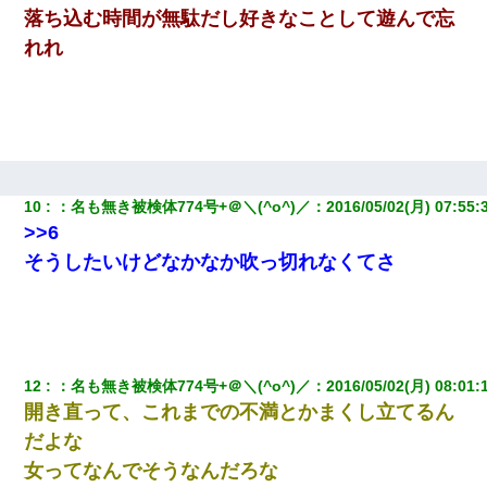
落ち込む時間が無駄だし好きなことして遊んで忘
彼女との行為を録画した結果→衝撃の事実が判明したｗｗｗｗｗ
ｗ
れれ
【衝撃】嫁父の会社に勤続１０年、手取り１４万 → 俺「２２万も
らえる会社から誘われた。転職したい」義父「クビ！（激怒」嫁
「離婚！（激怒」
【復讐】義兄嫁「生活費、足りない分を貸してほしい」私「貸す
わけないでしょｗｗｗｗ」→ 理由を話したら泣き出して・・私
10
：
名も無き被検体774号+＠＼(^o^)／
：
2016/05/02(月) 07:55:
（あまりにも希望通り）
>>6
そうしたいけどなかなか吹っ切れなくてさ
さっき嫁から、「愛しています」ってメールが届いた。俺も「愛
してます」って送ったら
12
：
名も無き被検体774号+＠＼(^o^)／
：
2016/05/02(月) 08:01:
開き直って、これまでの不満とかまくし立てるん
だよな
女ってなんでそうなんだろな