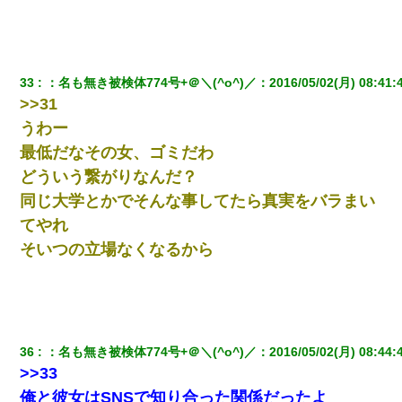
33
：
名も無き被検体774号+＠＼(^o^)／
：
2016/05/02(月) 08:41:
>>31
うわー
最低だなその女、ゴミだわ
どういう繋がりなんだ？
同じ大学とかでそんな事してたら真実をバラまい
てやれ
そいつの立場なくなるから
36
：
名も無き被検体774号+＠＼(^o^)／
：
2016/05/02(月) 08:44:
>>33
俺と彼女はSNSで知り合った関係だったよ