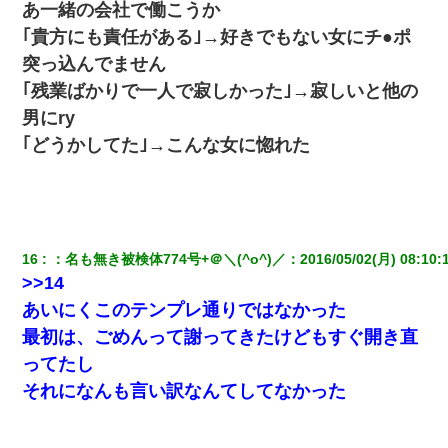
あ一緒の会社で働こうか
｢貴方にも責任がある｣→好きでもない女にチ●ポ
突っ込んでません
｢残業ばかりで一人で寂しかった｣→寂しいと他の
男にry
｢どうかしてた｣→こんな女に惚れた
16
：
名も無き被検体774号+＠＼(^o^)／
：
2016/05/02(月) 08:10:
>>14
あいにくこのテンプレ通りではなかった
最初は、ごめんって謝ってきたけどもすぐ開き直
ってたし
それになんも言い訳なんてしてなかった