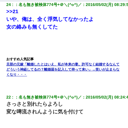
24
：
名も無き被検体774号+＠＼(^o^)／
：
2016/05/02(月) 08:29:
>>21
いや、俺は、全く浮気してなかったよ
女の絡みも無くしてた
旦那の元嫁「離婚したとはいえ、私が本来の妻。許可なく結婚するなんて
どういう神経してるの？離婚届を記入して持って来い」→笑いが止まらな
くなり・・・
22
：
名も無き被検体774号+＠＼(^o^)／
：
2016/05/02(月) 08:24:
さっさと別れたらよろし
変な噂流されんように気を付けて