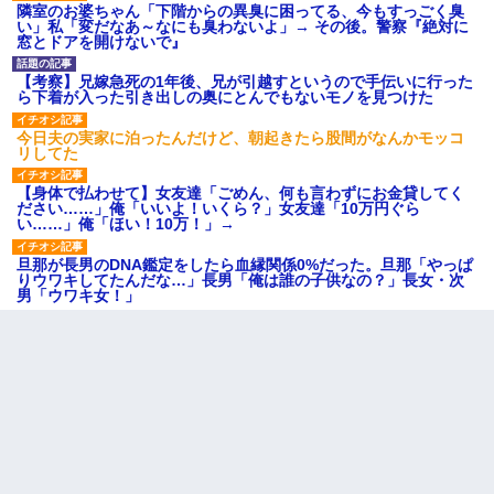
隣室のお婆ちゃん「下階からの異臭に困ってる、今もすっごく臭
い」私「変だなあ～なにも臭わないよ」→ その後。警察『絶対に
窓とドアを開けないで』
【考察】兄嫁急死の1年後、兄が引越すというので手伝いに行った
ら下着が入った引き出しの奥にとんでもないモノを見つけた
今日夫の実家に泊ったんだけど、朝起きたら股間がなんかモッコ
リしてた
【身体で払わせて】女友達「ごめん、何も言わずにお金貸してく
ださい……」俺「いいよ！いくら？」女友達「10万円ぐら
い……」俺「ほい！10万！」→
旦那が長男のDNA鑑定をしたら血縁関係0%だった。旦那「やっぱ
りウワキしてたんだな…」長男「俺は誰の子供なの？」長女・次
男「ウワキ女！」