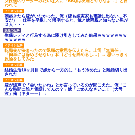
女性側のリーダーみたいな人に「BBQは友達とやりなよ！」と言
われて…
朝起きたら嫁がいなかった。俺（嫁も嫁実家も電話に出ない…不
安だ）→ 仕事を早退して帰宅すると、嫁と嫁両親と知らない男が
２人・・・
生保レディと行為する為に駆け引きしてみた結果ｗｗｗｗｗｗｗ
ｗｗｗｗｗ
転職先が決まったので退職の意思を伝えたら。上司「無責任」
「簡単には辞めさせない」私（どうせ辞めるし…）→ 思いっきり
反論をしてみた
結婚生活10ヶ月目で嫁から一方的に「もう冷めた」と離婚切り出
された
嫁が涙声で『会いたいね』とか言っているのが聞こえた。俺「こ
んな時間に誰と電話してんの？」嫁「ごめんなさい…！（大号
泣」俺（キターー）→