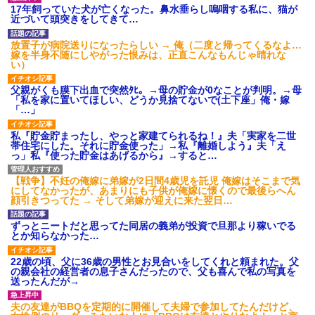
ション鳴らしてんだ！降りてこ
17年飼っていた犬が亡くなった。鼻水垂らし嗚咽する私に、猫が
いよ！」と怒鳴りだし...
近づいて頭突きをしてきて…
【衝撃】報酬100万円超の治験
募集がこちらｗｗｗｗｗ(※画像
放置子が病院送りになったらしい → 俺（二度と帰ってくるなよ…
あり)
嫁を半身不随にしやがった恨みは、正直こんなもんじゃ晴れな
【ネット騒然】惨殺されたタ
い）
ワマン頂き女子のこの動画、す
げえええええｗｗｗｗｗｗｗｗ
父親がくも膜下出血で突然ﾀﾋ。→母の貯金が0なことが判明。→母
ｗｗｗ
「私を家に置いてほしい、どうか見捨てないで(土下座」俺・嫁
【愕然】白のクラウン俺氏、
「…」
高速道路左車線を制限速度で走
った結果wwwwwwwwwwww
私『貯金貯まったし、やっと家建てられるね！』夫「実家を二世
百年の恋12-899 食べた量を
帯住宅にした。それに貯金使った」→私『離婚しよう』夫「え
張り合ってくる
っ」私『使った貯金はあげるから』→すると…
【悲報】佐藤輝明・・・２軍
でも盛大にやらかす←あまり悲
【戦争】不妊の俺嫁に弟嫁が2日間4歳児を託児 俺嫁はそこまで気
しませないでくれ
にしてなかったが、あまりにも子供が俺嫁に懐くので最後らへん
顔引きつってた → そして弟嫁が迎えに来た翌日…
ずっとニートだと思ってた同居の義弟が投資で旦那より稼いでる
とか知らなかった…
22歳の頃、父に36歳の男性とお見合いをしてくれと頼まれた。父
の親会社の経営者の息子さんだったので、父も喜んで私の写真を
送ったんだが→
夫の友達がBBQを定期的に開催して夫婦で参加してたんだけど、