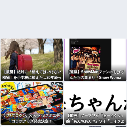
【復讐】絶対に「植えてはいけない
【速報】SnowManファンのおばさ
植物」を小学校に植えた→20年経っ
んたちの集まり「Snow Woma
て見に行くと…「！？」衝撃の光景
n」、ライブ開催決定！！（※動画
が・・・
あり）
パワプロクンポケット×#スポニチ
【驚愕】ソープワイ「あーイクッ」
コラボグッズ発売決定！
嬢「あん///あん///」ワイ「…イクよ
ッ！」wwww