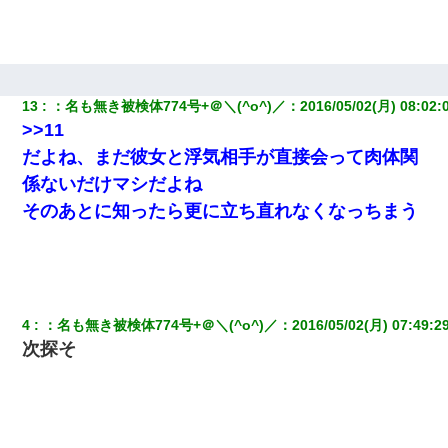
9月に付き合い始めたけどこの、この人と結婚はないわと判断して
別れた。その元彼が交通事故で重体になっているらしく…
13
：
名も無き被検体774号+＠＼(^o^)／
：
2016/05/02(月) 08:02:
旦那が長男のDNA鑑定をしたら血縁関係0%だった。旦那「やっぱ
りウワキしてたんだな…」長男「俺は誰の子供なの？」長女・次
>>11
男「ウワキ女！」
だよね、まだ彼女と浮気相手が直接会って肉体関
係ないだけマシだよね
日航機墜落事故の「ここからは日本語で大丈夫ですよ〜」の絶望
感がヤバイ・・・
そのあとに知ったら更に立ち直れなくなっちまう
【戦争】不妊の俺嫁に弟嫁が2日間4歳児を託児 俺嫁はそこまで気
にしてなかったが、あまりにも子供が俺嫁に懐くので最後らへん
顔引きつってた → そして弟嫁が迎えに来た翌日…
4
：
名も無き被検体774号+＠＼(^o^)／
：
2016/05/02(月) 07:49:2
高1のとき男に襲われ、不妊の叔母に頼まれて出産。→叔母夫婦が
次探そ
養子縁組してアメリカに子供を連れ帰った。→9・11で叔母夫婦が
亡くなってしまい…
32歳ワイ、34歳の可愛い女と付き合うも現実を知ってしまい無事
死亡・・・