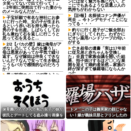
ンには全く魅力を感じない。ど
タ笑ってないで出て行って！」
こにでもあるような店選ぶ人の
←2年前に突然出て行った妻から
気持ちがわからない
のメールなんだが…
【訃報】名探偵コナン声優が
子宝祈願で有名な神社にお参
死去 → 今トンデモナイことにな
りに行った時、女の子が生まれ
ってる・・・
るという赤い石を持ち帰ったら
男の子を出産。しばらくしてお
釣りに行く息子がご飯全部お
礼も兼ねて石を返しに行こうと
にぎりにしてくれた。わずかに
思って石を見ると…
ビオレ薬用ハンドソープの匂い
がする
2/2【バカの壁】嫁は俺母がア
ポなし凸してくるのを嫌うし、
亡き叔母の遺書「実は17年前
母は悪意があってか平気で繰り
に従兄弟と赤ちゃんを交換し
返す。なぜ嫁姑は仲良くできな
た」全員で家族会議を開いた結
いんだ？なんで女って生き物は
果、拍子抜けするほど〇〇な展
こうもバカで感情的なのだろう
開を迎えて婚約者呆然←家族の
か？
絆が深すぎて修羅場にならんか
った
男が船室のベッドで寝ようと
していた。…えっ？あなたは誰
パートの面接で号泣しながら
ですか？→ 見知らぬひとがいる
「ここもダメだったらもう食べ
んだが…
ていけないんです」って熱弁し
てた人がいた
ママ友に久しぶりにＬＩＮＥ
したら「子供二人とも私立に通
理想と現実#2
わせたら2000万円くらいかかっ
理想と現実#2
ちゃう」と自慢された
保育園のママさんが私の双子の妹が
トメ「この子は義実家の顔じゃな
『暗黒騎士ガイア』って今思
俺の宝物であるマンガを無断
えば微妙なカードだよな他
彼氏とデートしてる盗み撮り画像を
い！嫁が義妹旦那とフリンしたの
で彼女が捨てた。なので彼女を
精神的に追い詰めた結果
「やりますよ！」と返事だけ
見せて「あとはわかるよね？とりあ
よ！」私「DNA鑑定します？」義妹
は一丁前なのに全く動かない職
母「事故だったのよ」家族
えず5万を家に持ってきて」と脅し
旦那「もちろんです」→結果…
場の無能、催促しても放置→引
「母さんがわざとやるはずな