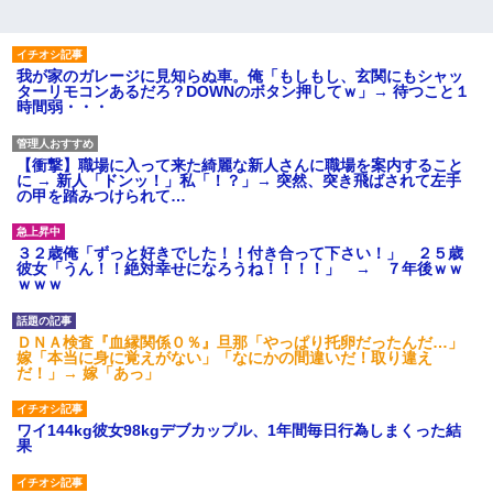
我が家のガレージに見知らぬ車。俺「もしもし、玄関にもシャッ
ターリモコンあるだろ？DOWNのボタン押してｗ」→ 待つこと１
時間弱・・・
【衝撃】職場に入って来た綺麗な新人さんに職場を案内すること
に → 新人「ドンッ！」私「！？」→ 突然、突き飛ばされて左手
の甲を踏みつけられて…
３２歳俺「ずっと好きでした！！付き合って下さい！」 ２５歳
彼女「うん！！絶対幸せになろうね！！！！」 → ７年後ｗｗ
ｗｗｗ
ＤＮＡ検査『血縁関係０％』旦那「やっぱり托卵だったんだ…」
嫁「本当に身に覚えがない」「なにかの間違いだ！取り違え
だ！」→ 嫁「あっ」
ワイ144kg彼女98kgデブカップル、1年間毎日行為しまくった結
果