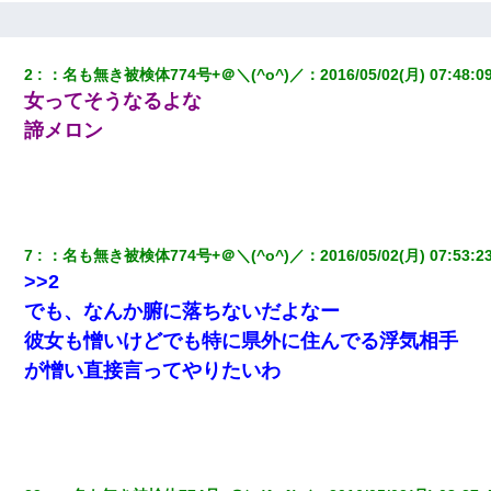
ナンパにほいほい付いていった私、地獄に落ちる
【身体で払わせて】女友達「ごめん、何も言わずにお金貸してく
2
：
名も無き被検体774号+＠＼(^o^)／
：
2016/05/02(月) 07:48:0
ださい……」俺「いいよ！いくら？」女友達「10万円ぐら
女ってそうなるよな
い……」俺「ほい！10万！」→
諦メロン
アパートのドアに『ハンザイ者！この人はさいあくの人です』と
張り紙が！大家「面倒はごめんだよ」私「はあ」→警察に行き、
見回りで犯人が捕まったが、それが…｜生活｜ヌルポあんてな
夫に癌の余命宣告。その闘病中に長女から信じられない言葉を受
7
：
名も無き被検体774号+＠＼(^o^)／
：
2016/05/02(月) 07:53:2
けた
>>2
でも、なんか腑に落ちないだよなー
【悲報】姉と入浴中に大きくなってしまった結果ｗｗｗｗｗｗｗ
ｗ
彼女も憎いけどでも特に県外に住んでる浮気相手
が憎い直接言ってやりたいわ
この母親は娘の黒歴史を掘り出さないと死ぬんか？ 死ぬんか？
【ワロタ】姉から「肉食系14才、乳丸出し、毛はうっすら生えか
け」というタイトルで画像が送られてきた