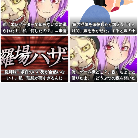
き取ろうとすると「申し訳ない
てきた
い」→嫁が毒を飲まされ子ども
からやる」と拒否…やる気ない
を失ったのに信じてもらえず…
なら引き受けるなよ・・・
私「耳を切られてるんですけ
【衝撃】川口被告(19)に無期懲
ど？」美容師「大した傷じゃな
役 江別大学生殺人事件、19歳
くて良かったですね」→その開
弟「エレベーターで知らない女に蹴
嫁の浮気を確信したが敢えて「1ヶ
で取り返しのつかない代償を背
き直った態度に腹が立ち…
負うことに
られた！」私「何したの？」→事情
月間」嫁を泳がせた。すると嫁の不
退職してしばらく経った頃、
やった事を私に逐一報告して
を聞いた家族全員が「それは自業自
倫がトンデモないことに...
元職場の取引先から連絡が来
「お義姉さん凄いです」と言う
た。話を聞くと納得できない内
得」と呆れてしまい…
まで解放してくれない義兄嫁。
容で…
そんな義兄嫁のこと、今日でさ
【復讐】 絶対に「植えてはい
らに嫌いになりました。その理
けない植物」を小学校に植えた
由→
→20年経って見に行くと…
主人の通帳を見たら、１０年
「！？」衝撃の光景が・・・
間仕送りしている女性がいた。
従姉妹「条件のいい男が全然いな
俺「ゲーム機どこ？」親「ちょっと
トメ「この子は義実家の顔じ
主人に問い詰めたら、白状して...
ゃない！嫁が義妹旦那とフリン
い！」私「理想が高すぎるんじ
借りたよ」→どうぶつの森を開いた
100均のレジで「白ありません
したのよ！」私「DNA鑑定しま
か？」と質問し、列をストップ
ゃ…？」→婚活の愚痴を聞き続けた
瞬間、村が大変なことになってい
す？」義妹旦那「もちろんで
させてニヤニヤする迷惑サラリ
す」→結果…
結果…
て…
ーマン！並んでいる客の苛立ち
岡田斗司夫「人間の本音とし
を楽しむ底意地の悪さに激怒
てブサイクを見たら不愉快にな
母が兄一家にお米を送って
る。この責任をどうとるんだ」
る。それを兄嫁がご近所さんに
カフェで長時間パソコン弄っ
売ってた。私「お母さんい
ている奴の正体
る？」甥「お米の配達に行って
る」私「？配達？」姪「それ言
【画像】俺たちの姫、佳子さ
っちゃダメなんだよ！」ガチャ
まのお気に入りのドレスがこち
らです←コレは可愛過ぎるw w
盆正月に夫の実家に長時間滞
w w w w w w
在しなきゃいけないのが苦痛。