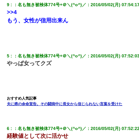
9
：
名も無き被検体774号+＠＼(^o^)／
：
2016/05/02(月) 07:54:1
テレワーク上司「会議中はカメラ付けろ！」女社員「え、事前連
>>4
絡無しは無理」上司「いいから付けろ！」→
もう、女性が信用出来ん
義兄嫁が義実家で「コロナ陽性だったからこのまま療養させて下
さい」と言い出してド修羅場になった
妊娠中に「おいこのブタ女！てめー席譲れ！」と絡まれ腹を殴る
5
：
名も無き被検体774号+＠＼(^o^)／
：
2016/05/02(月) 07:52:0
真似された。泣きながら夫に話すと一年後に…
やっぱ女ってクズ
嘘をついてフリン旅行へ出かけた嫁→翌日、嫁「ただいま～」旦
那「娘がシんだよ。何度も連絡したのに…」嫁「えっ」→なん
と・・・
【GJ!】会社から帰宅中、広い駐車場にエンジンかけっ放しの車を
発見。しかも「ヒィ～」みたいな声も聞こえてきたので気になっ
夫に癌の余命宣告。その闘病中に長女から信じられない言葉を受けた
て近寄ったら女の子がおっさんの下敷きになってた
ずっとニートだと思ってた同居の義弟が投資で旦那より稼いでる
とか知らなかった…
6
：
名も無き被検体774号+＠＼(^o^)／
：
2016/05/02(月) 07:52:2
経験値として次に活かせ