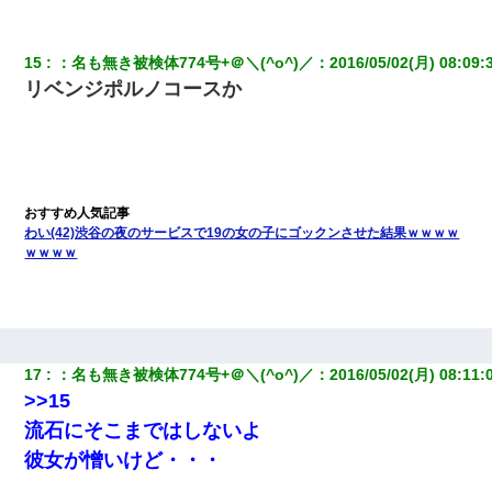
15
：
名も無き被検体774号+＠＼(^o^)／
：
2016/05/02(月) 08:09:
リベンジポルノコースか
わい(42)渋谷の夜のサービスで19の女の子にゴックンさせた結果ｗｗｗｗ
ｗｗｗｗ
17
：
名も無き被検体774号+＠＼(^o^)／
：
2016/05/02(月) 08:11:
>>15
流石にそこまではしないよ
彼女が憎いけど・・・