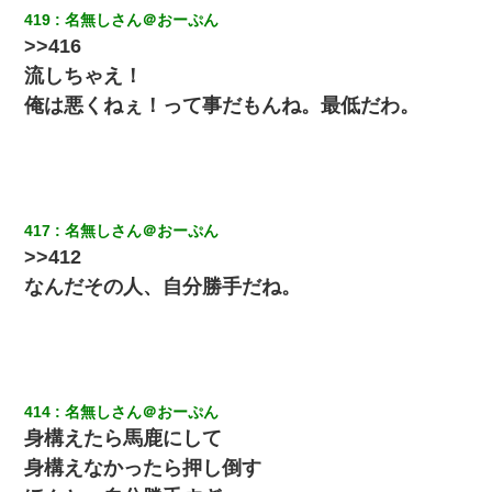
い？音楽聞こえる」と言っていて…
419
名無しさん＠おーぷん
>>416
17年飼っていた犬が亡くなった。鼻水垂らし嗚咽する私に、猫が
流しちゃえ！
近づいて頭突きをしてきて…
俺は悪くねぇ！って事だもんね。最低だわ。
10年ほど前、息子がまだ年中だった時に離婚したんだけど、一昨
年の暮れに突然息子が職場を訪ねてきた。
「パワハラを受けたから思い切って転職した」とSNSで呟いた
417
名無しさん＠おーぷん
ら、速攻でパワハラかました元上司がLINEを送ってきた。
>>412
なんだその人、自分勝手だね。
【唖然】帰宅したら旦那のスポーツカーが消えていた。警察『目
立つし、すぐ見つかるかもしれません』→ 数時間後・・警察『××
さんご存じですか？』
妻「ずっと好きだった人と一緒になりたいから、わかれてくださ
い」→離婚後、娘と実家で生活してると…
414
名無しさん＠おーぷん
身構えたら馬鹿にして
ナンパにほいほい付いていった私、地獄に落ちる
身構えなかったら押し倒す