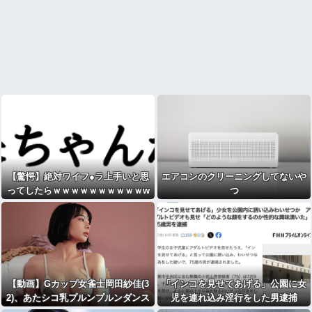
【驚愕】絶対ワイフ●ラ上手いと思
エアコンのクリーニングしてないや
ってしたらｗｗｗｗｗｗｗｗｗｗw
つ
www
【動画】Gカップ女雀士岡田紗佳(3
「インコを見せてあげる」公園に女
2)、あたシコ乳プルンプルンダンス
児を連れ込み淫行をした男逮捕