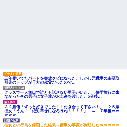
三年働いてたパートを突然クビになった。しかし元職場の主要取
引先のトップが母方の叔父だったので…
クラスで一人無口で誰とも話さない男子がいた。→修学旅行に来
なかったその男子に女子達がお土産を渡した。5分後…
３２歳俺「ずっと好きでした！！付き合って下さい！」 ２５歳
彼女「うん！！絶対幸せになろうね！！！！」 → ７年後ｗｗ
ｗｗｗ
彼女との行為を録画した結果→衝撃の事実が判明したｗｗｗｗｗ