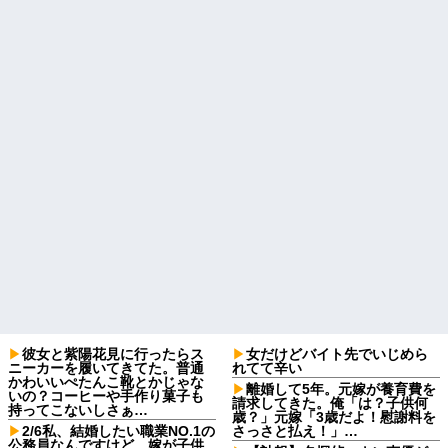
彼女と紫陽花見に行ったらス
女だけどバイト先でいじめら
ニーカーを履いてきてた。普通
れてて辛い
かわいいぺたんこ靴とかじゃな
離婚して5年。元嫁が養育費を
いの？コーヒーや手作り菓子も
請求してきた。俺「は？子供何
持ってこないしさぁ…
歳？」元嫁「3歳だよ！慰謝料を
2/6私、結婚したい職業NO.1の
さっさと払え！」…
公務員なんですけど、嫁が子供