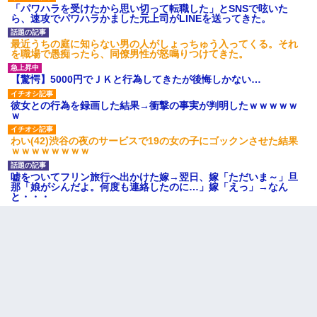
「パワハラを受けたから思い切って転職した」とSNSで呟いた
ら、速攻でパワハラかました元上司がLINEを送ってきた。
最近うちの庭に知らない男の人がしょっちゅう入ってくる。それ
を職場で愚痴ったら、同僚男性が怒鳴りつけてきた。
【驚愕】5000円でＪＫと行為してきたが後悔しかない…
彼女との行為を録画した結果→衝撃の事実が判明したｗｗｗｗｗ
ｗ
わい(42)渋谷の夜のサービスで19の女の子にゴックンさせた結果
ｗｗｗｗｗｗｗｗ
嘘をついてフリン旅行へ出かけた嫁→翌日、嫁「ただいま～」旦
那「娘がシんだよ。何度も連絡したのに…」嫁「えっ」→なん
と・・・