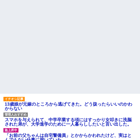
【悲報】思春期の娘に「キモ
た!ええー...何なの?
ッ」と言われたお父さん、グレ
数年前に私が旅行先で落とし
るｗｗｗｗｗｗｗ
た財布の中身が何年も経ってか
ライチュウ「ピチューとピカ
ら別の旅行先で私自身によって
チュウより圧倒的に強いですｗ
拾われた
ｗｗｗ」←こいつが不人気な理
俺の方が潔癖なのに嫁が俺に
由
片付けさせようとしない。スト
【悲報】取引先専務「Aを20個
レス半端ないので決別宣言し
注文する」 ぼく「いつも1～2
た。嫁「頑張るから半年猶予を
個しか使わないけど本当に20で
ちょうだい」←頑張るポイント
あってる？」 取専「あって
が的外れすぎて絶賛空回り中
る」→結果『こう』なったんだ
主な税金の成り立ちを調べて
がコレワイが悪いん
みたよ
か？？？？？？？？
【悲報】 婚約指輪が「たった
の0.3ct」で毎日泣いてる私がヤ
バすぎる理由がコレｗｗｗｗｗ
ハードオフに売っていた4万
4000円のフィギュアがヤバすぎ
るｗｗｗｗｗｗ「こんな高い
の？ｗｗ」「逆に超安い」
13歳娘が元嫁のところから逃げてきた。どう扱ったらいいのかわ
私「ちょっと、人の家の金庫
からない
触らないでよ！」キチママ『そ
こに金庫があったから、開けて
みようとしただけ☆』義兄「泥
スマホを与えられて、中学卒業する頃にはすっかり女叩きに洗脳
は出てけ！二度と来るな！」結
された弟が、大学進学のために一人暮らししたいと言い出した。
果・・・
私「初めて飲む味だけどなん
「お前の父ちゃんは自宅警備員」とかからかわれたけど、実はと
のお茶？」彼「ちっ！」私「」
んでもない仕事に就いていた