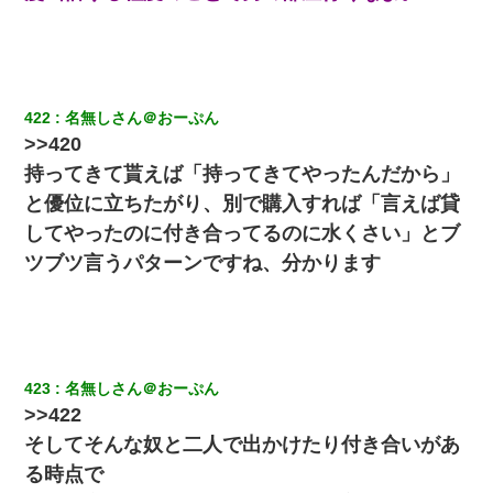
小学生の息子が急に様子がおかしくなった。私「理由を聞いても
『わかんない！』って怒鳴り付けてくるし、困っってる」旦那
「話してみるよ」→ 後日・・・
422
名無しさん＠おーぷん
嘘をついてフリン旅行へ出かけた嫁→翌日、嫁「ただいま～」旦
>>420
那「娘がシんだよ。何度も連絡したのに…」嫁「えっ」→なん
と・・・
持ってきて貰えば「持ってきてやったんだから」
と優位に立ちたがり、別で購入すれば「言えば貸
【衝撃】ある工場に配属すると、女の人がみんな退職してしま
してやったのに付き合ってるのに水くさい」とブ
う。会社「仕事がハードだし田舎で娯楽も少ないからキツイの
か…」→ 実際は違った
ツブツ言うパターンですね、分かります
出張中の旦那から『フリンしやがって、このクズ』と電話が。私
「本当に家まで来たの？証拠は？」旦那「俺の言葉が信じられな
いのか！」→ 離婚後
423
名無しさん＠おーぷん
【画像】女の子「お母さん！！私ようやくファッションモデルに
>>422
選ばれたの！絶対見に来てね！」→悲しい結果がこれ・・・
そしてそんな奴と二人で出かけたり付き合いがあ
る時点で