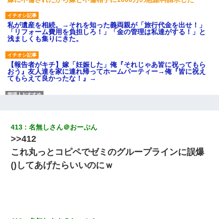
私が遺産を相続。→それを知った義両親が「旅行代金を出せ！」
「リフォーム費用を負担しろ！」「金の管理は私達がする！」と
浅ましくも集りにきた。
【報告者がキチ】嫁「妊娠した」俺『それじゃあ皆に祝ってもら
おう』友人達を家に連れ帰ってホームパーティー→俺『皆に祝え
てもらえて良かったな！』→
私（23）冗談のつもりで上司（27）に胸を揉ませた結果・・・
413
名無しさん＠おーぷん
妹が嘘つきな元カレと寄りを戻してしまったという話をしていた
ら、旦那の顔が曇って雰囲気が一転。そそくさと話を切り上げて
>>412
いつもより早く寝付いてしまった…｜生活｜ワロタあんてな
これ丸っとコピペでゼミのグループラインに誤爆
()してあげたらいいのにｗ
【GJ!】会社から帰宅中、広い駐車場にエンジンかけっ放しの車を
発見。しかも「ヒィ～」みたいな声も聞こえてきたので気になっ
て近寄ったら女の子がおっさんの下敷きになってた
【不幸な結婚式】新郎親族「ブスのくせにドレスなんか着ちゃっ
てさ～ほんと恥ずかしいわよね～（大声」新郎両親「！！！（土