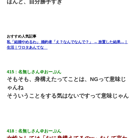
ほんと、自分勝手すぎ
体中に赤い蕁麻疹みたいなのができて、皮膚科にいったら「ジベ
ル薔薇色ひこう疹」という症状だと言われた
ホテルに泊まったんだけど従業員が最悪だった。折角の旅行で何
故私が怒鳴られなきゃいけなかったのだ
私「結婚やめるわ」 婚約者「え？なんでなんで？」 → 放置した結果…｜
日航機墜落事故の「ここからは日本語で大丈夫ですよ〜」の絶望
生活｜ワロタあんてな
感がヤバイ・・・
22歳の頃、父に36歳の男性とお見合いをしてくれと頼まれた。父
の親会社の経営者の息子さんだったので、父も喜んで私の写真を
415
名無しさん＠おーぷん
送ったんだが→
そもそも、身構えたってことは、NGって意味じ
ゃんね
彼女(美人女医)にネックレスをプレゼント。「こんな安物を渡すく
そういうことをする気はないですって意味じゃん
らいなら、渡さないほうがマシだからね」→ ６０万したと話した
ら・・・
生保レディと行為する為に駆け引きしてみた結果ｗｗｗｗｗｗｗ
ｗｗｗｗｗ
418
名無しさん＠おーぷん
上司「何なの、この書類！！」私「あの‥」上司「今は私が話し