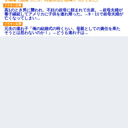
高1のとき男に襲われ、不妊の叔母に頼まれて出産。→叔母夫婦が
養子縁組してアメリカに子供を連れ帰った。→9・11で叔母夫婦が
亡くなってしまい…
元夫の連れ子「俺の結婚式の時くらい、母親としての責任を果た
そうとは思わないのか！」→どうも連れ子は…