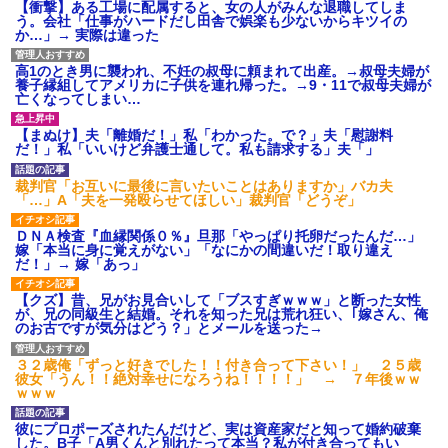
【衝撃】ある工場に配属すると、女の人がみんな退職してしま
う。会社「仕事がハードだし田舎で娯楽も少ないからキツイの
か…」→ 実際は違った
高1のとき男に襲われ、不妊の叔母に頼まれて出産。→叔母夫婦が
養子縁組してアメリカに子供を連れ帰った。→9・11で叔母夫婦が
亡くなってしまい…
【まぬけ】夫「離婚だ！」私「わかった。で？」夫「慰謝料
だ！」私「いいけど弁護士通して。私も請求する」夫「」
裁判官「お互いに最後に言いたいことはありますか」バカ夫
「…」A「夫を一発殴らせてほしい」裁判官「どうぞ」
ＤＮＡ検査『血縁関係０％』旦那「やっぱり托卵だったんだ…」
嫁「本当に身に覚えがない」「なにかの間違いだ！取り違え
だ！」→ 嫁「あっ」
【クズ】昔、兄がお見合いして「ブスすぎｗｗｗ」と断った女性
が、兄の同級生と結婚。それを知った兄は荒れ狂い、｢嫁さん、俺
のお古ですが気分はどう？」とメールを送った→
３２歳俺「ずっと好きでした！！付き合って下さい！」 ２５歳
彼女「うん！！絶対幸せになろうね！！！！」 → ７年後ｗｗ
ｗｗｗ
彼にプロポーズされたんだけど、実は資産家だと知って婚約破棄
した。B子「A男くんと別れたって本当？私が付き合ってもい