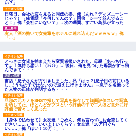
い？」
日曜日、会社の窓を見ると同僚の姿。俺（あれ？ディズニーシー
じゃ？）→俺電話「今何してんの？」同僚「シーで並んでるこ
と！」俺「会社にいない？」→次の瞬間、すごい鳥肌が立った
友人「酒の勢いで女先輩をホテルに連れ込んだｗｗｗｗｗ」俺
「…」
とっさに女児を捕まえたら変質者扱いされた。母親「あっち行っ
てよ！気持ち悪い！（ｼｯｼｯ」→ 後日、俺を見つけた母親がすっ飛
んできて・・・
書店「息子さんが万引きしました」私「はっ？(息子目の前にいる
し…)うちの子ではないので迎えに行きません」→息子を名乗って
た人物の正体が判明するも・・・
旦那の元カノをSNSで探して写真を保存して顔面評価スレで写真
を晒してた。ほとんどがブスという評価の中で二人ほど意外に好
評価で苦々しく思った
【身体で払わせて】女友達「ごめん、何も言わずにお金貸してく
ださい……」俺「いいよ！いくら？」女友達「10万円ぐら
い……」俺「ほい！10万！」→