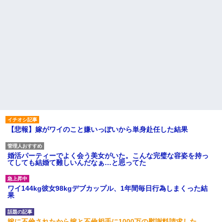
【悲報】嫁がワイのこと嫌いっぽいから単身赴任した結果
婚活パーティーでよく会う美女がいた。こんな完璧な容姿を持っ
てしても結婚て難しいんだなぁ…と思ってた
ワイ144kg彼女98kgデブカップル、1年間毎日行為しまくった結
果
嫁に不倫されたから嫁と不倫相手に1000万の慰謝料請求した