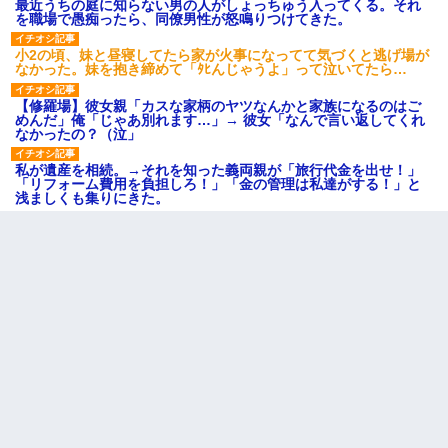
最近うちの庭に知らない男の人がしょっちゅう入ってくる。それ
を職場で愚痴ったら、同僚男性が怒鳴りつけてきた。
小2の頃、妹と昼寝してたら家が火事になってて気づくと逃げ場が
なかった。妹を抱き締めて「ﾀﾋんじゃうよ」って泣いてたら…
【修羅場】彼女親「カスな家柄のヤツなんかと家族になるのはご
めんだ」俺「じゃあ別れます…」→ 彼女「なんで言い返してくれ
なかったの？（泣」
私が遺産を相続。→それを知った義両親が「旅行代金を出せ！」
「リフォーム費用を負担しろ！」「金の管理は私達がする！」と
浅ましくも集りにきた。