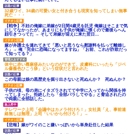
【GIF】JSのカンチョーワロ
タ
32歳ワイ、34歳の可愛い女と付き合うも現実を知ってしまい無事
後続車にクラクションを鳴ら
死亡・・・
され彼氏が逆切れ。「何クラク
ション鳴らしてんだ！降りてこ
【戦争】不妊の俺嫁に弟嫁が2日間4歳児を託児 俺嫁はそこまで気
いよ！」と怒鳴りだし...
にしてなかったが、あまりにも子供が俺嫁に懐くので最後らへん
【衝撃】報酬100万円超の治験
顔引きつってた → そして弟嫁が迎えに来た翌日…
募集がこちらｗｗｗｗｗ(※画像
あり)
嫁が弁護士を連れてきて「悪いと思うなら慰謝料を払って離婚し
【ネット騒然】惨殺されたタ
ろ」→ 俺「完全に恐喝になってますね」「お前、これが詐欺だっ
ワマン頂き女子のこの動画、す
て知ってる？」
げえええええｗｗｗｗｗｗｗｗ
ｗｗｗ
体中に赤い蕁麻疹みたいなのができて、皮膚科にいったら「ジベ
【愕然】白のクラウン俺氏、
ル薔薇色ひこう疹」という症状だと言われた
高速道路左車線を制限速度で走
った結果wwwwwwwwwwww
この母親は娘の黒歴史を掘り出さないと死ぬんか？ 死ぬんか？
百年の恋12-899 食べた量を
張り合ってくる
子供の頃、母の弟にイタズラされてて中学に入ってから関係を持
【悲報】佐藤輝明・・・２軍
ってしまった。拒絶したら「全部バラしてやる」と脅迫されたの
でも盛大にやらかす←あまり悲
で両親に全部話した。
しませないでくれ
テレワーク上司「会議中はカメラ付けろ！」女社員「え、事前連
絡無しは無理」上司「いいから付けろ！」→
【悲報】嫁がワイのこと嫌いっぽいから単身赴任した結果