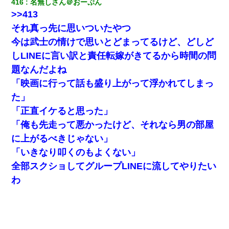
416
名無しさん＠おーぷん
下座」→ 結果・・・
>>413
それ真っ先に思いついたやつ
【画像】女上司(30)「終電なくなったね…部屋くる？」ワイ「行
きます！」
今は武士の情けで思いとどまってるけど、どしど
しLINEに言い訳と責任転嫁がきてるから時間の問
【衝撃】嫁父の会社に勤続１０年、手取り１４万 → 俺「２２万も
題なんだよね
らえる会社から誘われた。転職したい」義父「クビ！（激怒」嫁
「離婚！（激怒」
「映画に行って話も盛り上がって浮かれてしまっ
た」
【衝撃】職場に入って来た綺麗な新人さんに職場を案内すること
「正直イケると思った」
に → 新人「ドンッ！」私「！？」→ 突然、突き飛ばされて左手
の甲を踏みつけられて…
「俺も先走って悪かったけど、それなら男の部屋
に上がるべきじゃない」
｢昨日はお兄ちゃんと一緒にお風呂に入っちゃった～｣とか毎日兄
「いきなり叩くのもよくない」
の話をしていたA子が事故で亡くなった。→Ａ子のお母さんの話に
驚愕…
全部スクショしてグループLINEに流してやりたい
わ
夫の友達がBBQを定期的に開催して夫婦で参加してたんだけど、
女性側のリーダーみたいな人に「BBQは友達とやりなよ！」と言
われて…
妻と同居し始めたときから、よく妻が「どこかで音漏れしてな