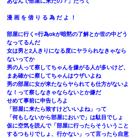
あなんで部屋に来たの？」だって
漫 画 を 借 り る 為 だ よ ！
部屋に行く=行為okが暗黙の了解とか世の中どう
なってるんだ
女は男と2人きりになる度にヤラられなきゃなら
ないってか
男の人って察してちゃんを嫌がる人が多いけど、
まあ確かに察してちゃんはウザいよね
男の部屋に女が来たならヤられても仕方がないよ
な！って察しなきゃならないとか嫌だ
せめて事前に申告しろよ
「部屋に来たら致すけどいいよね」って
「何もしないから部屋においで」は駄目でしょ
仮に空気を読んで「部屋に行ったらそういうこと
するつもりでしょ、行かない」って言ったら自意