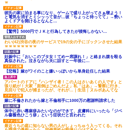
ｗ
彼氏の家に泊まる事になり、ゲームで盛り上がってさぁ寝よう！
と電気を消すとミシッって音が…彼「ちょっと待ってて」→勢い
よくドアを開けるとなんと…
【驚愕】5000円でＪＫと行為してきたが後悔しかない…
わい(42)渋谷の夜のサービスで19の女の子にゴックンさせた結果
ｗｗｗｗｗｗｗｗ
妊娠中に「おいこのブタ女！てめー席譲れ！」と絡まれ腹を殴る
真似された。泣きながら夫に話すと一年後に…
【悲報】嫁がワイのこと嫌いっぽいから単身赴任した結果
アパートのドアに『ハンザイ者！この人はさいあくの人です』と
張り紙が！大家「面倒はごめんだよ」私「はあ」→警察に行き、
見回りで犯人が捕まったが、それが…｜生活｜ヌルポあんてな
嫁に不倫されたから嫁と不倫相手に1000万の慰謝料請求した
体中に赤い蕁麻疹みたいなのができて、皮膚科にいったら「ジベ
ル薔薇色ひこう疹」という症状だと言われた
最近うちの庭に知らない男の人がしょっちゅう入ってくる。それ
を職場で愚痴ったら、同僚男性が怒鳴りつけてきた。