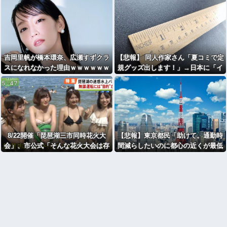
吉岡里帆が橋本環奈、広瀬すずクラ
【悲報】 同人作家さん「夏コミで定
スになれなかった理由ｗｗｗｗｗｗ
規グッズ出します！」→日本に「イ
ンチ表記の定規は販売禁止」という
法令があり頒布中止に
8/22開催「琵琶湖三市同時花火大
【悲報】東京都民「助けて。通勤時
会」、市公式「そんな花火大会は存
間減らしたいのに都心の近くが最低
在しない」→ SNS阿鼻叫喚
10万払わないと住めないの」