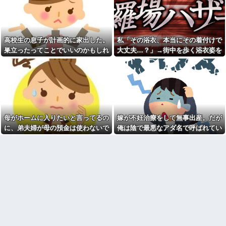
彼女と結婚の話をしていた時
電話をしてくる
に言われたことが衝撃だった
母「お姉ちゃんは偉いのに、
祖父が亡くなって遺品整理し
あんたはねぇ…」私「また比べ
てたら大量の手紙が出てきた。
るの？」→積もり積もった不満
全部同じ女性で祖父と恋愛関係
がついに爆発して…
高校生の息子が計画的に家出した。
私「その浴衣、本当にその着付けで
だったっぽい
日本韓国台湾「少子化です」
巣立ったってことでいいのかもしれ
大丈夫…？」→街中を歩く浴衣姿を
見知らぬママ「待って！車を
←わかる 中国北朝鮮「少子化
動かさないで！」私「え、何が
ないけど、なんか割り切れず...
見て、違和感ばかりが気になってし
です」←強権国家でも止められ
あったの！？」→慌てて降りる
ないのかよ
まい…
と園長先生が激怒していて…
ラーメンハゲ「最近のインス
私「この絵馬、切ないお願い
タントは店に出せるレベル」ラ
が書いてある…」友人「読んで
ーメン大好きJK「店とインスタ
みて」→有名神社で見つけた願
ントの良さは別のベクトル」他
い事の内容に、思わず神様も困
るだろうと思ってしまい…
担当美容師と近所の道端でば
母がホームに入りたいと言ってるの
嫁が不妊治療をして無事出産。だが
ったり。美容師「早く前みたい
義妹夫のお兄さんが草加の集
に美容室に来てくださいよ～」
に、弟夫婦が母の預金は使わないで
俺は陰で最悪なアダ名で呼ばれてい
まりにいてビックリ。義両親は
私「もう少し落ち着いたらお願
新興宗教大嫌いな人たちなのに...
と言ってきた。我が弟ながら情けな
た
いします」
停車中に二人の子供を乗せた
くて溜息が出る
カメムシは同種のカメムシが
ヤンママに自転車ぶつけられ
発した臭いでショック死する事
た。ヤンママ「おめーふざけん
がある
なよっ！ぶつかってんじゃねー
よ！弁償してもらうかんな！」...
既婚女性が夫に夕飯も用意せ
ず週２で遊びに行くって多いか
チー牛「デブの事豚丼って呼
な？遅くても21時には帰宅して
ぼうぜ！」←これが流行らなか
るんだけど
った理由
【驚愕】今週末は義実家に行
【悲報】「美人すぎる県警本
くんだけど、料理が大の苦手な
部長」失職ｗｗｗｗｗｗｗｗｗ
義母から衝撃的な一言を言われ