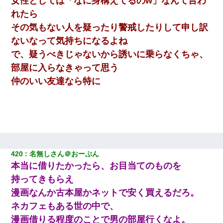
女性としては「なに身構えてるのw」なんて言わ
てるの！」私「ですから」上司「黙って聞きなさい！」私「それ
は」上司「言い訳しない！」→結果ｗｗｗｗｗ
れたら
その気もない人を疑ったり警戒したりして申し訳
近所のお寺に住み込みで手伝いしてる知的障害のオッサンがい
ないなって気持ちになるよね
た。ある日、オッサンが火かき棒を持って顔を真っ赤にしながら
走り回っていて…
で、疑うべきじゃないから誘いに乗らなくちゃ、
部屋に入らなきゃって思う
童貞俺、宅飲みした女友達2人を家に泊めた結果ｗｗｗｗｗｗ
仲のいい友達なら特に
32歳ワイ、34歳の可愛い女と付き合うも現実を知ってしまい無事
死亡・・・
アパートのドアに『ハンザイ者！この人はさいあくの人です』と
張り紙が！大家「面倒はごめんだよ」私「はあ」→警察に行き、
見回りで犯人が捕まったが、それが…｜生活｜ヌルポあんてな
420
名無しさん＠おーぷん
本当に借りたかったら、お目当てのものを
持ってきもらえ
彼女(37)の情欲がえげつない件ｗｗｗｗｗｗｗ
漫画なんか古本屋かネットで安く買えるだろ。
とっさに女児を捕まえたら変質者扱いされた。母親「あっち行っ
ネカフェもある世の中で、
てよ！気持ち悪い！（ｼｯｼｯ」→ 後日、俺を見つけた母親がすっ飛
んできて・・・
漫画借りる程度のことで男の部屋行くなよ。