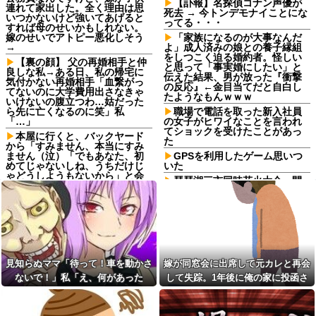
【訃報】名探偵コナン声優が
連れて家出した。全く理由は思
死去 → 今トンデモナイことにな
いつかないけど強いてあげると
ってる・・・
すれば母のせいかもしれない。
嫁のせいでアトピー悪化しそう
「家族になるのが大事なんだ
→
よ」成人済みの娘との養子縁組
をしつこく迫る婚約者。怪しい
【裏の顔】 父の再婚相手と仲
と思って「事実婚にしたい」と
良しな私→ある日、私の帰宅に
伝えた結果、男が放った『衝撃
気付かない再婚相手「血繋がっ
の反応』←金目当てだと自白し
てないのに大学費用出さなきゃ
たようなもんｗｗｗ
いけないの腹立つわ…姑だった
ら先に亡くなるのに笑」私
職場で電話を取った新入社員
「…」
の女子がヒワイなことを言われ
てショックを受けたことがあっ
本屋に行くと、バックヤード
た
から「すみません、本当にすみ
ません（泣）「でもあなた、初
GPSを利用したゲーム思いつ
めてじゃないしね、うちだけじ
いた
ゃどうしようもないから」と会
琵琶湖三市同時花火大会、開
話が聞こえてきた→する
催中止を発表 場所時刻不明・
と・・・
許可なし・交通整理なし・市が
生活保護の相談に行ったら、
関与否定
愛猫を手放さないと無理と言わ
20年くらい前だけど当時お付
れた。子どものような存在だか
き合いがあった仲間が神社に赤
ら手放すのは絶対に考えられな
いものを身につけちゃいけない
い・・・
と言ってた
見知らぬママ「待って！車を動かさ
嫁が同窓会に出席して元カレと再会
妹と差をつけて育てられた。
【画像】TWICE・モモ(30)、
妹「家も土地も、財産はすべて
ないで！」私「え、何があった
して失踪。1年後に俺の家に投函さ
またしてもセクシーボデーを披
私が継ぐ。相続は放棄して」母
露ｗｗｗｗｗｗｗｗ
の！？」→慌てて降りると園長先生
れたものがこれ...
「うんうん」私「わかった」 →
数年後、復讐のチャンスがや...
父の再婚相手が職権乱用して
が激怒していて…
私達の個人情報を調べ、訪問や