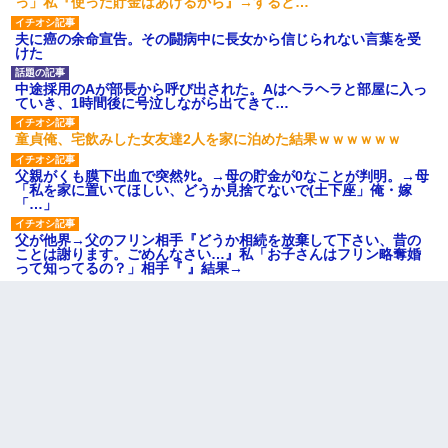
っ」私『使った貯金はあげるから』→すると…
夫に癌の余命宣告。その闘病中に長女から信じられない言葉を受
けた
中途採用のAが部長から呼び出された。Aはヘラヘラと部屋に入っ
ていき、1時間後に号泣しながら出てきて…
童貞俺、宅飲みした女友達2人を家に泊めた結果ｗｗｗｗｗｗ
父親がくも膜下出血で突然ﾀﾋ。→母の貯金が0なことが判明。→母
「私を家に置いてほしい、どうか見捨てないで(土下座」俺・嫁
「…」
父が他界→父のフリン相手『どうか相続を放棄して下さい、昔の
ことは謝ります。ごめんなさい…』私「お子さんはフリン略奪婚
って知ってるの？」相手『 』結果→