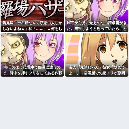
かの展開に…
出るかもしれない世の中怖すぎ
未成年の女の子が何故ネット
る
で知り合ったオッサンに安々と
【速報】専門家「イオンモー
騙されて会ってしまうか疑問だ
ル熊本の爆心地に”こんなも
った
の”があったんだけど…」
義兄嫁「デキ婚なんて頭悪い人しか
NTTから見に覚えのない請求書がき
親の借金のカタに17歳でもぐ
家購入に「ダメダメ！」と猛
しないよねｗ」私「……」→何をし
た。無視しようと思っていたら、と
りの消費者金融社長の愛人にな
反対するトメに「あなたの家じ
った。その後25歳で1000万円を
ても嫌味を言われ続けた末に…
んでもない事実が判明して…
ゃありません」と言い放った結
渡されマンションへ移された直
果→激怒したトメが自ら〇〇を
後、社長が…
口にして最高の展開へｗｗｗｗ
アルバイトの教育で悩んで
ｗｗ
る。その人はマニュアルを暗記
６畳１間のアパートで、隣に
して機械のように繰り返すロボ
住む専門学生の部屋が余りにう
ットタイプ
るさくて警察を呼んで注意をし
Aママ「この辺に住んでるの？
に行ったら…
毎日のように電車で痴漢に遭うの
友人「冗談じゃん」彼女「やめて
旦那さんってお医者さん？」私
【衝撃】「え、これカバー曲
で、背中を押すフリをしてある作戦
よ…」→居酒屋での悪ノリが原因
「違いますけど…」→住所を知
だったの！？」って知って驚い
られたことから面倒なことに…
をしたら...
で、なぜか俺まで責められることに
た曲あげてけ
御城印帳買って御城印集め始
なり…
NTTから見に覚えのない請求
めてみた。記念に押すスタンプ
書がきた。無視しようと思って
のようなものね
いたら、とんでもない事実が判
ブサイクでモテなかった俺に
明して…
奇跡的にできた優しくて可愛い
お菓子とか菓子パンの異様な
彼女と結婚！…する直前、彼女
カロリー本当に怖すぎ
妹のせいで想定外すぎる事態に
なってしまったんだが………？
24歳の嫁に性的な魅力を感じ
なくなったので離婚したい件
【緊急】爆美女「すみませ
ん。砲弾3つ持ってきました」警
【奇跡】浮気嫁がモラハラで
察「！？」自衛隊「！？」→結
離婚調停申し立て！実は驚愕の