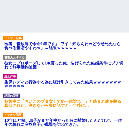
医者「糖尿病で余命1年です」 ワイ「知らんわｗどうせ死ぬなら
食べる量増やすわｗ」→結果ｗｗｗｗｗ
彼女にプロポーズしてOK貰った俺、告げられた結婚条件にブチ切
れて無事婚約破棄・・・
生保レディと行為する為に駆け引きしてみた結果ｗｗｗｗｗｗｗ
ｗｗｗｗｗ
妊娠中に「おいこのブタ女！てめー席譲れ！」と絡まれ腹を殴る
真似された。泣きながら夫に話すと一年後に…
10年ほど前、息子がまだ年中だった時に離婚したんだけど、一昨
年の暮れに突然息子が職場を訪ねてきた。