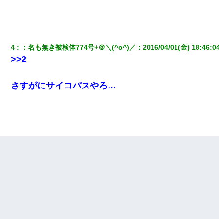
4
：
名も無き被検体774号+＠＼(^o^)／
：
2016/04/01(金) 18:46:0
>>2
さすがにサイコパスやろ…