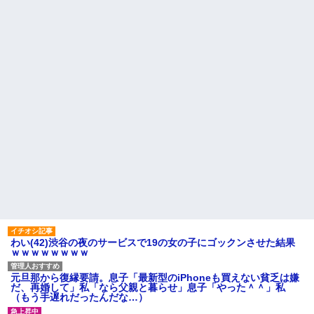
わい(42)渋谷の夜のサービスで19の女の子にゴックンさせた結果
ｗｗｗｗｗｗｗｗ
元旦那から復縁要請。息子「最新型のiPhoneも買えない貧乏は嫌
だ、再婚して」私「なら父親と暮らせ」息子「やった＾＾」私
（もう手遅れだったんだな…）