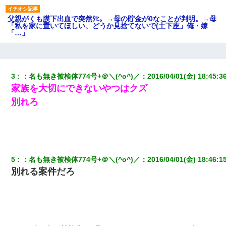
父親がくも膜下出血で突然ﾀﾋ。→母の貯金が0なことが判明。→母
「私を家に置いてほしい、どうか見捨てないで(土下座」俺・嫁
「…」
元夫の連れ子「俺の結婚式の時くらい、母親としての責任を果た
そうとは思わないのか！」→どうも連れ子は…
3
：
名も無き被検体774号+＠＼(^o^)／
：
2016/04/01(金) 18:45:3
家族を大切にできないやつはクズ
妻と同居し始めたときから、よく妻が「どこかで音漏れしてな
い？音楽聞こえる」と言っていて…
別れろ
私『貯金貯まったし、やっと家建てられるね！』夫「実家を二世
帯住宅にした。それに貯金使った」→私『離婚しよう』夫「え
っ」私『使った貯金はあげるから』→すると…
5
：
名も無き被検体774号+＠＼(^o^)／
：
2016/04/01(金) 18:46:1
昨日37歳のおばさんと行為したんだけどめちゃくちゃだった
別れる案件だろ
ホテルに泊まったんだけど従業員が最悪だった。折角の旅行で何
故私が怒鳴られなきゃいけなかったのだ