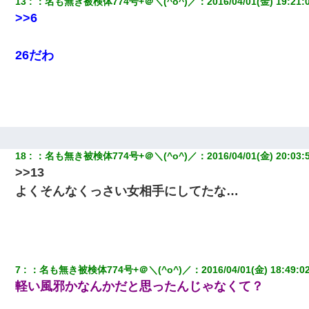
13
：
名も無き被検体774号+＠＼(^o^)／
：
2016/04/01(金) 19:21:
全く親しくないママ友Aから突然「飲み会しよう」と誘われたがお
断りした。後日Aの企みを知ってゾッとするやら腹立つやら！
>>6
ケーキバイキングにいた単独の50くらいのオッサン、強烈だっ
26だわ
た。
３２歳俺「ずっと好きでした！！付き合って下さい！」 ２５歳
彼女「うん！！絶対幸せになろうね！！！！」 → ７年後ｗｗ
ｗｗｗ
【画像】女の子「お母さん！！私ようやくファッションモデルに
18
：
名も無き被検体774号+＠＼(^o^)／
：
2016/04/01(金) 20:03:
選ばれたの！絶対見に来てね！」→悲しい結果がこれ・・・
>>13
よくそんなくっさい女相手にしてたな…
元旦那から復縁要請。息子「最新型のiPhoneも買えない貧乏は嫌
だ、再婚して」私「なら父親と暮らせ」息子「やった＾＾」私
（もう手遅れだったんだな…）
この母親は娘の黒歴史を掘り出さないと死ぬんか？ 死ぬんか？
7
：
名も無き被検体774号+＠＼(^o^)／
：
2016/04/01(金) 18:49:0
軽い風邪かなんかだと思ったんじゃなくて？
小学生の妹が20代の弟とチューしてるのに、見て見ぬふりの親を
見てから実家を出た。それから15年、妹が弟の子を妊娠したらし
くもう堕胎できない月なんだと母から連絡がきた…｜生活｜ワロ