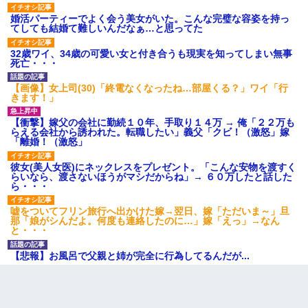
婚活パーティーでよく会う美女がいた。こんな完璧な容姿を持っ
てしても結婚て難しいんだなぁ…と思ってた
32歳ワイ、34歳の可愛い女と付き合うも現実を知ってしまい無事
死亡・・・
【画像】女上司(30)「終電なくなったね…部屋くる？」ワイ「行
きます！」
【衝撃】嫁父の会社に勤続１０年、手取り１４万 → 俺「２２万も
らえる会社から誘われた。転職したい」義父「クビ！（激怒」嫁
「離婚！（激怒」
彼女(美人女医)にネックレスをプレゼント。「こんな安物を渡すく
らいなら、渡さないほうがマシだからね」→ ６０万したと話した
ら・・・
嘘をついてフリン旅行へ出かけた嫁→翌日、嫁「ただいま～」旦
那「娘がシんだよ。何度も連絡したのに…」嫁「えっ」→なん
と・・・
【悲報】お風呂で父親と姉が完全に行為してるんだが...