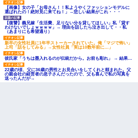
【画像】女の子「お母さん！！私ようやくファッションモデルに
選ばれたの！絶対見に来てね！」→悲しい結果がこれ・・・
【復讐】義兄嫁「生活費、足りない分を貸してほしい」私「貸す
わけないでしょｗｗｗｗ」→ 理由を話したら泣き出して・・私
（あまりにも希望通り）
新卒の女性社員に1年半ストーカーされていた。俺「マジで怖い」
上司「話をしてみる」→女性社員「実は10数年前に…」
彼氏家「うちは墨入れるのが伝統だから。お前も彫れ」 → 結果…
22歳の頃、父に36歳の男性とお見合いをしてくれと頼まれた。父
の親会社の経営者の息子さんだったので、父も喜んで私の写真を
送ったんだが→