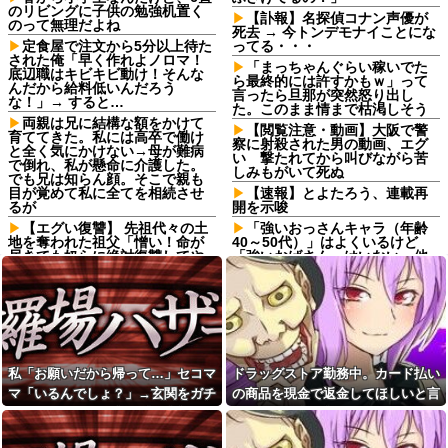
のリビングに子供の勉強机置く
【訃報】名探偵コナン声優が
のって無理だよね
死去 → 今トンデモナイことにな
定食屋で注文から5分以上待た
ってる・・・
された俺「早く作れよノロマ！
「まっちゃんぐらい稼いでた
底辺職はキビキビ動け！そんな
ら最終的には許すかもｗ」って
んだから給料低いんだろう
言ったら旦那が突然怒り出し
な！」→ すると…
た。このまま情まで枯渇しそう
両親は兄に結構な額をかけて
【閲覧注意・動画】大阪で警
育ててきた。私には高卒で働け
察に射殺された男の動画、エグ
と全く気にかけない→母が難病
い 撃たれてから叫びながら苦
で倒れ、私が懸命に介護した。
しみもがいて死ぬ
でも兄は知らん顔。そこで親も
目が覚めて私に全てを相続させ
【速報】とよたろう、連載再
るが
開を示唆
【エグい復讐】 先祖代々の土
「強いおっさんキャラ（年齢
地を奪われた祖父「憎い！命が
40～50代）」はよくいるけど
尽きても奴らに絶対復讐してや
「強いおばさん」はいない…他
る！！」→祖父が亡くなりその
【衝撃】震災で母親に「置い
土地に焼肉屋が建ったが、不幸
ていかないで」と言われて置い
が次々おこり…
ていった娘！⇒ (※画像あり)
子供達のリクエストでシーフ
最近、友人から距離を取られ
ードカレーを作り子供達とハフ
てる理由が判明。不倫がバレて
ハフしていたら帰宅した夫がキ
た。
レるキレる。夫「俺がシーフー
私「お願いだから帰って…」セコマ
ドラッグストア勤務中。カード払い
ド嫌いなの知っているだろう...
住宅街を歩いていたら小１女
児に泣きながら抱きつかれた。
マ「いるんでしょ？」→玄関をガチ
の商品を現金で返金してほしいと言
ドラッグストア勤務中。カー
鍵っ子のピンチに付き添い30
ド払いの商品を現金で返金して
ャガチャされ、警察を呼ぶ事態にな
い張る女性客。断っても引き下がら
分…無事にお母さんが現れる
ほしいと言い張る女性客。断っ
も、後から襲ってきた「不審者
って…
ず、その後まさかの展開に…
ても引き下がらず、その後まさ
扱いの恐怖」←親切心が裏目に