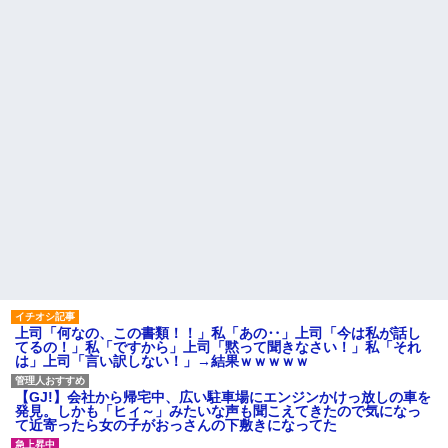
果w w w w w w w w
逆転劇が待っていたｗｗｗ
【悲報】Z世代「なんでセルフ
先に帰宅して先に夕飯を食べ
レジなのに自分で商品通さない
る旦那。私が帰宅して食器を洗
といけないんだ」
うんだけど何度言っても旦那が
自分の食べた食器を水につけて
【超絶悲報】婚活女子さん、
おいてくれない。「あっ忘れて
残酷な現実に気付いてしまった
た」って言いながら何回も繰り
結果…
返す
【衝撃】YouTuber山口達也さ
主な税金の成り立ちを調べて
ん、チェンソーで竹を切るだけ
みたよ
で600万再生を突破してしまう←
正直、こう言うのでいいんだよ
なw w w w w w w w
【衝撃画像】中学生「先生！
水泳で水着になるのイヤで
す！」先生「分かった」→結果
まさかの『こう』なってしまうw
w w w w w w
ハードオフに売っていた4万
4000円のフィギュアがヤバすぎ
るｗｗｗｗｗｗ「こんな高い
の？ｗｗ」「逆に超安い」
上司「何なの、この書類！！」私「あの‥」上司「今は私が話し
てるの！」私「ですから」上司「黙って聞きなさい！」私「それ
私「ちょっと、人の家の金庫
は」上司「言い訳しない！」→結果ｗｗｗｗｗ
触らないでよ！」キチママ『そ
こに金庫があったから、開けて
みようとしただけ☆』義兄「泥
【GJ!】会社から帰宅中、広い駐車場にエンジンかけっ放しの車を
は出てけ！二度と来るな！」結
発見。しかも「ヒィ～」みたいな声も聞こえてきたので気になっ
果・・・
て近寄ったら女の子がおっさんの下敷きになってた
私「初めて飲む味だけどなん