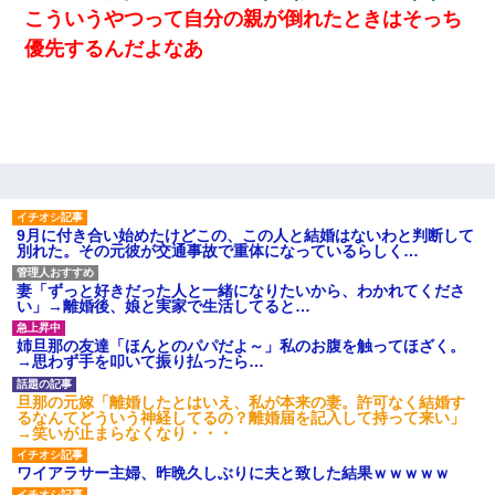
こういうやつって自分の親が倒れたときはそっち
優先するんだよなあ
9月に付き合い始めたけどこの、この人と結婚はないわと判断して
別れた。その元彼が交通事故で重体になっているらしく…
妻「ずっと好きだった人と一緒になりたいから、わかれてくださ
い」→離婚後、娘と実家で生活してると…
姉旦那の友達「ほんとのパパだよ～」私のお腹を触ってほざく。
→思わず手を叩いて振り払ったら…
旦那の元嫁「離婚したとはいえ、私が本来の妻。許可なく結婚す
るなんてどういう神経してるの？離婚届を記入して持って来い」
→笑いが止まらなくなり・・・
ワイアラサー主婦、昨晩久しぶりに夫と致した結果ｗｗｗｗｗ