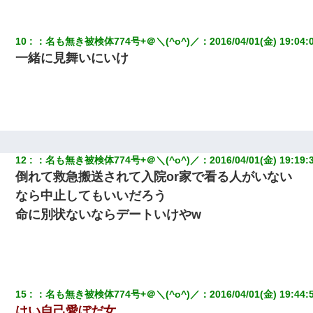
ＤＮＡ検査『血縁関係０％』旦那「やっぱり托卵だったんだ…」
10
：
名も無き被検体774号+＠＼(^o^)／
：
2016/04/01(金) 19:04:
嫁「本当に身に覚えがない」「なにかの間違いだ！取り違え
だ！」→ 嫁「あっ」
一緒に見舞いにいけ
【驚愕】5000円でＪＫと行為してきたが後悔しかない…
【衝撃】女友達から行為中に告白されてOKした結果
12
：
名も無き被検体774号+＠＼(^o^)／
：
2016/04/01(金) 19:19:
200万を貸したコウトから、追加で400万の申し込み、私「無理。
義弟より娘たちが大事」旦那「娘たちが成人したら別れよう」私
倒れて救急搬送されて入院or家で看る人がいない
（は？）
なら中止してもいいだろう
命に別状ないならデートいけやw
宅飲みで女友達の乳を見てしまった・・・
私は家が貧しくて、手に職をつけようと看護師になった。だけど
卒業を控えた年の1月末、車にひかれて看護師になれなくなった。
15
：
名も無き被検体774号+＠＼(^o^)／
：
2016/04/01(金) 19:44:
転職先が決まったので退職の意思を伝えたら。上司「無責任」
はい自己愛ぼだ女
「簡単には辞めさせない」私（どうせ辞めるし…）→ 思いっきり