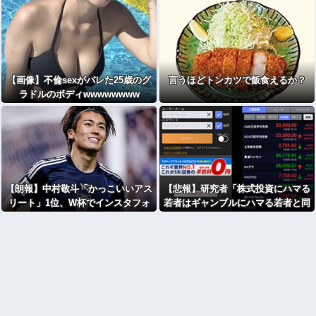
【画像】不倫sexがバレた25歳のグ
言うほどトンカツで飯食えるか？
ラドルのボディwwwwwwww
【朗報】中村敬斗「かっこいいアス
【悲報】研究者「株式投資にハマる
リート」1位、W杯でインスタフォ
若者はギャンブルにハマる若者と同
ロワー127万増
じ傾向がある」