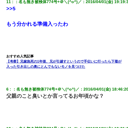
嫁に不倫されたから嫁と不倫相手に1000万の慰謝料請求した
11
：
名も無き被検体774号+＠＼(^o^)／
：
2016/04/01(金) 19:19:
>>5
義兄嫁が義実家で「コロナ陽性だったからこのまま療養させて下
さい」と言い出してド修羅場になった
もう分かれる準備入ったわ
父が他界→父のフリン相手『どうか相続を放棄して下さい、昔の
ことは謝ります。ごめんなさい…』私「お子さんはフリン略奪婚
って知ってるの？」相手『 』結果→
友人「酒の勢いで女先輩をホテルに連れ込んだｗｗｗｗｗ」俺
【考察】兄嫁急死の1年後、兄が引越すというので手伝いに行ったら下着が
「…」
入った引き出しの奥にとんでもないモノを見つけた
[緊急]ベロベロの女に声をかけて行為してきた結果
6
：
名も無き被検体774号+＠＼(^o^)／
：
2016/04/01(金) 18:46:2
彼氏の家に泊まる事になり、ゲームで盛り上がってさぁ寝よう！
父親のこと臭いとか言ってるお年頃かな？
と電気を消すとミシッって音が…彼「ちょっと待ってて」→勢い
よくドアを開けるとなんと…
妻が亡くなったんだけど正直ガチで嬉しい