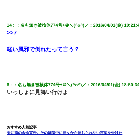
タあんてな
近所のお寺に住み込みで手伝いしてる知的障害のオッサンがい
た。ある日、オッサンが火かき棒を持って顔を真っ赤にしながら
14
：
名も無き被検体774号+＠＼(^o^)／
：
2016/04/01(金) 19:21:
走り回っていて…
>>7
スマホを与えられて、中学卒業する頃にはすっかり女叩きに洗脳
軽い風邪で倒れたって言う？
された弟が、大学進学のために一人暮らししたいと言い出した。
【報告者がキチ】嫁「妊娠した」俺『それじゃあ皆に祝ってもら
おう』友人達を家に連れ帰ってホームパーティー→俺『皆に祝え
てもらえて良かったな！』→
8
：
名も無き被検体774号+＠＼(^o^)／
：
2016/04/01(金) 18:50:3
同じマンションに住んでる女性が鍵をわかりやすいところに隠し
いっしょに見舞い行けよ
ている事に気づいた俺「忍びこんでみよう！」→ 結果
【不幸な結婚式】新郎親族「ブスのくせにドレスなんか着ちゃっ
てさ～ほんと恥ずかしいわよね～（大声」新郎両親「！！！（土
下座」→ 結果・・・
夫に癌の余命宣告。その闘病中に長女から信じられない言葉を受けた
ワイアラサー主婦、昨晩久しぶりに夫と致した結果ｗｗｗｗｗ