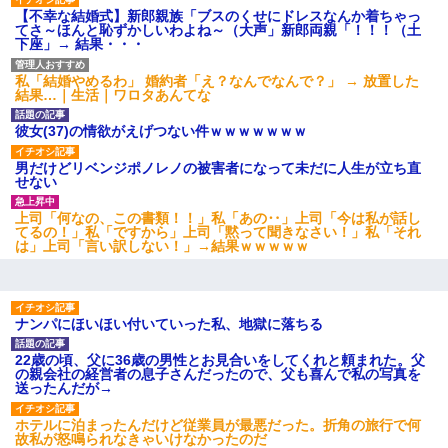
【不幸な結婚式】新郎親族「ブスのくせにドレスなんか着ちゃっ
てさ～ほんと恥ずかしいわよね～（大声」新郎両親「！！！（土
下座」→ 結果・・・
私「結婚やめるわ」 婚約者「え？なんでなんで？」 → 放置した
結果…｜生活｜ワロタあんてな
彼女(37)の情欲がえげつない件ｗｗｗｗｗｗｗ
男だけどリベンジポノレノの被害者になって未だに人生が立ち直
せない
上司「何なの、この書類！！」私「あの‥」上司「今は私が話し
てるの！」私「ですから」上司「黙って聞きなさい！」私「それ
は」上司「言い訳しない！」→結果ｗｗｗｗｗ
ナンパにほいほい付いていった私、地獄に落ちる
22歳の頃、父に36歳の男性とお見合いをしてくれと頼まれた。父
の親会社の経営者の息子さんだったので、父も喜んで私の写真を
送ったんだが→
ホテルに泊まったんだけど従業員が最悪だった。折角の旅行で何
故私が怒鳴られなきゃいけなかったのだ