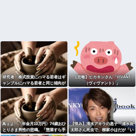
研究者「株式投資にハマる若者はギ
【悲報】ヒカキンさん「VIVANT
ャンブルにハマる若者と同じ傾向が
（ヴィヴァント）」
ある」
高ぇよ…〈年金月10万円〉74歳おひ
【恨み】清水アキラの息子・清水良
とりさま男性の悲鳴。「惣菜すら手
太郎さん死去で、柳家小はだが「い
が出ない」
じめ」「暴行」被害告発