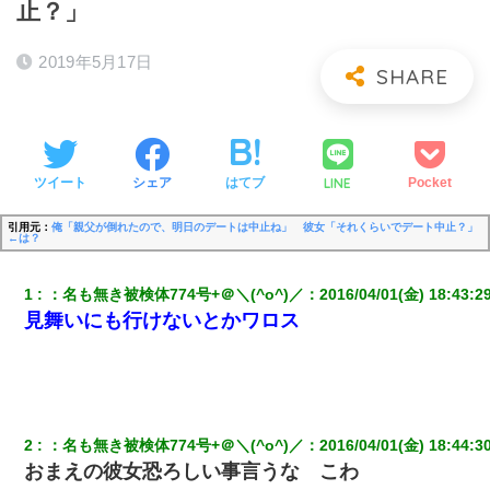
止？」
2019年5月17日
LINE
ツイート
シェア
はてブ
Pocket
引用元：
俺「親父が倒れたので、明日のデートは中止ね」 彼女「それくらいでデート中止？」
←は？
1
：
名も無き被検体774号+＠＼(^o^)／
：
2016/04/01(金) 18:43:2
見舞いにも行けないとかワロス
2
：
名も無き被検体774号+＠＼(^o^)／
：
2016/04/01(金) 18:44:3
おまえの彼女恐ろしい事言うな こわ