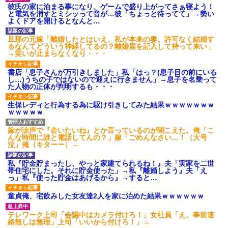
彼氏の家に泊まる事になり、ゲームで盛り上がってさぁ寝よう！
と電気を消すとミシッって音が…彼「ちょっと待ってて」→勢い
よくドアを開けるとなんと…
旦那の元嫁「離婚したとはいえ、私が本来の妻。許可なく結婚す
るなんてどういう神経してるの？離婚届を記入して持って来い」
→笑いが止まらなくなり・・・
書店「息子さんが万引きしました」私「はっ？(息子目の前にいる
し…)うちの子ではないので迎えに行きません」→息子を名乗って
た人物の正体が判明するも・・・
生保レディと行為する為に駆け引きしてみた結果ｗｗｗｗｗｗｗ
ｗｗｗｗｗ
嫁が涙声で『会いたいね』とか言っているのが聞こえた。俺「こ
んな時間に誰と電話してんの？」嫁「ごめんなさい…！（大号
泣」俺（キターー）→
私『貯金貯まったし、やっと家建てられるね！』夫「実家を二世
帯住宅にした。それに貯金使った」→私『離婚しよう』夫「え
っ」私『使った貯金はあげるから』→すると…
童貞俺、宅飲みした女友達2人を家に泊めた結果ｗｗｗｗｗｗ
テレワーク上司「会議中はカメラ付けろ！」女社員「え、事前連
絡無しは無理」上司「いいから付けろ！」→