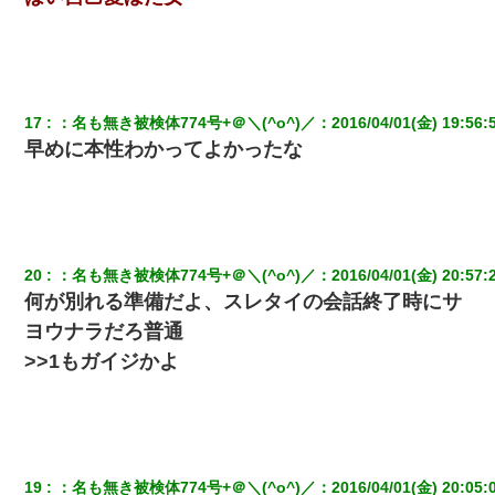
反論をしてみた
彼女(美人女医)にネックレスをプレゼント。「こんな安物を渡すく
らいなら、渡さないほうがマシだからね」→ ６０万したと話した
ら・・・
17
：
名も無き被検体774号+＠＼(^o^)／
：
2016/04/01(金) 19:56:
早めに本性わかってよかったな
アパートのドアに『ハンザイ者！この人はさいあくの人です』と
張り紙が！大家「面倒はごめんだよ」私「はあ」→警察に行き、
見回りで犯人が捕まったが、それが…｜生活｜ヌルポあんてな
20
：
名も無き被検体774号+＠＼(^o^)／
：
2016/04/01(金) 20:57:
何が別れる準備だよ、スレタイの会話終了時にサ
ヨウナラだろ普通
>>1もガイジかよ
19
：
名も無き被検体774号+＠＼(^o^)／
：
2016/04/01(金) 20:05: