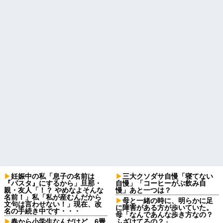
妊娠中の私「息子の名前は
三大クソダサ自慢「寝てない
『パスタ』にするから」旦那・
自慢」「コーヒーがぶ飲み自
親・友人「！？ やめなよそんな
慢」あと一つは？
名前！」私「私が産むんだから
母と一緒の時に、明らかに足
文句は言わせない！」現在、改
に障害がある方が歩いていた。
名の手続き中です・・・
母「なんであんな歩き方なの？
春から小学生なんだけど、6畳
ふざけてるの？」