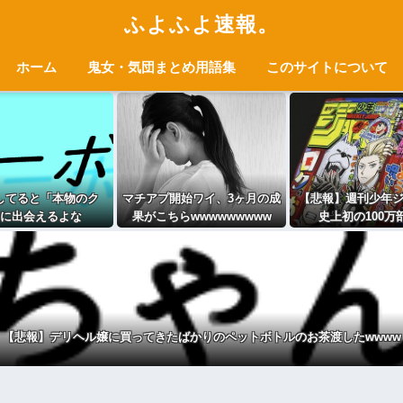
ふよふよ速報。
ホーム
鬼女・気団まとめ用語集
このサイトについて
してると「本物のク
マチアプ開始ワイ、3ヶ月の成
【悲報】週刊少年
に出会えるよな
果がこちらwwwwwwwww
史上初の100万
【悲報】デリヘル嬢に買ってきたばかりのペットボトルのお茶渡したwwww