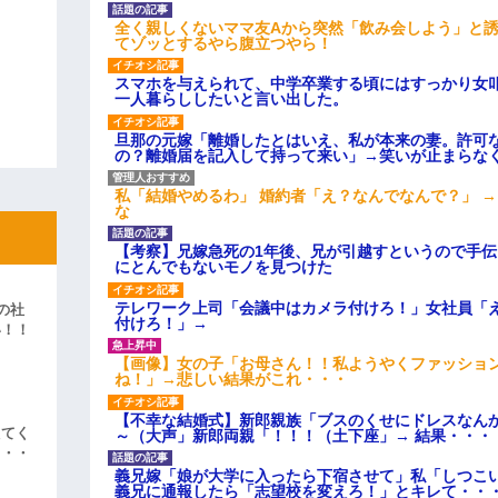
全く親しくないママ友Aから突然「飲み会しよう」と
てゾッとするやら腹立つやら！
スマホを与えられて、中学卒業する頃にはすっかり女
一人暮らししたいと言い出した。
旦那の元嫁「離婚したとはいえ、私が本来の妻。許可
の？離婚届を記入して持って来い」→笑いが止まらな
私「結婚やめるわ」 婚約者「え？なんでなんで？」 
な
【考察】兄嫁急死の1年後、兄が引越すというので手
にとんでもないモノを見つけた
テレワーク上司「会議中はカメラ付けろ！」女社員「
の社
付けろ！」→
い！！
」
【画像】女の子「お母さん！！私ようやくファッショ
ね！」→悲しい結果がこれ・・・
【不幸な結婚式】新郎親族「ブスのくせにドレスなん
えてく
～（大声」新郎両親「！！！（土下座」→ 結果・・・
・・・
義兄嫁「娘が大学に入ったら下宿させて」私「しつこい
義兄に通報したら「志望校を変えろ！」とキレて・・