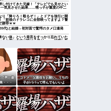
押し付けてきた兄嫁！「テレビでも見せとい
を一気見させた結果……甥っ子が重度の中二
なり「降りろ！殴るぞ！」とドアを強引に開
！「前後のドラレコに全部映ってますよ？警
で謝罪ｗｗ
(20代)と結婚→初対面で驚愕のタメ口連発
来ない体」という発言をすっかり忘れていた
いると思いますが娘は子供が…」。結婚し新
話お願いね」私「え？」夫「それくらいやっ
惑して…
で最悪の秘密がバレて終わる・・・他
彼母が「私ちゃんは結婚したら仕事辞める予
になったんやろ…」と思うコンテンツ
「笑える画像・最高な画像」貼っていけｗｗ
で『男と遊
コトメ「父親役をお願い。うちの
果・・・
子がパパって呼んでもいいよ
前妻の娘に「実の子じゃない！」と訴えた結
ね？」旦那「それは無理」→断っ
た途端に大騒ぎになり…
加齢で＊が緩んだのかチョビッと漏れるように
かも知れないのに…
たよ