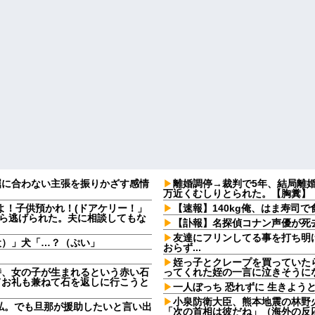
屈に合わない主張を振りかざす感情
離婚調停→裁判で5年、結局離婚
・
万近くむしりとられた。【胸糞】
よ！子供預かれ！(ドアケリー！」
【速報】140kg俺、はま寿司
たら逃げられた。夫に相談してもな
【訃報】名探偵コナン声優が死去
友達にフリンしてる事を打ち明
犬）」犬「…？（ぷい」
おらず...
姪っ子とクレープを買っていた
時、女の子が生まれるという赤い石
ってくれた姪の一言に泣きそうに
てお礼も兼ねて石を返しに行こうと
一人ぼっち 恐れずに 生きようと
小泉防衛大臣、熊本地震の林野
私。でも旦那が援助したいと言い出
「次の首相は彼だね」（海外の反