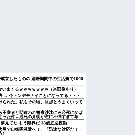
成立したものの 別居期間中の生活費で1000
で食いまくるｗｗｗｗｗｗｗ（※画像あり）
 → 今トンデモナイことになってる・・・
けられた。私もその頃、旦那とうまくいって
ら不審者と間違われ警察沙汰にｗ必死にかば
なった件←必死の弁明が逆に不憫すぎて草
夢見てた もう限界だ 38歳底辺夜勤
火災で自衛隊派遣へ！←「迅速な対応だ！」
応）