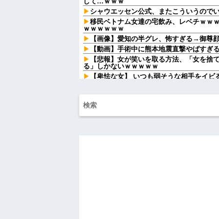
して…ｗｗｗ
シャウエッセン公式、またこういうので
移民ベトナム女達の宅飲み、レベチｗｗ
ｗｗｗｗｗｗ
【画像】愛知の半グレ、怖すぎる→御尊
【動画】手術中に熊本地震直撃やばすぎ
【悲報】女が笑いを取る方法、「女を捨
る」しかないｗｗｗｗｗ
【卑怯な女】 いつも弱そうな相手をイビ
味な私「あ？相手選んでデカい事言ってんじ
反...
大学時代に何故か人気ある男子学生がい
にあらゆる飲み会に呼ばれていた
彼氏とのデートの会計で彼が「端数の25
たwww
今育休中。夫に「寝かしつけ大変だった
たら救われると伝えたら「俺に褒められる
夫と離婚した事をとても後悔している。
一気に苦しくなって...
同じ文系へ進学する約束だった彼女が、
言問いただしただけで関係が一変して…
休日に甥っ子をアポなし託児を押し付け
てw」と言うので『Gガンダム』を一気見さ
病...
ハードオフに売っていた4万4000円のフ
「こんな高いの？ｗｗ」「逆に超安い」