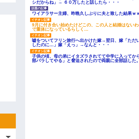
シだからね」→ ６０万したと話したら・・・
ワイアラサー主婦、昨晩久しぶりに夫と致した結果ｗ
9月に付き合い始めたけどこの、この人と結婚はない
で重体になっているらしく…
嘘をついてフリン旅行へ出かけた嫁→翌日、嫁「ただ
したのに…」嫁「えっ」→なんと・・・
子供の頃、母の弟にイタズラされてて中学に入ってか
部バラしてやる」と脅迫されたので両親に全部話した