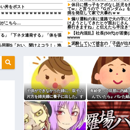
休日に甥っ子をアポなし託児を
いい丼をポスト
てw」と言うので『Gガンダム』
ｗｗｗｗｗｗｗｗｗｗｗｗｗｗｗｗ
病を発症して家で大暴れｗｗ
煽り運転の末に道路で大の字に
顔がこちら…
けようとしてきたヒゲ面おじさん
察行きますね」と伝えたら半泣き
る
【社内混乱】社長(50代)が若妻
てる」「下ネタ連発する」「体を張
wwww
泥酔していて彼女の「子供が出
る同期S「おい、聞けよコラ！」地
俺。結納の日に義母から「聞いて
ゃねえよ」S「え…」→予想外の
婚旅行も終わり妻の実家へ土産を
トメ「旅行中はウトと孫のお世
た。学部やサークルの垣根を問わず
てやれよ」→まさかの丸投げに困
人気YouTuberさん、動画内
円出して」正直に出したらこうなっ
彼の母親と初めて食事した時に
定なんですってね」と言ってきた
ねありがとう」と声を掛けてもらえ
ために育児してるの？」と言われた
「今思えばなんであんなに夢中
家のローンを私が引き継ぎ、生活が
【画像】思わず保存したくなる
子供ができなかった姉に、双子の
有給使って旦那に内緒
ｗｗｗ
片方を姉夫婦に養子に出した。す
んでいたら』バレた結
何も言わず理系へ変更していた。一
【修羅場】不妊と判明した夫、
ると、養子に出した子がすごく礼
果ｗｗｗｗ
儀正しくてビックリ
てきた兄嫁！「テレビでも見せとい
33歳くらいから太ったせいか
せた結果……甥っ子が重度の中二
なった
相手がどんなパイプ持っている
ィギュアがヤバすぎるｗｗｗｗｗｗ
主な税金の成り立ちを調べてみ