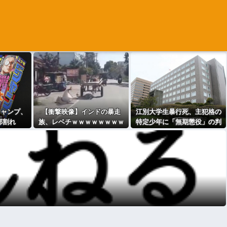
ジャンプ、
【衝撃映像】インドの暴走
江別大学生暴行死、主犯格の
部割れ
族、レベチｗｗｗｗｗｗｗｗ
特定少年に「無期懲役」の判
ｗｗｗｗｗｗｗｗ
決