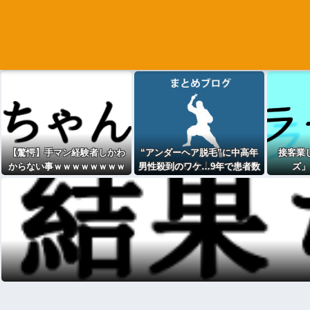
【驚愕】手マン経験者しかわ
“アンダーヘア脱毛”に中高年
接客業
からない事ｗｗｗｗｗｗｗｗ
男性殺到のワケ…9年で患者数
ズ」
ｗｗｗｗwwww
が200倍以上