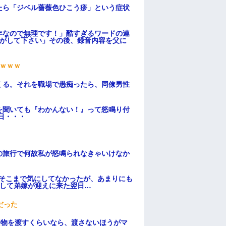
たら「ジベル薔薇色ひこう疹」という症状
年なので無理です！」酷すぎるワードの連
逃がして下さい」その後、録音内容を父に
ｗｗｗ
くる。それを職場で愚痴ったら、同僚男性
を聞いても『わかんない！』って怒鳴り付
日・・・
の旅行で何故私が怒鳴られなきゃいけなか
はそこまで気にしてなかったが、あまりにも
そして弟嫁が迎えに来た翌日…
だった
安物を渡すくらいなら、渡さないほうがマ