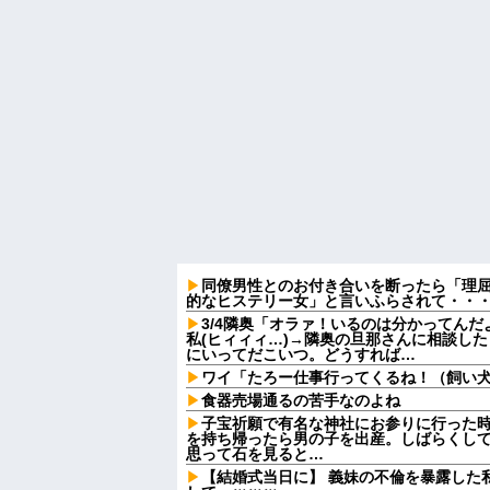
同僚男性とのお付き合いを断ったら「理
的なヒステリー女」と言いふらされて・・
3/4隣奥「オラァ！いるのは分かってんだ
私(ヒィィィ…)→隣奥の旦那さんに相談し
にいってだこいつ。どうすれば…
ワイ「たろー仕事行ってくるね！（飼い
食器売場通るの苦手なのよね
子宝祈願で有名な神社にお参りに行った
を持ち帰ったら男の子を出産。しばらくし
思って石を見ると…
【結婚式当日に】 義妹の不倫を暴露した