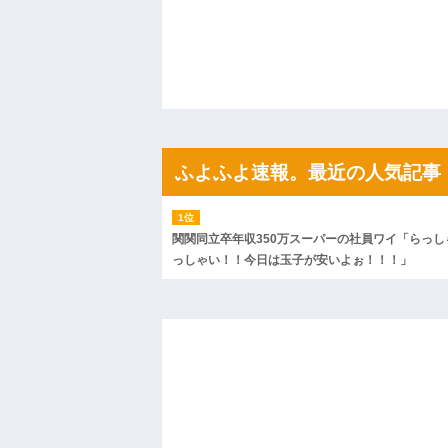
私「ちょっと、人の家の金庫触らないで
たから、開けてみようとしただけ☆』義兄
果・・・
私「初めて飲む味だけどなんのお茶？」
【GIF】JSのカンチョーワロタ
後続車にクラクションを鳴らされ彼氏が
んだ！降りてこいよ！」と怒鳴りだし...
【衝撃】報酬100万円超の治験募集がこち
【ネット騒然】惨殺されたタワマン頂き
ふよふよ速報。最近の人気記事
ｗｗｗｗｗｗｗｗｗｗ
【愕然】白のクラウン俺氏、高速道路左
wwwwwwwwwwww
百年の恋12-899 食べた量を張り合って
関関同立卒年収350万スーパーの社員ワイ「らっし
【悲報】佐藤輝明・・・２軍でも盛大に
っしゃい！！今日は玉子が安いよぉ！！！」
れ