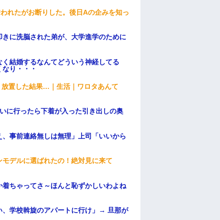
誘われたがお断りした。後日Aの企みを知っ
叩きに洗脳された弟が、大学進学のために
なく結婚するなんてどういう神経してる
くなり・・・
→ 放置した結果…｜生活｜ワロタあんて
伝いに行ったら下着が入った引き出しの奥
え、事前連絡無しは無理」上司「いいから
ンモデルに選ばれたの！絶対見に来て
か着ちゃってさ～ほんと恥ずかしいわよね
、学校斡旋のアパートに行け」→ 旦那が
・