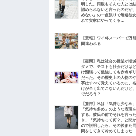
明した。両親もそんな人とは
認められないと言ったのだが
めない」の一点張りで毎週彼
れて実家にやってくる…
【悲報】ワイ将スーパーで万
間違われる
【疑問】私は社会の授業が壊
ダメで、テストも社会だけは
け頑張って勉強しても赤点ギ
だった。その歴史上の人物の
事はすべて覚えているのに、
けが全く出てこないんだけど
でだろう？
【驚愕】私は「気持ち少なめ
「気持ち多め」のような表現
する。彼氏の前でそれを言っ
き、「気持ちって何？」と聞
ので説明したら、その後また
問をしてきて冷めてしまった