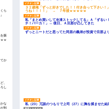
３２歳俺「ずっと好きでした！！付き合って下さい！
うね！！！！」 → ７年後ｗｗｗｗｗ
いくら
い」
私「まとめ買いして冷凍ストックしてる」Ａ「ずるい
チ！バーカ！」→ 後日、Ａ旦那が凸してきた
ずっとニートだと思ってた同居の義弟が投資で旦那よ
気を振
ｗｗｗ
してか
けど、
よろし
頃かな
私（23）冗談のつもりで上司（27）に胸を揉ませた結
事が判