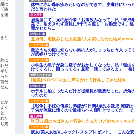
結婚は
体中に赤い蕁麻疹みたいなのができて、皮膚科にいっ
だと言われた
、「諦
女を連
居酒屋にて。兄の紹介者「お酒飲みなって」私「未成
発で、耐えきれず店員に5千円を渡し「お勘定です。
聞かせたら...
引きと
童貞俺、宅飲みした女友達2人を家に泊めた結果ｗｗｗ
最近うちの庭に知らない男の人がしょっちゅう入って
が怒鳴りつけてきた。
滅的に
小学生の息子が急に様子がおかしくなった。私「理由
どれだ
けてくるし、困っってる」旦那「話してみるよ」→ 後
リギリ
やった
[緊急]ベロベロの女に声をかけて行為してきた結果
名前だ
、なん
ホテルに泊まったんだけど従業員が最悪だった。折角
ったのだ
」とか
【戦争】不妊の俺嫁に弟嫁が2日間4歳児を託児 俺嫁
をよく
子供が俺嫁に懐くので最後らへん顔引きつってた → 
たと
かれた
昨日37歳のおばさんと行為したんだけどめちゃくちゃ
同じ質
彼女(美人女医)にネックレスをプレゼント。「こんな