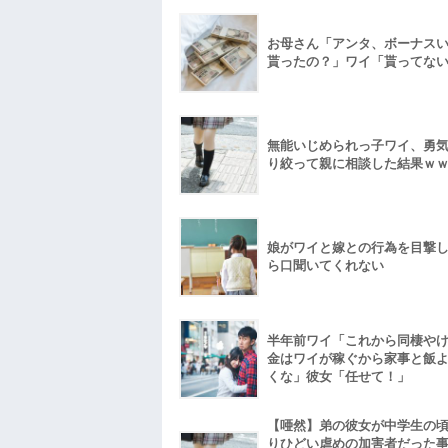
お母さん「アンタ、ボーナス
貰ったの？」ワイ「貰ってな
無能いじめられっ子ワイ、勇
り絞って親に相談した結果ｗ
娘がワイと嫁との行為を目撃
ら口聞いてくれない
半年前ワイ「これから同棲や
金はワイが稼ぐから家事と飯
くな」彼女「任せて！」
【唖然】弟の彼女が中学生の
りひどい虐めの加害者だった