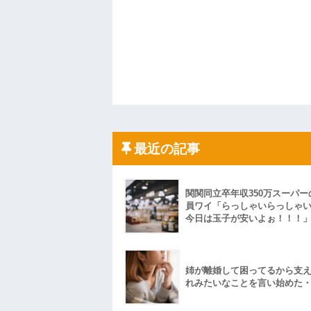
最近の記事
関関同立卒年収350万スーパー
員ワイ「らっしゃいらっしゃ
今日は玉子が安いよぉ！！！
姉が離婚して困ってるから支
れみたいなことを言い始めた