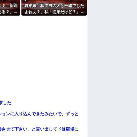
…？」新郎
義弟嫁「駅で男の人と一緒でした
ある？」→
よねぇ？」私「従弟だけど？」→
和感が最後
意味深な言い方をされてウンザリ
…
して…
求した
ションに入り込んできたみたいで、ずっと
養させて下さい」と言い出してド修羅場に