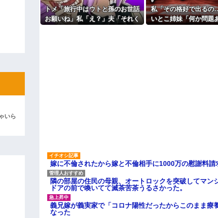
よ！」キチママ『そこに金庫があっ
トメ「旅行中はウトと孫のお世話
私「その格好で出るの
「泥は出てけ！二度と来るな！」結
お願いね」私「え？」夫「それく
いとこ姉妹「何か問題
らいやってやれよ」→まさかの丸
結婚式当日に感じた違
彼「ちっ！」私「」
投げに困惑して…
まで消えなくて
逆切れ。「何クラクション鳴らして
らｗｗｗｗｗ(※画像あり)
女子のこの動画、すげえええええｗ
車線を制限速度で走った結果
くる
ゃいら
やらかす←あまり悲しませないでく
嫁に不倫されたから嫁と不倫相手に1000万の慰謝料請
隣の部屋の住民の母親、オートロックを突破してマン
ドアの前で喚いてて滅茶苦茶うるさかった。
義兄嫁が義実家で「コロナ陽性だったからこのまま療
なった