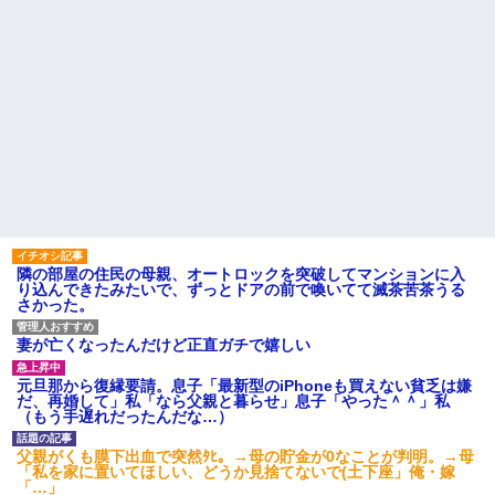
隣の部屋の住民の母親、オートロックを突破してマンションに入
り込んできたみたいで、ずっとドアの前で喚いてて滅茶苦茶うる
さかった。
妻が亡くなったんだけど正直ガチで嬉しい
元旦那から復縁要請。息子「最新型のiPhoneも買えない貧乏は嫌
だ、再婚して」私「なら父親と暮らせ」息子「やった＾＾」私
（もう手遅れだったんだな…）
父親がくも膜下出血で突然ﾀﾋ。→母の貯金が0なことが判明。→母
「私を家に置いてほしい、どうか見捨てないで(土下座」俺・嫁
「…」