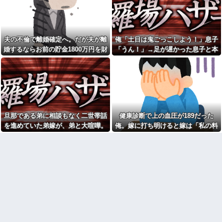
ったツイートをする←コレ言う
【悲報】 飛行機のパイロッ
ほどおかしいか？？？？？？
トさん、「駅弁」を食べている
ことがバレる……
【衝撃】広末涼子さんが地上
波にスピード復帰できる理由←
3人姉妹で育ってきて、彼氏か
コレ、誰にも分からない模様w w
ら子供まで何となく格付けし合
夫の不倫で離婚確定へ。だが夫が離
俺「土日は鬼ごっこしよう！」息子
w w w w w w
って競い合って生きてきた私。
婚するならお前の貯金1800万円を財
「うん！」→足が遅かった息子と本
私(女同士ってそんなもんだ)とこ
【悲報】ゲーム配信者さん、
ろが、義妹が全く今までのパタ
産分与しろ」と言い出した
気で遊び続けた10年後…
家賃8万円の部屋で深夜配信→管
ーンと違う子で…
理会社から厳重注意されてお気
持ち表明ｗｗｗ
こども園から孫が怪我した迎
えにと連絡あり。石をどかして
【悲報】熊本避難所の皆様
ミミズ集め足の上に石を落とし
「パンばっかり。飽き飽きして
たそうな
る」
俺「土日は鬼ごっこしよ
【画像】ワイの会社の女さ
う！」息子「うん！」→足が遅
旦那である弟に相談もなく二世帯話
健康診断で上の血圧が189だった
ん、『コレ』を強調し過ぎて完
かった息子と本気で遊び続けた
全にあたしこ枠を狙ってるんだ
を進めていた弟嫁が、弟と大喧嘩。
俺。嫁に打ち明けると嫁は「私の料
10年後…
がw w w w w w w w w w w w
その騒動で夫婦仲は最悪になったは
理は間違ってない」
姑が亡くなった後、舅(62歳)と
休んだ翌日、先輩パートに申
小姑(28歳)が並んで寝るようにな
ずが…
し送りあるかと確認したらいき
った。おかしいと思うのは私だ
なりキレられた。このパートの
け？
性格悪くないか？
イケメン男性保育士にフラれ
ATMで何度も入出金を繰り返
たキチママ。逆恨みで娘を使っ
す人に声をかけた若い女性にモ
て狂言した結果、保育所が閉鎖
ヤっとする。若い人ってそんな
になって・・・
余裕ないのかな？
【悲報】『自認レイブンクロ
夫をどうしても労ってあげら
ー』 ← こいつらのタチ悪い率は
れないし大切にできない。出産
異常
した時の夫の態度に納得できな