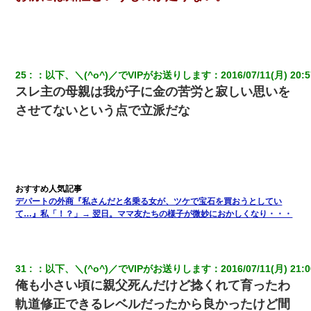
25
：
以下、＼(^o^)／でVIPがお送りします
：
2016/07/11(月) 20:5
スレ主の母親は我が子に金の苦労と寂しい思いを
させてないという点で立派だな
デパートの外商『私さんだと名乗る女が、ツケで宝石を買おうとしてい
て…』私「！？」→ 翌日。ママ友たちの様子が微妙におかしくなり・・・
31
：
以下、＼(^o^)／でVIPがお送りします
：
2016/07/11(月) 21:0
俺も小さい頃に親父死んだけど捻くれて育ったわ
軌道修正できるレベルだったから良かったけど間