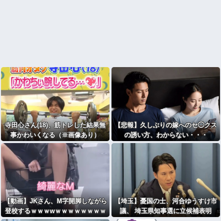
寺田心さん(18)、筋トレした結果無
【悲報】久しぶりの嫁へのセ◯クス
事かわいくなる（※画像あり）
の誘い方、わからない・・・
【動画】JKさん、M字開脚しながら
【埼玉】憂国の士、河合ゆうすけ市
登校するｗｗｗwｗｗｗｗｗｗｗｗ
議、 埼玉県知事選に立候補表明