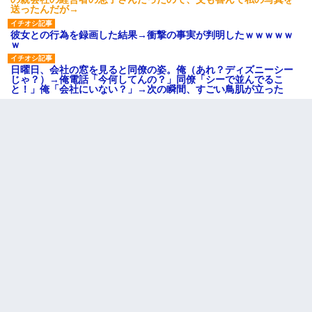
送ったんだが→
彼女との行為を録画した結果→衝撃の事実が判明したｗｗｗｗｗ
ｗ
日曜日、会社の窓を見ると同僚の姿。俺（あれ？ディズニーシー
じゃ？）→俺電話「今何してんの？」同僚「シーで並んでるこ
と！」俺「会社にいない？」→次の瞬間、すごい鳥肌が立った