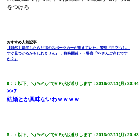
嫁を半身不随にしやがった恨みは、正直こんなもんじゃ晴れな
をつけろ
い）
【画像】女の子「お母さん！！私ようやくファッションモデルに
選ばれたの！絶対見に来てね！」→悲しい結果がこれ・・・
居酒屋にて。兄の紹介者「お酒飲みなって」私「未成年なので無
【唖然】帰宅したら旦那のスポーツカーが消えていた。警察『目立つし、
理です！」酷すぎるワードの連発で、耐えきれず店員に5千円を渡
すぐ見つかるかもしれません』→ 数時間後・・警察『××さんご存じです
し「お勘定です。逃がして下さい」その後、録音内容を父に聞か
せたら...
か？』
童貞俺、宅飲みした女友達2人を家に泊めた結果ｗｗｗｗｗｗ
9
：
以下、＼(^o^)／でVIPがお送りします
：
2016/07/11(月) 20:44
>>7
友人とふたりで山口に旅行した時の事。レンタカーを借りて山の
中の道を走っていたら、突然ガガッ！って音がして…
結婚とか興味ないわｗｗｗｗ
姉旦那の友達「ほんとのパパだよ～」私のお腹を触ってほざく。
→思わず手を叩いて振り払ったら…
彼女にプロポーズしてOK貰った俺、告げられた結婚条件にブチ切
8
：
以下、＼(^o^)／でVIPがお送りします
：
2016/07/11(月) 20:43
れて無事婚約破棄・・・