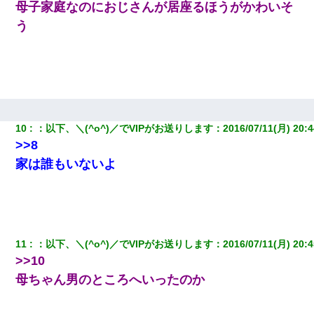
母子家庭なのにおじさんが居座るほうがかわいそ
う
見合いにて。嫁「はじめまして」俺「失礼ですが○○さんご本人で
すか？」
三年働いてたパートを突然クビになった。しかし元職場の主要取
引先のトップが母方の叔父だったので…
【復讐】義兄嫁「生活費、足りない分を貸してほしい」私「貸す
10
：
以下、＼(^o^)／でVIPがお送りします
：
2016/07/11(月) 20:4
わけないでしょｗｗｗｗ」→ 理由を話したら泣き出して・・私
>>8
（あまりにも希望通り）
家は誰もいないよ
【唖然】帰宅したら旦那のスポーツカーが消えていた。警察『目
立つし、すぐ見つかるかもしれません』→ 数時間後・・警察『××
さんご存じですか？』
義兄嫁が義実家で「コロナ陽性だったからこのまま療養させて下
11
：
以下、＼(^o^)／でVIPがお送りします
：
2016/07/11(月) 20:4
さい」と言い出してド修羅場になった
>>10
母ちゃん男のところへいったのか
義兄嫁「娘が大学に入ったら下宿させて」私「しつこい、学校斡
旋のアパートに行け」→ 旦那が義兄に通報したら「志望校を変え
ろ！」とキレて・・・