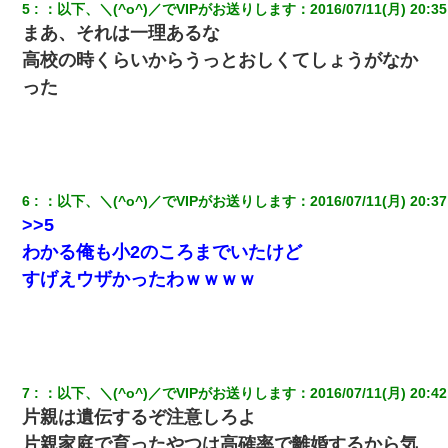
てもらえて良かったな！』→
5
：
以下、＼(^o^)／でVIPがお送りします
：
2016/07/11(月) 20:35
まあ、それは一理あるな
高校の時くらいからうっとおしくてしょうがなか
｢昨日はお兄ちゃんと一緒にお風呂に入っちゃった～｣とか毎日兄
の話をしていたA子が事故で亡くなった。→Ａ子のお母さんの話に
った
驚愕…
昨日37歳のおばさんと行為したんだけどめちゃくちゃだった
嫁の妹（26歳）がずっとウチに泊まりに来た結果→俺がヤバイｗ
6
：
以下、＼(^o^)／でVIPがお送りします
：
2016/07/11(月) 20:37
ｗｗｗｗｗｗｗ
>>5
わかる俺も小2のころまでいたけど
【悲報】嫁がワイのこと嫌いっぽいから単身赴任した結果
すげえウザかったわｗｗｗｗ
9月に付き合い始めたけどこの、この人と結婚はないわと判断して
別れた。その元彼が交通事故で重体になっているらしく…
小2の頃、妹と昼寝してたら家が火事になってて気づくと逃げ場が
7
：
以下、＼(^o^)／でVIPがお送りします
：
2016/07/11(月) 20:42
なかった。妹を抱き締めて「ﾀﾋんじゃうよ」って泣いてたら…
片親は遺伝するぞ注意しろよ
片親家庭で育ったやつは高確率で離婚するから気
放置子が病院送りになったらしい → 俺（二度と帰ってくるなよ…