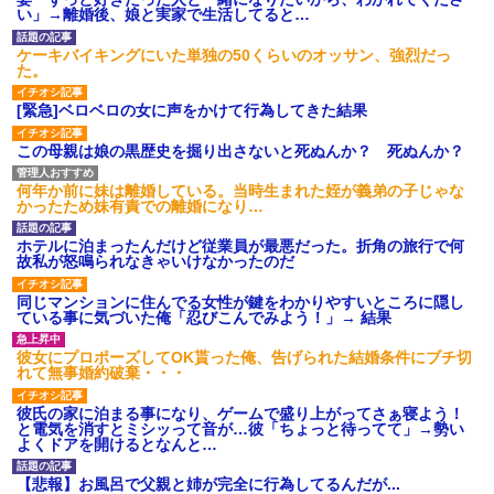
いよ！」と怒鳴りだし...
い」→離婚後、娘と実家で生活してると…
【衝撃】報酬100万円超の治験
募集がこちらｗｗｗｗｗ(※画像
ケーキバイキングにいた単独の50くらいのオッサン、強烈だっ
あり)
た。
【ネット騒然】惨殺されたタ
ワマン頂き女子のこの動画、す
[緊急]ベロベロの女に声をかけて行為してきた結果
げえええええｗｗｗｗｗｗｗｗ
ｗｗｗ
この母親は娘の黒歴史を掘り出さないと死ぬんか？ 死ぬんか？
【愕然】白のクラウン俺氏、
高速道路左車線を制限速度で走
った結果wwwwwwwwwwww
何年か前に妹は離婚している。当時生まれた姪が義弟の子じゃな
百年の恋12-899 食べた量を
かったため妹有責での離婚になり…
張り合ってくる
【悲報】佐藤輝明・・・２軍
ホテルに泊まったんだけど従業員が最悪だった。折角の旅行で何
でも盛大にやらかす←あまり悲
故私が怒鳴られなきゃいけなかったのだ
しませないでくれ
同じマンションに住んでる女性が鍵をわかりやすいところに隠し
ている事に気づいた俺「忍びこんでみよう！」→ 結果
彼女にプロポーズしてOK貰った俺、告げられた結婚条件にブチ切
れて無事婚約破棄・・・
彼氏の家に泊まる事になり、ゲームで盛り上がってさぁ寝よう！
と電気を消すとミシッって音が…彼「ちょっと待ってて」→勢い
よくドアを開けるとなんと…
【悲報】お風呂で父親と姉が完全に行為してるんだが...