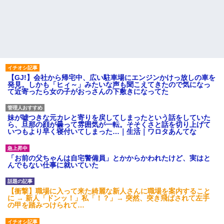
【GJ!】会社から帰宅中、広い駐車場にエンジンかけっ放しの車を
発見。しかも「ヒィ～」みたいな声も聞こえてきたので気になっ
て近寄ったら女の子がおっさんの下敷きになってた
妹が嘘つきな元カレと寄りを戻してしまったという話をしていた
ら、旦那の顔が曇って雰囲気が一転。そそくさと話を切り上げて
いつもより早く寝付いてしまった…｜生活｜ワロタあんてな
「お前の父ちゃんは自宅警備員」とかからかわれたけど、実はと
んでもない仕事に就いていた
【衝撃】職場に入って来た綺麗な新人さんに職場を案内すること
に → 新人「ドンッ！」私「！？」→ 突然、突き飛ばされて左手
の甲を踏みつけられて…