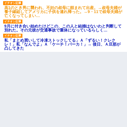
高1のとき男に襲われ、不妊の叔母に頼まれて出産。→叔母夫婦が
養子縁組してアメリカに子供を連れ帰った。→9・11で叔母夫婦が
亡くなってしまい…
9月に付き合い始めたけどこの、この人と結婚はないわと判断して
別れた。その元彼が交通事故で重体になっているらしく…
私「まとめ買いして冷凍ストックしてる」Ａ「ずるい！クレク
レ！」私「なんでよ」Ａ「ケーチ！バーカ！」→ 後日、Ａ旦那が
凸してきた