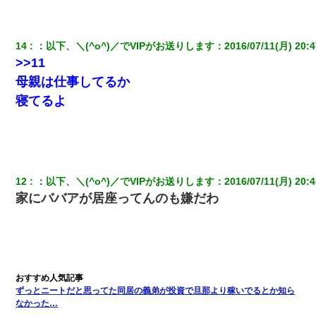
【衝撃】女友達から行為中に告白されてOKした結果
14
：
以下、＼(^o^)／でVIPがお送りします
：
2016/07/11(月) 20:4
>>11
嫁に不倫されたから嫁と不倫相手に1000万の慰謝料請求した
母親は仕事してるか
寝てるよ
私（23）冗談のつもりで上司（27）に胸を揉ませた結果・・・
ホテルに泊まったんだけど従業員が最悪だった。折角の旅行で何
故私が怒鳴られなきゃいけなかったのだ
12
：
以下、＼(^o^)／でVIPがお送りします
：
2016/07/11(月) 20:4
嘘をついてフリン旅行へ出かけた嫁→翌日、嫁「ただいま～」旦
那「娘がシんだよ。何度も連絡したのに…」嫁「えっ」→なん
家にババアが居座ってんのも嫌だわ
と・・・
私「まとめ買いして冷凍ストックしてる」Ａ「ずるい！クレク
レ！」私「なんでよ」Ａ「ケーチ！バーカ！」→ 後日、Ａ旦那が
凸してきた
ずっとニートだと思ってた同居の義弟が投資で旦那より稼いでるとか知ら
デパートの外商『私さんだと名乗る女が、ツケで宝石を買おうと
なかった…
していて…』私「！？」→ 翌日。ママ友たちの様子が微妙におか