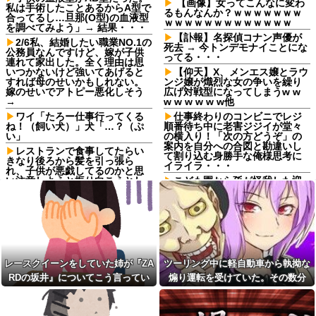
【画像】女ってこんなに変わ
私は手術したことあるからA型で
るもんなんか？ｗｗｗｗｗｗｗ
合ってるし…旦那(O型)の血液型
ｗｗｗｗｗｗｗｗｗｗｗｗｗ
を調べてみよう」→ 結果・・・
【訃報】名探偵コナン声優が
2/6私、結婚したい職業NO.1の
死去 → 今トンデモナイことにな
公務員なんですけど、嫁が子供
ってる・・・
連れて家出した。全く理由は思
いつかないけど強いてあげると
【仰天】X、メンエス嬢とラウ
すれば母のせいかもしれない。
ンジ嬢が熾烈な女の争いを繰り
嫁のせいでアトピー悪化しそう
広げ対戦型になってしまうw w
→
w w w w w w他
ワイ「たろー仕事行ってくる
仕事終わりのコンビニでレジ
ね！（飼い犬）」犬「…？（ぷ
順番待ち中に老害ジジイが堂々
い」
の横入り！「次の方どうぞ」の
案内を自分への合図と勘違いし
レストランで食事してたらい
て割り込む身勝手な俺様思考に
きなり後ろから髪を引っ張ら
イライラ・・・
れ、子供が悪戯してるのかと思
い注意しようと振り向こうとし
こども園から孫が怪我した迎
たら耳元でハサミの音がした！
えにと連絡あり。石をどかして
妙に頭が軽くなったと思った
ミミズ集め足の上に石を落とし
ら…
たそうな
長男嫁が「お姉ちゃん助け
Ａちゃんママは遊園地や水族
て」と電話してきた。バカトメ
館が大嫌い。夏休みのお出かけ
が、雪の中うちの息子に会いに
先はおばあちゃんちだけ。私の
来ようとしたらしく...
母「可哀想。孫ちゃんと一緒に
レースクイーンをしていた姉が『ZA
ツーリング中に軽自動車から執拗な
ＴＤＬに連れて行ってあげた
息子に『葵』と名付けたら、
い」→Ａママに烈火の如くキレ
RDの坂井』についてこう言ってい
煽り運転を受けていた。その数分
初対面では必ず女の子だと思わ
られた
れる。同じ名前でも避けられな
た
後、思わぬ結末を目撃することにな
かった勘違いとは…
【朗報】鈴木奈々、今が最も
り…
巨乳とのこと(画像あり)
【衝撃】クロちゃん、とち狂