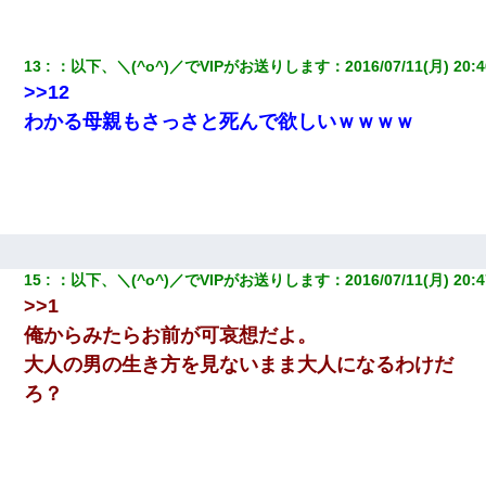
しくなり・・・
夫に癌の余命宣告。その闘病中に長女から信じられない言葉を受
13
：
以下、＼(^o^)／でVIPがお送りします
：
2016/07/11(月) 20:4
けた
>>12
わかる母親もさっさと死んで欲しいｗｗｗｗ
[緊急]ベロベロの女に声をかけて行為してきた結果
10年ほど前、息子がまだ年中だった時に離婚したんだけど、一昨
年の暮れに突然息子が職場を訪ねてきた。
15
：
以下、＼(^o^)／でVIPがお送りします
：
2016/07/11(月) 20:4
>>1
俺からみたらお前が可哀想だよ。
大人の男の生き方を見ないまま大人になるわけだ
ろ？