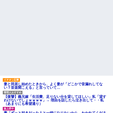
くて...
【衝撃】京大病院で正常な脳
組織を誤摘出された50代女性、
【悲報】 マイナ保険証のクソ
手足も動かせず自発呼吸もでき
ぶり、バレるｗｗｗｗｗｗｗｗ
ない重篤状態に…「意識はあ
ｗ
る」
レースクイーンをしていた姉
ラッシュ時の電車で、刺青に
が『ZARDの坂井』についてこう
スキンヘッドの男が扉の前で座
言っていた
り込んで電話を始めた
飲み屋でケンカした相手をコ
【衝撃】嫁の言葉に確信！5年
ロした男の弁護をした。そして
間拒否の末、離婚を決意した理
数年後、因果応報を思わせる出
由が切なすぎるｗｗｗｗ
来事が…
主な税金の成り立ちを調べて
ハードオフに売っていた4万
みたよ
4000円のフィギュアがヤバすぎ
るｗｗｗｗｗｗ「こんな高い
の？ｗｗ」「逆に超安い」
私「ちょっと、人の家の金庫
触らないでよ！」キチママ『そ
こに金庫があったから、開けて
みようとしただけ☆』義兄「泥
は出てけ！二度と来るな！」結
果・・・
妻と同居し始めたときから、よく妻が「どこかで音漏れしてな
私「初めて飲む味だけどなん
い？音楽聞こえる」と言っていて…
のお茶？」彼「ちっ！」私「」
【GIF】JSのカンチョーワロ
【復讐】義兄嫁「生活費、足りない分を貸してほしい」私「貸す
タ
わけないでしょｗｗｗｗ」→ 理由を話したら泣き出して・・私
後続車にクラクションを鳴ら
（あまりにも希望通り）
され彼氏が逆切れ。「何クラク
ション鳴らしてんだ！降りてこ
妻「ずっと好きだった人と一緒になりたいから、わかれてくださ