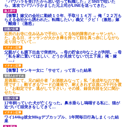
「パワハラを受けたから思い切って転職した」とSNSで呟いた
ら、速攻でパワハラかました元上司がLINEを送ってきた。
【衝撃】嫁父の会社に勤続１０年、手取り１４万 → 俺「２２万も
らえる会社から誘われた。転職したい」義父「クビ！（激怒」嫁
「離婚！（激怒」
近所のお寺に住み込みで手伝いしてる知的障害のオッサンがい
た。ある日、オッサンが火かき棒を持って顔を真っ赤にしながら
走り回っていて…
父親がくも膜下出血で突然ﾀﾋ。→母の貯金が0なことが判明。→母
「私を家に置いてほしい、どうか見捨てないで(土下座」俺・嫁
「…」
【衝撃】ヤンキー女に「サせて」って言った結果
居酒屋にて。兄の紹介者「お酒飲みなって」私「未成年なので無
理です！」酷すぎるワードの連発で、耐えきれず店員に5千円を渡
し「お勘定です。逃がして下さい」その後、録音内容を父に聞か
せたら...
17年飼っていた犬が亡くなった。鼻水垂らし嗚咽する私に、猫が
近づいて頭突きをしてきて…
ワイ144kg彼女98kgデブカップル、1年間毎日行為しまくった結
果