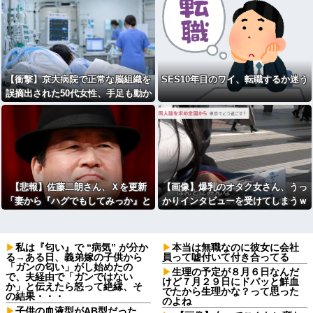
【衝撃】京大病院で正常な脳組織を
SES10年目のワイ、転職するか迷う
誤摘出された50代女性、手足も動か
せず自発呼吸もできない重篤状態
に…「意識はある」
【悲報】佐藤二朗さん、Ｘを更新
【画像】爆乳のオタク女さん、うっ
「妻から『ハグでもしてみっか』と
かりインタビューを受けてしまうｗ
言われました」ｗｗｗｗｗｗｗｗｗ
ｗｗwｗｗｗｗｗｗｗｗ
ｗ
私は『匂い』で “病気” が分か
本当は無職なのに彼女に会社
る→ある日、義弟嫁の子供から
員って嘘付いて付き合ってる
「ガンの匂い」がし始めたの
生理の予定が８月６日なんだ
で、夫経由で「ガンではない
けど７月２９日にドバッと鮮血
か」と伝えたら怒って絶縁、そ
でたから生理かな？って思った
の結果・・・
のよね
子供の血液型がAB型だった。