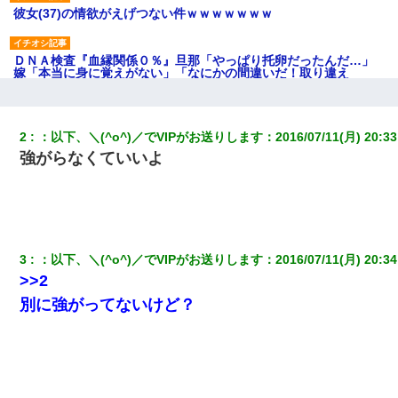
彼女(37)の情欲がえげつない件ｗｗｗｗｗｗｗ
ＤＮＡ検査『血縁関係０％』旦那「やっぱり托卵だったんだ…」
嫁「本当に身に覚えがない」「なにかの間違いだ！取り違え
だ！」→ 嫁「あっ」
医者「糖尿病で余命1年です」 ワイ「知らんわｗどうせ死ぬなら
2
：
以下、＼(^o^)／でVIPがお送りします
：
2016/07/11(月) 20:33
食べる量増やすわｗ」→結果ｗｗｗｗｗ
強がらなくていいよ
クラスで一人無口で誰とも話さない男子がいた。→修学旅行に来
なかったその男子に女子達がお土産を渡した。5分後…
何年か前に妹は離婚している。当時生まれた姪が義弟の子じゃな
3
：
以下、＼(^o^)／でVIPがお送りします
：
2016/07/11(月) 20:34
かったため妹有責での離婚になり…
>>2
別に強がってないけど？
私が遺産を相続。→それを知った義両親が「旅行代金を出せ！」
「リフォーム費用を負担しろ！」「金の管理は私達がする！」と
浅ましくも集りにきた。
【報告者がキチ】嫁「妊娠した」俺『それじゃあ皆に祝ってもら
おう』友人達を家に連れ帰ってホームパーティー→俺『皆に祝え