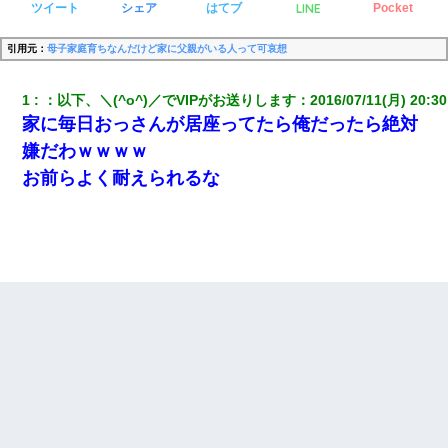
LINE
ツイート
シェア
はてブ
Pocket
引用元：
母子家庭育ちなんだけど家に父親がいる人って可哀想
1
：
以下、＼(^o^)／でVIPがお送りします
：
2016/07/11(月) 20:30
家に毎日おっさんが居座ってたら俺だったら絶対
嫌だわｗｗｗｗ
お前らよく耐えられるな