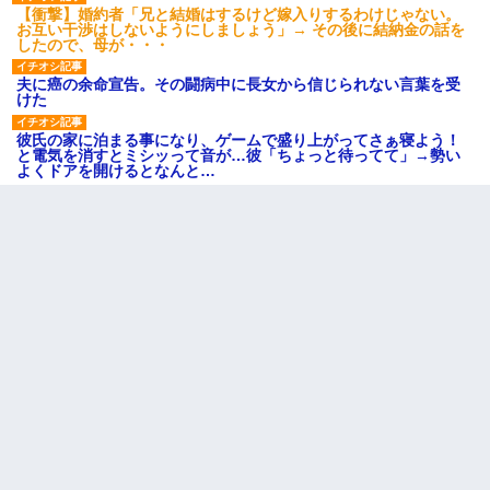
【衝撃】婚約者「兄と結婚はするけど嫁入りするわけじゃない。
お互い干渉はしないようにしましょう」→ その後に結納金の話を
したので、母が・・・
夫に癌の余命宣告。その闘病中に長女から信じられない言葉を受
けた
彼氏の家に泊まる事になり、ゲームで盛り上がってさぁ寝よう！
と電気を消すとミシッって音が…彼「ちょっと待ってて」→勢い
よくドアを開けるとなんと…