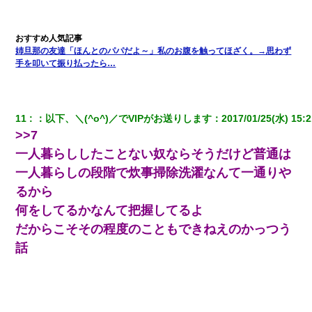
朝起きたら嫁がいなかった。俺（嫁も嫁実家も電話に出ない…不
安だ）→ 仕事を早退して帰宅すると、嫁と嫁両親と知らない男が
２人・・・
姉旦那の友達「ほんとのパパだよ～」私のお腹を触ってほざく。→思わず
手を叩いて振り払ったら…
【ワロタ】姉から「肉食系14才、乳丸出し、毛はうっすら生えか
け」というタイトルで画像が送られてきた
11
：
以下、＼(^o^)／でVIPがお送りします
：
2017/01/25(水) 15:2
わい(42)渋谷の夜のサービスで19の女の子にゴックンさせた結果
>>7
ｗｗｗｗｗｗｗｗ
一人暮らししたことない奴ならそうだけど普通は
一人暮らしの段階で炊事掃除洗濯なんて一通りや
13歳娘が元嫁のところから逃げてきた。どう扱ったらいいのかわ
からない
るから
何をしてるかなんて把握してるよ
三年働いてたパートを突然クビになった。しかし元職場の主要取
だからこそその程度のこともできねえのかっつう
引先のトップが母方の叔父だったので…
話
中途採用のAが部長から呼び出された。Aはヘラヘラと部屋に入っ
ていき、1時間後に号泣しながら出てきて…