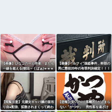
【画像】ひなこのーと作者、またも
【画像】“ルフィ”強盗事件、幹部の
一線を超える(朝活～くぱぁ)ｗｗｗ
男に懲役20年の有罪判決確定！！！
ｗｗｗｗ
【閲覧注意】元臆女キャバ嬢の首吊
【悲報】安いのに“客離れ”が止まら
り自●配信、拡散されまくって終わ
ない「かつや」 男性客を遠ざけ
るｗｗｗｗｗｗｗ
た、ワンコインの壁とは？