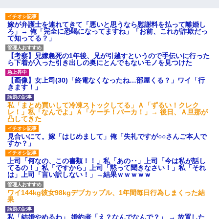
嫁が弁護士を連れてきて「悪いと思うなら慰謝料を払って離婚し
ろ」→ 俺「完全に恐喝になってますね」「お前、これが詐欺だっ
て知ってる？」
【考察】兄嫁急死の1年後、兄が引越すというので手伝いに行った
ら下着が入った引き出しの奥にとんでもないモノを見つけた
【画像】女上司(30)「終電なくなったね…部屋くる？」ワイ「行
きます！」
私「まとめ買いして冷凍ストックしてる」Ａ「ずるい！クレク
レ！」私「なんでよ」Ａ「ケーチ！バーカ！」→ 後日、Ａ旦那が
凸してきた
見合いにて。嫁「はじめまして」俺「失礼ですが○○さんご本人で
すか？」
上司「何なの、この書類！！」私「あの‥」上司「今は私が話し
てるの！」私「ですから」上司「黙って聞きなさい！」私「それ
は」上司「言い訳しない！」→結果ｗｗｗｗｗ
ワイ144kg彼女98kgデブカップル、1年間毎日行為しまくった結
果
私「結婚やめるわ」 婚約者「え？なんでなんで？」 → 放置した