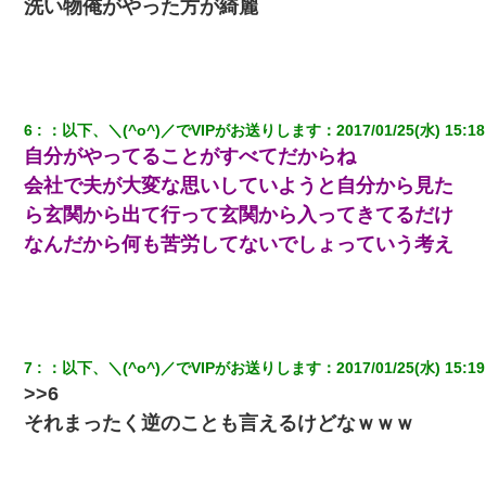
洗い物俺がやった方が綺麗
【衝撃】ヤンキー女に「サせて」って言った結果
日曜日、会社の窓を見ると同僚の姿。俺（あれ？ディズニーシー
じゃ？）→俺電話「今何してんの？」同僚「シーで並んでるこ
6
：
以下、＼(^o^)／でVIPがお送りします
：
2017/01/25(水) 15:18
と！」俺「会社にいない？」→次の瞬間、すごい鳥肌が立った
自分がやってることがすべてだからね
会社で夫が大変な思いしていようと自分から見た
嫁が涙声で『会いたいね』とか言っているのが聞こえた。俺「こ
んな時間に誰と電話してんの？」嫁「ごめんなさい…！（大号
ら玄関から出て行って玄関から入ってきてるだけ
泣」俺（キターー）→
なんだから何も苦労してないでしょっていう考え
テレワーク上司「会議中はカメラ付けろ！」女社員「え、事前連
絡無しは無理」上司「いいから付けろ！」→
我が家のガレージに見知らぬ車。俺「もしもし、玄関にもシャッ
7
：
以下、＼(^o^)／でVIPがお送りします
：
2017/01/25(水) 15:19
ターリモコンあるだろ？DOWNのボタン押してｗ」→ 待つこと１
時間弱・・・
>>6
それまったく逆のことも言えるけどなｗｗｗ
俺「初対面でなに言ったか覚えてる？」嫁「臭いんだよ！キモオ
タ？だっけ？」俺「だいたい合ってる。で、なんで告白してきた
の？」→