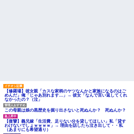
【修羅場】彼女親「カスな家柄のヤツなんかと家族になるのはご
めんだ」俺「じゃあ別れます…」→ 彼女「なんで言い返してくれ
なかったの？（泣」
この母親は娘の黒歴史を掘り出さないと死ぬんか？ 死ぬんか？
【復讐】義兄嫁「生活費、足りない分を貸してほしい」私「貸す
わけないでしょｗｗｗｗ」→ 理由を話したら泣き出して・・私
（あまりにも希望通り）