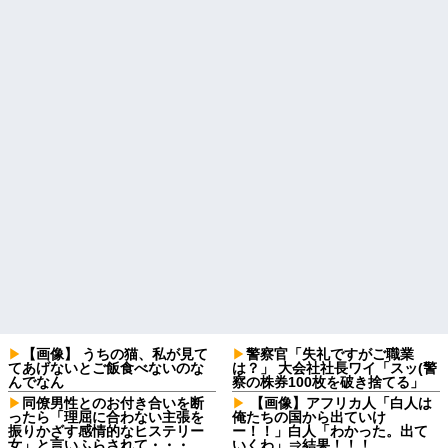
【画像】 うちの猫、私が見て
警察官「失礼ですがご職業
てあげないとご飯食べないのな
は？」 大会社社長ワイ「スッ(警
んでなん
察の株券100枚を破き捨てる」
同僚男性とのお付き合いを断
【画像】アフリカ人「白人は
ったら「理屈に合わない主張を
俺たちの国から出ていけ
振りかざす感情的なヒステリー
ー！！」白人「わかった。出て
女」と言いふらされて・・・
いくわ」⇒結果！！！