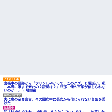
日産が社運をかけて発売する
ッククーラー』使ったことある
SUVｗｗｗｗｗｗｗ
か？
彼の実家に結婚のご挨拶に行
【衝撃】ジャンプストアで大
った。 彼父「本当にコイツでい
量注文→キャンセルを繰り返し
いの？」彼「なんだよ！結婚に
た32歳女を逮捕 238アカウン
反対なのか！？」彼母「落ち着
ト、総額43億円超「注文したこ
きなさい！（私）さん、実は...
とで欲求が満たされた」
ハードオフに売っていた4万
公園遊びの菓子交換が嫌だ。
4000円のフィギュアがヤバすぎ
大人数だと菓子食べ放題みたい
るｗｗｗｗｗｗ「こんな高い
になっちゃって身体にも歯にも
の？ｗｗ」「逆に超安い」
良くないし最悪
私「ちょっと、人の家の金庫
見合い相手は、坊ちゃん大学
触らないでよ！」キチママ『そ
医学部出身の勤務医で実家は開
こに金庫があったから、開けて
業医、30代半ば、次男。これは
みようとしただけ☆』義兄「泥
あかん！
は出てけ！二度と来るな！」結
【衝撃】帰宅すると嫁が赤ん
果・・・
坊産み落としそうに→それだけ
私「初めて飲む味だけどなん
では終わらなかった驚きの理由
のお茶？」彼「ちっ！」私「」
とはｗｗｗｗ
【GIF】JSのカンチョーワロ
主な税金の成り立ちを調べて
タ
みたよ
出張中の旦那から『フリンしやがって、このクズ』と電話が。私
後続車にクラクションを鳴ら
「本当に家まで来たの？証拠は？」旦那「俺の言葉が信じられな
され彼氏が逆切れ。「何クラク
いのか！」→ 離婚後
ション鳴らしてんだ！降りてこ
いよ！」と怒鳴りだし...
夫に癌の余命宣告。その闘病中に長女から信じられない言葉を受
【衝撃】報酬100万円超の治験
けた
募集がこちらｗｗｗｗｗ(※画像
あり)
私「結婚やめるわ」 婚約者「え？なんでなんで？」 → 放置した