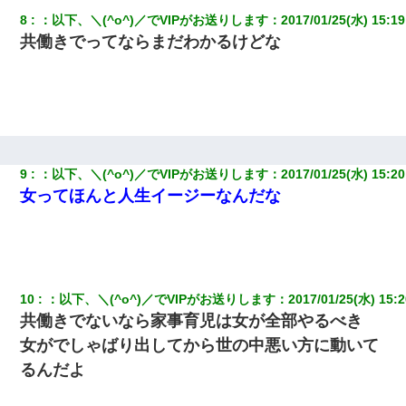
32歳ワイ、34歳の可愛い女と付き合うも現実を知ってしまい無事
死亡・・・
8
：
以下、＼(^o^)／でVIPがお送りします
：
2017/01/25(水) 15:19
共働きでってならまだわかるけどな
200万を貸したコウトから、追加で400万の申し込み、私「無理。
義弟より娘たちが大事」旦那「娘たちが成人したら別れよう」私
（は？）
今日夫の実家に泊ったんだけど、朝起きたら股間がなんかモッコ
リしてた
9
：
以下、＼(^o^)／でVIPがお送りします
：
2017/01/25(水) 15:20
女ってほんと人生イージーなんだな
私「結婚やめるわ」 婚約者「え？なんでなんで？」 → 放置した
結果…｜生活｜ワロタあんてな
私は家が貧しくて、手に職をつけようと看護師になった。だけど
卒業を控えた年の1月末、車にひかれて看護師になれなくなった。
10
：
以下、＼(^o^)／でVIPがお送りします
：
2017/01/25(水) 15:2
共働きでないなら家事育児は女が全部やるべき
ホテルに泊まったんだけど従業員が最悪だった。折角の旅行で何
故私が怒鳴られなきゃいけなかったのだ
女がでしゃばり出してから世の中悪い方に動いて
るんだよ
クラスで一人無口で誰とも話さない男子がいた。→修学旅行に来
なかったその男子に女子達がお土産を渡した。5分後…