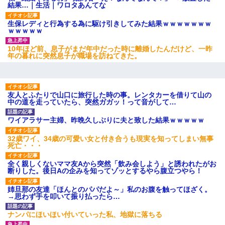
結果…｜生活｜ワロタあんてな
生保レディと行為する為に駆け引きしてみた結果ｗｗｗｗｗｗｗ
ｗｗｗｗｗ
10年ほど前、息子がまだ年中だった時に離婚したんだけど、一昨
年の暮れに突然息子が職場を訪ねてきた。
友人とふたりで山口に旅行した時の事。レンタカーを借りて山の
中の道を走っていたら、突然ガガッ！って音がして…
ワイアラサー主婦、昨晩久しぶりに夫と致した結果ｗｗｗｗｗ
32歳ワイ、34歳の可愛い女と付き合うも現実を知ってしまい無事
死亡・・・
全く親しくないママ友Aから突然「飲み会しよう」と誘われたがお
断りした。後日Aの企みを知ってゾッとするやら腹立つやら！
姉旦那の友達「ほんとのパパだよ～」私のお腹を触ってほざく。
→思わず手を叩いて振り払ったら…
ナンパにほいほい付いていった私、地獄に落ちる