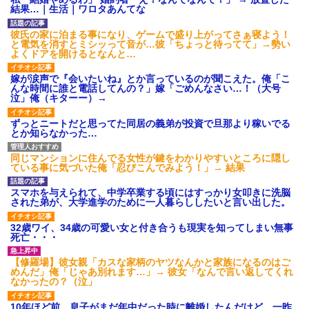
【ネット騒然】惨殺されたタ
結果…｜生活｜ワロタあんてな
ワマン頂き女子のこの動画、す
げえええええｗｗｗｗｗｗｗｗ
ｗｗｗ
彼氏の家に泊まる事になり、ゲームで盛り上がってさぁ寝よう！
と電気を消すとミシッって音が…彼「ちょっと待ってて」→勢い
【愕然】白のクラウン俺氏、
よくドアを開けるとなんと…
高速道路左車線を制限速度で走
った結果wwwwwwwwwwww
嫁が涙声で『会いたいね』とか言っているのが聞こえた。俺「こ
百年の恋12-899 食べた量を
んな時間に誰と電話してんの？」嫁「ごめんなさい…！（大号
張り合ってくる
泣」俺（キターー）→
【悲報】佐藤輝明・・・２軍
でも盛大にやらかす←あまり悲
ずっとニートだと思ってた同居の義弟が投資で旦那より稼いでる
しませないでくれ
とか知らなかった…
同じマンションに住んでる女性が鍵をわかりやすいところに隠し
ている事に気づいた俺「忍びこんでみよう！」→ 結果
スマホを与えられて、中学卒業する頃にはすっかり女叩きに洗脳
された弟が、大学進学のために一人暮らししたいと言い出した。
32歳ワイ、34歳の可愛い女と付き合うも現実を知ってしまい無事
死亡・・・
【修羅場】彼女親「カスな家柄のヤツなんかと家族になるのはご
めんだ」俺「じゃあ別れます…」→ 彼女「なんで言い返してくれ
なかったの？（泣」
10年ほど前、息子がまだ年中だった時に離婚したんだけど、一昨