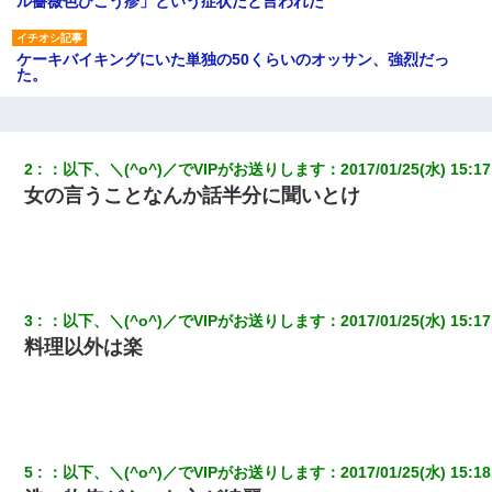
ル薔薇色ひこう疹」という症状だと言われた
ケーキバイキングにいた単独の50くらいのオッサン、強烈だっ
た。
【悲報】姉と入浴中に大きくなってしまった結果ｗｗｗｗｗｗｗ
ｗ
2
：
以下、＼(^o^)／でVIPがお送りします
：
2017/01/25(水) 15:17
女の言うことなんか話半分に聞いとけ
子供の頃、母の弟にイタズラされてて中学に入ってから関係を持
ってしまった。拒絶したら「全部バラしてやる」と脅迫されたの
で両親に全部話した。
出張中の旦那から『フリンしやがって、このクズ』と電話が。私
「本当に家まで来たの？証拠は？」旦那「俺の言葉が信じられな
3
：
以下、＼(^o^)／でVIPがお送りします
：
2017/01/25(水) 15:17
いのか！」→ 離婚後
料理以外は楽
【唖然】帰宅したら旦那のスポーツカーが消えていた。警察『目
立つし、すぐ見つかるかもしれません』→ 数時間後・・警察『××
さんご存じですか？』
【まぬけ】夫「離婚だ！」私「わかった。で？」夫「慰謝料
5
：
以下、＼(^o^)／でVIPがお送りします
：
2017/01/25(水) 15:18
だ！」私「いいけど弁護士通して。私も請求する」夫「」