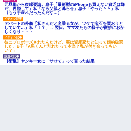
元旦那から復縁要請。息子「最新型のiPhoneも買えない貧乏は嫌
だ、再婚して」私「なら父親と暮らせ」息子「やった＾＾」私
（もう手遅れだったんだな…）
デパートの外商『私さんだと名乗る女が、ツケで宝石を買おうと
していて…』私「！？」→ 翌日。ママ友たちの様子が微妙におか
しくなり・・・
彼にプロポーズされたんだけど、実は資産家だと知って婚約破棄
した。B子「A男くんと別れたって本当？私が付き合ってもい
い？」
【衝撃】ヤンキー女に「サせて」って言った結果