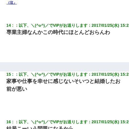
（泣」
私（23）冗談のつもりで上司（27）に胸を揉ませた結果・・・
友人とふたりで山口に旅行した時の事。レンタカーを借りて山の
中の道を走っていたら、突然ガガッ！って音がして…
14
：
以下、＼(^o^)／でVIPがお送りします
：
2017/01/25(水) 15:2
専業主婦なんかこの時代にほとんどおらんわ
隣の部屋の住民の母親、オートロックを突破してマンションに入
り込んできたみたいで、ずっとドアの前で喚いてて滅茶苦茶うる
さかった。
【衝撃】女友達から行為中に告白されてOKした結果
15
：
以下、＼(^o^)／でVIPがお送りします
：
2017/01/25(水) 15:2
家事や仕事を幸せに感じないそいつと結婚したお
前が悪い
16
：
以下、＼(^o^)／でVIPがお送りします
：
2017/01/25(水) 15:2
結局こーいう問題になるから