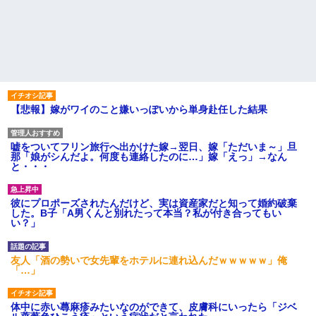
【悲報】嫁がワイのこと嫌いっぽいから単身赴任した結果
嘘をついてフリン旅行へ出かけた嫁→翌日、嫁「ただいま～」旦
那「娘がシんだよ。何度も連絡したのに…」嫁「えっ」→なん
と・・・
彼にプロポーズされたんだけど、実は資産家だと知って婚約破棄
した。B子「A男くんと別れたって本当？私が付き合ってもい
い？」
友人「酒の勢いで女先輩をホテルに連れ込んだｗｗｗｗｗ」俺
「…」
体中に赤い蕁麻疹みたいなのができて、皮膚科にいったら「ジベ