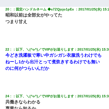
20
：
固定ハンドルネーム ◆s7ZQjcjo1pEx 
：
2017/01/25(水) 15:
昭和以前は全部女がやってた
つまり甘え
22
：
以下、＼(^o^)／でVIPがお送りします
：
2017/01/25(水) 15:3
今どき洗濯板で寒い中ガシガシ衣服洗うわけでも
ねーし1から出汁とって煮炊きするわけでも無い
のに何がつらいんだか
24
：
以下、＼(^o^)／でVIPがお送りします
：
2017/01/25(水) 15:3
共働きならわかる
専業なら知るか