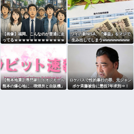
【画像】福岡、こんなのが普通に走
ワイの新NISA、『爆益』をマジで
ってるｗｗｗｗｗｗｗｗｗｗｗｗｗ
生み出してしまうwwwwwwwww
ｗｗｗ
【熊本地震】専門家「イオンモール
ロケバスで性的暴行の罪、元ジャン
熊本の爆心地に…喫煙所と自販機」
ポケ斉藤被告に懲役7年求刑⇒！
警察・消防「」←これ・・・