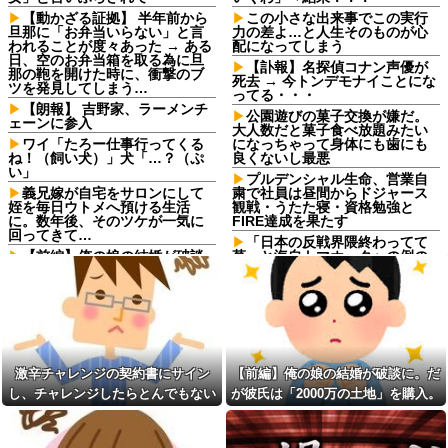
【動かざる証拠】 半年前から
この小さな出来事でこの実行
旦那に「お弁当いらない」と言
力の差よ…と人生そのものが心
われることが度々あった → ある
配になってしまう
日、空のお弁当箱を取る為に旦
【訃報】名探偵コナン声優が
那の鞄を開けた時に、衝撃のブ
死去 → 今トンデモナイことにな
ツを発見してしまう…
ってる・・・
【朗報】 吉野家、ラーメンチ
公園遊びの菓子交換が嫌だ。
ェーンに参入
大人数だと菓子食べ放題みたい
ワイ「たろー仕事行ってくる
になっちゃって身体にも歯にも
ね！（飼い犬）」犬「…？（ぷ
良くないし最悪
い」
プルデンシャル生命、営業自
義兄嫁が自宅をサロンにして
粛で社員は昼間からドジャース
姪を毎日ウトメへ預ける生活
観戦・うたた寝・資格勉強と
に。数年後、そのツケが一気に
FIRE達成を果たす
回ってきて…
「日本の反戦界隈終わってて
【前編】俺の娘の結婚が破談
草」と海自トマホークへの例の
に。だが彼氏は「2000万の土
界隈の反応が話題に、今になっ
地」を購入。こじれた二人は想
て存在に気付いてしまった結
像以上の修羅場に
果……
子供がバイトで貯めた資金で
ロッカーの現金が盗まれるも
旅行中の話だけど、ちょっとお
店長に疑われ激怒！10代キャバ
金足りないから貸してくれる？
嬢の私、自力でロッカー内にカ
って連絡きた
メラを仕掛けて犯人を特定した
激辛チャレンジの契約書にサイン
【前編】俺の娘の結婚が破談に。だ
ら同僚の女だった…警察へ行く
勤務中のはずの彼氏を偶然見
と言って止められ、加害者に泣
し、チャレンジしたらとんでもない
が彼氏は「2000万の土地」を購入。
かけた場所がまさかのパチ店だ
かれながら大揉めして・・・
った。楽しそうな姿を見た私は
事態になった。救急車運ばれ胃の洗
こじれた二人は想像以上の修羅場に
思わず固まり…
【神対応】任天堂、熊本地震
浄や入院2日で10万超えて...
の被災者向けに製品修理を無償
激辛チャレンジの契約書にサ