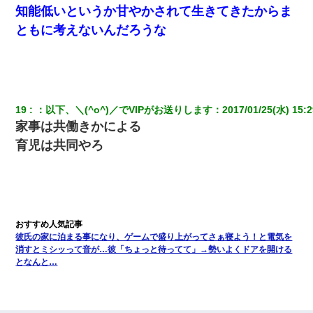
知能低いというか甘やかされて生きてきたからま
ともに考えないんだろうな
19
：
以下、＼(^o^)／でVIPがお送りします
：
2017/01/25(水) 15:2
家事は共働きかによる
育児は共同やろ
彼氏の家に泊まる事になり、ゲームで盛り上がってさぁ寝よう！と電気を
消すとミシッって音が…彼「ちょっと待ってて」→勢いよくドアを開ける
となんと…