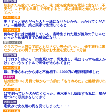
朝起きたら嫁がいなかった。俺（嫁も嫁実家も電話に出ない…不
安だ）→ 仕事を早退して帰宅すると、嫁と嫁両親と知らない男が
２人・・・
妻「ずっと好きだった人と一緒になりたいから、わかれてくださ
い」→離婚後、娘と実家で生活してると…
何年か前に妹は離婚している。当時生まれた姪が義弟の子じゃな
かったため妹有責での離婚になり…
クラスで一人無口で誰とも話さない男子がいた。→修学旅行に来
なかったその男子に女子達がお土産を渡した。5分後…
【ワロタ】姉から「肉食系14才、乳丸出し、毛はうっすら生えか
け」というタイトルで画像が送られてきた
嫁に不倫されたから嫁と不倫相手に1000万の慰謝料請求した
結婚生活10ヶ月目で嫁から一方的に「もう冷めた」と離婚切り出
された
17年飼っていた犬が亡くなった。鼻水垂らし嗚咽する私に、猫が
近づいて頭突きをしてきて…
宅飲みで女友達の乳を見てしまった・・・