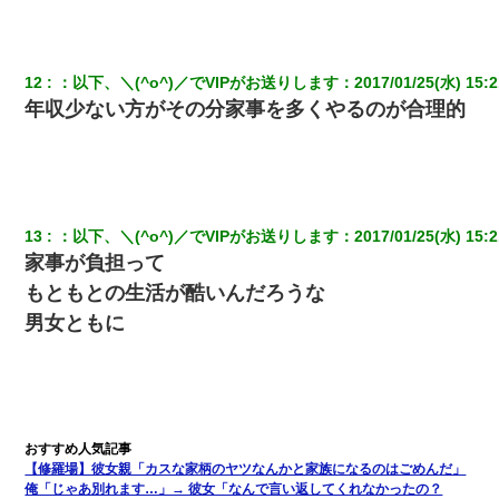
彼女(37)の情欲がえげつない件ｗｗｗｗｗｗｗ
12
：
以下、＼(^o^)／でVIPがお送りします
：
2017/01/25(水) 15:2
上司「何なの、この書類！！」私「あの‥」上司「今は私が話し
年収少ない方がその分家事を多くやるのが合理的
てるの！」私「ですから」上司「黙って聞きなさい！」私「それ
は」上司「言い訳しない！」→結果ｗｗｗｗｗ
ミスした新人(
)に冗談で「行為させてくれたら許してあげる」
って言ったら・・・
13
：
以下、＼(^o^)／でVIPがお送りします
：
2017/01/25(水) 15:2
家事が負担って
とっさに女児を捕まえたら変質者扱いされた。母親「あっち行っ
てよ！気持ち悪い！（ｼｯｼｯ」→ 後日、俺を見つけた母親がすっ飛
もともとの生活が酷いんだろうな
んできて・・・
男女ともに
私『貯金貯まったし、やっと家建てられるね！』夫「実家を二世
帯住宅にした。それに貯金使った」→私『離婚しよう』夫「え
っ」私『使った貯金はあげるから』→すると…
【画像】女上司(30)「終電なくなったね…部屋くる？」ワイ「行
きます！」
【修羅場】彼女親「カスな家柄のヤツなんかと家族になるのはごめんだ」
俺「じゃあ別れます…」→ 彼女「なんで言い返してくれなかったの？