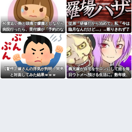
対応へ！さらに義援金5000万円
インし、チャレンジしたらとん
を寄付！！他
でもない事態になった。救急車
運ばれ胃の洗浄や入院2日で10万
ロッカーの現金が盗まれるも
超えて...
店長に疑われ激怒！10代キャバ
嬢の私、自力でロッカー内にカ
旦那「結婚５年目記念のプレ
40度近い熱と頭痛で朦朧としながら
従弟「研修だから泊めて」私「今は
メラを仕掛けて犯人を特定した
ゼント！」私「嬉しい！指輪
ら同僚の女だった…警察へ行く
病院行ったら、受付嬢が「予約のな
臨月なんだけど…」→断りきれず了
だ！」義家族「古い指輪はもう
と言って止められ、加害者に泣
いらないでしょ？」私「え
い人は診ません」と拒否された。タ
承したら、さらに図々しい要求まで
かれながら大揉めして・・・
っ…」→まさかの要求に…
クシーを呼ぶための電話も貸してく
飛び出して…
公園遊びの菓子交換が嫌だ。
旦那が仕事でやらかして、減
大人数だと菓子食べ放題みたい
れず...
給＆異動になった。旦那「会社
になっちゃって身体にも歯にも
辞めて来た」私「一体何をやら
良くないし最悪
かしたの？」旦那「…」→結
果…
明日が期末テストなのに勉強
もしないでテレビ見てる息子。
色々副業に手を出したけど、
【驚愕】嫁さんの浮気が判明→間男
義兄嫁が自宅をサロンにして姪を毎
消したら発狂し「俺は底辺高校
結局残業するのが1番稼げるな
でいいのｗバカだしｗ」って開
と対面してみた結果ｗｗｗ
日ウトメへ預ける生活に。数年後、
【画像】ワイ「アルファード
き直り。
そのツケが一気に回ってきて…
いいなあ。買いに行くか」店員
旦那を亡くして８年。介護す
「ほいっ見積もりな！」ワイ
るつもりでウトメと同居してた
「金額おかしくね？」←お前ら
のに「早く出て行け」とコトメ
もそう思うよな？？？？？
がうるさい。私もウトメも納得
【緊急】爆美女「すみませ
して同居してるんだから干渉し
ん。砲弾3つ持ってきました」警
ないでくれる！
察「！？」自衛隊「！？」→結
冷凍庫パンパン問題がずっと
果w w w w w w w w
付きまとっている。ふるさと納
【悲報】Z世代「なんでセルフ
税も頼みたいけれど入れる場所
レジなのに自分で商品通さない
がない
といけないんだ」
お前ら『ペルチェ素子の首ネ