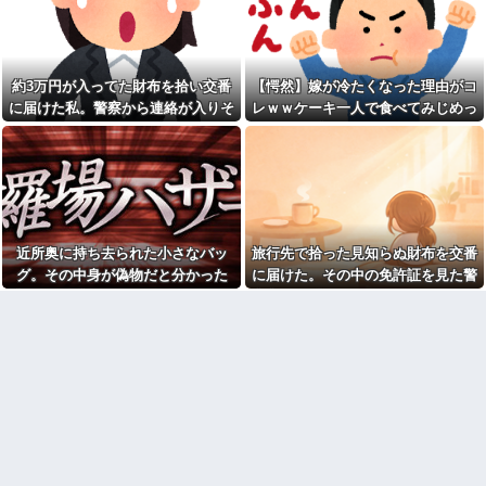
育係は俺ですが…」→突然の聞
読スルー」して強引に出勤させ
き取り調査が始まり…
た。無事に終わった夜、後輩か
ら届いた「意味深なLINE」の内
職場全員が長崎の出島を知ら
容に血の気が引いた話←完全に
ない。逆に私が変な人扱いされ
未読スルー見抜かれてて草
た、一般常識だと思ってたのに
約3万円が入ってた財布を拾い交番
【愕然】嫁が冷たくなった理由がコ
100均のレジで「白ありません
月に一度の夕食で何を作って
に届けた私。警察から連絡が入りそ
レｗｗケーキ一人で食べてみじめっ
か？」と質問し、列をストップ
も義母に味や手際をネチネチ言
させてニヤニヤする迷惑サラリ
の金が私のものになった結果...
て言われてた・・・
われる。箱どおりのカレーに文
ーマン！並んでいる客の苛立ち
句をつけられた時に「お客様セ
を楽しむ底意地の悪さに激怒
ンターに電話します」と…
夫も私も10連休。あれもした
三児のパパ『父さんな、動画
いこれもしたいと2人でｷｬｯｷｬｳﾌﾌ
編集で食っていこうと思うん
と計画立ててたら、義妹が出来
だ』→結果
婚で5月4日に顔合わせするから
フリマ民「あと500円値下げ出
「兄ちゃんヨロシク」って連絡
近所奥に持ち去られた小さなバッ
旅行先で拾った見知らぬ財布を交番
来ませんか????」ワイ「ほ～い
が…
購入ｗ」
グ。その中身が偽物だと分かった
に届けた。その中の免許証を見た警
お盆になると旦那の祖父母宅
福田雄一「新ケロロに福田組
に５泊くらいさせられる。旦那
時、どんな顔をするのか楽しみで…
察官から「これ、あなたじゃないで
が出ます！」→爆死 ちいかわ
は「行かなくていいよ」って言
すか」と言われ…
の監督「原作に忠実に」→爆売
うんだけどトメに誘われると断
れ
れなくなってしまう
【悲報】菊地亜美さん、マレ
ねりけしで作った正露丸を飲
ーシアに移住ｗｗｗｗｗｗｗｗ
ませたら｢すっげー効いた。サン
ｗｗｗｗｗｗｗｗｗｗｗｗｗｗ
キューな｣と笑顔で返された
ｗｗｗ
嫁「最近さ、家事に気持ちが
ダイアンのじゃない方がユー
こもってないよね」俺「ちゃん
スケさんになってしまっている
とやってるだろ」→分担してい
という事実←これ
たはずの家事を巡って夫婦で揉
めることに…
【悲報】 ワイ「ラーメン一袋