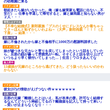
の幼稚園に来る
朝起きたら嫁がいなかった。俺（嫁も嫁実家も電話に出ない…不
安だ）→ 仕事を早退して帰宅すると、嫁と嫁両親と知らない男が
２人・・・
【不幸な結婚式】新郎親族「ブスのくせにドレスなんか着ちゃっ
てさ～ほんと恥ずかしいわよね～（大声」新郎両親「！！！（土
下座」→ 結果・・・
嫁に不倫されたから嫁と不倫相手に1000万の慰謝料請求した
妹が嘘つきな元カレと寄りを戻してしまったという話をしていた
ら、旦那の顔が曇って雰囲気が一転。そそくさと話を切り上げて
いつもより早く寝付いてしまった…｜生活｜ワロタあんてな
13歳娘が元嫁のところから逃げてきた。どう扱ったらいいのかわ
からない
彼女(37)の情欲がえげつない件ｗｗｗｗｗｗｗ
旦那の元嫁「離婚したとはいえ、私が本来の妻。許可なく結婚す
るなんてどういう神経してるの？離婚届を記入して持って来い」
→笑いが止まらなくなり・・・