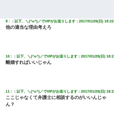
22歳の頃、父に36歳の男性とお見合いをしてくれと頼まれた。父
の親会社の経営者の息子さんだったので、父も喜んで私の写真を
送ったんだが→
9
：
以下、＼(^o^)／でVIPがお送りします
：
2017/01/29(日) 18:22
居酒屋にて。兄の紹介者「お酒飲みなって」私「未成年なので無
他の適当な理由考えろ
理です！」酷すぎるワードの連発で、耐えきれず店員に5千円を渡
し「お勘定です。逃がして下さい」その後、録音内容を父に聞か
せたら...
兄の新しい嫁がやらかしすぎて辛い。当たり前のように実家や姪
の幼稚園に来る
10
：
以下、＼(^o^)／でVIPがお送りします
：
2017/01/29(日) 18:2
離婚すればいいじゃん
【驚愕】5000円でＪＫと行為してきたが後悔しかない…
【悲報】お風呂で父親と姉が完全に行為してるんだが...
11
：
以下、＼(^o^)／でVIPがお送りします
：
2017/01/29(日) 18:2
妻が亡くなったんだけど正直ガチで嬉しい
ここじゃなくて弁護士に相談するのがいいんじゃ
ん？
【衝撃】婚約者「兄と結婚はするけど嫁入りするわけじゃない。
お互い干渉はしないようにしましょう」→ その後に結納金の話を
したので、母が・・・