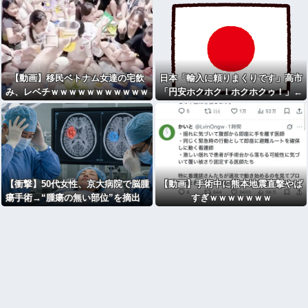
【動画】移民ベトナム女達の宅飲
日本「輸入に頼りまくりです」高市
み、レベチｗｗｗｗｗｗｗｗｗｗｗ
「円安ホクホク！ホクホクゥ！」←
ｗｗｗｗｗｗｗｗｗｗｗｗｗ
【衝撃】50代女性、京大病院で脳腫
【動画】手術中に熊本地震直撃やば
瘍手術→“腫瘍の無い部位”を摘出
すぎｗｗｗｗｗｗｗ
2度「腫瘍ではない」と出るも続
行、脳幹損傷で“植物状態”に