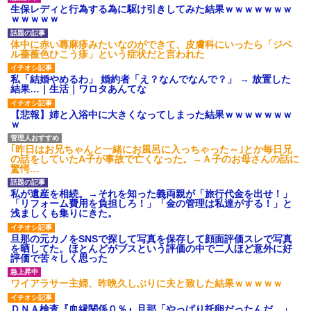
いよ！」と怒鳴りだし...
生保レディと行為する為に駆け引きしてみた結果ｗｗｗｗｗｗｗ
【衝撃】報酬100万円超の治験
ｗｗｗｗｗ
募集がこちらｗｗｗｗｗ(※画像
あり)
体中に赤い蕁麻疹みたいなのができて、皮膚科にいったら「ジベ
【ネット騒然】惨殺されたタ
ル薔薇色ひこう疹」という症状だと言われた
ワマン頂き女子のこの動画、す
げえええええｗｗｗｗｗｗｗｗ
私「結婚やめるわ」 婚約者「え？なんでなんで？」 → 放置した
ｗｗｗ
結果…｜生活｜ワロタあんてな
【愕然】白のクラウン俺氏、
高速道路左車線を制限速度で走
【悲報】姉と入浴中に大きくなってしまった結果ｗｗｗｗｗｗｗ
った結果wwwwwwwwwwww
ｗ
百年の恋12-899 食べた量を
張り合ってくる
｢昨日はお兄ちゃんと一緒にお風呂に入っちゃった～｣とか毎日兄
【悲報】佐藤輝明・・・２軍
の話をしていたA子が事故で亡くなった。→Ａ子のお母さんの話に
でも盛大にやらかす←あまり悲
驚愕…
しませないでくれ
私が遺産を相続。→それを知った義両親が「旅行代金を出せ！」
「リフォーム費用を負担しろ！」「金の管理は私達がする！」と
浅ましくも集りにきた。
旦那の元カノをSNSで探して写真を保存して顔面評価スレで写真
を晒してた。ほとんどがブスという評価の中で二人ほど意外に好
評価で苦々しく思った
ワイアラサー主婦、昨晩久しぶりに夫と致した結果ｗｗｗｗｗ
ＤＮＡ検査『血縁関係０％』旦那「やっぱり托卵だったんだ…」