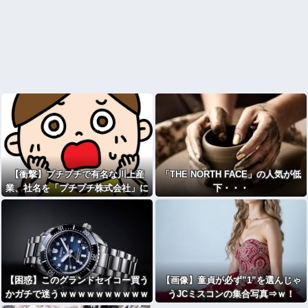
【衝撃】プチプチで有名な川上産
「THE NORTH FACE」の人気が低
業、社名を「プチプチ株式会社」に
下・・・
変更されるｗｗｗｗｗ
【困惑】このグランドセイコー買う
【画像】童貞が必ず”1”を選んじゃ
かガチで迷うｗｗｗｗｗｗｗｗｗｗ
うJCミスコンの集合写真⇒ｗ！