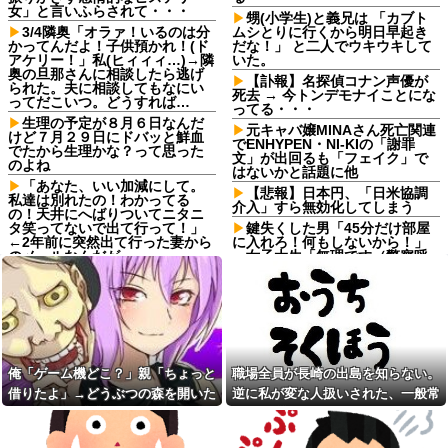
女」と言いふらされて・・・
甥(小学生)と義兄は 「カブト
3/4隣奥「オラァ！いるのは分
ムシとりに行くから明日早起き
かってんだよ！子供預かれ！(ド
だな！」 と二人でウキウキして
アケリー！」私(ヒィィィ…)→隣
いた。
奥の旦那さんに相談したら逃げ
【訃報】名探偵コナン声優が
られた。夫に相談してもなにい
死去 → 今トンデモナイことにな
ってだこいつ。どうすれば…
ってる・・・
生理の予定が８月６日なんだ
元キャバ嬢MINAさん死亡関連
けど７月２９日にドバッと鮮血
でENHYPEN・NI-KIの「謝罪
でたから生理かな？って思った
文」が出回るも「フェイク」で
のよね
はないかと話題に他
「あなた、いい加減にして。
【悲報】日本円、「日米協調
私達は別れたの！わかってる
介入」すら無効化してしまう
の！天井にへばりついてニタニ
タ笑ってないで出て行って！」
鍵失くした男「45分だけ部屋
←2年前に突然出て行った妻から
に入れろ！何もしないから！」
のメールなんだが…
→女子大生「無理です（警察呼
びます）」→男「熱中症になれ
新幹線で。車掌「グリーン車
ってか！使えないな！」完全に
からご退出ください」乗客
不審者で草ｗｗｗ
「…」→注意されても動かない
乗客を見ていたら、その直後ま
【相談】私は学生なんだけ
さかの展開に…
ど、学校行けない。最近ずっと
ダルくて何となく悲しい。親に
私「映画代、5000円出すね」
不登校宣言するか、もしく
彼「はい、お釣り」→受け取っ
俺「ゲーム機どこ？」親「ちょっと
職場全員が長崎の出島を知らない。
は…。もう苦しすぎてこれ以上
た金額を見て、デート中の違和
の道が思いつかない。
借りたよ」→どうぶつの森を開いた
逆に私が変な人扱いされた、一般常
感に気づいてしまい…
「Virtual Insanity」30年越し
瞬間、村が大変なことになってい
識だと思ってたのに
おっさんバイトが何も言わず
の“公式和訳“が公開される
辞めた。労働局「パワハラの通
て…
報がありました」俺「えっ、教
欠勤連絡してきた後輩を「未