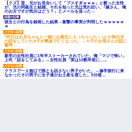
【クズ】昔、兄がお見合いして「ブスすぎｗｗｗ」と断った女性
が、兄の同級生と結婚。それを知った兄は荒れ狂い、｢嫁さん、俺
のお古ですが気分はどう？」とメールを送った→
彼女との行為を録画した結果→衝撃の事実が判明したｗｗｗｗｗ
ｗ
｢昨日はお兄ちゃんと一緒にお風呂に入っちゃった～｣とか毎日兄
の話をしていたA子が事故で亡くなった。→Ａ子のお母さんの話に
驚愕…
新卒の女性社員に1年半ストーカーされていた。俺「マジで怖い」
上司「話をしてみる」→女性社員「実は10数年前に…」
クラスで一人無口で誰とも話さない男子がいた。→修学旅行に来
なかったその男子に女子達がお土産を渡した。5分後…