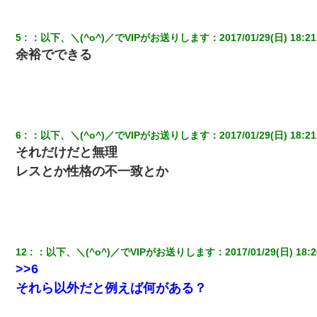
彼氏の家に泊まる事になり、ゲームで盛り上がってさぁ寝よう！
と電気を消すとミシッって音が…彼「ちょっと待ってて」→勢い
5
：
以下、＼(^o^)／でVIPがお送りします
：
2017/01/29(日) 18:21
よくドアを開けるとなんと…
余裕でできる
この母親は娘の黒歴史を掘り出さないと死ぬんか？ 死ぬんか？
上司「何なの、この書類！！」私「あの‥」上司「今は私が話し
てるの！」私「ですから」上司「黙って聞きなさい！」私「それ
6
：
以下、＼(^o^)／でVIPがお送りします
：
2017/01/29(日) 18:21
は」上司「言い訳しない！」→結果ｗｗｗｗｗ
それだけだと無理
レスとか性格の不一致とか
昨日37歳のおばさんと行為したんだけどめちゃくちゃだった
【衝撃】職場に入って来た綺麗な新人さんに職場を案内すること
に → 新人「ドンッ！」私「！？」→ 突然、突き飛ばされて左手
の甲を踏みつけられて…
12
：
以下、＼(^o^)／でVIPがお送りします
：
2017/01/29(日) 18:2
>>6
父が他界→父のフリン相手『どうか相続を放棄して下さい、昔の
ことは謝ります。ごめんなさい…』私「お子さんはフリン略奪婚
それら以外だと例えば何がある？
って知ってるの？」相手『 』結果→