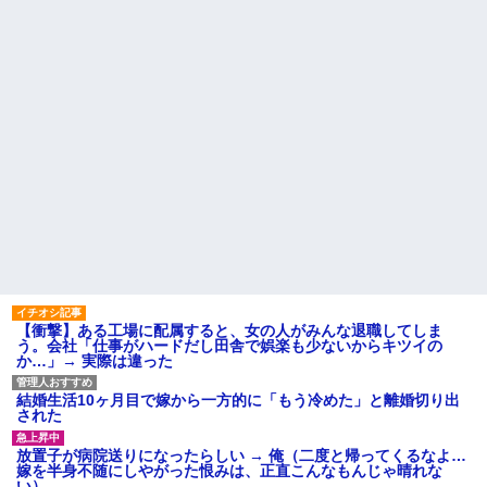
【衝撃】ある工場に配属すると、女の人がみんな退職してしま
う。会社「仕事がハードだし田舎で娯楽も少ないからキツイの
か…」→ 実際は違った
結婚生活10ヶ月目で嫁から一方的に「もう冷めた」と離婚切り出
された
放置子が病院送りになったらしい → 俺（二度と帰ってくるなよ…
嫁を半身不随にしやがった恨みは、正直こんなもんじゃ晴れな
い）