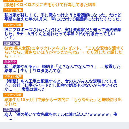
[緊急]ベロベロの女に声をかけて行為してきた結果
私は家が貧しくて、手に職をつけようと看護師になった。だけど
卒業を控えた年の1月末、車にひかれて看護師になれなくなった。
彼にプロポーズされたんだけど、実は資産家だと知って婚約破棄
した。B子「A男くんと別れたって本当？私が付き合ってもい
い？」
彼女(美人女医)にネックレスをプレゼント。「こんな安物を渡すく
らいなら、渡さないほうがマシだからね」→ ６０万したと話した
ら・・・
私「結婚やめるわ」 婚約者「え？なんでなんで？」 → 放置した
結果…｜生活｜ワロタあんてな
【衝撃】ある工場に配属すると、女の人がみんな退職してしま
う。会社「仕事がハードだし田舎で娯楽も少ないからキツイの
か…」→ 実際は違った
結婚生活10ヶ月目で嫁から一方的に「もう冷めた」と離婚切り出
された
友人「酒の勢いで女先輩をホテルに連れ込んだｗｗｗｗｗ」俺
「…」