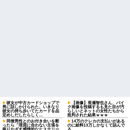
彼女が中古カードショップで
【画像】長瀬智也さん、バイ
男に話しかけられた。いきなり
ク画像を投稿するも見た目が汚
彼女の持ち歩いてたカードを品
らしいとネットの女性たちから
定めしだしたらしく…
批判された結果ｗｗｗ
同僚男性とのお付き合いを断
14万のクレカの支払いがある
ったら「理屈に合わない主張を
のに給料13万しかなくて詰んで
振りかざす感情的なヒステリー
る