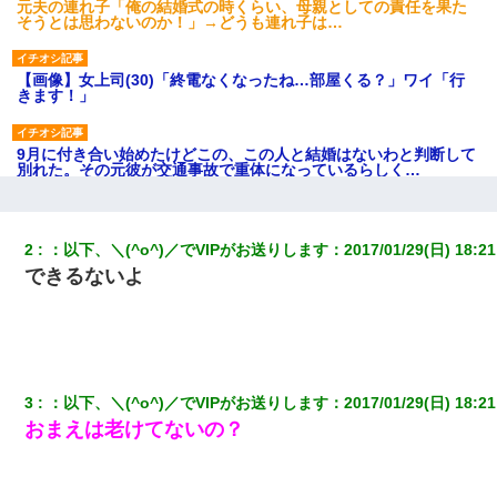
元夫の連れ子「俺の結婚式の時くらい、母親としての責任を果た
そうとは思わないのか！」→どうも連れ子は…
【画像】女上司(30)「終電なくなったね…部屋くる？」ワイ「行
きます！」
9月に付き合い始めたけどこの、この人と結婚はないわと判断して
別れた。その元彼が交通事故で重体になっているらしく…
ワイアラサー主婦、昨晩久しぶりに夫と致した結果ｗｗｗｗｗ
2
：
以下、＼(^o^)／でVIPがお送りします
：
2017/01/29(日) 18:21
できるないよ
旦那の元カノをSNSで探して写真を保存して顔面評価スレで写真
を晒してた。ほとんどがブスという評価の中で二人ほど意外に好
評価で苦々しく思った
出張中の旦那から『フリンしやがって、このクズ』と電話が。私
「本当に家まで来たの？証拠は？」旦那「俺の言葉が信じられな
3
：
以下、＼(^o^)／でVIPがお送りします
：
2017/01/29(日) 18:21
いのか！」→ 離婚後
おまえは老けてないの？
彼女との行為を録画した結果→衝撃の事実が判明したｗｗｗｗｗ
ｗ