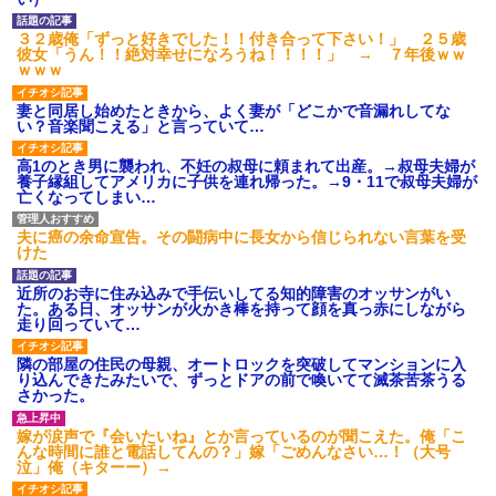
３２歳俺「ずっと好きでした！！付き合って下さい！」 ２５歳
彼女「うん！！絶対幸せになろうね！！！！」 → ７年後ｗｗ
ｗｗｗ
妻と同居し始めたときから、よく妻が「どこかで音漏れしてな
い？音楽聞こえる」と言っていて…
高1のとき男に襲われ、不妊の叔母に頼まれて出産。→叔母夫婦が
養子縁組してアメリカに子供を連れ帰った。→9・11で叔母夫婦が
亡くなってしまい…
夫に癌の余命宣告。その闘病中に長女から信じられない言葉を受
けた
近所のお寺に住み込みで手伝いしてる知的障害のオッサンがい
た。ある日、オッサンが火かき棒を持って顔を真っ赤にしながら
走り回っていて…
隣の部屋の住民の母親、オートロックを突破してマンションに入
り込んできたみたいで、ずっとドアの前で喚いてて滅茶苦茶うる
さかった。
嫁が涙声で『会いたいね』とか言っているのが聞こえた。俺「こ
んな時間に誰と電話してんの？」嫁「ごめんなさい…！（大号
泣」俺（キターー）→