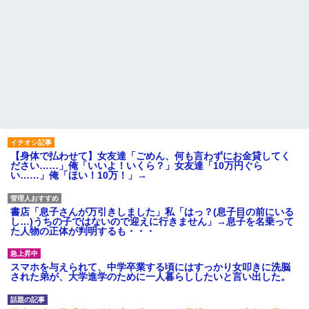
【身体で払わせて】女友達「ごめん、何も言わずにお金貸してく
ださい……」俺「いいよ！いくら？」女友達「10万円ぐら
い……」俺「ほい！10万！」→
書店「息子さんが万引きしました」私「はっ？(息子目の前にいる
し…)うちの子ではないので迎えに行きません」→息子を名乗って
た人物の正体が判明するも・・・
スマホを与えられて、中学卒業する頃にはすっかり女叩きに洗脳
された弟が、大学進学のために一人暮らししたいと言い出した。