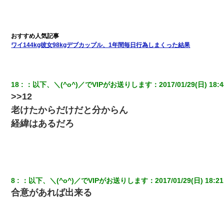
ＤＮＡ検査『血縁関係０％』旦那「やっぱり托卵だったんだ…」
嫁「本当に身に覚えがない」「なにかの間違いだ！取り違え
だ！」→ 嫁「あっ」
ワイ144kg彼女98kgデブカップル、1年間毎日行為しまくった結果
17年飼っていた犬が亡くなった。鼻水垂らし嗚咽する私に、猫が
近づいて頭突きをしてきて…
３２歳俺「ずっと好きでした！！付き合って下さい！」 ２５歳
18
：
以下、＼(^o^)／でVIPがお送りします
：
2017/01/29(日) 18:4
彼女「うん！！絶対幸せになろうね！！！！」 → ７年後ｗｗ
>>12
ｗｗｗ
老けたからだけだと分からん
経緯はあるだろ
私（23）冗談のつもりで上司（27）に胸を揉ませた結果・・・
嫁に不倫されたから嫁と不倫相手に1000万の慰謝料請求した
｢昨日はお兄ちゃんと一緒にお風呂に入っちゃった～｣とか毎日兄
8
：
以下、＼(^o^)／でVIPがお送りします
：
2017/01/29(日) 18:21
の話をしていたA子が事故で亡くなった。→Ａ子のお母さんの話に
驚愕…
合意があれば出来る
小2の頃、妹と昼寝してたら家が火事になってて気づくと逃げ場が
なかった。妹を抱き締めて「ﾀﾋんじゃうよ」って泣いてたら…