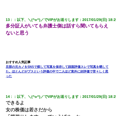
友人とふたりで山口に旅行した時の事。レンタカーを借りて山の
中の道を走っていたら、突然ガガッ！って音がして…
13
：
以下、＼(^o^)／でVIPがお送りします
：
2017/01/29(日) 18:2
多分証人がいても弁護士側は話すら聞いてもらえ
妻「ずっと好きだった人と一緒になりたいから、わかれてくださ
ないと思う
い」→離婚後、娘と実家で生活してると…
[緊急]ベロベロの女に声をかけて行為してきた結果
童貞俺、宅飲みした女友達2人を家に泊めた結果ｗｗｗｗｗｗ
旦那の元カノをSNSで探して写真を保存して顔面評価スレで写真を晒して
た。ほとんどがブスという評価の中で二人ほど意外に好評価で苦々しく思
った
14
：
以下、＼(^o^)／でVIPがお送りします
：
2017/01/29(日) 18:2
できるよ
女の株価は若さだから