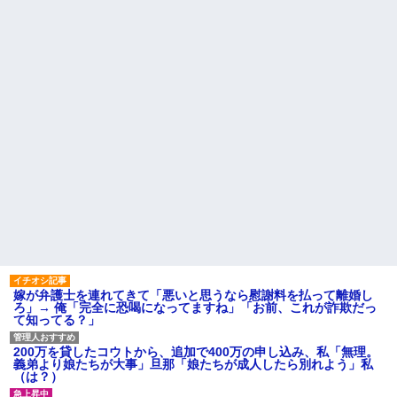
だけじゃ足らんわ！二袋作った
【驚愕】サークルで付き合っ
ろ！」→結果ｗｗｗ
た男が既婚者だった！しかも妻
から直接電話が来たんだがｗｗ
俺「ゲーム機どこ？」親「ち
ｗｗ
ょっと借りたよ」→どうぶつの
森を開いた瞬間、村が大変なこ
転校生と仲良くなってその子
とになっていて…
の家に遊びに行ったら私が小さ
い頃に撮った写真があった
間男が嫁と一緒に「お願いし
ます離婚してください。出来る
【衝撃】50代女性、京大病院
だけの償いはします。」とか言
で脳腫瘍手術→“腫瘍の無い部
ってきたからブチ切れて100発ぐ
位”を摘出 2度「腫瘍ではな
らい殴る蹴るでフルボッコに...
い」と出るも続行、脳幹損傷
で“植物状態”に
ハードオフに売っていた4万
4000円のフィギュアがヤバすぎ
パートの面接で号泣しながら
るｗｗｗｗｗｗ「こんな高い
「ここもダメだったらもう食べ
の？ｗｗ」「逆に超安い」
ていけないんです」って熱弁し
てた人がいた
私「ちょっと、人の家の金庫
触らないでよ！」キチママ『そ
主な税金の成り立ちを調べて
こに金庫があったから、開けて
みたよ
みようとしただけ☆』義兄「泥
は出てけ！二度と来るな！」結
果・・・
嫁が弁護士を連れてきて「悪いと思うなら慰謝料を払って離婚し
私「初めて飲む味だけどなん
ろ」→ 俺「完全に恐喝になってますね」「お前、これが詐欺だっ
のお茶？」彼「ちっ！」私「」
て知ってる？」
【GIF】JSのカンチョーワロ
タ
200万を貸したコウトから、追加で400万の申し込み、私「無理。
後続車にクラクションを鳴ら
義弟より娘たちが大事」旦那「娘たちが成人したら別れよう」私
され彼氏が逆切れ。「何クラク
（は？）
ション鳴らしてんだ！降りてこ