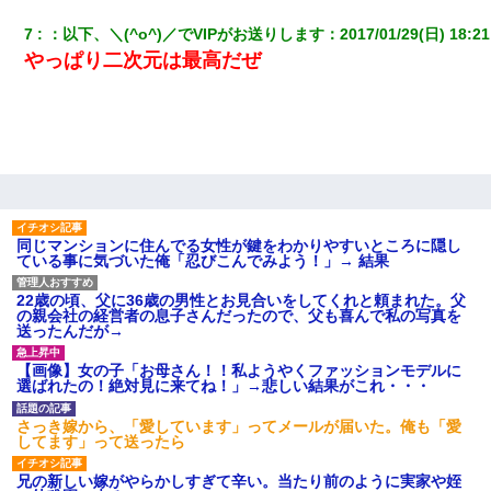
7
：
以下、＼(^o^)／でVIPがお送りします
：
2017/01/29(日) 18:21
やっぱり二次元は最高だぜ
同じマンションに住んでる女性が鍵をわかりやすいところに隠し
ている事に気づいた俺「忍びこんでみよう！」→ 結果
22歳の頃、父に36歳の男性とお見合いをしてくれと頼まれた。父
の親会社の経営者の息子さんだったので、父も喜んで私の写真を
送ったんだが→
【画像】女の子「お母さん！！私ようやくファッションモデルに
選ばれたの！絶対見に来てね！」→悲しい結果がこれ・・・
さっき嫁から、「愛しています」ってメールが届いた。俺も「愛
してます」って送ったら
兄の新しい嫁がやらかしすぎて辛い。当たり前のように実家や姪