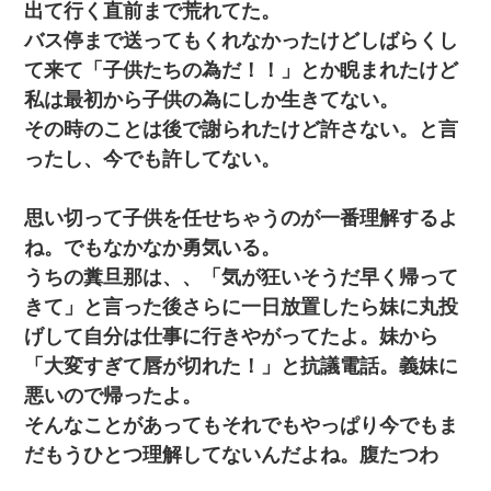
出て行く直前まで荒れてた。
バス停まで送ってもくれなかったけどしばらくし
【唖然】帰宅したら旦那のスポーツカーが消えていた。警察『目
立つし、すぐ見つかるかもしれません』→ 数時間後・・警察『××
て来て「子供たちの為だ！！」とか睨まれたけど
さんご存じですか？』
私は最初から子供の為にしか生きてない。
その時のことは後で謝られたけど許さない。と言
アパートのドアに『ハンザイ者！この人はさいあくの人です』と
張り紙が！大家「面倒はごめんだよ」私「はあ」→警察に行き、
ったし、今でも許してない。
見回りで犯人が捕まったが、それが…｜生活｜ヌルポあんてな
思い切って子供を任せちゃうのが一番理解するよ
彼にプロポーズされたんだけど、実は資産家だと知って婚約破棄
した。B子「A男くんと別れたって本当？私が付き合ってもい
ね。でもなかなか勇気いる。
い？」
うちの糞旦那は、、「気が狂いそうだ早く帰って
きて」と言った後さらに一日放置したら妹に丸投
義兄嫁「娘が大学に入ったら下宿させて」私「しつこい、学校斡
旋のアパートに行け」→ 旦那が義兄に通報したら「志望校を変え
げして自分は仕事に行きやがってたよ。妹から
ろ！」とキレて・・・
「大変すぎて唇が切れた！」と抗議電話。義妹に
【衝撃】婚約者「兄と結婚はするけど嫁入りするわけじゃない。
悪いので帰ったよ。
お互い干渉はしないようにしましょう」→ その後に結納金の話を
そんなことがあってもそれでもやっぱり今でもま
したので、母が・・・
だもうひとつ理解してないんだよね。腹たつわ
200万を貸したコウトから、追加で400万の申し込み、私「無理。