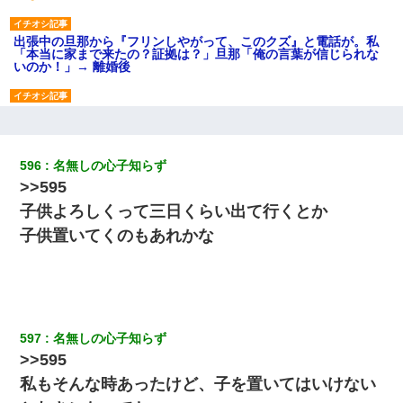
出張中の旦那から『フリンしやがって、このクズ』と電話が。私
「本当に家まで来たの？証拠は？」旦那「俺の言葉が信じられな
いのか！」→ 離婚後
高1のとき男に襲われ、不妊の叔母に頼まれて出産。→叔母夫婦が
養子縁組してアメリカに子供を連れ帰った。→9・11で叔母夫婦が
亡くなってしまい…
596
名無しの心子知らず
>>595
夫に癌の余命宣告。その闘病中に長女から信じられない言葉を受
けた
子供よろしくって三日くらい出て行くとか
子供置いてくのもあれかな
【画像】女の子「お母さん！！私ようやくファッションモデルに
選ばれたの！絶対見に来てね！」→悲しい結果がこれ・・・
【報告者がキチ】嫁「妊娠した」俺『それじゃあ皆に祝ってもら
おう』友人達を家に連れ帰ってホームパーティー→俺『皆に祝え
てもらえて良かったな！』→
597
名無しの心子知らず
>>595
婚活パーティーでよく会う美女がいた。こんな完璧な容姿を持っ
私もそんな時あったけど、子を置いてはいけない
てしても結婚て難しいんだなぁ…と思ってた