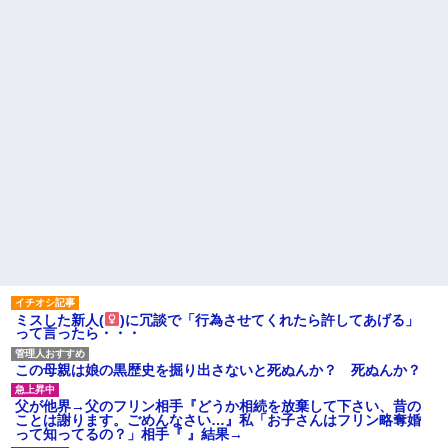
ミスした新人(
)に冗談で「行為させてくれたら許してあげる」
って言ったら・・・
この母親は娘の黒歴史を掘り出さないと死ぬんか？ 死ぬんか？
父が他界→父のフリン相手『どうか相続を放棄して下さい、昔の
ことは謝ります。ごめんなさい…』私「お子さんはフリン略奪婚
って知ってるの？」相手『 』結果→