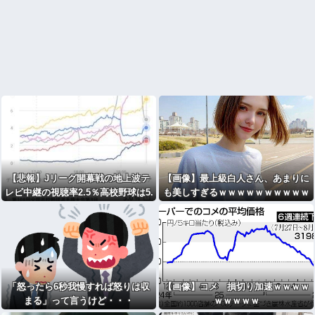
【悲報】Jリーグ開幕戦の地上波テ
【画像】最上級白人さん、あまりに
レビ中継の視聴率2.5％高校野球は5.
も美しすぎるｗｗｗｗｗｗｗｗｗｗ
0％これもう閉幕戦じゃねえか
ｗｗ
「怒ったら6秒我慢すれば怒りは収
【画像】コメ 損切り加速ｗｗｗｗ
まる」って言うけど・・・
ｗｗｗｗｗ