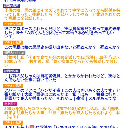
いよ！」と怒鳴りだし...
【衝撃】報酬100万円超の治験
子供の頃、母の弟にイタズラされてて中学に入ってから関係を持
募集がこちらｗｗｗｗｗ(※画像
ってしまった。拒絶したら「全部バラしてやる」と脅迫されたの
あり)
で両親に全部話した。
【ネット騒然】惨殺されたタ
ワマン頂き女子のこの動画、す
彼にプロポーズされたんだけど、実は資産家だと知って婚約破棄
げえええええｗｗｗｗｗｗｗｗ
した。B子「A男くんと別れたって本当？私が付き合ってもい
ｗｗｗ
い？」
【愕然】白のクラウン俺氏、
高速道路左車線を制限速度で走
この母親は娘の黒歴史を掘り出さないと死ぬんか？ 死ぬんか？
った結果wwwwwwwwwwww
百年の恋12-899 食べた量を
張り合ってくる
【驚愕】私「今まで育てた分のお金返してね(冗談)」息子「はい、
3000万円」→数年後。私「妹が病気になったから援助して欲し
【悲報】佐藤輝明・・・２軍
い」→
でも盛大にやらかす←あまり悲
しませないでくれ
「お前の父ちゃんは自宅警備員」とかからかわれたけど、実はと
んでもない仕事に就いていた
アパートのドアに『ハンザイ者！この人はさいあくの人です』と
張り紙が！大家「面倒はごめんだよ」私「はあ」→警察に行き、
見回りで犯人が捕まったが、それが…｜生活｜ヌルポあんてな
200万を貸したコウトから、追加で400万の申し込み、私「無理。
義弟より娘たちが大事」旦那「娘たちが成人したら別れよう」私
（は？）
ミスした新人(
)に冗談で「行為させてくれたら許してあげる」