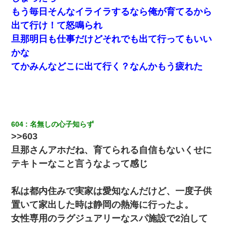
妊娠中に「おいこのブタ女！てめー席譲れ！」と絡まれ腹を殴る
もう毎日そんなイライラするなら俺が育てるから
真似された。泣きながら夫に話すと一年後に…
出て行け！て怒鳴られ
旦那明日も仕事だけどそれでも出て行ってもいい
子供の頃、母の弟にイタズラされてて中学に入ってから関係を持
ってしまった。拒絶したら「全部バラしてやる」と脅迫されたの
かな
で両親に全部話した。
てかみんなどこに出て行く？なんかもう疲れた
【身体で払わせて】女友達「ごめん、何も言わずにお金貸してく
ださい……」俺「いいよ！いくら？」女友達「10万円ぐら
い……」俺「ほい！10万！」→
【考察】兄嫁急死の1年後、兄が引越すというので手伝いに行った
604
名無しの心子知らず
ら下着が入った引き出しの奥にとんでもないモノを見つけた
>>603
旦那さんアホだね、育てられる自信もないくせに
私『貯金貯まったし、やっと家建てられるね！』夫「実家を二世
テキトーなこと言うなよって感じ
帯住宅にした。それに貯金使った」→私『離婚しよう』夫「え
っ」私『使った貯金はあげるから』→すると…
私は都内住みで実家は愛知なんだけど、一度子供
同じマンションに住んでる女性が鍵をわかりやすいところに隠し
ている事に気づいた俺「忍びこんでみよう！」→ 結果
置いて家出した時は静岡の熱海に行ったよ。
女性専用のラグジュアリーなスパ施設で2泊して