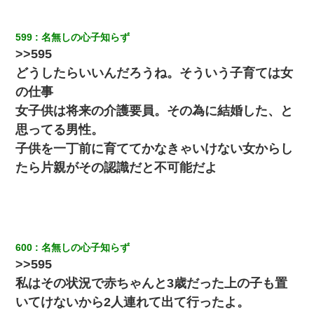
32歳ワイ、34歳の可愛い女と付き合うも現実を知ってしまい無事
死亡・・・
599
名無しの心子知らず
>>595
彼女との行為を録画した結果→衝撃の事実が判明したｗｗｗｗｗ
ｗ
どうしたらいいんだろうね。そういう子育ては女
の仕事
【修羅場】彼女親「カスな家柄のヤツなんかと家族になるのはご
女子供は将来の介護要員。その為に結婚した、と
めんだ」俺「じゃあ別れます…」→ 彼女「なんで言い返してくれ
なかったの？（泣」
思ってる男性。
子供を一丁前に育ててかなきゃいけない女からし
【画像】女上司(30)「終電なくなったね…部屋くる？」ワイ「行
たら片親がその認識だと不可能だよ
きます！」
ワイアラサー主婦、昨晩久しぶりに夫と致した結果ｗｗｗｗｗ
妻「ずっと好きだった人と一緒になりたいから、わかれてくださ
600
名無しの心子知らず
い」→離婚後、娘と実家で生活してると…
>>595
私はその状況で赤ちゃんと3歳だった上の子も置
中途採用のAが部長から呼び出された。Aはヘラヘラと部屋に入っ
いてけないから2人連れて出て行ったよ。
ていき、1時間後に号泣しながら出てきて…