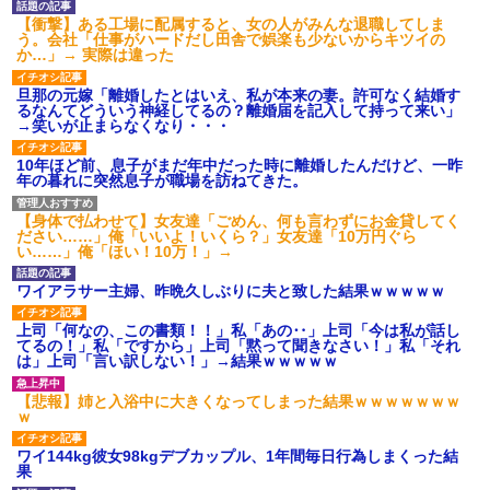
【衝撃】ある工場に配属すると、女の人がみんな退職してしま
う。会社「仕事がハードだし田舎で娯楽も少ないからキツイの
か…」→ 実際は違った
旦那の元嫁「離婚したとはいえ、私が本来の妻。許可なく結婚す
るなんてどういう神経してるの？離婚届を記入して持って来い」
→笑いが止まらなくなり・・・
10年ほど前、息子がまだ年中だった時に離婚したんだけど、一昨
年の暮れに突然息子が職場を訪ねてきた。
【身体で払わせて】女友達「ごめん、何も言わずにお金貸してく
ださい……」俺「いいよ！いくら？」女友達「10万円ぐら
い……」俺「ほい！10万！」→
ワイアラサー主婦、昨晩久しぶりに夫と致した結果ｗｗｗｗｗ
上司「何なの、この書類！！」私「あの‥」上司「今は私が話し
てるの！」私「ですから」上司「黙って聞きなさい！」私「それ
は」上司「言い訳しない！」→結果ｗｗｗｗｗ
【悲報】姉と入浴中に大きくなってしまった結果ｗｗｗｗｗｗｗ
ｗ
ワイ144kg彼女98kgデブカップル、1年間毎日行為しまくった結
果