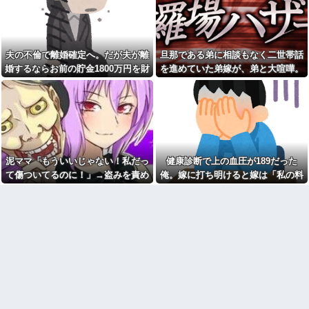
レベル高過ぎる件w w w w w w
生理の予定が８月６日なんだ
w w w
けど７月２９日にドバッと鮮血
【衝撃】広末涼子さんが地上
でたから生理かな？って思った
波にスピード復帰できる理由←
のよね
コレ、誰にも分からない模様w w
夫の不倫で離婚確定へ。だが夫が離
旦那である弟に相談もなく二世帯話
【困惑】嫁の誕生日にサプラ
w w w w w w
イズしたら「苦行だった」と言
婚するならお前の貯金1800万円を財
を進めていた弟嫁が、弟と大喧嘩。
【画像】俺たちの姫本田望
われたんだが…その理由が納得
産分与しろ」と言い出した
その騒動で夫婦仲は最悪になったは
結、久しぶりに画像を投稿した
いかないｗｗｗｗ
結果→やっぱりワイらの姫だっ
ずが…
こども園から孫が怪我した迎
たw w w w w w w w w w
えにと連絡あり。石をどかして
【画像】ワイの会社の女さ
ミミズ集め足の上に石を落とし
ん、『コレ』を強調し過ぎて完
たそうな
全にあたしこ枠を狙ってるんだ
Ａちゃんママは遊園地や水族
がw w w w w w w w w w w w
館が大嫌い。夏休みのお出かけ
泥ママ「もういいじゃない！私だっ
健康診断で上の血圧が189だった
【悲報】 マイナ保険証のクソ
先はおばあちゃんちだけ。私の
ぶり、バレるｗｗｗｗｗｗｗｗ
母「可哀想。孫ちゃんと一緒に
て傷ついてるのに！」→盗みを責め
俺。嫁に打ち明けると嫁は「私の料
ｗ
ＴＤＬに連れて行ってあげた
られた泥ママがまさかの被害者アピ
理は間違ってない」
い」→Ａママに烈火の如くキレ
私「あのお金どこ？」母「お
られた
ール。その言い分に周囲から笑いが
兄ちゃんに貸したわよ」私「勝
手に？」→昔から続く兄だけ特
こども園から孫が怪我した迎
漏れてしまい…
別扱いに限界がきて…
えにと連絡あり。石をどかして
ミミズ集め足の上に石を落とし
私「妊娠しました」義兄嫁
たそうな
「その子は私が育てる！」→義
妹の子を育ててきた私にまさか
姑が亡くなった後、舅(62歳)と
の要求をしてきて…
小姑(28歳)が並んで寝るようにな
った。おかしいと思うのは私だ
下に住み始めた住民の頭がお
け？
かしい。朝3時から部屋に掃除機
をかける音が響く・・・
【悲報】『自認レイブンクロ