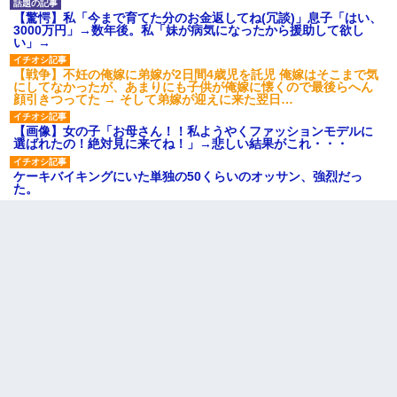
【驚愕】私「今まで育てた分のお金返してね(冗談)」息子「はい、
3000万円」→数年後。私「妹が病気になったから援助して欲し
い」→
【戦争】不妊の俺嫁に弟嫁が2日間4歳児を託児 俺嫁はそこまで気
にしてなかったが、あまりにも子供が俺嫁に懐くので最後らへん
顔引きつってた → そして弟嫁が迎えに来た翌日…
【画像】女の子「お母さん！！私ようやくファッションモデルに
選ばれたの！絶対見に来てね！」→悲しい結果がこれ・・・
ケーキバイキングにいた単独の50くらいのオッサン、強烈だっ
た。