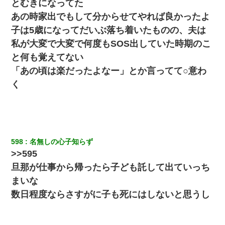
とむきになってた
あの時家出でもして分からせてやれば良かったよ
スマホを与えられて、中学卒業する頃にはすっかり女叩きに洗脳
された弟が、大学進学のために一人暮らししたいと言い出した。
子は5歳になってだいぶ落ち着いたものの、夫は
私が大変で大変で何度もSOS出していた時期のこ
居酒屋にて。兄の紹介者「お酒飲みなって」私「未成年なので無
と何も覚えてない
理です！」酷すぎるワードの連発で、耐えきれず店員に5千円を渡
し「お勘定です。逃がして下さい」その後、録音内容を父に聞か
「あの頃は楽だったよなー」とか言ってて○意わ
せたら...
く
隣室のお婆ちゃん「下階からの異臭に困ってる、今もすっごく臭
い」私「変だなあ～なにも臭わないよ」→ その後。警察『絶対に
窓とドアを開けないで』
【驚愕】5000円でＪＫと行為してきたが後悔しかない…
598
名無しの心子知らず
>>595
旦那が仕事から帰ったら子ども託して出ていっち
新卒の女性社員に1年半ストーカーされていた。俺「マジで怖い」
上司「話をしてみる」→女性社員「実は10数年前に…」
まいな
数日程度ならさすがに子も死にはしないと思うし
9月に付き合い始めたけどこの、この人と結婚はないわと判断して
別れた。その元彼が交通事故で重体になっているらしく…