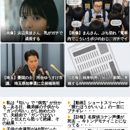
【画像】浜辺美波さん、乳がガチで
【画像】まんさん、ぶち切れ「電車
成長する
内でこういうポジのおじ、ガチでイ
ラネ」
【埼玉】憂国の士、河合ゆうすけ市
【悲報】独身弱男（50）、新聞に寄
議、 埼玉県知事選に立候補表明
稿するWWWWWWWWWWWWWW
WWWWWWWWWWWWWWWWW
WWWWWWWWWWWWWWWWW
WWWWWW
私は『匂い』で “病気” が分か
【動画】ショートスリーパー
る→ある日、義弟嫁の子供から
「寝たほうがいいよ」の一言に
「ガンの匂い」がし始めたの
ブチギレ・・・
で、夫経由で「ガンではない
【訃報】名探偵コナン声優が
か」と伝えたら怒って絶縁、そ
死去 → 今トンデモナイことにな
の結果・・・
ってる・・・
子供の血液型がAB型だった。