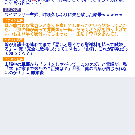
って言ったら・・・
ワイアラサー主婦、昨晩久しぶりに夫と致した結果ｗｗｗｗｗ
妹が嘘つきな元カレと寄りを戻してしまったという話をしていた
ら、旦那の顔が曇って雰囲気が一転。そそくさと話を切り上げて
いつもより早く寝付いてしまった…｜生活｜ワロタあんてな
嫁が弁護士を連れてきて「悪いと思うなら慰謝料を払って離婚し
ろ」→ 俺「完全に恐喝になってますね」「お前、これが詐欺だっ
て知ってる？」
出張中の旦那から『フリンしやがって、このクズ』と電話が。私
「本当に家まで来たの？証拠は？」旦那「俺の言葉が信じられな
いのか！」→ 離婚後