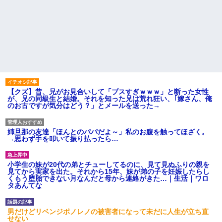
【クズ】昔、兄がお見合いして「ブスすぎｗｗｗ」と断った女性
が、兄の同級生と結婚。それを知った兄は荒れ狂い、｢嫁さん、俺
のお古ですが気分はどう？」とメールを送った→
姉旦那の友達「ほんとのパパだよ～」私のお腹を触ってほざく。
→思わず手を叩いて振り払ったら…
小学生の妹が20代の弟とチューしてるのに、見て見ぬふりの親を
見てから実家を出た。それから15年、妹が弟の子を妊娠したらし
くもう堕胎できない月なんだと母から連絡がきた…｜生活｜ワロ
タあんてな
男だけどリベンジポノレノの被害者になって未だに人生が立ち直
せない