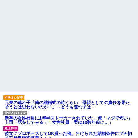
ー』 ← こいつらのタチ悪い率は
辛い物が苦手な彼女。「家の
異常
カレーはどうしてるの？」と聞
いたら、冷めてしまう返事が...
【衝撃】京大病院で正常な脳
組織を誤摘出された50代女性、
旦那「一緒に夕飯を食べた
手足も動かせず自発呼吸もでき
い」私「早く帰ってきてくれる
ない重篤状態に…「意識はあ
の？」旦那「そうじゃないん
る」
だ」→続いた言葉に思わず絶句
して…
【衝撃】嫁の言葉に確信！5年
間拒否の末、離婚を決意した理
レースクイーンをしていた姉
由が切なすぎるｗｗｗｗ
が『ZARDの坂井』についてこう
言っていた
主な税金の成り立ちを調べて
みたよ
ハードオフに売っていた4万
4000円のフィギュアがヤバすぎ
るｗｗｗｗｗｗ「こんな高い
の？ｗｗ」「逆に超安い」
私「ちょっと、人の家の金庫
触らないでよ！」キチママ『そ
こに金庫があったから、開けて
みようとしただけ☆』義兄「泥
は出てけ！二度と来るな！」結
果・・・
元夫の連れ子「俺の結婚式の時くらい、母親としての責任を果た
私「初めて飲む味だけどなん
そうとは思わないのか！」→どうも連れ子は…
のお茶？」彼「ちっ！」私「」
【GIF】JSのカンチョーワロ
新卒の女性社員に1年半ストーカーされていた。俺「マジで怖い」
タ
上司「話をしてみる」→女性社員「実は10数年前に…」
後続車にクラクションを鳴ら
され彼氏が逆切れ。「何クラク
彼女にプロポーズしてOK貰った俺、告げられた結婚条件にブチ切
ション鳴らしてんだ！降りてこ
れて無事婚約破棄・・・