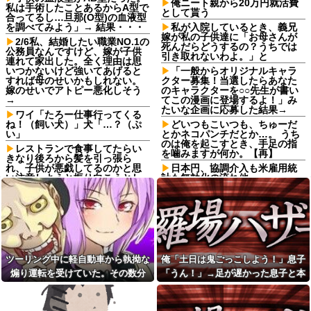
俺ニート親から20万円就活費
私は手術したことあるからA型で
として貰う
合ってるし…旦那(O型)の血液型
を調べてみよう」→ 結果・・・
私が入院しているとき、義兄
嫁が私の子供達に「お母さんが
2/6私、結婚したい職業NO.1の
死んだらどうするの？うちでは
公務員なんですけど、嫁が子供
引き取れないわよ。」と
連れて家出した。全く理由は思
いつかないけど強いてあげると
「一般からオリジナルキャラ
すれば母のせいかもしれない。
クター募集！当選したらあなた
嫁のせいでアトピー悪化しそう
のキャラクターを○○先生が書い
→
てこの漫画に登場するよ！」み
たいな企画に応募した結果→
ワイ「たろー仕事行ってくる
ね！（飼い犬）」犬「…？（ぷ
どいつもこいつも、ちゅーだ
い」
とかネコパンチだとか…。 うち
のは俺を起こすとき、手足の指
レストランで食事してたらい
を噛みますが何か。【再】
きなり後ろから髪を引っ張ら
れ、子供が悪戯してるのかと思
日本円、協調介入も米雇用統
い注意しようと振り向こうとし
計も無効化の流れ他
たら耳元でハサミの音がした！
PTA会長が事故で辞退→旦那
妙に頭が軽くなったと思った
「妻の代わりに僕がやります」
ら…
→1年後…名物ガンコジジイを草
【家族内争い】 嫁のピアノを
むしりに召喚、不登校児を学校
兄嫁が欲しがり親も譲れと言い
に復帰させる無双状態にｗｗ
出した結果…ｗｗｗｗ
【巨人対ヤクルト17回戦】巨
佐藤二朗、妻とのハグを報告
人、2回裏2アウト一二塁から浦
ツーリング中に軽自動車から執拗な
俺「土日は鬼ごっこしよう！」息子
「文〇砲より遥かに威力は弱い
田のタイムリーで同点に追いつ
煽り運転を受けていた。その数分
「うん！」→足が遅かった息子と本
が、僕のノロケ砲をお見舞いす
く！！！！！！
る」
後、思わぬ結末を目撃することにな
気で遊び続けた10年後…
【朗報】かつや感謝祭が開催
【画像】日本のセクシー過ぎ
中！人気メニューが税抜150円引
り…
る女性犯罪者一覧が冗談抜きに
き＆ご飯大盛り無料