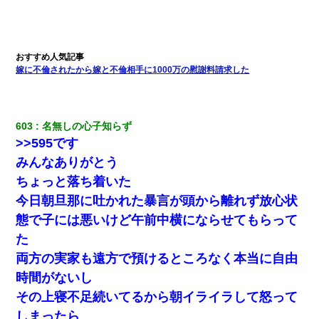
義弟より娘たちが大事」旦那「娘たちが成人したら別れよう」私
（は？）
体中に赤い蕁麻疹みたいなのができて、皮膚科にいったら「ジベ
ル薔薇色ひこう疹」という症状だと言われた
嫁に不倫されたから嫁と不倫相手に1000万の慰謝料請求した
【復讐】義兄嫁「生活費、足りない分を貸してほしい」私「貸す
わけないでしょｗｗｗｗ」→ 理由を話したら泣き出して・・私
（あまりにも希望通り）
603
名無しの心子知らず
>>595です
デパートの外商『私さんだと名乗る女が、ツケで宝石を買おうと
みんなありがとう
していて…』私「！？」→ 翌日。ママ友たちの様子が微妙におか
しくなり・・・
ちょっと落ち着いた
今日朝旦那に吐かれた暴言が頭から離れず放心状
嘘をついてフリン旅行へ出かけた嫁→翌日、嫁「ただいま～」旦
態で子には悪いけど午前中横にならせてもらって
那「娘がシんだよ。何度も連絡したのに…」嫁「えっ」→なん
と・・・
た
両方の実家も遠方で預けるところなく本当に自由
私が遺産を相続。→それを知った義両親が「旅行代金を出せ！」
時間がないし
「リフォーム費用を負担しろ！」「金の管理は私達がする！」と
浅ましくも集りにきた。
その上寝不足続いてるから朝イライラして怒って
しまったら