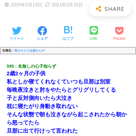
2019年5月19日
2021年3月31日
LINE
ツイート
シェア
はてブ
Pocket
引用元：
母だけど人生疲れた47
595
名無しの心子知らず
2歳2ヶ月の子供
私としか寝てくれなくていつも旦那は別室
毎晩夜泣きと肘をやたらとグリグリしてくる
子と反対側向いたら大泣き
枕に寝たがり身動き取れない
そんな状態で朝も泣きながら起こされたから朝か
ら怒ってたら
旦那に出て行けって言われた