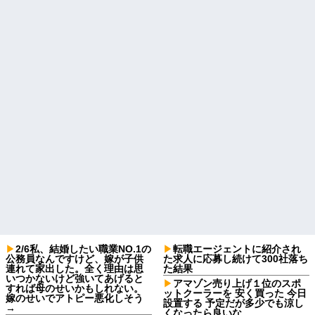
2/6私、結婚したい職業NO.1の
転職エージェントに紹介され
公務員なんですけど、嫁が子供
た求人に応募し続けて300社落ち
連れて家出した。全く理由は思
た結果
いつかないけど強いてあげると
アマゾン売り上げ１位のスポ
すれば母のせいかもしれない。
ットクーラーを 安く買った 今日
嫁のせいでアトピー悪化しそう
設置する 予定だが多少でも涼し
→
くなったら良いな