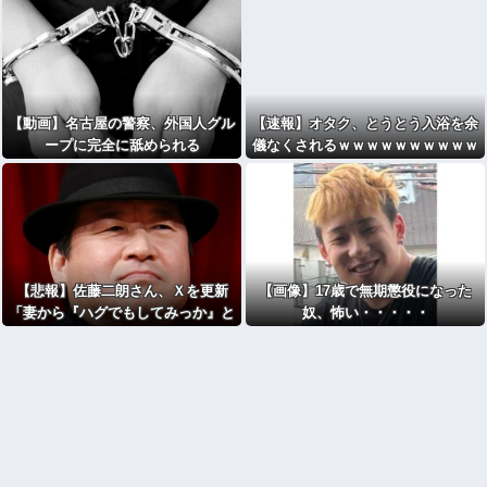
【動画】名古屋の警察、外国人グル
【速報】オタク、とうとう入浴を余
ープに完全に舐められる
儀なくされるｗｗｗｗｗｗｗｗｗｗ
ｗｗｗｗｗｗｗｗｗｗｗｗｗｗｗｗ
ｗｗ
【悲報】佐藤二朗さん、Ｘを更新
【画像】17歳で無期懲役になった
「妻から『ハグでもしてみっか』と
奴、怖い・・・・・
言われました」ｗｗｗｗｗｗｗｗｗ
ｗ