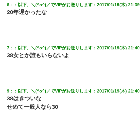
10年ほど前、息子がまだ年中だった時に離婚したんだけど、一昨
6
：
以下、＼(^o^)／でVIPがお送りします
：
2017/01/19(木) 21:39
年の暮れに突然息子が職場を訪ねてきた。
20年遅かったな
わい(42)渋谷の夜のサービスで19の女の子にゴックンさせた結果
ｗｗｗｗｗｗｗｗ
彼女との行為を録画した結果→衝撃の事実が判明したｗｗｗｗｗ
ｗ
7
：
以下、＼(^o^)／でVIPがお送りします
：
2017/01/19(木) 21:40
38女とか誰もいらないよ
ワイ144kg彼女98kgデブカップル、1年間毎日行為しまくった結
果
【衝撃】婚約者「兄と結婚はするけど嫁入りするわけじゃない。
お互い干渉はしないようにしましょう」→ その後に結納金の話を
9
：
以下、＼(^o^)／でVIPがお送りします
：
2017/01/19(木) 21:40
したので、母が・・・
38はきついな
せめて一般人なら30
【衝撃】女友達から行為中に告白されてOKした結果
三年働いてたパートを突然クビになった。しかし元職場の主要取
引先のトップが母方の叔父だったので…