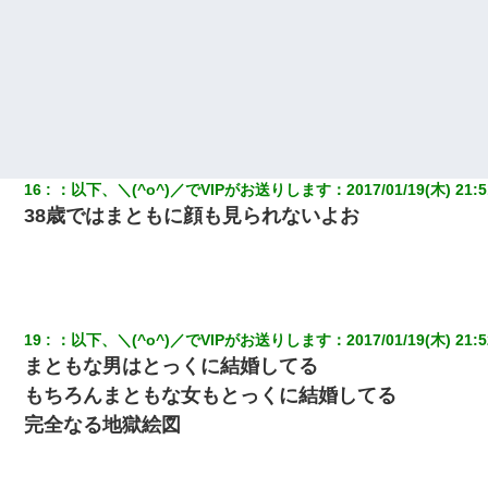
義兄嫁が義実家で「コロナ陽性だったからこのまま療養させて下
さい」と言い出してド修羅場になった
【衝撃】ヤンキー女に「サせて」って言った結果
３２歳俺「ずっと好きでした！！付き合って下さい！」 ２５歳
彼女「うん！！絶対幸せになろうね！！！！」 → ７年後ｗｗ
ｗｗｗ
16
：
以下、＼(^o^)／でVIPがお送りします
：
2017/01/19(木) 21:5
38歳ではまともに顔も見られないよお
婚活パーティーでよく会う美女がいた。こんな完璧な容姿を持っ
てしても結婚て難しいんだなぁ…と思ってた
父親がくも膜下出血で突然ﾀﾋ。→母の貯金が0なことが判明。→母
「私を家に置いてほしい、どうか見捨てないで(土下座」俺・嫁
「…」
19
：
以下、＼(^o^)／でVIPがお送りします
：
2017/01/19(木) 21:5
まともな男はとっくに結婚してる
我が家のガレージに見知らぬ車。俺「もしもし、玄関にもシャッ
もちろんまともな女もとっくに結婚してる
ターリモコンあるだろ？DOWNのボタン押してｗ」→ 待つこと１
時間弱・・・
完全なる地獄絵図
彼氏家「うちは墨入れるのが伝統だから。お前も彫れ」 → 結果…