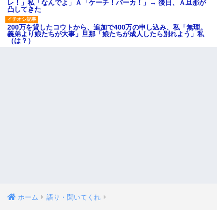
レ！」私「なんでよ」Ａ「ケーチ！バーカ！」→ 後日、Ａ旦那が
凸してきた
200万を貸したコウトから、追加で400万の申し込み、私「無理。
義弟より娘たちが大事」旦那「娘たちが成人したら別れよう」私
（は？）
ホーム
語り・聞いてくれ