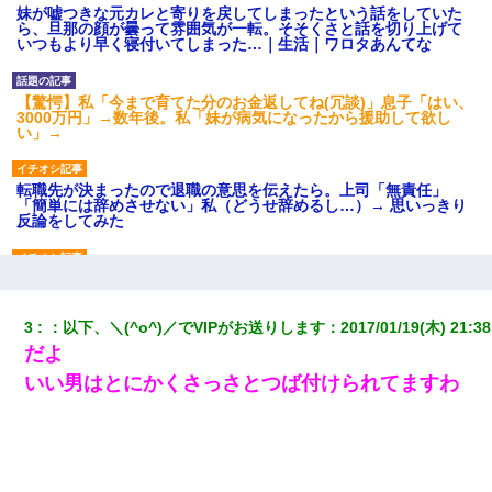
妹が嘘つきな元カレと寄りを戻してしまったという話をしていた
ら、旦那の顔が曇って雰囲気が一転。そそくさと話を切り上げて
いつもより早く寝付いてしまった…｜生活｜ワロタあんてな
【驚愕】私「今まで育てた分のお金返してね(冗談)」息子「はい、
3000万円」→数年後。私「妹が病気になったから援助して欲し
い」→
転職先が決まったので退職の意思を伝えたら。上司「無責任」
「簡単には辞めさせない」私（どうせ辞めるし…）→ 思いっきり
反論をしてみた
私（23）冗談のつもりで上司（27）に胸を揉ませた結果・・・
3
：
以下、＼(^o^)／でVIPがお送りします
：
2017/01/19(木) 21:38
旦那の元嫁「離婚したとはいえ、私が本来の妻。許可なく結婚す
だよ
るなんてどういう神経してるの？離婚届を記入して持って来い」
→笑いが止まらなくなり・・・
いい男はとにかくさっさとつば付けられてますわ
彼女にプロポーズしてOK貰った俺、告げられた結婚条件にブチ切
れて無事婚約破棄・・・