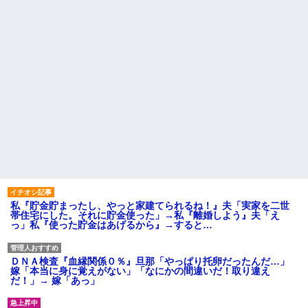
私『貯金貯まったし、やっと家建てられるね！』夫「実家を二世
帯住宅にした。それに貯金使った」→私『離婚しよう』夫「え
っ」私『使った貯金はあげるから』→すると…
ＤＮＡ検査『血縁関係０％』旦那「やっぱり托卵だったんだ…」
嫁「本当に身に覚えがない」「なにかの間違いだ！取り違え
だ！」→ 嫁「あっ」