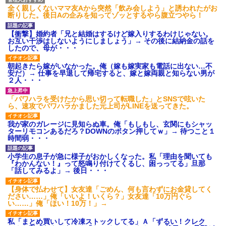
全く親しくないママ友Aから突然「飲み会しよう」と誘われたがお
断りした。後日Aの企みを知ってゾッとするやら腹立つやら！
【衝撃】婚約者「兄と結婚はするけど嫁入りするわけじゃない。
お互い干渉はしないようにしましょう」→ その後に結納金の話を
したので、母が・・・
朝起きたら嫁がいなかった。俺（嫁も嫁実家も電話に出ない…不
安だ）→ 仕事を早退して帰宅すると、嫁と嫁両親と知らない男が
２人・・・
「パワハラを受けたから思い切って転職した」とSNSで呟いた
ら、速攻でパワハラかました元上司がLINEを送ってきた。
我が家のガレージに見知らぬ車。俺「もしもし、玄関にもシャッ
ターリモコンあるだろ？DOWNのボタン押してｗ」→ 待つこと１
時間弱・・・
小学生の息子が急に様子がおかしくなった。私「理由を聞いても
『わかんない！』って怒鳴り付けてくるし、困っってる」旦那
「話してみるよ」→ 後日・・・
【身体で払わせて】女友達「ごめん、何も言わずにお金貸してく
ださい……」俺「いいよ！いくら？」女友達「10万円ぐら
い……」俺「ほい！10万！」→
私「まとめ買いして冷凍ストックしてる」Ａ「ずるい！クレク