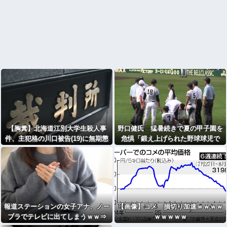
【胸糞】北海道江別大学生殺人事
野口健氏 猛暑続きで夏の甲子園を
件、主犯格の川口被告(19)に無期懲
危惧「鍛え上げられた野球球児で
役の判決
も、危ないのではないかな」
報道ステーションの女子アナ、ノー
【画像】コメ 損切り加速ｗｗｗｗ
ブラでテレビに出てしまうｗｗ⇒
ｗｗｗｗｗ
（※画像あり）