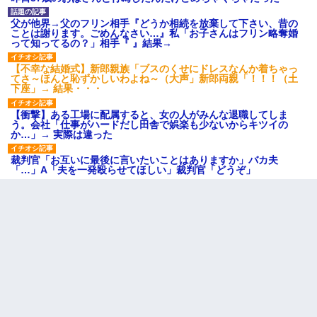
父が他界→父のフリン相手『どうか相続を放棄して下さい、昔の
ことは謝ります。ごめんなさい…』私「お子さんはフリン略奪婚
って知ってるの？」相手『 』結果→
【不幸な結婚式】新郎親族「ブスのくせにドレスなんか着ちゃっ
てさ～ほんと恥ずかしいわよね～（大声」新郎両親「！！！（土
下座」→ 結果・・・
【衝撃】ある工場に配属すると、女の人がみんな退職してしま
う。会社「仕事がハードだし田舎で娯楽も少ないからキツイの
か…」→ 実際は違った
裁判官「お互いに最後に言いたいことはありますか」バカ夫
「…」A「夫を一発殴らせてほしい」裁判官「どうぞ」