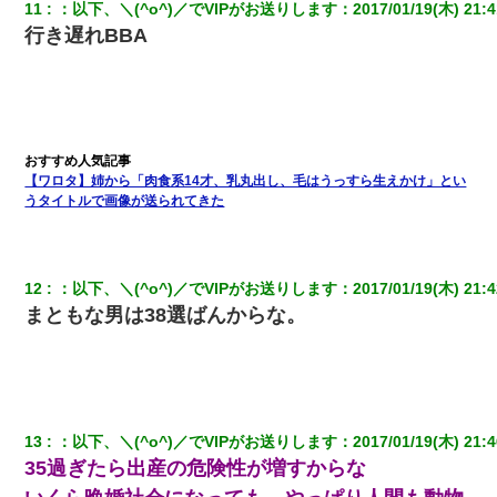
11
：
以下、＼(^o^)／でVIPがお送りします
：
2017/01/19(木) 21:4
【悲報】お風呂で父親と姉が完全に行為してるんだが...
行き遅れBBA
【衝撃】嫁父の会社に勤続１０年、手取り１４万 → 俺「２２万も
らえる会社から誘われた。転職したい」義父「クビ！（激怒」嫁
「離婚！（激怒」
兄の新しい嫁がやらかしすぎて辛い。当たり前のように実家や姪
【ワロタ】姉から「肉食系14才、乳丸出し、毛はうっすら生えかけ」とい
の幼稚園に来る
うタイトルで画像が送られてきた
テレワーク上司「会議中はカメラ付けろ！」女社員「え、事前連
絡無しは無理」上司「いいから付けろ！」→
12
：
以下、＼(^o^)／でVIPがお送りします
：
2017/01/19(木) 21:4
まともな男は38選ばんからな。
上司「何なの、この書類！！」私「あの‥」上司「今は私が話し
てるの！」私「ですから」上司「黙って聞きなさい！」私「それ
は」上司「言い訳しない！」→結果ｗｗｗｗｗ
日曜日、会社の窓を見ると同僚の姿。俺（あれ？ディズニーシー
じゃ？）→俺電話「今何してんの？」同僚「シーで並んでるこ
13
：
以下、＼(^o^)／でVIPがお送りします
：
2017/01/19(木) 21:4
と！」俺「会社にいない？」→次の瞬間、すごい鳥肌が立った
35過ぎたら出産の危険性が増すからな