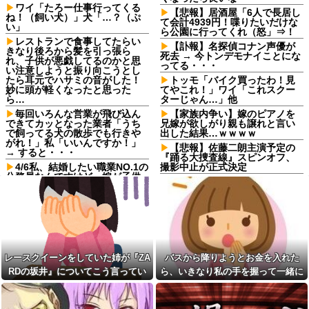
ワイ「たろー仕事行ってくる
【悲報】居酒屋「6人で長居し
ね！（飼い犬）」犬「…？（ぷ
て会計4939円！喋りたいだけな
い」
ら公園に行ってくれ（怒」⇒！
レストランで食事してたらい
【訃報】名探偵コナン声優が
きなり後ろから髪を引っ張ら
死去 → 今トンデモナイことにな
れ、子供が悪戯してるのかと思
ってる・・・
い注意しようと振り向こうとし
たら耳元でハサミの音がした！
トッモ「バイク買ったわ！見
妙に頭が軽くなったと思った
てやこれ！」ワイ「これスクー
ら…
ターじゃん…」他
毎回いろんな営業が飛び込ん
【家族内争い】嫁のピアノを
できてカッとなった業者「うち
兄嫁が欲しがり親も譲れと言い
で飼ってる犬の散歩でも行きや
出した結果…ｗｗｗｗ
がれ！」私「いいんですか！」
【悲報】佐藤二朗主演予定の
→ すると・・・
『踊る大捜査線』スピンオフ、
4/6私、結婚したい職業NO.1の
撮影中止が正式決定
公務員なんですけど、嫁が子供
【悲報】東科大医学部卒の美
連れて家出した。全く理由は思
人YouTuber、直美で炎上・・・
いつかないけど強いてあげると
すれば母のせいかもしれない。
日中留守の実家に空き巣が侵
嫁のせいでアトピー悪化しそう
入。居合わせた引きこもりの私
→
が撃退した結果…家族の態度に
耐えかね家を出たら半年後に〇
レースクイーンをしていた姉
〇する超スピード展開へ←人生
が『ZARDの坂井』についてこう
何がきっかけで好転するか分か
レースクイーンをしていた姉が『ZA
バスから降りようとお金を入れた
言っていた
らない
RDの坂井』についてこう言ってい
ら、いきなり私の手を握って一緒に
【動画】手術中に熊本地震直
嫁「そのLINE気持ち悪い！離
撃やばすぎる
た
降りようとする子供がいた。手をほ
婚して！」俺「ウワキじゃない
【驚愕】マチアプで会った外
のに？」→ママ友との雑談が原
どこうとしても放してくれず...
国人からまさかの『こう』言わ
因でまさかの展開に…