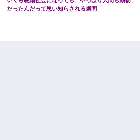
いくら晩婚社会になっても、やっぱり人間も動物
私「結婚やめるわ」 婚約者「え？なんでなんで？」 → 放置した
結果…｜生活｜ワロタあんてな
だったんだって思い知らされる瞬間
書店「息子さんが万引きしました」私「はっ？(息子目の前にいる
し…)うちの子ではないので迎えに行きません」→息子を名乗って
た人物の正体が判明するも・・・
高1のとき男に襲われ、不妊の叔母に頼まれて出産。→叔母夫婦が
養子縁組してアメリカに子供を連れ帰った。→9・11で叔母夫婦が
亡くなってしまい…
彼にプロポーズされたんだけど、実は資産家だと知って婚約破棄
した。B子「A男くんと別れたって本当？私が付き合ってもい
い？」
父が他界→父のフリン相手『どうか相続を放棄して下さい、昔の
ことは謝ります。ごめんなさい…』私「お子さんはフリン略奪婚
って知ってるの？」相手『 』結果→
妻と同居し始めたときから、よく妻が「どこかで音漏れしてな
い？音楽聞こえる」と言っていて…