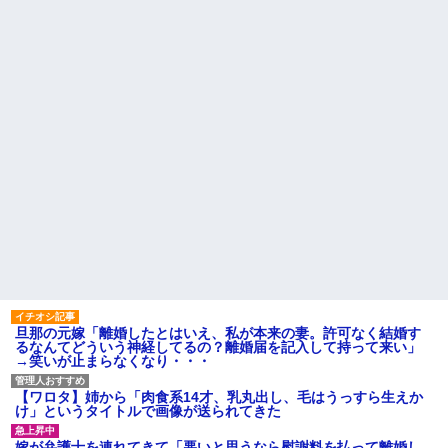
息子が「お母さんでもクリア
訴えても「いいじゃないかその
できる」と作ってくれたコー
くらい。我慢してたらご褒美あ
ス。ゴールまで進むと心温まる
げるから」と迫られた。夫が気
仕掛けが待っていて…
持ち悪くて悲鳴をあげたら「う
るさい」とグーで殴られた
【後編】4歳の娘を愛せずにい
たら嫁から離婚を言い渡された
アタシ何歳に見える？って誘
い受け風の事言うゴミってまだ
中1の息子が上級生にイジメに
生存してるよね～
遭っているらしい。「男なんだ
から一発殴ってやりゃ良いだ
主な税金の成り立ちを調べて
ろ」と息子に言ったら・・・
みたよ
ハードオフに売っていた4万
4000円のフィギュアがヤバすぎ
るｗｗｗｗｗｗ「こんな高い
の？ｗｗ」「逆に超安い」
私「ちょっと、人の家の金庫
触らないでよ！」キチママ『そ
こに金庫があったから、開けて
みようとしただけ☆』義兄「泥
は出てけ！二度と来るな！」結
果・・・
私「初めて飲む味だけどなん
旦那の元嫁「離婚したとはいえ、私が本来の妻。許可なく結婚す
のお茶？」彼「ちっ！」私「」
るなんてどういう神経してるの？離婚届を記入して持って来い」
→笑いが止まらなくなり・・・
【GIF】JSのカンチョーワロ
タ
後続車にクラクションを鳴ら
【ワロタ】姉から「肉食系14才、乳丸出し、毛はうっすら生えか
され彼氏が逆切れ。「何クラク
け」というタイトルで画像が送られてきた
ション鳴らしてんだ！降りてこ
いよ！」と怒鳴りだし...
嫁が弁護士を連れてきて「悪いと思うなら慰謝料を払って離婚し