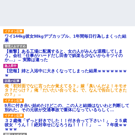
ワイ144kg彼女98kgデブカップル、1年間毎日行為しまくった結
果
【衝撃】ある工場に配属すると、女の人がみんな退職してしま
う。会社「仕事がハードだし田舎で娯楽も少ないからキツイの
か…」→ 実際は違った
【悲報】姉と入浴中に大きくなってしまった結果ｗｗｗｗｗｗｗ
ｗ
俺「初対面でなに言ったか覚えてる？」嫁「臭いんだよ！キモオ
タ？だっけ？」俺「だいたい合ってる。で、なんで告白してきた
の？」→
9月に付き合い始めたけどこの、この人と結婚はないわと判断して
別れた。その元彼が交通事故で重体になっているらしく…
３２歳俺「ずっと好きでした！！付き合って下さい！」 ２５歳
彼女「うん！！絶対幸せになろうね！！！！」 → ７年後ｗｗ
ｗｗｗ