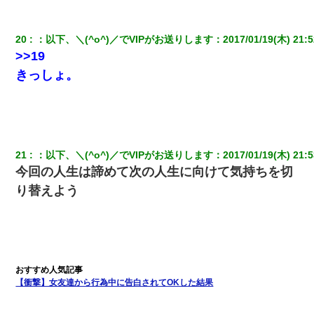
彼女(37)の情欲がえげつない件ｗｗｗｗｗｗｗ
20
：
以下、＼(^o^)／でVIPがお送りします
：
2017/01/19(木) 21:5
>>19
旦那の元カノをSNSで探して写真を保存して顔面評価スレで写真
きっしょ。
を晒してた。ほとんどがブスという評価の中で二人ほど意外に好
評価で苦々しく思った
結婚生活10ヶ月目で嫁から一方的に「もう冷めた」と離婚切り出
された
21
：
以下、＼(^o^)／でVIPがお送りします
：
2017/01/19(木) 21:5
新築の家で。クラクラするくらいの「白粉の匂い」が鼻につくも
今回の人生は諦めて次の人生に向けて気持ちを切
嫁＆娘「そんな匂いしない…」ある日、友人奥「素敵なアンティ
り替えよう
ークですね！」俺（！？）
医者「糖尿病で余命1年です」 ワイ「知らんわｗどうせ死ぬなら
食べる量増やすわｗ」→結果ｗｗｗｗｗ
13歳娘が元嫁のところから逃げてきた。どう扱ったらいいのかわ
からない
【衝撃】女友達から行為中に告白されてOKした結果