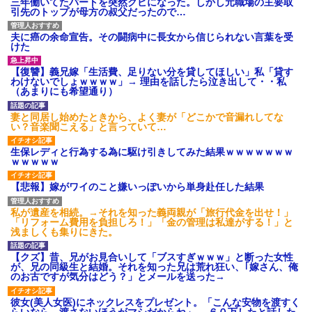
三年働いてたパートを突然クビになった。しかし元職場の主要取
引先のトップが母方の叔父だったので…
夫に癌の余命宣告。その闘病中に長女から信じられない言葉を受
けた
【復讐】義兄嫁「生活費、足りない分を貸してほしい」私「貸す
わけないでしょｗｗｗｗ」→ 理由を話したら泣き出して・・私
（あまりにも希望通り）
妻と同居し始めたときから、よく妻が「どこかで音漏れしてな
い？音楽聞こえる」と言っていて…
生保レディと行為する為に駆け引きしてみた結果ｗｗｗｗｗｗｗ
ｗｗｗｗｗ
【悲報】嫁がワイのこと嫌いっぽいから単身赴任した結果
私が遺産を相続。→それを知った義両親が「旅行代金を出せ！」
「リフォーム費用を負担しろ！」「金の管理は私達がする！」と
浅ましくも集りにきた。
【クズ】昔、兄がお見合いして「ブスすぎｗｗｗ」と断った女性
が、兄の同級生と結婚。それを知った兄は荒れ狂い、｢嫁さん、俺
のお古ですが気分はどう？」とメールを送った→
彼女(美人女医)にネックレスをプレゼント。「こんな安物を渡すく
らいなら、渡さないほうがマシだからね」→ ６０万したと話した