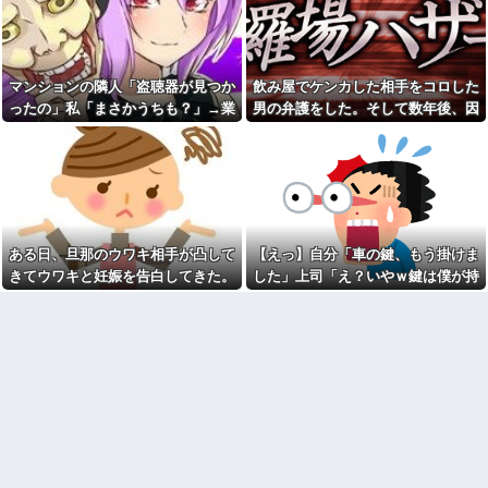
れたんやがこれワイ詰み
【苦悩】職場の浮気で離婚→
か？？？？？？？
子供が欲しくて再婚！でも元嫁
【緊急】今の若者に急増して
と教員一家に巻き込まれた結果
いる『コレ』依存、めちゃくち
ｗｗｗｗ
ゃ深刻な模様w w w w w w w w
マンションの隣人「盗聴器が見つか
飲み屋でケンカした相手をコロした
PTA会長が事故で辞退→旦那
w w
「妻の代わりに僕がやります」
ったの」私「まさかうちも？」→業
男の弁護をした。そして数年後、因
みい山作者、みいちゃんでチ
→1年後…名物ガンコジジイを草
者に調査を依頼したら、犯人の正体
果応報を思わせる出来事が…
ー牛なのではという疑惑が生ま
むしりに召喚、不登校児を学校
れるｗｗｗｗｗｗｗ
に復帰させる無双状態にｗｗ
まで見えてきて…
【画像】俺たちの姫本田望
ラッシュ時の電車で、刺青に
結、久しぶりに画像を投稿した
スキンヘッドの男が扉の前で座
結果→やっぱりワイらの姫だっ
り込んで電話を始めた
たw w w w w w w w w w
「お母さんも３歳、いつもお
飲み屋でケンカした相手をコ
つかれさま、ありがとう」
ある日、旦那のウワキ相手が凸して
【えっ】自分「車の鍵、もう掛けま
ロした男の弁護をした。そして
【規格外】実在する歴史上の
数年後、因果応報を思わせる出
きてウワキと妊娠を告白してきた。
した」上司「え？いやｗ鍵は僕が持
人物で「こいつチートだろ…」
来事が…
と思った奴あげてけ
落ち着いて旦那を問い詰めると...
ってるから、それは無理だろ？ｗ」
SCでとうとうセコケチに遭遇
【衝撃】嫁の言葉に確信！5年
→そんなこと知らなくて本当に驚い
した。荷物持って「家まで送っ
間拒否の末、離婚を決意した理
てくれない」って言ってきて...
た。
由が切なすぎるｗｗｗｗ
最初はちょっと素直すぎるだ
「私さんはプロだから」障害
けか？と思ってたが、マウンテ
のある甥を私に預けようとする
ィング癖が凄まじいと分かって
義兄嫁、甥を溺愛し勝手に預か
切った友人がいた
ってしまう夫。義兄に叱っても
離婚した元妻が突然失踪して
らっても「兄貴より俺になつい
しまった。娘の母親でもある相
てるのが面白くないのかな」だ
手だから放っておけず連絡を探
って
すことに…
ウトのセクハラを夫に泣いて