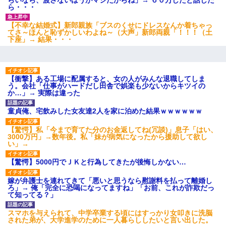
ら・・・
【不幸な結婚式】新郎親族「ブスのくせにドレスなんか着ちゃっ
てさ～ほんと恥ずかしいわよね～（大声」新郎両親「！！！（土
下座」→ 結果・・・
【衝撃】ある工場に配属すると、女の人がみんな退職してしま
う。会社「仕事がハードだし田舎で娯楽も少ないからキツイの
か…」→ 実際は違った
童貞俺、宅飲みした女友達2人を家に泊めた結果ｗｗｗｗｗｗ
【驚愕】私「今まで育てた分のお金返してね(冗談)」息子「はい、
3000万円」→数年後。私「妹が病気になったから援助して欲し
い」→
【驚愕】5000円でＪＫと行為してきたが後悔しかない…
嫁が弁護士を連れてきて「悪いと思うなら慰謝料を払って離婚し
ろ」→ 俺「完全に恐喝になってますね」「お前、これが詐欺だっ
て知ってる？」
スマホを与えられて、中学卒業する頃にはすっかり女叩きに洗脳
された弟が、大学進学のために一人暮らししたいと言い出した。