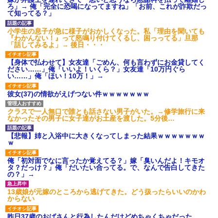
【衝撃】報酬100万円超の治験
ろ」→ 俺「完全に恐喝になってますね」「お前、これが詐欺だっ
募集がこちらｗｗｗｗｗ(※画像
て知ってる？」
あり)
【ネット騒然】惨殺されたタ
小学生の息子が急に様子がおかしくなった。私「理由を聞いても
ワマン頂き女子のこの動画、す
『わかんない！』って怒鳴り付けてくるし、困っってる」旦那
げえええええｗｗｗｗｗｗｗｗ
「話してみるよ」→ 後日・・・
ｗｗｗ
【愕然】白のクラウン俺氏、
【身体で払わせて】女友達「ごめん、何も言わずにお金貸してく
高速道路左車線を制限速度で走
ださい……」俺「いいよ！いくら？」女友達「10万円ぐら
った結果wwwwwwwwwwww
い……」俺「ほい！10万！」→
百年の恋12-899 食べた量を
張り合ってくる
彼女(37)の情欲がえげつない件ｗｗｗｗｗｗｗ
【悲報】佐藤輝明・・・２軍
でも盛大にやらかす←あまり悲
クラスで一人無口で誰とも話さない男子がいた。→修学旅行に来
しませないでくれ
なかったその男子に女子達がお土産を渡した。5分後…
【悲報】姉と入浴中に大きくなってしまった結果ｗｗｗｗｗｗｗ
ｗ
俺「初対面でなに言ったか覚えてる？」嫁「臭いんだよ！キモオ
タ？だっけ？」俺「だいたい合ってる。で、なんで告白してきた
の？」→
13歳娘が元嫁のところから逃げてきた。どう扱ったらいいのかわ
からない
昨日37歳のおばさんと行為したんだけどめちゃくちゃだった