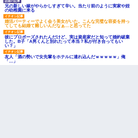
兄の新しい嫁がやらかしすぎて辛い。当たり前のように実家や姪
の幼稚園に来る
婚活パーティーでよく会う美女がいた。こんな完璧な容姿を持っ
てしても結婚て難しいんだなぁ…と思ってた
彼にプロポーズされたんだけど、実は資産家だと知って婚約破棄
した。B子「A男くんと別れたって本当？私が付き合ってもい
い？」
友人「酒の勢いで女先輩をホテルに連れ込んだｗｗｗｗｗ」俺
「…」