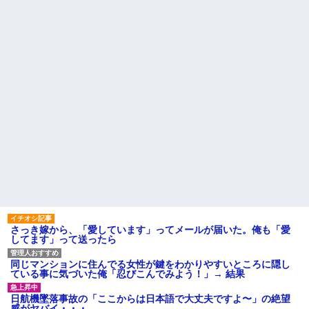
【衝撃】 日本人「家が何千万
【闇】『強度行動障害』の女
円もするのは狂ってる」大工
の子、自分をグーパンしまくる
「はぁ？じゃ自分で作ってみろ
幼稚な義弟夫婦が大嫌い。低
よ」→結果ｗｗｗｗｗｗ
学歴だしパラサイトだし夫婦揃
夫「嫁がメシマズで困ってる
って太ってるし。義母にベタベ
んだよ。毎日つれーわｗ」義両
タ甘えて「ジュース飲みた～
親「なに！食べに行く！」夫
い」何かあるとすぐ「親に言い
「いや、そんな事しなくていい
つけてやる！」
からｗ」→ある日、私の作った
主な税金の成り立ちを調べて
ご...
みたよ
もう先が長くないと20代で宣
告された友達A。「会いに来てほ
しい」と言うので彼女の好きな
もの沢山もっていったんだけ
ど、なんとBが手渡した物は…
ハードオフに売っていた4万
4000円のフィギュアがヤバすぎ
るｗｗｗｗｗｗ「こんな高い
の？ｗｗ」「逆に超安い」
私「ちょっと、人の家の金庫
触らないでよ！」キチママ『そ
さっき嫁から、「愛しています」ってメールが届いた。俺も「愛
こに金庫があったから、開けて
してます」って送ったら
みようとしただけ☆』義兄「泥
は出てけ！二度と来るな！」結
果・・・
同じマンションに住んでる女性が鍵をわかりやすいところに隠し
私「初めて飲む味だけどなん
ている事に気づいた俺「忍びこんでみよう！」→ 結果
のお茶？」彼「ちっ！」私「」
【GIF】JSのカンチョーワロ
日航機墜落事故の「ここからは日本語で大丈夫ですよ〜」の絶望
タ
感がヤバイ・・・