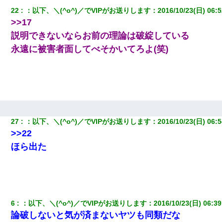
婚活パーティーでよく会う美女がいた。こんな完璧な容姿を持っ
22
：
以下、＼(^o^)／でVIPがお送りします
：
2016/10/23(日) 06:5
てしても結婚て難しいんだなぁ…と思ってた
>>17
説明できないならお前の理論は破綻している
男だけどリベンジポノレノの被害者になって未だに人生が立ち直
せない
永遠に被害者面してべそかいてろよ(笑)
ナンパにほいほい付いていった私、地獄に落ちる
私『貯金貯まったし、やっと家建てられるね！』夫「実家を二世
帯住宅にした。それに貯金使った」→私『離婚しよう』夫「え
っ」私『使った貯金はあげるから』→すると…
27
：
以下、＼(^o^)／でVIPがお送りします
：
2016/10/23(日) 06:5
>>22
義兄嫁「娘が大学に入ったら下宿させて」私「しつこい、学校斡
旋のアパートに行け」→ 旦那が義兄に通報したら「志望校を変え
ほら出た
ろ！」とキレて・・・
【まぬけ】夫「離婚だ！」私「わかった。で？」夫「慰謝料
だ！」私「いいけど弁護士通して。私も請求する」夫「」
6
：
以下、＼(^o^)／でVIPがお送りします
：
2016/10/23(日) 06:39
新卒の女性社員に1年半ストーカーされていた。俺「マジで怖い」
論破しないと気が済まないヤツも同類だな
上司「話をしてみる」→女性社員「実は10数年前に…」