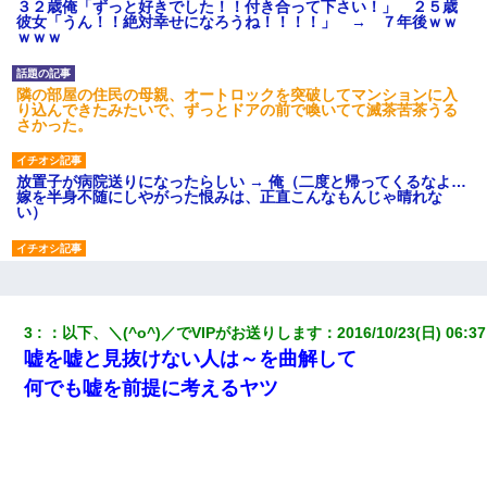
３２歳俺「ずっと好きでした！！付き合って下さい！」 ２５歳
彼女「うん！！絶対幸せになろうね！！！！」 → ７年後ｗｗ
ｗｗｗ
隣の部屋の住民の母親、オートロックを突破してマンションに入
り込んできたみたいで、ずっとドアの前で喚いてて滅茶苦茶うる
さかった。
放置子が病院送りになったらしい → 俺（二度と帰ってくるなよ…
嫁を半身不随にしやがった恨みは、正直こんなもんじゃ晴れな
い）
友人「酒の勢いで女先輩をホテルに連れ込んだｗｗｗｗｗ」俺
「…」
3
：
以下、＼(^o^)／でVIPがお送りします
：
2016/10/23(日) 06:37
彼女にプロポーズしてOK貰った俺、告げられた結婚条件にブチ切
嘘を嘘と見抜けない人は～を曲解して
れて無事婚約破棄・・・
何でも嘘を前提に考えるヤツ
私は家が貧しくて、手に職をつけようと看護師になった。だけど
卒業を控えた年の1月末、車にひかれて看護師になれなくなった。
さっき嫁から、「愛しています」ってメールが届いた。俺も「愛