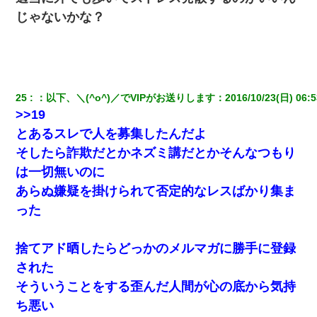
じゃないかな？
25
：
以下、＼(^o^)／でVIPがお送りします
：
2016/10/23(日) 06:5
>>19
とあるスレで人を募集したんだよ
そしたら詐欺だとかネズミ講だとかそんなつもり
は一切無いのに
あらぬ嫌疑を掛けられて否定的なレスばかり集ま
った
捨てアド晒したらどっかのメルマガに勝手に登録
された
そういうことをする歪んだ人間が心の底から気持
ち悪い