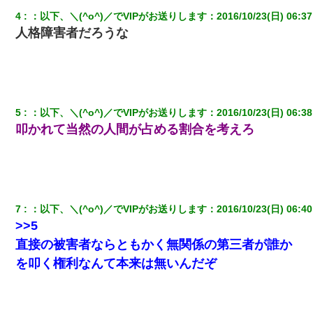
してます」って送ったら
4
：
以下、＼(^o^)／でVIPがお送りします
：
2016/10/23(日) 06:37
人格障害者だろうな
アパートのドアに『ハンザイ者！この人はさいあくの人です』と
張り紙が！大家「面倒はごめんだよ」私「はあ」→警察に行き、
見回りで犯人が捕まったが、それが…｜生活｜ヌルポあんてな
元旦那から復縁要請。息子「最新型のiPhoneも買えない貧乏は嫌
だ、再婚して」私「なら父親と暮らせ」息子「やった＾＾」私
5
：
以下、＼(^o^)／でVIPがお送りします
：
2016/10/23(日) 06:38
（もう手遅れだったんだな…）
叩かれて当然の人間が占める割合を考えろ
妻と同居し始めたときから、よく妻が「どこかで音漏れしてな
い？音楽聞こえる」と言っていて…
私（23）冗談のつもりで上司（27）に胸を揉ませた結果・・・
7
：
以下、＼(^o^)／でVIPがお送りします
：
2016/10/23(日) 06:40
>>5
「パワハラを受けたから思い切って転職した」とSNSで呟いた
直接の被害者ならともかく無関係の第三者が誰か
ら、速攻でパワハラかました元上司がLINEを送ってきた。
を叩く権利なんて本来は無いんだぞ
10年ほど前、息子がまだ年中だった時に離婚したんだけど、一昨
年の暮れに突然息子が職場を訪ねてきた。