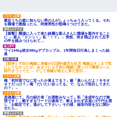
最近うちの庭に知らない男の人がしょっちゅう入ってくる。それ
を職場で愚痴ったら、同僚男性が怒鳴りつけてきた。
【衝撃】職場に入って来た綺麗な新人さんに職場を案内すること
に → 新人「ドンッ！」私「！？」→ 突然、突き飛ばされて左手
の甲を踏みつけられて…
ワイ144kg彼女98kgデブカップル、1年間毎日行為しまくった結
果
【戦争】不妊の俺嫁に弟嫁が2日間4歳児を託児 俺嫁はそこまで気
にしてなかったが、あまりにも子供が俺嫁に懐くので最後らへん
顔引きつってた → そして弟嫁が迎えに来た翌日…
俺「初対面でなに言ったか覚えてる？」嫁「臭いんだよ！キモオ
タ？だっけ？」俺「だいたい合ってる。で、なんで告白してきた
の？」→
居酒屋にて。兄の紹介者「お酒飲みなって」私「未成年なので無
理です！」酷すぎるワードの連発で、耐えきれず店員に5千円を渡
し「お勘定です。逃がして下さい」その後、録音内容を父に聞か
せたら...