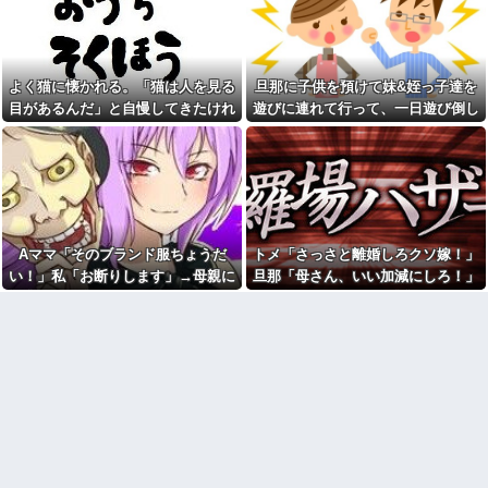
良いをやってるのがお前だろ」
グをパンパンにして無会計で退
←これ…w w
店！Gメンに確保され「なん
で？」と本気で困惑ｗｗｗ
【悲報】17歳で無期懲役にな
った奴のご尊顔、ガチで怖い
【豹変】優しかった彼氏が同
棲した瞬間に本性を現した。束
よく猫に懐かれる。「猫は人を見る
旦那に子供を預けて妹&姪っ子達を
イーロン・マスク「中国のロ
縛→DVの毎日。やっとの思いで
ボットはデタラメで遠隔操作し
目があるんだ」と自慢してきたけれ
遊びに連れて行って、一日遊び倒し
逃げたが追ってきて…修羅の展
てるだけ」
開に
ど、今日たまたま読んだ記事である
た。すると、旦那と喧嘩になってし
職場結婚だった同僚の結婚式
思わず誰かに話したくなる雑
ことを目にした
まい...
の２次会に、新郎新婦がこなか
学、なんかある？
った。そのまま主役なしで食事
が始まり...
本屋に現れた異臭＆浮浪者風
の男、ペタンコのボストンバッ
「優しい男はモテない」っ
グをパンパンにして無会計で退
て、正しくは「優しさ以外にセ
店！Gメンに確保され「なん
ールスポイントのない男がモテ
で？」と本気で困惑ｗｗｗ
Aママ「そのブランド服ちょうだ
トメ「さっさと離婚しろクソ嫁！」
ない」なんだわ。優しさ自体を
好きではない
旦那に子供を預けて妹&姪っ子
い！」私「お断りします」→母親に
旦那「母さん、いい加減にしろ！」
達を遊びに連れて行って、一日
彼氏の家で不倫してる私。彼
報告したら逆ギレされ、とんでもな
→思わぬ形で旦那が味方してくれ
遊び倒した。すると、旦那と喧
氏にキスしていたらいないはず
嘩になってしまい...
い要求をされて…
て…
の彼の嫁がいた。
彼は私が何かしても、一度も
嫁が新婚当時の不倫を自白し
「ありがとう」と言わない
てきた。娘は相手の子かもしれ
ないそうで俺と娘が他人なら男
「お食い初めなんて俺になん
女の関係になるかもしれないと
のメリットがあるの」「そんな
不安だったそうで…
に大変なら育児やめれば？」冗
談で言ったのに本気に取られて
私「新婦さんって、あのお店
離婚を言い渡された
の人…？」友人「え？」→結婚
式の会場でまさかの人物に気づ
彼女と結婚の話をしていた時
いてしまい…
に言われたことが衝撃だった