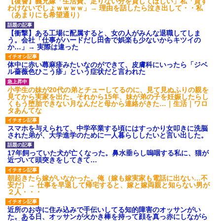
【復讐】義兄嫁「生活費、足りない分を貸してほしい」私「貸す
わけないでしょｗｗｗｗ」→ 理由を話したら泣き出して・・私
（あまりにも希望通り）
【衝撃】ある工場に配属すると、女の人がみんな退職してしま
う。会社「仕事がハードだし田舎で娯楽も少ないからキツイの
か…」→ 実際は違った
体中に赤い蕁麻疹みたいなのができて、皮膚科にいったら「ジベ
ル薔薇色ひこう疹」という症状だと言われた
小学生の妹が20代の弟とチューしてるのに、見て見ぬふりの親を
見てから実家を出た。それから15年、妹が弟の子を妊娠したらし
くもう堕胎できない月なんだと母から連絡がきた…｜生活｜ワロ
タあんてな
スマホを与えられて、中学卒業する頃にはすっかり女叩きに洗脳
された弟が、大学進学のために一人暮らししたいと言い出した。
17年飼っていた犬が亡くなった。鼻水垂らし嗚咽する私に、猫が
近づいて頭突きをしてきて…
朝起きたら嫁がいなかった。俺（嫁も嫁実家も電話に出ない…不
安だ）→ 仕事を早退して帰宅すると、嫁と嫁両親と知らない男が
２人・・・
近所のお寺に住み込みで手伝いしてる知的障害のオッサンがい
た。ある日、オッサンが火かき棒を持って顔を真っ赤にしながら