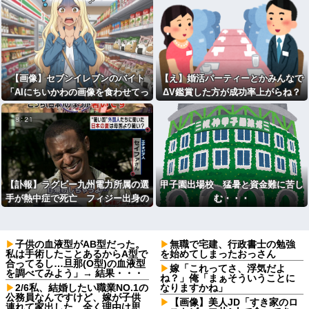
【画像】セブンイレブンのバイト
【え】婚活パーティーとかみんなで
「AIにちいかわの画像を食わせてっ
ΔV鑑賞した方が成功率上がらね？
と………できた！」
【訃報】ラグビー九州電力所属の選
甲子園出場校 猛暑と資金難に苦し
手が熱中症で死亡 フィジー出身の
む・・・
26歳
子供の血液型がAB型だった。
無職で宅建、行政書士の勉強
私は手術したことあるからA型で
を始めてしまったおっさん
合ってるし…旦那(O型)の血液型
嫁「これってさ、浮気だよ
を調べてみよう」→ 結果・・・
ね？」俺「まぁそういうことに
2/6私、結婚したい職業NO.1の
なりますかね」
公務員なんですけど、嫁が子供
【画像】美人JD「すき家のロ
連れて家出した。全く理由は思