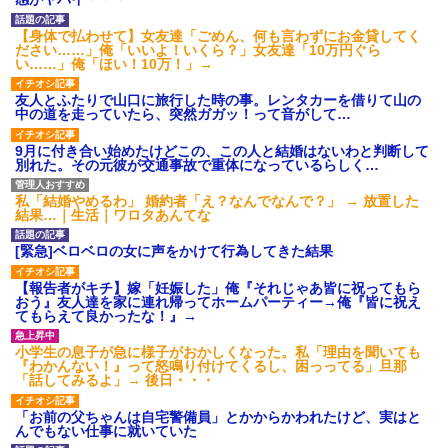
後続車にクラクションを鳴ら
され彼氏が逆切れ。「何クラク
【身体で払わせて】女友達「ごめん、何も言わずにお金貸してく
ション鳴らしてんだ！降りてこ
ださい……」俺「いいよ！いくら？」女友達「10万円ぐら
いよ！」と怒鳴りだし...
い……」俺「ほい！10万！」→
【衝撃】報酬100万円超の治験
募集がこちらｗｗｗｗｗ(※画像
友人とふたりで山口に旅行した時の事。レンタカーを借りて山の
あり)
中の道を走っていたら、突然ガガッ！って音がして…
【ネット騒然】惨殺されたタ
ワマン頂き女子のこの動画、す
9月に付き合い始めたけどこの、この人と結婚はないわと判断して
げえええええｗｗｗｗｗｗｗｗ
別れた。その元彼が交通事故で重体になっているらしく…
ｗｗｗ
【愕然】白のクラウン俺氏、
私「結婚やめるわ」 婚約者「え？なんでなんで？」 → 放置した
高速道路左車線を制限速度で走
結果…｜生活｜ワロタあんてな
った結果wwwwwwwwwwww
百年の恋12-899 食べた量を
[緊急]ベロベロの女に声をかけて行為してきた結果
張り合ってくる
【悲報】佐藤輝明・・・２軍
【報告者がキチ】嫁「妊娠した」俺『それじゃあ皆に祝ってもら
でも盛大にやらかす←あまり悲
おう』友人達を家に連れ帰ってホームパーティー→俺『皆に祝え
しませないでくれ
てもらえて良かったな！』→
小学生の息子が急に様子がおかしくなった。私「理由を聞いても
『わかんない！』って怒鳴り付けてくるし、困っってる」旦那
「話してみるよ」→ 後日・・・
「お前の父ちゃんは自宅警備員」とかからかわれたけど、実はと
んでもない仕事に就いていた