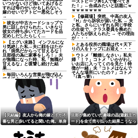
ーストビーフ丼1人で食べてき
いつかないけど強いてあげると
た！」←合成みたいと話題にｗ
すれば母のせいかもしれない。
ｗｗｗｗｗｗｗ
嫁のせいでアトピー悪化しそう
→
【修羅場】突然、中高の友人
「H」から訴状が届いた私 → 夫
彼女が中古カードショップで
と私、さらにいずれも同じ学校
男に話しかけられた。いきなり
の生徒で、クラス委員を務めた
彼女の持ち歩いてたカードを品
人たちが訴えられた → その理由
定めしだしたらしく…
が・・・
【エグい末路】 インフルにな
とある役所の職場は代々天下
り気絶した私→夫に顔をはたか
りの人をトップにお迎え・・・
れ「病気だからって甘えるな！
旦那様の為に家事をしろ！」夫
ウトメ「離婚しなさい」私夫
が無職になった時、私「無職が
婦「！？」コトメ「いかがわし
甘えるな」と復讐し続けた結
いお店に入ってくのを見た！特
果…
徴が一緒」夫「コトメはなんで
そんな場所にいたの？」コトメ
毎回いろんな営業が飛び込ん
「(真っ青)」
できてカッとなった業者「うち
で飼ってる犬の散歩でも行きや
【画像】ロピアのパワー全開
がれ！」私「いいんですか！」
おにぎり444円
→ すると・・・
wwwwwwwwwww他
【仰天】X、メンエス嬢とラウ
フロムアースキッズ、地域と
ンジ嬢が熾烈な女の争いを繰り
大学生が連携し子どもの「自
広げ対戦型になってしまうw w
育」を育むイベント「諸福ジー
w w w w w w
ク×Lifehug」を8月23日に開催
【完結編】友人から俺の嫁と子が不
旦那が集めていた趣味の品(遊戯王カ
お前ら「日本も核武装汁！」
【悲報】２ｍの奴に身長
審な男と歩いてると聞いた俺。単身
ード)を全て売り払った結果こうなっ
←１万発の核弾頭どこに
170cmが勝てる可能性が一番高
い格闘技ｗｗｗｗｗｗｗｗｗｗ
赴任先から興信所に相談した結果
た
【衝撃】蓮舫「蓮舫だから叩
いて良いという報道に向き合い
本屋に現れた異臭＆浮浪者風
ます！」X民「高市だから叩いて
の男、ペタンコのボストンバッ