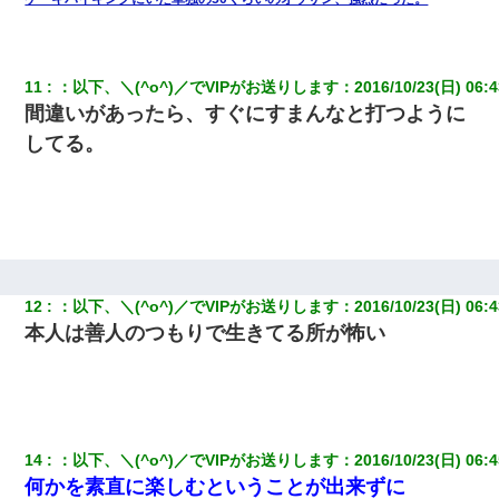
デパートの外商『私さんだと名乗る女が、ツケで宝石を買おうと
していて…』私「！？」→ 翌日。ママ友たちの様子が微妙におか
11
：
以下、＼(^o^)／でVIPがお送りします
：
2016/10/23(日) 06:4
しくなり・・・
間違いがあったら、すぐにすまんなと打つように
してる。
小学生の息子が急に様子がおかしくなった。私「理由を聞いても
『わかんない！』って怒鳴り付けてくるし、困っってる」旦那
「話してみるよ」→ 後日・・・
スマホを与えられて、中学卒業する頃にはすっかり女叩きに洗脳
された弟が、大学進学のために一人暮らししたいと言い出した。
12
：
以下、＼(^o^)／でVIPがお送りします
：
2016/10/23(日) 06:4
とっさに女児を捕まえたら変質者扱いされた。母親「あっち行っ
てよ！気持ち悪い！（ｼｯｼｯ」→ 後日、俺を見つけた母親がすっ飛
本人は善人のつもりで生きてる所が怖い
んできて・・・
【悲報】お風呂で父親と姉が完全に行為してるんだが...
夫に癌の余命宣告。その闘病中に長女から信じられない言葉を受
14
：
以下、＼(^o^)／でVIPがお送りします
：
2016/10/23(日) 06:4
けた
何かを素直に楽しむということが出来ずに