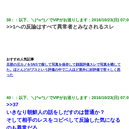
38
：
以下、＼(^o^)／でVIPがお送りします
：
2016/10/23(日) 07:0
>>1への反論はすべて異常者とみなされるスレ
旦那の元カノをSNSで探して写真を保存して顔面評価スレで写真を晒して
た。ほとんどがブスという評価の中で二人ほど意外に好評価で苦々しく思
った
40
：
以下、＼(^o^)／でVIPがお送りします
：
2016/10/23(日) 07:0
>>37
いきなり朝鮮人の話をしだすのは普通か？
そして相手のレスをコピペして反論した気になる
のも異常だろ