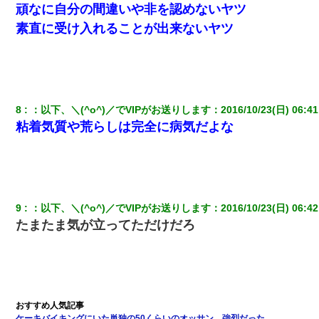
頑なに自分の間違いや非を認めないヤツ
素直に受け入れることが出来ないヤツ
【身体で払わせて】女友達「ごめん、何も言わずにお金貸してく
ださい……」俺「いいよ！いくら？」女友達「10万円ぐら
い……」俺「ほい！10万！」→
子供の頃、母の弟にイタズラされてて中学に入ってから関係を持
ってしまった。拒絶したら「全部バラしてやる」と脅迫されたの
で両親に全部話した。
8
：
以下、＼(^o^)／でVIPがお送りします
：
2016/10/23(日) 06:41
粘着気質や荒らしは完全に病気だよな
わい(42)渋谷の夜のサービスで19の女の子にゴックンさせた結果
ｗｗｗｗｗｗｗｗ
｢昨日はお兄ちゃんと一緒にお風呂に入っちゃった～｣とか毎日兄
の話をしていたA子が事故で亡くなった。→Ａ子のお母さんの話に
9
：
以下、＼(^o^)／でVIPがお送りします
：
2016/10/23(日) 06:42
驚愕…
たまたま気が立ってただけだろ
夫の友達がBBQを定期的に開催して夫婦で参加してたんだけど、
女性側のリーダーみたいな人に「BBQは友達とやりなよ！」と言
われて…
【画像】女上司(30)「終電なくなったね…部屋くる？」ワイ「行
きます！」
ケーキバイキングにいた単独の50くらいのオッサン、強烈だった。