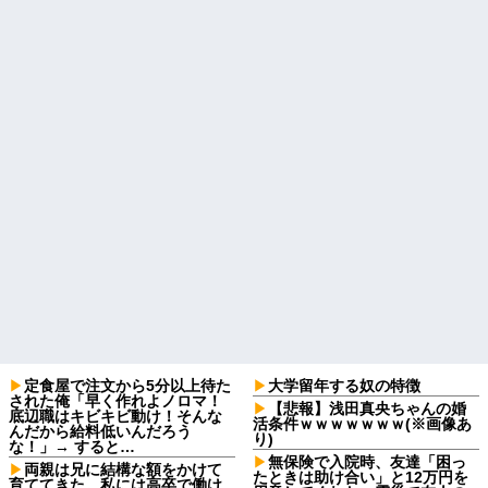
定食屋で注文から5分以上待た
大学留年する奴の特徴
された俺「早く作れよノロマ！
【悲報】浅田真央ちゃんの婚
底辺職はキビキビ動け！そんな
活条件ｗｗｗｗｗｗｗ(※画像あ
んだから給料低いんだろう
り)
な！」→ すると…
無保険で入院時、友達「困っ
両親は兄に結構な額をかけて
たときは助け合い」と12万円を
育ててきた。私には高卒で働け