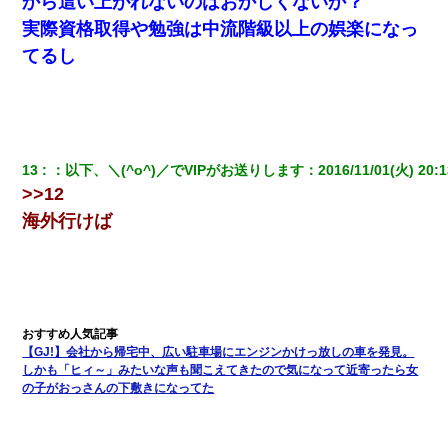
から這い上がれないのはおかしくないか？
友人「酒の勢いで女先輩をホテルに連れ込んだｗｗｗｗｗ」俺
実際資格取得や勉強は中流階級以上の娯楽になっ
「…」
てるし
見合いにて。嫁「はじめまして」俺「失礼ですが○○さんご本人で
すか？」
【驚愕】5000円でＪＫと行為してきたが後悔しかない…
13
：
以下、＼(^o^)／でVIPがお送りします
：
2016/11/01(火) 20:1
>>12
32歳ワイ、34歳の可愛い女と付き合うも現実を知ってしまい無事
死亡・・・
海外行けば
子供の頃、母の弟にイタズラされてて中学に入ってから関係を持
ってしまった。拒絶したら「全部バラしてやる」と脅迫されたの
で両親に全部話した。
私が遺産を相続。→それを知った義両親が「旅行代金を出せ！」
【GJ!】会社から帰宅中、広い駐車場にエンジンかけっ放しの車を発見。
「リフォーム費用を負担しろ！」「金の管理は私達がする！」と
しかも「ヒィ～」みたいな声も聞こえてきたので気になって近寄ったら女
浅ましくも集りにきた。
の子がおっさんの下敷きになってた