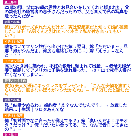
22歳の頃、父に36歳の男性とお見合いをしてくれと頼まれた。父
の親会社の経営者の息子さんだったので、父も喜んで私の写真を
送ったんだが→
彼にプロポーズされたんだけど、実は資産家だと知って婚約破棄
した。B子「A男くんと別れたって本当？私が付き合ってもい
い？」
嘘をついてフリン旅行へ出かけた嫁→翌日、嫁「ただいま～」旦
那「娘がシんだよ。何度も連絡したのに…」嫁「えっ」→なん
と・・・
高1のとき男に襲われ、不妊の叔母に頼まれて出産。→叔母夫婦が
養子縁組してアメリカに子供を連れ帰った。→9・11で叔母夫婦が
亡くなってしまい…
彼女(美人女医)にネックレスをプレゼント。「こんな安物を渡すく
らいなら、渡さないほうがマシだからね」→ ６０万したと話した
ら・・・
私「結婚やめるわ」 婚約者「え？なんでなんで？」 → 放置した
結果…｜生活｜ワロタあんてな
俺「初対面でなに言ったか覚えてる？」嫁「臭いんだよ！キモオ
タ？だっけ？」俺「だいたい合ってる。で、なんで告白してきた
の？」→