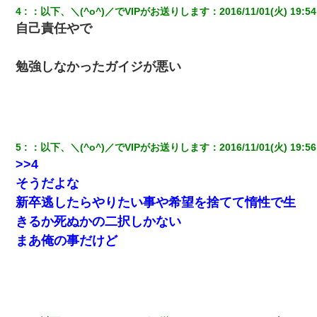
【画像】女上司(30)「終電なくなったね…部屋くる？」ワイ「行
4
：
以下、＼(^o^)／でVIPがお送りします
：
2016/11/01(火) 19:54
きます！」
自己責任やで
10年ほど前、息子がまだ年中だった時に離婚したんだけど、一昨
年の暮れに突然息子が職場を訪ねてきた。
勉強しなかったガイジが悪い
彼女にプロポーズしてOK貰った俺、告げられた結婚条件にブチ切
れて無事婚約破棄・・・
【衝撃】職場に入って来た綺麗な新人さんに職場を案内すること
5
：
以下、＼(^o^)／でVIPがお送りします
：
2016/11/01(火) 19:56
に → 新人「ドンッ！」私「！？」→ 突然、突き飛ばされて左手
>>4
の甲を踏みつけられて…
そうだよな
新卒逃したらやりたい事や希望を捨てて惰性で生
婚活パーティーでよく会う美女がいた。こんな完璧な容姿を持っ
てしても結婚て難しいんだなぁ…と思ってた
きるか死ぬかの二択しかない
まあ俺の事だけど
同じマンションに住んでる女性が鍵をわかりやすいところに隠し
ている事に気づいた俺「忍びこんでみよう！」→ 結果
彼女(美人女医)にネックレスをプレゼント。「こんな安物を渡すく
らいなら、渡さないほうがマシだからね」→ ６０万したと話した
ら・・・