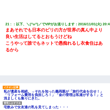
21
：
以下、＼(^o^)／でVIPがお送りします
：
2016/11/01(火) 20:4
まあそれでも日本のビリの方が世界の真ん中より
良い生活はしてるとおもうけどね
こうやって誰でもネットで愚痴れるし衣食住はあ
るから
私が遺産を相続。→それを知った義両親が「旅行代金を出せ！」
「リフォーム費用を負担しろ！」「金の管理は私達がする！」と
浅ましくも集りにきた。
宅飲みで女友達の乳を見てしまった・・・