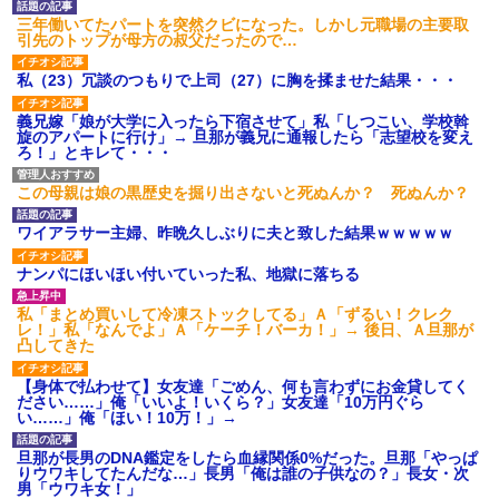
私「初めて飲む味だけどなん
のお茶？」彼「ちっ！」私「」
三年働いてたパートを突然クビになった。しかし元職場の主要取
引先のトップが母方の叔父だったので…
【GIF】JSのカンチョーワロ
タ
私（23）冗談のつもりで上司（27）に胸を揉ませた結果・・・
後続車にクラクションを鳴ら
され彼氏が逆切れ。「何クラク
ション鳴らしてんだ！降りてこ
義兄嫁「娘が大学に入ったら下宿させて」私「しつこい、学校斡
いよ！」と怒鳴りだし...
旋のアパートに行け」→ 旦那が義兄に通報したら「志望校を変え
ろ！」とキレて・・・
【衝撃】報酬100万円超の治験
募集がこちらｗｗｗｗｗ(※画像
あり)
この母親は娘の黒歴史を掘り出さないと死ぬんか？ 死ぬんか？
【ネット騒然】惨殺されたタ
ワマン頂き女子のこの動画、す
ワイアラサー主婦、昨晩久しぶりに夫と致した結果ｗｗｗｗｗ
げえええええｗｗｗｗｗｗｗｗ
ｗｗｗ
ナンパにほいほい付いていった私、地獄に落ちる
【愕然】白のクラウン俺氏、
高速道路左車線を制限速度で走
った結果wwwwwwwwwwww
私「まとめ買いして冷凍ストックしてる」Ａ「ずるい！クレク
レ！」私「なんでよ」Ａ「ケーチ！バーカ！」→ 後日、Ａ旦那が
百年の恋12-899 食べた量を
凸してきた
張り合ってくる
【悲報】佐藤輝明・・・２軍
【身体で払わせて】女友達「ごめん、何も言わずにお金貸してく
でも盛大にやらかす←あまり悲
ださい……」俺「いいよ！いくら？」女友達「10万円ぐら
しませないでくれ
い……」俺「ほい！10万！」→
旦那が長男のDNA鑑定をしたら血縁関係0%だった。旦那「やっぱ
りウワキしてたんだな…」長男「俺は誰の子供なの？」長女・次
男「ウワキ女！」