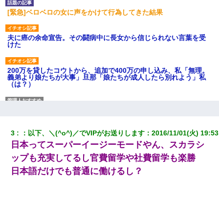
[緊急]ベロベロの女に声をかけて行為してきた結果
夫に癌の余命宣告。その闘病中に長女から信じられない言葉を受
けた
200万を貸したコウトから、追加で400万の申し込み、私「無理。
義弟より娘たちが大事」旦那「娘たちが成人したら別れよう」私
（は？）
妹が嘘つきな元カレと寄りを戻してしまったという話をしていた
ら、旦那の顔が曇って雰囲気が一転。そそくさと話を切り上げて
いつもより早く寝付いてしまった…｜生活｜ワロタあんてな
3
：
以下、＼(^o^)／でVIPがお送りします
：
2016/11/01(火) 19:53
日本ってスーパーイージーモードやん、スカラシ
三年働いてたパートを突然クビになった。しかし元職場の主要取
引先のトップが母方の叔父だったので…
ップも充実してるし官費留学や社費留学も楽勝
日本語だけでも普通に働けるし？
高1のとき男に襲われ、不妊の叔母に頼まれて出産。→叔母夫婦が
養子縁組してアメリカに子供を連れ帰った。→9・11で叔母夫婦が
亡くなってしまい…