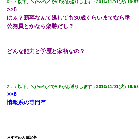
6
：
以下、＼(^o^)／でVIPがお送りします
：
2016/11/01(火) 19:57
>>5
嫁が涙声で『会いたいね』とか言っているのが聞こえた。俺「こ
はぁ？新卒なんて逃しても30歳くらいまでなら準
んな時間に誰と電話してんの？」嫁「ごめんなさい…！（大号
泣」俺（キターー）→
公務員とかなら楽勝だし？
男だけどリベンジポノレノの被害者になって未だに人生が立ち直
せない
どんな能力と学歴と家柄なの？
私『貯金貯まったし、やっと家建てられるね！』夫「実家を二世
帯住宅にした。それに貯金使った」→私『離婚しよう』夫「え
っ」私『使った貯金はあげるから』→すると…
【クズ】昔、兄がお見合いして「ブスすぎｗｗｗ」と断った女性
7
：
以下、＼(^o^)／でVIPがお送りします
：
2016/11/01(火) 19:58
が、兄の同級生と結婚。それを知った兄は荒れ狂い、｢嫁さん、俺
>>6
のお古ですが気分はどう？」とメールを送った→
情報系の専門卒
スマホを与えられて、中学卒業する頃にはすっかり女叩きに洗脳
された弟が、大学進学のために一人暮らししたいと言い出した。
【衝撃】婚約者「兄と結婚はするけど嫁入りするわけじゃない。
お互い干渉はしないようにしましょう」→ その後に結納金の話を