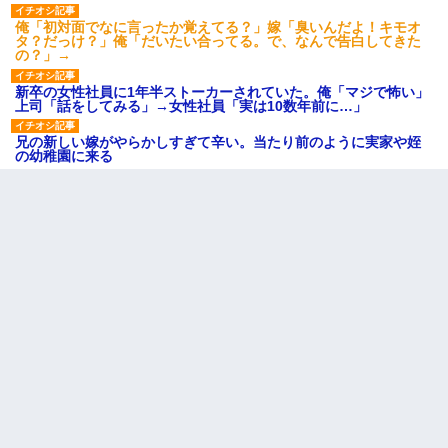
俺「初対面でなに言ったか覚えてる？」嫁「臭いんだよ！キモオ
タ？だっけ？」俺「だいたい合ってる。で、なんで告白してきた
の？」→
新卒の女性社員に1年半ストーカーされていた。俺「マジで怖い」
上司「話をしてみる」→女性社員「実は10数年前に…」
兄の新しい嫁がやらかしすぎて辛い。当たり前のように実家や姪
の幼稚園に来る