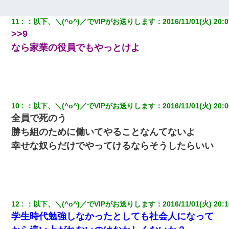
嫁の妹（26歳）がずっとウチに泊まりに来た結果→俺がヤバイｗ
11
：
以下、＼(^o^)／でVIPがお送りします
：
2016/11/01(火) 20:0
ｗｗｗｗｗｗｗ
>>9
なら家業の役員でもやっとけよ
22歳の頃、父に36歳の男性とお見合いをしてくれと頼まれた。父
の親会社の経営者の息子さんだったので、父も喜んで私の写真を
送ったんだが→
父が他界→父のフリン相手『どうか相続を放棄して下さい、昔の
ことは謝ります。ごめんなさい…』私「お子さんはフリン略奪婚
10
：
以下、＼(^o^)／でVIPがお送りします
：
2016/11/01(火) 20:0
って知ってるの？」相手『 』結果→
全員で死のう
勝ち組のために働いてやることなんてないよ
義兄嫁「娘が大学に入ったら下宿させて」私「しつこい、学校斡
旋のアパートに行け」→ 旦那が義兄に通報したら「志望校を変え
幸せな奴らだけでやってけるならそうしたらいい
ろ！」とキレて・・・
嫁に不倫されたから嫁と不倫相手に1000万の慰謝料請求した
13歳娘が元嫁のところから逃げてきた。どう扱ったらいいのかわ
12
：
以下、＼(^o^)／でVIPがお送りします
：
2016/11/01(火) 20:1
からない
学生時代勉強しなかったとしても社会人になって