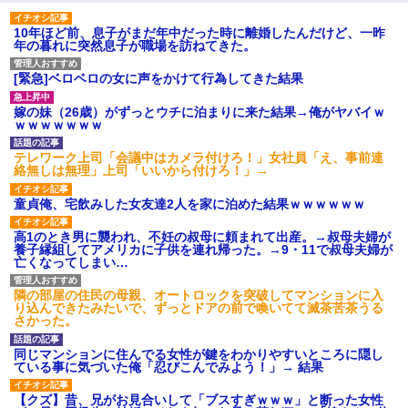
10年ほど前、息子がまだ年中だった時に離婚したんだけど、一昨
年の暮れに突然息子が職場を訪ねてきた。
[緊急]ベロベロの女に声をかけて行為してきた結果
嫁の妹（26歳）がずっとウチに泊まりに来た結果→俺がヤバイｗ
ｗｗｗｗｗｗｗ
テレワーク上司「会議中はカメラ付けろ！」女社員「え、事前連
絡無しは無理」上司「いいから付けろ！」→
童貞俺、宅飲みした女友達2人を家に泊めた結果ｗｗｗｗｗｗ
高1のとき男に襲われ、不妊の叔母に頼まれて出産。→叔母夫婦が
養子縁組してアメリカに子供を連れ帰った。→9・11で叔母夫婦が
亡くなってしまい…
隣の部屋の住民の母親、オートロックを突破してマンションに入
り込んできたみたいで、ずっとドアの前で喚いてて滅茶苦茶うる
さかった。
同じマンションに住んでる女性が鍵をわかりやすいところに隠し
ている事に気づいた俺「忍びこんでみよう！」→ 結果
【クズ】昔、兄がお見合いして「ブスすぎｗｗｗ」と断った女性