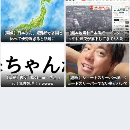
【画像】日本さん、避難所が各国と
【熊本地震】日本製紙、デスクワー
比べて優秀過ぎると話題に
ク中に煙突が落下してきて6人死亡
【悲報】彼女「0.01mm！？こっ
【悲報】ショートスリーパー堀、シ
わ！無理無理！」wwww
ョートスリーパーでない事がバレて
しまう