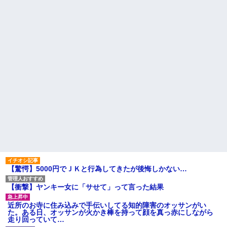
かったね」俺「また来ようよ」
店員「お会計2380円になりまー
クラスの中にいる根暗で殆ど
す」→その後『こう』なったん
喋らず人間関係も無いに等しい
だが俺悪くないよ
奴の親が給食中に乗り込んで来
な？？？？？？？？
た！！→その原因は朝礼の時間
での事らしい
【画像】ワイ「アルファード
いいなあ。買いに行くか」店員
【警告】社会人「スムージー
「ほいっ見積もりな！」ワイ
にキウイ皮ごと入れよ。これ美
「金額おかしくね？」←お前ら
容にいいんだよね〜」→ 結果…
もそう思うよな？？？？？
職場の貸本の習慣が、本を大
【驚愕】ユーチューバー「撮
事にしないおばさんのせいで無
影で使うから、この高級時計も
くなった
車もぜ～んぶ経費でタダ！ｗ」
今日は大館まげわっぱに詰め
←まさかコレ本気にしてる奴な
た弁当。豚ロースの塩こうじ＆
んておらんよな？よな？w w w
ガーリック焼き
w w w w w w w w
なんで何年も前に離婚した元
【凄すぎる】 力士の嫁に美人
嫁に「礼服はどこにあるの」と
が多い理由→「これ」だったｗ
か「墓の場所がわからん。案内
ｗｗｗｗｗｗ
して」とか聞いてくるの？もう
ハードオフに売っていた4万
他人なのに図々しすぎませんか
4000円のフィギュアがヤバすぎ
主な税金の成り立ちを調べて
るｗｗｗｗｗｗ「こんな高い
【驚愕】5000円でＪＫと行為してきたが後悔しかない…
みたよ
の？ｗｗ」「逆に超安い」
私「ちょっと、人の家の金庫
【衝撃】ヤンキー女に「サせて」って言った結果
触らないでよ！」キチママ『そ
こに金庫があったから、開けて
みようとしただけ☆』義兄「泥
近所のお寺に住み込みで手伝いしてる知的障害のオッサンがい
は出てけ！二度と来るな！」結
た。ある日、オッサンが火かき棒を持って顔を真っ赤にしながら
果・・・
走り回っていて…