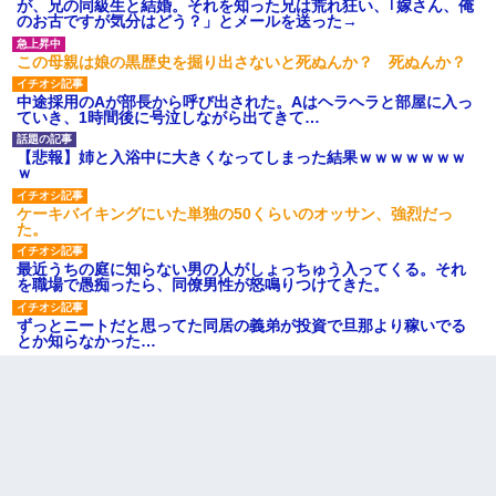
が、兄の同級生と結婚。それを知った兄は荒れ狂い、｢嫁さん、俺
のお古ですが気分はどう？」とメールを送った→
この母親は娘の黒歴史を掘り出さないと死ぬんか？ 死ぬんか？
中途採用のAが部長から呼び出された。Aはヘラヘラと部屋に入っ
ていき、1時間後に号泣しながら出てきて…
【悲報】姉と入浴中に大きくなってしまった結果ｗｗｗｗｗｗｗ
ｗ
ケーキバイキングにいた単独の50くらいのオッサン、強烈だっ
た。
最近うちの庭に知らない男の人がしょっちゅう入ってくる。それ
を職場で愚痴ったら、同僚男性が怒鳴りつけてきた。
ずっとニートだと思ってた同居の義弟が投資で旦那より稼いでる
とか知らなかった…