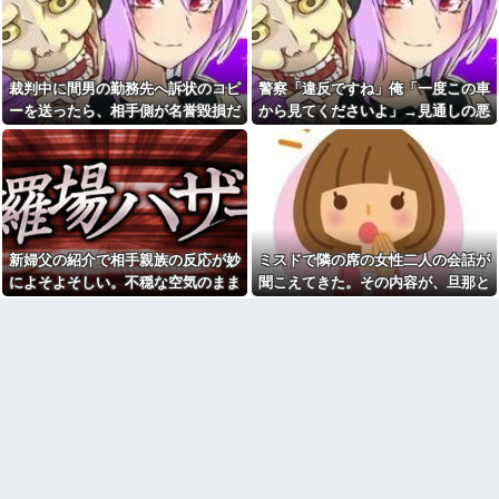
上司に相談しても「困ってるの
たの？」友人「何度謝っても許
はお前だけだから我慢しろ」←
してくれないの…」→猫が激し
はぁ？！
く怒り続ける理由を聞いて驚
き…
中学の夏休みに友達と新聞配
達バイト開始。初日に公園で凄
お釣りで貰った3000円に異臭
裁判中に間男の勤務先へ訴状のコピ
警察「違反ですね」俺「一度この車
惨な第一発見者になり即辞め…
がついてる。財布の中に臭いが
しかし夏休み最終日、バイトを
ーを送ったら、相手側が名誉毀損だ
から見てくださいよ」→見通しの悪
ついてとれない
続けた友人の身に起きた「更な
と猛反発。裁判官までロを挟む事態
い交差点で揉めた結果、まさかの展
トメ「あなたは子ども1人だか
る悲劇」←このバイト先、呪わ
ら楽よね」義弟嫁「私さんとは
れすぎだろ他
になって…
開に…
違うから」→何度も比べられ続
私は部活も委員会も趣味活動
け、ついに我慢の限界を迎え
もあり、友人は多かった。現在
て…
も信頼できる友人がいる。しか
DVで離婚した人が会社にい
し、叔母はずっと「私ちゃんは
る。すると、上司がその人を離
友達いないでしょ」と否定して
婚前の名字で呼んでしまって...
きて… → 衝撃の理由
新婦父の紹介で相手親族の反応が妙
ミスドで隣の席の女性二人の会話が
派遣「勤務態度悪いので一旦
トメ「私ちゃんコレ知って
によそよそしい。不穏な空気のまま
聞こえてきた。その内容が、旦那と
シフト未定にしますね」俺「じ
る？やってあげるね」「『秘』
始まった結婚式で、まさかの事実が
離婚したくてでっち上げのDV証拠
ゃあ辞めますね」派遣「え」←
がたくさん！」→「たかがゲー
これｗｗｗｗｗｗ
ムで…」と返したら
明らかに…
を...
【画像】ぼうけつ「えっ、私
【悲報】週刊少年ジャンプ、
だけ横を向いて写真撮るんです
史上初の100万部割れ 全盛期
か？！」→結果w w w w w w w
653万部から98万部に…紙の雑誌
w
「100万部超え」が消滅
【衝撃画像】ババアがジジイ
子育てが一段落しふと元カレ
にチェーンソー！？←一体何が
のことが懐かしくなって恋愛関
あったんやコレw w w w w w w
係のスレを読み漁ってたのが夫
w w
にバレた。不機嫌なんだけど別
に妄想なんだから妻が何読んで
【悲報】女「丸亀製麺美味し
たってよくない？