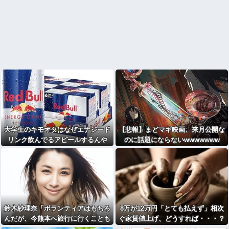
大学生のキモオタはなぜエナジード
【悲報】まどマギ映画、来月公開な
リンク飲んでるアピールするんや
のに話題にならないwwwwwww
鈴木紗理奈「ボランティアはもちろ
8万が12万円「とても払えず」相次
んだが、今熊本へ旅行に行くことも
ぐ家賃値上げ、どうすれば・・・？
支援になる」