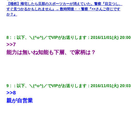
したので、母が・・・
【唖然】帰宅したら旦那のスポーツカーが消えていた。警察『目立つし、
すぐ見つかるかもしれません』→ 数時間後・・警察『××さんご存じです
か？』
｢昨日はお兄ちゃんと一緒にお風呂に入っちゃった～｣とか毎日兄
の話をしていたA子が事故で亡くなった。→Ａ子のお母さんの話に
驚愕…
8
：
以下、＼(^o^)／でVIPがお送りします
：
2016/11/01(火) 20:00
【悲報】嫁がワイのこと嫌いっぽいから単身赴任した結果
>>7
能力は無いね知能も下層、で家柄は？
朝起きたら嫁がいなかった。俺（嫁も嫁実家も電話に出ない…不
安だ）→ 仕事を早退して帰宅すると、嫁と嫁両親と知らない男が
２人・・・
17年飼っていた犬が亡くなった。鼻水垂らし嗚咽する私に、猫が
近づいて頭突きをしてきて…
9
：
以下、＼(^o^)／でVIPがお送りします
：
2016/11/01(火) 20:03
>>8
小2の頃、妹と昼寝してたら家が火事になってて気づくと逃げ場が
親が自営業
なかった。妹を抱き締めて「ﾀﾋんじゃうよ」って泣いてたら…
彼にプロポーズされたんだけど、実は資産家だと知って婚約破棄
した。B子「A男くんと別れたって本当？私が付き合ってもい
い？」