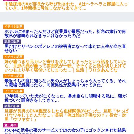
中途採用のAが部長から呼び出された。Aはヘラヘラと部屋に入っ
ていき、1時間後に号泣しながら出てきて…
ホテルに泊まったんだけど従業員が最悪だった。折角の旅行で何
故私が怒鳴られなきゃいけなかったのだ
男だけどリベンジポノレノの被害者になって未だに人生が立ち直
せない
妹が嘘つきな元カレと寄りを戻してしまったという話をしていた
ら、旦那の顔が曇って雰囲気が一転。そそくさと話を切り上げて
いつもより早く寝付いてしまった…｜生活｜ワロタあんてな
最近うちの庭に知らない男の人がしょっちゅう入ってくる。それ
を職場で愚痴ったら、同僚男性が怒鳴りつけてきた。
17年飼っていた犬が亡くなった。鼻水垂らし嗚咽する私に、猫が
近づいて頭突きをしてきて…
旦那が長男のDNA鑑定をしたら血縁関係0%だった。旦那「やっぱ
りウワキしてたんだな…」長男「俺は誰の子供なの？」長女・次
男「ウワキ女！」
わい(42)渋谷の夜のサービスで19の女の子にゴックンさせた結果