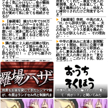
用意してくれた→震災で友人の
と全く気にかけない→母が難病
家倒壊。友人「お金返して」私
で倒れ、私が懸命に介護した。
「返す義務はないよ」→他友人
でも兄は知らん顔。そこで親も
に縁切りされたけど用意するべ
目が覚めて私に全てを相続させ
き？
るが
【修羅場】突然、中高の友人
【修羅場】 嫁が11年で100万
「H」から訴状が届いた私 → 夫
かけたゲームのデータを消した
と私、さらにいずれも同じ学校
８歳の息子。理由は嫁が叱った
の生徒で、クラス委員を務めた
腹いせ→滅多に怒らない嫁が子
人たちが訴えられた → その理由
供に対して、震えるほど怒り心
が・・・
頭になった結果・・・
中学の夏休みに友達と新聞配
隣の家に２人組の泥棒が現れ
達バイト開始。初日に公園で凄
た。柱を登って２階から侵入し
惨な第一発見者になり即辞め…
ようとしている。真昼間から大
しかし夏休み最終日、バイトを
胆な犯行だ！ → どうやら親子の
続けた友人の身に起きた「更な
ようです…
る悲劇」←このバイト先、呪わ
娘と旦那が喧嘩して、旦那が
れすぎだろ
「だからお前は嫌われるんだ
高校の同級生で現在28歳の友
よ！」と言い放ってしまっ
達に1年ぶりに会ったら自称毒舌
て・・・
系になってたんで縁切った…
義父「事故を起こす前に免許
【悲報】日本人、募金した人
を返そうと思う」私「その決断
を叩き始める
は立派ですね…」→義父の一言
に胸が熱くなって…
【画像】さすがにデカすぎる
何度もお金を貸してきたシンママ妹
同僚A「私さんに騙された」→驚い
コスプレイヤーwwwwwwwww
どれだけ食べても体型が変わ
が、今度はランドセル代と制服代ま
て「何が！？」と聞いてみた
らない彼女。その理由を聞いた
寮の乾燥機を朝から晩まで占
ら、思いもしなかった方法で維
有するアホ同僚に激怒！カゴも
で要求してきた。その裏事情を知っ
持していて…
置かずに放置し、出し入れ用に
て頭を抱えることに…
提供したゴミ袋すら返さない…
友人宅で。私「この子どうし