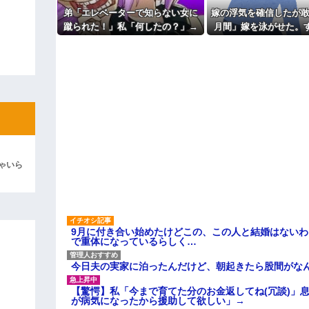
でしょ！？」俺「してないよ」←姉
も信じてもらえません。助けて
ているのだが・・・
弟「エレベーターで知らない女に
嫁の浮気を確信したが敢
主な税金の成り立ちを調べてみ
ィギュアがヤバすぎるｗｗｗｗｗｗ
蹴られた！」私「何したの？」→
月間」嫁を泳がせた。
事情を聞いた家族全員が「それは
不倫がトンデモないこと
よ！」キチママ『そこに金庫があっ
自業自得」と呆れてしまい…
「泥は出てけ！二度と来るな！」結
彼「ちっ！」私「」
逆切れ。「何クラクション鳴らして
らｗｗｗｗｗ(※画像あり)
女子のこの動画、すげえええええｗ
ゃいら
車線を制限速度で走った結果
くる
やらかす←あまり悲しませないでく
9月に付き合い始めたけどこの、この人と結婚はない
で重体になっているらしく…
今日夫の実家に泊ったんだけど、朝起きたら股間がな
【驚愕】私「今まで育てた分のお金返してね(冗談)」息
が病気になったから援助して欲しい」→