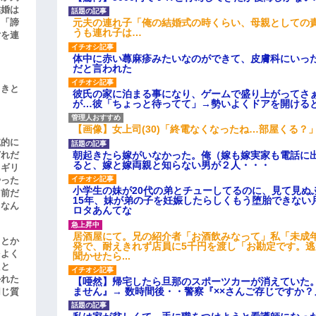
結婚は
元夫の連れ子「俺の結婚式の時くらい、母親としての
、「諦
うも連れ子は…
女を連
体中に赤い蕁麻疹みたいなのができて、皮膚科にいっ
だと言われた
引きと
彼氏の家に泊まる事になり、ゲームで盛り上がってさ
が…彼「ちょっと待ってて」→勢いよくドアを開ける
【画像】女上司(30)「終電なくなったね…部屋くる？
滅的に
朝起きたら嫁がいなかった。俺（嫁も嫁実家も電話に出
どれだ
ると、嫁と嫁両親と知らない男が２人・・・
リギリ
やった
小学生の妹が20代の弟とチューしてるのに、見て見ぬ
名前だ
15年、妹が弟の子を妊娠したらしくもう堕胎できない
、なん
ロタあんてな
居酒屋にて。兄の紹介者「お酒飲みなって」私「未成
」とか
発で、耐えきれず店員に5千円を渡し「お勘定です。
をよく
聞かせたら...
たと
かれた
【唖然】帰宅したら旦那のスポーツカーが消えていた
ません』→ 数時間後・・警察『××さんご存じですか？
同じ質