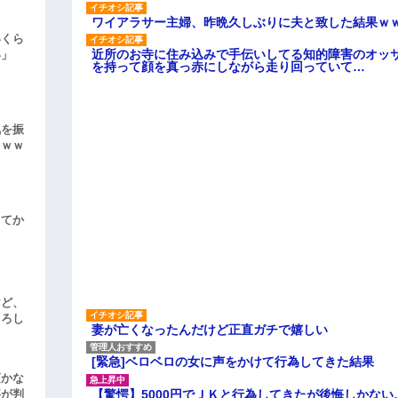
ワイアラサー主婦、昨晩久しぶりに夫と致した結果ｗ
いくら
近所のお寺に住み込みで手伝いしてる知的障害のオッ
い」
を持って顔を真っ赤にしながら走り回っていて…
気を振
ｗｗｗ
してか
けど、
よろし
妻が亡くなったんだけど正直ガチで嬉しい
[緊急]ベロベロの女に声をかけて行為してきた結果
頃かな
【驚愕】5000円でＪＫと行為してきたが後悔しかない
事が判