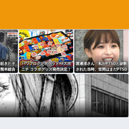
が起きたそ
パワプロクンポケット×#スポ
渡邊渚さん「私がPTSDと診断
「熊本総合
ニチ コラボグッズ発売決定！
された当時、世間はまだPTSD
の様子…
という言葉は浸透されていま
せんでした」