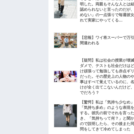
明した。両親もそんな人とは
認められないと言ったのだが
めない」の一点張りで毎週彼
れて実家にやってくる…
【悲報】ワイ将スーパーで万
間違われる
【疑問】私は社会の授業が壊
ダメで、テストも社会だけは
け頑張って勉強しても赤点ギ
だった。その歴史上の人物の
事はすべて覚えているのに、
けが全く出てこないんだけど
でだろう？
【驚愕】私は「気持ち少なめ
「気持ち多め」のような表現
する。彼氏の前でそれを言っ
き、「気持ちって何？」と聞
ので説明したら、その後また
問をしてきて冷めてしまった