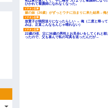
私は家が貧しくて、手に職をつけようと看護師になっ
ひかれて看護師になれなくなった。
嫁の妹（26歳）がずっとウチに泊まりに来た結果→俺
放置子が病院送りになったらしい → 俺（二度と帰っ
みは、正直こんなもんじゃ晴れない）
22歳の頃、父に36歳の男性とお見合いをしてくれと
ったので、父も喜んで私の写真を送ったんだが→