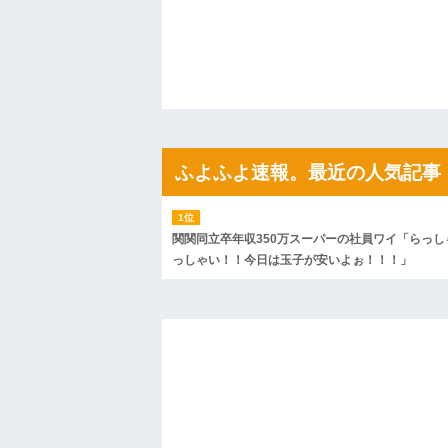
姉「下着に違和感がある！イタズラした
が寝ている間にイタズラしたと勘違いされ
ハードオフに売っていた4万4000円のフ
「こんな高いの？ｗｗ」「逆に超安い」
私「ちょっと、人の家の金庫触らないで
たから、開けてみようとしただけ☆』義兄
果・・・
私「初めて飲む味だけどなんのお茶？」
【GIF】JSのカンチョーワロタ
後続車にクラクションを鳴らされ彼氏が
ふよふよ速報。最近の人気記事
んだ！降りてこいよ！」と怒鳴りだし...
【衝撃】報酬100万円超の治験募集がこち
【ネット騒然】惨殺されたタワマン頂き
ｗｗｗｗｗｗｗｗｗｗ
関関同立卒年収350万スーパーの社員ワイ「らっし
【愕然】白のクラウン俺氏、高速道路左
っしゃい！！今日は玉子が安いよぉ！！！」
wwwwwwwwwwww
百年の恋12-899 食べた量を張り合って
【悲報】佐藤輝明・・・２軍でも盛大に
れ