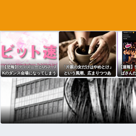
【悲報】ディズニーとUSJ、J
「片親の女だけはやめとけ」
【速報】S
Kのダンス会場になってしまう
という風潮、広まりつつあ
ばさんた
（※動画あり）
る・・・
Wom
定！