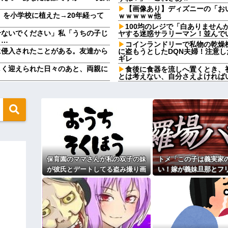
【画像あり】ディズニーの「お
」を小学校に植えた→20年経って
ｗｗｗｗｗ他
100均のレジで「白ありませ
せないでください」私「うちの子じ
ヤする迷惑サラリーマン！並んで
り…
コインランドリーで私物の乾燥
に侵入されたことがある。友達から
に盗もうとしたDQN夫婦！注意
ギレ
しく迎えられた日々のあと、両親に
食後に食器を流しへ置くとき、
とは考えない、自分さえよければ
と人生そのものが心配になってしま
100均のレジで「白ありませ
ヤする迷惑サラリーマン！並んで
を出せと要求された。断っただけな
【人工障がい者】甥(28)「両
んですけど！」なんでいい年した
よ！甘やかされるとこうなるか…
が義妹旦那とフリンしたのよ！」私
です」→結果…
母が兄一家にお米を送ってる。
母さんいる？」甥「お米の配達に
無性に食いたくなるやつｗｗｗｗｗ
ダメなんだよ！」ガチャ
ジャンポケ斉藤「同意があった
入りのドレスがこちらです←コレは
保育園のママさんが私の双子の妹
トメ「この子は義実家
この主張が通らないの？
が彼氏とデートしてる盗み撮り画
い！嫁が義妹旦那とフ
盆正月に夫の実家に長時間滞在
て1発目に回したらコレw」←こw
実家を早々に退散する。私もそう
像を見せて「あとはわかるよね？
よ！」私「DNA鑑定し
こと。女は許されない」
とりあえず5万を家に持ってきて」
妹旦那「もちろんです
田中みたいなチー牛を大変身させた
同窓会で実験、「俺が青年実業
と脅してきた
【切実】夫に無理と言われた私
う言うのでいいんだよが目一杯詰ま
44歳無職です。精神科に通院
りしたので離婚されそうです。「