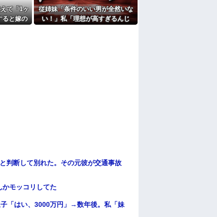
えて「1ヶ
従姉妹「条件のいい男が全然いな
たよ
すると嫁の
い！」私「理想が高すぎるんじ
に...
ゃ…？」→婚活の愚痴を聞き続け
た結果…
わと判断して別れた。その元彼が交通事故
んかモッコリしてた
子「はい、3000万円」→数年後。私「妹