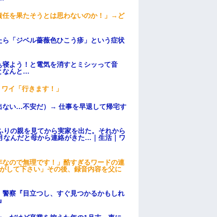
責任を果たそうとは思わないのか！」→ど
たら「ジベル薔薇色ひこう疹」という症状
ぁ寝よう！と電気を消すとミシッって音
となんと…
」ワイ「行きます！」
ない…不安だ）→ 仕事を早退して帰宅す
ふりの親を見てから実家を出た。それから
月なんだと母から連絡がきた…｜生活｜ワ
年なので無理です！」酷すぎるワードの連
逃がして下さい」その後、録音内容を父に
。警察『目立つし、すぐ見つかるかもしれ
』