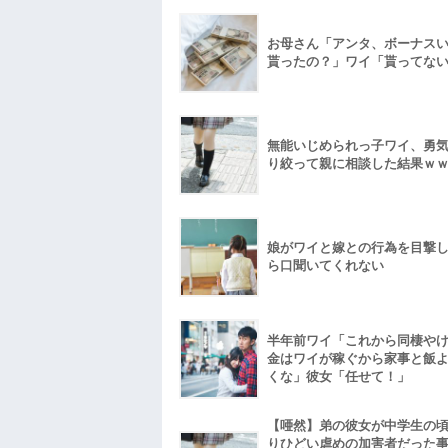
お母さん「アンタ、ボーナス
貰ったの？」ワイ「貰ってな
無能いじめられっ子ワイ、勇
り絞って親に相談した結果ｗ
娘がワイと嫁との行為を目撃
ら口聞いてくれない
半年前ワイ「これから同棲や
金はワイが稼ぐから家事と飯
くな」彼女「任せて！」
【唖然】弟の彼女が中学生の
りひどい虐めの加害者だった