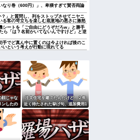
いなり巻（600円）」、卑猥すぎて賛否両論
んか？」と質問し、列をストップさせてニヤニ
いる客の苛立ちを楽しむ底意地の悪さに激怒
機シートを「ご自由にどうぞだろw」と勝手
したら「は？名前かいてないんですけど」と逆
初手でど真ん中に置くのは今よければ後のこ
いいという考えが行動に現れてる
んか？」と質問し、列をストップさせてニヤニ
いる客の苛立ちを楽しむ底意地の悪さに激怒
親が亡くなったんで僕のこと引き取ってほしい
ヒキニートを引き取らなきゃいけないんだ
それを兄嫁がご近所さんに売ってた。私「お
行ってる」私「？配達？」姪「それ言っちゃ
んです。本当です。信じて下さい」 ←何で
の顔じゃな
注文住宅を建てたんだけど、２年
リンしたの
近く待たされた挙げ句、追加費用1
しなきゃいけないのが苦痛。私「貴方は私の
していいはず」夫「それは男だから許される
ます？」義
400万請求された。流石におかしい
」→結果…
よね？
家だったら女の子はどういう反応をするか」
の7年の無視生活、その理由がコレｗｗｗ
中で生活保護を受けてます。妻に酷いことばか
働くから」「心を入れ替えるから」と言って