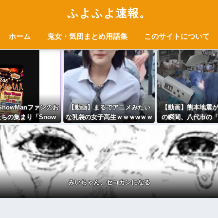
ふよふよ速報。
ホーム
鬼女・気団まとめ用語集
このサイトについて
nowManファンのお
【動画】まるでアニメみたい
【動画】熊本地震
ちの集まり「Snow
な乳袋の女子高生ｗｗｗwｗｗ
の瞬間、八代市の
an」、ライブ開催決
ｗｗｗｗｗｗ
病院」の手術室
！（※動画あり）
みいちゃん、セコカンになる