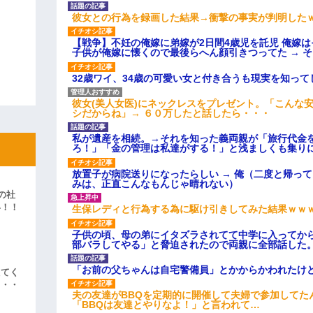
彼女との行為を録画した結果→衝撃の事実が判明した
【戦争】不妊の俺嫁に弟嫁が2日間4歳児を託児 俺嫁
子供が俺嫁に懐くので最後らへん顔引きつってた → 
32歳ワイ、34歳の可愛い女と付き合うも現実を知っ
彼女(美人女医)にネックレスをプレゼント。「こんな
シだからね」→ ６０万したと話したら・・・
私が遺産を相続。→それを知った義両親が「旅行代金
ろ！」「金の管理は私達がする！」と浅ましくも集り
放置子が病院送りになったらしい → 俺（二度と帰っ
みは、正直こんなもんじゃ晴れない）
の社
い！！
生保レディと行為する為に駆け引きしてみた結果ｗｗ
」
子供の頃、母の弟にイタズラされてて中学に入ってか
部バラしてやる」と脅迫されたので両親に全部話した
「お前の父ちゃんは自宅警備員」とかからかわれたけ
えてく
・・・
夫の友達がBBQを定期的に開催して夫婦で参加してた
「BBQは友達とやりなよ！」と言われて…