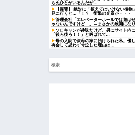
らぬひとがいるんだが…
【復讐】 絶対に「植えてはいけない植物
見に行くと…「！？」衝撃の光景が・・・
管理会社「エレベーターホールでは遊ば
ゃないんですけど…」→まさかの展開にな
ソロキャンが趣味だけど、男にサイト内
「後ろ後ろ！！」と叫ばれて...
母の入院で叔母の家に預けられた私。優
再会して思わず号泣した理由は…
この小さな出来事でこの実行力の差よ…
う
友人の結婚式へ向かう日に、トメから車
のに大騒ぎになってしまい…
トメ「この子は義実家の顔じゃない！嫁
「DNA鑑定します？」義妹旦那「もちろん
ごつ盛り焼きそばとかいう年１くらいで
ｗｗｗ
【画像】俺たちの姫、佳子さまのお気に
可愛過ぎるw w w w w w w w
【爆笑動画】ママさん「新しい洗濯機買っ
れwはw w w w w w w w w w
【画像】カリスマ美容師さん、ココリコ
結果がこちらw w w w w w w w w w w
【画像】令和最新版の宇垣美里さん←こ
ってると話題にw w w w w w w w w