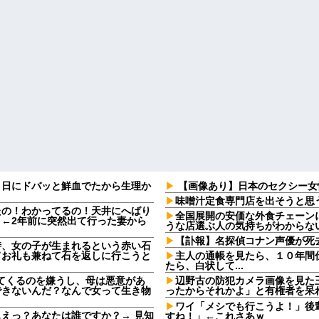
９日にドバッと鮮血でたから生理か
【画像あり】日本のセクシー女
味噌汁定食専門店を出そうと思
たの！わかってるの！天井にへばり
全国展開の安価な外食チェーン
←2年前に突然出て行った妻から
うな店選ぶ人の気持ちがわからな
【訃報】名探偵コナン声優が死去
時、女の子が生まれるという赤い石
てお礼も兼ねて石を返しに行こうと
主人の通帳を見たら、１０年間
たら、白状して...
してくるのを嫌うし、母は悪意があ
辺野古の防犯カメラ画像を見た
できないんだ？なんで女って生き物
ったからそれかよ」と有権者を呆
ワイ「メシでも行こうよ！」後
えっ？あなたは誰ですか？→ 見知
すね！」←これさあｗ