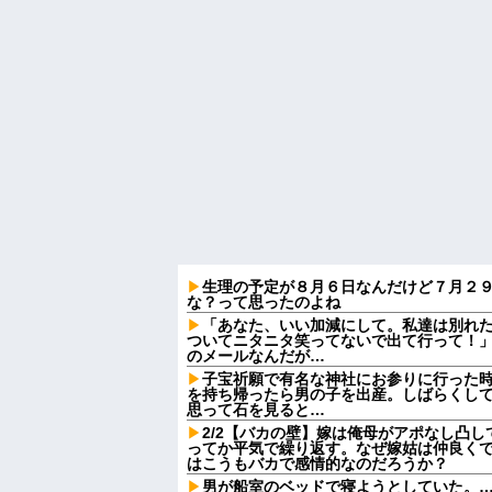
生理の予定が８月６日なんだけど７月２
な？って思ったのよね
「あなた、いい加減にして。私達は別れ
ついてニタニタ笑ってないで出て行って！」
のメールなんだが…
子宝祈願で有名な神社にお参りに行った
を持ち帰ったら男の子を出産。しばらくし
思って石を見ると…
2/2【バカの壁】嫁は俺母がアポなし凸
ってか平気で繰り返す。なぜ嫁姑は仲良く
はこうもバカで感情的なのだろうか？
男が船室のベッドで寝ようとしていた。…