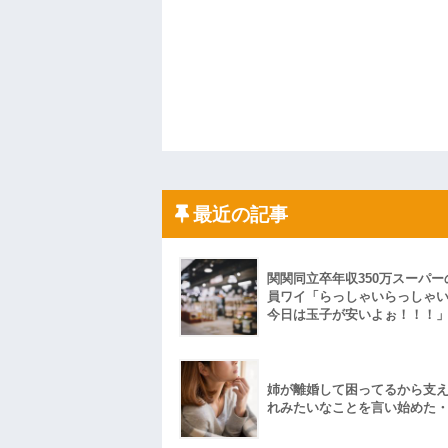
最近の記事
関関同立卒年収350万スーパー
員ワイ「らっしゃいらっしゃ
今日は玉子が安いよぉ！！！
姉が離婚して困ってるから支
れみたいなことを言い始めた