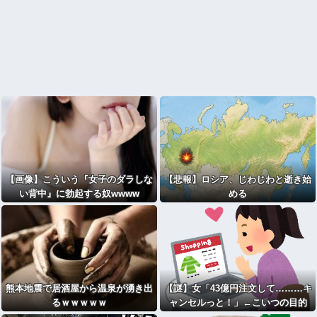
【画像】こういう『女子のダラしな
【悲報】ロシア、じわじわと逝き始
い背中』に勃起する奴wwww
める
熊本地震で居酒屋から温泉が湧き出
【謎】女「43億円注文して………キ
るｗｗｗｗｗ
ャンセルっと！」←こいつの目的