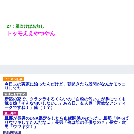
27
風吹けば名無し
トッモええやつやん
今日夫の実家に泊ったんだけど、朝起きたら股間がなんかモッコ
リしてた
新築の家で。クラクラするくらいの「白粉の匂い」が鼻につくも
嫁＆娘「そんな匂いしない…」ある日、友人奥「素敵なアンティ
ークですね！」俺（！？）
旦那が長男のDNA鑑定をしたら血縁関係0%だった。旦那「やっぱ
りウワキしてたんだな…」長男「俺は誰の子供なの？」長女・次
男「ウワキ女！」