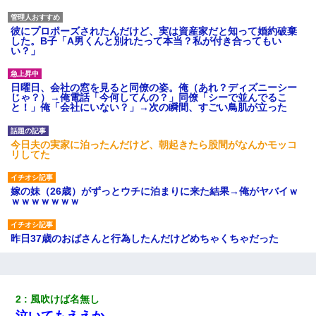
彼にプロポーズされたんだけど、実は資産家だと知って婚約破棄
した。B子「A男くんと別れたって本当？私が付き合ってもい
い？」
日曜日、会社の窓を見ると同僚の姿。俺（あれ？ディズニーシー
じゃ？）→俺電話「今何してんの？」同僚「シーで並んでるこ
と！」俺「会社にいない？」→次の瞬間、すごい鳥肌が立った
今日夫の実家に泊ったんだけど、朝起きたら股間がなんかモッコ
リしてた
嫁の妹（26歳）がずっとウチに泊まりに来た結果→俺がヤバイｗ
ｗｗｗｗｗｗｗ
昨日37歳のおばさんと行為したんだけどめちゃくちゃだった
【衝撃】嫁父の会社に勤続１０年、手取り１４万 → 俺「２２万も
らえる会社から誘われた。転職したい」義父「クビ！（激怒」嫁
「離婚！（激怒」
2
風吹けば名無し
泣いてもええか