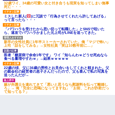
32歳ワイ、34歳の可愛い女と付き合うも現実を知ってしまい無事
死亡・・・
ミスした新人(
)に冗談で「行為させてくれたら許してあげる」
って言ったら・・・
「パワハラを受けたから思い切って転職した」とSNSで呟いた
ら、速攻でパワハラかました元上司がLINEを送ってきた。
新卒の女性社員に1年半ストーカーされていた。俺「マジで怖い」
上司「話をしてみる」→女性社員「実は10数年前に…」
医者「糖尿病で余命1年です」 ワイ「知らんわｗどうせ死ぬなら
食べる量増やすわｗ」→結果ｗｗｗｗｗ
22歳の頃、父に36歳の男性とお見合いをしてくれと頼まれた。父
の親会社の経営者の息子さんだったので、父も喜んで私の写真を
送ったんだが→
嫁が弁護士を連れてきて「悪いと思うなら慰謝料を払って離婚し
ろ」→ 俺「完全に恐喝になってますね」「お前、これが詐欺だっ
て知ってる？」