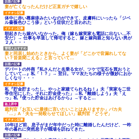
妻が亡くなったんだけど正直ガチで嬉しい
体中に赤い蕁麻疹みたいなのができて、皮膚科にいったら「ジベ
ル薔薇色ひこう疹」という症状だと言われた
朝起きたら嫁がいなかった。俺（嫁も嫁実家も電話に出ない…不
安だ）→ 仕事を早退して帰宅すると、嫁と嫁両親と知らない男が
２人・・・
妻と同居し始めたときから、よく妻が「どこかで音漏れしてな
い？音楽聞こえる」と言っていて…
デパートの外商『私さんだと名乗る女が、ツケで宝石を買おうと
していて…』私「！？」→ 翌日。ママ友たちの様子が微妙におか
しくなり・・・
私『貯金貯まったし、やっと家建てられるね！』夫「実家を二世
帯住宅にした。それに貯金使った」→私『離婚しよう』夫「え
っ」私『使った貯金はあげるから』→すると…
裁判官「お互いに最後に言いたいことはありますか」バカ夫
「…」A「夫を一発殴らせてほしい」裁判官「どうぞ」
10年ほど前、息子がまだ年中だった時に離婚したんだけど、一昨
年の暮れに突然息子が職場を訪ねてきた。