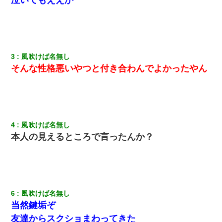
【考察】兄嫁急死の1年後、兄が引越すというので手伝いに行った
ら下着が入った引き出しの奥にとんでもないモノを見つけた
【まぬけ】夫「離婚だ！」私「わかった。で？」夫「慰謝料
だ！」私「いいけど弁護士通して。私も請求する」夫「」
3
風吹けば名無し
そんな性格悪いやつと付き合わんでよかったやん
【クズ】昔、兄がお見合いして「ブスすぎｗｗｗ」と断った女性
が、兄の同級生と結婚。それを知った兄は荒れ狂い、｢嫁さん、俺
のお古ですが気分はどう？」とメールを送った→
200万を貸したコウトから、追加で400万の申し込み、私「無理。
義弟より娘たちが大事」旦那「娘たちが成人したら別れよう」私
4
風吹けば名無し
（は？）
本人の見えるところで言ったんか？
私「結婚やめるわ」 婚約者「え？なんでなんで？」 → 放置した
結果…｜生活｜ワロタあんてな
嘘をついてフリン旅行へ出かけた嫁→翌日、嫁「ただいま～」旦
6
風吹けば名無し
那「娘がシんだよ。何度も連絡したのに…」嫁「えっ」→なん
当然鍵垢ぞ
と・・・
友達からスクショまわってきた