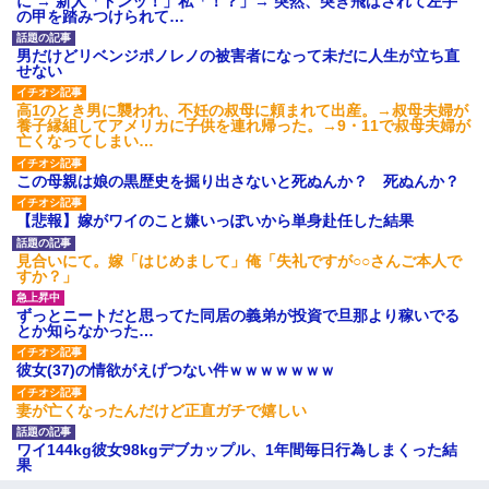
に → 新人「ドンッ！」私「！？」→ 突然、突き飛ばされて左手
の甲を踏みつけられて…
男だけどリベンジポノレノの被害者になって未だに人生が立ち直
せない
高1のとき男に襲われ、不妊の叔母に頼まれて出産。→叔母夫婦が
養子縁組してアメリカに子供を連れ帰った。→9・11で叔母夫婦が
亡くなってしまい…
この母親は娘の黒歴史を掘り出さないと死ぬんか？ 死ぬんか？
【悲報】嫁がワイのこと嫌いっぽいから単身赴任した結果
見合いにて。嫁「はじめまして」俺「失礼ですが○○さんご本人で
すか？」
ずっとニートだと思ってた同居の義弟が投資で旦那より稼いでる
とか知らなかった…
彼女(37)の情欲がえげつない件ｗｗｗｗｗｗｗ
妻が亡くなったんだけど正直ガチで嬉しい
ワイ144kg彼女98kgデブカップル、1年間毎日行為しまくった結
果