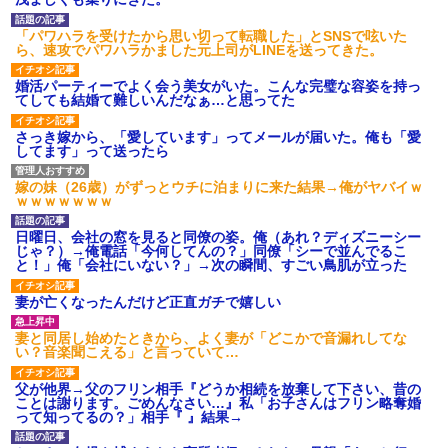
ｗｗｗ
【愕然】白のクラウン俺氏、
「パワハラを受けたから思い切って転職した」とSNSで呟いた
高速道路左車線を制限速度で走
ら、速攻でパワハラかました元上司がLINEを送ってきた。
った結果wwwwwwwwwwww
百年の恋12-899 食べた量を
婚活パーティーでよく会う美女がいた。こんな完璧な容姿を持っ
張り合ってくる
てしても結婚て難しいんだなぁ…と思ってた
【悲報】佐藤輝明・・・２軍
でも盛大にやらかす←あまり悲
さっき嫁から、「愛しています」ってメールが届いた。俺も「愛
しませないでくれ
してます」って送ったら
嫁の妹（26歳）がずっとウチに泊まりに来た結果→俺がヤバイｗ
ｗｗｗｗｗｗｗ
日曜日、会社の窓を見ると同僚の姿。俺（あれ？ディズニーシー
じゃ？）→俺電話「今何してんの？」同僚「シーで並んでるこ
と！」俺「会社にいない？」→次の瞬間、すごい鳥肌が立った
妻が亡くなったんだけど正直ガチで嬉しい
妻と同居し始めたときから、よく妻が「どこかで音漏れしてな
い？音楽聞こえる」と言っていて…
父が他界→父のフリン相手『どうか相続を放棄して下さい、昔の
ことは謝ります。ごめんなさい…』私「お子さんはフリン略奪婚
って知ってるの？」相手『 』結果→