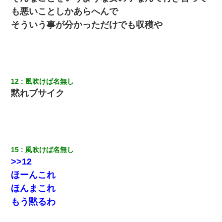
【ワロタ】姉から「肉食系14才、乳丸出し、毛はうっすら生えか
け」というタイトルで画像が送られてきた
も悪いことしかあらへんで
そういう事が分かっただけでも収穫や
嫁が弁護士を連れてきて「悪いと思うなら慰謝料を払って離婚し
ろ」→ 俺「完全に恐喝になってますね」「お前、これが詐欺だっ
て知ってる？」
さっき嫁から、「愛しています」ってメールが届いた。俺も「愛
してます」って送ったら
12
風吹けば名無し
黙れブサイク
放置子が病院送りになったらしい → 俺（二度と帰ってくるなよ…
嫁を半身不随にしやがった恨みは、正直こんなもんじゃ晴れな
い）
結婚生活10ヶ月目で嫁から一方的に「もう冷めた」と離婚切り出
15
風吹けば名無し
された
>>12
ほーんこれ
【悲報】姉と入浴中に大きくなってしまった結果ｗｗｗｗｗｗｗ
ｗ
ほんまこれ
もう黙るわ
居酒屋にて。兄の紹介者「お酒飲みなって」私「未成年なので無
理です！」酷すぎるワードの連発で、耐えきれず店員に5千円を渡