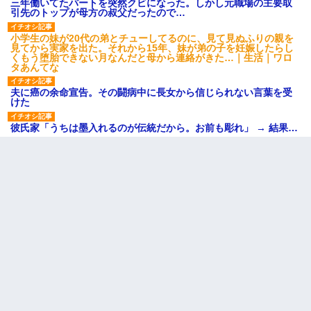
三年働いてたパートを突然クビになった。しかし元職場の主要取
引先のトップが母方の叔父だったので…
小学生の妹が20代の弟とチューしてるのに、見て見ぬふりの親を
見てから実家を出た。それから15年、妹が弟の子を妊娠したらし
くもう堕胎できない月なんだと母から連絡がきた…｜生活｜ワロ
タあんてな
夫に癌の余命宣告。その闘病中に長女から信じられない言葉を受
けた
彼氏家「うちは墨入れるのが伝統だから。お前も彫れ」 → 結果…