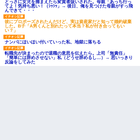
とっさに女児を捕まえたら変質者扱いされた。母親「あっち行っ
てよ！気持ち悪い！（ｼｯｼｯ」→ 後日、俺を見つけた母親がすっ飛
んできて・・・
彼にプロポーズされたんだけど、実は資産家だと知って婚約破棄
した。B子「A男くんと別れたって本当？私が付き合ってもい
い？」
ナンパにほいほい付いていった私、地獄に落ちる
転職先が決まったので退職の意思を伝えたら。上司「無責任」
「簡単には辞めさせない」私（どうせ辞めるし…）→ 思いっきり
反論をしてみた