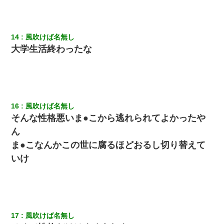
兄の新しい嫁がやらかしすぎて辛い。当たり前のように実家や姪
の幼稚園に来る
【衝撃】女友達から行為中に告白されてOKした結果
14
風吹けば名無し
大学生活終わったな
16
風吹けば名無し
そんな性格悪いま●こから逃れられてよかったや
ん
ま●こなんかこの世に腐るほどおるし切り替えて
いけ
17
風吹けば名無し