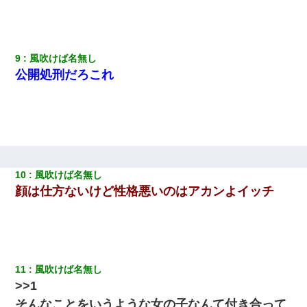
【悲報】お風呂で父親と姉が完全に行為してるんだが...
俺「初対面でなに言ったか覚えてる？」嫁「臭いんだよ！キモオ
9
風吹けば名無し
タ？だっけ？」俺「だいたい合ってる。で、なんで告白してきた
の？」→
公開処刑だろこれ
テレワーク上司「会議中はカメラ付けろ！」女社員「え、事前連
絡無しは無理」上司「いいから付けろ！」→
【身体で払わせて】女友達「ごめん、何も言わずにお金貸してく
ださい……」俺「いいよ！いくら？」女友達「10万円ぐら
い……」俺「ほい！10万！」→
10
風吹けば名無し
顔は仕方ないけど性格悪いのはアカンよイッチ
ホテルに泊まったんだけど従業員が最悪だった。折角の旅行で何
故私が怒鳴られなきゃいけなかったのだ
上司「何なの、この書類！！」私「あの‥」上司「今は私が話し
てるの！」私「ですから」上司「黙って聞きなさい！」私「それ
11
風吹けば名無し
は」上司「言い訳しない！」→結果ｗｗｗｗｗ
>>1
そんなことをいうような女の子なんて付き合って