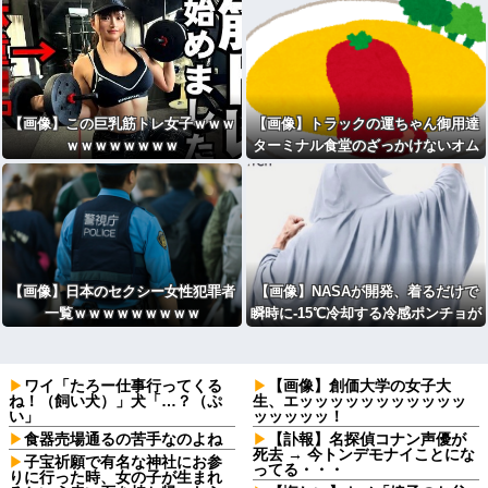
【画像】この巨乳筋トレ女子ｗｗｗ
【画像】トラックの運ちゃん御用達
ｗｗｗｗｗｗｗｗ
ターミナル食堂のざっかけないオム
ライスｗｗｗｗｗｗｗｗｗｗ
【画像】日本のセクシー女性犯罪者
【画像】NASAが開発、着るだけで
一覧ｗｗｗｗｗｗｗｗｗ
瞬時に-15℃冷却する冷感ポンチョが
3,980円ｗｗｗｗｗ
ワイ「たろー仕事行ってくる
【画像】創価大学の女子大
ね！（飼い犬）」犬「…？（ぷ
生、エッッッッッッッッッッッ
い」
ッッッッッ！
食器売場通るの苦手なのよね
【訃報】名探偵コナン声優が
死去 → 今トンデモナイことにな
子宝祈願で有名な神社にお参
ってる・・・
りに行った時、女の子が生まれ