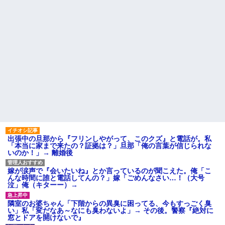
出張中の旦那から『フリンしやがって、このクズ』と電話が。私
「本当に家まで来たの？証拠は？」旦那「俺の言葉が信じられな
いのか！」→ 離婚後
嫁が涙声で『会いたいね』とか言っているのが聞こえた。俺「こ
んな時間に誰と電話してんの？」嫁「ごめんなさい…！（大号
泣」俺（キターー）→
隣室のお婆ちゃん「下階からの異臭に困ってる、今もすっごく臭
い」私「変だなあ～なにも臭わないよ」→ その後。警察『絶対に
窓とドアを開けないで』