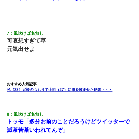
医者「糖尿病で余命1年です」 ワイ「知らんわｗどうせ死ぬなら
食べる量増やすわｗ」→結果ｗｗｗｗｗ
彼氏家「うちは墨入れるのが伝統だから。お前も彫れ」 → 結果…
7
風吹けば名無し
可哀想すぎて草
体中に赤い蕁麻疹みたいなのができて、皮膚科にいったら「ジベ
ル薔薇色ひこう疹」という症状だと言われた
元気出せよ
童貞俺、宅飲みした女友達2人を家に泊めた結果ｗｗｗｗｗｗ
[緊急]ベロベロの女に声をかけて行為してきた結果
私（23）冗談のつもりで上司（27）に胸を揉ませた結果・・・
父が他界→父のフリン相手『どうか相続を放棄して下さい、昔の
ことは謝ります。ごめんなさい…』私「お子さんはフリン略奪婚
って知ってるの？」相手『 』結果→
8
風吹けば名無し
デパートの外商『私さんだと名乗る女が、ツケで宝石を買おうと
トッモ「多分お前のことだろうけどツイッターで
していて…』私「！？」→ 翌日。ママ友たちの様子が微妙におか
しくなり・・・
滅茶苦茶いわれてんぞ」