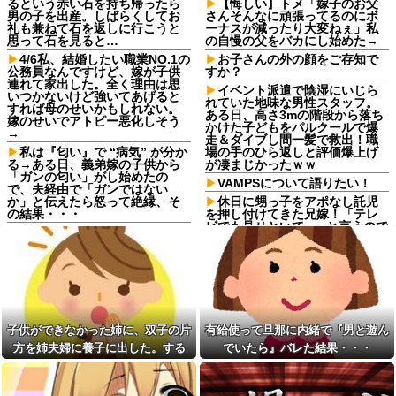
るという赤い石を持ち帰ったら
【悔しい】トメ「嫁子のお父
男の子を出産。しばらくしてお
さんそんなに頑張ってるのにボ
礼も兼ねて石を返しに行こうと
ーナスが減ったり大変ねぇ」私
思って石を見ると…
の自慢の父をバカにし始めた→
4/6私、結婚したい職業NO.1の
お子さんの外の顔をご存知で
公務員なんですけど、嫁が子供
すか？
連れて家出した。全く理由は思
イベント派遣で陰湿にいじら
いつかないけど強いてあげると
れていた地味な男性スタッフ。
すれば母のせいかもしれない。
ある日、高さ3mの階段から落ち
嫁のせいでアトピー悪化しそう
かけた子どもをパルクールで爆
→
走＆ダイブし間一髪で救出！職
私は『匂い』で “病気” が分か
場の手のひら返しと評価爆上げ
る→ある日、義弟嫁の子供から
が凄まじかったｗｗ
「ガンの匂い」がし始めたの
VAMPSについて語りたい！
で、夫経由で「ガンではない
か」と伝えたら怒って絶縁、そ
休日に甥っ子をアポなし託児
の結果・・・
を押し付けてきた兄嫁！「テレ
ビでも見せといてw」と言うので
シャウエッセン公式、またこ
『Gガンダム』を一気見させた結
ういうのでいい丼をポスト
果……甥っ子が重度の中二病を
ダイアンのじゃない方がユー
発症して家で大暴れｗｗ
スケさんになってしまっている
休日に甥っ子をアポなし託児
という事実←これ
を押し付けてきた兄嫁！「テレ
女「43億円注文して………キ
ビでも見せといてw」と言うので
ャンセルっと！」←こいつの目
『Gガンダム』を一気見させた結
子供ができなかった姉に、双子の片
有給使って旦那に内緒で『男と遊ん
的
果……甥っ子が重度の中二病を
発症して家で大暴れｗｗ
方を姉夫婦に養子に出した。する
でいたら』バレた結果・・・
【画像】愛知の半グレ、怖す
ぎる→御尊顔がこちら…
【結婚式当日に】義妹の不倫
と、養子に出した子がすごく礼儀正
を暴露した私。でも旦那が援助
【驚愕】マチアプで会った外
しくてビックリ
したいと言い出して…ｗｗｗ
国人からまさかの『こう』言わ