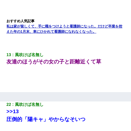
し「お勘定です。逃がして下さい」その後、録音内容を父に聞か
せたら...
私が遺産を相続。→それを知った義両親が「旅行代金を出せ！」
「リフォーム費用を負担しろ！」「金の管理は私達がする！」と
私は家が貧しくて、手に職をつけようと看護師になった。だけど卒業を控
浅ましくも集りにきた。
えた年の1月末、車にひかれて看護師になれなくなった。
嫁が涙声で『会いたいね』とか言っているのが聞こえた。俺「こ
んな時間に誰と電話してんの？」嫁「ごめんなさい…！（大号
泣」俺（キターー）→
13
風吹けば名無し
友達のほうがその女の子と距離近くて草
17年飼っていた犬が亡くなった。鼻水垂らし嗚咽する私に、猫が
近づいて頭突きをしてきて…
私「まとめ買いして冷凍ストックしてる」Ａ「ずるい！クレク
レ！」私「なんでよ」Ａ「ケーチ！バーカ！」→ 後日、Ａ旦那が
凸してきた
22
風吹けば名無し
>>13
姉旦那の友達「ほんとのパパだよ～」私のお腹を触ってほざく。
→思わず手を叩いて振り払ったら…
圧倒的「陽キャ」やからなそいつ