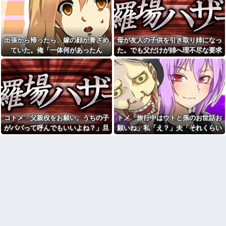
れたんやがこれワイ詰み
娘は幼稚園児で、娘と仲良し
か？？？？？？？
のお友達には知的障害がありま
す そしてこの知的障害のあるお
警察「違反ですね」俺「一度
子さんが、娘を殴るのです 「も
この車から見てくださいよ」→
うあの子と遊ぶな」と娘に言っ
見通しの悪い交差点で揉めた結
出張から帰ったら、嫁の顔が青ざめ
母が友人の子供を引き取り姉になっ
てもいいものでしょうか？
果、まさかの展開に…
ていた。俺「一体何があったん
た。でも父だけが姉へ理不尽な要求
旦那が知らない間に夜の店行
ミスドで隣の席の女性二人の
ってた。私「なんで黙って行っ
だ？」嫁「…」→子供たちに話を聞
ばかり押し付けていて…
会話が聞こえてきた。その内容
たの？」旦那「暴力したら犯罪
が、旦那と離婚したくてでっち
くと…
だぞ」→夜の店通いを巡って夫
上げのDV証拠を...
婦の言い争いが泥沼化して…
アラフィフ正社員の男性が若
彼の母親と初めて食事した時
い20代の可愛い女の子以外には
に彼母が「私ちゃんは結婚した
挨拶をしない
ら仕事辞める予定なんですって
私「もう離婚したい」夫「お
ね」と言ってきた
コトメ「父親役をお願い。うちの子
トメ「旅行中はウトと孫のお世話お
前は一生俺のために生きろ」→
【画像】福原遥さん、意外と
話し合いになるはずが恐ろしい
がパパって呼んでもいいよね？」旦
願いね」私「え？」夫「それくらい
あるｗ他
要求を突き付けられて…
那「それは無理」→断った途端に大
やってやれよ」→まさかの丸投げに
「今思えばなんであんなに夢
私「毎日何をしてるんです
中になったんやろ…」と思うコ
騒ぎになり…
困惑して…
か？」同室の女性「実はね…」
ンテンツ
→カーテン越しに聞こえていた
声の正体が意外すぎて…
【画像】思わず保存したくな
る「笑える画像・最高な画像」
休日に甥っ子をアポなし託児
貼っていけｗｗｗｗｗ
を押し付けてきた兄嫁！「テレ
ビでも見せといてw」と言うので
【修羅場】不妊と判明した
『Gガンダム』を一気見させた結
夫、前妻の娘に「実の子じゃな
果……甥っ子が重度の中二病...
い！」と訴えた結果ｗｗｗｗ
彼氏が『この車』買おうとし
33歳くらいから太ったせいか
て私とケンカになってるんだけ
加齢で＊が緩んだのかチョビッ