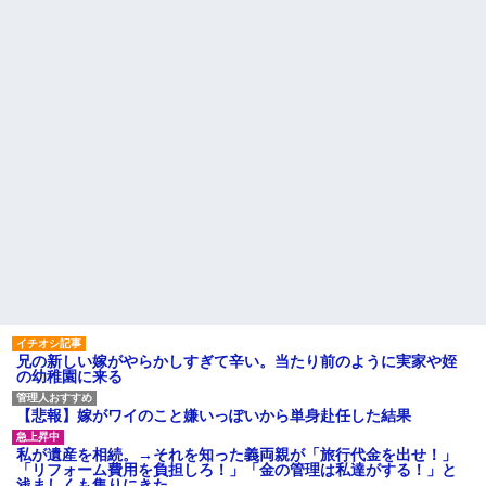
どｗｗｗｗｗｗ
と漏れるようになった
【うわぁ】 都営団地住み、年
相手がどんなパイプ持ってい
収10万円上げると「大変なこ
るかも知れないのに…
と」になるｗｗｗｗｗｗｗ
高校３年生の女です。家が嫌
ハードオフに売っていた4万
いすぎて家を出て現在養護施設
4000円のフィギュアがヤバすぎ
で暮らしています
るｗｗｗｗｗｗ「こんな高い
主な税金の成り立ちを調べて
の？ｗｗ」「逆に超安い」
みたよ
私「ちょっと、人の家の金庫
触らないでよ！」キチママ『そ
こに金庫があったから、開けて
みようとしただけ☆』義兄「泥
は出てけ！二度と来るな！」結
果・・・
私「初めて飲む味だけどなん
のお茶？」彼「ちっ！」私「」
【GIF】JSのカンチョーワロ
タ
後続車にクラクションを鳴ら
され彼氏が逆切れ。「何クラク
ション鳴らしてんだ！降りてこ
兄の新しい嫁がやらかしすぎて辛い。当たり前のように実家や姪
いよ！」と怒鳴りだし...
の幼稚園に来る
【衝撃】報酬100万円超の治験
募集がこちらｗｗｗｗｗ(※画像
【悲報】嫁がワイのこと嫌いっぽいから単身赴任した結果
あり)
【ネット騒然】惨殺されたタ
私が遺産を相続。→それを知った義両親が「旅行代金を出せ！」
ワマン頂き女子のこの動画、す
「リフォーム費用を負担しろ！」「金の管理は私達がする！」と
げえええええｗｗｗｗｗｗｗｗ
浅ましくも集りにきた。