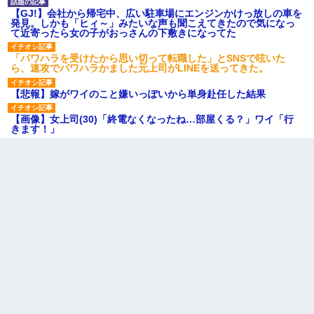
【GJ!】会社から帰宅中、広い駐車場にエンジンかけっ放しの車を
発見。しかも「ヒィ～」みたいな声も聞こえてきたので気になっ
て近寄ったら女の子がおっさんの下敷きになってた
「パワハラを受けたから思い切って転職した」とSNSで呟いた
ら、速攻でパワハラかました元上司がLINEを送ってきた。
【悲報】嫁がワイのこと嫌いっぽいから単身赴任した結果
【画像】女上司(30)「終電なくなったね…部屋くる？」ワイ「行
きます！」