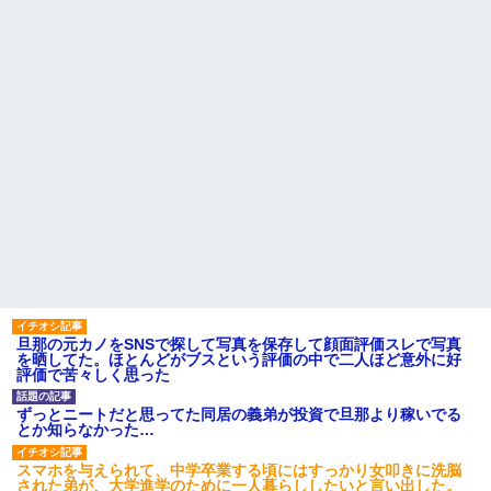
旦那の元カノをSNSで探して写真を保存して顔面評価スレで写真
を晒してた。ほとんどがブスという評価の中で二人ほど意外に好
評価で苦々しく思った
ずっとニートだと思ってた同居の義弟が投資で旦那より稼いでる
とか知らなかった…
スマホを与えられて、中学卒業する頃にはすっかり女叩きに洗脳
された弟が、大学進学のために一人暮らししたいと言い出した。