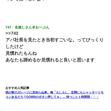
【身体で払わせて】女友達「ごめん、何も言わずにお金貸してく
ださい……」俺「いいよ！いくら？」女友達「10万円ぐら
い……」俺「ほい！10万！」→
747
名無しさん＠おーぷん
夫に癌の余命宣告。その闘病中に長女から信じられない言葉を受
>>742
けた
アパ社長を見たとき当初すごいな。ってびっくり
したけど
小学生の息子が急に様子がおかしくなった。私「理由を聞いても
『わかんない！』って怒鳴り付けてくるし、困っってる」旦那
見慣れたもんね
「話してみるよ」→ 後日・・・
あなたも諦めるか見慣れると良いと思います
友人とふたりで山口に旅行した時の事。レンタカーを借りて山の
中の道を走っていたら、突然ガガッ！って音がして…
見合いにて。嫁「はじめまして」俺「失礼ですが○○さんご本人で
すか？」
我が家のガレージに見知らぬ車。俺「もしもし、玄関にもシャッターリモ
コンあるだろ？DOWNのボタン押してｗ」→ 待つこと１時間弱・・・
我が家のガレージに見知らぬ車。俺「もしもし、玄関にもシャッ
ターリモコンあるだろ？DOWNのボタン押してｗ」→ 待つこと１
時間弱・・・