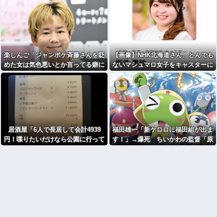
楽しんご「ジャンポケ斉藤さんを貶
【画像】NHK北海道さん、とんでも
めた女は気色悪いとか言ってる癖に
ないマシュマロ女子をキャスターに
フ●ラするとか口だけは素直なんだ
起用ｗ
な！週刊誌から金もらってるだろ」
居酒屋「6人で長居して会計4939
福田雄一「新ケロロに福田組が出ま
円！喋りたいだけなら公園に行って
す！」→爆死 ちいかわの監督「原
くれ（怒」
作に忠実に」→爆売れ