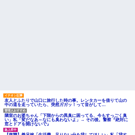
引き取らなきゃいけないんだ...
私「えっ」
家族が車停める所は石畳でそ
盆正月に夫の実家に長時間滞
こには２台家族の車停めてたん
在しなきゃいけないのが苦痛。
だけど、中庭の芝生上に知らな
私「貴方は私の実家を早々に退
い車が4台停まっていた 父が運転
散する。私もそうしていいは
手捕まえ「芝生を弁償して...
ず」夫「それは男だから許され
ること。女は許されない」
【画像】 北海道、推定300kg
のヒグマ登場ｗｗｗｗｗｗｗｗ
同窓会で実験、「俺が青年実
ｗｗｗｗｗｗｗｗｗｗｗｗ
業家だったら女の子はどういう
反応をするか」
ハードオフに売っていた4万
4000円のフィギュアがヤバすぎ
【切実】夫に無理と言われた
るｗｗｗｗｗｗ「こんな高い
私の7年の無視生活、その理由が
の？ｗｗ」「逆に超安い」
コレｗｗｗ
私「ちょっと、人の家の金庫
44歳無職です。精神科に通院
触らないでよ！」キチママ『そ
中で生活保護を受けてます。妻
こに金庫があったから、開けて
に酷いことばかりしたので離婚
みようとしただけ☆』義兄「泥
されそうです。「働くから」
は出てけ！二度と来るな！」結
「心を入れ替えるから」と言っ
果・・・
ても信じてもらえません。助け
て
私「初めて飲む味だけどなん
のお茶？」彼「ちっ！」私「」
先生から電話があったんだけ
友人とふたりで山口に旅行した時の事。レンタカーを借りて山の
ど、「～とか～」「～とか考え
中の道を走っていたら、突然ガガッ！って音がして…
【GIF】JSのカンチョーワロ
て～」と何度も言ってたのが耳
タ
に残ってしまった
後続車にクラクションを鳴ら
隣室のお婆ちゃん「下階からの異臭に困ってる、今もすっごく臭
主な税金の成り立ちを調べて
され彼氏が逆切れ。「何クラク
い」私「変だなあ～なにも臭わないよ」→ その後。警察『絶対に
みたよ
ション鳴らしてんだ！降りてこ
窓とドアを開けないで』
いよ！」と怒鳴りだし...
【衝撃】報酬100万円超の治験
【復讐】義兄嫁「生活費、足りない分を貸してほしい」私「貸す