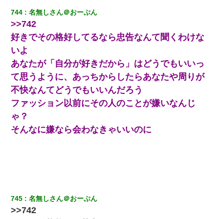
744
名無しさん＠おーぷん
書店「息子さんが万引きしました」私「はっ？(息子目の前にいる
>>742
し…)うちの子ではないので迎えに行きません」→息子を名乗って
た人物の正体が判明するも・・・
好きでその格好してるなら忠告なんて聞くわけな
いよ
同じマンションに住んでる女性が鍵をわかりやすいところに隠し
あなたが「自分が好きだから」はどうでもいいっ
ている事に気づいた俺「忍びこんでみよう！」→ 結果
て思うように、あっちからしたらあなたや周りが
妊娠中に「おいこのブタ女！てめー席譲れ！」と絡まれ腹を殴る
不快なんてどうでもいいんだろう
真似された。泣きながら夫に話すと一年後に…
ファッション以前にその人のことが嫌いなんじ
ゃ？
ワイアラサー主婦、昨晩久しぶりに夫と致した結果ｗｗｗｗｗ
そんなに嫌なら会わなきゃいいのに
医者「糖尿病で余命1年です」 ワイ「知らんわｗどうせ死ぬなら
食べる量増やすわｗ」→結果ｗｗｗｗｗ
【不幸な結婚式】新郎親族「ブスのくせにドレスなんか着ちゃっ
てさ～ほんと恥ずかしいわよね～（大声」新郎両親「！！！（土
下座」→ 結果・・・
745
名無しさん＠おーぷん
>>742
9月に付き合い始めたけどこの、この人と結婚はないわと判断して