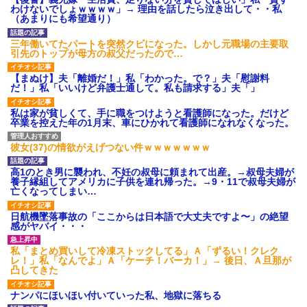
募集がこちらｗｗｗｗｗ(※画像
わけないでしょｗｗｗｗ」→ 理由を話したら泣き出して・・私
あり)
（あまりにも希望通り）
【ネット騒然】惨殺されたタ
ワマン頂き女子のこの動画、す
三年働いてたパートを突然クビになった。しかし元職場の主要取
げえええええｗｗｗｗｗｗｗｗ
引先のトップが母方の叔父だったので…
ｗｗｗ
【愕然】白のクラウン俺氏、
【まぬけ】夫「離婚だ！」私「わかった。で？」夫「慰謝料
高速道路左車線を制限速度で走
だ！」私「いいけど弁護士通して。私も請求する」夫「」
った結果wwwwwwwwwwww
百年の恋12-899 食べた量を
私は家が貧しくて、手に職をつけようと看護師になった。だけど
張り合ってくる
卒業を控えた年の1月末、車にひかれて看護師になれなくなった。
【悲報】佐藤輝明・・・２軍
でも盛大にやらかす←あまり悲
彼女(37)の情欲がえげつない件ｗｗｗｗｗｗｗ
しませないでくれ
高1のとき男に襲われ、不妊の叔母に頼まれて出産。→叔母夫婦が
養子縁組してアメリカに子供を連れ帰った。→9・11で叔母夫婦が
亡くなってしまい…
日航機墜落事故の「ここからは日本語で大丈夫ですよ〜」の絶望
感がヤバイ・・・
私「まとめ買いして冷凍ストックしてる」Ａ「ずるい！クレク
レ！」私「なんでよ」Ａ「ケーチ！バーカ！」→ 後日、Ａ旦那が
凸してきた
ナンパにほいほい付いていった私、地獄に落ちる