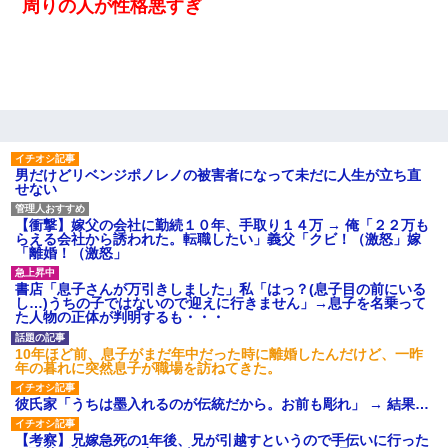
周りの人が性格悪すぎ
男だけどリベンジポノレノの被害者になって未だに人生が立ち直
せない
【衝撃】嫁父の会社に勤続１０年、手取り１４万 → 俺「２２万も
らえる会社から誘われた。転職したい」義父「クビ！（激怒」嫁
「離婚！（激怒」
書店「息子さんが万引きしました」私「はっ？(息子目の前にいる
し…)うちの子ではないので迎えに行きません」→息子を名乗って
た人物の正体が判明するも・・・
10年ほど前、息子がまだ年中だった時に離婚したんだけど、一昨
年の暮れに突然息子が職場を訪ねてきた。
彼氏家「うちは墨入れるのが伝統だから。お前も彫れ」 → 結果…
【考察】兄嫁急死の1年後、兄が引越すというので手伝いに行った