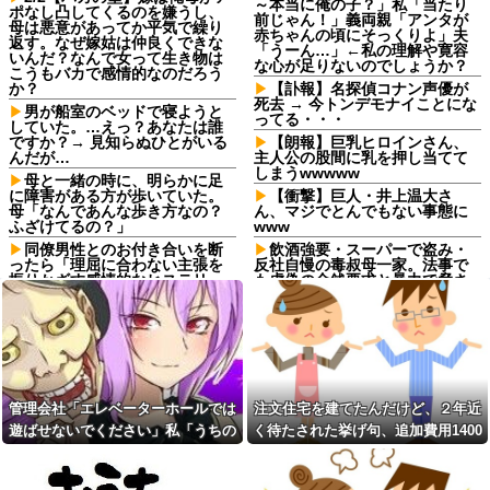
～本当に俺の子？」私「当たり
ポなし凸してくるのを嫌うし、
前じゃん！」義両親「アンタが
母は悪意があってか平気で繰り
赤ちゃんの頃にそっくりよ」夫
返す。なぜ嫁姑は仲良くできな
「うーん…」←私の理解や寛容
いんだ？なんで女って生き物は
な心が足りないのでしょうか？
こうもバカで感情的なのだろう
か？
【訃報】名探偵コナン声優が
死去 → 今トンデモナイことにな
男が船室のベッドで寝ようと
ってる・・・
していた。…えっ？あなたは誰
ですか？→ 見知らぬひとがいる
【朗報】巨乳ヒロインさん、
んだが…
主人公の股間に乳を押し当てて
しまうwwwww
母と一緒の時に、明らかに足
に障害がある方が歩いていた。
【衝撃】巨人・井上温大さ
母「なんであんな歩き方なの？
ん、マジでとんでもない事態に
ふざけてるの？」
www
同僚男性とのお付き合いを断
飲酒強要・スーパーで盗み・
ったら「理屈に合わない主張を
反社自慢の毒叔母一家。法事で
振りかざす感情的なヒステリー
も虚偽の金銭要求と暴力で脅さ
女」と言いふらされて・・・
れトラウマに…祖母の死をきっ
かけに恐怖の親戚と「永久絶
退職してしばらく経った頃、
縁」を決意←自分の身の安全を
元職場の取引先から連絡が来
最優先にして大正解
た。話を聞くと納得できない内
容で…
飲酒強要・スーパーで盗み・
反社自慢の毒叔母一家。法事で
義両親「空き家になるし住ん
も虚偽の金銭要求と暴力で脅さ
でいいよ」私たち「じゃあお言
管理会社「エレベーターホールでは
注文住宅を建てたんだけど、２年近
れトラウマに…祖母の死をきっ
葉に甘えて…」→引っ越した途
かけに恐怖の親戚と「永久絶
遊ばせないでください」私「うちの
く待たされた挙げ句、追加費用1400
端、予想外の出来事が待ってい
縁」を決意←自分の身の安全を
て…
子じゃないんですけど…」→まさか
万請求された。流石におかしいよ
最優先にして大正解
予定より早めに家に帰宅。リ
の展開になり…
ね？
コインランドリーで私物の乾
ビングに「裸の嫁」と男がい