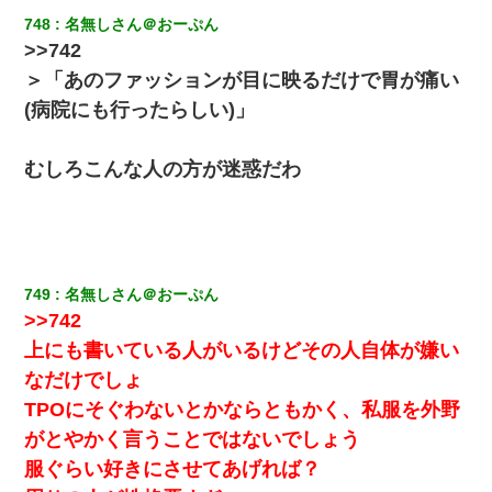
748
名無しさん＠おーぷん
【衝撃】女友達から行為中に告白されてOKした結果
>>742
＞「あのファッションが目に映るだけで胃が痛い
体中に赤い蕁麻疹みたいなのができて、皮膚科にいったら「ジベ
(病院にも行ったらしい)」
ル薔薇色ひこう疹」という症状だと言われた
むしろこんな人の方が迷惑だわ
旦那が長男のDNA鑑定をしたら血縁関係0%だった。旦那「やっぱ
りウワキしてたんだな…」長男「俺は誰の子供なの？」長女・次
男「ウワキ女！」
私が遺産を相続。→それを知った義両親が「旅行代金を出せ！」
「リフォーム費用を負担しろ！」「金の管理は私達がする！」と
浅ましくも集りにきた。
749
名無しさん＠おーぷん
>>742
上にも書いている人がいるけどその人自体が嫌い
旦那の元カノをSNSで探して写真を保存して顔面評価スレで写真
を晒してた。ほとんどがブスという評価の中で二人ほど意外に好
なだけでしょ
評価で苦々しく思った
TPOにそぐわないとかならともかく、私服を外野
がとやかく言うことではないでしょう
服ぐらい好きにさせてあげれば？