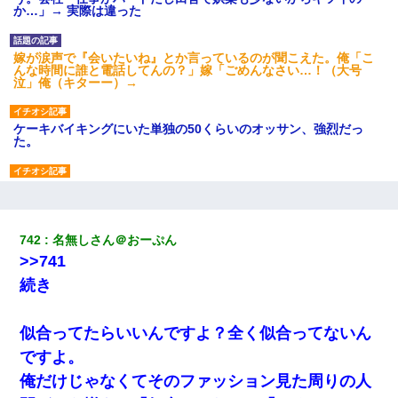
か…」→ 実際は違った
嫁が涙声で『会いたいね』とか言っているのが聞こえた。俺「こ
んな時間に誰と電話してんの？」嫁「ごめんなさい…！（大号
泣」俺（キターー）→
ケーキバイキングにいた単独の50くらいのオッサン、強烈だっ
た。
昨日37歳のおばさんと行為したんだけどめちゃくちゃだった
新卒の女性社員に1年半ストーカーされていた。俺「マジで怖い」
742
名無しさん＠おーぷん
上司「話をしてみる」→女性社員「実は10数年前に…」
>>741
続き
生保レディと行為する為に駆け引きしてみた結果ｗｗｗｗｗｗｗ
ｗｗｗｗｗ
似合ってたらいいんですよ？全く似合ってないん
姉旦那の友達「ほんとのパパだよ～」私のお腹を触ってほざく。
ですよ。
→思わず手を叩いて振り払ったら…
俺だけじゃなくてそのファッション見た周りの人