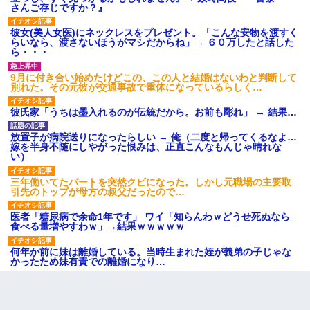
さんご存じですか？』
彼女(美人女医)にネックレスをプレゼント。「こんな安物を渡すく
らいなら、渡さないほうがマシだからね」→ ６０万したと話した
ら・・・
9月に付き合い始めたけどこの、この人と結婚はないわと判断して
別れた。その元彼が交通事故で重体になっているらしく…
彼氏家「うちは墨入れるのが伝統だから。お前も彫れ」 → 結果…
放置子が病院送りになったらしい → 俺（二度と帰ってくるなよ…
嫁を半身不随にしやがった恨みは、正直こんなもんじゃ晴れな
い）
三年働いてたパートを突然クビになった。しかし元職場の主要取
引先のトップが母方の叔父だったので…
医者「糖尿病で余命1年です」 ワイ「知らんわｗどうせ死ぬなら
食べる量増やすわｗ」→結果ｗｗｗｗｗ
何年か前に妹は離婚している。当時生まれた姪が義弟の子じゃな
かったため妹有責での離婚になり…