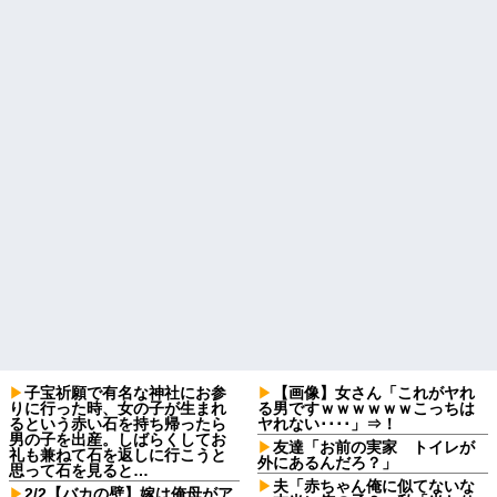
子宝祈願で有名な神社にお参
【画像】女さん「これがヤれ
りに行った時、女の子が生まれ
る男ですｗｗｗｗｗｗこっちは
るという赤い石を持ち帰ったら
ヤれない････」⇒！
男の子を出産。しばらくしてお
友達「お前の実家 トイレが
礼も兼ねて石を返しに行こうと
外にあるんだろ？」
思って石を見ると…
夫「赤ちゃん俺に似てないな
2/2【バカの壁】嫁は俺母がア