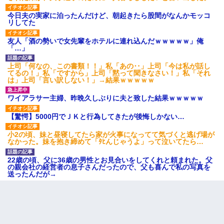
今日夫の実家に泊ったんだけど、朝起きたら股間がなんかモッコ
リしてた
友人「酒の勢いで女先輩をホテルに連れ込んだｗｗｗｗｗ」俺
「…」
上司「何なの、この書類！！」私「あの‥」上司「今は私が話し
てるの！」私「ですから」上司「黙って聞きなさい！」私「それ
は」上司「言い訳しない！」→結果ｗｗｗｗｗ
ワイアラサー主婦、昨晩久しぶりに夫と致した結果ｗｗｗｗｗ
【驚愕】5000円でＪＫと行為してきたが後悔しかない…
小2の頃、妹と昼寝してたら家が火事になってて気づくと逃げ場が
なかった。妹を抱き締めて「ﾀﾋんじゃうよ」って泣いてたら…
22歳の頃、父に36歳の男性とお見合いをしてくれと頼まれた。父
の親会社の経営者の息子さんだったので、父も喜んで私の写真を
送ったんだが→