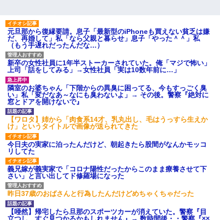
元旦那から復縁要請。息子「最新型のiPhoneも買えない貧乏は嫌
だ、再婚して」私「なら父親と暮らせ」息子「やった＾＾」私
（もう手遅れだったんだな…）
新卒の女性社員に1年半ストーカーされていた。俺「マジで怖い」
上司「話をしてみる」→女性社員「実は10数年前に…」
隣室のお婆ちゃん「下階からの異臭に困ってる、今もすっごく臭
い」私「変だなあ～なにも臭わないよ」→ その後。警察『絶対に
窓とドアを開けないで』
【ワロタ】姉から「肉食系14才、乳丸出し、毛はうっすら生えか
け」というタイトルで画像が送られてきた
今日夫の実家に泊ったんだけど、朝起きたら股間がなんかモッコ
リしてた
義兄嫁が義実家で「コロナ陽性だったからこのまま療養させて下
さい」と言い出してド修羅場になった
昨日37歳のおばさんと行為したんだけどめちゃくちゃだった
【唖然】帰宅したら旦那のスポーツカーが消えていた。警察『目
立つし、すぐ見つかるかもしれません』→ 数時間後・・警察『××