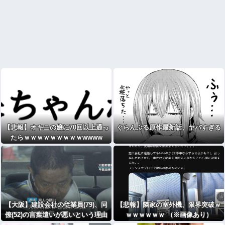
【悲報】オキニの嬢に70回以上通っ
ぐらんぶる原作最新話、ヤバすぎる
たらｗｗｗｗｗｗｗｗｗwwww
【大阪】建設会社の従業員(79)、同
【悲報】隣家の室外機、限界突破ｗ
僚(52)の言葉遣いが悪いという理由
ｗｗｗｗｗｗ （※画像あり）
でクビに刃物を刺して殺害