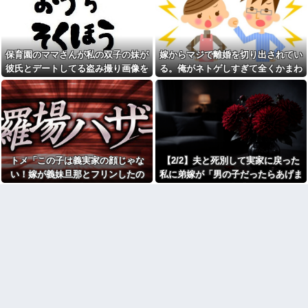
燥機シートを「ご自由にどうぞ
た。まさかの不倫現場に遭遇...
だろw」と勝手に盗もうとした
進学クラスで教師への不満を
DQN夫婦！注意したら「は？名
抱えていた中学生。悩んだ末に
前かいてないんですけど」と逆
取った行動が大人にも響くもの
ギレ
で…
保育園のママさんが私の双子の妹が
嫁からマジで離婚を切り出されてい
ジャンポケ斉藤「同意があっ
彼の同期の嫁が子供を産ん
たんです。本当です。信じて下
彼氏とデートしてる盗み撮り画像を
る。俺がネトゲしすぎて全くかまわ
だ。すると、彼が「出産祝いに
さい」 ←何でこの主張が通ら
見せて「あとはわかるよね？とりあ
なかったのが原因らしく...
人生ゲームをあげるんだ！」と
ないの？
話してきて...
えず5万を家に持ってきて」と脅し
父がﾀﾋんだ翌日、彼女から
【速報】れいわ新選組さん
「今日はつきあって半年の記念
てきた
「いのちの党」に改名ｗｗｗｗ
日だね！おめでとう！」とメー
ｗｗｗｗ
ルが来た。それから連絡は無視
している。「別れたいならせめ
【画像】令和最新版のあのち
てそう言って」と連絡きたけど
ゃん、可愛過ぎてワイらにブッ
話もしたくないんだよ…….他
トメ「この子は義実家の顔じゃな
【2/2】夫と死別して実家に戻った
刺さりまくりw w w w w w
弟「エレベーターで知らない
い！嫁が義妹旦那とフリンしたの
私に弟嫁が「男の子だったらあげま
【衝撃】浅田真央ちゃんの婚
女に蹴られた！」私「何した
活条件がこちら←むしろコレは
よ！」私「DNA鑑定します？」義妹
すよ☆」と妊娠を報告してきた。そ
の？」→事情を聞いた家族全員
普通じゃね？w w w w w w w w
が「それは自業自得」と呆れて
旦那「もちろんです」→結果…
して私名義の家を弟が継ぐ前提で話
カフェで長時間パソコン弄っ
しまい…
し出し…
ている奴の正体
生理の予定が８月６日なんだ
劇場版映画ちいかわTHE
けど７月２９日にドバッと鮮血
MOVIE、明日興行収入1兆円突破
でたから生理かな？って思った
が確実にｗｗｗｗｗｗｗｗｗｗ
のよね
ｗｗｗ
彼氏「俺の親は毒親。だから
【人工障がい者】 甥(28)「両
結婚しても一切関わらなくてい
親が亡くなったんで僕のこと引
い」私「うん」彼氏「そのかわ
き取ってほしいんですけど！」
り俺もお前の親と一切関わらな
なんでいい年したヒキニートを
い。結婚の挨拶にも行かない」