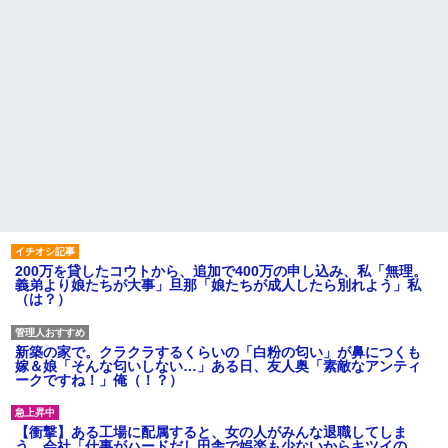
200万を貸したコウトから、追加で400万の申し込み、私「無理。
義弟より娘たちが大事」旦那「娘たちが成人したら別れよう」私
（は？）
新築の家で。クラクラするくらいの「白粉の匂い」が鼻につくも
嫁＆娘「そんな匂いしない…」ある日、友人奥「素敵なアンティ
ークですね！」俺（！？）
【衝撃】ある工場に配属すると、女の人がみんな退職してしま
う。会社「仕事がハードだし田舎で娯楽も少ないからキツイの