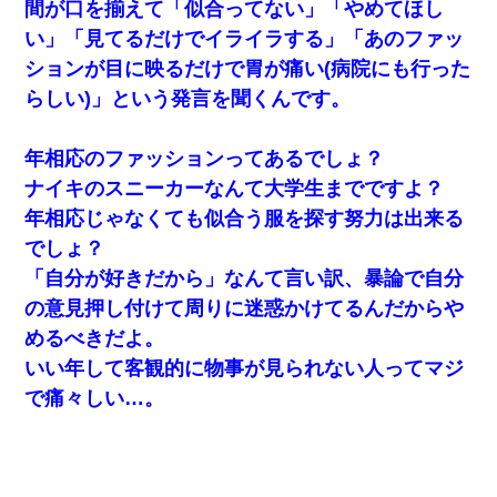
間が口を揃えて「似合ってない」「やめてほし
私（23）冗談のつもりで上司（27）に胸を揉ませた結果・・・
い」「見てるだけでイライラする」「あのファッ
ションが目に映るだけで胃が痛い(病院にも行った
男だけどリベンジポノレノの被害者になって未だに人生が立ち直
せない
らしい)」という発言を聞くんです。
父親がくも膜下出血で突然ﾀﾋ。→母の貯金が0なことが判明。→母
年相応のファッションってあるでしょ？
「私を家に置いてほしい、どうか見捨てないで(土下座」俺・嫁
「…」
ナイキのスニーカーなんて大学生までですよ？
年相応じゃなくても似合う服を探す努力は出来る
俺「初対面でなに言ったか覚えてる？」嫁「臭いんだよ！キモオ
でしょ？
タ？だっけ？」俺「だいたい合ってる。で、なんで告白してきた
の？」→
「自分が好きだから」なんて言い訳、暴論で自分
の意見押し付けて周りに迷惑かけてるんだからや
嫁に不倫されたから嫁と不倫相手に1000万の慰謝料請求した
めるべきだよ。
いい年して客観的に物事が見られない人ってマジ
小2の頃、妹と昼寝してたら家が火事になってて気づくと逃げ場が
で痛々しい…。
なかった。妹を抱き締めて「ﾀﾋんじゃうよ」って泣いてたら…
ずっとニートだと思ってた同居の義弟が投資で旦那より稼いでる
とか知らなかった…