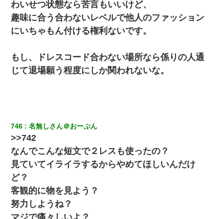
わいせつ状態なら苦言もいいけど、
別れた。その元彼が交通事故で重体になっているらしく…
趣味に合う合わないレベルで他人のファッション
にいちゃもん付ける権利ないです。
さっき嫁から、「愛しています」ってメールが届いた。俺も「愛
してます」って送ったら
もし、ドレスコード合わない場所なら係りの人通
裁判官「お互いに最後に言いたいことはありますか」バカ夫
じて退場願う程度にしか関われないな。
「…」A「夫を一発殴らせてほしい」裁判官「どうぞ」
転職先が決まったので退職の意思を伝えたら。上司「無責任」
「簡単には辞めさせない」私（どうせ辞めるし…）→ 思いっきり
反論をしてみた
746
名無しさん＠おーぷん
>>742
彼女(37)の情欲がえげつない件ｗｗｗｗｗｗｗ
なんでこんな短文で２レスも使ったの？
妹が嘘つきな元カレと寄りを戻してしまったという話をしていた
見ていてイライラするからやめてほしいんだけ
ら、旦那の顔が曇って雰囲気が一転。そそくさと話を切り上げて
いつもより早く寝付いてしまった…｜生活｜ワロタあんてな
ど？
客観的に物を見よう？
アパートのドアに『ハンザイ者！この人はさいあくの人です』と
努力しようね？
張り紙が！大家「面倒はごめんだよ」私「はあ」→警察に行き、
見回りで犯人が捕まったが、それが…｜生活｜ヌルポあんてな
マジで痛々しいよ？