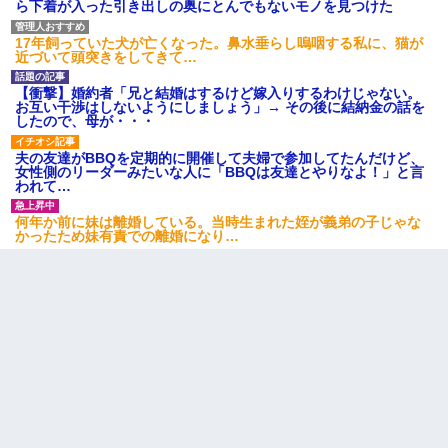
ら下着が入った引き出しの奥にとんでもないモノを見つけた
17年飼っていた犬が亡くなった。鼻水垂らし嗚咽する私に、猫が
近づいて頭突きをしてきて…
【衝撃】婚約者「兄と結婚はするけど嫁入りするわけじゃない。
お互い干渉はしないようにしましょう」→ その後に結納金の話を
したので、母が・・・
夫の友達がBBQを定期的に開催して夫婦で参加してたんだけど、
女性側のリーダーみたいな人に「BBQは友達とやりなよ！」と言
われて…
何年か前に妹は離婚している。当時生まれた姪が義弟の子じゃな
かったため妹有責での離婚になり…