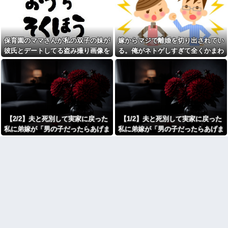
ジャンポケ斉藤「同意があっ
た。まさかの不倫現場に遭遇...
たんです。本当です。信じて下
進学クラスで教師への不満を
さい」 ←何でこの主張が通ら
抱えていた中学生。悩んだ末に
ないの？
取った行動が大人にも響くもの
父がﾀﾋんだ翌日、彼女から
で…
保育園のママさんが私の双子の妹が
嫁からマジで離婚を切り出されてい
「今日はつきあって半年の記念
彼の同期の嫁が子供を産ん
日だね！おめでとう！」とメー
彼氏とデートしてる盗み撮り画像を
る。俺がネトゲしすぎて全くかまわ
だ。すると、彼が「出産祝いに
ルが来た。それから連絡は無視
見せて「あとはわかるよね？とりあ
なかったのが原因らしく...
人生ゲームをあげるんだ！」と
している。「別れたいならせめ
話してきて...
てそう言って」と連絡きたけど
えず5万を家に持ってきて」と脅し
話もしたくないんだよ…….他
【速報】れいわ新選組さん
てきた
「いのちの党」に改名ｗｗｗｗ
弟「エレベーターで知らない
ｗｗｗｗ
女に蹴られた！」私「何した
の？」→事情を聞いた家族全員
【画像】令和最新版のあのち
が「それは自業自得」と呆れて
ゃん、可愛過ぎてワイらにブッ
しまい…
【2/2】夫と死別して実家に戻った
【1/2】夫と死別して実家に戻った
刺さりまくりw w w w w w
【呆然】 兄が『結婚したい』
私に弟嫁が「男の子だったらあげま
私に弟嫁が「男の子だったらあげま
【衝撃】浅田真央ちゃんの婚
と連れて来た女忄生がアレルギ
活条件がこちら←むしろコレは
すよ☆」と妊娠を報告してきた。そ
すよ☆」と妊娠を報告してきた。そ
ー持ちだった。両親は難色を示
普通じゃね？w w w w w w w w
したが兄は結婚し実家とは疎遠
して私名義の家を弟が継ぐ前提で話
して私名義の家を弟が継ぐ前提で話
カフェで長時間パソコン弄っ
状態に。その後、兄夫婦に子供
し出し…
し出し…
ている奴の正体
が2人生まれたが...
劇場版映画ちいかわTHE
生理の予定が８月６日なんだ
MOVIE、明日興行収入1兆円突破
けど７月２９日にドバッと鮮血
が確実にｗｗｗｗｗｗｗｗｗｗ
でたから生理かな？って思った
ｗｗｗ
のよね
【人工障がい者】 甥(28)「両
彼氏「俺の親は毒親。だから
親が亡くなったんで僕のこと引
結婚しても一切関わらなくてい
き取ってほしいんですけど！」
い」私「うん」彼氏「そのかわ
なんでいい年したヒキニートを
り俺もお前の親と一切関わらな