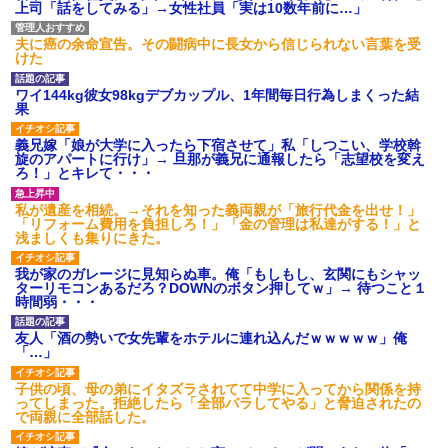
上司「話をしてみる」→女性社員「実は10数年前に…」
夫に癌の余命宣告。その闘病中に長女から信じられない言葉を受
けた
ワイ144kg彼女98kgデブカップル、1年間毎日行為しまくった結
果
義兄嫁「娘が大学に入ったら下宿させて」私「しつこい、学校斡
旋のアパートに行け」→ 旦那が義兄に通報したら「志望校を変え
ろ！」とキレて・・・
私が遺産を相続。→それを知った義両親が「旅行代金を出せ！」
「リフォーム費用を負担しろ！」「金の管理は私達がする！」と
浅ましくも集りにきた。
我が家のガレージに見知らぬ車。俺「もしもし、玄関にもシャッ
ターリモコンあるだろ？DOWNのボタン押してｗ」→ 待つこと１
時間弱・・・
友人「酒の勢いで女先輩をホテルに連れ込んだｗｗｗｗｗ」俺
「…」
子供の頃、母の弟にイタズラされてて中学に入ってから関係を持
ってしまった。拒絶したら「全部バラしてやる」と脅迫されたの
で両親に全部話した。