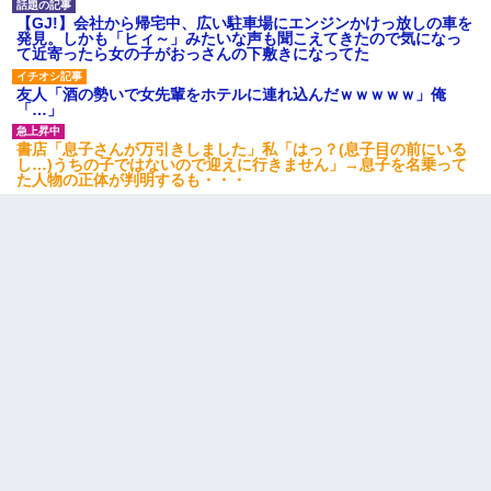
同じマンションに住んでる女性が鍵をわかりやすいところに隠し
【GJ!】会社から帰宅中、広い駐車場にエンジンかけっ放しの車を
ている事に気づいた俺「忍びこんでみよう！」→ 結果
発見。しかも「ヒィ～」みたいな声も聞こえてきたので気になっ
て近寄ったら女の子がおっさんの下敷きになってた
友人「酒の勢いで女先輩をホテルに連れ込んだｗｗｗｗｗ」俺
嫁に不倫されたから嫁と不倫相手に1000万の慰謝料請求した
「…」
書店「息子さんが万引きしました」私「はっ？(息子目の前にいる
高1のとき男に襲われ、不妊の叔母に頼まれて出産。→叔母夫婦が
し…)うちの子ではないので迎えに行きません」→息子を名乗って
養子縁組してアメリカに子供を連れ帰った。→9・11で叔母夫婦が
た人物の正体が判明するも・・・
亡くなってしまい…
我が家のガレージに見知らぬ車。俺「もしもし、玄関にもシャッ
ターリモコンあるだろ？DOWNのボタン押してｗ」→ 待つこと１
時間弱・・・
生保レディと行為する為に駆け引きしてみた結果ｗｗｗｗｗｗｗ
ｗｗｗｗｗ
子供の頃、母の弟にイタズラされてて中学に入ってから関係を持
ってしまった。拒絶したら「全部バラしてやる」と脅迫されたの
で両親に全部話した。
【衝撃】ある工場に配属すると、女の人がみんな退職してしま