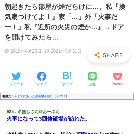
朝起きたら部屋が煙だらけに…。私『換
気扇つけてよ！』家「…」外「火事だ
ー！」私『近所の火災の煙か…』→ドア
を開けてみたら…
2019年4月23日
2021年3月31日
LINE
ツイート
シェア
はてブ
Pocket
引用元：
今までにあった修羅場を語れ【その11】
925
名無しさん＠おーぷん
火事になって3回修羅場が訪れた。