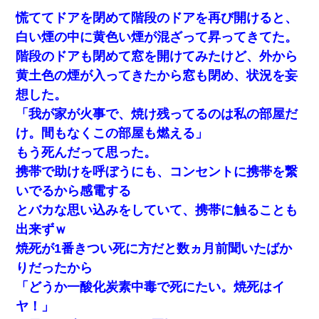
慌ててドアを閉めて階段のドアを再び開けると、
白い煙の中に黄色い煙が混ざって昇ってきてた。
階段のドアも閉めて窓を開けてみたけど、外から
黄土色の煙が入ってきたから窓も閉め、状況を妄
想した。
「我が家が火事で、焼け残ってるのは私の部屋だ
け。間もなくこの部屋も燃える」
もう死んだって思った。
携帯で助けを呼ぼうにも、コンセントに携帯を繋
いでるから感電する
とバカな思い込みをしていて、携帯に触ることも
出来ずｗ
焼死が1番きつい死に方だと数ヵ月前聞いたばか
りだったから
「どうか一酸化炭素中毒で死にたい。焼死はイ
ヤ！」