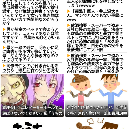
主人公の股間に乳を押し当てて
ポなし凸してくるのを嫌うし、
しまうwwwww
母は悪意があってか平気で繰り
返す。なぜ嫁姑は仲良くできな
【衝撃】巨人・井上温大さ
いんだ？なんで女って生き物は
ん、マジでとんでもない事態に
こうもバカで感情的なのだろう
www
か？
飲酒強要・スーパーで盗み・
男が船室のベッドで寝ようと
反社自慢の毒叔母一家。法事で
していた。…えっ？あなたは誰
も虚偽の金銭要求と暴力で脅さ
ですか？→ 見知らぬひとがいる
れトラウマに…祖母の死をきっ
んだが…
かけに恐怖の親戚と「永久絶
縁」を決意←自分の身の安全を
母と一緒の時に、明らかに足
最優先にして大正解
に障害がある方が歩いていた。
母「なんであんな歩き方なの？
飲酒強要・スーパーで盗み・
ふざけてるの？」
反社自慢の毒叔母一家。法事で
も虚偽の金銭要求と暴力で脅さ
同僚男性とのお付き合いを断
れトラウマに…祖母の死をきっ
ったら「理屈に合わない主張を
かけに恐怖の親戚と「永久絶
振りかざす感情的なヒステリー
縁」を決意←自分の身の安全を
女」と言いふらされて・・・
最優先にして大正解
退職してしばらく経った頃、
ジャンポケ斉藤の被害女性
元職場の取引先から連絡が来
「バウムクーヘン売ったり
た。話を聞くと納得できない内
TikTokライブしててムカついた
容で…
から示談しなかった」←これ
義両親「空き家になるし住ん
コインランドリーで私物の乾
でいいよ」私たち「じゃあお言
管理会社「エレベーターホールでは
注文住宅を建てたんだけど、２年近
燥機シートを「ご自由にどうぞ
葉に甘えて…」→引っ越した途
だろw」と勝手に盗もうとした
遊ばせないでください」私「うちの
く待たされた挙げ句、追加費用1400
端、予想外の出来事が待ってい
DQN夫婦！注意したら「は？名
て…
子じゃないんですけど…」→まさか
万請求された。流石におかしいよ
前かいてないんですけど」と逆
予定より早めに家に帰宅。リ
ギレ
の展開になり…
ね？
ビングに「裸の嫁」と男がい