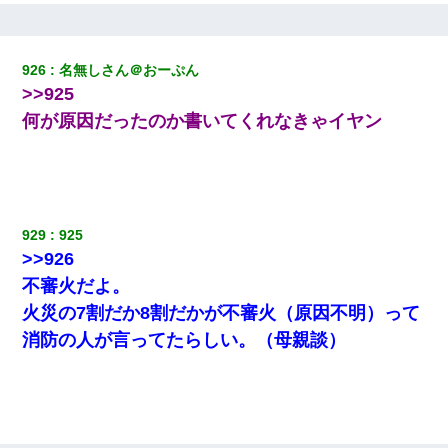
宅飲みで女友達の乳を見てしまった・・・
926
名無しさん＠おーぷん
夫の友達がBBQを定期的に開催して夫婦で参加してたんだけど、
>>925
女性側のリーダーみたいな人に「BBQは友達とやりなよ！」と言
われて…
何が原因だったのか書いてくれなきゃイヤン
【衝撃】嫁父の会社に勤続１０年、手取り１４万 → 俺「２２万も
らえる会社から誘われた。転職したい」義父「クビ！（激怒」嫁
「離婚！（激怒」
929
925
10年ほど前、息子がまだ年中だった時に離婚したんだけど、一昨
>>926
年の暮れに突然息子が職場を訪ねてきた。
不審火だよ。
火災の7割だか8割だかが不審火（原因不明）って
彼女(37)の情欲がえげつない件ｗｗｗｗｗｗｗ
消防の人が言ってたらしい。（母親談）
上司「何なの、この書類！！」私「あの‥」上司「今は私が話し
てるの！」私「ですから」上司「黙って聞きなさい！」私「それ
は」上司「言い訳しない！」→結果ｗｗｗｗｗ