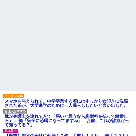
引き取らなきゃいけないんだ...
い。結婚の挨拶にも行かない」
私「えっ」
家族が車停める所は石畳でそ
こには２台家族の車停めてたん
盆正月に夫の実家に長時間滞
だけど、中庭の芝生上に知らな
在しなきゃいけないのが苦痛。
い車が4台停まっていた 父が運転
私「貴方は私の実家を早々に退
手捕まえ「芝生を弁償して...
散する。私もそうしていいは
ず」夫「それは男だから許され
【画像】 北海道、推定300kg
ること。女は許されない」
のヒグマ登場ｗｗｗｗｗｗｗｗ
ｗｗｗｗｗｗｗｗｗｗｗｗ
同窓会で実験、「俺が青年実
業家だったら女の子はどういう
ハードオフに売っていた4万
反応をするか」
4000円のフィギュアがヤバすぎ
るｗｗｗｗｗｗ「こんな高い
【切実】夫に無理と言われた
の？ｗｗ」「逆に超安い」
私の7年の無視生活、その理由が
コレｗｗｗ
私「ちょっと、人の家の金庫
触らないでよ！」キチママ『そ
44歳無職です。精神科に通院
こに金庫があったから、開けて
中で生活保護を受けてます。妻
みようとしただけ☆』義兄「泥
に酷いことばかりしたので離婚
は出てけ！二度と来るな！」結
されそうです。「働くから」
果・・・
「心を入れ替えるから」と言っ
ても信じてもらえません。助け
私「初めて飲む味だけどなん
て
のお茶？」彼「ちっ！」私「」
スマホを与えられて、中学卒業する頃にはすっかり女叩きに洗脳
先生から電話があったんだけ
された弟が、大学進学のために一人暮らししたいと言い出した。
【GIF】JSのカンチョーワロ
ど、「～とか～」「～とか考え
タ
て～」と何度も言ってたのが耳
後続車にクラクションを鳴ら
に残ってしまった
嫁が弁護士を連れてきて「悪いと思うなら慰謝料を払って離婚し
され彼氏が逆切れ。「何クラク
ろ」→ 俺「完全に恐喝になってますね」「お前、これが詐欺だっ
主な税金の成り立ちを調べて
ション鳴らしてんだ！降りてこ
て知ってる？」
みたよ
いよ！」と怒鳴りだし...
【衝撃】報酬100万円超の治験
【衝撃】嫁父の会社に勤続１０年、手取り１４万 → 俺「２２万も