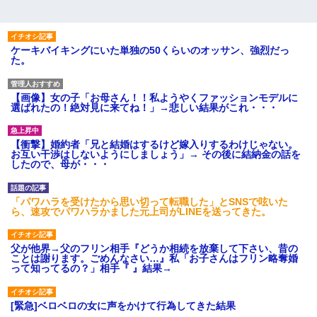
ケーキバイキングにいた単独の50くらいのオッサン、強烈だっ
た。
【画像】女の子「お母さん！！私ようやくファッションモデルに
選ばれたの！絶対見に来てね！」→悲しい結果がこれ・・・
【衝撃】婚約者「兄と結婚はするけど嫁入りするわけじゃない。
お互い干渉はしないようにしましょう」→ その後に結納金の話を
したので、母が・・・
「パワハラを受けたから思い切って転職した」とSNSで呟いた
ら、速攻でパワハラかました元上司がLINEを送ってきた。
父が他界→父のフリン相手『どうか相続を放棄して下さい、昔の
ことは謝ります。ごめんなさい…』私「お子さんはフリン略奪婚
って知ってるの？」相手『 』結果→
[緊急]ベロベロの女に声をかけて行為してきた結果