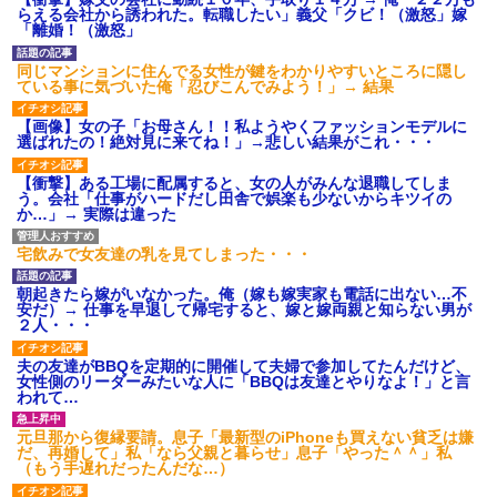
募集がこちらｗｗｗｗｗ(※画像
らえる会社から誘われた。転職したい」義父「クビ！（激怒」嫁
あり)
「離婚！（激怒」
【ネット騒然】惨殺されたタ
ワマン頂き女子のこの動画、す
同じマンションに住んでる女性が鍵をわかりやすいところに隠し
げえええええｗｗｗｗｗｗｗｗ
ている事に気づいた俺「忍びこんでみよう！」→ 結果
ｗｗｗ
【愕然】白のクラウン俺氏、
【画像】女の子「お母さん！！私ようやくファッションモデルに
高速道路左車線を制限速度で走
選ばれたの！絶対見に来てね！」→悲しい結果がこれ・・・
った結果wwwwwwwwwwww
百年の恋12-899 食べた量を
【衝撃】ある工場に配属すると、女の人がみんな退職してしま
張り合ってくる
う。会社「仕事がハードだし田舎で娯楽も少ないからキツイの
か…」→ 実際は違った
【悲報】佐藤輝明・・・２軍
でも盛大にやらかす←あまり悲
しませないでくれ
宅飲みで女友達の乳を見てしまった・・・
朝起きたら嫁がいなかった。俺（嫁も嫁実家も電話に出ない…不
安だ）→ 仕事を早退して帰宅すると、嫁と嫁両親と知らない男が
２人・・・
夫の友達がBBQを定期的に開催して夫婦で参加してたんだけど、
女性側のリーダーみたいな人に「BBQは友達とやりなよ！」と言
われて…
元旦那から復縁要請。息子「最新型のiPhoneも買えない貧乏は嫌
だ、再婚して」私「なら父親と暮らせ」息子「やった＾＾」私
（もう手遅れだったんだな…）