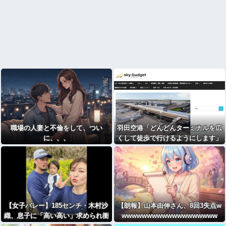
職場の人妻と不倫をして、つい
羽田空港「どんどんターミナルを広
に、、、
くして徒歩で行けるようにします」
→搭乗口まで1キロ歩かせるもよう
【女子バレー】185センチ・木村沙
【朗報】山本由伸さん、8回3失点w
織、息子に「高い高い」求められ衝
wwwwwwwwwwwwwwwwwww
撃展開激白 「すごい列になって…私