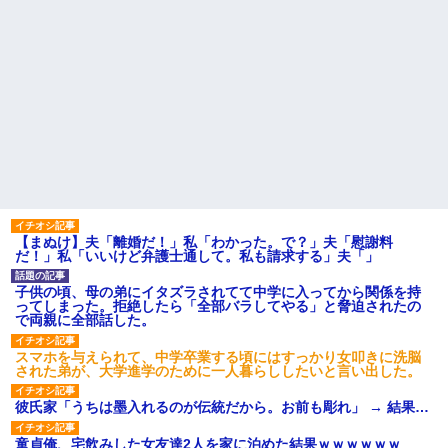
う。会社「仕事がハードだし田舎で娯楽も少ないからキツイの
か…」→ 実際は違った
彼女にプロポーズしてOK貰った俺、告げられた結婚条件にブチ切
れて無事婚約破棄・・・
元夫の連れ子「俺の結婚式の時くらい、母親としての責任を果た
そうとは思わないのか！」→どうも連れ子は…
医者「糖尿病で余命1年です」 ワイ「知らんわｗどうせ死ぬなら
食べる量増やすわｗ」→結果ｗｗｗｗｗ
【まぬけ】夫「離婚だ！」私「わかった。で？」夫「慰謝料
だ！」私「いいけど弁護士通して。私も請求する」夫「」
私「結婚やめるわ」 婚約者「え？なんでなんで？」 → 放置した
子供の頃、母の弟にイタズラされてて中学に入ってから関係を持
結果…｜生活｜ワロタあんてな
ってしまった。拒絶したら「全部バラしてやる」と脅迫されたの
で両親に全部話した。
ワイ144kg彼女98kgデブカップル、1年間毎日行為しまくった結
スマホを与えられて、中学卒業する頃にはすっかり女叩きに洗脳
果
された弟が、大学進学のために一人暮らししたいと言い出した。
彼氏家「うちは墨入れるのが伝統だから。お前も彫れ」 → 結果…
とっさに女児を捕まえたら変質者扱いされた。母親「あっち行っ
てよ！気持ち悪い！（ｼｯｼｯ」→ 後日、俺を見つけた母親がすっ飛
んできて・・・
童貞俺、宅飲みした女友達2人を家に泊めた結果ｗｗｗｗｗｗ