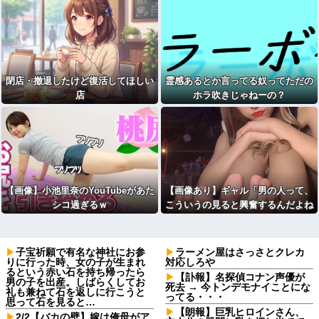
アトラクションじゃないよみたい
な」
閉店・撤退したけど復活してほしい
霊感あるとか言ってる奴ってただの
店
ホラ吹きじゃねーの？
【画像】小池里奈のYouTubeがあた
【画像あり】ギャル「男の人って、
シコ過ぎるｗ
こういうの見ると興奮するんだよね
笑
」ﾊﾟｼｬ
子宝祈願で有名な神社にお参
ラーメン屋はさっさとクレカ
りに行った時、女の子が生まれ
対応しろや
るという赤い石を持ち帰ったら
【訃報】名探偵コナン声優が
男の子を出産。しばらくしてお
死去 → 今トンデモナイことにな
礼も兼ねて石を返しに行こうと
ってる・・・
思って石を見ると…
【朗報】巨乳ヒロインさん、
2/2【バカの壁】嫁は俺母がア