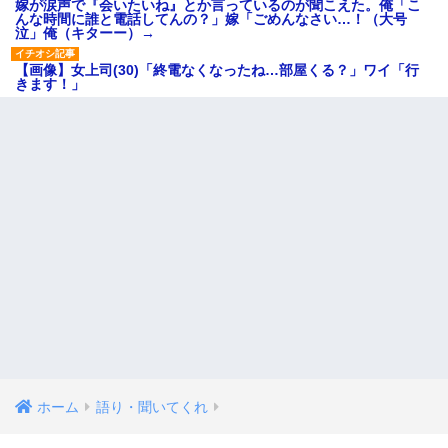
嫁が涙声で『会いたいね』とか言っているのが聞こえた。俺「こ
んな時間に誰と電話してんの？」嫁「ごめんなさい…！（大号
泣」俺（キターー）→
【画像】女上司(30)「終電なくなったね…部屋くる？」ワイ「行
きます！」
ホーム
語り・聞いてくれ