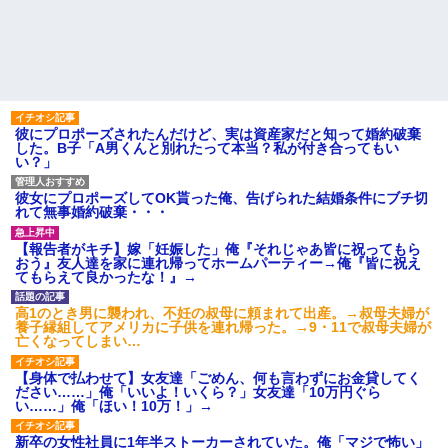
彼にプロポーズされたんだけど、実は資産家だと知って婚約破棄
した。B子「A男くんと別れたって本当？私が付き合ってもい
い？」
彼女にプロポーズしてOK貰った俺、告げられた結婚条件にブチ切
れて無事婚約破棄・・・
【報告者がキチ】嫁「妊娠した」俺『それじゃあ皆に祝ってもら
おう』友人達を家に連れ帰ってホームパーティー→俺『皆に祝え
てもらえて良かったな！』→
高1のとき男に襲われ、不妊の叔母に頼まれて出産。→叔母夫婦が
養子縁組してアメリカに子供を連れ帰った。→9・11で叔母夫婦が
亡くなってしまい…
【身体で払わせて】女友達「ごめん、何も言わずにお金貸してく
ださい……」俺「いいよ！いくら？」女友達「10万円ぐら
い……」俺「ほい！10万！」→
新卒の女性社員に1年半ストーカーされていた。俺「マジで怖い」