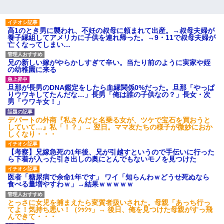
わい(42)渋谷の夜のサービスで19の女の子にゴックンさせた結果
ｗｗｗｗｗｗｗｗ
高1のとき男に襲われ、不妊の叔母に頼まれて出産。→叔母夫婦が
夫に癌の余命宣告。その闘病中に長女から信じられない言葉を受
養子縁組してアメリカに子供を連れ帰った。→9・11で叔母夫婦が
けた
亡くなってしまい…
兄の新しい嫁がやらかしすぎて辛い。当たり前のように実家や姪
ホテルに泊まったんだけど従業員が最悪だった。折角の旅行で何
の幼稚園に来る
故私が怒鳴られなきゃいけなかったのだ
旦那が長男のDNA鑑定をしたら血縁関係0%だった。旦那「やっぱ
りウワキしてたんだな…」長男「俺は誰の子供なの？」長女・次
何年か前に妹は離婚している。当時生まれた姪が義弟の子じゃな
男「ウワキ女！」
かったため妹有責での離婚になり…
デパートの外商『私さんだと名乗る女が、ツケで宝石を買おうと
していて…』私「！？」→ 翌日。ママ友たちの様子が微妙におか
しくなり・・・
「お前の父ちゃんは自宅警備員」とかからかわれたけど、実はと
んでもない仕事に就いていた
【考察】兄嫁急死の1年後、兄が引越すというので手伝いに行った
ら下着が入った引き出しの奥にとんでもないモノを見つけた
さっき嫁から、「愛しています」ってメールが届いた。俺も「愛
してます」って送ったら
医者「糖尿病で余命1年です」 ワイ「知らんわｗどうせ死ぬなら
食べる量増やすわｗ」→結果ｗｗｗｗｗ
テレワーク上司「会議中はカメラ付けろ！」女社員「え、事前連
とっさに女児を捕まえたら変質者扱いされた。母親「あっち行っ
絡無しは無理」上司「いいから付けろ！」→
てよ！気持ち悪い！（ｼｯｼｯ」→ 後日、俺を見つけた母親がすっ飛
んできて・・・