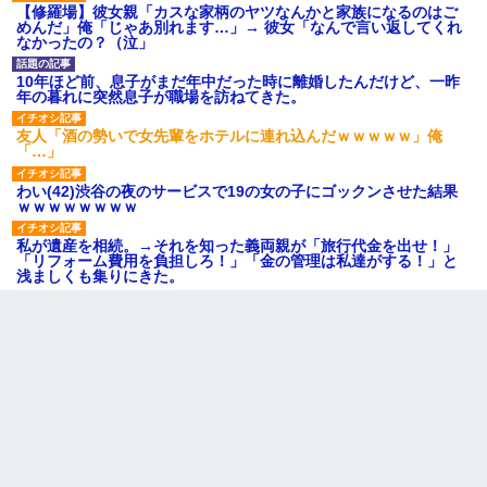
【修羅場】彼女親「カスな家柄のヤツなんかと家族になるのはご
めんだ」俺「じゃあ別れます…」→ 彼女「なんで言い返してくれ
なかったの？（泣」
10年ほど前、息子がまだ年中だった時に離婚したんだけど、一昨
年の暮れに突然息子が職場を訪ねてきた。
友人「酒の勢いで女先輩をホテルに連れ込んだｗｗｗｗｗ」俺
「…」
わい(42)渋谷の夜のサービスで19の女の子にゴックンさせた結果
ｗｗｗｗｗｗｗｗ
私が遺産を相続。→それを知った義両親が「旅行代金を出せ！」
「リフォーム費用を負担しろ！」「金の管理は私達がする！」と
浅ましくも集りにきた。