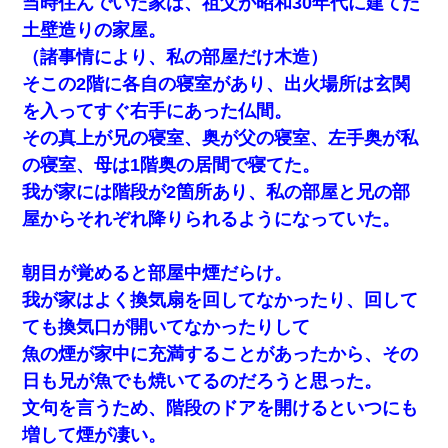
当時住んでいた家は、祖父が昭和30年代に建てた
土壁造りの家屋。
（諸事情により、私の部屋だけ木造）
そこの2階に各自の寝室があり、出火場所は玄関
を入ってすぐ右手にあった仏間。
その真上が兄の寝室、奥が父の寝室、左手奥が私
の寝室、母は1階奥の居間で寝てた。
我が家には階段が2箇所あり、私の部屋と兄の部
屋からそれぞれ降りられるようになっていた。
朝目が覚めると部屋中煙だらけ。
我が家はよく換気扇を回してなかったり、回して
ても換気口が開いてなかったりして
魚の煙が家中に充満することがあったから、その
日も兄が魚でも焼いてるのだろうと思った。
文句を言うため、階段のドアを開けるといつにも
増して煙が凄い。