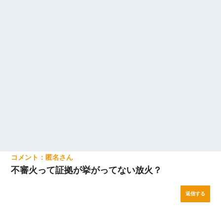
俺「初対面でなに言ったか覚えてる？」嫁「臭いんだよ！キモオ
タ？だっけ？」俺「だいたい合ってる。で、なんで告白してきた
の？」→
３２歳俺「ずっと好きでした！！付き合って下さい！」 ２５歳
彼女「うん！！絶対幸せになろうね！！！！」 → ７年後ｗｗ
ｗｗｗ
匿名
不審火って証拠が挙がってない放火？
返信する