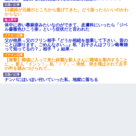
13歳娘が元嫁のところから逃げてきた。どう扱ったらいいのかわ
転職先が決まったので退職の意思を伝えたら。上司「無責任」
からない
「簡単には辞めさせない」私（どうせ辞めるし…）→ 思いっきり
反論をしてみた
体中に赤い蕁麻疹みたいなのができて、皮膚科にいったら「ジベ
ル薔薇色ひこう疹」という症状だと言われた
【クズ】昔、兄がお見合いして「ブスすぎｗｗｗ」と断った女性
父が他界→父のフリン相手『どうか相続を放棄して下さい、昔の
が、兄の同級生と結婚。それを知った兄は荒れ狂い、｢嫁さん、俺
ことは謝ります。ごめんなさい…』私「お子さんはフリン略奪婚
のお古ですが気分はどう？」とメールを送った→
って知ってるの？」相手『 』結果→
【衝撃】職場に入って来た綺麗な新人さんに職場を案内すること
男だけどリベンジポノレノの被害者になって未だに人生が立ち直
に → 新人「ドンッ！」私「！？」→ 突然、突き飛ばされて左手
せない
の甲を踏みつけられて…
ナンパにほいほい付いていった私、地獄に落ちる
旦那が長男のDNA鑑定をしたら血縁関係0%だった。旦那「やっぱ
りウワキしてたんだな…」長男「俺は誰の子供なの？」長女・次
男「ウワキ女！」
【GJ!】会社から帰宅中、広い駐車場にエンジンかけっ放しの車を
発見。しかも「ヒィ～」みたいな声も聞こえてきたので気になっ
て近寄ったら女の子がおっさんの下敷きになってた
私（23）冗談のつもりで上司（27）に胸を揉ませた結果・・・