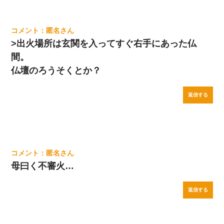
匿名
>出火場所は玄関を入ってすぐ右手にあった仏
間。
仏壇のろうそくとか？
返信する
匿名
母曰く不審火…
返信する