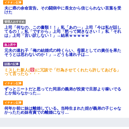
夫に癌の余命宣告。その闘病中に長女から信じられない言葉を受
けた
上司「何なの、この書類！！」私「あの‥」上司「今は私が話し
てるの！」私「ですから」上司「黙って聞きなさい！」私「それ
は」上司「言い訳しない！」→結果ｗｗｗｗｗ
元夫の連れ子「俺の結婚式の時くらい、母親としての責任を果た
そうとは思わないのか！」→どうも連れ子は…
ミスした新人(
)に冗談で「行為させてくれたら許してあげる」
って言ったら・・・
ずっとニートだと思ってた同居の義弟が投資で旦那より稼いでる
とか知らなかった…
何年か前に妹は離婚している。当時生まれた姪が義弟の子じゃな
かったため妹有責での離婚になり…
【修羅場】彼女親「カスな家柄のヤツなんかと家族になるのはご