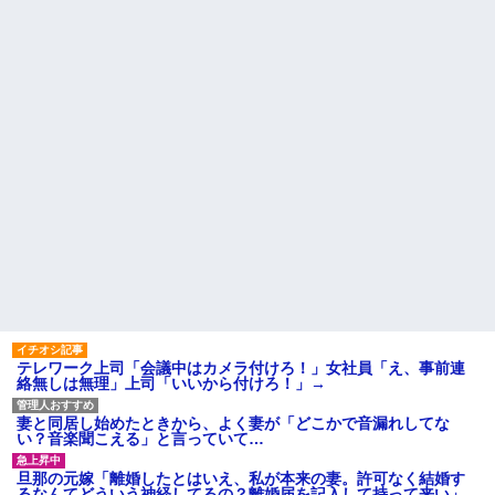
はセクシー過ぎてワイらにブッ
休んだ翌日、先輩パートに申
刺さりまくりw w w w w w w w
し送りあるかと確認したらいき
w
なりキレられた。このパートの
性格悪くないか？
【悲報】 「ゴールド免許で
す」←運が良かっただけかペー
【速報】専門家「イオンモー
パードライバーという事実ｗｗ
ル熊本の爆心地に”こんなも
ｗ
の”があったんだけど…」
ハードオフに売っていた4万
24歳の嫁に性的な魅力を感じ
4000円のフィギュアがヤバすぎ
なくなったので離婚したい件
るｗｗｗｗｗｗ「こんな高い
主な税金の成り立ちを調べて
の？ｗｗ」「逆に超安い」
みたよ
私「ちょっと、人の家の金庫
触らないでよ！」キチママ『そ
こに金庫があったから、開けて
みようとしただけ☆』義兄「泥
は出てけ！二度と来るな！」結
果・・・
私「初めて飲む味だけどなん
のお茶？」彼「ちっ！」私「」
【GIF】JSのカンチョーワロ
タ
テレワーク上司「会議中はカメラ付けろ！」女社員「え、事前連
後続車にクラクションを鳴ら
絡無しは無理」上司「いいから付けろ！」→
され彼氏が逆切れ。「何クラク
ション鳴らしてんだ！降りてこ
いよ！」と怒鳴りだし...
妻と同居し始めたときから、よく妻が「どこかで音漏れしてな
い？音楽聞こえる」と言っていて…
【衝撃】報酬100万円超の治験
募集がこちらｗｗｗｗｗ(※画像
あり)
旦那の元嫁「離婚したとはいえ、私が本来の妻。許可なく結婚す
るなんてどういう神経してるの？離婚届を記入して持って来い」