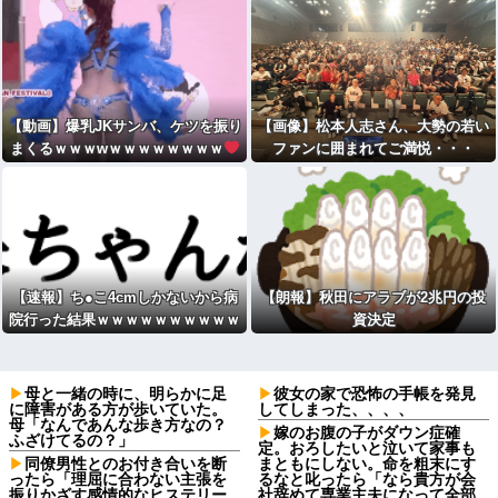
【動画】爆乳JKサンバ、ケツを振り
【画像】松本人志さん、大勢の若い
まくるｗｗｗwｗｗｗｗｗｗｗｗ
ファンに囲まれてご満悦・・・
【速報】ち●こ4cmしかないから病
【朗報】秋田にアラブが2兆円の投
院行った結果ｗｗｗｗｗｗｗｗｗｗ
資決定
ｗwwww
母と一緒の時に、明らかに足
彼女の家で恐怖の手帳を発見
に障害がある方が歩いていた。
してしまった、、、、
母「なんであんな歩き方なの？
嫁のお腹の子がダウン症確
ふざけてるの？」
定。おろしたいと泣いて家事も
同僚男性とのお付き合いを断
まともにしない。命を粗末にす
ったら「理屈に合わない主張を
るなと叱ったら「なら貴方が会
振りかざす感情的なヒステリー
社辞めて専業主夫になって全部