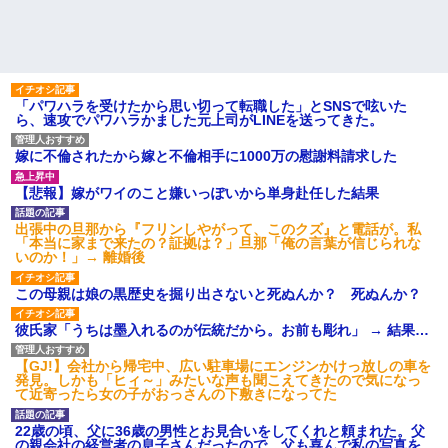
「パワハラを受けたから思い切って転職した」とSNSで呟いた
ら、速攻でパワハラかました元上司がLINEを送ってきた。
嫁に不倫されたから嫁と不倫相手に1000万の慰謝料請求した
【悲報】嫁がワイのこと嫌いっぽいから単身赴任した結果
出張中の旦那から『フリンしやがって、このクズ』と電話が。私
「本当に家まで来たの？証拠は？」旦那「俺の言葉が信じられな
いのか！」→ 離婚後
この母親は娘の黒歴史を掘り出さないと死ぬんか？ 死ぬんか？
彼氏家「うちは墨入れるのが伝統だから。お前も彫れ」 → 結果…
【GJ!】会社から帰宅中、広い駐車場にエンジンかけっ放しの車を
発見。しかも「ヒィ～」みたいな声も聞こえてきたので気になっ
て近寄ったら女の子がおっさんの下敷きになってた
22歳の頃、父に36歳の男性とお見合いをしてくれと頼まれた。父
の親会社の経営者の息子さんだったので、父も喜んで私の写真を