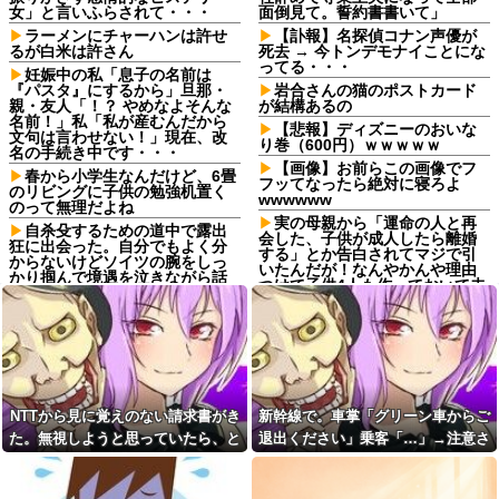
女」と言いふらされて・・・
面倒見て。誓約書書いて」
ラーメンにチャーハンは許せ
【訃報】名探偵コナン声優が
るが白米は許さん
死去 → 今トンデモナイことにな
ってる・・・
妊娠中の私「息子の名前は
『パスタ』にするから」旦那・
岩合さんの猫のポストカード
親・友人「！？ やめなよそんな
が結構あるの
名前！」私「私が産むんだから
【悲報】ディズニーのおいな
文句は言わせない！」現在、改
り巻（600円）ｗｗｗｗｗ
名の手続き中です・・・
【画像】お前らこの画像でフ
春から小学生なんだけど、6畳
フッてなったら絶対に寝ろよ
のリビングに子供の勉強机置く
wwwwww
のって無理だよね
実の母親から「運命の人と再
自杀殳するための道中で露出
会した、子供が成人したら離婚
狂に出会った。自分でもよく分
する」とか告白されてマジで引
からないけどソイツの腕をしっ
いたんだが！なんやかんや理由
かり掴んで境遇を泣きながら話
つけて子供4人も作っておいて未
した。すると露出狂は…
成年の子供に言う話かよ！
コトメ「あなたには無理でし
【衝撃画像】有名セクシー女
ょ？」私「できますけど？」→
優さん、整形手術に大失敗して
何も知らない前提で話しかけて
撮影不能に⇒！！
くるコトメが止まらず…
取引先の接待で彼氏が突然
彼氏から突然振られた。理由
「ミスタァァアァァァァアアア
を聞くと「生ハムチーズクレー
アァァ、ムンラァァァイ！」
NTTから見に覚えのない請求書がき
新幹線で。車掌「グリーン車からご
プ食べたから」と言われて…
切迫流産で自宅安静の私…な
た。無視しようと思っていたら、と
退出ください」乗客「…」→注意さ
転勤がなくて家から近くて仕
のに義弟が「シャワー貸して」
事も楽そうだけど一人暮らしす
んでもない事実が判明して…
れても動かない乗客を見ていたら、
「泊めて」と嫌がらせレベルの
るチャンスを逃してずっと実家
連続突撃！夫経由で断ると私に
その直後まさかの展開に…
暮らしになりそう
直接LINEしてきて絶句←大人し