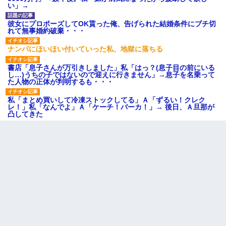
い」→
彼女にプロポーズしてOK貰った俺、告げられた結婚条件にブチ切
れて無事婚約破棄・・・
ナンパにほいほい付いていった私、地獄に落ちる
書店「息子さんが万引きしました」私「はっ？(息子目の前にいる
し…)うちの子ではないので迎えに行きません」→息子を名乗って
た人物の正体が判明するも・・・
私「まとめ買いして冷凍ストックしてる」Ａ「ずるい！クレク
レ！」私「なんでよ」Ａ「ケーチ！バーカ！」→ 後日、Ａ旦那が
凸してきた