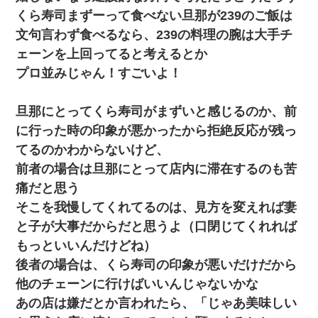
くら寿司まずーって食べない旦那が239のご飯は
童貞俺、宅飲みした女友達2人を家に泊めた結果ｗｗｗｗｗｗ
文句言わず食べるなら、239の料理の腕は大手チ
ェーンを上回ってると考えるとか
妻「ずっと好きだった人と一緒になりたいから、わかれてくださ
い」→離婚後、娘と実家で生活してると…
プロ並みじゃん！すごいよ！
旦那にとってくら寿司がまずいと感じるのか、前
に行った時の印象が悪かったから拒絶反応が残っ
てるのかわからないけど、
前者の場合は旦那にとって店内に滞在するのも苦
痛だと思う
そこを我慢してくれてるのは、見方を変えれば妻
と子が大事だからだと思うよ（口閉じてくれれば
もっといいんだけどね）
後者の場合は、くら寿司の印象が悪いだけだから
他のチェーンに行けばいいんじゃないかな
あの店は嫌だとか言われたら、「じゃあ美味しい