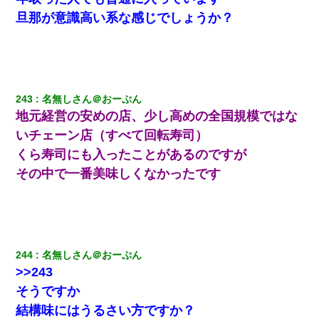
同じマンションに住んでる女性が鍵をわかりやすいところに隠し
ている事に気づいた俺「忍びこんでみよう！」→ 結果
旦那が意識高い系な感じでしょうか？
【悲報】嫁がワイのこと嫌いっぽいから単身赴任した結果
３２歳俺「ずっと好きでした！！付き合って下さい！」 ２５歳
彼女「うん！！絶対幸せになろうね！！！！」 → ７年後ｗｗ
243
名無しさん＠おーぷん
ｗｗｗ
地元経営の安めの店、少し高めの全国規模ではな
いチェーン店（すべて回転寿司）
義兄嫁が義実家で「コロナ陽性だったからこのまま療養させて下
くら寿司にも入ったことがあるのですが
さい」と言い出してド修羅場になった
その中で一番美味しくなかったです
元旦那から復縁要請。息子「最新型のiPhoneも買えない貧乏は嫌
だ、再婚して」私「なら父親と暮らせ」息子「やった＾＾」私
（もう手遅れだったんだな…）
夫に癌の余命宣告。その闘病中に長女から信じられない言葉を受
244
名無しさん＠おーぷん
けた
>>243
そうですか
高1のとき男に襲われ、不妊の叔母に頼まれて出産。→叔母夫婦が
養子縁組してアメリカに子供を連れ帰った。→9・11で叔母夫婦が
結構味にはうるさい方ですか？
亡くなってしまい…