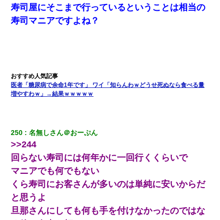
寿司屋にそこまで行っているということは相当の
寿司マニアですよね？
男だけどリベンジポノレノの被害者になって未だに人生が立ち直
せない
【衝撃】ある工場に配属すると、女の人がみんな退職してしま
う。会社「仕事がハードだし田舎で娯楽も少ないからキツイの
か…」→ 実際は違った
医者「糖尿病で余命1年です」 ワイ「知らんわｗどうせ死ぬなら食べる量
増やすわｗ」→結果ｗｗｗｗｗ
｢昨日はお兄ちゃんと一緒にお風呂に入っちゃった～｣とか毎日兄
の話をしていたA子が事故で亡くなった。→Ａ子のお母さんの話に
驚愕…
250
名無しさん＠おーぷん
新卒の女性社員に1年半ストーカーされていた。俺「マジで怖い」
>>244
上司「話をしてみる」→女性社員「実は10数年前に…」
回らない寿司には何年かに一回行くくらいで
マニアでも何でもない
生保レディと行為する為に駆け引きしてみた結果ｗｗｗｗｗｗｗ
ｗｗｗｗｗ
くら寿司にお客さんが多いのは単純に安いからだ
と思うよ
嫁の妹（26歳）がずっとウチに泊まりに来た結果→俺がヤバイｗ
ｗｗｗｗｗｗｗ
旦那さんにしても何も手を付けなかったのではな