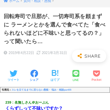
ホーム
質問・相談・愚痴
回転寿司で旦那が、一切寿司系を頼まず
に ラーメンとかを選んで食べてた「食べ
られないほどに不味いと思ってるの？」
って聞いたら…
2019年4月22日
2021年3月31日
LINE
ツイート
シェア
はてブ
Pocket
引用元：
スレを立てるまでに至らない愚痴・ 悩み・相談part55
239
名無しさん＠おーぷん
くらずしって不味いですか？