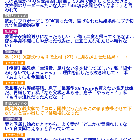
夫の友達がBBQを定期的に開催して夫婦で参加してたんだけど、
女性側のリーダーみたいな人に「BBQは友達とやりなよ！」と言
われて…
彼女にプロポーズしてOK貰った俺、告げられた結婚条件にブチ切
れて無事婚約破棄・・・
放置子が病院送りになったらしい → 俺（二度と帰ってくるなよ…
嫁を半身不随にしやがった恨みは、正直こんなもんじゃ晴れな
い）
私（23）冗談のつもりで上司（27）に胸を揉ませた結果・・・
【復讐】義兄嫁「生活費、足りない分を貸してほしい」私「貸す
わけないでしょｗｗｗｗ」→ 理由を話したら泣き出して・・私
（あまりにも希望通り）
元旦那から復縁要請。息子「最新型のiPhoneも買えない貧乏は嫌
だ、再婚して」私「なら父親と暮らせ」息子「やった＾＾」私
（もう手遅れだったんだな…）
義兄嫁が義実家で「コロナ陽性だったからこのまま療養させて下
さい」と言い出してド修羅場になった
妻と同居し始めたときから、よく妻が「どこかで音漏れしてな
い？音楽聞こえる」と言っていて…
体中に赤い蕁麻疹みたいなのができて、皮膚科にいったら「ジベ