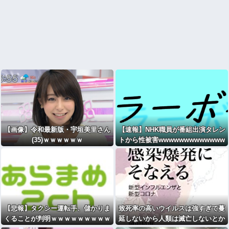
【画像】令和最新版・宇垣美里さん
【速報】NHK職員が番組出演タレン
(35)ｗｗｗｗｗｗ
トから性被害wwwwwwwwwwwww
wwwwwwwwwww
【悲報】タクシー運転手、儲かりま
致死率の高いウイルスは強すぎて蔓
くることが判明ｗｗｗｗｗｗｗｗｗ
延しないから人類は滅亡しないとか
ｗｗｗｗｗｗｗｗｗｗｗｗｗｗｗｗ
いうけどさ