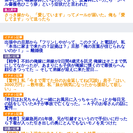
ル薔薇色ひこう疹」という症状だと言われた
さっき嫁から、「愛しています」ってメールが届いた。俺も「愛
してます」って送ったら
出張中の旦那から『フリンしやがって、このクズ』と電話が。私
「本当に家まで来たの？証拠は？」旦那「俺の言葉が信じられな
いのか！」→ 離婚後
【戦争】不妊の俺嫁に弟嫁が2日間4歳児を託児 俺嫁はそこまで気
にしてなかったが、あまりにも子供が俺嫁に懐くので最後らへん
顔引きつってた → そして弟嫁が迎えに来た翌日…
【驚愕】私「今まで育てた分のお金返してね(冗談)」息子「はい、
3000万円」→数年後。私「妹が病気になったから援助して欲し
い」→
｢昨日はお兄ちゃんと一緒にお風呂に入っちゃった～｣とか毎日兄
の話をしていたA子が事故で亡くなった。→Ａ子のお母さんの話に
驚愕…
【考察】兄嫁急死の1年後、兄が引越すというので手伝いに行った
ら下着が入った引き出しの奥にとんでもないモノを見つけた