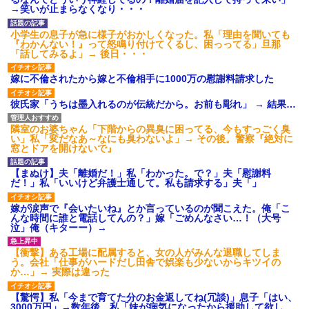
【ネット騒然】惨殺されたタ
→笑いが止まらなくなり・・・
ワマン頂き女子のこの動画、す
げえええええｗｗｗｗｗｗｗｗ
ｗｗｗ
小学生の息子が急に様子がおかしくなった。私「理由を聞いても
『わかんない！』って怒鳴り付けてくるし、困っってる」旦那
【愕然】白のクラウン俺氏、
「話してみるよ」→ 後日・・・
高速道路左車線を制限速度で走
った結果wwwwwwwwwwww
嫁に不倫されたから嫁と不倫相手に1000万の慰謝料請求した
百年の恋12-899 食べた量を
張り合ってくる
彼氏家「うちは墨入れるのが伝統だから。お前も彫れ」 → 結果…
【悲報】佐藤輝明・・・２軍
でも盛大にやらかす←あまり悲
しませないでくれ
隣室のお婆ちゃん「下階からの異臭に困ってる、今もすっごく臭
い」私「変だなあ～なにも臭わないよ」→ その後。警察『絶対に
窓とドアを開けないで』
【まぬけ】夫「離婚だ！」私「わかった。で？」夫「慰謝料
だ！」私「いいけど弁護士通して。私も請求する」夫「」
嫁が涙声で『会いたいね』とか言っているのが聞こえた。俺「こ
んな時間に誰と電話してんの？」嫁「ごめんなさい…！（大号
泣」俺（キターー）→
【衝撃】ある工場に配属すると、女の人がみんな退職してしま
う。会社「仕事がハードだし田舎で娯楽も少ないからキツイの
か…」→ 実際は違った
【驚愕】私「今まで育てた分のお金返してね(冗談)」息子「はい、
3000万円」→数年後。私「妹が病気になったから援助して欲し