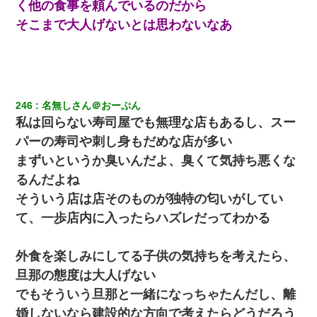
く他の食事を頼んでいるのだから
【悲報】姉と入浴中に大きくなってしまった結果ｗｗｗｗｗｗｗ
そこまで大人げないとは思わないなあ
ｗ
姉旦那の友達「ほんとのパパだよ～」私のお腹を触ってほざく。
→思わず手を叩いて振り払ったら…
246
名無しさん＠おーぷん
嫁が弁護士を連れてきて「悪いと思うなら慰謝料を払って離婚し
私は回らない寿司屋でも無理な店もあるし、スー
ろ」→ 俺「完全に恐喝になってますね」「お前、これが詐欺だっ
て知ってる？」
パーの寿司や刺し身もだめな店が多い
まずいというか臭いんだよ、臭くて気持ち悪くな
日曜日、会社の窓を見ると同僚の姿。俺（あれ？ディズニーシー
るんだよね
じゃ？）→俺電話「今何してんの？」同僚「シーで並んでるこ
と！」俺「会社にいない？」→次の瞬間、すごい鳥肌が立った
そういう店は店そのものが独特の匂いがしてい
て、一歩店内に入ったらハズレだってわかる
彼氏の家に泊まる事になり、ゲームで盛り上がってさぁ寝よう！
と電気を消すとミシッって音が…彼「ちょっと待ってて」→勢い
よくドアを開けるとなんと…
外食を楽しみにしてる子供の気持ちを考えたら、
旦那の態度は大人げない
【まぬけ】夫「離婚だ！」私「わかった。で？」夫「慰謝料
でもそういう旦那と一緒になっちゃたんだし、離
だ！」私「いいけど弁護士通して。私も請求する」夫「」
婚しないなら建設的な方向で考えたらどうだろう