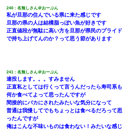
めんだ」俺「じゃあ別れます…」→ 彼女「なんで言い返してくれ
なかったの？（泣」
240
名無しさん＠おーぷん
私が旦那の住んでいる県に来た感じです
俺「初対面でなに言ったか覚えてる？」嫁「臭いんだよ！キモオ
旦那の県の人は結構脂っぽい魚が好きです
タ？だっけ？」俺「だいたい合ってる。で、なんで告白してきた
の？」→
正直値段が無駄に高い方を旦那が県民のプライド
で持ち上げてんのか？って思う節があります
放置子が病院送りになったらしい → 俺（二度と帰ってくるなよ…
嫁を半身不随にしやがった恨みは、正直こんなもんじゃ晴れな
い）
友人「酒の勢いで女先輩をホテルに連れ込んだｗｗｗｗｗ」俺
241
名無しさん＠おーぷん
「…」
連投します。。。すみません
正直私としては行くって言うんだったら寿司系も
彼女にプロポーズしてOK貰った俺、告げられた結婚条件にブチ切
れて無事婚約破棄・・・
何か食べてよって思ったんですが
間接的にバカにされたみたいな気分になって
私が遺産を相続。→それを知った義両親が「旅行代金を出せ！」
普通は我慢してでもちょっとは食べるだろって思
「リフォーム費用を負担しろ！」「金の管理は私達がする！」と
浅ましくも集りにきた。
ったんですが
俺はこんな不味いものは食わない！みたいな感じ