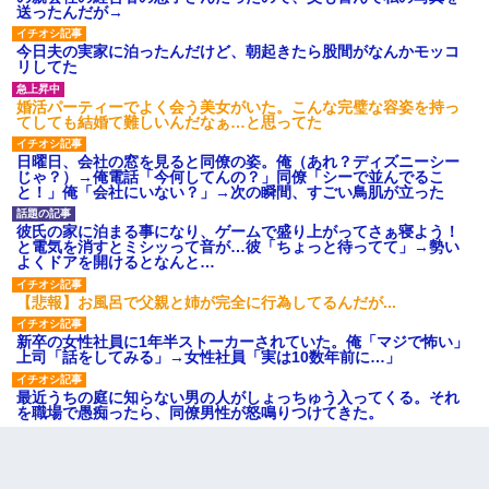
送ったんだが→
今日夫の実家に泊ったんだけど、朝起きたら股間がなんかモッコ
リしてた
婚活パーティーでよく会う美女がいた。こんな完璧な容姿を持っ
てしても結婚て難しいんだなぁ…と思ってた
日曜日、会社の窓を見ると同僚の姿。俺（あれ？ディズニーシー
じゃ？）→俺電話「今何してんの？」同僚「シーで並んでるこ
と！」俺「会社にいない？」→次の瞬間、すごい鳥肌が立った
彼氏の家に泊まる事になり、ゲームで盛り上がってさぁ寝よう！
と電気を消すとミシッって音が…彼「ちょっと待ってて」→勢い
よくドアを開けるとなんと…
【悲報】お風呂で父親と姉が完全に行為してるんだが...
新卒の女性社員に1年半ストーカーされていた。俺「マジで怖い」
上司「話をしてみる」→女性社員「実は10数年前に…」
最近うちの庭に知らない男の人がしょっちゅう入ってくる。それ
を職場で愚痴ったら、同僚男性が怒鳴りつけてきた。