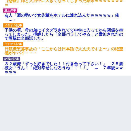
【悲報】姉と入浴中に大きくなってしまった結果ｗｗｗｗｗｗｗ
ｗ
友人「酒の勢いで女先輩をホテルに連れ込んだｗｗｗｗｗ」俺
「…」
子供の頃、母の弟にイタズラされてて中学に入ってから関係を持
ってしまった。拒絶したら「全部バラしてやる」と脅迫されたの
で両親に全部話した。
日航機墜落事故の「ここからは日本語で大丈夫ですよ〜」の絶望
感がヤバイ・・・
３２歳俺「ずっと好きでした！！付き合って下さい！」 ２５歳
彼女「うん！！絶対幸せになろうね！！！！」 → ７年後ｗｗ
ｗｗｗ