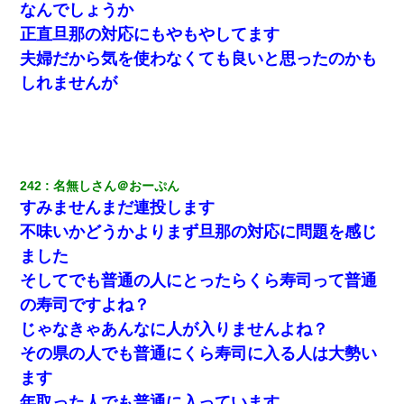
ワイアラサー主婦、昨晩久しぶりに夫と致した結果ｗｗｗｗｗ
なんでしょうか
正直旦那の対応にもやもやしてます
【クズ】昔、兄がお見合いして「ブスすぎｗｗｗ」と断った女性
夫婦だから気を使わなくても良いと思ったのかも
が、兄の同級生と結婚。それを知った兄は荒れ狂い、｢嫁さん、俺
のお古ですが気分はどう？」とメールを送った→
しれませんが
嫁に不倫されたから嫁と不倫相手に1000万の慰謝料請求した
私「結婚やめるわ」 婚約者「え？なんでなんで？」 → 放置した
結果…｜生活｜ワロタあんてな
242
名無しさん＠おーぷん
すみませんまだ連投します
小2の頃、妹と昼寝してたら家が火事になってて気づくと逃げ場が
不味いかどうかよりまず旦那の対応に問題を感じ
なかった。妹を抱き締めて「ﾀﾋんじゃうよ」って泣いてたら…
ました
そしてでも普通の人にとったらくら寿司って普通
わい(42)渋谷の夜のサービスで19の女の子にゴックンさせた結果
ｗｗｗｗｗｗｗｗ
の寿司ですよね？
じゃなきゃあんなに人が入りませんよね？
クラスで一人無口で誰とも話さない男子がいた。→修学旅行に来
その県の人でも普通にくら寿司に入る人は大勢い
なかったその男子に女子達がお土産を渡した。5分後…
ます
年取った人でも普通に入っています