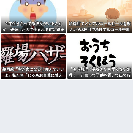
彼女「他の男性に誘われちゃ
く自宅の風呂に入れよ
った」俺「それ言って何がした
【正論】今の20代「タモリっ
いの？」→何度も試されるたび
ておもしろくないじゃん。笑っ
気持ちが冷めていって…
たことないんだけど、なにがす
【後編】俺の娘の結婚が破談
ごいの？」他
２年付き合ってる彼女がいるんだ
焼肉店でノンアルコールビールを飲
に。だが彼氏は「2000万の土
彼女と同棲初めたら家に物が5
が、妊娠したので生まれる前に籍を
んだら2杯目で急性アルコール中毒
地」を購入。こじれた二人は想
倍くらい増えてストレスヤバ
像以上の修羅場に
入れたいと言われた。俺は種がほぼ
になった。それで警察と保健所を巻
い。3LDKで余裕だろと思ってた
NTTから見に覚えのない請求
けど全部埋めやがった
無いはずなのに...
き込む騒ぎに…
書がきた。無視しようと思って
【悲報】警察に射殺された包
いたら、とんでもない事実が判
丁男、直前に母を亡くし精神的
明して…
ショックを受けていたと判明
【悲報】Z世代「なんでセルフ
里帰り出産した嫁が実家から
レジなのに自分で商品通さない
帰ってこないので離婚要求。す
といけないんだ」
義両親「空き家になるし住んでいい
「もう無理！男なんて可愛くない無
ると義父がブチギレた
祭りって謎だよな、誰が神輿
よ」私たち「じゃあお言葉に甘え
理！」と言って子供を置いて出て行
旦那の同僚女が旦那の元カ
担いでるの？屋台出店してる奴
ノ。なのにしょっちゅうペアで
て…」→引っ越した途端、予想外の
った息子嫁
らは誰の許可を得て商売してる
仕事してて遅くまで残業したり
の？
出来事が待っていて…
二人で出張に行ったり。なんで
お前ら急げ！怪しい外人みつ
「今度の出張は一人で行く」っ
けたら法務省にタレコミしてみ
て嘘つくのかな
ろ！意外と仕事するぞ？
38歳マザコン夫の誕生日に
【悲報】大卒初任給600万の時
「むしゅこたんおめでとう！」
代へ
と義実家を飾り付ける超過干渉
wwwwwwwwwwwwwwwwww
トメ！ご近所さんを招待してあ
w
げたら、38歳メタボ夫が登場し
て近所のおじいさんが大爆発す
【画像】タトゥーだらけの美
る事態に
人海鮮料理人、現る！！←コレ