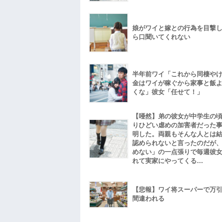
娘がワイと嫁との行為を目撃
ら口聞いてくれない
半年前ワイ「これから同棲や
金はワイが稼ぐから家事と飯
くな」彼女「任せて！」
【唖然】弟の彼女が中学生の
りひどい虐めの加害者だった
明した。両親もそんな人とは
認められないと言ったのだが
めない」の一点張りで毎週彼
れて実家にやってくる…
【悲報】ワイ将スーパーで万
間違われる