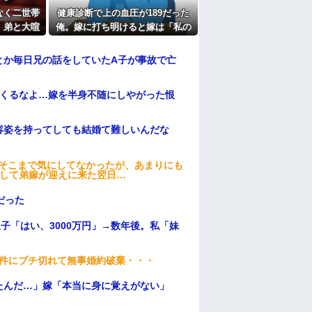
間拒否の末、離婚を決意した理由が切なすぎ
なく二世帯
健康診断で上の血圧が189だった
、弟と大喧
俺。嫁に打ち明けると嫁は「私の
たよ
は最悪にな
料理は間違ってない」
とか毎日兄の話をしていたA子が事故で亡
てくるなよ…嫁を半身不随にしやがった恨
容姿を持ってしても結婚て難しいんだな
はそこまで気にしてなかったが、あまりにも
そして弟嫁が迎えに来た翌日…
だった
子「はい、3000万円」→数年後。私「妹
条件にブチ切れて無事婚約破棄・・・
たんだ…」嫁「本当に身に覚えがない」