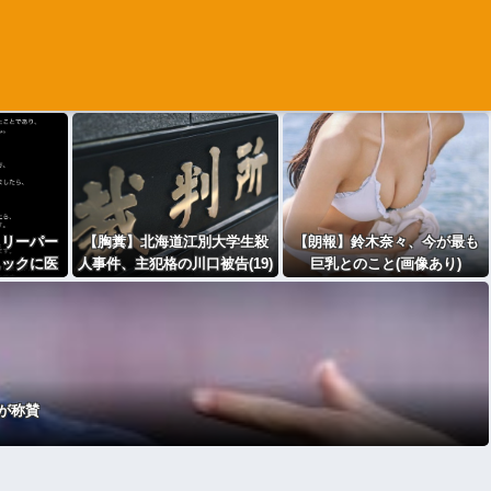
スリーパー
【胸糞】北海道江別大学生殺
【朗報】鈴木奈々、今が最も
ニックに医
人事件、主犯格の川口被告(19)
巨乳とのこと(画像あり)
ガチ切れｗ
に無期懲役の判決
が称賛