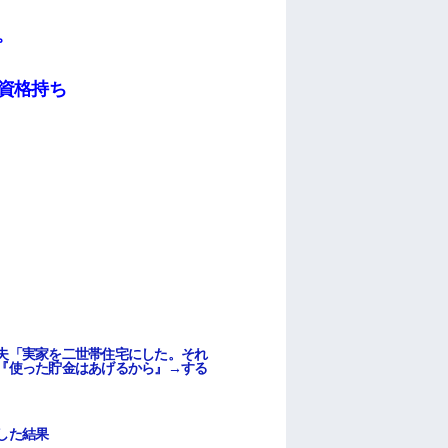
。
資格持ち
夫「実家を二世帯住宅にした。それ
『使った貯金はあげるから』→する
した結果