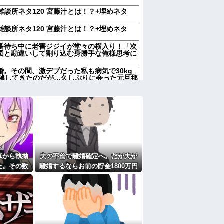
雑談所ネタ120 宮藤汁とは！？+埋めネタ
雑談所ネタ120 宮藤汁とは！？+埋めネタ
番待ち中に老害ジジイが堂々の横入り！「次
図と勘違いして割り込む身勝手な俺様思考に
。その間、激デブだった私も病気で30kg
っ越してきたのだが…久しぶりに会った元旦那
6.3％に わずか2年で20.7ポイント増、
が私の子供達に「お母さんが死んだらどうす
。」と
かネコパンチだとか…。 うちのは俺を起こす
。【再】
も無効化の流れ他
車から執拗
夫の不倫で離婚確定へ。だが夫が
にと連絡あり。石をどかしてミミズ集め足の
た。その数
離婚するならお前の貯金1800万円
が大嫌い。夏休みのお出かけ先はおばあちゃ
撃すること
を財産分与しろ」と言い出した
ゃんと一緒にＴＤＬに連れて行ってあげた
れた
にと連絡あり。石をどかしてミミズ集め足の
 ← こいつらのタチ悪い率は異常