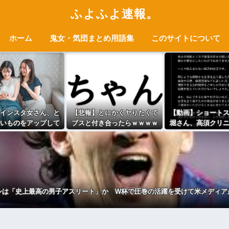
ふよふよ速報。
ホーム
鬼女・気団まとめ用語集
このサイトについて
インスタ女さん、と
【悲報】とにかくヤりたくて
【動画】ショート
いものをアップして
ブスと付き合ったらｗｗｗｗ
堀さん、高須クリ
メ欄閉鎖ｗｗｗｗｗ
ｗｗｗｗｗｗｗwwww
学的に詰められて
ｗｗｗｗｗｗ
ｗｗ
シは「史上最高の男子アスリート」か W杯で圧巻の活躍を受けて米メディア