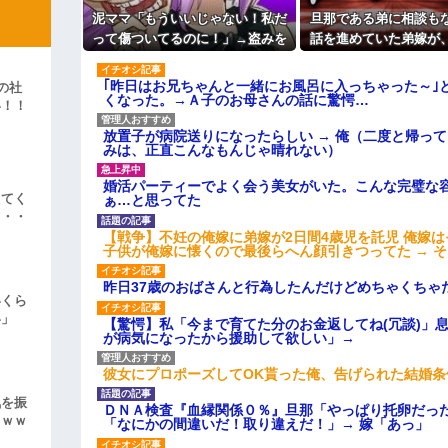
【衝撃】嫁の言葉に確信！5年
泥ママ「もういいじゃない！私だ
旦那である弟に相談も
彼「ちっ！」私「」
るｗｗｗｗ
って傷ついてるのに！」→盗みを
話を進めていた弟嫁が
主な税金の成り立ちを調べてみ
責められた泥ママがまさかの被害
嘩。その騒動で夫婦仲
逆切れ。「何クラクション鳴らして
者アピール。その言い分に周囲か
ったはずが…
｢昨日はお兄ちゃんと一緒にお風呂に入っちゃった～｣
の社
ら笑いが漏れてしまい…
くなった。→Ａ子のお母さんの話に驚愕…
らｗｗｗｗｗ(※画像あり)
い！！
女子のこの動画、すげえええええｗ
」
放置子が病院送りになったらしい → 俺（二度と帰っ
みは、正直こんなもんじゃ晴れない）
車線を制限速度で走った結果
婚活パーティーでよく会う美女がいた。こんな完璧な
くる
えてく
ぁ…と思ってた
やらかす←あまり悲しませないでく
・・・
【戦争】不妊の俺嫁に弟嫁が2日間4歳児を託児 俺嫁
子供が俺嫁に懐くので最後らへん顔引きつってた → 
昨日37歳のおばさんと行為したんだけどめちゃくちゃ
いくら
い」
【驚愕】私「今まで育てた分のお金返してね(冗談)」息
が病気になったから援助して欲しい」→
彼女にプロポーズしてOK貰った俺、告げられた結婚
気を振
ＤＮＡ検査『血縁関係０％』旦那「やっぱり托卵だっ
ｗｗｗ
「なにかの間違いだ！取り違えだ！」→ 嫁「あっ」