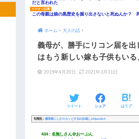
だと言われた
この母親は娘の黒歴史を掘り出さないと死ぬんか？ 
ホーム
大人の話
義母が、勝手にリコン届を出
はもう新しい嫁も子供もいる
2019年4月20日
2021年3月31日
ツイート
シェア
はてブ
引用元：
義実家にしかスカッとするDQN返しinOpen2ch
404
名無しさん＠おーぷん