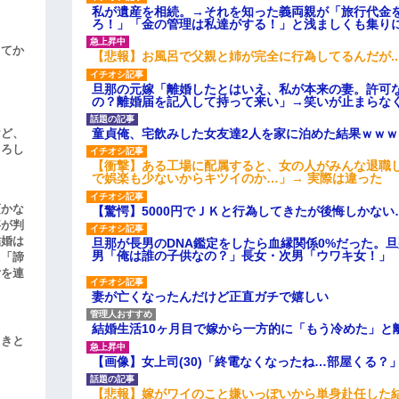
私が遺産を相続。→それを知った義両親が「旅行代金
ろ！」「金の管理は私達がする！」と浅ましくも集り
してか
【悲報】お風呂で父親と姉が完全に行為してるんだが..
旦那の元嫁「離婚したとはいえ、私が本来の妻。許可
の？離婚届を記入して持って来い」→笑いが止まらな
童貞俺、宅飲みした女友達2人を家に泊めた結果ｗｗｗ
けど、
よろし
【衝撃】ある工場に配属すると、女の人がみんな退職
で娯楽も少ないからキツイのか…」→ 実際は違った
頃かな
【驚愕】5000円でＪＫと行為してきたが後悔しかない
事が判
結婚は
旦那が長男のDNA鑑定をしたら血縁関係0%だった。
男「俺は誰の子供なの？」長女・次男「ウワキ女！」
、「諦
女を連
妻が亡くなったんだけど正直ガチで嬉しい
結婚生活10ヶ月目で嫁から一方的に「もう冷めた」と
引きと
【画像】女上司(30)「終電なくなったね…部屋くる？
【悲報】嫁がワイのこと嫌いっぽいから単身赴任した