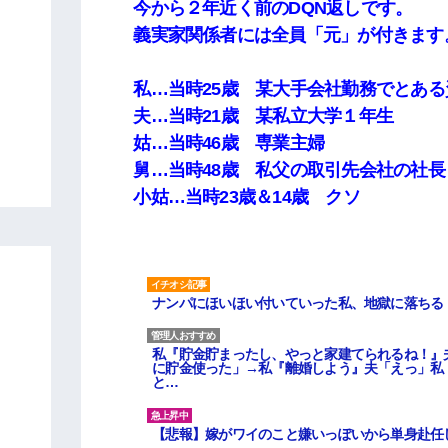
今から２年近く前のDQN返しです。
義実家関係者には全員「元」が付きます
私…当時25歳 某大手会社勤務でとある
夫…当時21歳 某私立大学１年生
姑…当時46歳 専業主婦
舅…当時48歳 私父の取引先会社の社長
小姑…当時23歳＆14歳 クソ
ナンパにほいほい付いていった私、地獄に落ちる
私『貯金貯まったし、やっと家建てられるね！』
に貯金使った」→私『離婚しよう』夫「えっ」私
と…
【悲報】嫁がワイのこと嫌いっぽいから単身赴任