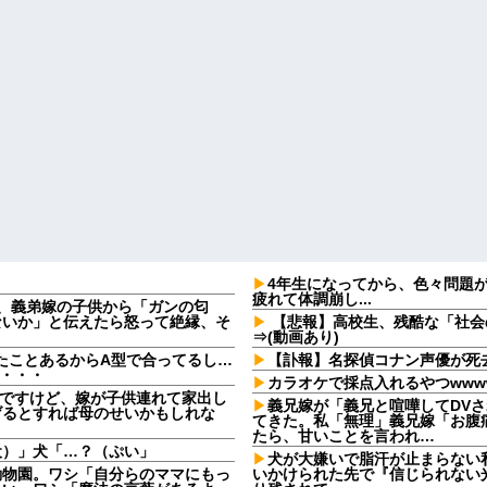
4年生になってから、色々問題
疲れて体調崩し...
日、義弟嫁の子供から「ガンの匂
ないか」と伝えたら怒って絶縁、そ
【悲報】高校生、残酷な「社会
⇒(動画あり)
たことあるからA型で合ってるし…
【訃報】名探偵コナン声優が死去
果・・・
カラオケで採点入れるやつwww
なんですけど、嫁が子供連れて家出し
義兄嫁が「義兄と喧嘩してDV
げるとすれば母のせいかもしれな
てきた。私「無理」義兄嫁「お腹
たら、甘いことを言われ…
犬）」犬「…？（ぷい」
犬が大嫌いで脂汗が止まらない
動物園。ワシ「自分らのママにもっ
いかけられた先で『信じられない