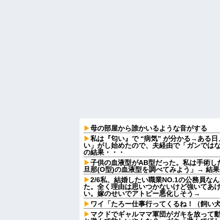
母の部屋から誰かいるような音がする
私は『匂い』で “病気” が分かる→ある
い」がし始めたので、夫経由で「ガンでは
の結果・・・
子供の血液型がAB型だった。私は手術し
旦那(O型)の血液型を調べてみよう」→ 結
2/6私、結婚したい職業NO.1の公務員
た。全く理由は思いつかないけど強いてあ
い。嫁のせいでアトピー悪化しそう→
ワイ「たろー仕事行ってくるね！（飼い
マクドでギャルママ軍団がガキを放って