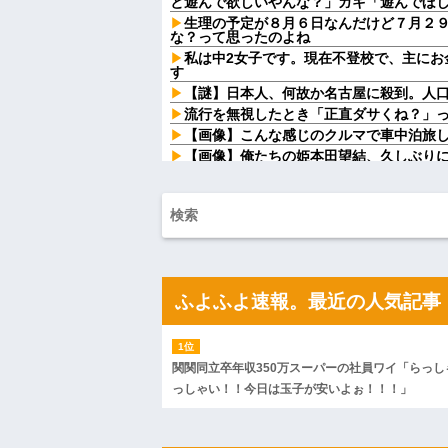
と遊んで欲しいやんな？」ガキ「遊んでほしい
生理の予定が８月６日なんだけど７月２
な？って思ったのよね
私は中2女子です。現在不登校で、主にお
す
【謎】日本人、何故か名古屋に殺到。人
流行を無視したとき「正直ダサくね？」
【画像】こんな感じのクルマで車中泊旅
【画像】俺たちの姫本田望結、久しぶり
イらの姫だったw w w w w w w w w w
【画像】ワイの会社の女さん、『コレ』
狙ってるんだがw w w w w w w w w w w w
私「血まみれで何してるんですか！？」
て！」→帰宅したら玄関前がとんでもない
ミスドで隣の席の女性二人の会話が聞こ
したくてでっち上げのDV証拠を...
俺「おっちゃん、何してるんですか…？
ふよふよ速報。最近の人気記事
で目にした光景に言葉を失った…
【家族内争い】 嫁のピアノを兄嫁が欲し
ｗｗｗ
【悲報】 マイナ保険証のクソぶり、バレ
関関同立卒年収350万スーパーの社員ワイ「らっし
ハードオフに売っていた4万4000円のフ
っしゃい！！今日は玉子が安いよぉ！！！」
「こんな高いの？ｗｗ」「逆に超安い」
私「ちょっと、人の家の金庫触らないで
たから、開けてみようとしただけ☆』義兄