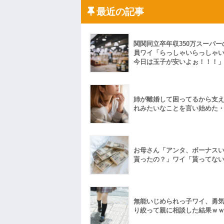
果・・・
最近の記事
私「初めて飲む味だけどなんのお茶？」
【GIF】JSのカンチョーワロタ
後続車にクラクションを鳴らされ彼氏が
んだ！降りてこいよ！」と怒鳴りだし...
関関同立卒年収350万スーパー
【衝撃】報酬100万円超の治験募集がこち
員ワイ「らっしゃいらっしゃ
【ネット騒然】惨殺されたタワマン頂き
今日は玉子が安いよぉ！！！
ｗｗｗｗｗｗｗｗｗｗ
【愕然】白のクラウン俺氏、高速道路左
wwwwwwwwwwww
百年の恋12-899 食べた量を張り合って
姉が離婚して困ってるから支
【悲報】佐藤輝明・・・２軍でも盛大に
れみたいなことを言い始めた
れ
お母さん「アンタ、ボーナス
貰ったの？」ワイ「貰ってな
無能いじめられっ子ワイ、勇
り絞って親に相談した結果ｗ