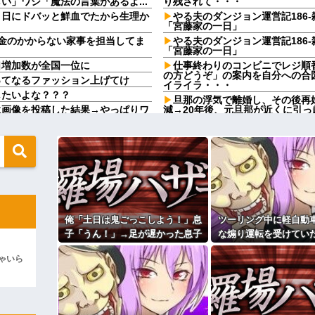
」ワシ「魔法の言葉があるよ...
り残されて・・・
９日にドバッと鮮血でたから生理か
やる夫のダンジョン運営記186-
「宮藤家の一日」
金のかからない家事を担当してま
やる夫のダンジョン運営記186-
「宮藤家の一日」
口増加数が全国一位に
仕事終わりのコンビニでレジ順
の方どうぞ」の案内を自分への合
ってなるファッション上げてけ
イライラ・・・
したいよな？？？
旦那の浮気で離婚し、その後再婚
に画像を投稿した結果→やっぱりワ
減→20年後、元旦那が近くに引
の態度に衝撃！！！
を強調し過ぎて完全にあたしこ枠を
【急増】「外国人受け入れ反対」5
東大調査「若い世代ほど増加」
婆さん「腕が抜けないのよ…助け
私が入院しているとき、義兄嫁
修羅場になっていて…
るの？うちでは引き取れないわよ
えてきた。その内容が、旦那と離婚
どいつもこいつも、ちゅーだと
とき、手足の指を噛みますが何か
」作業着の男性「…」→歩道橋の上
日本円、協調介入も米雇用統計
俺「土日は鬼ごっこしよう！」息
ツーリング中に軽自動
こども園から孫が怪我した迎え
がり親も譲れと言い出した結果…ｗ
上に石を落としたそうな
子「うん！」→足が遅かった息子
な煽り運転を受けてい
Ａちゃんママは遊園地や水族館
と本気で遊び続けた10年後…
分後、思わぬ結末を目
るｗｗｗｗｗｗｗｗｗ
んちだけ。私の母「可哀想。孫ち
ゃいら
になり…
い」→Ａママに烈火の如くキレら
ィギュアがヤバすぎるｗｗｗｗｗｗ
こども園から孫が怪我した迎え
上に石を落としたそうな
よ！」キチママ『そこに金庫があっ
「泥は出てけ！二度と来るな！」結
【悲報】『自認レイブンクロー』