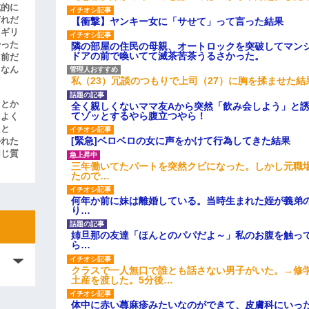
滅的に
どれだ
【衝撃】ヤンキー女に「サせて」って言った結果
リギリ
やった
隣の部屋の住民の母親、オートロックを突破してマン
ドアの前で喚いてて滅茶苦茶うるさかった。
名前だ
、なん
私（23）冗談のつもりで上司（27）に胸を揉ませた結
」とか
全く親しくないママ友Aから突然「飲み会しよう」と
てゾッとするやら腹立つやら！
をよく
たと
[緊急]ベロベロの女に声をかけて行為してきた結果
かれた
同じ質
三年働いてたパートを突然クビになった。しかし元職
たので…
何年か前に妹は離婚している。当時生まれた姪が義弟
り…
姉旦那の友達「ほんとのパパだよ～」私のお腹を触っ
ら…
クラスで一人無口で誰とも話さない男子がいた。→修
土産を渡した。5分後…
体中に赤い蕁麻疹みたいなのができて、皮膚科にいっ