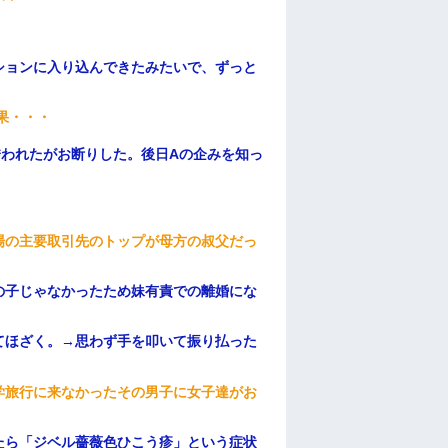
ションに入り込んできたみたいで、ずっと
果・・・
誘われたがお断りした。後日Aの企みを知っ
場の主要取引先のトップが母方の叔父だっ
の子じゃなかったため妹有責での離婚にな
てほざく。→思わず手を叩いて振り払った
学旅行に来なかったその男子に女子達がお
たら「ジベル薔薇色ひこう疹」という症状