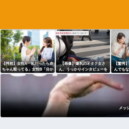
【愕然】女性A「私だったら赤
【画像】爆乳のオタク女さ
【驚愕】
ちゃん殴ってる」女性B「分か
ん、うっかりインタビューを
んでもな
る。イヤイヤ期で絶対コ〇
受けてしまうｗｗｗwｗｗｗｗ
しまいコ
す」⇒！！
ｗｗｗｗ
メッ