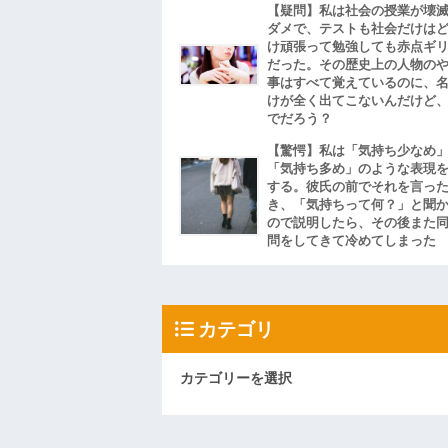
【疑問】私は社会の授業が壊
ダメで、テストも社会だけは
け頑張って勉強しても赤点ギ
だった。その歴史上の人物の
事はすべて覚えているのに、
けが全く出てこないんだけど
でだろう？
【驚愕】私は「気持ち少なめ
「気持ち多め」のような表現
する。彼氏の前でそれを言っ
き、「気持ちって何？」と聞
ので説明したら、その後また
問をしてきて冷めてしまった
カテゴリ