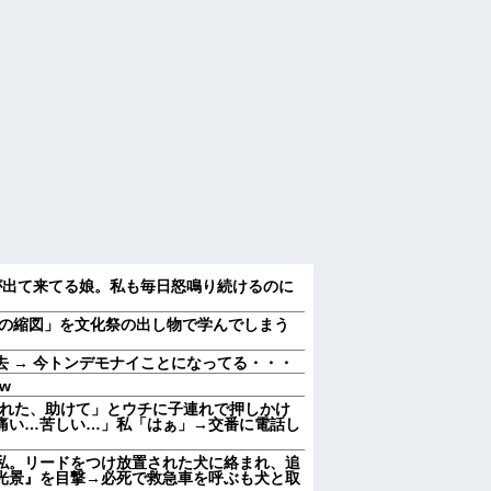
が出て来てる娘。私も毎日怒鳴り続けるのに
の縮図」を文化祭の出し物で学んでしまう
 → 今トンデモナイことになってる・・・
w
された、助けて」とウチに子連れで押しかけ
痛い…苦しい…」私「はぁ」→交番に電話し
私。リードをつけ放置された犬に絡まれ、追
光景』を目撃→必死で救急車を呼ぶも犬と取