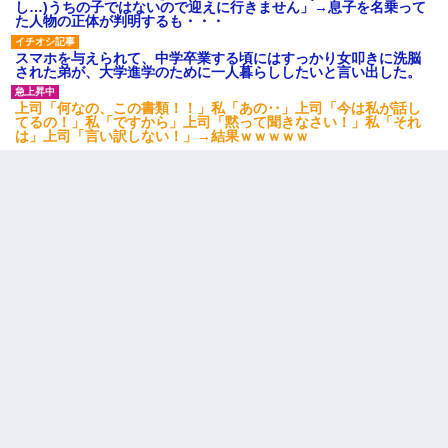
し…)うちの子ではないので迎えに行きません」→息子を名乗って
た人物の正体が判明するも・・・
スマホを与えられて、中学卒業する頃にはすっかり女叩きに洗脳
された弟が、大学進学のために一人暮らししたいと言い出した。
上司「何なの、この書類！！」私「あの‥」上司「今は私が話し
てるの！」私「ですから」上司「黙って聞きなさい！」私「それ
は」上司「言い訳しない！」→結果ｗｗｗｗｗ