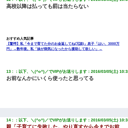
高校以降は払っても罰は当たらない
この母親は娘の黒歴史を掘り出さないと死ぬんか？ 死ぬんか？
アパートのドアに『ハンザイ者！この人はさいあくの人です』と
張り紙が！大家「面倒はごめんだよ」私「はあ」→警察に行き、
見回りで犯人が捕まったが、それが…｜生活｜ヌルポあんてな
【驚愕】私「今まで育てた分のお金返してね(冗談)」息子「はい、3000万
円」→数年後。私「妹が病気になったから援助して欲しい」→
小学生の息子が急に様子がおかしくなった。私「理由を聞いても
『わかんない！』って怒鳴り付けてくるし、困っってる」旦那
「話してみるよ」→ 後日・・・
13
：
以下、＼(^o^)／でVIPがお送りします
：
2016/03/05(土) 10:3
嫁が涙声で『会いたいね』とか言っているのが聞こえた。俺「こ
んな時間に誰と電話してんの？」嫁「ごめんなさい…！（大号
お前なんかにいくら使ったと思ってる
泣」俺（キターー）→
隣の部屋の住民の母親、オートロックを突破してマンションに入
り込んできたみたいで、ずっとドアの前で喚いてて滅茶苦茶うる
さかった。
ケーキバイキングにいた単独の50くらいのオッサン、強烈だっ
14
：
以下、＼(^o^)／でVIPがお送りします
：
2016/03/05(土) 10:3
た。
親「子育てに失敗した。やり直すから今までお前