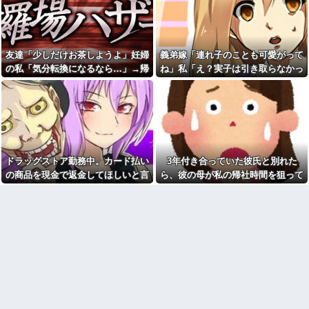
ろ。団子屋で『団子食べない』
れてしまった。自分のええかっ
って言うか？」
こしいで、自分が潰れそう
成人式帰りと思われる袴姿の
元同級生から「お前を取材し
集団が騒いでいるところにお婆
たいと言う人がいる」と連絡が
さんが一言！
あった。指定されたファミレス
友達「少しだけお茶しようよ」妊婦
義弟嫁「連れ子のことも可愛がって
へ向かうと予想外の人物が待っ
コトメ「あなたには無理でし
の私「気分転換になるなら…」→帰
ね」私「え？実子は引き取らなかっ
ていて…
ょ？」私「できますけど？」→
何も知らない前提で話しかけて
宅してから思わぬ異変が起きて…
たのに？」→話を聞いて唖然として
俺「子どもがいるので煙草は
くるコトメが止まらず…
控えてください」客「関係ねぇ
しまい…
だろ」→その一言から店内が険
充電ケーブルってさ他
悪な空気になって…
毎日のように電車で痴漢に遭
建築家の男と不倫関係の私。
うので、背中を押すフリをして
我が家を建てたのはその不倫相
ある作戦をしたら...
手。
悪口回避＆一人好きの私、同
ドラッグストア勤務中。カード払い
3年付き合っていた彼氏と別れた
【ＧＪ】 クラスに迷惑な池沼
僚から「自サバ女かと思って
がいた。リーダー格のＡ「なん
た」と言われモヤモヤ…「全然
の商品を現金で返金してほしいと言
ら、彼の母が私の帰社時間を狙って
で支援学級に入れないんです
違った〜」と言われるも、気に
い張る女性客。断っても引き下がら
待ち伏せしてた。イキナリ蹴られ襲
か？」先生「背の高い低いと同
なって夜も眠れない私はどこが
じで、これも個性なの！差別は...
サバサバ？←ネチネチ気にして
ず、その後まさかの展開に…
われたのだが…
る時点で自サバじゃない
家庭菜園やってるけど、最近
空芯菜が評価され過ぎだと思
公園遊びの菓子交換が嫌だ。
う！！！！！
大人数だと菓子食べ放題みたい
になっちゃって身体にも歯にも
【速報】へずまりゅうさん、
良くないし最悪
完全に聖人の顔へ←これw w w
w w w w w
アラフィフ正社員の男性が若
い20代の可愛い女の子以外には
【謎】斉藤慎二「同意してく
挨拶をしない
れたよね？どうして…」被害女
性「彼は言葉が通じないモンス
【朗報】秋田に日本最大級の