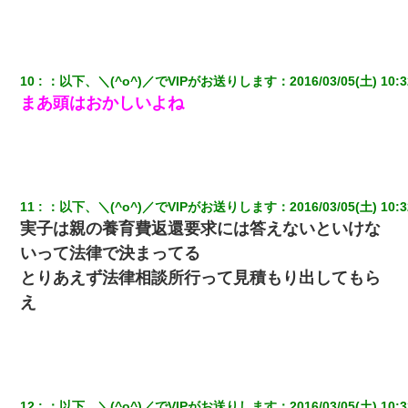
婚活パーティーでよく会う美女がいた。こんな完璧な容姿を持っ
てしても結婚て難しいんだなぁ…と思ってた
10
：
以下、＼(^o^)／でVIPがお送りします
：
2016/03/05(土) 10:3
私「まとめ買いして冷凍ストックしてる」Ａ「ずるい！クレク
まあ頭はおかしいよね
レ！」私「なんでよ」Ａ「ケーチ！バーカ！」→ 後日、Ａ旦那が
凸してきた
とっさに女児を捕まえたら変質者扱いされた。母親「あっち行っ
てよ！気持ち悪い！（ｼｯｼｯ」→ 後日、俺を見つけた母親がすっ飛
んできて・・・
11
：
以下、＼(^o^)／でVIPがお送りします
：
2016/03/05(土) 10:3
実子は親の養育費返還要求には答えないといけな
兄の新しい嫁がやらかしすぎて辛い。当たり前のように実家や姪
いって法律で決まってる
の幼稚園に来る
とりあえず法律相談所行って見積もり出してもら
え
俺「初対面でなに言ったか覚えてる？」嫁「臭いんだよ！キモオ
タ？だっけ？」俺「だいたい合ってる。で、なんで告白してきた
の？」→
近所のお寺に住み込みで手伝いしてる知的障害のオッサンがい
た。ある日、オッサンが火かき棒を持って顔を真っ赤にしながら
走り回っていて…
12
：
以下、＼(^o^)／でVIPがお送りします
：
2016/03/05(土) 10:3