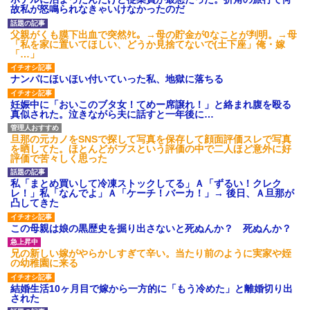
故私が怒鳴られなきゃいけなかったのだ
後続車にクラクションを鳴ら
され彼氏が逆切れ。「何クラク
ション鳴らしてんだ！降りてこ
父親がくも膜下出血で突然ﾀﾋ。→母の貯金が0なことが判明。→母
いよ！」と怒鳴りだし...
「私を家に置いてほしい、どうか見捨てないで(土下座」俺・嫁
「…」
【衝撃】報酬100万円超の治験
募集がこちらｗｗｗｗｗ(※画像
あり)
ナンパにほいほい付いていった私、地獄に落ちる
【ネット騒然】惨殺されたタ
ワマン頂き女子のこの動画、す
妊娠中に「おいこのブタ女！てめー席譲れ！」と絡まれ腹を殴る
げえええええｗｗｗｗｗｗｗｗ
真似された。泣きながら夫に話すと一年後に…
ｗｗｗ
【愕然】白のクラウン俺氏、
旦那の元カノをSNSで探して写真を保存して顔面評価スレで写真
高速道路左車線を制限速度で走
を晒してた。ほとんどがブスという評価の中で二人ほど意外に好
った結果wwwwwwwwwwww
評価で苦々しく思った
百年の恋12-899 食べた量を
張り合ってくる
私「まとめ買いして冷凍ストックしてる」Ａ「ずるい！クレク
【悲報】佐藤輝明・・・２軍
レ！」私「なんでよ」Ａ「ケーチ！バーカ！」→ 後日、Ａ旦那が
でも盛大にやらかす←あまり悲
凸してきた
しませないでくれ
この母親は娘の黒歴史を掘り出さないと死ぬんか？ 死ぬんか？
兄の新しい嫁がやらかしすぎて辛い。当たり前のように実家や姪
の幼稚園に来る
結婚生活10ヶ月目で嫁から一方的に「もう冷めた」と離婚切り出
された