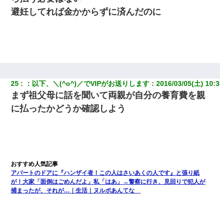
避妊してれば金かからずに済んだのに
25
：
以下、＼(^o^)／でVIPがお送りします
：
2016/03/05(土) 10:3
まず祖父母に話を聞いて両親が自分の養育費を親
に払ったかどうか確認しよう
アパートのドアに『ハンザイ者！この人はさいあくの人です』と張り紙
が！大家「面倒はごめんだよ」私「はあ」→警察に行き、見回りで犯人が
捕まったが、それが…｜生活｜ヌルポあんてな