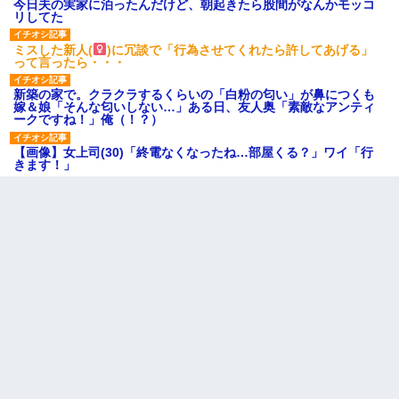
今日夫の実家に泊ったんだけど、朝起きたら股間がなんかモッコ
リしてた
ミスした新人(
)に冗談で「行為させてくれたら許してあげる」
って言ったら・・・
新築の家で。クラクラするくらいの「白粉の匂い」が鼻につくも
嫁＆娘「そんな匂いしない…」ある日、友人奥「素敵なアンティ
ークですね！」俺（！？）
【画像】女上司(30)「終電なくなったね…部屋くる？」ワイ「行
きます！」