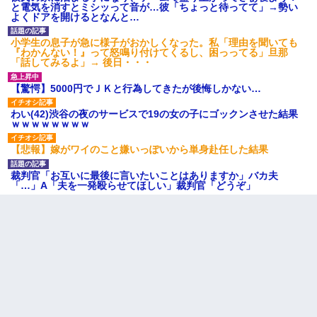
と電気を消すとミシッって音が…彼「ちょっと待ってて」→勢い
よくドアを開けるとなんと…
小学生の息子が急に様子がおかしくなった。私「理由を聞いても
『わかんない！』って怒鳴り付けてくるし、困っってる」旦那
「話してみるよ」→ 後日・・・
【驚愕】5000円でＪＫと行為してきたが後悔しかない…
わい(42)渋谷の夜のサービスで19の女の子にゴックンさせた結果
ｗｗｗｗｗｗｗｗ
【悲報】嫁がワイのこと嫌いっぽいから単身赴任した結果
裁判官「お互いに最後に言いたいことはありますか」バカ夫
「…」A「夫を一発殴らせてほしい」裁判官「どうぞ」