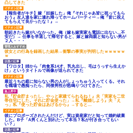
凸してきた
【報告者がキチ】嫁「妊娠した」俺『それじゃあ皆に祝ってもら
おう』友人達を家に連れ帰ってホームパーティー→俺『皆に祝え
てもらえて良かったな！』→
朝起きたら嫁がいなかった。俺（嫁も嫁実家も電話に出ない…不
安だ）→ 仕事を早退して帰宅すると、嫁と嫁両親と知らない男が
２人・・・
彼女との行為を録画した結果→衝撃の事実が判明したｗｗｗｗｗ
ｗ
【ワロタ】姉から「肉食系14才、乳丸出し、毛はうっすら生えか
け」というタイトルで画像が送られてきた
最近うちの庭に知らない男の人がしょっちゅう入ってくる。それ
を職場で愚痴ったら、同僚男性が怒鳴りつけてきた。
私『貯金貯まったし、やっと家建てられるね！』夫「実家を二世
帯住宅にした。それに貯金使った」→私『離婚しよう』夫「え
っ」私『使った貯金はあげるから』→すると…
彼にプロポーズされたんだけど、実は資産家だと知って婚約破棄
した。B子「A男くんと別れたって本当？私が付き合ってもい
い？」