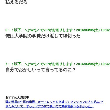
払えるだろ
三年働いてたパートを突然クビになった。しかし元職場の主要取
引先のトップが母方の叔父だったので…
私『貯金貯まったし、やっと家建てられるね！』夫「実家を二世
帯住宅にした。それに貯金使った」→私『離婚しよう』夫「え
っ」私『使った貯金はあげるから』→すると…
6
：
以下、＼(^o^)／でVIPがお送りします
：
2016/03/05(土) 10:32
俺は大学院の学費だけ返して縁切った
裁判官「お互いに最後に言いたいことはありますか」バカ夫
「…」A「夫を一発殴らせてほしい」裁判官「どうぞ」
私（23）冗談のつもりで上司（27）に胸を揉ませた結果・・・
7
：
以下、＼(^o^)／でVIPがお送りします
：
2016/03/05(土) 10:32
嫁の妹（26歳）がずっとウチに泊まりに来た結果→俺がヤバイｗ
自分でおかしいって言ってるのに？
ｗｗｗｗｗｗｗ
【報告者がキチ】嫁「妊娠した」俺『それじゃあ皆に祝ってもら
おう』友人達を家に連れ帰ってホームパーティー→俺『皆に祝え
てもらえて良かったな！』→
隣の部屋の住民の母親、オートロックを突破してマンションに入り込んで
「パワハラを受けたから思い切って転職した」とSNSで呟いた
きたみたいで、ずっとドアの前で喚いてて滅茶苦茶うるさかった。
ら、速攻でパワハラかました元上司がLINEを送ってきた。