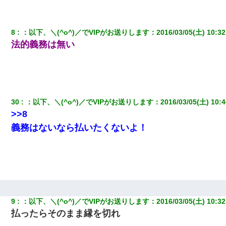
義兄嫁が義実家で「コロナ陽性だったからこのまま療養させて下
さい」と言い出してド修羅場になった
8
：
以下、＼(^o^)／でVIPがお送りします
：
2016/03/05(土) 10:32
法的義務は無い
元夫の連れ子「俺の結婚式の時くらい、母親としての責任を果た
そうとは思わないのか！」→どうも連れ子は…
【衝撃】嫁父の会社に勤続１０年、手取り１４万 → 俺「２２万も
らえる会社から誘われた。転職したい」義父「クビ！（激怒」嫁
30
：
以下、＼(^o^)／でVIPがお送りします
：
2016/03/05(土) 10:4
「離婚！（激怒」
>>8
義務はないなら払いたくないよ！
【悲報】姉と入浴中に大きくなってしまった結果ｗｗｗｗｗｗｗ
ｗ
｢昨日はお兄ちゃんと一緒にお風呂に入っちゃった～｣とか毎日兄
の話をしていたA子が事故で亡くなった。→Ａ子のお母さんの話に
驚愕…
9
：
以下、＼(^o^)／でVIPがお送りします
：
2016/03/05(土) 10:32
彼氏の家に泊まる事になり、ゲームで盛り上がってさぁ寝よう！
と電気を消すとミシッって音が…彼「ちょっと待ってて」→勢い
払ったらそのまま縁を切れ
よくドアを開けるとなんと…