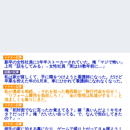
新卒の女性社員に1年半ストーカーされていた。俺「マジで怖い」
上司「話をしてみる」→女性社員「実は10数年前に…」
私は家が貧しくて、手に職をつけようと看護師になった。だけど
卒業を控えた年の1月末、車にひかれて看護師になれなくなった。
私が遺産を相続。→それを知った義両親が「旅行代金を出せ！」
「リフォーム費用を負担しろ！」「金の管理は私達がする！」と
浅ましくも集りにきた。
俺「初対面でなに言ったか覚えてる？」嫁「臭いんだよ！キモオ
タ？だっけ？」俺「だいたい合ってる。で、なんで告白してきた
の？」→
彼氏の家に泊まる事になり、ゲームで盛り上がってさぁ寝よう！