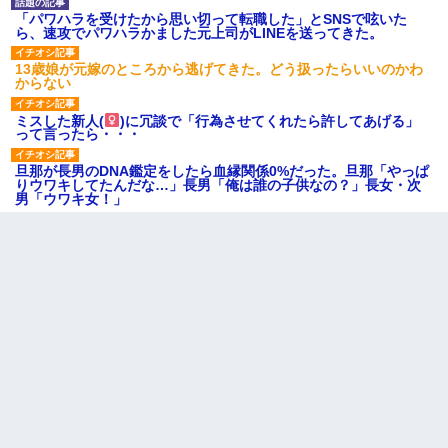
「パワハラを受けたから思い切って転職した」とSNSで呟いた
ら、速攻でパワハラかました元上司がLINEを送ってきた。
13歳娘が元嫁のところから逃げてきた。どう扱ったらいいのかわ
からない
ミスした新人(
)に冗談で「行為させてくれたら許してあげる」
って言ったら・・・
旦那が長男のDNA鑑定をしたら血縁関係0%だった。旦那「やっぱ
りウワキしてたんだな…」長男「俺は誰の子供なの？」長女・次
男「ウワキ女！」