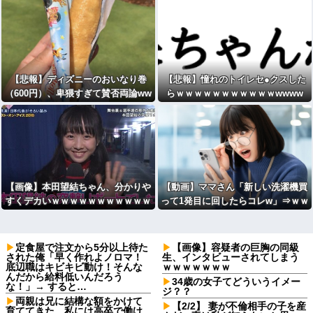
【悲報】ディズニーのおいなり巻
【悲報】憧れのトイレセ●クスした
（600円）、卑猥すぎて賛否両論ww
らｗｗｗｗｗｗｗｗｗｗｗwwww
wwwwwwwwww
【画像】本田望結ちゃん、分かりや
【動画】ママさん「新しい洗濯機買
すくデカいｗｗｗｗｗｗｗｗｗｗｗ
って1発目に回したらコレw」⇒ｗｗ
ｗ
定食屋で注文から5分以上待た
【画像】容疑者の巨胸の同級
された俺「早く作れよノロマ！
生、インタビューされてしまう
底辺職はキビキビ動け！そんな
ｗｗｗｗｗｗｗ
んだから給料低いんだろう
34歳の女子てどういうイメー
な！」→ すると…
ジ？？
両親は兄に結構な額をかけて
【2/2】 妻が不倫相手の子を産
育ててきた。私には高卒で働け