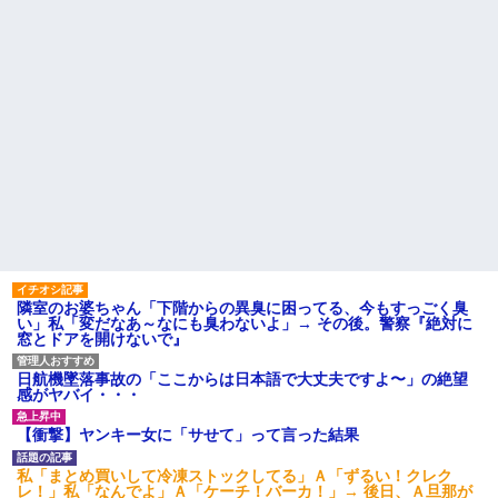
隣室のお婆ちゃん「下階からの異臭に困ってる、今もすっごく臭
い」私「変だなあ～なにも臭わないよ」→ その後。警察『絶対に
窓とドアを開けないで』
日航機墜落事故の「ここからは日本語で大丈夫ですよ〜」の絶望
感がヤバイ・・・
【衝撃】ヤンキー女に「サせて」って言った結果
私「まとめ買いして冷凍ストックしてる」Ａ「ずるい！クレク
レ！」私「なんでよ」Ａ「ケーチ！バーカ！」→ 後日、Ａ旦那が