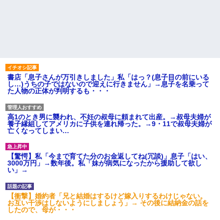
書店「息子さんが万引きしました」私「はっ？(息子目の前にいる
し…)うちの子ではないので迎えに行きません」→息子を名乗って
た人物の正体が判明するも・・・
高1のとき男に襲われ、不妊の叔母に頼まれて出産。→叔母夫婦が
養子縁組してアメリカに子供を連れ帰った。→9・11で叔母夫婦が
亡くなってしまい…
【驚愕】私「今まで育てた分のお金返してね(冗談)」息子「はい、
3000万円」→数年後。私「妹が病気になったから援助して欲し
い」→
【衝撃】婚約者「兄と結婚はするけど嫁入りするわけじゃない。
お互い干渉はしないようにしましょう」→ その後に結納金の話を
したので、母が・・・