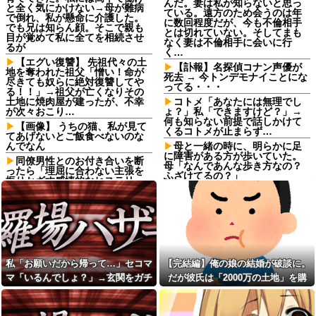
んだ。妻は私が知らないと思っ
と全く気にかけない→母が難病
ている。遠方のため会うのは年
で倒れ、私が懸命に介護した。
に数回程度だが、今も不倫相手
でも兄は知らん顔。そこで親も
とは切れていない。そしてまも
目が覚めて私に全てを相続させ
なく妻は不倫相手に会いに行
るが
く…
【エグい復讐】 先祖代々の土
【訃報】名探偵コナン声優が
地を奪われた祖父「憎い！命が
死去 → 今トンデモナイことにな
尽きても奴らに絶対復讐してや
ってる・・・
る！！」→祖父が亡くなりその
土地に焼肉屋が建ったが、不幸
コトメ「あなたには無理でし
が次々おこり…
ょ？」私「できますけど？」→
何も知らない前提で話しかけて
【画像】 うちの猫、私が見て
くるコトメが止まらず…
てあげないとご飯食べないのな
んでなん
母と一緒の時に、明らかに足
に障害がある方が歩いていた。
同僚男性とのお付き合いを断
母「なんであんな歩き方なの？
ったら「理屈に合わない主張を
ふざけてるの？」
振りかざす感情的なヒステリー
女」と言いふらされて・・・
家購入に「ダメダメ！」と猛
反対するトメに「あなたの家じ
ブサイクでモテなかった俺に
ゃありません」と言い放った結
奇跡的にできた優しくて可愛い
果→激怒したトメが自ら〇〇を
彼女と結婚！…する直前、彼女
口にして最高の展開へｗｗｗｗ
妹のせいで想定外すぎる事態に
ｗｗ
なってしまったんだが………？
【正論】有吉「『俺テレビ見
私「お願いだから帰って…」
私「お願いだから帰って…」セコマ
【完結編】俺の娘の結婚が破談に。
ない』って言う奴おかしいだ
セコママ「いるんでしょ？」→
ろ。団子屋で『団子食べない』
マ「いるんでしょ？」→玄関をガチ
だが彼氏は「2000万の土地」を購
玄関をガチャガチャされ、警察
って言うか？」
を呼ぶ事態になって…
ャガチャされ、警察を呼ぶ事態にな
入。こじれた二人は想像以上の修羅
【正論】有吉「『俺テレビ見
私には車いすの友人がいるん
って…
場に
ない』って言う奴おかしいだ
だけど、無給で尽くすことに疲