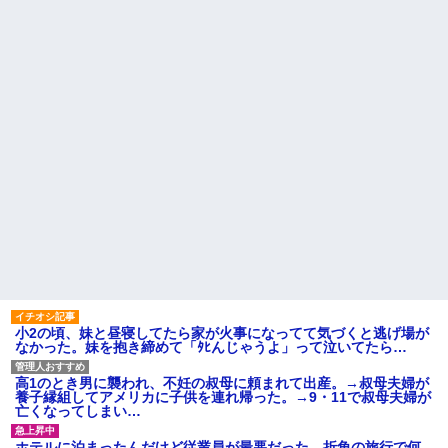
ター」
AIデータセンター建設へ 総事
業費2兆円、UAEが巨額投資を協
【衝撃】YouTuber山口達也さ
議
ん、チェンソーで竹を切るだけ
で600万再生を突破してしまう←
女を作って家を出たコトメ
正直、こう言うのでいいんだよ
夫。コトメ「帰ってきてくれな
なw w w w w w w w
いなら放火する」→近所のお店
に本当に放火して逮捕→心神喪
【画像】アイドルのオフ会の
失で僅か数ヶ月で釈放→生活保
光景、レベチw w w w w w w w
護で遊んで暮らしてる
w w w
旦那を亡くして８年。介護す
俺「いただきます」パクッ 俺
るつもりでウトメと同居してた
「う…」嫁「じゃ、私もいただ
のに「早く出て行け」とコトメ
きまーす」俺「やめろ！食べる
がうるさい。私もウトメも納得
な！お前！コロすつもり
して同居してるんだから干渉し
か！？」嫁「ひどい！」俺「だ
ないでくれる！
って...
主な税金の成り立ちを調べて
ハードオフに売っていた4万
みたよ
4000円のフィギュアがヤバすぎ
るｗｗｗｗｗｗ「こんな高い
の？ｗｗ」「逆に超安い」
私「ちょっと、人の家の金庫
触らないでよ！」キチママ『そ
小2の頃、妹と昼寝してたら家が火事になってて気づくと逃げ場が
こに金庫があったから、開けて
なかった。妹を抱き締めて「ﾀﾋんじゃうよ」って泣いてたら…
みようとしただけ☆』義兄「泥
は出てけ！二度と来るな！」結
果・・・
高1のとき男に襲われ、不妊の叔母に頼まれて出産。→叔母夫婦が
私「初めて飲む味だけどなん
養子縁組してアメリカに子供を連れ帰った。→9・11で叔母夫婦が
のお茶？」彼「ちっ！」私「」
亡くなってしまい…
【GIF】JSのカンチョーワロ
タ
ホテルに泊まったんだけど従業員が最悪だった。折角の旅行で何