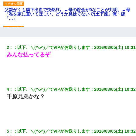
父親がくも膜下出血で突然ﾀﾋ。→母の貯金が0なことが判明。→母
「私を家に置いてほしい、どうか見捨てないで(土下座」俺・嫁
「…」
私が遺産を相続。→それを知った義両親が「旅行代金を出せ！」
「リフォーム費用を負担しろ！」「金の管理は私達がする！」と
浅ましくも集りにきた。
2
：
以下、＼(^o^)／でVIPがお送りします
：
2016/03/05(土) 10:31
みんな払ってるぞ
日航機墜落事故の「ここからは日本語で大丈夫ですよ〜」の絶望
感がヤバイ・・・
居酒屋にて。兄の紹介者「お酒飲みなって」私「未成年なので無
理です！」酷すぎるワードの連発で、耐えきれず店員に5千円を渡
し「お勘定です。逃がして下さい」その後、録音内容を父に聞か
4
：
以下、＼(^o^)／でVIPがお送りします
：
2016/03/05(土) 10:32
せたら...
千原兄弟かな？
昨日37歳のおばさんと行為したんだけどめちゃくちゃだった
彼氏家「うちは墨入れるのが伝統だから。お前も彫れ」 → 結果…
5
：
以下、＼(^o^)／でVIPがお送りします
：
2016/03/05(土) 10:32