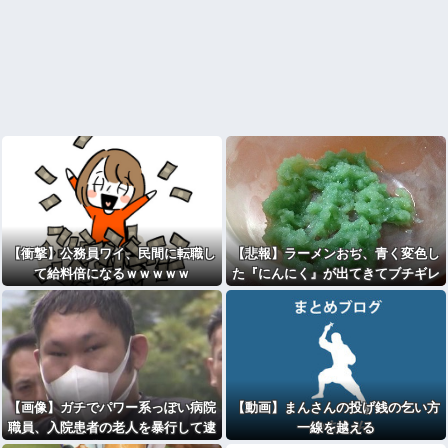
【衝撃】公務員ワイ、民間に転職し
【悲報】ラーメンおぢ、青く変色し
て給料倍になるｗｗｗｗｗ
た『にんにく』が出てきてブチギレ
wwwwwwww
【画像】ガチでパワー系っぽい病院
【動画】まんさんの投げ銭の乞い方
職員、入院患者の老人を暴行して逮
一線を越える
捕される