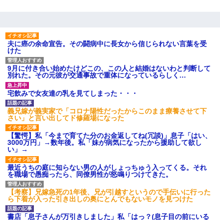
夫に癌の余命宣告。その闘病中に長女から信じられない言葉を受
けた
9月に付き合い始めたけどこの、この人と結婚はないわと判断して
別れた。その元彼が交通事故で重体になっているらしく…
宅飲みで女友達の乳を見てしまった・・・
義兄嫁が義実家で「コロナ陽性だったからこのまま療養させて下
さい」と言い出してド修羅場になった
【驚愕】私「今まで育てた分のお金返してね(冗談)」息子「はい、
3000万円」→数年後。私「妹が病気になったから援助して欲し
い」→
最近うちの庭に知らない男の人がしょっちゅう入ってくる。それ
を職場で愚痴ったら、同僚男性が怒鳴りつけてきた。
【考察】兄嫁急死の1年後、兄が引越すというので手伝いに行った
ら下着が入った引き出しの奥にとんでもないモノを見つけた
書店「息子さんが万引きしました」私「はっ？(息子目の前にいる