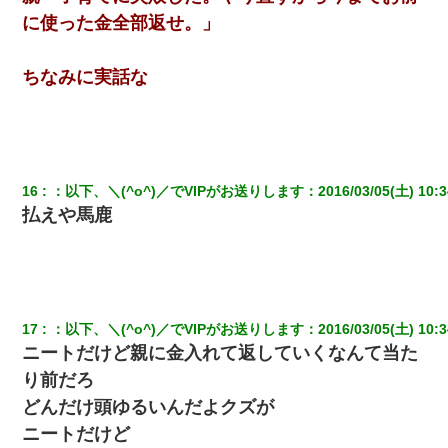
に使った金全部返せ。」
【身体で払わせて】女友達「ごめん、何も言わずにお金貸してく
ださい……」俺「いいよ！いくら？」女友達「10万円ぐら
い……」俺「ほい！10万！」→
ちなみに実話な
[緊急]ベロベロの女に声をかけて行為してきた結果
我が家のガレージに見知らぬ車。俺「もしもし、玄関にもシャッ
ターリモコンあるだろ？DOWNのボタン押してｗ」→ 待つこと１
16
：
以下、＼(^o^)／でVIPがお送りします
：
2016/03/05(土) 10:3
時間弱・・・
払えや馬鹿
【衝撃】女友達から行為中に告白されてOKした結果
小2の頃、妹と昼寝してたら家が火事になってて気づくと逃げ場が
なかった。妹を抱き締めて「ﾀﾋんじゃうよ」って泣いてたら…
17
：
以下、＼(^o^)／でVIPがお送りします
：
2016/03/05(土) 10:3
ニートだけど親に金入れて返していくなんて当た
り前だろ
どんだけ頭ゆるいんだよクズが
ニートだけど