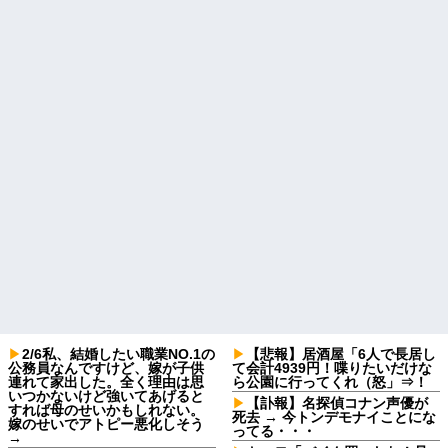
2/6私、結婚したい職業NO.1の
【悲報】居酒屋「6人で長居し
公務員なんですけど、嫁が子供
て会計4939円！喋りたいだけな
連れて家出した。全く理由は思
ら公園に行ってくれ（怒」⇒！
いつかないけど強いてあげると
【訃報】名探偵コナン声優が
すれば母のせいかもしれない。
死去 → 今トンデモナイことにな
嫁のせいでアトピー悪化しそう
ってる・・・
→