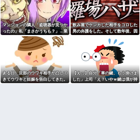
【苦悩】職場の浮気で離婚→
れたんやがこれワイ詰み
子供が欲しくて再婚！でも元嫁
か？？？？？？？
と教員一家に巻き込まれた結果
【緊急】今の若者に急増して
ｗｗｗｗ
いる『コレ』依存、めちゃくち
PTA会長が事故で辞退→旦那
ゃ深刻な模様w w w w w w w w
マンションの隣人「盗聴器が見つか
飲み屋でケンカした相手をコロした
「妻の代わりに僕がやります」
w w
→1年後…名物ガンコジジイを草
ったの」私「まさかうちも？」→業
男の弁護をした。そして数年後、因
みい山作者、みいちゃんでチ
むしりに召喚、不登校児を学校
者に調査を依頼したら、犯人の正体
果応報を思わせる出来事が…
ー牛なのではという疑惑が生ま
に復帰させる無双状態にｗｗ
れるｗｗｗｗｗｗｗ
まで見えてきて…
ラッシュ時の電車で、刺青に
【画像】俺たちの姫本田望
スキンヘッドの男が扉の前で座
結、久しぶりに画像を投稿した
り込んで電話を始めた
結果→やっぱりワイらの姫だっ
「お母さんも３歳、いつもお
たw w w w w w w w w w
つかれさま、ありがとう」
飲み屋でケンカした相手をコ
【規格外】実在する歴史上の
ある日、旦那のウワキ相手が凸して
【えっ】自分「車の鍵、もう掛けま
ロした男の弁護をした。そして
人物で「こいつチートだろ…」
数年後、因果応報を思わせる出
きてウワキと妊娠を告白してきた。
した」上司「え？いやｗ鍵は僕が持
と思った奴あげてけ
来事が…
落ち着いて旦那を問い詰めると...
ってるから、それは無理だろ？ｗ」
【衝撃】嫁の言葉に確信！5年
SCでとうとうセコケチに遭遇
間拒否の末、離婚を決意した理
→そんなこと知らなくて本当に驚い
した。荷物持って「家まで送っ
由が切なすぎるｗｗｗｗ
てくれない」って言ってきて...
た。
「私さんはプロだから」障害
最初はちょっと素直すぎるだ
のある甥を私に預けようとする
けか？と思ってたが、マウンテ
義兄嫁、甥を溺愛し勝手に預か
ィング癖が凄まじいと分かって
ってしまう夫。義兄に叱っても
切った友人がいた
らっても「兄貴より俺になつい
離婚した元妻が突然失踪して
てるのが面白くないのかな」だ
しまった。娘の母親でもある相
って
手だから放っておけず連絡を探
ウトのセクハラを夫に泣いて
すことに…
訴えても「いいじゃないかその