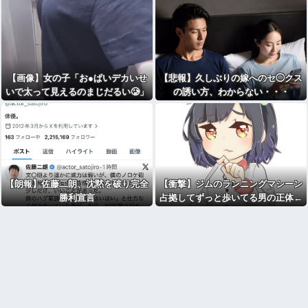
【画像】女の子「お●ぱいデカいせ
【悲報】久しぶりの嫁へのセ◯クス
いで太って見えるのまじだるい🥲」
の誘い方、わからない・・・
【朗報】佐藤二朗、沈黙を破り完全
【衝撃】ジムのランニングマシーン
勝利宣言
占拠してずっと歩いてる男の正体←
これｗｗｗｗｗ