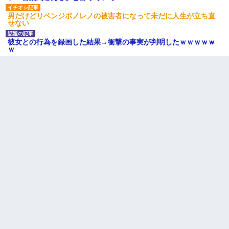
男だけどリベンジポノレノの被害者になって未だに人生が立ち直
スマホを与えられて、中学卒業する頃にはすっかり女叩きに洗脳
せない
された弟が、大学進学のために一人暮らししたいと言い出した。
彼女との行為を録画した結果→衝撃の事実が判明したｗｗｗｗｗ
ｗ
｢昨日はお兄ちゃんと一緒にお風呂に入っちゃった～｣とか毎日兄
の話をしていたA子が事故で亡くなった。→Ａ子のお母さんの話に
驚愕…
「お前の父ちゃんは自宅警備員」とかからかわれたけど、実はと
んでもない仕事に就いていた
隣室のお婆ちゃん「下階からの異臭に困ってる、今もすっごく臭
い」私「変だなあ～なにも臭わないよ」→ その後。警察『絶対に
窓とドアを開けないで』
【悲報】嫁がワイのこと嫌いっぽいから単身赴任した結果
彼氏の家に泊まる事になり、ゲームで盛り上がってさぁ寝よう！
と電気を消すとミシッって音が…彼「ちょっと待ってて」→勢い
よくドアを開けるとなんと…