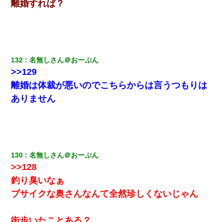
離婚すれば？
彼女(美人女医)にネックレスをプレゼント。「こんな安物を渡すく
らいなら、渡さないほうがマシだからね」→ ６０万したと話した
ら・・・
小学生の息子が急に様子がおかしくなった。私「理由を聞いても
132
名無しさん＠おーぷん
『わかんない！』って怒鳴り付けてくるし、困っってる」旦那
「話してみるよ」→ 後日・・・
>>129
離婚は体裁が悪いのでこちらからは言うつもりは
【戦争】不妊の俺嫁に弟嫁が2日間4歳児を託児 俺嫁はそこまで気
ありません
にしてなかったが、あまりにも子供が俺嫁に懐くので最後らへん
顔引きつってた → そして弟嫁が迎えに来た翌日…
３２歳俺「ずっと好きでした！！付き合って下さい！」 ２５歳
彼女「うん！！絶対幸せになろうね！！！！」 → ７年後ｗｗ
ｗｗｗ
130
名無しさん＠おーぷん
>>128
【衝撃】嫁父の会社に勤続１０年、手取り１４万 → 俺「２２万も
釣り臭いなぁ
らえる会社から誘われた。転職したい」義父「クビ！（激怒」嫁
「離婚！（激怒」
ブサイクな奥さんなんて全然珍しくないじゃん
ずっとニートだと思ってた同居の義弟が投資で旦那より稼いでる
街歩いたことある？