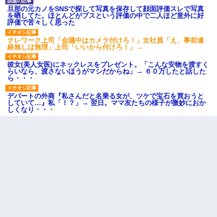
旦那の元カノをSNSで探して写真を保存して顔面評価スレで写真
を晒してた。ほとんどがブスという評価の中で二人ほど意外に好
評価で苦々しく思った
テレワーク上司「会議中はカメラ付けろ！」女社員「え、事前連
絡無しは無理」上司「いいから付けろ！」→
彼女(美人女医)にネックレスをプレゼント。「こんな安物を渡すく
らいなら、渡さないほうがマシだからね」→ ６０万したと話した
ら・・・
デパートの外商『私さんだと名乗る女が、ツケで宝石を買おうと
していて…』私「！？」→ 翌日。ママ友たちの様子が微妙におか
しくなり・・・