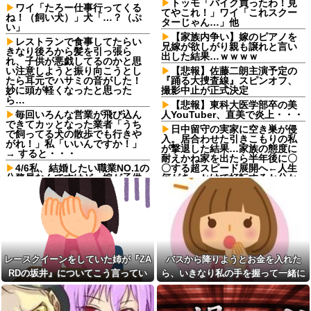
トッモ「バイク買ったわ！見
ワイ「たろー仕事行ってくる
てやこれ！」ワイ「これスクー
ね！（飼い犬）」犬「…？（ぷ
ターじゃん…」他
い」
【家族内争い】嫁のピアノを
レストランで食事してたらい
兄嫁が欲しがり親も譲れと言い
きなり後ろから髪を引っ張ら
出した結果…ｗｗｗｗ
れ、子供が悪戯してるのかと思
い注意しようと振り向こうとし
【悲報】佐藤二朗主演予定の
たら耳元でハサミの音がした！
『踊る大捜査線』スピンオフ、
妙に頭が軽くなったと思った
撮影中止が正式決定
ら…
【悲報】東科大医学部卒の美
毎回いろんな営業が飛び込ん
人YouTuber、直美で炎上・・・
できてカッとなった業者「うち
日中留守の実家に空き巣が侵
で飼ってる犬の散歩でも行きや
入。居合わせた引きこもりの私
がれ！」私「いいんですか！」
が撃退した結果…家族の態度に
→ すると・・・
耐えかね家を出たら半年後に〇
4/6私、結婚したい職業NO.1の
〇する超スピード展開へ←人生
公務員なんですけど、嫁が子供
何がきっかけで好転するか分か
連れて家出した。全く理由は思
らない
いつかないけど強いてあげると
嫁「そのLINE気持ち悪い！離
すれば母のせいかもしれない。
婚して！」俺「ウワキじゃない
嫁のせいでアトピー悪化しそう
のに？」→ママ友との雑談が原
→
因でまさかの展開に…
レースクイーンをしていた姉
俺の不倫やＤⅤを偽装されて
が『ZARDの坂井』についてこう
たり、 元嫁友使って誘惑させた
レースクイーンをしていた姉が『ZA
バスから降りようとお金を入れた
言っていた
り、かなり面倒な事にはなりま
RDの坂井』についてこう言ってい
ら、いきなり私の手を握って一緒に
【動画】手術中に熊本地震直
したが、結果は完勝。
撃やばすぎる
た
降りようとする子供がいた。手をほ
これが話がつまらない人の特
【驚愕】マチアプで会った外
徴らしい
どこうとしても放してくれず...
国人からまさかの『こう』言わ