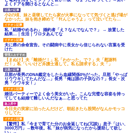
【衝撃】報酬100万円超の治験
よくドアを開けるとなんと…
募集がこちらｗｗｗｗｗ(※画像
あり)
小2の頃、妹と昼寝してたら家が火事になってて気づくと逃げ場が
【ネット騒然】惨殺されたタ
なかった。妹を抱き締めて「ﾀﾋんじゃうよ」って泣いてたら…
ワマン頂き女子のこの動画、す
げえええええｗｗｗｗｗｗｗｗ
私「結婚やめるわ」 婚約者「え？なんでなんで？」 → 放置した
ｗｗｗ
結果…｜生活｜ワロタあんてな
【愕然】白のクラウン俺氏、
高速道路左車線を制限速度で走
夫に癌の余命宣告。その闘病中に長女から信じられない言葉を受
った結果wwwwwwwwwwww
けた
百年の恋12-899 食べた量を
張り合ってくる
【まぬけ】夫「離婚だ！」私「わかった。で？」夫「慰謝料
【悲報】佐藤輝明・・・２軍
だ！」私「いいけど弁護士通して。私も請求する」夫「」
でも盛大にやらかす←あまり悲
しませないでくれ
旦那が長男のDNA鑑定をしたら血縁関係0%だった。旦那「やっぱ
りウワキしてたんだな…」長男「俺は誰の子供なの？」長女・次
男「ウワキ女！」
婚活パーティーでよく会う美女がいた。こんな完璧な容姿を持っ
てしても結婚て難しいんだなぁ…と思ってた
今日夫の実家に泊ったんだけど、朝起きたら股間がなんかモッコ
リしてた
【驚愕】私「今まで育てた分のお金返してね(冗談)」息子「はい、
3000万円」→数年後。私「妹が病気になったから援助して欲し
い」→