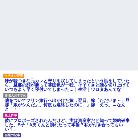
妹が嘘つきな元カレと寄りを戻してしまったという話をしていた
ら、旦那の顔が曇って雰囲気が一転。そそくさと話を切り上げて
いつもより早く寝付いてしまった…｜生活｜ワロタあんてな
嘘をついてフリン旅行へ出かけた嫁→翌日、嫁「ただいま～」旦
那「娘がシんだよ。何度も連絡したのに…」嫁「えっ」→なん
と・・・
彼にプロポーズされたんだけど、実は資産家だと知って婚約破棄
した。B子「A男くんと別れたって本当？私が付き合ってもい
い？」