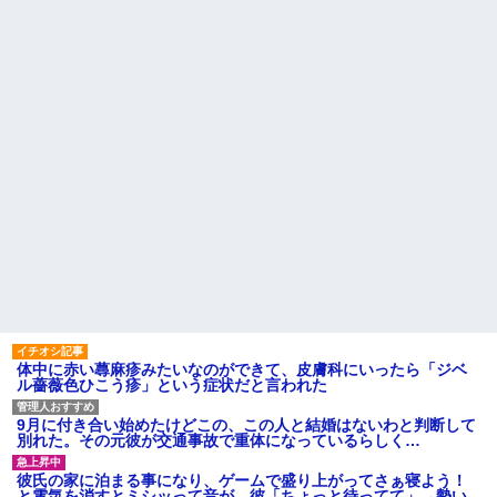
息子が「お母さんでもクリア
くらい。我慢してたらご褒美あ
できる」と作ってくれたコー
げるから」と迫られた。夫が気
ス。ゴールまで進むと心温まる
持ち悪くて悲鳴をあげたら「う
仕掛けが待っていて…
るさい」とグーで殴られた
【後編】4歳の娘を愛せずにい
アタシ何歳に見える？って誘
たら嫁から離婚を言い渡された
い受け風の事言うゴミってまだ
生存してるよね～
中1の息子が上級生にイジメに
遭っているらしい。「男なんだ
主な税金の成り立ちを調べて
から一発殴ってやりゃ良いだ
みたよ
ろ」と息子に言ったら・・・
ハードオフに売っていた4万
4000円のフィギュアがヤバすぎ
るｗｗｗｗｗｗ「こんな高い
の？ｗｗ」「逆に超安い」
私「ちょっと、人の家の金庫
触らないでよ！」キチママ『そ
こに金庫があったから、開けて
みようとしただけ☆』義兄「泥
は出てけ！二度と来るな！」結
果・・・
私「初めて飲む味だけどなん
体中に赤い蕁麻疹みたいなのができて、皮膚科にいったら「ジベ
のお茶？」彼「ちっ！」私「」
ル薔薇色ひこう疹」という症状だと言われた
【GIF】JSのカンチョーワロ
タ
9月に付き合い始めたけどこの、この人と結婚はないわと判断して
後続車にクラクションを鳴ら
別れた。その元彼が交通事故で重体になっているらしく…
され彼氏が逆切れ。「何クラク
ション鳴らしてんだ！降りてこ
彼氏の家に泊まる事になり、ゲームで盛り上がってさぁ寝よう！
いよ！」と怒鳴りだし...
と電気を消すとミシッって音が…彼「ちょっと待ってて」→勢い