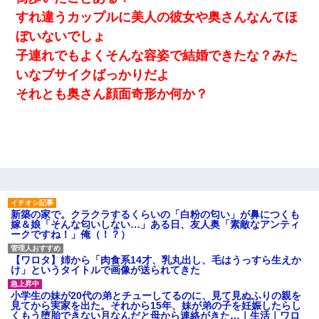
とか知らなかった…
すれ違うカップルに美人の彼女や奥さんなんてほ
ぼいないでしょ
10年ほど前、息子がまだ年中だった時に離婚したんだけど、一昨
年の暮れに突然息子が職場を訪ねてきた。
子連れでもよくそんな容姿で結婚できたな？みた
いなブサイクばっかりだよ
【驚愕】5000円でＪＫと行為してきたが後悔しかない…
それとも奥さん顔面奇形か何か？
小学生の妹が20代の弟とチューしてるのに、見て見ぬふりの親を
見てから実家を出た。それから15年、妹が弟の子を妊娠したらし
くもう堕胎できない月なんだと母から連絡がきた…｜生活｜ワロ
タあんてな
【画像】女上司(30)「終電なくなったね…部屋くる？」ワイ「行
きます！」
新築の家で。クラクラするくらいの「白粉の匂い」が鼻につくも
嫁＆娘「そんな匂いしない…」ある日、友人奥「素敵なアンティ
ークですね！」俺（！？）
【まぬけ】夫「離婚だ！」私「わかった。で？」夫「慰謝料
だ！」私「いいけど弁護士通して。私も請求する」夫「」
【ワロタ】姉から「肉食系14才、乳丸出し、毛はうっすら生えか
け」というタイトルで画像が送られてきた
友人「酒の勢いで女先輩をホテルに連れ込んだｗｗｗｗｗ」俺
「…」
小学生の妹が20代の弟とチューしてるのに、見て見ぬふりの親を
見てから実家を出た。それから15年、妹が弟の子を妊娠したらし
くもう堕胎できない月なんだと母から連絡がきた…｜生活｜ワロ