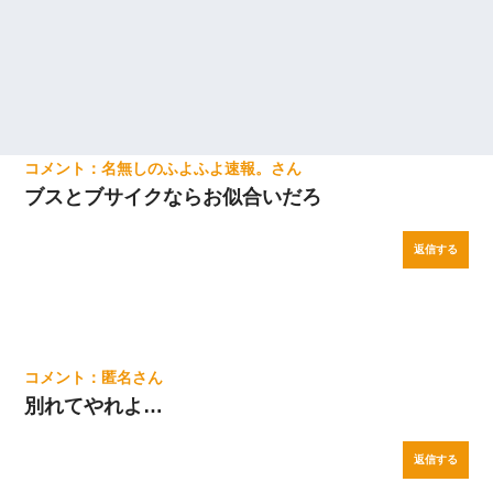
新築の家で。クラクラするくらいの「白粉の匂い」が鼻につくも
嫁＆娘「そんな匂いしない…」ある日、友人奥「素敵なアンティ
ークですね！」俺（！？）
私「結婚やめるわ」 婚約者「え？なんでなんで？」 → 放置した
結果…｜生活｜ワロタあんてな
名無しのふよふよ速報。
22歳の頃、父に36歳の男性とお見合いをしてくれと頼まれた。父
の親会社の経営者の息子さんだったので、父も喜んで私の写真を
ブスとブサイクならお似合いだろ
送ったんだが→
返信する
匿名
別れてやれよ…
返信する