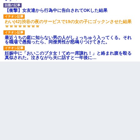
【衝撃】女友達から行為中に告白されてOKした結果
わい(42)渋谷の夜のサービスで19の女の子にゴックンさせた結果
ｗｗｗｗｗｗｗｗ
最近うちの庭に知らない男の人がしょっちゅう入ってくる。それ
を職場で愚痴ったら、同僚男性が怒鳴りつけてきた。
妊娠中に「おいこのブタ女！てめー席譲れ！」と絡まれ腹を殴る
真似された。泣きながら夫に話すと一年後に…