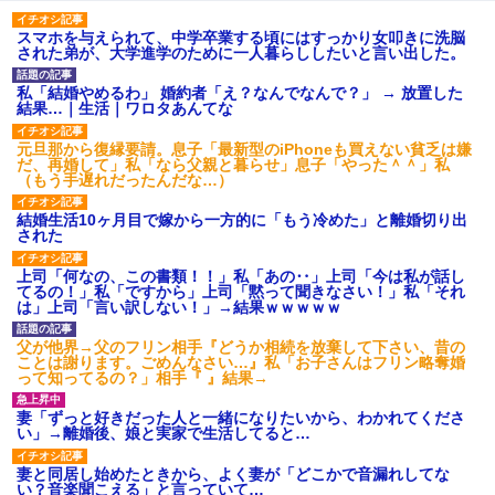
子供の頃、母の弟にイタズラされてて中学に入ってから関係を持
スマホを与えられて、中学卒業する頃にはすっかり女叩きに洗脳
ってしまった。拒絶したら「全部バラしてやる」と脅迫されたの
された弟が、大学進学のために一人暮らししたいと言い出した。
で両親に全部話した。
私「結婚やめるわ」 婚約者「え？なんでなんで？」 → 放置した
結果…｜生活｜ワロタあんてな
元夫の連れ子「俺の結婚式の時くらい、母親としての責任を果た
そうとは思わないのか！」→どうも連れ子は…
元旦那から復縁要請。息子「最新型のiPhoneも買えない貧乏は嫌
だ、再婚して」私「なら父親と暮らせ」息子「やった＾＾」私
（もう手遅れだったんだな…）
デパートの外商『私さんだと名乗る女が、ツケで宝石を買おうと
していて…』私「！？」→ 翌日。ママ友たちの様子が微妙におか
結婚生活10ヶ月目で嫁から一方的に「もう冷めた」と離婚切り出
しくなり・・・
された
上司「何なの、この書類！！」私「あの‥」上司「今は私が話し
わい(42)渋谷の夜のサービスで19の女の子にゴックンさせた結果
てるの！」私「ですから」上司「黙って聞きなさい！」私「それ
ｗｗｗｗｗｗｗｗ
は」上司「言い訳しない！」→結果ｗｗｗｗｗ
父が他界→父のフリン相手『どうか相続を放棄して下さい、昔の
私『貯金貯まったし、やっと家建てられるね！』夫「実家を二世
ことは謝ります。ごめんなさい…』私「お子さんはフリン略奪婚
帯住宅にした。それに貯金使った」→私『離婚しよう』夫「え
って知ってるの？」相手『 』結果→
っ」私『使った貯金はあげるから』→すると…
妻「ずっと好きだった人と一緒になりたいから、わかれてくださ
い」→離婚後、娘と実家で生活してると…
転職先が決まったので退職の意思を伝えたら。上司「無責任」
「簡単には辞めさせない」私（どうせ辞めるし…）→ 思いっきり
反論をしてみた
妻と同居し始めたときから、よく妻が「どこかで音漏れしてな
い？音楽聞こえる」と言っていて…