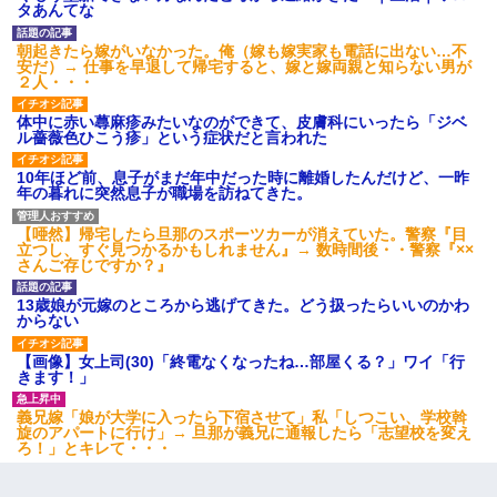
タあんてな
今日夫の実家に泊ったんだけど、朝起きたら股間がなんかモッコ
リしてた
朝起きたら嫁がいなかった。俺（嫁も嫁実家も電話に出ない…不
安だ）→ 仕事を早退して帰宅すると、嫁と嫁両親と知らない男が
２人・・・
【驚愕】私「今まで育てた分のお金返してね(冗談)」息子「はい、
3000万円」→数年後。私「妹が病気になったから援助して欲し
体中に赤い蕁麻疹みたいなのができて、皮膚科にいったら「ジベ
い」→
ル薔薇色ひこう疹」という症状だと言われた
10年ほど前、息子がまだ年中だった時に離婚したんだけど、一昨
父親がくも膜下出血で突然ﾀﾋ。→母の貯金が0なことが判明。→母
年の暮れに突然息子が職場を訪ねてきた。
「私を家に置いてほしい、どうか見捨てないで(土下座」俺・嫁
「…」
【唖然】帰宅したら旦那のスポーツカーが消えていた。警察『目
立つし、すぐ見つかるかもしれません』→ 数時間後・・警察『××
さんご存じですか？』
姉旦那の友達「ほんとのパパだよ～」私のお腹を触ってほざく。
→思わず手を叩いて振り払ったら…
13歳娘が元嫁のところから逃げてきた。どう扱ったらいいのかわ
からない
【唖然】帰宅したら旦那のスポーツカーが消えていた。警察『目
【画像】女上司(30)「終電なくなったね…部屋くる？」ワイ「行
立つし、すぐ見つかるかもしれません』→ 数時間後・・警察『××
きます！」
さんご存じですか？』
義兄嫁「娘が大学に入ったら下宿させて」私「しつこい、学校斡
旋のアパートに行け」→ 旦那が義兄に通報したら「志望校を変え
【GJ!】会社から帰宅中、広い駐車場にエンジンかけっ放しの車を
ろ！」とキレて・・・
発見。しかも「ヒィ～」みたいな声も聞こえてきたので気になっ
て近寄ったら女の子がおっさんの下敷きになってた