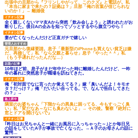
出張中の旦那から『フリンしやがって、このクズ』と電話が。私
「本当に家まで来たの？証拠は？」旦那「俺の言葉が信じられな
いのか！」→ 離婚後
全く親しくないママ友Aから突然「飲み会しよう」と誘われたがお
断りした。後日Aの企みを知ってゾッとするやら腹立つやら！
妻が亡くなったんだけど正直ガチで嬉しい
元旦那から復縁要請。息子「最新型のiPhoneも買えない貧乏は嫌
だ、再婚して」私「なら父親と暮らせ」息子「やった＾＾」私
（もう手遅れだったんだな…）
10年ほど前、息子がまだ年中だった時に離婚したんだけど、一昨
年の暮れに突然息子が職場を訪ねてきた。
俺「初対面でなに言ったか覚えてる？」嫁「臭いんだよ！キモオ
タ？だっけ？」俺「だいたい合ってる。で、なんで告白してきた
の？」→
隣室のお婆ちゃん「下階からの異臭に困ってる、今もすっごく臭
い」私「変だなあ～なにも臭わないよ」→ その後。警察『絶対に
窓とドアを開けないで』
｢昨日はお兄ちゃんと一緒にお風呂に入っちゃった～｣とか毎日兄
の話をしていたA子が事故で亡くなった。→Ａ子のお母さんの話に
驚愕…