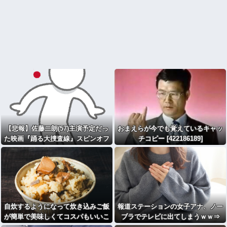
【悲報】佐藤二朗(57)主演予定だっ
おまえらが今でも覚えているキャッ
た映画『踊る大捜査線』スピンオフ
チコピー [422186189]
作品の撮影中止が正式に決定
自炊するようになって炊き込みご飯
報道ステーションの女子アナ、ノー
が簡単で美味しくてコスパもいいこ
ブラでテレビに出てしまうｗｗ⇒
とに気づいた
（※画像あり）