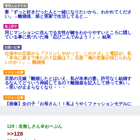
妻「ずっと好きだった人と一緒になりたいから、わかれてくださ
い」→離婚後、娘と実家で生活してると…
同じマンションに住んでる女性が鍵をわかりやすいところに隠し
ている事に気づいた俺「忍びこんでみよう！」→ 結果
出張中の旦那から『フリンしやがって、このクズ』と電話が。私
「本当に家まで来たの？証拠は？」旦那「俺の言葉が信じられな
いのか！」→ 離婚後
旦那の元嫁「離婚したとはいえ、私が本来の妻。許可なく結婚す
るなんてどういう神経してるの？離婚届を記入して持って来い」
→笑いが止まらなくなり・・・
【画像】女の子「お母さん！！私ようやくファッションモデルに
選ばれたの！絶対見に来てね！」→悲しい結果がこれ・・・
私「まとめ買いして冷凍ストックしてる」Ａ「ずるい！クレク
129
名無しさん＠おーぷん
レ！」私「なんでよ」Ａ「ケーチ！バーカ！」→ 後日、Ａ旦那が
>>128
凸してきた