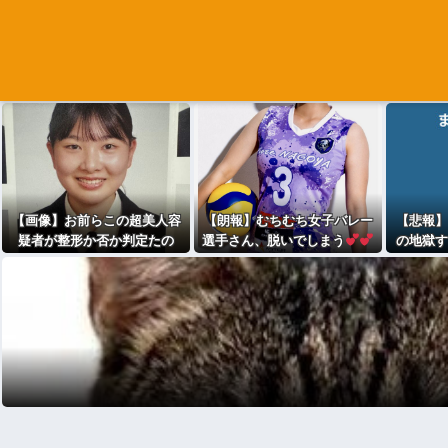
【画像】お前らこの超美人容
【朗報】むちむち女子バレー
【悲報】
疑者が整形か否か判定たの
選手さん、脱いでしまう
の地獄す
む！！
て