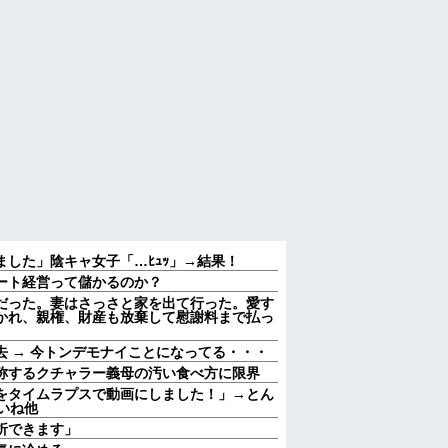
した」陰キャ女子「…ﾋｭｯ」→結果！
ート経営って儲かるのか？
だった。妻はさっさと家を出て行った。愛す
かれ、親権、財産も放棄して慰謝料まで払っ
 → 今トンデモナイことになってる・・・
称するクチャラー義母の汚い食べ方に限界
をタイムラプスで動画にしました！」→とん
いね他
折できます」