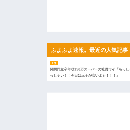
ハードオフに売っていた4万4000円のフ
「こんな高いの？ｗｗ」「逆に超安い」
私「ちょっと、人の家の金庫触らないで
たから、開けてみようとしただけ☆』義兄
果・・・
私「初めて飲む味だけどなんのお茶？」
【GIF】JSのカンチョーワロタ
後続車にクラクションを鳴らされ彼氏が
んだ！降りてこいよ！」と怒鳴りだし...
ふよふよ速報。最近の人気記事
【衝撃】報酬100万円超の治験募集がこち
【ネット騒然】惨殺されたタワマン頂き
ｗｗｗｗｗｗｗｗｗｗ
【愕然】白のクラウン俺氏、高速道路左
wwwwwwwwwwww
関関同立卒年収350万スーパーの社員ワイ「らっし
百年の恋12-899 食べた量を張り合って
っしゃい！！今日は玉子が安いよぉ！！！」
【悲報】佐藤輝明・・・２軍でも盛大に
れ