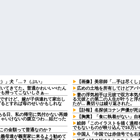
犬）」犬「…？（ぷい」
【画像】美容師「…手は尽くしま
履いてきてた。普通かわいいぺたん
広めの土地を所有してけどアパ
子も持ってこないしさぁ…
妻の浮気相手は元彼で双方本気
なんですけど、嫁が子供連れて家出し
る元彼との第二の人生が叶うと浮
げるとすれば母のせいかもしれな
たが... 裏切りは繰り返された。
【訃報】名探偵コナン声優が死去
ある日、私の帰宅に気付かない再婚
【胸糞】「食に執着がない」自
きゃいけないの腹立つわ…姑だった
絵師「このイラストを描く過程
でもないものが映り込んで16万い
。この金額って普通なのか？
中国人「中国では赤信号でも右
に義母達が義実家に来るよう勧めて