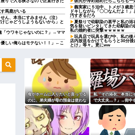
育座りで入る狭さなので正直行きた
彼氏が冷め始めたらこちらも一
義実家に５泊中、トメが３歳息
流す馬鹿がいる
ドキしながら「〇〇なんだよ！」
汚すぎるだろ
ません、本当にすみません（泣）
だけじゃどうしようもないから」と
夏祭りで幼馴染の甚平と私の浴
気を疑いビンタしてきた幼馴染の
私の婚約者に突撃ｗｗｗｗｗ
」俺「ウワキじゃないのに？」→ママ
玩具店で玩具を選び中、私の後
店内放送をかけてもらうと30分後に
ら優しい俺らはモテない！！」←こ
とけ」等々。更にww
クソ男「専業主婦は昼間寝てら
間に、後ろに並んでいた外国人風の
ーもん。どうせ暇でしょ？俺のＤ
（うっぜぇ。引き落としキャンセ
気をつけたほうがいい男性の特
地も、財産はすべて私が継ぐ。相続
タクシーに乗ったら運転手にナ
 → 数年後、復讐のチャンスが
【悲報】ヤニねこで抜けるキャ
【驚愕】養育費を払い続けた結
通に美人の部類だったと判明ｗｗｗ
れｗｗｗｗ
職場で電話を取った新入社員の
キャンセルっと！」←こいつの目的
母がホームに入りたいと言ってる
私「その浴衣、本当に
けたことがあった
のに、弟夫婦が母の預金は使わな
で大丈夫…？」→街中
日本韓国台湾「少子化です」←
ｗｗｗｗｗｗｗ
家でも止められないのかよ
いでと言ってきた。我が弟ながら
姿を見て、違和感ばか
カップを作って大盛りあがり←なん
情けなくて溜息が出る
既婚女性が夫に夕飯も用意せず
ってしまい…
時には帰宅してるんだけど
ゥー入れにくるやつ99%バカです」
主な税金の成り立ちを調べてみ
自転車ぶつけられた。ヤンママ「お
！弁償してもらうかんな！」...