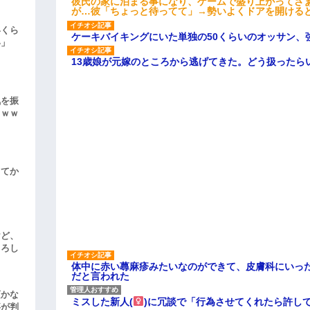
彼氏の家に泊まる事になり、ゲームで盛り上がってさ
が…彼「ちょっと待ってて」→勢いよくドアを開ける
いくら
ケーキバイキングにいた単独の50くらいのオッサン、
い」
13歳娘が元嫁のところから逃げてきた。どう扱ったら
気を振
ｗｗｗ
してか
けど、
よろし
体中に赤い蕁麻疹みたいなのができて、皮膚科にいっ
だと言われた
頃かな
ミスした新人(
)に冗談で「行為させてくれたら許し
事が判