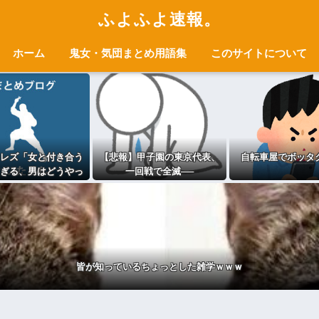
ふよふよ速報。
ホーム
鬼女・気団まとめ用語集
このサイトについて
レズ「女と付き合う
【悲報】甲子園の東京代表、
自転車屋でボッタ
ぎる、男はどうやっ
一回戦で全滅──
耐えてんの？」
皆が知っているちょっとした雑学ｗｗｗ