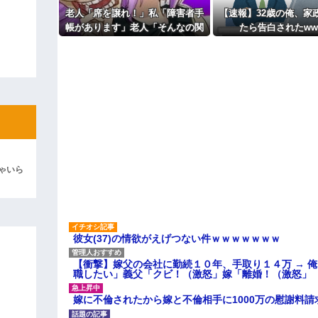
ィギュアがヤバすぎるｗｗｗｗｗｗ
老人「席を譲れ！」私「障害者手
【速報】32歳の俺、家
帳があります」老人「そんなの関
たら告白されたww
よ！」キチママ『そこに金庫があっ
「泥は出てけ！二度と来るな！」結
係ない！」→暴言を浴びせられた
直後、周囲が動き出して…
彼「ちっ！」私「」
逆切れ。「何クラクション鳴らして
らｗｗｗｗｗ(※画像あり)
女子のこの動画、すげえええええｗ
車線を制限速度で走った結果
ゃいら
くる
やらかす←あまり悲しませないでく
彼女(37)の情欲がえげつない件ｗｗｗｗｗｗｗ
【衝撃】嫁父の会社に勤続１０年、手取り１４万 → 
職したい」義父「クビ！（激怒」嫁「離婚！（激怒」
嫁に不倫されたから嫁と不倫相手に1000万の慰謝料請