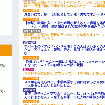
出張中の旦那から『フリンしやがって、このクズ』と
は？」旦那「俺の言葉が信じられないのか！」→ 離婚
見合いにて。嫁「はじめまして」俺「失礼ですが○○さ
【衝撃】職場に入って来た綺麗な新人さんに職場を案内
「！？」→ 突然、突き飛ばされて左手の甲を踏みつけ
裁判官「お互いに最後に言いたいことはありますか」
い」裁判官「どうぞ」
アパートのドアに『ハンザイ者！この人はさいあくの
だよ」私「はあ」→警察に行き、見回りで犯人が捕ま
な
｢昨日はお兄ちゃんと一緒にお風呂に入っちゃった～｣
くなった。→Ａ子のお母さんの話に驚愕…
の社
い！！
ワイ144kg彼女98kgデブカップル、1年間毎日行為し
」
スマホを与えられて、中学卒業する頃にはすっかり女
一人暮らししたいと言い出した。
えてく
書店「息子さんが万引きしました」私「はっ？(息子目
・・・
えに行きません」→息子を名乗ってた人物の正体が判