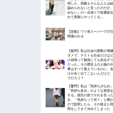
明した。両親もそんな人とは
認められないと言ったのだが
めない」の一点張りで毎週彼
れて実家にやってくる…
【悲報】ワイ将スーパーで万
間違われる
【疑問】私は社会の授業が壊
ダメで、テストも社会だけは
け頑張って勉強しても赤点ギ
だった。その歴史上の人物の
事はすべて覚えているのに、
けが全く出てこないんだけど
でだろう？
【驚愕】私は「気持ち少なめ
「気持ち多め」のような表現
する。彼氏の前でそれを言っ
き、「気持ちって何？」と聞
ので説明したら、その後また
問をしてきて冷めてしまった