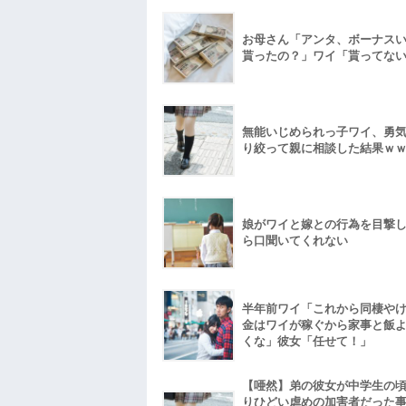
お母さん「アンタ、ボーナス
貰ったの？」ワイ「貰ってな
無能いじめられっ子ワイ、勇
り絞って親に相談した結果ｗ
娘がワイと嫁との行為を目撃
ら口聞いてくれない
半年前ワイ「これから同棲や
金はワイが稼ぐから家事と飯
くな」彼女「任せて！」
【唖然】弟の彼女が中学生の
りひどい虐めの加害者だった