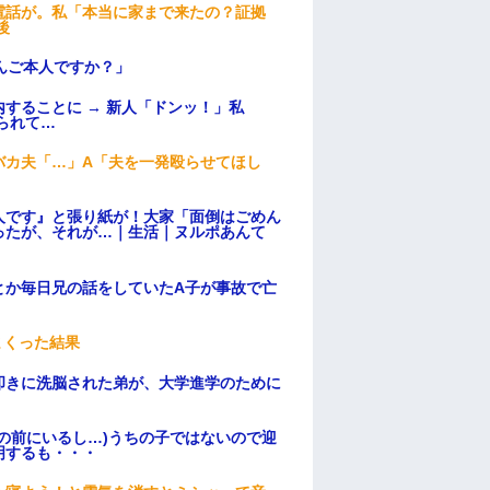
電話が。私「本当に家まで来たの？証拠
後
んご本人ですか？」
することに → 新人「ドンッ！」私
られて…
バカ夫「…」A「夫を一発殴らせてほし
人です』と張り紙が！大家「面倒はごめん
ったが、それが…｜生活｜ヌルポあんて
とか毎日兄の話をしていたA子が事故で亡
まくった結果
叩きに洗脳された弟が、大学進学のために
の前にいるし…)うちの子ではないので迎
明するも・・・