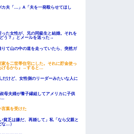
バカ夫「…」A「夫を一発殴らせてほし
断った女性が、兄の同級生と結婚。それを
はどう？」とメールを送った→
借りて山の中の道を走っていたら、突然ガ
実家を二世帯住宅にした。それに貯金使っ
あげるから』→すると…
んだけど、女性側のリーダーみたいな人に
→叔母夫婦が養子縁組してアメリカに子供
い…
い言葉を受けた
ない貧乏は嫌だ、再婚して」私「なら父親と
だな…）