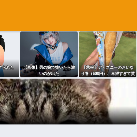
クられた
【画像】男の娘で抜いたら濃
【悲報】ディズニーのおいな
いのが出た
り巻（600円）、卑猥すぎて賛
否両論wwwwwwwwwwww