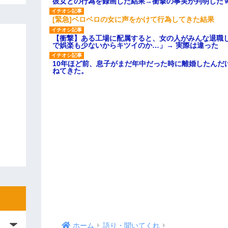
彼女との行為を録画した結果→衝撃の事実が判明した
[緊急]ベロベロの女に声をかけて行為してきた結果
【衝撃】ある工場に配属すると、女の人がみんな退職
で娯楽も少ないからキツイのか…」→ 実際は違った
10年ほど前、息子がまだ年中だった時に離婚したんだ
ねてきた。
ホーム
語り・聞いてくれ