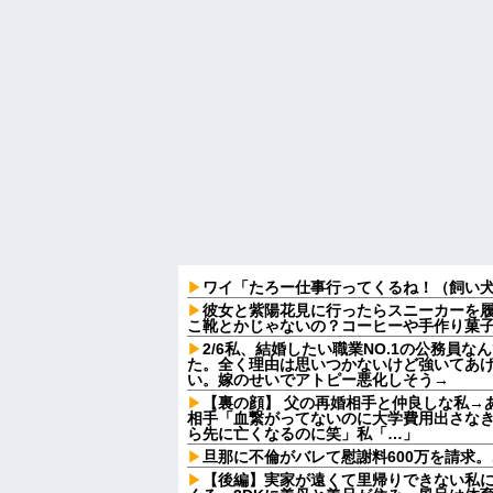
ワイ「たろー仕事行ってくるね！（飼い
彼女と紫陽花見に行ったらスニーカーを
こ靴とかじゃないの？コーヒーや手作り菓
2/6私、結婚したい職業NO.1の公務員
た。全く理由は思いつかないけど強いてあ
い。嫁のせいでアトピー悪化しそう→
【裏の顔】 父の再婚相手と仲良しな私→
相手「血繋がってないのに大学費用出さな
ら先に亡くなるのに笑」私「…」
旦那に不倫がバレて慰謝料600万を請求
【後編】実家が遠くて里帰りできない私