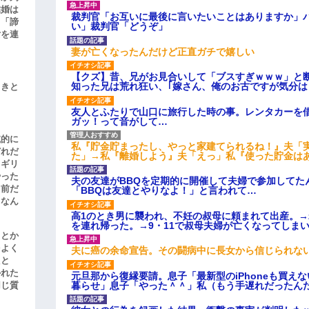
結婚は
裁判官「お互いに最後に言いたいことはありますか」
、「諦
い」裁判官「どうぞ」
女を連
妻が亡くなったんだけど正直ガチで嬉しい
【クズ】昔、兄がお見合いして「ブスすぎｗｗｗ」と
知った兄は荒れ狂い、｢嫁さん、俺のお古ですが気分
引きと
友人とふたりで山口に旅行した時の事。レンタカーを
ガッ！って音がして…
滅的に
私『貯金貯まったし、やっと家建てられるね！』夫「
どれだ
た」→私『離婚しよう』夫「えっ」私『使った貯金は
リギリ
やった
夫の友達がBBQを定期的に開催して夫婦で参加してた
名前だ
「BBQは友達とやりなよ！」と言われて…
、なん
高1のとき男に襲われ、不妊の叔母に頼まれて出産。
を連れ帰った。→9・11で叔母夫婦が亡くなってしま
」とか
をよく
夫に癌の余命宣告。その闘病中に長女から信じられな
たと
かれた
元旦那から復縁要請。息子「最新型のiPhoneも買え
暮らせ」息子「やった＾＾」私（もう手遅れだったん
同じ質