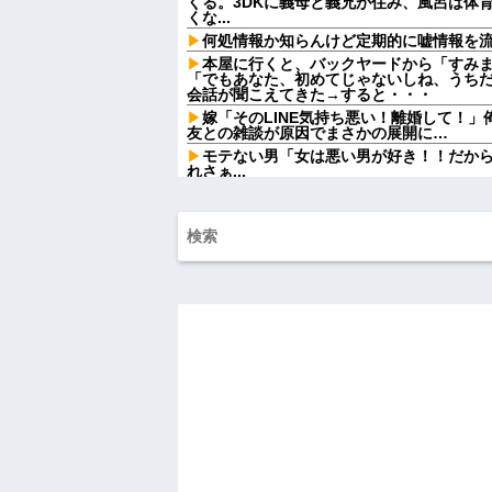
くる。3DKに義母と義兄が住み、風呂は体
くな...
何処情報か知らんけど定期的に嘘情報を
本屋に行くと、バックヤードから「すみ
「でもあなた、初めてじゃないしね、うち
会話が聞こえてきた→すると・・・
嫁「そのLINE気持ち悪い！離婚して！
友との雑談が原因でまさかの展開に…
モテない男「女は悪い男が好き！！だか
れさぁ...
ATMで俺が暗証番号を入力し終わった瞬
女がこちらに荷物をばらまきやがった。俺
ル...
妹と差をつけて育てられた。妹「家も土
は放棄して」母「うんうん」私「わかった」
や...
女芸人の吉住さん（36）メイクしたら普
ｗｗｗｗｗｗ
【驚愕】女さん「43億円注文して………
って一体なんなの？？？？？？？
熊本地震で居酒屋から温泉が湧き出るｗ
【動画】高校生さん、文化祭でコーヒー
かどっかで見たことあると話題に
【悲報】タトゥー彫師23年目店長「タト
停車中に二人の子供を乗せたヤンママに
めーふざけんなよっ！ぶつかってんじゃねーよ