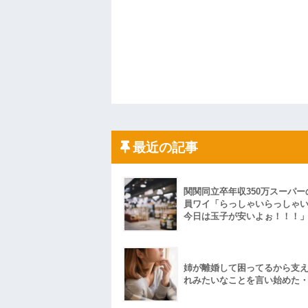
最近の記事
関関同立卒年収350万スーパー
員ワイ「らっしゃいらっしゃ
今日は玉子が安いよぉ！！！
姉が離婚して困ってるから支
れみたいなことを言い始めた