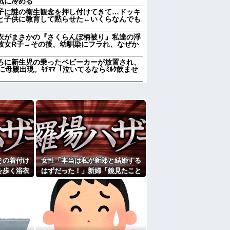
気に冷める
子に謎の衛生観念を押し付けてきて…ドッキ
と子供に教育して黙らせた←いくらなんでも
衣がまさかの『さくらんぼ柄被り』私達の浮
彼女R子→その後、幼馴染にフラれ、なぜか
ろに新生児の乗ったベビーカーが放置され、
母親出現。ｷﾁﾏﾏ「泣いてるならﾐﾙｸ飲ませ
れていいよなぁ。俺なんか忙しくて寝る暇ね
ＶＤコピっといてよ」
徴
ンパされた
ラ、74%が一致してしまう
果…元妻の裏切りが判明！！！その理由がこ
女子がヒワイなことを言われてショックを受
その着付け
女性「本当は私が新郎と結婚する
を歩く浴衣
はずだった！」新婦「鏡見たこと
わかる 中国北朝鮮「少子化です」←強権国
りが気にな
ある？」→披露宴が一瞬で騒然と
週２で遊びに行くって多いかな？遅くても21
なって…
たよ