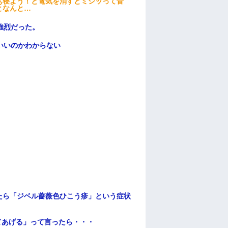
ぁ寝よう！と電気を消すとミシッって音
となんと…
強烈だった。
いいのかわからない
たら「ジベル薔薇色ひこう疹」という症状
てあげる」って言ったら・・・