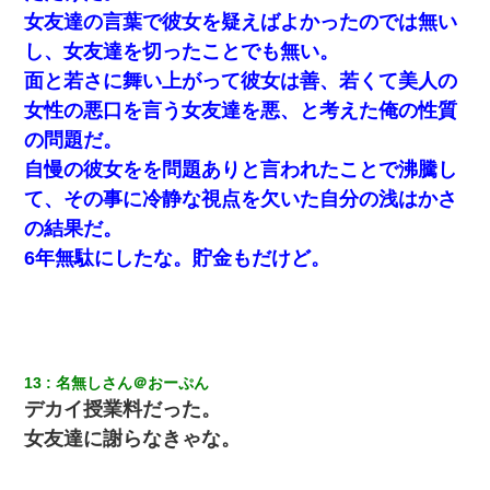
隣の部屋の住民の母親、オートロックを突破してマンションに入
女友達の言葉で彼女を疑えばよかったのでは無い
り込んできたみたいで、ずっとドアの前で喚いてて滅茶苦茶うる
し、女友達を切ったことでも無い。
さかった。
面と若さに舞い上がって彼女は善、若くて美人の
彼氏家「うちは墨入れるのが伝統だから。お前も彫れ」 → 結果…
女性の悪口を言う女友達を悪、と考えた俺の性質
の問題だ。
｢昨日はお兄ちゃんと一緒にお風呂に入っちゃった～｣とか毎日兄
自慢の彼女をを問題ありと言われたことで沸騰し
の話をしていたA子が事故で亡くなった。→Ａ子のお母さんの話に
驚愕…
て、その事に冷静な視点を欠いた自分の浅はかさ
の結果だ。
ＤＮＡ検査『血縁関係０％』旦那「やっぱり托卵だったんだ…」
6年無駄にしたな。貯金もだけど。
嫁「本当に身に覚えがない」「なにかの間違いだ！取り違え
だ！」→ 嫁「あっ」
書店「息子さんが万引きしました」私「はっ？(息子目の前にいる
し…)うちの子ではないので迎えに行きません」→息子を名乗って
た人物の正体が判明するも・・・
13
名無しさん＠おーぷん
デカイ授業料だった。
旦那の元嫁「離婚したとはいえ、私が本来の妻。許可なく結婚す
女友達に謝らなきゃな。
るなんてどういう神経してるの？離婚届を記入して持って来い」
→笑いが止まらなくなり・・・