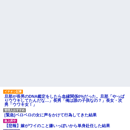
旦那が長男のDNA鑑定をしたら血縁関係0%だった。旦那「やっぱ
りウワキしてたんだな…」長男「俺は誰の子供なの？」長女・次
男「ウワキ女！」
[緊急]ベロベロの女に声をかけて行為してきた結果
【悲報】嫁がワイのこと嫌いっぽいから単身赴任した結果