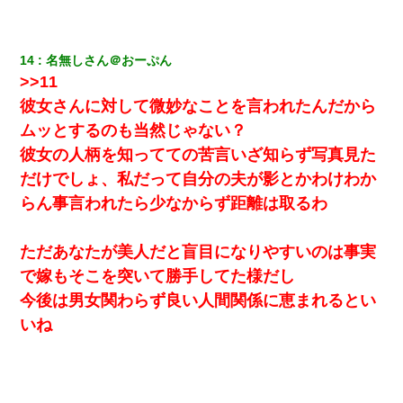
義兄嫁が義実家で「コロナ陽性だったからこのまま療養させて下
さい」と言い出してド修羅場になった
14
名無しさん＠おーぷん
>>11
【戦争】不妊の俺嫁に弟嫁が2日間4歳児を託児 俺嫁はそこまで気
にしてなかったが、あまりにも子供が俺嫁に懐くので最後らへん
彼女さんに対して微妙なことを言われたんだから
顔引きつってた → そして弟嫁が迎えに来た翌日…
ムッとするのも当然じゃない？
彼女の人柄を知ってての苦言いざ知らず写真見た
隣室のお婆ちゃん「下階からの異臭に困ってる、今もすっごく臭
い」私「変だなあ～なにも臭わないよ」→ その後。警察『絶対に
だけでしょ、私だって自分の夫が影とかわけわか
窓とドアを開けないで』
らん事言われたら少なからず距離は取るわ
妻が亡くなったんだけど正直ガチで嬉しい
ただあなたが美人だと盲目になりやすいのは事実
で嫁もそこを突いて勝手してた様だし
【画像】女の子「お母さん！！私ようやくファッションモデルに
選ばれたの！絶対見に来てね！」→悲しい結果がこれ・・・
今後は男女関わらず良い人間関係に恵まれるとい
いね
「お前の父ちゃんは自宅警備員」とかからかわれたけど、実はと
んでもない仕事に就いていた
さっき嫁から、「愛しています」ってメールが届いた。俺も「愛