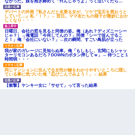
なかった。妹を抱き締めて「ﾀﾋんじゃうよ」って泣いてたら…
男だけどリベンジポノレノの被害者になって未だに人生が立ち直
せない
デパートの外商『私さんだと名乗る女が、ツケで宝石を買おうと
していて…』私「！？」→ 翌日。ママ友たちの様子が微妙におか
しくなり・・・
10年ほど前、息子がまだ年中だった時に離婚したんだけど、一昨
年の暮れに突然息子が職場を訪ねてきた。
日曜日、会社の窓を見ると同僚の姿。俺（あれ？ディズニーシー
じゃ？）→俺電話「今何してんの？」同僚「シーで並んでるこ
と！」俺「会社にいない？」→次の瞬間、すごい鳥肌が立った
【GJ!】会社から帰宅中、広い駐車場にエンジンかけっ放しの車を
発見。しかも「ヒィ～」みたいな声も聞こえてきたので気になっ
我が家のガレージに見知らぬ車。俺「もしもし、玄関にもシャッ
て近寄ったら女の子がおっさんの下敷きになってた
ターリモコンあるだろ？DOWNのボタン押してｗ」→ 待つこと１
時間弱・・・
ワイアラサー主婦、昨晩久しぶりに夫と致した結果ｗｗｗｗｗ
同じマンションに住んでる女性が鍵をわかりやすいところに隠し
ている事に気づいた俺「忍びこんでみよう！」→ 結果
近所のお寺に住み込みで手伝いしてる知的障害のオッサンがい
【衝撃】ヤンキー女に「サせて」って言った結果
た。ある日、オッサンが火かき棒を持って顔を真っ赤にしながら
走り回っていて…
【衝撃】職場に入って来た綺麗な新人さんに職場を案内すること
に → 新人「ドンッ！」私「！？」→ 突然、突き飛ばされて左手
の甲を踏みつけられて…
【悲報】姉と入浴中に大きくなってしまった結果ｗｗｗｗｗｗｗ