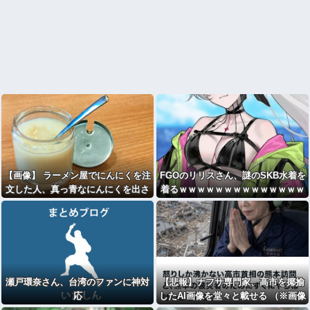
【画像】 ラーメン屋でにんにくを注
FGOのリリスさん、謎のSKB水着を
文した人、真っ青なにんにくを出さ
着るｗｗｗｗｗｗｗｗｗｗｗｗｗｗ
れる
ｗｗ
瀬戸環奈さん、台湾のファンに神対
【悲報】ナフサ専門家、高市を揶揄
応
したAI画像を堂々と載せる （※画像
あり）