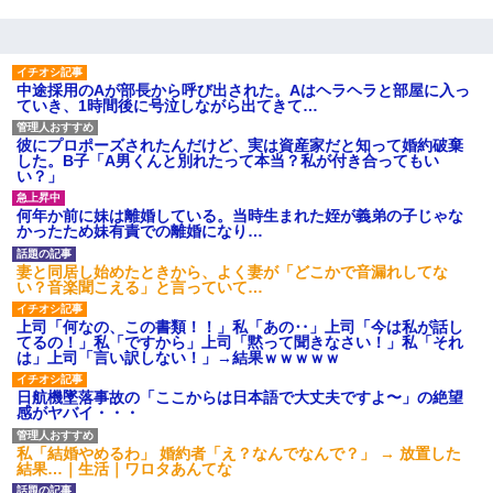
してます」って送ったら
童貞俺、宅飲みした女友達2人を家に泊めた結果ｗｗｗｗｗｗ
中途採用のAが部長から呼び出された。Aはヘラヘラと部屋に入っ
ていき、1時間後に号泣しながら出てきて…
妊娠中に「おいこのブタ女！てめー席譲れ！」と絡まれ腹を殴る
真似された。泣きながら夫に話すと一年後に…
彼にプロポーズされたんだけど、実は資産家だと知って婚約破棄
した。B子「A男くんと別れたって本当？私が付き合ってもい
い？」
旦那の元カノをSNSで探して写真を保存して顔面評価スレで写真
を晒してた。ほとんどがブスという評価の中で二人ほど意外に好
何年か前に妹は離婚している。当時生まれた姪が義弟の子じゃな
評価で苦々しく思った
かったため妹有責での離婚になり…
妻と同居し始めたときから、よく妻が「どこかで音漏れしてな
兄の新しい嫁がやらかしすぎて辛い。当たり前のように実家や姪
い？音楽聞こえる」と言っていて…
の幼稚園に来る
上司「何なの、この書類！！」私「あの‥」上司「今は私が話し
てるの！」私「ですから」上司「黙って聞きなさい！」私「それ
義兄嫁「娘が大学に入ったら下宿させて」私「しつこい、学校斡
は」上司「言い訳しない！」→結果ｗｗｗｗｗ
旋のアパートに行け」→ 旦那が義兄に通報したら「志望校を変え
ろ！」とキレて・・・
日航機墜落事故の「ここからは日本語で大丈夫ですよ〜」の絶望
感がヤバイ・・・
ずっとニートだと思ってた同居の義弟が投資で旦那より稼いでる
私「結婚やめるわ」 婚約者「え？なんでなんで？」 → 放置した
とか知らなかった…
結果…｜生活｜ワロタあんてな