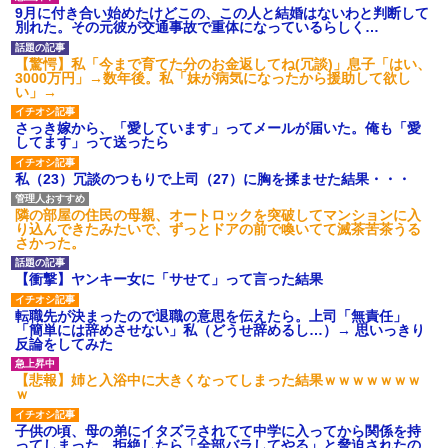
あり)
9月に付き合い始めたけどこの、この人と結婚はないわと判断して
別れた。その元彼が交通事故で重体になっているらしく…
【ネット騒然】惨殺されたタ
ワマン頂き女子のこの動画、す
げえええええｗｗｗｗｗｗｗｗ
【驚愕】私「今まで育てた分のお金返してね(冗談)」息子「はい、
ｗｗｗ
3000万円」→数年後。私「妹が病気になったから援助して欲し
い」→
【愕然】白のクラウン俺氏、
高速道路左車線を制限速度で走
った結果wwwwwwwwwwww
さっき嫁から、「愛しています」ってメールが届いた。俺も「愛
してます」って送ったら
百年の恋12-899 食べた量を
張り合ってくる
私（23）冗談のつもりで上司（27）に胸を揉ませた結果・・・
【悲報】佐藤輝明・・・２軍
でも盛大にやらかす←あまり悲
しませないでくれ
隣の部屋の住民の母親、オートロックを突破してマンションに入
り込んできたみたいで、ずっとドアの前で喚いてて滅茶苦茶うる
さかった。
【衝撃】ヤンキー女に「サせて」って言った結果
転職先が決まったので退職の意思を伝えたら。上司「無責任」
「簡単には辞めさせない」私（どうせ辞めるし…）→ 思いっきり
反論をしてみた
【悲報】姉と入浴中に大きくなってしまった結果ｗｗｗｗｗｗｗ
ｗ
子供の頃、母の弟にイタズラされてて中学に入ってから関係を持
ってしまった。拒絶したら「全部バラしてやる」と脅迫されたの