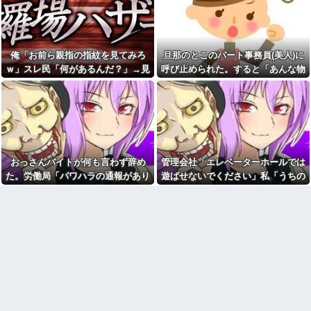
嫁からマジで離婚を切り出さ
三昧。浮気発覚後、我慢の限界
れている。俺がネトゲしすぎて
で他の女性とスピード婚した結
全くかまわなかったのが原因ら
果ｗｗｗｗｗ
しく...
【徹底議論】近代日本史で最
娘「お父さん早く来て！」俺
も取り返しのつかなかった失敗
俺「お前ら親指の指紋を見てみろ
旦那のとこのパート事務員(美人)に
「何があった？」→「知らない
って何？
人につけられてる」と聞いて血
ｗ」スレ民「何があるんだ？」→見
呼び止められた。すると「あんな物
の気が引いて…
旦那のとこのパート事務員(美
た瞬間、思わず笑ってしまう人が続
(昼食)を旦那さんに食べさせるなん
人)に呼び止められた。すると
無人レジに前の人のレシート
「あんな物(昼食)を旦那さんに食
出して…
て信じられない！」と言い出し...
が残っててん百円当たりとか書
べさせるなんて信じられな
かれた当たり券だったが店員が
い！」と言い出し...
さっと取ってった
浮気相手との性行為時間→3時
【画像】 北海道、推定300kg
間、嫁との性行為時間→15分
のヒグマ登場ｗｗｗｗｗｗｗｗ
wwwwwwwww
ｗｗｗｗｗｗｗｗｗｗｗｗ
おっさんバイトが何も言わず辞め
管理会社「エレベーターホールでは
母の一軒家借りて一人暮らし
お前ら急げ！怪しい外人みつ
してた頃。友人連れて帰宅した
た。労働局「パワハラの通報があり
遊ばせないでください」私「うちの
けたら法務省にタレコミしてみ
ら、知らない女性が風呂に入っ
ろ！意外と仕事するぞ？
ました」俺「えっ、教育係は俺です
子じゃないんですけど…」→まさか
てた→女「私はあなたの母の妹
オワコン扱いされていたデジ
の彼氏の娘ですけど！」意味
が…」→突然の聞き取り調査が始ま
の展開になり…
モンさん、令和に全盛期を超え
が…→キチに武勇伝が追加され
り…
る利益を生み出していた
た話。
【画像】お前らこの超美人容
44歳無職です。精神科に通院
疑者が、整形か否か判定し
中で生活保護を受けてます。妻
て！！→画像がこちらw w w w
に酷いことばかりしたので離婚
w w w w w w
されそうです。「働くから」
「心を入れ替えるから」と言っ
【衝撃】浅田真央ちゃんの婚
ても信じてもらえません。助け
活条件がこちら←むしろコレは
て
普通じゃね？w w w w w w w w
先生から電話があったんだけ