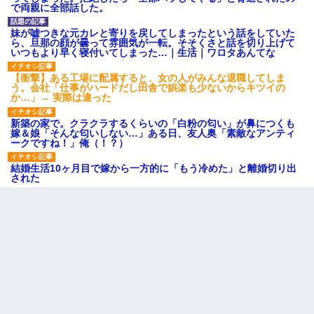
で両親に全部話した。
妹が嘘つきな元カレと寄りを戻してしまったという話をしていた
ら、旦那の顔が曇って雰囲気が一転。そそくさと話を切り上げて
いつもより早く寝付いてしまった…｜生活｜ワロタあんてな
【衝撃】ある工場に配属すると、女の人がみんな退職してしま
う。会社「仕事がハードだし田舎で娯楽も少ないからキツイの
か…」→ 実際は違った
新築の家で。クラクラするくらいの「白粉の匂い」が鼻につくも
嫁＆娘「そんな匂いしない…」ある日、友人奥「素敵なアンティ
ークですね！」俺（！？）
結婚生活10ヶ月目で嫁から一方的に「もう冷めた」と離婚切り出
された