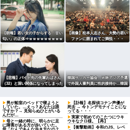
【朗報】若い女の子からする「甘い
【画像】松本人志さん、大勢の若い
匂い」の正体⇒ｗｗｗｗｗｗｗｗｗ
ファンに囲まれてご満悦・・・
ｗｗｗｗ
【悲報】バイト先の先輩おばさん
韓国サッカー協会、Ｗ杯アジア予選
（32）と深い関係になってしまった
で外国人審判員に性的接待か…韓国
結果⇒ｗ
放送局が独占報道 [王子★]
男が船室のベッドで寝ようと
【訃報】名探偵コナン声優が
していた。…えっ？あなたは誰
死去 → 今トンデモナイことにな
ですか？→ 見知らぬひとがいる
ってる・・・
んだが…
実家で初めてのこたつにウキ
母と一緒の時に、明らかに足
ウキなクロ様。【再】
に障害がある方が歩いていた。
【衝撃動画】令和のJS、レベ
母「なんであんな歩き方なの？