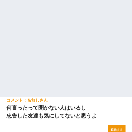
ｗ
嫁に不倫されたから嫁と不倫相手に1000万の慰謝料請求した
名無し
何言ったって聞かない人はいるし
忠告した友達も気にしてないと思うよ
返信する