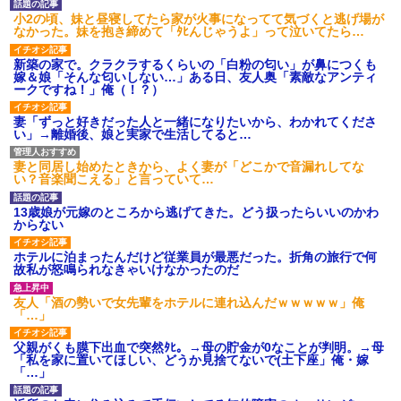
小2の頃、妹と昼寝してたら家が火事になってて気づくと逃げ場が
なかった。妹を抱き締めて「ﾀﾋんじゃうよ」って泣いてたら…
新築の家で。クラクラするくらいの「白粉の匂い」が鼻につくも
嫁＆娘「そんな匂いしない…」ある日、友人奥「素敵なアンティ
ークですね！」俺（！？）
妻「ずっと好きだった人と一緒になりたいから、わかれてくださ
い」→離婚後、娘と実家で生活してると…
妻と同居し始めたときから、よく妻が「どこかで音漏れしてな
い？音楽聞こえる」と言っていて…
13歳娘が元嫁のところから逃げてきた。どう扱ったらいいのかわ
からない
ホテルに泊まったんだけど従業員が最悪だった。折角の旅行で何
故私が怒鳴られなきゃいけなかったのだ
友人「酒の勢いで女先輩をホテルに連れ込んだｗｗｗｗｗ」俺
「…」
父親がくも膜下出血で突然ﾀﾋ。→母の貯金が0なことが判明。→母
「私を家に置いてほしい、どうか見捨てないで(土下座」俺・嫁
「…」