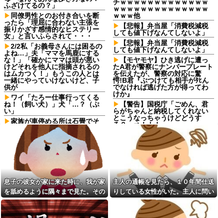
チｗｗｗｗｗｗｗｗｗｗｗｗｗ
ふざけてるの？」
ｗｗｗｗｗｗｗｗｗｗｗｗｗｗ
同僚男性とのお付き合いを断
ｗｗｗ他
ったら「理屈に合わない主張を
【悲報】弁当屋「消費税減税
振りかざす感情的なヒステリー
しても値下げなんてしないよ」
女」と言いふらされて・・・
【悲報】弁当屋「消費税減税
2/2私「お義母さんには困るの
しても値下げなんてしないよ」
よね…」夫「ママを馬鹿にする
な！」「確かにママは頭が悪い
【モヤモヤ】ひき逃げに遭っ
けどそれを他人に指摘されるの
たA君が警察にナンバープレート
はムカつく！」もうこの人とは
を伝えたが、警察の対応に驚
一緒にやっていけないけど、子
愕!B君『ぶつけても相手がﾀﾋん
供が
でなければ逃げた方が得ってわ
けか』
ワイ「たろー仕事行ってくる
ね！（飼い犬）」犬「…？（ぷ
【警告】国税庁「ごめん、君
い」
らがちゃんと納税してくれない
とこうなっちゃうけどどうす
家族が車停める所は石畳でそ
る？」⇒！！！
こには２台家族の車停めてたん
だけど、中庭の芝生上に知らな
エナドリで肝臓ぶっ壊したけ
い車が4台停まっていた 父が運転
ど質問ある？
手捕まえ「芝生を弁償して...
90年ぶりに誕生した待望の女
私「血まみれで何してるんで
の子。お祭り騒ぎの義実家の一
すか！？」婆さん「腕が抜けな
方で、近所の婦人会メンバーか
いのよ…助けて！」→帰宅した
ら「死なないといいね」と不吉
ら玄関前がとんでもない修羅場
な言葉を何度も繰り返されてし
息子の彼女が家に来た時に、我が家
主人の通帳を見たら、１０年間仕送
になっていて…
まう・・・
を舐めるように隅々まで見た。その
りしている女性がいた。主人に問い
下に住み始めた住民の頭がお
浮気と緊急避妊薬を隠す元カ
次の瞬間、女がとんでもない一言
詰めたら、白状して...
かしい。朝3時から部屋に掃除機
ノ！問い詰めると「記憶がな
をかける音が響く・・・
い」と逃げ、私を「モラハラ
男」認定してキープ＆おねだり