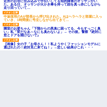
近所のお寺に住み込みで手伝いしてる知的障害のオッサンがい
た。ある日、オッサンが火かき棒を持って顔を真っ赤にしながら
走り回っていて…
中途採用のAが部長から呼び出された。Aはヘラヘラと部屋に入っ
ていき、1時間後に号泣しながら出てきて…
隣室のお婆ちゃん「下階からの異臭に困ってる、今もすっごく臭
い」私「変だなあ～なにも臭わないよ」→ その後。警察『絶対に
窓とドアを開けないで』
【画像】女の子「お母さん！！私ようやくファッションモデルに
選ばれたの！絶対見に来てね！」→悲しい結果がこれ・・・