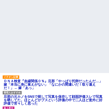
【画像】俺たちの姫、佳子さ
ど、「～とか～」「～とか考え
まのお気に入りのドレスがこち
て～」と何度も言ってたのが耳
らです←コレは可愛過ぎるw w
に残ってしまった
w w w w w w
iPadを盗まれた話
エネ夫に離婚を突きつけたら
私の職場(法律事務所)に乗り込ん
彼氏「俺の親は毒親。だから
できた 堂々と「離婚の法律相談
結婚しても一切関わらなくてい
です。母の薦めでこちらに参り
い」私「うん」彼氏「そのかわ
ました」と言っているが、...
り俺もお前の親と一切関わらな
い。結婚の挨拶にも行かない」
ハードオフに売っていた4万
私「えっ」
4000円のフィギュアがヤバすぎ
るｗｗｗｗｗｗ「こんな高い
子どもが中学受験してる知り
の？ｗｗ」「逆に超安い」
合い、たくさん受けさせてるけ
ど合格したの通えない距離の学
私「ちょっと、人の家の金庫
校だけらしい
触らないでよ！」キチママ『そ
こに金庫があったから、開けて
主な税金の成り立ちを調べて
みようとしただけ☆』義兄「泥
みたよ
は出てけ！二度と来るな！」結
果・・・
私「初めて飲む味だけどなん
のお茶？」彼「ちっ！」私「」
ＤＮＡ検査『血縁関係０％』旦那「やっぱり托卵だったんだ…」
【GIF】JSのカンチョーワロ
嫁「本当に身に覚えがない」「なにかの間違いだ！取り違え
タ
だ！」→ 嫁「あっ」
後続車にクラクションを鳴ら
され彼氏が逆切れ。「何クラク
ション鳴らしてんだ！降りてこ
旦那の元カノをSNSで探して写真を保存して顔面評価スレで写真
いよ！」と怒鳴りだし...
を晒してた。ほとんどがブスという評価の中で二人ほど意外に好
評価で苦々しく思った
【衝撃】報酬100万円超の治験
募集がこちらｗｗｗｗｗ(※画像