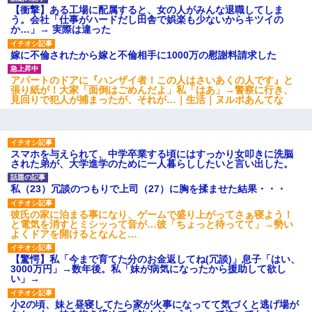
【衝撃】ある工場に配属すると、女の人がみんな退職してしま
嫁が涙声で『会いたいね』とか言っているのが聞こえた。俺「こ
う。会社「仕事がハードだし田舎で娯楽も少ないからキツイの
んな時間に誰と電話してんの？」嫁「ごめんなさい…！（大号
か…」→ 実際は違った
泣」俺（キターー）→
嫁に不倫されたから嫁と不倫相手に1000万の慰謝料請求した
彼女(37)の情欲がえげつない件ｗｗｗｗｗｗｗ
アパートのドアに『ハンザイ者！この人はさいあくの人です』と
張り紙が！大家「面倒はごめんだよ」私「はあ」→警察に行き、
見回りで犯人が捕まったが、それが…｜生活｜ヌルポあんてな
【衝撃】ある工場に配属すると、女の人がみんな退職してしま
う。会社「仕事がハードだし田舎で娯楽も少ないからキツイの
か…」→ 実際は違った
スマホを与えられて、中学卒業する頃にはすっかり女叩きに洗脳
された弟が、大学進学のために一人暮らししたいと言い出した。
小学生の妹が20代の弟とチューしてるのに、見て見ぬふりの親を
見てから実家を出た。それから15年、妹が弟の子を妊娠したらし
くもう堕胎できない月なんだと母から連絡がきた…｜生活｜ワロ
私（23）冗談のつもりで上司（27）に胸を揉ませた結果・・・
タあんてな
彼氏の家に泊まる事になり、ゲームで盛り上がってさぁ寝よう！
と電気を消すとミシッって音が…彼「ちょっと待ってて」→勢い
俺「初対面でなに言ったか覚えてる？」嫁「臭いんだよ！キモオ
よくドアを開けるとなんと…
タ？だっけ？」俺「だいたい合ってる。で、なんで告白してきた
の？」→
【驚愕】私「今まで育てた分のお金返してね(冗談)」息子「はい、
3000万円」→数年後。私「妹が病気になったから援助して欲し
い」→
ナンパにほいほい付いていった私、地獄に落ちる
小2の頃、妹と昼寝してたら家が火事になってて気づくと逃げ場が