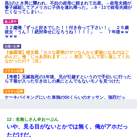
高1のとき男に襲われ、不妊の叔母に頼まれて出産。→叔母夫婦が
養子縁組してアメリカに子供を連れ帰った。→9・11で叔母夫婦が
亡くなってしまい…
３２歳俺「ずっと好きでした！！付き合って下さい！」 ２５歳
彼女「うん！！絶対幸せになろうね！！！！」 → ７年後ｗｗ
ｗｗｗ
【修羅場】彼女親「カスな家柄のヤツなんかと家族になるのはご
めんだ」俺「じゃあ別れます…」→ 彼女「なんで言い返してくれ
なかったの？（泣」
【考察】兄嫁急死の1年後、兄が引越すというので手伝いに行った
ら下着が入った引き出しの奥にとんでもないモノを見つけた
ケーキバイキングにいた単独の50くらいのオッサン、強烈だっ
た。
子供の頃、母の弟にイタズラされてて中学に入ってから関係を持
12
名無しさん＠おーぷん
ってしまった。拒絶したら「全部バラしてやる」と脅迫されたの
いや、見る目がないとかでは無く、俺がアホだっ
で両親に全部話した。
ただけだ。