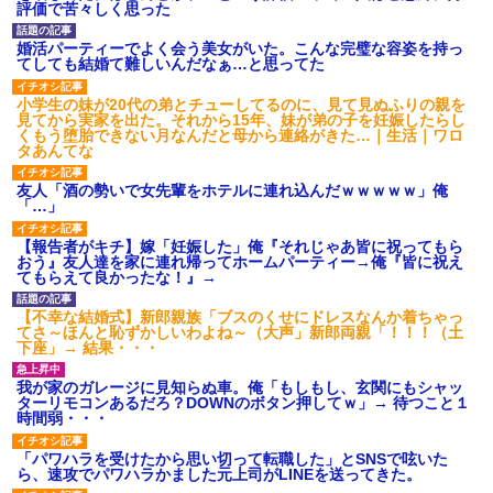
評価で苦々しく思った
婚活パーティーでよく会う美女がいた。こんな完璧な容姿を持っ
てしても結婚て難しいんだなぁ…と思ってた
小学生の妹が20代の弟とチューしてるのに、見て見ぬふりの親を
見てから実家を出た。それから15年、妹が弟の子を妊娠したらし
くもう堕胎できない月なんだと母から連絡がきた…｜生活｜ワロ
タあんてな
友人「酒の勢いで女先輩をホテルに連れ込んだｗｗｗｗｗ」俺
「…」
【報告者がキチ】嫁「妊娠した」俺『それじゃあ皆に祝ってもら
おう』友人達を家に連れ帰ってホームパーティー→俺『皆に祝え
てもらえて良かったな！』→
【不幸な結婚式】新郎親族「ブスのくせにドレスなんか着ちゃっ
てさ～ほんと恥ずかしいわよね～（大声」新郎両親「！！！（土
下座」→ 結果・・・
我が家のガレージに見知らぬ車。俺「もしもし、玄関にもシャッ
ターリモコンあるだろ？DOWNのボタン押してｗ」→ 待つこと１
時間弱・・・
「パワハラを受けたから思い切って転職した」とSNSで呟いた
ら、速攻でパワハラかました元上司がLINEを送ってきた。