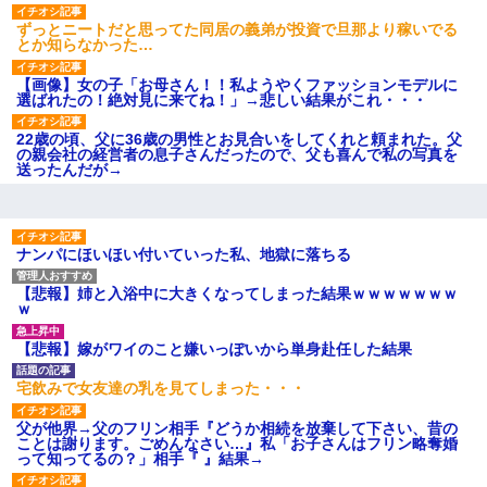
あり)
ずっとニートだと思ってた同居の義弟が投資で旦那より稼いでる
【ネット騒然】惨殺されたタ
とか知らなかった…
ワマン頂き女子のこの動画、す
げえええええｗｗｗｗｗｗｗｗ
ｗｗｗ
【画像】女の子「お母さん！！私ようやくファッションモデルに
選ばれたの！絶対見に来てね！」→悲しい結果がこれ・・・
【愕然】白のクラウン俺氏、
高速道路左車線を制限速度で走
った結果wwwwwwwwwwww
22歳の頃、父に36歳の男性とお見合いをしてくれと頼まれた。父
の親会社の経営者の息子さんだったので、父も喜んで私の写真を
百年の恋12-899 食べた量を
送ったんだが→
張り合ってくる
【悲報】佐藤輝明・・・２軍
でも盛大にやらかす←あまり悲
しませないでくれ
ナンパにほいほい付いていった私、地獄に落ちる
【悲報】姉と入浴中に大きくなってしまった結果ｗｗｗｗｗｗｗ
ｗ
【悲報】嫁がワイのこと嫌いっぽいから単身赴任した結果
宅飲みで女友達の乳を見てしまった・・・
父が他界→父のフリン相手『どうか相続を放棄して下さい、昔の
ことは謝ります。ごめんなさい…』私「お子さんはフリン略奪婚
って知ってるの？」相手『 』結果→