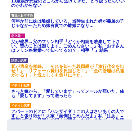
13歳娘が元嫁のところから逃げてきた。どう扱ったらいい
のかわからない
何年か前に妹は離婚している。当時生まれた姪が義弟の子
じゃなかったため妹有責での離婚になり…
父が他界→父のフリン相手『どうか相続を放棄して下さ
い、昔のことは謝ります。ごめんなさい…』私「お子さん
はフリン略奪婚って知ってるの？」相手『 』結果→
私が遺産を相続。→それを知った義両親が「旅行代金を出
せ！」「リフォーム費用を負担しろ！」「金の管理は私達
がする！」と浅ましくも集りにきた。
さっき嫁から、「愛しています」ってメールが届いた。俺
も「愛してます」って送ったら
アパートのドアに『ハンザイ者！この人はさいあくの人で
す』と張り紙が！大家「面倒はごめんだよ」私「はあ」→
警察に行き、見回りで犯人が捕まったが、それが…｜生活
｜ヌルポあんてな