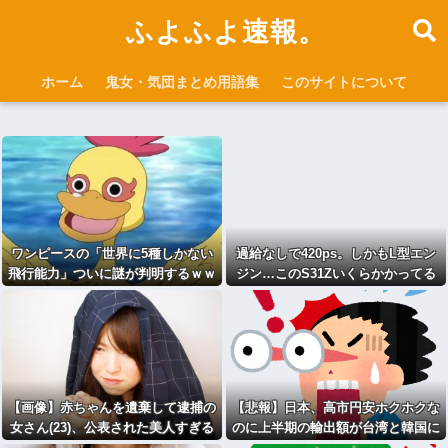
ふよふよ速報。
ホーム
鬼女・気団まとめ用語集
このサイトについて
ワンピースの「世界に5種しかない
過給なしで420ps。しかもL型エン
飛行能力」ついに謎が判明するｗｗ
ジン…このS31Zいくらかかってる
ｗｗ
んだ… [422186189]
【画像】赤ちゃんを遺棄して逮捕の
【悲報】日本、高市円安ホクホクな
女さん(23)、公表された美人すぎる
のに上半期の輸出額が台湾と韓国に
ご尊顔がこちら⇒ｗｗｗｗｗｗｗｗ
抜かれるww