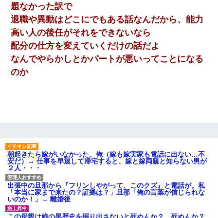
題なかった訳で
退職や異動はどこにでもある話なんだから、能力
高い人の後任がそれをできないなら
配分の仕方を変えていくだけの話だよ
なんでやらかしとかパートが悪いってことになる
のか
朝起きたら嫁がいなかった。俺（嫁も嫁実家も電話に出ない…不
安だ）→ 仕事を早退して帰宅すると、嫁と嫁両親と知らない男が
２人・・・
出張中の旦那から『フリンしやがって、このクズ』と電話が。私
「本当に家まで来たの？証拠は？」旦那「俺の言葉が信じられな
いのか！」→ 離婚後
この母親は娘の黒歴史を掘り出さないと死ぬんか？ 死ぬんか？