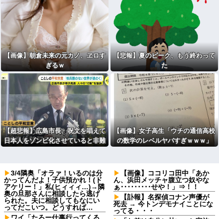
ｗｗ
【画像】朝倉未来の元カノ、ヱロす
【悲報】夏のピーク、もう終わって
ぎるｗ
た
【超悲報】広島市長、呪文を唱えて
【画像】女子高生「ウチの通信高校
日本人をゾンビ化させていると非難
の数学のレベルヤバすぎｗｗｗ」
されてしまう
3/4隣奥「オラァ！いるのは分
【画像】ココリコ田中「あか
かってんだよ！子供預かれ！(ド
ん、浜田メッチャ腹立つ奴やな
アケリー！」私(ヒィィィ…)→隣
ぁ･････････せや！」⇒！！
奥の旦那さんに相談したら逃げ
【訃報】名探偵コナン声優が
られた。夫に相談してもなにい
死去 → 今トンデモナイことにな
ってだこいつ。どうすれば…
ってる・・・
ワイ「たろー仕事行ってくる