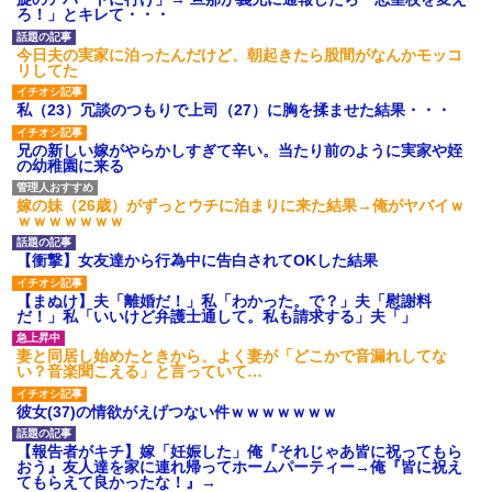
ドなんだって思う...
るかも知れないのに…
ろ！」とキレて・・・
転勤族の夫につき高知で入社
高校３年生の女です。家が嫌
した会社を一昨日の朝やめてき
いすぎて家を出て現在養護施設
今日夫の実家に泊ったんだけど、朝起きたら股間がなんかモッコ
た。ヘンパイとかいつの時代だ
で暮らしています
リしてた
気持ち悪い。
主な税金の成り立ちを調べて
彼氏が『この車』買おうとし
みたよ
私（23）冗談のつもりで上司（27）に胸を揉ませた結果・・・
て私とケンカになってるんだけ
どｗｗｗｗｗｗ
兄の新しい嫁がやらかしすぎて辛い。当たり前のように実家や姪
ハードオフに売っていた4万
の幼稚園に来る
4000円のフィギュアがヤバすぎ
るｗｗｗｗｗｗ「こんな高い
の？ｗｗ」「逆に超安い」
嫁の妹（26歳）がずっとウチに泊まりに来た結果→俺がヤバイｗ
ｗｗｗｗｗｗｗ
私「ちょっと、人の家の金庫
触らないでよ！」キチママ『そ
こに金庫があったから、開けて
【衝撃】女友達から行為中に告白されてOKした結果
みようとしただけ☆』義兄「泥
は出てけ！二度と来るな！」結
【まぬけ】夫「離婚だ！」私「わかった。で？」夫「慰謝料
果・・・
だ！」私「いいけど弁護士通して。私も請求する」夫「」
私「初めて飲む味だけどなん
のお茶？」彼「ちっ！」私「」
妻と同居し始めたときから、よく妻が「どこかで音漏れしてな
【GIF】JSのカンチョーワロ
い？音楽聞こえる」と言っていて…
タ
後続車にクラクションを鳴ら
彼女(37)の情欲がえげつない件ｗｗｗｗｗｗｗ
され彼氏が逆切れ。「何クラク
ション鳴らしてんだ！降りてこ
いよ！」と怒鳴りだし...
【報告者がキチ】嫁「妊娠した」俺『それじゃあ皆に祝ってもら
おう』友人達を家に連れ帰ってホームパーティー→俺『皆に祝え
【衝撃】報酬100万円超の治験
てもらえて良かったな！』→
募集がこちらｗｗｗｗｗ(※画像