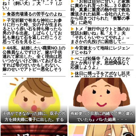
「お前は自分に甘い」と家族
ね！（飼い犬）」犬「…？（ぷ
に責められ育った私…３０歳の
い」
時、真夏に重度の熱中症で救急
食器売場通るの苦手なのよね
搬送された結果→会社の人たち
から叩きつけられた「衝撃の事
子宝祈願で有名な神社にお参
実」に絶句
りに行った時、女の子が生まれ
るという赤い石を持ち帰ったら
トメ「旅行中はウトと孫のお
男の子を出産。しばらくしてお
世話お願いね」私「え？」夫
礼も兼ねて石を返しに行こうと
「それくらいやってやれよ」→
思って石を見ると…
まさかの丸投げに困惑して…
4/6私、結婚したい職業NO.1の
今宮健太って地味にレジェン
公務員なんですけど、嫁が子供
ドじゃね？
連れて家出した。全く理由は思
ぺこぱ松蔭寺「みんな右とか
いつかないけど強いてあげると
左とか拘りすぎ。思想関係なく
すれば母のせいかもしれない。
応援しようよ」
嫁のせいでアトピー悪化しそう
→
休日に甥っ子をアポなし託児
を押し付けてきた兄嫁！「テレ
【卑怯な女】 いつも弱そうな
ビでも見せといてw」と言うので
相手をイビる同期S「おい、聞け
『Gガンダム』を一気見させた結
よコラ！」地味な私「あ？相手
果……甥っ子が重度の中二病を
選んでデカい事言ってんじゃね
発症して家で大暴れｗｗ
えよ」S「え…」→予想外の反...
子供ができなかった姉に、双
シャウエッセン公式、またこ
子の片方を姉夫婦に養子に出し
ういうのでいい丼をポスト
た。すると、養子に出した子が
子供ができなかった姉に、双子の片
有給使って旦那に内緒で『男と遊ん
ダイアンのじゃない方がユー
すごく礼儀正しくてビックリ
スケさんになってしまっている
方を姉夫婦に養子に出した。する
でいたら』バレた結果・・・
人気YouTuberさん、動画内で
という事実←これ
最悪の秘密がバレて終わ
と、養子に出した子がすごく礼儀正
【画像】令和最新版の剛力彩
る・・・他
しくてビックリ
芽、ワイらにブッ刺さりまくり
生活保護の相談に行ったら、