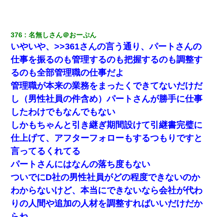
【画像】女上司(30)「終電なくなったね…部屋くる？」ワ
イ「行きます！」
376
名無しさん＠おーぷん
いやいや、>>361さんの言う通り、パートさんの
【まぬけ】夫「離婚だ！」私「わかった。で？」夫「慰謝
料だ！」私「いいけど弁護士通して。私も請求する」夫
仕事を振るのも管理するのも把握するのも調整す
「」
るのも全部管理職の仕事だよ
管理職が本来の業務をまったくできてないだけだ
夫の友達がBBQを定期的に開催して夫婦で参加してたんだ
けど、女性側のリーダーみたいな人に「BBQは友達とやり
し（男性社員の件含め）パートさんが勝手に仕事
なよ！」と言われて…
したわけでもなんでもない
しかもちゃんと引き継ぎ期間設けて引継書完璧に
9月に付き合い始めたけどこの、この人と結婚はないわと判
断して別れた。その元彼が交通事故で重体になっているら
仕上げて、アフターフォローもするつもりですと
しく…
言ってるくれてる
パートさんにはなんの落ち度もない
彼女(美人女医)にネックレスをプレゼント。「こんな安物を
渡すくらいなら、渡さないほうがマシだからね」→ ６０万
ついでにD社の男性社員がどの程度できないのか
したと話したら・・・
わからないけど、本当にできないなら会社が代わ
りの人間や追加の人材を調整すればいいだけだか
体中に赤い蕁麻疹みたいなのができて、皮膚科にいったら
「ジベル薔薇色ひこう疹」という症状だと言われた
らね