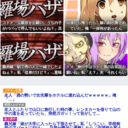
と話題にw w w w w w w w w w
愛猫を手放さないと無理と言わ
w w w
れた。子どものような存在だか
【動画】手術中に熊本地震直
ら手放すのは絶対に考えられな
撃やばすぎる
い・・・
【衝撃】若い女の子からする
【悔しい】トメ「嫁子のお父
コトメ「父親役をお願い。うちの子
出張から帰ったら、嫁の顔が青ざめ
「甘い匂い」の正体、まさか分
さんそんなに頑張ってるのにボ
がパパって呼んでもいいよね？」旦
ていた。俺「一体何があったん
からないDTなんておらんよな？
ーナスが減ったり大変ねぇ」私
よな？w w w w w w w w w w w
の自慢の父をバカにし始めた→
那「それは無理」→断った途端に大
だ？」嫁「…」→子供たちに話を聞
休日に甥っ子をアポなし託児
【結婚式当日に】義妹の不倫
騒ぎになり…
くと…
を押し付けてきた兄嫁！「テレ
を暴露した私。でも旦那が援助
ビでも見せといてw」と言うので
したいと言い出して…ｗｗｗ
『Gガンダム』を一気見させた結
彼の母親と初めて食事した時
果……甥っ子が重度の中二病...
に彼母が「私ちゃんは結婚した
私「妊娠しました」義兄嫁
ら仕事辞める予定なんですって
「その子は私が育てる！」→義
ね」と言ってきた
義弟嫁「駅で男の人と一緒でしたよ
トメ「旅行中はウトと孫のお世話お
妹の子を育ててきた私にまさか
「今思えばなんであんなに夢
ねぇ？」私「従弟だけど？」→意味
願いね」私「え？」夫「それくらい
の要求をしてきて…
中になったんやろ…」と思うコ
深な言い方をされてウンザリして…
やってやれよ」→まさかの丸投げに
彼（ライスをフォークの上に
ンテンツ
乗せてパクッ）私「使い方間違
困惑して…
【画像】思わず保存したくな
ってるよ」彼「これはイギリス
る「笑える画像・最高な画像」
式のマナーなんだっ！！！」→
貼っていけｗｗｗｗｗ
友人「酒の勢いで女先輩をホテルに連れ込んだｗｗｗｗｗ」俺
真相を調べることになり…
「…」
【修羅場】不妊と判明した
26歳で歯医者の彼女が『私は
夫、前妻の娘に「実の子じゃな
医者と結婚した方がいいのか
い！」と訴えた結果ｗｗｗｗ
も』と言い出したわ。俺は公務
友人とふたりで山口に旅行した時の事。レンタカーを借りて山の
員で...
33歳くらいから太ったせいか
中の道を走っていたら、突然ガガッ！って音がして…
加齢で＊が緩んだのかチョビッ
「男の人生はイージーモー
と漏れるようになった
ド」とか言い出す女性いるけ
義兄嫁「娘が大学に入ったら下宿させて」私「しつこい、学校斡
ど、そういう女性がハードモー
相手がどんなパイプ持ってい
旋のアパートに行け」→ 旦那が義兄に通報したら「志望校を変え