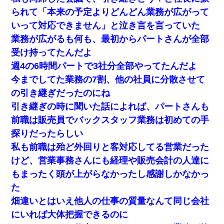
「はい、3000万円」→数年後。私「妹が病気になったから
援助して欲しい」→
られて「本来の予定よりどんどん業務が広がって
いって対応できません」と泣き言を言っていた
上司「何なの、この書類！！」私「あの‥」上司「今は私
業務が広がるも何も、最初からパートさんが全部
が話してるの！」私「ですから」上司「黙って聞きなさ
い！」私「それは」上司「言い訳しない！」→結果ｗｗｗ
受け持ってたんだよ
ｗｗ
週4の6時間パートで3社分全部やってたんだよ
今までしてた業務の7割、他の社員に分散させて
生保レディと行為する為に駆け引きしてみた結果ｗｗｗｗ
ｗｗｗｗｗｗｗｗ
の引き継ぎだったのにね
引き継ぎの時に聞いた話によれば、パートさんも
日曜日、会社の窓を見ると同僚の姿。俺（あれ？ディズニ
前職は販売員でバックスタッフ業務は初めての手
ーシーじゃ？）→俺電話「今何してんの？」同僚「シーで
並んでること！」俺「会社にいない？」→次の瞬間、すご
探りだったらしい
い鳥肌が立った
私も前職は殆ど外回りと客対応してる営業だった
けど、営業事務さんにも経理や販売会計の人達に
【衝撃】女友達から行為中に告白されてOKした結果
もまったく頭が上がらなかったし感謝しかなかっ
た
わい(42)渋谷の夜のサービスで19の女の子にゴックンさせ
た結果ｗｗｗｗｗｗｗｗ
畑違いとはいえ他人の仕事の質量なんて同じ会社
にいれば大体把握できるのに
【悲報】姉と入浴中に大きくなってしまった結果ｗｗｗｗ