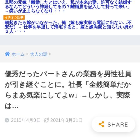
旦那の元嫁「離婚したとはいえ、私が本来の妻。許可なく結婚す
るなんてどういう神経してるの？離婚届を記入して持って来い」
→笑いが止まらなくなり・・・
朝起きたら嫁がいなかった。俺（嫁も嫁実家も電話に出ない…不
安だ）→ 仕事を早退して帰宅すると、嫁と嫁両親と知らない男が
２人・・・
ホーム
大人の話
優秀だったパートさんの業務を男性社員
が引き継ぐことに。社長「全然簡単だか
らまあ気楽にしてよw」→しかし、実際
は…
2019年4月9日
2021年3月31日