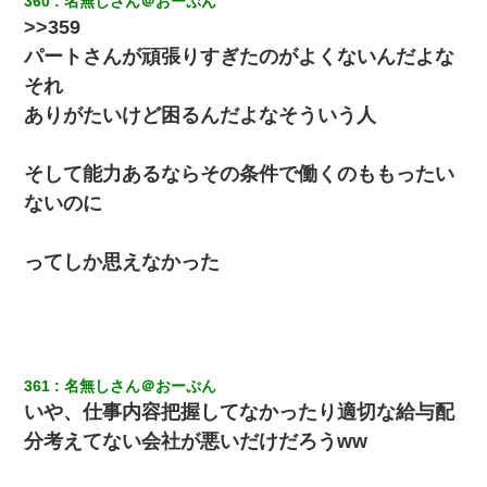
360
名無しさん＠おーぷん
隣室のお婆ちゃん「下階からの異臭に困ってる、今もすっ
>>359
ごく臭い」私「変だなあ～なにも臭わないよ」→ その後。
警察『絶対に窓とドアを開けないで』
パートさんが頑張りすぎたのがよくないんだよな
それ
友人「酒の勢いで女先輩をホテルに連れ込んだｗｗｗｗ
ｗ」俺「…」
ありがたいけど困るんだよなそういう人
【悲報】お風呂で父親と姉が完全に行為してるんだが...
そして能力あるならその条件で働くのももったい
ないのに
私『貯金貯まったし、やっと家建てられるね！』夫「実家
を二世帯住宅にした。それに貯金使った」→私『離婚しよ
う』夫「えっ」私『使った貯金はあげるから』→すると…
ってしか思えなかった
妻「ずっと好きだった人と一緒になりたいから、わかれて
ください」→離婚後、娘と実家で生活してると…
ホテルに泊まったんだけど従業員が最悪だった。折角の旅
361
名無しさん＠おーぷん
行で何故私が怒鳴られなきゃいけなかったのだ
いや、仕事内容把握してなかったり適切な給与配
分考えてない会社が悪いだけだろうww
医者「糖尿病で余命1年です」 ワイ「知らんわｗどうせ死
ぬなら食べる量増やすわｗ」→結果ｗｗｗｗｗ