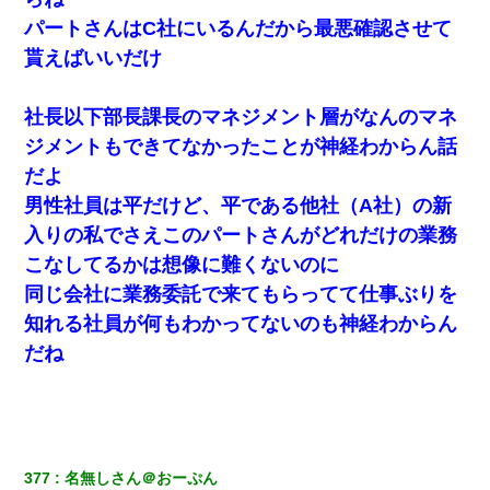
パートさんはC社にいるんだから最悪確認させて
父親がくも膜下出血で突然ﾀﾋ。→母の貯金が0なことが判
貰えばいいだけ
明。→母「私を家に置いてほしい、どうか見捨てないで(土
下座」俺・嫁「…」
社長以下部長課長のマネジメント層がなんのマネ
子供の頃、母の弟にイタズラされてて中学に入ってから関
ジメントもできてなかったことが神経わからん話
係を持ってしまった。拒絶したら「全部バラしてやる」と
脅迫されたので両親に全部話した。
だよ
男性社員は平だけど、平である他社（A社）の新
入りの私でさえこのパートさんがどれだけの業務
こなしてるかは想像に難くないのに
同じ会社に業務委託で来てもらってて仕事ぶりを
知れる社員が何もわかってないのも神経わからん
だね
377
名無しさん＠おーぷん