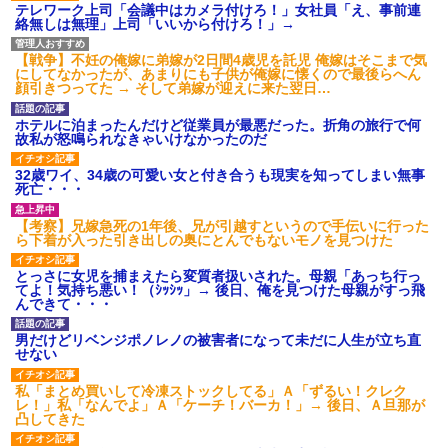
テレワーク上司「会議中はカメラ付けろ！」女社員「え、事前連
絡無しは無理」上司「いいから付けろ！」→
【戦争】不妊の俺嫁に弟嫁が2日間4歳児を託児 俺嫁はそこまで気
にしてなかったが、あまりにも子供が俺嫁に懐くので最後らへん
顔引きつってた → そして弟嫁が迎えに来た翌日…
ホテルに泊まったんだけど従業員が最悪だった。折角の旅行で何
故私が怒鳴られなきゃいけなかったのだ
32歳ワイ、34歳の可愛い女と付き合うも現実を知ってしまい無事
死亡・・・
【考察】兄嫁急死の1年後、兄が引越すというので手伝いに行った
ら下着が入った引き出しの奥にとんでもないモノを見つけた
とっさに女児を捕まえたら変質者扱いされた。母親「あっち行っ
てよ！気持ち悪い！（ｼｯｼｯ」→ 後日、俺を見つけた母親がすっ飛
んできて・・・
男だけどリベンジポノレノの被害者になって未だに人生が立ち直
せない
私「まとめ買いして冷凍ストックしてる」Ａ「ずるい！クレク
レ！」私「なんでよ」Ａ「ケーチ！バーカ！」→ 後日、Ａ旦那が
凸してきた