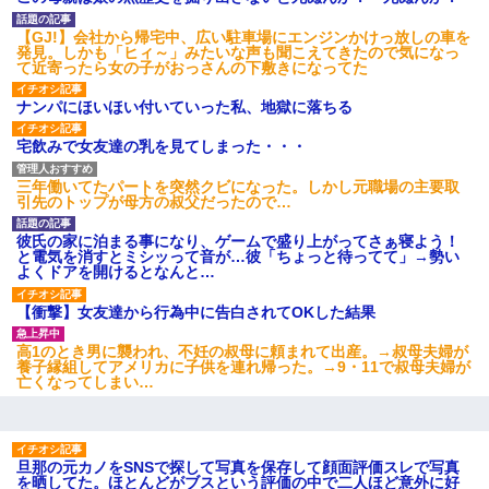
【GJ!】会社から帰宅中、広い駐車場にエンジンかけっ放しの車を
発見。しかも「ヒィ～」みたいな声も聞こえてきたので気になっ
て近寄ったら女の子がおっさんの下敷きになってた
ナンパにほいほい付いていった私、地獄に落ちる
宅飲みで女友達の乳を見てしまった・・・
三年働いてたパートを突然クビになった。しかし元職場の主要取
引先のトップが母方の叔父だったので…
彼氏の家に泊まる事になり、ゲームで盛り上がってさぁ寝よう！
と電気を消すとミシッって音が…彼「ちょっと待ってて」→勢い
よくドアを開けるとなんと…
【衝撃】女友達から行為中に告白されてOKした結果
高1のとき男に襲われ、不妊の叔母に頼まれて出産。→叔母夫婦が
養子縁組してアメリカに子供を連れ帰った。→9・11で叔母夫婦が
亡くなってしまい…
旦那の元カノをSNSで探して写真を保存して顔面評価スレで写真
を晒してた。ほとんどがブスという評価の中で二人ほど意外に好