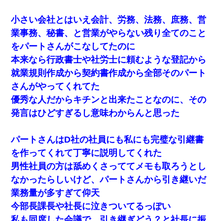
ずっとニートだと思ってた同居の義弟が投資で旦那より稼
いでるとか知らなかった…
小さい会社とはいえ会計、労務、法務、庶務、営
業事務、秘書、と営業がやらない残り全てのこと
私は家が貧しくて、手に職をつけようと看護師になった。
だけど卒業を控えた年の1月末、車にひかれて看護師になれ
をパートさんがこなしてたのに
なくなった。
本来なら行政書士や社労士に頼むような登記から
就業規則作成から契約書作成から全部そのパート
【ワロタ】姉から「肉食系14才、乳丸出し、毛はうっすら
生えかけ」というタイトルで画像が送られてきた
さんがやってくれてた
優秀な人だからキチンと出来たことなのに、その
３２歳俺「ずっと好きでした！！付き合って下さい！」
発言はひどすぎるし意味わからんと思った
２５歳彼女「うん！！絶対幸せになろうね！！！！」
→ ７年後ｗｗｗｗｗ
パートさんはD社の社員にも私にも完璧な引継書
22歳の頃、父に36歳の男性とお見合いをしてくれと頼まれ
を作ってくれて丁寧に説明してくれた
た。父の親会社の経営者の息子さんだったので、父も喜ん
で私の写真を送ったんだが→
男性社員の方は舐めくさっててメモも取ろうとし
なかったらしいけど、パートさんから引き継いだ
ワイアラサー主婦、昨晩久しぶりに夫と致した結果ｗｗｗ
業務量が多すぎて仰天
ｗｗ
今部長課長や社長に泣きついてるっぽい
【驚愕】私「今まで育てた分のお金返してね(冗談)」息子
私も同席した会議で、引き継ぎどう？と社長に振