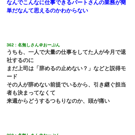
なんでこんなに仕事できるパートさんの業務が簡
ｗｗｗｗ
単だなんて思えるのかわからない
嫁の妹（26歳）がずっとウチに泊まりに来た結果→俺がヤ
バイｗｗｗｗｗｗｗｗ
嫁が弁護士を連れてきて「悪いと思うなら慰謝料を払って
離婚しろ」→ 俺「完全に恐喝になってますね」「お前、こ
362
名無しさん＠おーぷん
れが詐欺だって知ってる？」
うちも、一人で大量の仕事をしてた人が今月で退
社するのに
彼女(37)の情欲がえげつない件ｗｗｗｗｗｗｗ
まだ上司は「辞めるの止めない？」などと説得モ
ード
[緊急]ベロベロの女に声をかけて行為してきた結果
その人が辞めない前提でいるから、引き継ぐ担当
者も決まってなくて
近所のお寺に住み込みで手伝いしてる知的障害のオッサン
がいた。ある日、オッサンが火かき棒を持って顔を真っ赤
来週からどうするつもりなのか、頭が痛い
にしながら走り回っていて…
見合いにて。嫁「はじめまして」俺「失礼ですが○○さんご
本人ですか？」