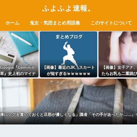
ふよふよ速報。
ホーム
鬼女・気団まとめ用語集
このサイトについて
oogle『Geminiが
【画像】最近のJK、スカート
【画像】女子アナ
草』史上初のマイナ
が短すぎるｗｗｗｗｗｗ
たらお乳も二重跳
ッシュフローに陥る
うwww
庫にフグを置いておくと旦那が優しくなる」識者「その手があったか……」