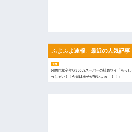
私「ちょっと、人の家の金庫触らないで
たから、開けてみようとしただけ☆』義兄
果・・・
私「初めて飲む味だけどなんのお茶？」
【GIF】JSのカンチョーワロタ
後続車にクラクションを鳴らされ彼氏が
んだ！降りてこいよ！」と怒鳴りだし...
【衝撃】報酬100万円超の治験募集がこち
【ネット騒然】惨殺されたタワマン頂き
ふよふよ速報。最近の人気記事
ｗｗｗｗｗｗｗｗｗｗ
【愕然】白のクラウン俺氏、高速道路左
wwwwwwwwwwww
百年の恋12-899 食べた量を張り合って
関関同立卒年収350万スーパーの社員ワイ「らっし
【悲報】佐藤輝明・・・２軍でも盛大に
っしゃい！！今日は玉子が安いよぉ！！！」
れ