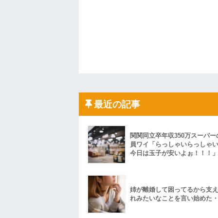
最近の記事
関関同立卒年収350万スーパー
員ワイ「らっしゃいらっしゃ
今日は玉子が安いよぉ！！！
姉が離婚して困ってるから支
れみたいなことを言い始めた