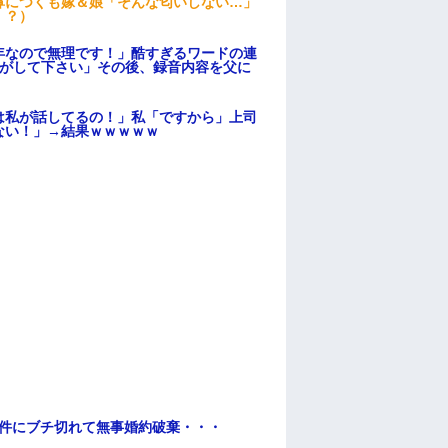
鼻につくも嫁＆娘「そんな匂いしない…」
！？）
年なので無理です！」酷すぎるワードの連
逃がして下さい」その後、録音内容を父に
は私が話してるの！」私「ですから」上司
ない！」→結果ｗｗｗｗｗ
条件にブチ切れて無事婚約破棄・・・