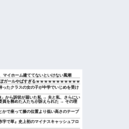
婚、マイホーム建ててないといけない風潮
ぼガールやばすぎるｗｗｗｗｗｗｗｗｗｗｗ
持ったクラスの女の子が中学でいじめを受け
」から訴状が届いた私 → 夫と私、さらにい
員を務めた人たちが訴えられた → その理
とかで座って膝の位置より低い高さのテーブ
iが大赤字で草』史上初のマイナスキャッシュフロ