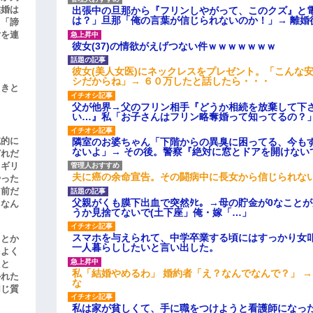
結婚は
出張中の旦那から『フリンしやがって、このクズ』と
は？」旦那「俺の言葉が信じられないのか！」→ 離婚
、「諦
女を連
彼女(37)の情欲がえげつない件ｗｗｗｗｗｗｗ
彼女(美人女医)にネックレスをプレゼント。「こんな
シだからね」→ ６０万したと話したら・・・
引きと
父が他界→父のフリン相手『どうか相続を放棄して下
い…』私「お子さんはフリン略奪婚って知ってるの？」
滅的に
隣室のお婆ちゃん「下階からの異臭に困ってる、今も
ないよ」→ その後。警察『絶対に窓とドアを開けない
どれだ
リギリ
夫に癌の余命宣告。その闘病中に長女から信じられな
やった
名前だ
父親がくも膜下出血で突然ﾀﾋ。→母の貯金が0なこと
、なん
うか見捨てないで(土下座」俺・嫁「…」
スマホを与えられて、中学卒業する頃にはすっかり女
」とか
一人暮らししたいと言い出した。
をよく
たと
私「結婚やめるわ」 婚約者「え？なんでなんで？」 
かれた
な
同じ質
私は家が貧しくて、手に職をつけようと看護師になっ