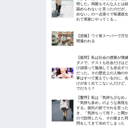
明した。両親もそんな人とは
認められないと言ったのだが
めない」の一点張りで毎週彼
れて実家にやってくる…
【悲報】ワイ将スーパーで万
間違われる
【疑問】私は社会の授業が壊
ダメで、テストも社会だけは
け頑張って勉強しても赤点ギ
だった。その歴史上の人物の
事はすべて覚えているのに、
けが全く出てこないんだけど
でだろう？
【驚愕】私は「気持ち少なめ
「気持ち多め」のような表現
する。彼氏の前でそれを言っ
き、「気持ちって何？」と聞
ので説明したら、その後また
問をしてきて冷めてしまった