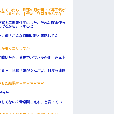
をしていたら、旦那の顔が曇って雰囲気が
いてしまった…｜生活｜ワロタあんてな
実家を二世帯住宅にした。それに貯金使っ
あげるから』→すると…
た。俺「こんな時間に誰と電話してん
）→
んかモッコリしてた
で呟いたら、速攻でパワハラかました元上
いま～」旦那「娘がシんだよ。何度も連絡
ンさせた結果ｗｗｗｗｗｗｗｗ
だった
れしてない？音楽聞こえる」と言ってい