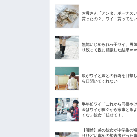
お母さん「アンタ、ボーナス
貰ったの？」ワイ「貰ってな
無能いじめられっ子ワイ、勇
り絞って親に相談した結果ｗ
娘がワイと嫁との行為を目撃
ら口聞いてくれない
半年前ワイ「これから同棲や
金はワイが稼ぐから家事と飯
くな」彼女「任せて！」
【唖然】弟の彼女が中学生の
りひどい虐めの加害者だった