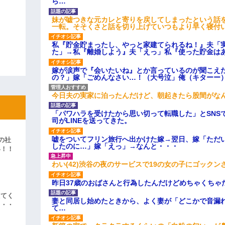
ら…
妹が嘘つきな元カレと寄りを戻してしまったという話
一転。そそくさと話を切り上げていつもより早く寝付
私『貯金貯まったし、やっと家建てられるね！』夫「
た」→私『離婚しよう』夫「えっ」私『使った貯金は
嫁が涙声で『会いたいね』とか言っているのが聞こえ
の？」嫁「ごめんなさい…！（大号泣」俺（キターー
今日夫の実家に泊ったんだけど、朝起きたら股間がな
「パワハラを受けたから思い切って転職した」とSNS
司がLINEを送ってきた。
嘘をついてフリン旅行へ出かけた嫁→翌日、嫁「ただ
の社
したのに…」嫁「えっ」→なんと・・・
い！！
」
わい(42)渋谷の夜のサービスで19の女の子にゴック
昨日37歳のおばさんと行為したんだけどめちゃくちゃ
えてく
妻と同居し始めたときから、よく妻が「どこかで音漏
・・・
て…