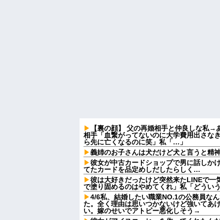
【裏の顔】 父の再婚相手と仲良しな私→
相手「血繋がってないのに大学費用出さな
ら先に亡くなるのに笑」私「…」
義姉のお子さんは犬だけど犬と言うと精
彼女が中古カードショップで男に話しか
てたカードを品定めしだしたらしく…
彼は大好きだったけど突然来たLINEで
で塗り固めるのはやめてくれ」私「どういう
4/6私、結婚したい職業NO.1の公務員
た。全く理由は思いつかないけど強いてあ
い。嫁のせいでアトピー悪化しそう→