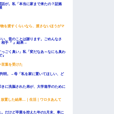
電話が。私「本当に家まで来たの？証拠
後
安物を渡すくらいなら、渡さないほうがマ
さい、昔のことは謝ります。ごめんなさ
相手『 』結果→
すっごく臭い」私「変だなあ～なにも臭わ
で』
い言葉を受けた
が判明。→母「私を家に置いてほしい、ど
叩きに洗脳された弟が、大学進学のために
→ 放置した結果…｜生活｜ワロタあんて
た。だけど卒業を控えた年の1月末、車に