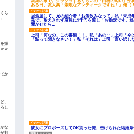
新築の家で。クラクラするくらいの「白粉の匂い」が
ある日、友人奥「素敵なアンティークですね！」俺（
いくら
居酒屋にて。兄の紹介者「お酒飲みなって」私「未成
い」
発で、耐えきれず店員に5千円を渡し「お勘定です。
聞かせたら...
上司「何なの、この書類！！」私「あの‥」上司「今
「黙って聞きなさい！」私「それは」上司「言い訳し
気を振
ｗｗｗ
してか
けど、
よろし
頃かな
彼女にプロポーズしてOK貰った俺、告げられた結婚
事が判