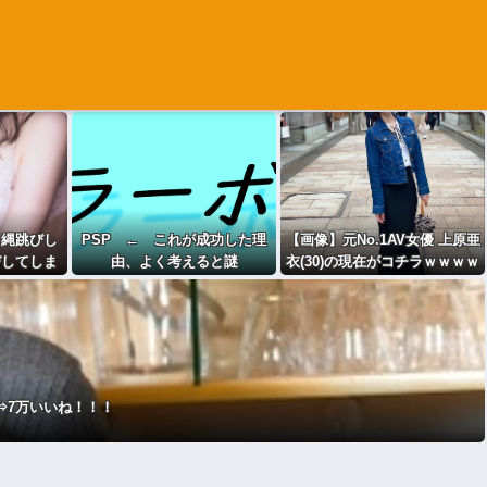
、縄跳びし
PSP ← これが成功した理
【画像】元No.1AV女優 上原亜
びしてしま
由、よく考えると謎
衣(30)の現在がコチラｗｗｗｗ
ｗｗｗｗｗｗｗｗｗ
⇒7万いいね！！！