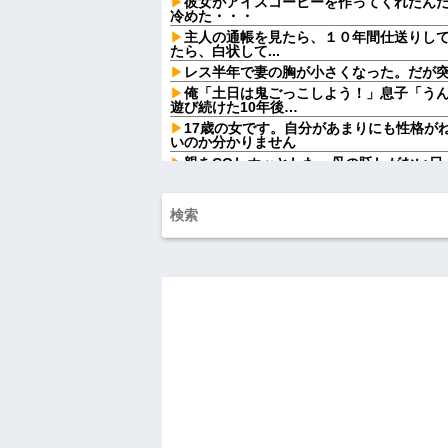
彼女がアイスコーヒーを作ってくれたん
冷めた・・・
主人の通帳を見たら、１０年間仕送りし
たら、白状して...
レス半年で妻の胸が小さくなった。だが
俺「土日は鬼ごっこしよう！」息子「う
遊び続けた10年後…
17歳の女です。自分があまりにも性格が
いのか分かりません
親をCOしホッとした。母の貶しがない日
できるんだ
ディズニーからの帰り道。夫「息子連れ
「助けて！」駅員「どうしました！？」→
【衝撃】ジャンポケ斉藤の妻さん、夫の求刑7
SNS民をザワつかせてしまう…
異なる2つの完成品を組み合わせてさらに
ー」以外にない
【画像】現役最強の呼び声が高いこの回
いw w w w w w w
【悲報】高市おサナ、被爆者代表を睨み
ｗｗｗｗｗｗｗｗｗ
【画像】のり弁の価格、庶民には届かな
会社に突然「嫁に手を出しただろ」と怒
ない俺だったが、事態は思わぬ展開に…
ハードオフに売っていた4万4000円のフ
「こんな高いの？ｗｗ」「逆に超安い」