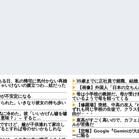
ある日、私の帰宅に気付かない再婚
35歳までに正社員で就職、結
きゃいけないの腹立つわ…姑だった
【画像】外国人「日本の立ちん
母は小学校の教師だ。母が受け
神が不安定になる
ているようで母を頼ってくる
けられた。いきなり彼女の持ち歩い
【修羅場】突然、中高の友人「H
ずれも同じ学校の生徒で、クラス委
一気に冷めた。彼「いいかげん嘘を嘘
由が・・・
意味？」→ すると…
座高がすごく高いので、カフェ
なんですけど、嫁が子供連れて家出し
ルが苦痛だ
げるとすれば母のせいかもしれな
【悲報】Google『Gemin
ーに陥る