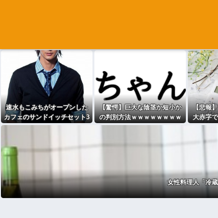
速水もこみちがオープンした
【驚愕】巨大な陰茎か短小か
【悲報】G
カフェのサンドイッチセット3
の判別方法ｗｗｗｗｗｗｗｗ
大赤字で
000円ｗｗｗｗｗ
ｗｗｗwwww
スキャ
女性料理人「冷蔵