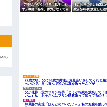
命名式に娘を抱っこして「バラン
よ！」キチママ『そこに金庫があっ
アルビノの私「体育は見学しま
妻が同期の男と頻繁に
いっきらーい」
「泥は出てけ！二度と来るな！」結
す」教師「将来、体力がなくて困
生活を4年間放置した結
主な税金の成り立ちを調べてみ
るぞ？我慢して走れ！」→結果、
た
彼「ちっ！」私「」
膝を痛めて・・・
逆切れ。「何クラクション鳴らして
らｗｗｗｗｗ(※画像あり)
女子のこの動画、すげえええええｗ
車線を制限速度で走った結果
くる
ゃいら
やらかす←あまり悲しませないでく
22歳の頃、父に36歳の男性とお見合いをしてくれと
ったので、父も喜んで私の写真を送ったんだが→
父が他界→父のフリン相手『どうか相続を放棄して下
い…』私「お子さんはフリン略奪婚って知ってるの？」
姉旦那の友達「ほんとのパパだよ～」私のお腹を触っ