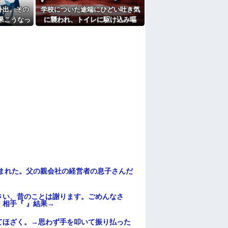
スが取りにくい字ねぇ～あたち自分の名前だ
外出。その
学校についた途端にひどい吐き気
果こうなっ
に襲われ、トイレに駆け込み嘔
たよ
吐。そのまま総合病院に搬送さ
れ...
頼まれた。父の親会社の経営者の息子さんだ
さい、昔のことは謝ります。ごめんなさ
相手『 』結果→
てほざく。→思わず手を叩いて振り払った