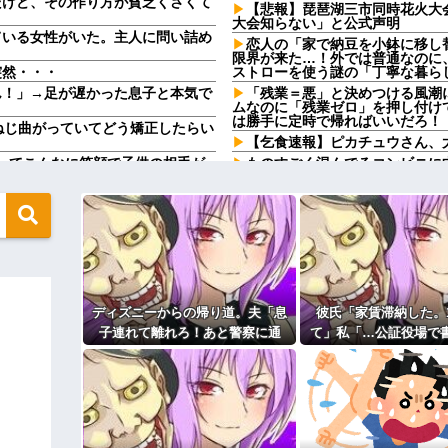
だけど、その作り方が貧乏くさくて
【悲報】琵琶湖三市同時花火大
大会知らない」と公式声明
ている女性がいた。主人に問い詰め
恋人の「家で納豆を小鉢に移し
限界が来た…！外では普通なのに
突然・・・
ストローを使う謎の「丁寧な暮ら
ん！」→足が遅かった息子と本気で
「残業＝悪」と決めつける風潮
ムなのに「残業ゼロ」を押し付け
は勝手に定時で帰ればいいだろ！
ねじ曲がっていてどう矯正したらい
【乞食速報】ピカチュウさん、
ってこんなに笑顔で子供の相手が
ものすごく混んでるコンビニに
走り回ってものを落としたりして
だけ
て離れろ！あと警察に通報！」私
トンデモナイことに…
姪「結婚しても子供は産まない
思わず少子化の現実を考えさせら
年翌日にInstagram更新し
【唖然】浮気バレた旦那が嫁に
パワーアップする料理「カツカレ
1/2義弟娘「ママのアソコには
よ！」あー…だからいつも肌を隠
な事になっちゃうよ…→面倒な事
転寿司、レベチ過ぎる→ご覧くださ
ディズニーからの帰り道。夫「息
彼氏「家賃滞納した。
柿の種、以前は柿の種のピーナ
子連れて離れろ！あと警察に通
て」私「…公証役場で
付けてしまいバチクソ炎上し始める
新卒の時に受けた会社の面接で
報！」私「助けて！」駅員「どう
てきたら考える」→結
統合失調症って何がどうヤバい
くなってしまう
しました！？」→トンデモナイこ
マジ？
とに…
りの電話が入った。全く心当たりの
【前編】自分の息子が放置子だ
ー」と家に上がり込みおやつをク
でママ友に怒鳴られ仰天
ィギュアがヤバすぎるｗｗｗｗｗｗ
私が考えた娘の名前を「画数が