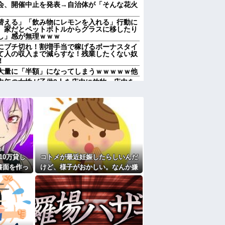
会、開催中止を発表→自治体が「そんな花火
替える」「飲み物にレモンを入れる」行動に
、家だとペットボトルからグラスに移したり
し」感が無理ｗｗｗ
にブチ切れ！割増手当で稼げるボーナスタイ
て人の収入まで減らすな！残業したくない奴
！
大量に「半額」になってしまうｗｗｗｗｗ他
中年の女性が子供3人を店内に放牧。店内を
も「こらーだめよー買わないよー」の声かけ
」私「どうして？」→理由を聞いてみると、
れて…
勢いで吐き出した結果ｗｗｗｗ
黒い絵があるんだよ！洗っても落ちないんだ
してるのね。こんな田舎で刺青バレたら面倒
に。
10万貸し
コトメが最近妊娠したらしいんだ
ッツの方が好きだった
書面を作っ
けど、様子がおかしい。なんか嫌
、趣味と地元の話だけして採用された
果・・・
な予感がして、コトメにこっそり
の？「現実」と「妄想」の境界が崩れるって
電話したら...
った。他所のお宅をピンポンして「あそぼ
レクレしてた。田舎では普通のことだったの
多い、バランスが悪い」と酷評してたトメ。