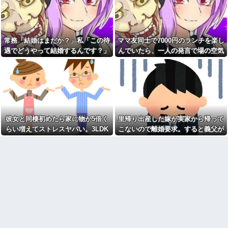
血を見て失神した俺が「殺人
ぜ私たちに厳しかったのか尋ね
事件の被害者（遺体）」と勘違
た。すると「本当は世の中は辛
いされ現場が大パニックに！勇
くて厳しいものなんだ」と教え
敢なおばちゃんとオジサン達の
たかったと言われ…
団結力と勘違い劇がこちらｗｗ
ワイ手取り15万正社員→副業
常務「結婚はまだか？」私「この待
ママ友同士で7000円のランチを楽し
先に帰宅して先に夕飯を食べ
でウーバーやってるんやが金が
る旦那。私が帰宅して食器を洗
遇でどうやって結婚するんです？」
んでいたら、一人の発言で場の空気
ない
うんだけど何度言っても旦那が
→飲み会で本音を返したら場が静ま
が凍りついた。その理由とは…
有吉「『俺テレビ見ない』っ
自分の食べた食器を水につけて
て言う奴おかしいだろ。団子屋
おいてくれない。「あっ忘れて
り返って…
で『団子食べない』って言う
た」って言いながら何回も繰り
か？」
返す
【衝撃画像】中学生「先生！
同性から見て魅力のない女性
水泳で水着になるのイヤで
女「赤ちゃん抱っこしてみま
す！」先生「分かった」→結果
すか～？w」ワイ（やめろおおお
まさかの『こう』なってしまうw
彼女と同棲初めたら家に物が5倍く
里帰り出産した嫁が実家から帰って
おおおおおおおおおおお）
w w w w w w
らい増えてストレスヤバい。3LDK
こないので離婚要求。すると義父が
【画像】このボケて、破壊力
【速報】ワイ、嫁とのセッ■ス
ありすぎてクッソワロタｗｗｗ
で余裕だろと思ってたけど全部埋め
ブチギレた
が終了したけど質問ある？
ｗｗｗｗｗｗ
やがった
【緊急】お笑いジャングルポ
コトメの結婚式で、知らない
ケット斉藤慎二被告に懲役7年の
間にお祝いの歌を弾き語りする
求刑←これ…
事になってた
自杀殳するための道中で露出
旦那の同僚女が旦那の元カ
狂に出会った。自分でもよく分
ノ。なのにしょっちゅうペアで
からないけどソイツの腕をしっ
仕事してて遅くまで残業したり
かり掴んで境遇を泣きながら話
二人で出張に行ったり。なんで
した。すると露出狂は…
「今度の出張は一人で行く」っ
【肥満】 103キロで彼氏にフ
て嘘つくのかな
ラれた女の末路が悲惨すぎるｗ
休んだ翌日、先輩パートに申