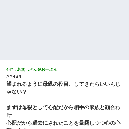
【衝撃】女友達から行為中に告白されてOKした結果
10年ほど前、息子がまだ年中だった時に離婚したんだけど、一昨
年の暮れに突然息子が職場を訪ねてきた。
生保レディと行為する為に駆け引きしてみた結果ｗｗｗｗｗｗｗ
ｗｗｗｗｗ
[緊急]ベロベロの女に声をかけて行為してきた結果
【衝撃】ある工場に配属すると、女の人がみんな退職してしま
447
名無しさん＠おーぷん
う。会社「仕事がハードだし田舎で娯楽も少ないからキツイの
>>434
か…」→ 実際は違った
望まれるように母親の役目、してきたらいいんじ
ゃない？
テレワーク上司「会議中はカメラ付けろ！」女社員「え、事前連
絡無しは無理」上司「いいから付けろ！」→
まずは母親として心配だから相手の家族と顔合わ
夫に癌の余命宣告。その闘病中に長女から信じられない言葉を受
せ
けた
心配だから過去にされたことを暴露しつつ心の心