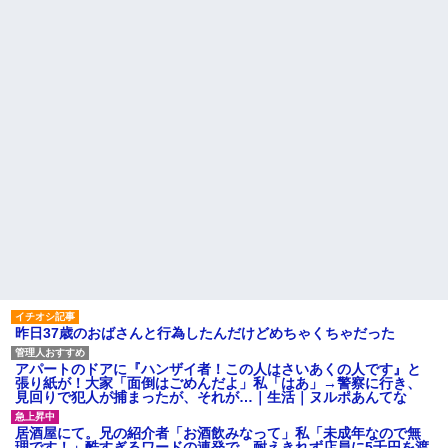
ｗｗｗ
し送りあるかと確認したらいき
義両親「空き家になるし住ん
なりキレられた。このパートの
でいいよ」私たち「じゃあお言
性格悪くないか？
葉に甘えて…」→引っ越した途
【速報】専門家「イオンモー
端、予想外の出来事が待ってい
ル熊本の爆心地に”こんなも
て…
の”があったんだけど…」
ハードオフに売っていた4万
主な税金の成り立ちを調べて
4000円のフィギュアがヤバすぎ
みたよ
るｗｗｗｗｗｗ「こんな高い
の？ｗｗ」「逆に超安い」
私「ちょっと、人の家の金庫
触らないでよ！」キチママ『そ
こに金庫があったから、開けて
みようとしただけ☆』義兄「泥
は出てけ！二度と来るな！」結
果・・・
私「初めて飲む味だけどなん
のお茶？」彼「ちっ！」私「」
【GIF】JSのカンチョーワロ
タ
後続車にクラクションを鳴ら
昨日37歳のおばさんと行為したんだけどめちゃくちゃだった
され彼氏が逆切れ。「何クラク
ション鳴らしてんだ！降りてこ
いよ！」と怒鳴りだし...
アパートのドアに『ハンザイ者！この人はさいあくの人です』と
張り紙が！大家「面倒はごめんだよ」私「はあ」→警察に行き、
【衝撃】報酬100万円超の治験
見回りで犯人が捕まったが、それが…｜生活｜ヌルポあんてな
募集がこちらｗｗｗｗｗ(※画像
あり)
居酒屋にて。兄の紹介者「お酒飲みなって」私「未成年なので無
【ネット騒然】惨殺されたタ
理です！」酷すぎるワードの連発で、耐えきれず店員に5千円を渡