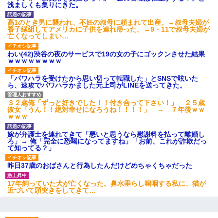
浅ましくも集りにきた。
高1のとき男に襲われ、不妊の叔母に頼まれて出産。→叔母夫婦が
養子縁組してアメリカに子供を連れ帰った。→9・11で叔母夫婦が
亡くなってしまい…
わい(42)渋谷の夜のサービスで19の女の子にゴックンさせた結果
ｗｗｗｗｗｗｗｗ
「パワハラを受けたから思い切って転職した」とSNSで呟いた
ら、速攻でパワハラかました元上司がLINEを送ってきた。
３２歳俺「ずっと好きでした！！付き合って下さい！」 ２５歳
彼女「うん！！絶対幸せになろうね！！！！」 → ７年後ｗｗ
ｗｗｗ
嫁が弁護士を連れてきて「悪いと思うなら慰謝料を払って離婚し
ろ」→ 俺「完全に恐喝になってますね」「お前、これが詐欺だっ
て知ってる？」
昨日37歳のおばさんと行為したんだけどめちゃくちゃだった
17年飼っていた犬が亡くなった。鼻水垂らし嗚咽する私に、猫が
近づいて頭突きをしてきて…