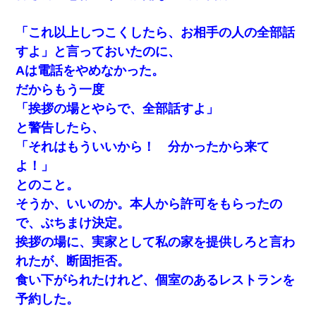
してます」って送ったら
「これ以上しつこくしたら、お相手の人の全部話
彼女との行為を録画した結果→衝撃の事実が判明したｗｗｗｗｗ
すよ」と言っておいたのに、
ｗ
Aは電話をやめなかった。
だからもう一度
嫁が涙声で『会いたいね』とか言っているのが聞こえた。俺「こ
んな時間に誰と電話してんの？」嫁「ごめんなさい…！（大号
「挨拶の場とやらで、全部話すよ」
泣」俺（キターー）→
と警告したら、
「それはもういいから！ 分かったから来て
ホテルに泊まったんだけど従業員が最悪だった。折角の旅行で何
故私が怒鳴られなきゃいけなかったのだ
よ！」
とのこと。
22歳の頃、父に36歳の男性とお見合いをしてくれと頼まれた。父
そうか、いいのか。本人から許可をもらったの
の親会社の経営者の息子さんだったので、父も喜んで私の写真を
送ったんだが→
で、ぶちまけ決定。
挨拶の場に、実家として私の家を提供しろと言わ
俺「初対面でなに言ったか覚えてる？」嫁「臭いんだよ！キモオ
れたが、断固拒否。
タ？だっけ？」俺「だいたい合ってる。で、なんで告白してきた
の？」→
食い下がられたけれど、個室のあるレストランを
予約した。
嘘をついてフリン旅行へ出かけた嫁→翌日、嫁「ただいま～」旦