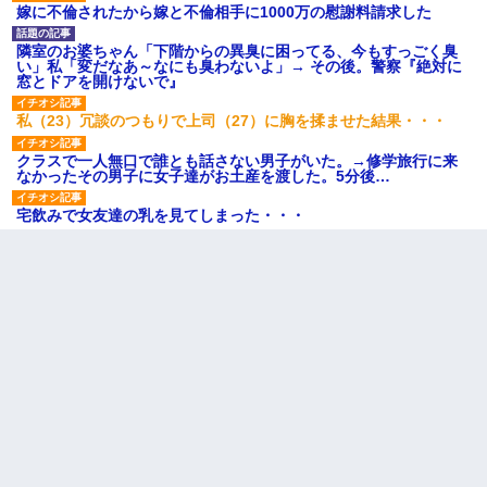
嫁に不倫されたから嫁と不倫相手に1000万の慰謝料請求した
隣室のお婆ちゃん「下階からの異臭に困ってる、今もすっごく臭
い」私「変だなあ～なにも臭わないよ」→ その後。警察『絶対に
窓とドアを開けないで』
私（23）冗談のつもりで上司（27）に胸を揉ませた結果・・・
クラスで一人無口で誰とも話さない男子がいた。→修学旅行に来
なかったその男子に女子達がお土産を渡した。5分後…
宅飲みで女友達の乳を見てしまった・・・