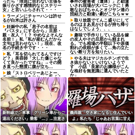
ったら「理屈に合わない主張を
事件の被害者（遺体）」と勘違
振りかざす感情的なヒステリー
いされ現場が大パニックに！勇
女」と言いふらされて・・・
敢なおばちゃんとオジサン達の
団結力と勘違い劇がこちらｗｗ
ラーメンにチャーハンは許せ
るが白米は許さん
取り放題でてんこ盛りにして
るのはまあ見かけるが持ち帰り
妊娠中の私「息子の名前は
はなしでしょう、、、
『パスタ』にするから」旦那・
親・友人「！？ やめなよそんな
趣味で手作りしている品を嫁
名前！」私「私が産むんだから
の友人やその旦那から頼まれ
文句は言わせない！」現在、改
る。でも相場の半額以下や原価
名の手続き中です・・・
割れの依頼が多くて…角の立た
ない断り方を知りたい。
私「耳を切られてるんですけ
ど？」美容師「大した傷じゃな
やる夫はマジカルチンポで生
くて良かったですね」→その開
き抜かないといけないようで
き直った態度に腹が立ち…
す 小話「良家のお嬢様がこん
な格好を無意識に選んでいたと
娘「ストロベリーあじとー、
か」
チョコレートあじとー」私「え
っ、それもう一回言って？」→
【悲報】お弁当屋さん、消費
娘の読み方を聞いて思わず混乱
税が下がっても値段据え置き
してしまい…
【画像】ボスJK、撮られるｗ
嫁「こんなところで何してる
ｗｗｗｗｗｗｗｗｗ
の？」俺「いや、その…」→ウ
夫「会社辞めて実家で仕事探
ワキ相手と一緒のところを見ら
したい」私「応援するよ」→と
れ、最悪の修羅場になって…
ころが退職届ではなく、まさか
新幹線で。車掌「グリーン車からご
義両親「空き家になるし住んでいい
父「もう働けない…」母「私
の書類を用意していて…
退出ください」乗客「…」→注意さ
よ」私たち「じゃあお言葉に甘え
が頑張るから」→借金で崩れた
【悲報】高市早苗に逆らった
家族を支えるため、私も働くこ
れても動かない乗客を見ていたら、
て…」→引っ越した途端、予想外の
財務官僚、異例の左遷ｗｗｗｗ
とになって…
ｗｗｗｗ他
その直後まさかの展開に…
出来事が待っていて…
姉と叔父宅へ避難後、母にな