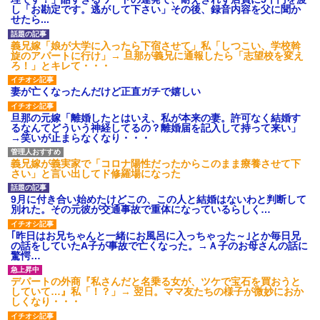
ワマン頂き女子のこの動画、す
し「お勘定です。逃がして下さい」その後、録音内容を父に聞か
げえええええｗｗｗｗｗｗｗｗ
せたら...
ｗｗｗ
【愕然】白のクラウン俺氏、
義兄嫁「娘が大学に入ったら下宿させて」私「しつこい、学校斡
高速道路左車線を制限速度で走
旋のアパートに行け」→ 旦那が義兄に通報したら「志望校を変え
った結果wwwwwwwwwwww
ろ！」とキレて・・・
百年の恋12-899 食べた量を
張り合ってくる
妻が亡くなったんだけど正直ガチで嬉しい
【悲報】佐藤輝明・・・２軍
でも盛大にやらかす←あまり悲
旦那の元嫁「離婚したとはいえ、私が本来の妻。許可なく結婚す
しませないでくれ
るなんてどういう神経してるの？離婚届を記入して持って来い」
→笑いが止まらなくなり・・・
義兄嫁が義実家で「コロナ陽性だったからこのまま療養させて下
さい」と言い出してド修羅場になった
9月に付き合い始めたけどこの、この人と結婚はないわと判断して
別れた。その元彼が交通事故で重体になっているらしく…
｢昨日はお兄ちゃんと一緒にお風呂に入っちゃった～｣とか毎日兄
の話をしていたA子が事故で亡くなった。→Ａ子のお母さんの話に
驚愕…
デパートの外商『私さんだと名乗る女が、ツケで宝石を買おうと
していて…』私「！？」→ 翌日。ママ友たちの様子が微妙におか
しくなり・・・