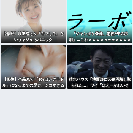
【悲報】渡邊渚さん「キスしろ」と
『ジャンポケ斉藤、懲役7年の求
いうヤジからパニック
刑』←これｗｗｗｗｗｗｗｗｗｗｗ
に・・・・・・・・・
ｗｗｗｗｗｗｗ
【画像】色黒JCが「お●ぱいグラド
積水ハウス「地面師に55億円騙し取
ル」になるまでの歴史、シコすぎる
られた…」ワイ「はえーかわいそ
wwww
う…会社滅茶苦茶やろなぁ」→