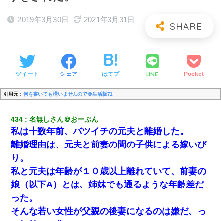
2019年3月30日
2021年3月31日
LINE
ツイート
シェア
はてブ
Pocket
引用元：
何を書いても構いませんので＠生活板71
434
名無しさん＠おーぷん
私は十数年前、バツイチの元夫と離婚した。
離婚理由は、元夫と前妻の間の子供による嫁いび
り。
私と元夫は年齢が１０歳以上離れていて、前妻の
娘（以下A）とは、姉妹でも通るような年齢差だ
った。
そんな若い女性が父親の後妻になるのは嫌だ、っ