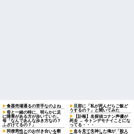
食器売場通るの苦手なのよね
旦那に「私が死んだらご飯ど
うするの？」と聞いてみた
母と一緒の時に、明らかに足
に障害がある方が歩いていた。
【訃報】名探偵コナン声優が
母「なんであんな歩き方なの？
死去 → 今トンデモナイことにな
ふざけてるの？」
ってる・・・
同僚男性とのお付き合いを断
血を見て失神した俺が「殺人