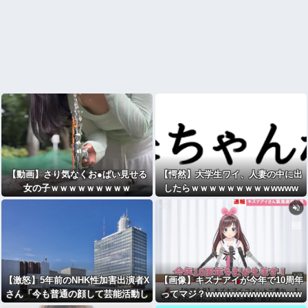
【動画】さり気なくお●ぱい見せる
【愕然】大学生ワイ、人妻の中に出
女の子ｗｗｗｗｗｗｗｗｗ
したらｗｗｗｗｗｗｗｗｗwwww
【激怒】5年前のNHK性加害出演者X
【画像】キズナアイが今年で10周年
さん「今も普通の顔して芸能活動し
ってマジ？wwwwwwwwwwwwww
てる」・・・・・・・・・
www