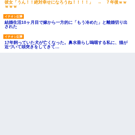
彼女「うん！！絶対幸せになろうね！！！！」 → ７年後ｗｗ
ｗｗｗ
結婚生活10ヶ月目で嫁から一方的に「もう冷めた」と離婚切り出
された
17年飼っていた犬が亡くなった。鼻水垂らし嗚咽する私に、猫が
近づいて頭突きをしてきて…
【驚愕】私「今まで育てた分のお金返してね(冗談)」息子「はい、
3000万円」→数年後。私「妹が病気になったから援助して欲し
い」→
旦那の元嫁「離婚したとはいえ、私が本来の妻。許可なく結婚す
るなんてどういう神経してるの？離婚届を記入して持って来い」
→笑いが止まらなくなり・・・
妹が嘘つきな元カレと寄りを戻してしまったという話をしていた
ら、旦那の顔が曇って雰囲気が一転。そそくさと話を切り上げて
いつもより早く寝付いてしまった…｜生活｜ワロタあんてな