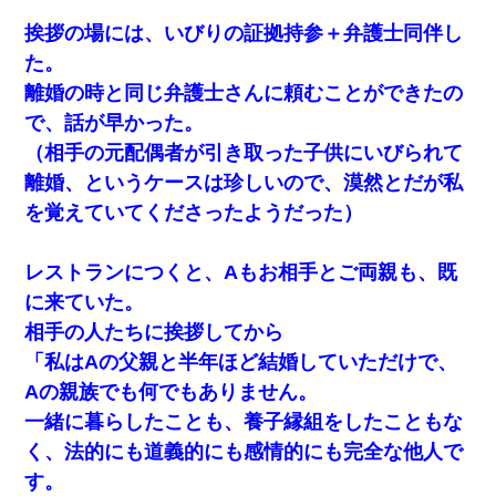
那「娘がシんだよ。何度も連絡したのに…」嫁「えっ」→なん
と・・・
挨拶の場には、いびりの証拠持参＋弁護士同伴し
た。
夫に癌の余命宣告。その闘病中に長女から信じられない言葉を受
離婚の時と同じ弁護士さんに頼むことができたの
けた
で、話が早かった。
（相手の元配偶者が引き取った子供にいびられて
アパートのドアに『ハンザイ者！この人はさいあくの人です』と
張り紙が！大家「面倒はごめんだよ」私「はあ」→警察に行き、
離婚、というケースは珍しいので、漠然とだが私
見回りで犯人が捕まったが、それが…｜生活｜ヌルポあんてな
を覚えていてくださったようだった）
隣の部屋の住民の母親、オートロックを突破してマンションに入
り込んできたみたいで、ずっとドアの前で喚いてて滅茶苦茶うる
レストランにつくと、Aもお相手とご両親も、既
さかった。
に来ていた。
相手の人たちに挨拶してから
スマホを与えられて、中学卒業する頃にはすっかり女叩きに洗脳
された弟が、大学進学のために一人暮らししたいと言い出した。
「私はAの父親と半年ほど結婚していただけで、
Aの親族でも何でもありません。
全く親しくないママ友Aから突然「飲み会しよう」と誘われたがお
一緒に暮らしたことも、養子縁組をしたこともな
断りした。後日Aの企みを知ってゾッとするやら腹立つやら！
く、法的にも道義的にも感情的にも完全な他人で
す。
｢昨日はお兄ちゃんと一緒にお風呂に入っちゃった～｣とか毎日兄
の話をしていたA子が事故で亡くなった。→Ａ子のお母さんの話に