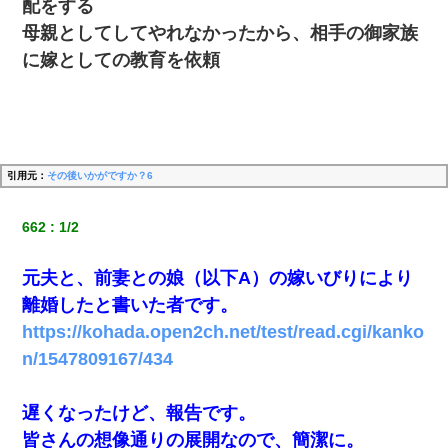
配をする
旦那が長男のDNA鑑定をしたら血縁関係0%だった。旦那「やっぱ
りウワキしてたんだな…」長男「俺は誰の子供なの？」長女・次
母親としてしてやれなかったから、相手の御家族
男「ウワキ女！」
に嫁としての教育を依頼
裁判官「お互いに最後に言いたいことはありますか」バカ夫
「…」A「夫を一発殴らせてほしい」裁判官「どうぞ」
13歳娘が元嫁のところから逃げてきた。どう扱ったらいいのかわ
からない
引用元：
その後いかがですか？6
義兄嫁「娘が大学に入ったら下宿させて」私「しつこい、学校斡
662
1/2
旋のアパートに行け」→ 旦那が義兄に通報したら「志望校を変え
ろ！」とキレて・・・
元夫と、前妻との娘（以下A）の嫁いびりにより
デパートの外商『私さんだと名乗る女が、ツケで宝石を買おうと
離婚したと書いた者です。
していて…』私「！？」→ 翌日。ママ友たちの様子が微妙におか
しくなり・・・
https://kohada.open2ch.net/test/read.cgi/kanko
n/1547809167/434
三年働いてたパートを突然クビになった。しかし元職場の主要取
引先のトップが母方の叔父だったので…
遅くなったけど、報告です。
皆さんの想像通りの展開なので、簡潔に。
さっき嫁から、「愛しています」ってメールが届いた。俺も「愛