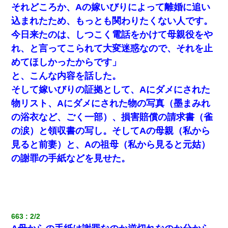
それどころか、Aの嫁いびりによって離婚に追い
驚愕…
込まれたため、もっとも関わりたくない人です。
今日来たのは、しつこく電話をかけて母親役をや
我が家のガレージに見知らぬ車。俺「もしもし、玄関にもシャッ
ターリモコンあるだろ？DOWNのボタン押してｗ」→ 待つこと１
れ、と言ってこられて大変迷惑なので、それを止
時間弱・・・
めてほしかったからです」
宅飲みで女友達の乳を見てしまった・・・
と、こんな内容を話した。
そして嫁いびりの証拠として、Aにダメにされた
最近うちの庭に知らない男の人がしょっちゅう入ってくる。それ
物リスト、Aにダメにされた物の写真（墨まみれ
を職場で愚痴ったら、同僚男性が怒鳴りつけてきた。
の浴衣など、ごく一部）、損害賠償の請求書（雀
の涙）と領収書の写し。そしてAの母親（私から
ＤＮＡ検査『血縁関係０％』旦那「やっぱり托卵だったんだ…」
嫁「本当に身に覚えがない」「なにかの間違いだ！取り違え
見ると前妻）と、Aの祖母（私から見ると元姑）
だ！」→ 嫁「あっ」
の謝罪の手紙などを見せた。
体中に赤い蕁麻疹みたいなのができて、皮膚科にいったら「ジベ
ル薔薇色ひこう疹」という症状だと言われた
663
2/2