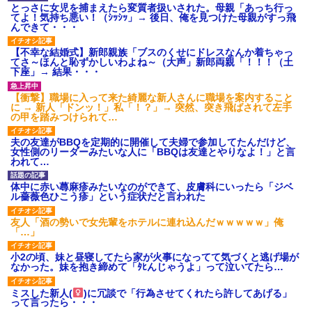
とっさに女児を捕まえたら変質者扱いされた。母親「あっち行っ
てよ！気持ち悪い！（ｼｯｼｯ」→ 後日、俺を見つけた母親がすっ飛
んできて・・・
【不幸な結婚式】新郎親族「ブスのくせにドレスなんか着ちゃっ
てさ～ほんと恥ずかしいわよね～（大声」新郎両親「！！！（土
下座」→ 結果・・・
【衝撃】職場に入って来た綺麗な新人さんに職場を案内すること
に → 新人「ドンッ！」私「！？」→ 突然、突き飛ばされて左手
の甲を踏みつけられて…
夫の友達がBBQを定期的に開催して夫婦で参加してたんだけど、
女性側のリーダーみたいな人に「BBQは友達とやりなよ！」と言
われて…
体中に赤い蕁麻疹みたいなのができて、皮膚科にいったら「ジベ
ル薔薇色ひこう疹」という症状だと言われた
友人「酒の勢いで女先輩をホテルに連れ込んだｗｗｗｗｗ」俺
「…」
小2の頃、妹と昼寝してたら家が火事になってて気づくと逃げ場が
なかった。妹を抱き締めて「ﾀﾋんじゃうよ」って泣いてたら…
ミスした新人(
)に冗談で「行為させてくれたら許してあげる」
って言ったら・・・