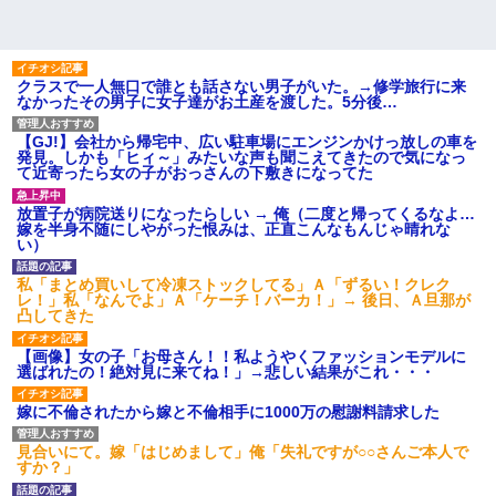
クラスで一人無口で誰とも話さない男子がいた。→修学旅行に来
なかったその男子に女子達がお土産を渡した。5分後…
【GJ!】会社から帰宅中、広い駐車場にエンジンかけっ放しの車を
発見。しかも「ヒィ～」みたいな声も聞こえてきたので気になっ
て近寄ったら女の子がおっさんの下敷きになってた
放置子が病院送りになったらしい → 俺（二度と帰ってくるなよ…
嫁を半身不随にしやがった恨みは、正直こんなもんじゃ晴れな
い）
私「まとめ買いして冷凍ストックしてる」Ａ「ずるい！クレク
レ！」私「なんでよ」Ａ「ケーチ！バーカ！」→ 後日、Ａ旦那が
凸してきた
【画像】女の子「お母さん！！私ようやくファッションモデルに
選ばれたの！絶対見に来てね！」→悲しい結果がこれ・・・
嫁に不倫されたから嫁と不倫相手に1000万の慰謝料請求した
見合いにて。嫁「はじめまして」俺「失礼ですが○○さんご本人で
すか？」