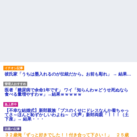
彼氏家「うちは墨入れるのが伝統だから。お前も彫れ」 → 結果…
医者「糖尿病で余命1年です」 ワイ「知らんわｗどうせ死ぬなら
食べる量増やすわｗ」→結果ｗｗｗｗｗ
【不幸な結婚式】新郎親族「ブスのくせにドレスなんか着ちゃっ
てさ～ほんと恥ずかしいわよね～（大声」新郎両親「！！！（土
下座」→ 結果・・・
３２歳俺「ずっと好きでした！！付き合って下さい！」 ２５歳