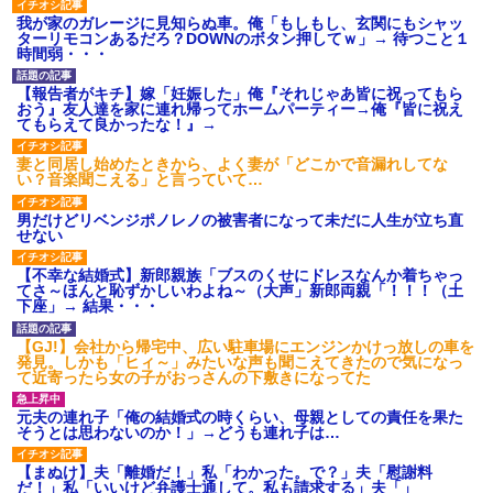
我が家のガレージに見知らぬ車。俺「もしもし、玄関にもシャッ
ターリモコンあるだろ？DOWNのボタン押してｗ」→ 待つこと１
時間弱・・・
【報告者がキチ】嫁「妊娠した」俺『それじゃあ皆に祝ってもら
おう』友人達を家に連れ帰ってホームパーティー→俺『皆に祝え
てもらえて良かったな！』→
妻と同居し始めたときから、よく妻が「どこかで音漏れしてな
い？音楽聞こえる」と言っていて…
男だけどリベンジポノレノの被害者になって未だに人生が立ち直
せない
【不幸な結婚式】新郎親族「ブスのくせにドレスなんか着ちゃっ
てさ～ほんと恥ずかしいわよね～（大声」新郎両親「！！！（土
下座」→ 結果・・・
【GJ!】会社から帰宅中、広い駐車場にエンジンかけっ放しの車を
発見。しかも「ヒィ～」みたいな声も聞こえてきたので気になっ
て近寄ったら女の子がおっさんの下敷きになってた
元夫の連れ子「俺の結婚式の時くらい、母親としての責任を果た
そうとは思わないのか！」→どうも連れ子は…
【まぬけ】夫「離婚だ！」私「わかった。で？」夫「慰謝料
だ！」私「いいけど弁護士通して。私も請求する」夫「」