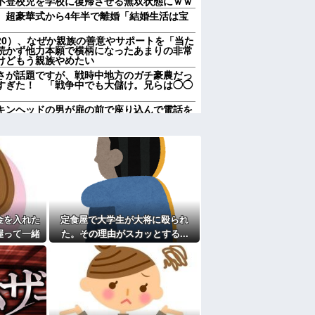
不登校児を学校に復帰させる無双状態にｗｗ
、超豪華式から4年半で離婚「結婚生活は宝
20）、なぜか親族の善意やサポートを「当た
続かず他力本願で横柄になったあまりの非常
けどもう親族やめたい
さが話題ですが、戦時中地方のガチ豪農だっ
すぎた！ 「戦争中でも大儲け。兄らは◯◯
キンヘッドの男が扉の前で座り込んで電話を
20）、なぜか親族の善意やサポートを「当た
続かず他力本願で横柄になったあまりの非常
けどもう親族やめたい
かれさま、ありがとう」
物で「こいつチートだろ…」と思った奴あげ
思っていたこと
金を入れた
定食屋で大学生が大将に殴られ
ってるから嘘w見栄張るな」と決めつける地
上京組で言葉が移ったと説明しても頑なに嘘
握って一緒
た。その理由がスカッとする...
がいた。手
間拒否の末、離婚を決意した理由が切なすぎ
してくれ
ある甥を私に預けようとする義兄嫁、甥を溺
兄に叱ってもらっても「兄貴より俺になつい
て