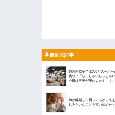
最近の記事
関関同立卒年収350万スーパー
員ワイ「らっしゃいらっしゃ
今日は玉子が安いよぉ！！！
姉が離婚して困ってるから支
れみたいなことを言い始めた