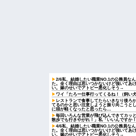
2/6私、結婚したい職業NO.1の公務員
た。全く理由は思いつかないけど強いてあ
い。嫁のせいでアトピー悪化しそう→
ワイ「たろー仕事行ってくるね！（飼い
レストランで食事してたらいきなり後ろ
てるのかと思い注意しようと振り向こうと
に頭が軽くなったと思ったら…
毎回いろんな営業が飛び込んできてカッ
散歩でも行きやがれ！」私「いいんですか！
4/6私、結婚したい職業NO.1の公務員
た。全く理由は思いつかないけど強いてあ
い。嫁のせいでアトピー悪化しそう→