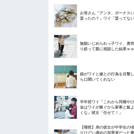
お母さん「アンタ、ボーナス
貰ったの？」ワイ「貰ってな
無能いじめられっ子ワイ、勇
り絞って親に相談した結果ｗ
娘がワイと嫁との行為を目撃
ら口聞いてくれない
半年前ワイ「これから同棲や
金はワイが稼ぐから家事と飯
くな」彼女「任せて！」
【唖然】弟の彼女が中学生の
りひどい虐めの加害者だった