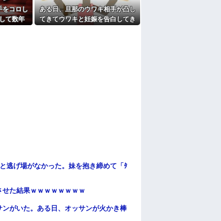
えても「いいじゃないかそのくらい。我慢し
れた。夫が気持ち悪くて悲鳴をあげたら「う
手をコロし
ある日、旦那のウワキ相手が凸し
して数年
てきてウワキと妊娠を告白してき
受け風の事言うゴミってまだ生存してるよね
る出来事
た。落ち着いて旦那を問い詰める
と...
たよ
と逃げ場がなかった。妹を抱き締めて「ﾀ
ンさせた結果ｗｗｗｗｗｗｗｗ
サンがいた。ある日、オッサンが火かき棒