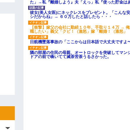
た」→私『離婚しよう』夫「えっ」私『使った貯金は
彼女(美人女医)にネックレスをプレゼント。「こんな
シだからね」→ ６０万したと話したら・・・
【衝撃】嫁父の会社に勤続１０年、手取り１４万 → 
職したい」義父「クビ！（激怒」嫁「離婚！（激怒」
日航機墜落事故の「ここからは日本語で大丈夫ですよ
隣の部屋の住民の母親、オートロックを突破してマン
ドアの前で喚いてて滅茶苦茶うるさかった。