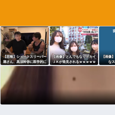
【悲報】ショートスリーパー
【画像】とんでもなくデカイ
【画像】
堀さん、高須幹弥に医学的に
ＪＫが発見されるｗｗｗｗｗ
なス
詰められてガチ切れwwww
ｗ