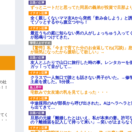
ずっとニートだと思ってた同居の義弟が投資で旦那よ
全く親しくないママ友Aから突然「飲み会しよう」と
てゾッとするやら腹立つやら！
最近うちの庭に知らない男の人がしょっちゅう入って
が怒鳴りつけてきた。
【驚愕】私「今まで育てた分のお金返してね(冗談)」息
が病気になったから援助して欲しい」→
友人とふたりで山口に旅行した時の事。レンタカーを
ガッ！って音がして…
クラスで一人無口で誰とも話さない男子がいた。→修
土産を渡した。5分後…
の社
い！！
宅飲みで女友達の乳を見てしまった・・・
」
中途採用のAが部長から呼び出された。Aはヘラヘラと
ら出てきて…
えてく
旦那の元嫁「離婚したとはいえ、私が本来の妻。許可
・・・
の？離婚届を記入して持って来い」→笑いが止まらな