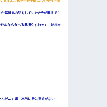
てくるなよ…嫁を半身不随にしやがった恨
とか毎日兄の話をしていたA子が事故で亡
せ死ぬなら食べる量増やすわｗ」→結果ｗ
たんだ…」嫁「本当に身に覚えがない」