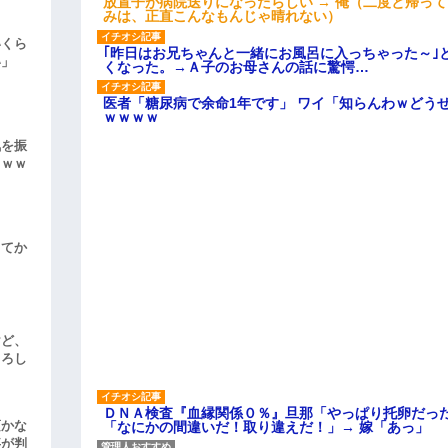
放置子が病院送りになったらしい → 俺（二度と帰っ
みは、正直こんなもんじゃ晴れない）
いくら
｢昨日はお兄ちゃんと一緒にお風呂に入っちゃった～｣
い」
くなった。→Ａ子のお母さんの話に驚愕…
医者「糖尿病で余命1年です」 ワイ「知らんわｗどう
ｗｗｗｗ
気を振
ｗｗｗ
してか
けど、
よろし
ＤＮＡ検査『血縁関係０％』旦那「やっぱり托卵だっ
頃かな
「なにかの間違いだ！取り違えだ！」→ 嫁「あっ」
事が判