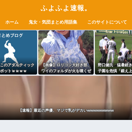
ふよふよ速報。
ホーム
鬼女・気団まとめ用語集
このサイトについて
このアダルティック
【画像】ロリコン大好き部、
野口健氏 猛暑続
ポットｗｗｗｗ
ワイのフォルダが火を噴くぜ
子園を危惧「鍛え
野球球児でも、危
ないかな
【速報】最近の声優、マジで乳がデカいwwwwwwwww