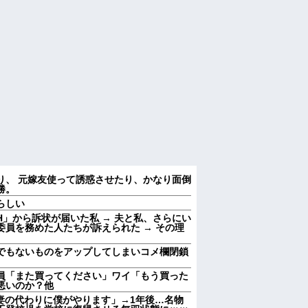
り、 元嫁友使って誘惑させたり、かなり面倒
勝。
らしい
」から訴状が届いた私 → 夫と私、さらにい
員を務めた人たちが訴えられた → その理
でもないものをアップしてしまいコメ欄閉鎖
員「また買ってください」ワイ「もう買った
悪いのか？他
妻の代わりに僕がやります」→1年後…名物