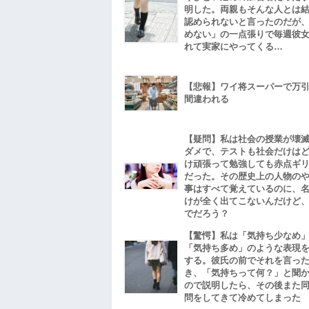
明した。両親もそんな人とは
認められないと言ったのだが
めない」の一点張りで毎週彼
れて実家にやってくる…
【悲報】ワイ将スーパーで万
間違われる
【疑問】私は社会の授業が壊
ダメで、テストも社会だけは
け頑張って勉強しても赤点ギ
だった。その歴史上の人物の
事はすべて覚えているのに、
けが全く出てこないんだけど
でだろう？
【驚愕】私は「気持ち少なめ
「気持ち多め」のような表現
する。彼氏の前でそれを言っ
き、「気持ちって何？」と聞
ので説明したら、その後また
問をしてきて冷めてしまった