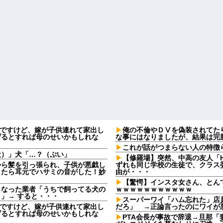
なんですけど、嫁が子供連れて家出し
俺の不倫やＤⅤを偽装されてた
げるとすれば母のせいかもしれな
な事にはなりましたが、結果は完
これが話がつまらない人の特徴
犬）」犬「…？（ぷい」
【修羅場】突然、中高の友人「H
から髪を引っ張られ、子供が悪戯し
ずれも同じ学校の生徒で、クラス委
したら耳元でハサミの音がした！妙
由が・・・
【驚愕】インスタ女さん、とん
となった業者「うちで飼ってる犬の
ｗｗｗｗｗｗｗｗｗｗｗ
」→ すると・・・
スーパーワイ「ハム忘れた」店
なんですけど、嫁が子供連れて家出し
だろ」 →正論言ったのにワイが
げるとすれば母のせいかもしれな
PTA会長が事故で辞退→旦那「