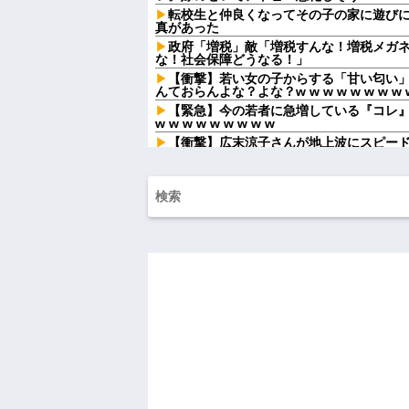
転校生と仲良くなってその子の家に遊び
真があった
政府「増税」敵「増税すんな！増税メガ
な！社会保障どうなる！」
【衝撃】若い女の子からする「甘い匂い」
んておらんよな？よな？w w w w w w w w w
【緊急】今の若者に急増している『コレ
w w w w w w w w w
【衝撃】広末涼子さんが地上波にスピー
からない模様w w w w w w w w
みい山作者、みいちゃんでチー牛なので
ｗｗ
毒親に育てられた義姉夫の可哀想アピー
高齢独身彼女無しなのが不思議ってよく
めんどくさすぎる
私「統合失調症の薬が盗まれた！」→キ
運ばれた！ヤバい薬！」私「えっ」→盗ま
冷凍庫パンパン問題がずっと付きまとっ
れど入れる場所がない
飲み屋でケンカした相手をコロした男の
報を思わせる出来事が…
中1の息子が上級生にイジメに遭っている
てやりゃ良いだろ」と息子に言ったら・・
死ねだのクソ親父だのうるさかった反抗
共々追放確定となった途端に娘「」…はぁ