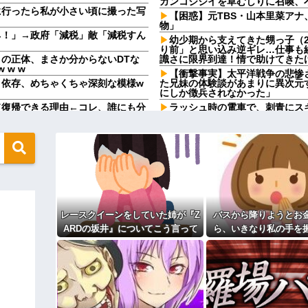
ガンコジジイを草むしりに召喚、
に行ったら私が小さい頃に撮った写
【困惑】元TBS・山本里菜アナ
物」
ネ！」→政府「減税」敵「減税すん
幼少期から支えてきた甥っ子（
り前」と思い込み逆ギレ…仕事も
の正体、まさか分からないDTな
識さに限界到達！情で助けてきた
 w w
【衝撃事実】太平洋戦争の悲惨
』依存、めちゃくちゃ深刻な模様w
た兄妹の体験談があまりに異次元
にしか徴兵されなかった」
ド復帰できる理由←コレ、誰にも分
ラッシュ時の電車で、刺青にス
始めた
はという疑惑が生まれるｗｗｗｗｗ
幼少期から支えてきた甥っ子（
り前」と思い込み逆ギレ…仕事も
識さに限界到達！情で助けてきた
ルがイライラする。
「お母さんも３歳、いつもおつ
言われるけど、女と人付き合いとか
【規格外】実在する歴史上の人
てけ
チママ「大量に与えたら娘が病院に
れた薬が思わぬ形で使われていて…
自分の心を守るために無理矢理
レースクイーンをしていた姉が『Z
バスから降りようとお
ている。ふるさと納税も頼みたいけ
東京生まれ東京育ちなのに「訛
方出身の同僚！両親が九州からの
ARDの坂井』についてこう言って
ら、いきなり私の手を
つき扱いしてくるのなんなん？
弁護をした。そして数年後、因果応
いた
に降りようとする子供
【衝撃】嫁の言葉に確信！5年
をほどこうとしても放
るｗｗｗｗ
らしい。「男なんだから一発殴っ
ず...
・
「私さんはプロだから」障害の
愛し勝手に預かってしまう夫。義
期の娘が托卵だったことが発覚。嫁
てるのが面白くないのかな」だっ
？