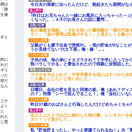
結婚は
今日夫の実家に泊ったんだけど、朝起きたら股間がな
、「諦
女を連
｢昨日はお兄ちゃんと一緒にお風呂に入っちゃった～｣
くなった。→Ａ子のお母さんの話に驚愕…
私が遺産を相続。→それを知った義両親が「旅行代金
ろ！」「金の管理は私達がする！」と浅ましくも集り
引きと
父親がくも膜下出血で突然ﾀﾋ。→母の貯金が0なこと
うか見捨てないで(土下座」俺・嫁「…」
滅的に
子供の頃、母の弟にイタズラされてて中学に入ってか
部バラしてやる」と脅迫されたので両親に全部話した
どれだ
リギリ
スマホを与えられて、中学卒業する頃にはすっかり女
やった
一人暮らししたいと言い出した。
名前だ
、なん
日曜日、会社の窓を見ると同僚の姿。俺（あれ？ディ
の？」同僚「シーで並んでること！」俺「会社にいな
」とか
昨日37歳のおばさんと行為したんだけどめちゃくちゃ
をよく
たと
友人とふたりで山口に旅行した時の事。レンタカーを
かれた
ガッ！って音がして…
同じ質
私『貯金貯まったし、やっと家建てられるね！』夫「