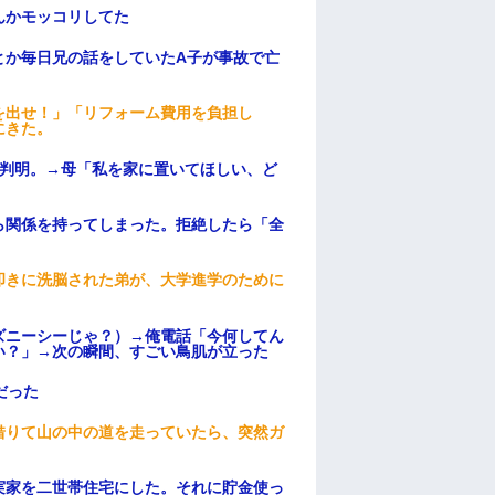
んかモッコリしてた
とか毎日兄の話をしていたA子が事故で亡
を出せ！」「リフォーム費用を負担し
にきた。
が判明。→母「私を家に置いてほしい、ど
ら関係を持ってしまった。拒絶したら「全
。
叩きに洗脳された弟が、大学進学のために
ズニーシーじゃ？）→俺電話「今何してん
い？」→次の瞬間、すごい鳥肌が立った
だった
借りて山の中の道を走っていたら、突然ガ
実家を二世帯住宅にした。それに貯金使っ