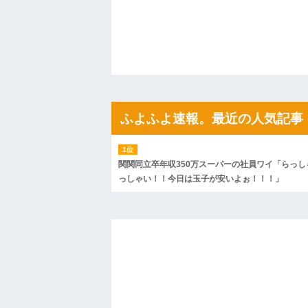
ハードオフに売っていた4万4000円のフ
「こんな高いの？ｗｗ」「逆に超安い」
私「ちょっと、人の家の金庫触らないで
たから、開けてみようとしただけ☆』義兄
果・・・
私「初めて飲む味だけどなんのお茶？」
【GIF】JSのカンチョーワロタ
後続車にクラクションを鳴らされ彼氏が
んだ！降りてこいよ！」と怒鳴りだし...
ふよふよ速報。最近の人気記事
【衝撃】報酬100万円超の治験募集がこち
【ネット騒然】惨殺されたタワマン頂き
ｗｗｗｗｗｗｗｗｗｗ
【愕然】白のクラウン俺氏、高速道路左
wwwwwwwwwwww
関関同立卒年収350万スーパーの社員ワイ「らっし
百年の恋12-899 食べた量を張り合って
っしゃい！！今日は玉子が安いよぉ！！！」
【悲報】佐藤輝明・・・２軍でも盛大に
れ