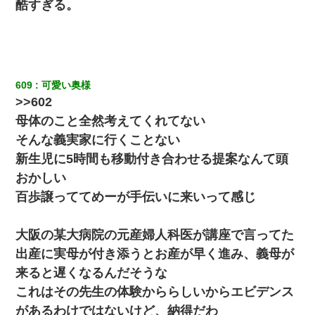
酷すぎる。
生保レディと行為する為に駆け引きしてみた結果ｗｗｗｗｗｗｗ
ｗｗｗｗｗ
中途採用のAが部長から呼び出された。Aはヘラヘラと部屋に入っ
ていき、1時間後に号泣しながら出てきて…
609
可愛い奥様
>>602
全く親しくないママ友Aから突然「飲み会しよう」と誘われたがお
母体のこと全然考えてくれてない
断りした。後日Aの企みを知ってゾッとするやら腹立つやら！
そんな義実家に行くことない
新生児に5時間も移動付き合わせる提案なんて頭
ホテルに泊まったんだけど従業員が最悪だった。折角の旅行で何
故私が怒鳴られなきゃいけなかったのだ
おかしい
百歩譲っててめーが手伝いに来いって感じ
彼氏家「うちは墨入れるのが伝統だから。お前も彫れ」 → 結果…
大阪の某大病院の元産婦人科医が講座で言ってた
小学生の妹が20代の弟とチューしてるのに、見て見ぬふりの親を
出産に実母が付き添うとお産が早く進み、義母が
見てから実家を出た。それから15年、妹が弟の子を妊娠したらし
くもう堕胎できない月なんだと母から連絡がきた…｜生活｜ワロ
来ると遅くなるんだそうな
タあんてな
これはその先生の体験かららしいからエビデンス
があるわけではないけど、納得だわ
ずっとニートだと思ってた同居の義弟が投資で旦那より稼いでる