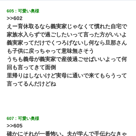
605
可愛い奥様
妻「ずっと好きだった人と一緒になりたいから、わかれてくださ
>>602
い」→離婚後、娘と実家で生活してると…
えー育休取るなら義実家じゃなくて慣れた自宅で
ワイアラサー主婦、昨晩久しぶりに夫と致した結果ｗｗｗｗｗ
家族水入らずで過ごしたいって言った方がいいよ
義実家ってだけでくつろげないし何なら旦那さん
私（23）冗談のつもりで上司（27）に胸を揉ませた結果・・・
も子供に戻っちゃって意味無さそう
うちも義母が義実家で産後過ごせばいいよって何
32歳ワイ、34歳の可愛い女と付き合うも現実を知ってしまい無事
回も言ってきて面倒
死亡・・・
里帰りはしないけど実母に通いで来てもらうって
言ってるんだけどね
嫁の妹（26歳）がずっとウチに泊まりに来た結果→俺がヤバイｗ
ｗｗｗｗｗｗｗ
体中に赤い蕁麻疹みたいなのができて、皮膚科にいったら「ジベ
ル薔薇色ひこう疹」という症状だと言われた
607
可愛い奥様
>>605
彼女にプロポーズしてOK貰った俺、告げられた結婚条件にブチ切
れて無事婚約破棄・・・
確かにそれが一番怖い。夫が学んで手伝わなきゃ