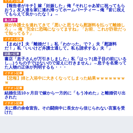
【報告者がキチ】嫁「妊娠した」俺『それじゃあ皆に祝ってもら
おう』友人達を家に連れ帰ってホームパーティー→俺『皆に祝え
てもらえて良かったな！』→
嫁が弁護士を連れてきて「悪いと思うなら慰謝料を払って離婚し
ろ」→ 俺「完全に恐喝になってますね」「お前、これが詐欺だっ
て知ってる？」
【まぬけ】夫「離婚だ！」私「わかった。で？」夫「慰謝料
だ！」私「いいけど弁護士通して。私も請求する」夫「」
書店「息子さんが万引きしました」私「はっ？(息子目の前にいる
し…)うちの子ではないので迎えに行きません」→息子を名乗って
た人物の正体が判明するも・・・
【悲報】姉と入浴中に大きくなってしまった結果ｗｗｗｗｗｗｗ
ｗ
結婚生活10ヶ月目で嫁から一方的に「もう冷めた」と離婚切り出
された
夫に癌の余命宣告。その闘病中に長女から信じられない言葉を受
けた