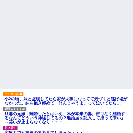
ル熊本の爆心地に”こんなも
義両親「空き家になるし住ん
の”があったんだけど…」
でいいよ」私たち「じゃあお言
葉に甘えて…」→引っ越した途
24歳の嫁に性的な魅力を感じ
端、予想外の出来事が待ってい
なくなったので離婚したい件
て…
主な税金の成り立ちを調べて
激辛チャレンジの契約書にサ
みたよ
インし、チャレンジしたらとん
でもない事態になった。救急車
運ばれ胃の洗浄や入院2日で10万
超えて...
ハードオフに売っていた4万
4000円のフィギュアがヤバすぎ
るｗｗｗｗｗｗ「こんな高い
の？ｗｗ」「逆に超安い」
私「ちょっと、人の家の金庫
触らないでよ！」キチママ『そ
こに金庫があったから、開けて
みようとしただけ☆』義兄「泥
は出てけ！二度と来るな！」結
果・・・
私「初めて飲む味だけどなん
小2の頃、妹と昼寝してたら家が火事になってて気づくと逃げ場が
のお茶？」彼「ちっ！」私「」
なかった。妹を抱き締めて「ﾀﾋんじゃうよ」って泣いてたら…
【GIF】JSのカンチョーワロ
タ
旦那の元嫁「離婚したとはいえ、私が本来の妻。許可なく結婚す
後続車にクラクションを鳴ら
るなんてどういう神経してるの？離婚届を記入して持って来い」
され彼氏が逆切れ。「何クラク
→笑いが止まらなくなり・・・
ション鳴らしてんだ！降りてこ
いよ！」と怒鳴りだし...
宅飲みで女友達の乳を見てしまった・・・