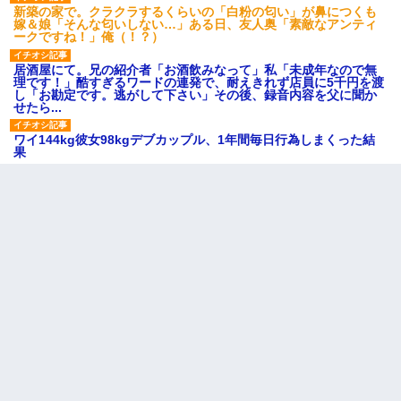
新築の家で。クラクラするくらいの「白粉の匂い」が鼻につくも
嫁＆娘「そんな匂いしない…」ある日、友人奥「素敵なアンティ
ークですね！」俺（！？）
居酒屋にて。兄の紹介者「お酒飲みなって」私「未成年なので無
理です！」酷すぎるワードの連発で、耐えきれず店員に5千円を渡
し「お勘定です。逃がして下さい」その後、録音内容を父に聞か
せたら...
ワイ144kg彼女98kgデブカップル、1年間毎日行為しまくった結
果