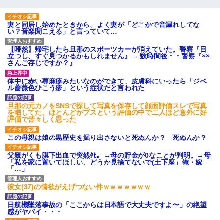
妻と同居し始めたときから、よく妻が「どこかで音漏れしてな
い？音楽聞こえる」と言っていて…
【唖然】帰宅したら旦那のスポーツカーが消えていた。警察『目
立つし、すぐ見つかるかもしれません』→ 数時間後・・警察『××
さんご存じですか？』
体中に赤い蕁麻疹みたいなのができて、皮膚科にいったら「ジベ
ル薔薇色ひこう疹」という症状だと言われた
旦那の元カノをSNSで探して写真を保存して顔面評価スレで写真
を晒してた。ほとんどがブスという評価の中で二人ほど意外に好
評価で苦々しく思った
この母親は娘の黒歴史を掘り出さないと死ぬんか？ 死ぬんか？
父親がくも膜下出血で突然ﾀﾋ。→母の貯金が0なことが判明。→母
「私を家に置いてほしい、どうか見捨てないで(土下座」俺・嫁
「…」
彼女(37)の情欲がえげつない件ｗｗｗｗｗｗｗ
日航機墜落事故の「ここからは日本語で大丈夫ですよ〜」の絶望
感がヤバイ・・・