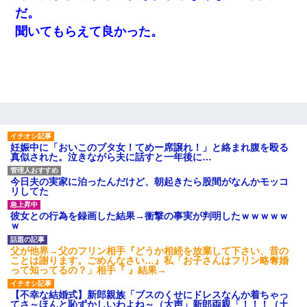
だ。
聞いてもらえて良かった。
妊娠中に「おいこのブタ女！てめー席譲れ！」と絡まれ腹を殴る
真似された。泣きながら夫に話すと一年後に…
今日夫の実家に泊ったんだけど、朝起きたら股間がなんかモッコ
リしてた
彼女との行為を録画した結果→衝撃の事実が判明したｗｗｗｗｗ
ｗ
父が他界→父のフリン相手『どうか相続を放棄して下さい、昔の
ことは謝ります。ごめんなさい…』私「お子さんはフリン略奪婚
って知ってるの？」相手『 』結果→
【不幸な結婚式】新郎親族「ブスのくせにドレスなんか着ちゃっ
てさ～ほんと恥ずかしいわよね～（大声」新郎両親「！！！（土