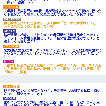
下座」→ 結果・・・
【考察】兄嫁急死の1年後、兄が引越すというので手伝いに行った
ら下着が入った引き出しの奥にとんでもないモノを見つけた
妻と同居し始めたときから、よく妻が「どこかで音漏れしてな
い？音楽聞こえる」と言っていて…
私が遺産を相続。→それを知った義両親が「旅行代金を出せ！」
「リフォーム費用を負担しろ！」「金の管理は私達がする！」と
浅ましくも集りにきた。
彼女(美人女医)にネックレスをプレゼント。「こんな安物を渡すく
らいなら、渡さないほうがマシだからね」→ ６０万したと話した
ら・・・
【衝撃】嫁父の会社に勤続１０年、手取り１４万 → 俺「２２万も
らえる会社から誘われた。転職したい」義父「クビ！（激怒」嫁
「離婚！（激怒」
17年飼っていた犬が亡くなった。鼻水垂らし嗚咽する私に、猫が
近づいて頭突きをしてきて…
嘘をついてフリン旅行へ出かけた嫁→翌日、嫁「ただいま～」旦
那「娘がシんだよ。何度も連絡したのに…」嫁「えっ」→なん