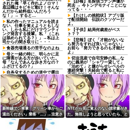
【訃報】名探偵コナン声優が
された俺「早く作れよノロマ！
死去 → 今トンデモナイことにな
底辺職はキビキビ動け！そんな
ってる・・・
んだから給料低いんだろう
な！」→ すると…
【たけしの挑戦状】アプリ版
で配信開始 伝説のクソゲーだ
私の作ったマニュアルを読ま
よ。
ない、仕事を覚えようともしな
い、しかも私にだけマウンティ
【子供】結局何歳差がベス
ング発言する後輩。私「（これ
ト？？
は舐められてる？）」→私は上
【悲報】ぼく「才能がないな
司からの聞き取りに・・・
ら努力をすれば良いじゃない」
食器売場通るの苦手なのよね
お前ら「努力できるのも才能だ
よ」
母と一緒の時に、明らかに足
に障害がある方が歩いていた。
切迫流産で自宅安静の私…な
母「なんであんな歩き方なの？
のに義弟が「シャワー貸して」
ふざけてるの？」
「泊めて」と嫌がらせレベルの
連続突撃！夫経由で断ると私に
自杀殳するための道中で露出
直接LINEしてきて絶句←大人し
狂に出会った。自分でもよく分
く自宅の風呂に入れよ
からないけどソイツの腕をしっ
かり掴んで境遇を泣きながら話
【衝撃】嫁の親友から聞いた
した。すると露出狂は…
『驚愕の過去』に夫が激震…事
の真相はコレｗｗｗｗ
どれだけ食べても体型が変わ
らない彼女。その理由を聞いた
スロッターさん「優遇冷遇は
ら、思いもしなかった方法で維
ある。理由はスマスロだから、
持していて…
これだけで十分なんだよね」他
新幹線で。車掌「グリーン車からご
NTTから見に覚えのない請求書がき
友達「少しだけお茶しよう
某ファストフード店で店内で
退出ください」乗客「…」→注意さ
た。無視しようと思っていたら、と
よ」妊婦の私「気分転換になる
買った水を使って薬を飲んだら
れても動かない乗客を見ていたら、
んでもない事実が判明して…
なら…」→帰宅してから思わぬ
怒られた。「持ち込み禁止で
異変が起きて…
す！」と大きな声で…
その直後まさかの展開に…