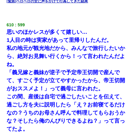
[緊急]ベロベロの女に声をかけて行為してきた結果
【悲報】嫁がワイのこと嫌いっぽいから単身赴任した結果
610
599
昨日37歳のおばさんと行為したんだけどめちゃくちゃだった
思いのほかレスが多くて嬉しい…
1人目の時は実家があって里帰りしたんだ。
【不幸な結婚式】新郎親族「ブスのくせにドレスなんか着ちゃっ
てさ～ほんと恥ずかしいわよね～（大声」新郎両親「！！！（土
私の地元が観光地だから、みんなで旅行したいか
下座」→ 結果・・・
ら、絶対お見舞い行くから！って言われたんだよ
ね。
子供の頃、母の弟にイタズラされてて中学に入ってから関係を持
ってしまった。拒絶したら「全部バラしてやる」と脅迫されたの
「義兄嫁と義妹が逆子で予定帝王切開で産んで
で両親に全部話した。
て、すごく予定が立てやすかったから、帝王切開
がおススメよ！」って義母に言われた。
【衝撃】女友達から行為中に告白されてOKした結果
この間、産後は自宅で過ごしたいことを伝えて、
過ごし方を夫に説明したら「え？お前寝てるだけ
父親がくも膜下出血で突然ﾀﾋ。→母の貯金が0なことが判明。→母
「私を家に置いてほしい、どうか見捨てないで(土下座」俺・嫁
なの？うちのお母さん呼んで料理してもらおうか
「…」
な？そしたら俺のんびりできるよね？」って言っ
てたよ。
【唖然】帰宅したら旦那のスポーツカーが消えていた。警察『目