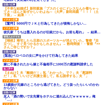
【衝撃】報酬100万円超の治験
募集がこちらｗｗｗｗｗ(※画像
【不幸な結婚式】新郎親族「ブスのくせにドレスなんか着ちゃっ
あり)
てさ～ほんと恥ずかしいわよね～（大声」新郎両親「！！！（土
【ネット騒然】惨殺されたタ
下座」→ 結果・・・
ワマン頂き女子のこの動画、す
げえええええｗｗｗｗｗｗｗｗ
【驚愕】5000円でＪＫと行為してきたが後悔しかない…
ｗｗｗ
【愕然】白のクラウン俺氏、
彼氏家「うちは墨入れるのが伝統だから。お前も彫れ」 → 結果…
高速道路左車線を制限速度で走
った結果wwwwwwwwwwww
百年の恋12-899 食べた量を
【唖然】帰宅したら旦那のスポーツカーが消えていた。警察『目
張り合ってくる
立つし、すぐ見つかるかもしれません』→ 数時間後・・警察『××
さんご存じですか？』
【悲報】佐藤輝明・・・２軍
でも盛大にやらかす←あまり悲
しませないでくれ
[緊急]ベロベロの女に声をかけて行為してきた結果
嫁に不倫されたから嫁と不倫相手に1000万の慰謝料請求した
【まぬけ】夫「離婚だ！」私「わかった。で？」夫「慰謝料
だ！」私「いいけど弁護士通して。私も請求する」夫「」
13歳娘が元嫁のところから逃げてきた。どう扱ったらいいのかわ
からない
友人「酒の勢いで女先輩をホテルに連れ込んだｗｗｗｗｗ」俺
「…」