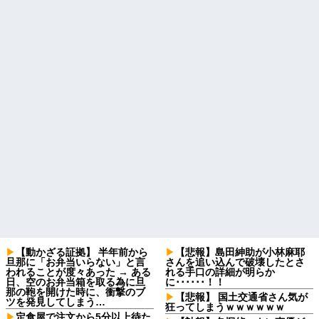
【動かざる証拠】 半年前から
【悲報】島田紳助が小林麻耶
旦那に「お弁当いらない」と言
さんを追い込んで破壊したとさ
われることが度々あった → ある
れる手口の詳細が明らか
日、空のお弁当箱を取る為に旦
に･･････！！
那の鞄を開けた時に、衝撃のブ
【悲報】 国土交通省さん気が
ツを発見してしまう…
狂ってしまうｗｗｗｗｗｗ
定食屋で注文から5分以上待た