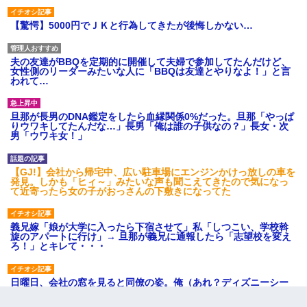
【驚愕】5000円でＪＫと行為してきたが後悔しかない…
夫の友達がBBQを定期的に開催して夫婦で参加してたんだけど、
女性側のリーダーみたいな人に「BBQは友達とやりなよ！」と言
われて…
旦那が長男のDNA鑑定をしたら血縁関係0%だった。旦那「やっぱ
りウワキしてたんだな…」長男「俺は誰の子供なの？」長女・次
男「ウワキ女！」
【GJ!】会社から帰宅中、広い駐車場にエンジンかけっ放しの車を
発見。しかも「ヒィ～」みたいな声も聞こえてきたので気になっ
て近寄ったら女の子がおっさんの下敷きになってた
義兄嫁「娘が大学に入ったら下宿させて」私「しつこい、学校斡
旋のアパートに行け」→ 旦那が義兄に通報したら「志望校を変え
ろ！」とキレて・・・
日曜日、会社の窓を見ると同僚の姿。俺（あれ？ディズニーシー
じゃ？）→俺電話「今何してんの？」同僚「シーで並んでるこ
と！」俺「会社にいない？」→次の瞬間、すごい鳥肌が立った