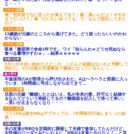
と・・・
俺「初対面でなに言ったか覚えてる？」嫁「臭いんだよ！キモオ
タ？だっけ？」俺「だいたい合ってる。で、なんで告白してきた
の？」→
13歳娘が元嫁のところから逃げてきた。どう扱ったらいいのかわ
からない
医者「糖尿病で余命1年です」 ワイ「知らんわｗどうせ死ぬなら
食べる量増やすわｗ」→結果ｗｗｗｗｗ
9月に付き合い始めたけどこの、この人と結婚はないわと判断して
別れた。その元彼が交通事故で重体になっているらしく…
中途採用のAが部長から呼び出された。Aはヘラヘラと部屋に入っ
ていき、1時間後に号泣しながら出てきて…
旦那の元嫁「離婚したとはいえ、私が本来の妻。許可なく結婚す
るなんてどういう神経してるの？離婚届を記入して持って来い」
→笑いが止まらなくなり・・・
ワイ144kg彼女98kgデブカップル、1年間毎日行為しまくった結
果
夫の友達がBBQを定期的に開催して夫婦で参加してたんだけど、
女性側のリーダーみたいな人に「BBQは友達とやりなよ！」と言