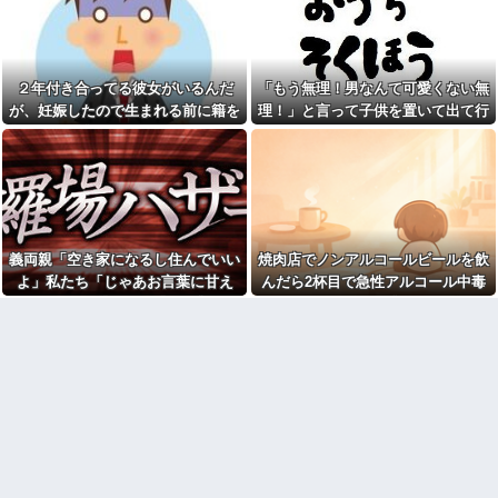
夫は私との会話を何度も忘
女「赤ちゃん抱っこしてみま
れ、楽しみにしていた約束まで
すか～？w」ワイ（やめろおおお
覚えていなかった。その積み重
おおおおおおおおおおお）
ねが限界を迎えて…
血を見て失神した俺が「殺人
親戚の息子が30過ぎてようや
事件の被害者（遺体）」と勘違
２年付き合ってる彼女がいるんだ
「もう無理！男なんて可愛くない無
く結婚したのに3～4年で離婚。
いされ現場が大パニックに！勇
相手の女性の言い分がモラハラ
敢なおばちゃんとオジサン達の
が、妊娠したので生まれる前に籍を
理！」と言って子供を置いて出て行
だったらしい
団結力と勘違い劇がこちらｗｗ
入れたいと言われた。俺は種がほぼ
った息子嫁
【肥満】 103キロで彼氏にフ
【恐怖】浮気相手との写メを
無いはずなのに...
ラれた女の末路が悲惨すぎるｗ
LINEでミス送信する嫁…その後
ｗｗｗ
旦那が取った行動がこれｗｗｗ
ｗ
ワイ手取り15万正社員→副業
でウーバーやってるんやが金が
【画像】このボケて、破壊力
ない
ありすぎてクッソワロタｗｗｗ
ｗｗｗｗｗｗ
祭りって謎だよな、誰が神輿
義両親「空き家になるし住んでいい
焼肉店でノンアルコールビールを飲
担いでるの？屋台出店してる奴
コトメの結婚式で、知らない
よ」私たち「じゃあお言葉に甘え
んだら2杯目で急性アルコール中毒
らは誰の許可を得て商売してる
間にお祝いの歌を弾き語りする
の？
事になってた
て…」→引っ越した途端、予想外の
になった。それで警察と保健所を巻
【画像】宇垣美里「学生時代
旦那の同僚女が旦那の元カ
出来事が待っていて…
き込む騒ぎに…
は全然モテなかったです」←こ
ノ。なのにしょっちゅうペアで
れほんまかぁ？w w w w w w w
仕事してて遅くまで残業したり
w
二人で出張に行ったり。なんで
「今度の出張は一人で行く」っ
【悲報】大卒初任給600万の時
て嘘つくのかな
代へ
wwwwwwwwwwwwwwwwww
休んだ翌日、先輩パートに申
w
し送りあるかと確認したらいき
なりキレられた。このパートの
【悲報】AV女優さん、キモオ
性格悪くないか？
タチー牛弱男どもの「おはよ
う」にブチギレｗｗｗ
【速報】専門家「イオンモー