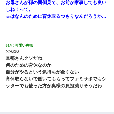
立つし、すぐ見つかるかもしれません』→ 数時間後・・警察『××
お母さんが孫の面倒見て、お前が家事しても良い
さんご存じですか？』
しね！って。
夫はなんのために育休取るつもりなんだろうか…
旦那の元カノをSNSで探して写真を保存して顔面評価スレで写真
を晒してた。ほとんどがブスという評価の中で二人ほど意外に好
評価で苦々しく思った
614
可愛い奥様
>>610
旦那さんクソだね
何のための育休なのか
自分がやるという気持ちが全くない
育休取らないで働いてもらってファミサポでもシ
ッターでも使った方が奥様の負担減りそうだわ