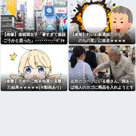
【画像】道頓堀女子「暑すぎて服脱
【速報】れいわ新選組、さん、「い
ごうかと思った」･･････････ﾊﾟｼｬ
のちの党」に改名ｗｗｗｗ
ｯ！！
【衝撃】手術中に熊本地震が直撃し
近所のコープにいる爺さん、隙あら
た結果ｗｗｗｗｗ(※動画あり)
ば他人のカゴに商品を入れようとす
る