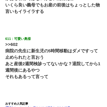
とか知らなかった…
いくら良い義母でもお産の前後はちょっとした物
言いもイライラする
小学生の息子が急に様子がおかしくなった。私「理由を聞いても
『わかんない！』って怒鳴り付けてくるし、困っってる」旦那
「話してみるよ」→ 後日・・・
新卒の女性社員に1年半ストーカーされていた。俺「マジで怖い」
上司「話をしてみる」→女性社員「実は10数年前に…」
611
可愛い奥様
>>602
【考察】兄嫁急死の1年後、兄が引越すというので手伝いに行った
病院の先生に新生児の5時間移動はダメですって
ら下着が入った引き出しの奥にとんでもないモノを見つけた
止められたと言おう
あと産後2週間検診ってないかな？退院してから1
嫁が弁護士を連れてきて「悪いと思うなら慰謝料を払って離婚し
ろ」→ 俺「完全に恐喝になってますね」「お前、これが詐欺だっ
週間後にあるやつ
て知ってる？」
それもあるって言って
男だけどリベンジポノレノの被害者になって未だに人生が立ち直
せない
10年ほど前、息子がまだ年中だった時に離婚したんだけど、一昨
年の暮れに突然息子が職場を訪ねてきた。