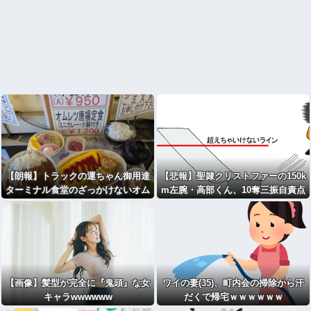
【朗報】トラックの運ちゃん御用達
【悲報】聖隷クリストファーの150k
ターミナル食堂のざっかけないオム
m左腕・高部くん、10奪三振自責点
ライスｗｗｗｗｗｗｗｗｗｗ
0で負けるｗｗｗｗｗｗｗｗｗｗ
【画像】髪型が完全に『鬼頭』な女
ワイの妻(35)、町内会の掃除から汗
キャラwwwwww
だくで帰宅ｗｗｗｗｗｗ