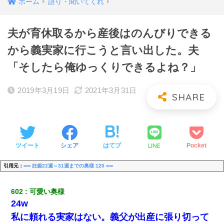
ホーム
語り・聞いてくれ
夫が育休取るから産後はのんびりできる
から義実家に行こうと言い出した。夫
「そしたら俺ゆっくりできるよね？」
2019年3月19日
2021年3月31日
LINE
ツイート
シェア
はてブ
Pocket
引用元：
∞∞ 妊娠22週～31週までの奥様 120 ∞∞
602
可愛い奥様
24w
私に頼れる実家はない。義父が出産に張り切って