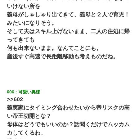
いけない所を
元旦那から復縁要請。息子「最新型のiPhoneも買えない貧乏は嫌
義母がしゃしゃり出てきて、義母と２人で育児！
だ、再婚して」私「なら父親と暮らせ」息子「やった＾＾」私
（もう手遅れだったんだな…）
みたいになりそう。
そして夫はスキル上げないまま、二人の住処に帰
【画像】女の子「お母さん！！私ようやくファッションモデルに
ってきても
選ばれたの！絶対見に来てね！」→悲しい結果がこれ・・・
何も出来ないまま。なんてことにも。
産後すぐ高速で長距離移動も考えものだね。
義兄嫁が義実家で「コロナ陽性だったからこのまま療養させて下
さい」と言い出してド修羅場になった
私は家が貧しくて、手に職をつけようと看護師になった。だけど
卒業を控えた年の1月末、車にひかれて看護師になれなくなった。
606
可愛い奥様
高1のとき男に襲われ、不妊の叔母に頼まれて出産。→叔母夫婦が
>>602
養子縁組してアメリカに子供を連れ帰った。→9・11で叔母夫婦が
亡くなってしまい…
義実家にタイミング合わせたいから帝リスクの高
い帝王切開とな？
出張中の旦那から『フリンしやがって、このクズ』と電話が。私
母体はどうでもいいのか？話聞くだけでムッカム
「本当に家まで来たの？証拠は？」旦那「俺の言葉が信じられな
いのか！」→ 離婚後
カしてくるわ。