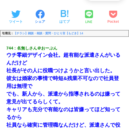
LINE
ツイート
シェア
はてブ
Pocket
引用元：
【チラシ】雑談・相談・質問・ひとり言【もどき】14
744
名無しさん＠おーぷん
ウチ零細デザイン会社。超有能な派遣さんがいる
んだけど
社長がその人に役職つけようかと言い出した。
彼女は婚家の事情で時短&残業不可なので社員登
用は無理で
でも、新人から、派遣から指導されるのは嫌って
意見が出てるらしくて。
キャリアも充分で有能なのは皆嫌ってほど知って
るから
社員なら確実に管理職なんだけど、派遣さんで役