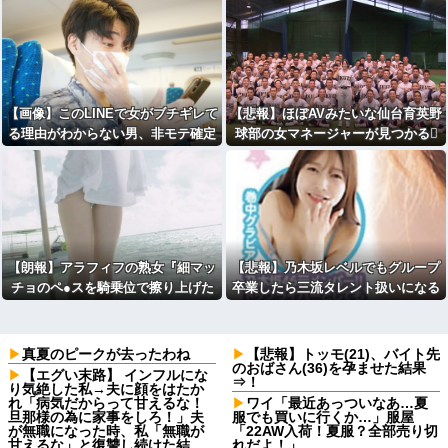
【画像】このLINEで女がブチギレて
【悲報】ほぼAVみたいな仙台育英野
る理由がわからない男、非モテ確定
球部の女マネージャーが見つかる🫪
ｗｗｗｗｗｗｗｗｗ
【朗報】アラフィフの熟女『細マッ
【悲報】乃木坂レベルでもグループ
チョのペ●スを騎乗位で擦り上げた
卒業したら三流タレント扱いになる
い』
模様・・・
真夏のピークが去ったわね
【悲報】トッモ(21)、バイト先
のおばさん(36)を孕ませた結果
【エグい末路】 インフルにな
⇒！
り気絶した私→夫に顔をはたか
れ「病気だからって甘えるな！
ワイ「最近あっついなあ…夏
旦那様の為に家事をしろ！」夫
服でも買いに行くか…」服屋
が無職になった時、私「無職が
「22AW入荷！夏服？全部売り切
甘えるな」と復讐し続けた結
れだよ！」