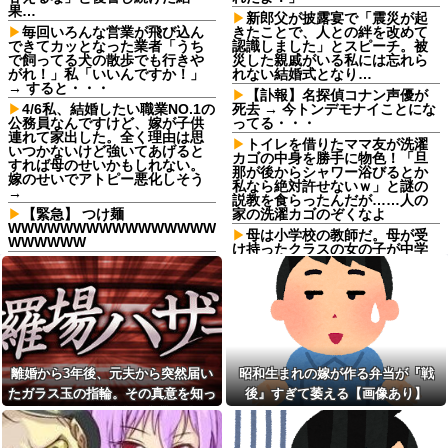
果…
新郎父が披露宴で「震災が起
毎回いろんな営業が飛び込ん
きたことで、人との絆を改めて
できてカッとなった業者「うち
認識しました」とスピーチ。被
で飼ってる犬の散歩でも行きや
災した親戚がいる私には忘れら
がれ！」私「いいんですか！」
れない結婚式となり…
→ すると・・・
【訃報】名探偵コナン声優が
4/6私、結婚したい職業NO.1の
死去 → 今トンデモナイことにな
公務員なんですけど、嫁が子供
ってる・・・
連れて家出した。全く理由は思
トイレを借りたママ友が洗濯
いつかないけど強いてあげると
カゴの中身を勝手に物色！「旦
すれば母のせいかもしれない。
那が後からシャワー浴びるとか
嫁のせいでアトピー悪化しそう
私なら絶対許せないｗ」と謎の
→
説教を食らったんだが……人の
【緊急】 つけ麺
家の洗濯カゴのぞくなよ
WWWWWWWWWWWWWWWW
母は小学校の教師だ。母が受
WWWWWW
け持ったクラスの女の子が中学
「2年間、たぶん1日4回は握っ
でいじめを受けているようで母
てた」ラスベガスで買った3,000
を頼ってくる
円のキーホルダーを調べたら
【悲報】外国人受け入れ反
友達にフリンしてる事を打ち
対、大幅に増加してしまう。若
明けられた。私もその頃、旦那
い世代で多く、「日本社会には
とうまくいっておらず...
希望がない」人ほど反対に転じ
る
勝って欲しいスポーツの試合
離婚から3年後、元夫から突然届い
昭和生まれの嫁が作る弁当が『戦
って私が見ると負けることがす
【画像】このLINEで女がブチ
ごく多い気がしてる
ギレてる理由がわからない男、
たガラス玉の指輪。その真意を知っ
後』すぎて萎える【画像あり】
非モテ確定ｗｗｗｗｗｗｗｗｗ
従姉妹「条件のいい男が全然
た瞬間、私も弁護士も言葉を失っ
いない！」私「理想が高すぎる
トイレを借りたママ友が洗濯
て…
んじゃ…？」→婚活の愚痴を聞
カゴの中身を勝手に物色！「旦