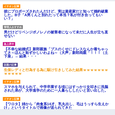
彼にプロポーズされたんだけど、実は資産家だと知って婚約破棄
した。B子「A男くんと別れたって本当？私が付き合ってもい
い？」
男だけどリベンジポノレノの被害者になって未だに人生が立ち直
せない
【不幸な結婚式】新郎親族「ブスのくせにドレスなんか着ちゃっ
てさ～ほんと恥ずかしいわよね～（大声」新郎両親「！！！（土
下座」→ 結果・・・
生保レディと行為する為に駆け引きしてみた結果ｗｗｗｗｗｗｗ
ｗｗｗｗｗ
スマホを与えられて、中学卒業する頃にはすっかり女叩きに洗脳
された弟が、大学進学のために一人暮らししたいと言い出した。
【ワロタ】姉から「肉食系14才、乳丸出し、毛はうっすら生えか
け」というタイトルで画像が送られてきた