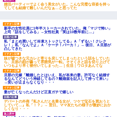
婚活パーティーでよく会う美女がいた。こんな完璧な容姿を持っ
てしても結婚て難しいんだなぁ…と思ってた
新卒の女性社員に1年半ストーカーされていた。俺「マジで怖い」
上司「話をしてみる」→女性社員「実は10数年前に…」
私「まとめ買いして冷凍ストックしてる」Ａ「ずるい！クレク
レ！」私「なんでよ」Ａ「ケーチ！バーカ！」→ 後日、Ａ旦那が
凸してきた
妹が嘘つきな元カレと寄りを戻してしまったという話をしていた
ら、旦那の顔が曇って雰囲気が一転。そそくさと話を切り上げて
いつもより早く寝付いてしまった…｜生活｜ワロタあんてな
旦那の元嫁「離婚したとはいえ、私が本来の妻。許可なく結婚す
るなんてどういう神経してるの？離婚届を記入して持って来い」
→笑いが止まらなくなり・・・
妻が亡くなったんだけど正直ガチで嬉しい
デパートの外商『私さんだと名乗る女が、ツケで宝石を買おうと
していて…』私「！？」→ 翌日。ママ友たちの様子が微妙におか
しくなり・・・