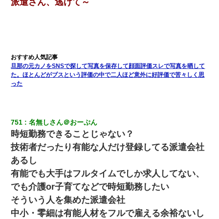
派遣さん、逃げて～
昨日37歳のおばさんと行為したんだけどめちゃくちゃだった
全く親しくないママ友Aから突然「飲み会しよう」と誘われたがお
断りした。後日Aの企みを知ってゾッとするやら腹立つやら！
旦那の元カノをSNSで探して写真を保存して顔面評価スレで写真を晒して
妊娠中に「おいこのブタ女！てめー席譲れ！」と絡まれ腹を殴る
真似された。泣きながら夫に話すと一年後に…
た。ほとんどがブスという評価の中で二人ほど意外に好評価で苦々しく思
った
兄の新しい嫁がやらかしすぎて辛い。当たり前のように実家や姪
の幼稚園に来る
751
名無しさん＠おーぷん
【衝撃】ある工場に配属すると、女の人がみんな退職してしま
時短勤務できることじゃない？
う。会社「仕事がハードだし田舎で娯楽も少ないからキツイの
か…」→ 実際は違った
技術者だったり有能な人だけ登録してる派遣会社
あるし
隣の部屋の住民の母親、オートロックを突破してマンションに入
有能でも大手はフルタイムでしか求人してない、
り込んできたみたいで、ずっとドアの前で喚いてて滅茶苦茶うる
さかった。
でも介護or子育てなどで時短勤務したい
そういう人を集めた派遣会社
旦那の元嫁「離婚したとはいえ、私が本来の妻。許可なく結婚す
中小・零細は有能人材をフルで雇える余裕ないし
るなんてどういう神経してるの？離婚届を記入して持って来い」