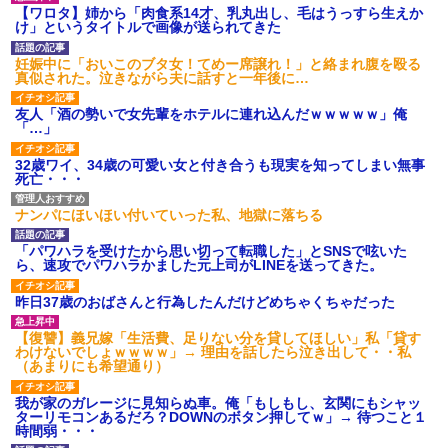
ｗｗｗ
【ワロタ】姉から「肉食系14才、乳丸出し、毛はうっすら生えか
【愕然】白のクラウン俺氏、
け」というタイトルで画像が送られてきた
高速道路左車線を制限速度で走
った結果wwwwwwwwwwww
妊娠中に「おいこのブタ女！てめー席譲れ！」と絡まれ腹を殴る
百年の恋12-899 食べた量を
真似された。泣きながら夫に話すと一年後に…
張り合ってくる
【悲報】佐藤輝明・・・２軍
友人「酒の勢いで女先輩をホテルに連れ込んだｗｗｗｗｗ」俺
でも盛大にやらかす←あまり悲
「…」
しませないでくれ
32歳ワイ、34歳の可愛い女と付き合うも現実を知ってしまい無事
死亡・・・
ナンパにほいほい付いていった私、地獄に落ちる
「パワハラを受けたから思い切って転職した」とSNSで呟いた
ら、速攻でパワハラかました元上司がLINEを送ってきた。
昨日37歳のおばさんと行為したんだけどめちゃくちゃだった
【復讐】義兄嫁「生活費、足りない分を貸してほしい」私「貸す
わけないでしょｗｗｗｗ」→ 理由を話したら泣き出して・・私
（あまりにも希望通り）
我が家のガレージに見知らぬ車。俺「もしもし、玄関にもシャッ
ターリモコンあるだろ？DOWNのボタン押してｗ」→ 待つこと１
時間弱・・・