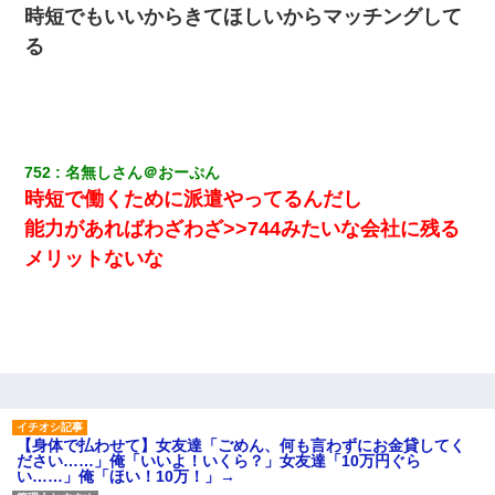
→笑いが止まらなくなり・・・
時短でもいいからきてほしいからマッチングして
る
【悲報】嫁がワイのこと嫌いっぽいから単身赴任した結果
体中に赤い蕁麻疹みたいなのができて、皮膚科にいったら「ジベ
ル薔薇色ひこう疹」という症状だと言われた
752
名無しさん＠おーぷん
時短で働くために派遣やってるんだし
【衝撃】職場に入って来た綺麗な新人さんに職場を案内すること
に → 新人「ドンッ！」私「！？」→ 突然、突き飛ばされて左手
能力があればわざわざ>>744みたいな会社に残る
の甲を踏みつけられて…
メリットないな
ずっとニートだと思ってた同居の義弟が投資で旦那より稼いでる
とか知らなかった…
とっさに女児を捕まえたら変質者扱いされた。母親「あっち行っ
てよ！気持ち悪い！（ｼｯｼｯ」→ 後日、俺を見つけた母親がすっ飛
んできて・・・
【身体で払わせて】女友達「ごめん、何も言わずにお金貸してく
書店「息子さんが万引きしました」私「はっ？(息子目の前にいる
ださい……」俺「いいよ！いくら？」女友達「10万円ぐら
し…)うちの子ではないので迎えに行きません」→息子を名乗って
い……」俺「ほい！10万！」→
た人物の正体が判明するも・・・