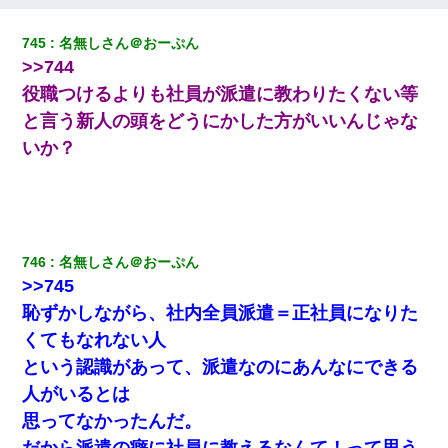
【衝撃】嫁父の会社に勤続１０年、手取り１４万 → 俺「２２万も
らえる会社から誘われた。転職したい」義父「クビ！（激怒」嫁
745
名無しさん＠おーぷん
「離婚！（激怒」
>>744
役職つけるよりも社員が派遣に教わりたくない等
【復讐】義兄嫁「生活費、足りない分を貸してほしい」私「貸す
わけないでしょｗｗｗｗ」→ 理由を話したら泣き出して・・私
と言う新人の頭をどうにかした方がいいんじゃな
（あまりにも希望通り）
いか？
【身体で払わせて】女友達「ごめん、何も言わずにお金貸してく
ださい……」俺「いいよ！いくら？」女友達「10万円ぐら
い……」俺「ほい！10万！」→
746
名無しさん＠おーぷん
結婚生活10ヶ月目で嫁から一方的に「もう冷めた」と離婚切り出
された
>>745
恥ずかしながら、社内全員派遣＝正社員になりた
デパートの外商『私さんだと名乗る女が、ツケで宝石を買おうと
くてもなれない人
していて…』私「！？」→ 翌日。ママ友たちの様子が微妙におか
しくなり・・・
という認識があって、派遣なのにあんなにできる
人がいるとは
朝起きたら嫁がいなかった。俺（嫁も嫁実家も電話に出ない…不
思ってなかったんだ。
安だ）→ 仕事を早退して帰宅すると、嫁と嫁両親と知らない男が
２人・・・
だから派遣の癖に社員に教えるなんて！って思う