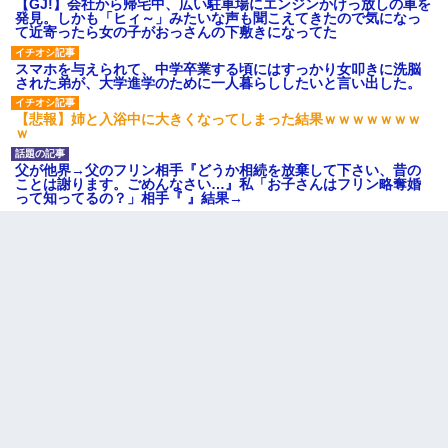
【GJ!】会社から帰宅中、広い駐車場にエンジンかけっ放しの車を
発見。しかも「ヒィ～」みたいな声も聞こえてきたので気になっ
て近寄ったら女の子がおっさんの下敷きになってた
スマホを与えられて、中学卒業する頃にはすっかり女叩きに洗脳
された弟が、大学進学のために一人暮らししたいと言い出した。
【悲報】姉と入浴中に大きくなってしまった結果ｗｗｗｗｗｗｗ
ｗ
父が他界→父のフリン相手『どうか相続を放棄して下さい、昔の
ことは謝ります。ごめんなさい…』私「お子さんはフリン略奪婚
って知ってるの？」相手『 』結果→