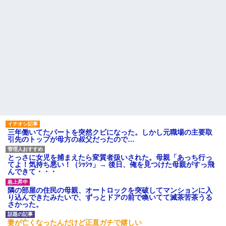
三年働いてたパートを突然クビになった。しかし元職場の主要取
引先のトップが母方の叔父だったので…
とっさに女児を捕まえたら変質者扱いされた。母親「あっち行っ
てよ！気持ち悪い！（ｼｯｼｯ」→ 後日、俺を見つけた母親がすっ飛
んできて・・・
隣の部屋の住民の母親、オートロックを突破してマンションに入
り込んできたみたいで、ずっとドアの前で喚いてて滅茶苦茶うる
さかった。
妻が亡くなったんだけど正直ガチで嬉しい