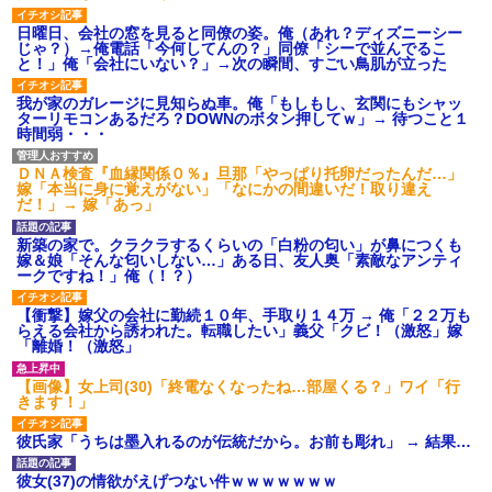
日曜日、会社の窓を見ると同僚の姿。俺（あれ？ディズニーシー
じゃ？）→俺電話「今何してんの？」同僚「シーで並んでるこ
と！」俺「会社にいない？」→次の瞬間、すごい鳥肌が立った
我が家のガレージに見知らぬ車。俺「もしもし、玄関にもシャッ
ターリモコンあるだろ？DOWNのボタン押してｗ」→ 待つこと１
時間弱・・・
ＤＮＡ検査『血縁関係０％』旦那「やっぱり托卵だったんだ…」
嫁「本当に身に覚えがない」「なにかの間違いだ！取り違え
だ！」→ 嫁「あっ」
新築の家で。クラクラするくらいの「白粉の匂い」が鼻につくも
嫁＆娘「そんな匂いしない…」ある日、友人奥「素敵なアンティ
ークですね！」俺（！？）
【衝撃】嫁父の会社に勤続１０年、手取り１４万 → 俺「２２万も
らえる会社から誘われた。転職したい」義父「クビ！（激怒」嫁
「離婚！（激怒」
【画像】女上司(30)「終電なくなったね…部屋くる？」ワイ「行
きます！」
彼氏家「うちは墨入れるのが伝統だから。お前も彫れ」 → 結果…
彼女(37)の情欲がえげつない件ｗｗｗｗｗｗｗ