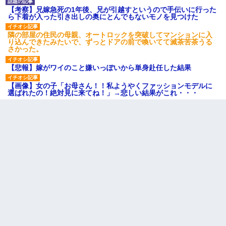
【考察】兄嫁急死の1年後、兄が引越すというので手伝いに行った
ら下着が入った引き出しの奥にとんでもないモノを見つけた
隣の部屋の住民の母親、オートロックを突破してマンションに入
り込んできたみたいで、ずっとドアの前で喚いてて滅茶苦茶うる
さかった。
【悲報】嫁がワイのこと嫌いっぽいから単身赴任した結果
【画像】女の子「お母さん！！私ようやくファッションモデルに
選ばれたの！絶対見に来てね！」→悲しい結果がこれ・・・