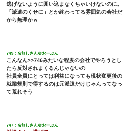
逃げないように囲い込まなくちゃいけないのに。
父親がくも膜下出血で突然ﾀﾋ。→母の貯金が0なことが判明。→母
「私を家に置いてほしい、どうか見捨てないで(土下座」俺・嫁
「派遣のくせに」とか終わってる雰囲気の会社だ
「…」
から無理かｗ
妹が嘘つきな元カレと寄りを戻してしまったという話をしていた
ら、旦那の顔が曇って雰囲気が一転。そそくさと話を切り上げて
いつもより早く寝付いてしまった…｜生活｜ワロタあんてな
749
名無しさん＠おーぷん
何年か前に妹は離婚している。当時生まれた姪が義弟の子じゃな
かったため妹有責での離婚になり…
こんなん>>746みたいな程度の会社でやろうとし
たら反対されまくるんじゃないの
夫の友達がBBQを定期的に開催して夫婦で参加してたんだけど、
社員全員にとっては利益になっても現状変更後の
女性側のリーダーみたいな人に「BBQは友達とやりなよ！」と言
われて…
就業規則で得するのは元派遣だけじゃんってなっ
て荒れそう
父が他界→父のフリン相手『どうか相続を放棄して下さい、昔の
ことは謝ります。ごめんなさい…』私「お子さんはフリン略奪婚
って知ってるの？」相手『 』結果→
【悲報】お風呂で父親と姉が完全に行為してるんだが...
747
名無しさん＠おーぷん