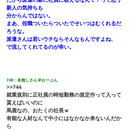
新人の気持ちも
私「まとめ買いして冷凍ストックしてる」Ａ「ずるい！クレク
分からんではない。
レ！」私「なんでよ」Ａ「ケーチ！バーカ！」→ 後日、Ａ旦那が
凸してきた
まあ、役職ついたらついたでそいつはむくれるだ
ろうな。
今日夫の実家に泊ったんだけど、朝起きたら股間がなんかモッコ
派遣さんは若いウチならそんなもんですよね、
リしてた
で流してくれてるのが幸い。
元旦那から復縁要請。息子「最新型のiPhoneも買えない貧乏は嫌
だ、再婚して」私「なら父親と暮らせ」息子「やった＾＾」私
（もう手遅れだったんだな…）
【まぬけ】夫「離婚だ！」私「わかった。で？」夫「慰謝料
748
名無しさん＠おーぷん
だ！」私「いいけど弁護士通して。私も請求する」夫「」
>>744
就業規則に正社員の時短勤務の規定作って入って
妻と同居し始めたときから、よく妻が「どこかで音漏れしてな
貰えばいいのに
い？音楽聞こえる」と言っていて…
馬鹿なの、おたくの社長ｗ
有能な人材なんて中小にはなかなか来ないんだか
日航機墜落事故の「ここからは日本語で大丈夫ですよ〜」の絶望
感がヤバイ・・・
ら