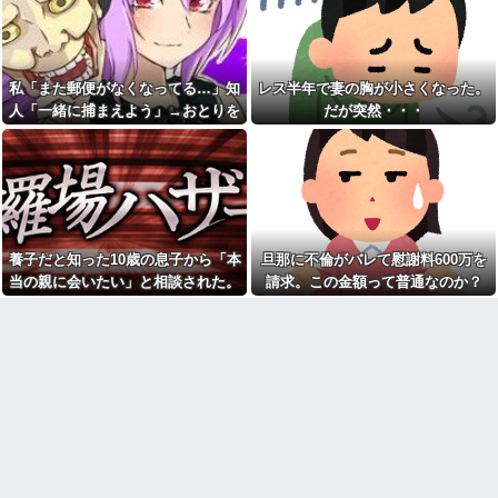
き続けた結果…
那が後からシャワー浴びるとか
私なら絶対許せないｗ」と謎の
お腹の中にいる子供が男だと
説教を食らったんだが……人の
判明したら嫁がキレ出した。嫁
家の洗濯カゴのぞくなよ
はどうしても女が欲しかったら
しく...
トイレを借りたママ友が洗濯
私「また郵便がなくなってる…」知
レス半年で妻の胸が小さくなった。
カゴの中身を勝手に物色！「旦
ドラッグストア勤務中。カー
那が後からシャワー浴びるとか
人「一緒に捕まえよう」→おとりを
だが突然・・・
ド払いの商品を現金で返金して
私なら絶対許せないｗ」と謎の
ほしいと言い張る女性客。断っ
仕掛けたら泥奥がまんまと引っかか
説教を食らったんだが……人の
ても引き下がらず、その後まさ
家の洗濯カゴのぞくなよ
り…
かの展開に…
トメが義弟嫁を嬉々として嫁
【驚愕】 社長「役立たずの中
いびり。諫めても、エネ義弟が
年社員解雇したら若手もみんな
「悪く取りすぎ！」と話を聞か
辞めてしまった…」
ない。私(さすが兄弟)→当時エネ
お前ら「日本も核武装汁！」
夫だった夫と嫁いびりトメのド
←１万発の核弾頭どこに
ラマ仕立ての動画を送った結果
養子だと知った10歳の息子から「本
旦那に不倫がバレて慰謝料600万を
【画像】恋する女さん、ネッ
初めての子供でてんてこ舞い
当の親に会いたい」と相談された。
請求。この金額って普通なのか？
ト民が驚愕する大変身を遂げて
の我が家にトメが月イチで泊ま
正直に答えたら夫婦関係が急変し
しまう←コレは凄過ぎるw w w
りに来る。知らぬ間に「トメの
w w w w w
部屋」までできてた。ママン大
て…
好き夫に抗議したら怒り狂うだ
【悲報】へずまりゅう（35）
ろうな…
ボランティアのため熊本に行く
も体調不良で病院に行く
私は生まれつき身体障害があ
る。母が反対を押し切って産ん
女芸人の吉住さん（36）メイ
だが、結局離婚。私と母は母方
クしたら普通に美人の部類だっ
の伯父家族が同居してる母実家
たと判明ｗｗｗｗｗｗｗｗｗ
に住む事に。4歳になったある
【悲報】乃木坂レベルでもグ
日、母が突然いなくなった…
ループ卒業したら三流タレント
僕ハイエース乗り、パチンコ
扱いになる模様・・・
屋の駐車場にいるけど隣に停め