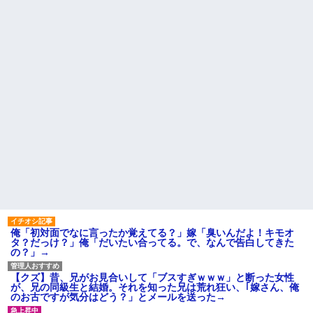
私「また郵便がなくなって
たらおっさんがぶち切れてき
る…」知人「一緒に捕まえよ
た…他
う」→おとりを仕掛けたら泥奥
挨拶で難聴を侮辱してきたト
がまんまと引っかかり…
メから久々に電話。トメ「私は
ハードオフに売っていた4万
元気よ！」私「でもお義父さん
4000円のフィギュアがヤバすぎ
から…」トメの『痔』に効く温
るｗｗｗｗｗｗ「こんな高い
泉を紹介してあげたら大発狂し
の？ｗｗ」「逆に超安い」
た←お義父さんノリノリで温泉
行ってて草
私「ちょっと、人の家の金庫
触らないでよ！」キチママ『そ
【修羅場】間男に濡れ衣を着
こに金庫があったから、開けて
せられたサレ夫の反撃がエグす
みようとしただけ☆』義兄「泥
ぎるｗｗｗｗ
は出てけ！二度と来るな！」結
【腹筋崩壊】見た瞬間吹いた
果・・・
画像を貼っていくスレｗｗｗｗ
私「初めて飲む味だけどなん
【修羅場】父の浮気相手がま
のお茶？」彼「ちっ！」私「」
さかの男！？私が突き止めた結
【GIF】JSのカンチョーワロ
果ｗｗｗｗ
タ
社会人1年目の時、下の階に住
後続車にクラクションを鳴ら
んでる40代半ばくらいの独身女
され彼氏が逆切れ。「何クラク
性に狙われかけた
ション鳴らしてんだ！降りてこ
俺「初対面でなに言ったか覚えてる？」嫁「臭いんだよ！キモオ
主な税金の成り立ちを調べて
いよ！」と怒鳴りだし...
タ？だっけ？」俺「だいたい合ってる。で、なんで告白してきた
みたよ
の？」→
【衝撃】報酬100万円超の治験
募集がこちらｗｗｗｗｗ(※画像
あり)
【クズ】昔、兄がお見合いして「ブスすぎｗｗｗ」と断った女性
【ネット騒然】惨殺されたタ
が、兄の同級生と結婚。それを知った兄は荒れ狂い、｢嫁さん、俺
ワマン頂き女子のこの動画、す
のお古ですが気分はどう？」とメールを送った→
げえええええｗｗｗｗｗｗｗｗ