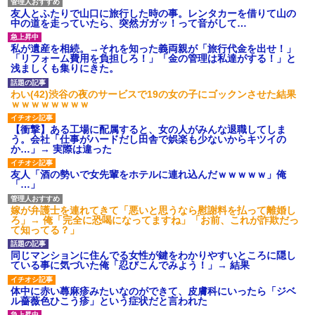
友人とふたりで山口に旅行した時の事。レンタカーを借りて山の
中の道を走っていたら、突然ガガッ！って音がして…
嫁に不倫されたから嫁と不倫相手に1000万の慰謝料請求した
私が遺産を相続。→それを知った義両親が「旅行代金を出せ！」
「リフォーム費用を負担しろ！」「金の管理は私達がする！」と
【悲報】姉と入浴中に大きくなってしまった結果ｗｗｗｗｗｗｗ
浅ましくも集りにきた。
ｗ
わい(42)渋谷の夜のサービスで19の女の子にゴックンさせた結果
ｗｗｗｗｗｗｗｗ
婚活パーティーでよく会う美女がいた。こんな完璧な容姿を持っ
てしても結婚て難しいんだなぁ…と思ってた
【衝撃】ある工場に配属すると、女の人がみんな退職してしま
う。会社「仕事がハードだし田舎で娯楽も少ないからキツイの
か…」→ 実際は違った
友人「酒の勢いで女先輩をホテルに連れ込んだｗｗｗｗｗ」俺
「…」
嫁が弁護士を連れてきて「悪いと思うなら慰謝料を払って離婚し
ろ」→ 俺「完全に恐喝になってますね」「お前、これが詐欺だっ
て知ってる？」
同じマンションに住んでる女性が鍵をわかりやすいところに隠し
ている事に気づいた俺「忍びこんでみよう！」→ 結果
体中に赤い蕁麻疹みたいなのができて、皮膚科にいったら「ジベ
ル薔薇色ひこう疹」という症状だと言われた