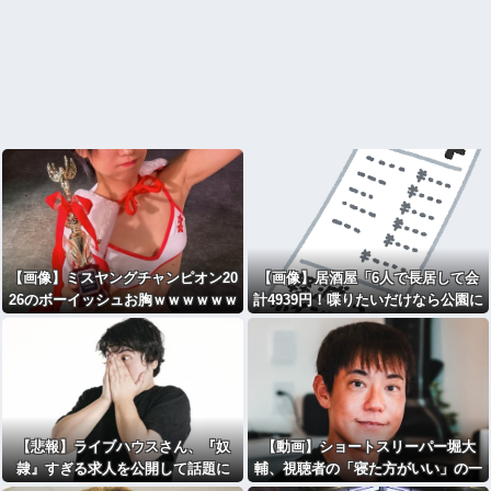
【画像】ミスヤングチャンピオン20
【画像】居酒屋「6人で長居して会
26のボーイッシュお胸ｗｗｗｗｗｗ
計4939円！喋りたいだけなら公園に
ｗｗｗｗｗｗｗｗｗｗｗｗｗｗ
行ってくれ（怒」
【悲報】ライブハウスさん、『奴
【動画】ショートスリーパー堀大
隷』すぎる求人を公開して話題に
輔、視聴者の「寝た方がいい」の一
言に鬼激怒ｗｗｗｗ