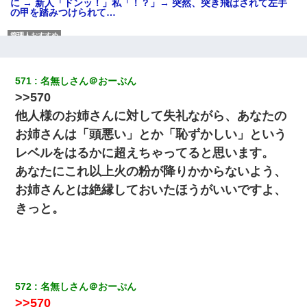
に → 新人「ドンッ！」私「！？」→ 突然、突き飛ばされて左手
の甲を踏みつけられて…
同じマンションに住んでる女性が鍵をわかりやすいところに隠し
ている事に気づいた俺「忍びこんでみよう！」→ 結果
571
名無しさん＠おーぷん
婚活パーティーでよく会う美女がいた。こんな完璧な容姿を持っ
>>570
てしても結婚て難しいんだなぁ…と思ってた
他人様のお姉さんに対して失礼ながら、あなたの
お姉さんは「頭悪い」とか「恥ずかしい」という
私（23）冗談のつもりで上司（27）に胸を揉ませた結果・・・
レベルをはるかに超えちゃってると思います。
あなたにこれ以上火の粉が降りかからないよう、
【考察】兄嫁急死の1年後、兄が引越すというので手伝いに行った
ら下着が入った引き出しの奥にとんでもないモノを見つけた
お姉さんとは絶縁しておいたほうがいいですよ、
きっと。
クラスで一人無口で誰とも話さない男子がいた。→修学旅行に来
なかったその男子に女子達がお土産を渡した。5分後…
元夫の連れ子「俺の結婚式の時くらい、母親としての責任を果た
そうとは思わないのか！」→どうも連れ子は…
572
名無しさん＠おーぷん
>>570