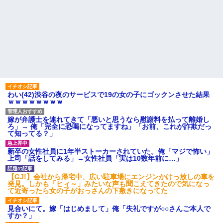
13歳娘が元嫁のところから逃げてきた。どう扱ったらいいのかわ
からない
嫁が弁護士を連れてきて「悪いと思うなら慰謝料を払って離婚し
ろ」→ 俺「完全に恐喝になってますね」「お前、これが詐欺だっ
て知ってる？」
嫁に不倫されたから嫁と不倫相手に1000万の慰謝料請求した
わい(42)渋谷の夜のサービスで19の女の子にゴックンさせた結果
彼にプロポーズされたんだけど、実は資産家だと知って婚約破棄
ｗｗｗｗｗｗｗｗ
した。B子「A男くんと別れたって本当？私が付き合ってもい
い？」
嫁が弁護士を連れてきて「悪いと思うなら慰謝料を払って離婚し
ろ」→ 俺「完全に恐喝になってますね」「お前、これが詐欺だっ
て知ってる？」
小2の頃、妹と昼寝してたら家が火事になってて気づくと逃げ場が
なかった。妹を抱き締めて「ﾀﾋんじゃうよ」って泣いてたら…
新卒の女性社員に1年半ストーカーされていた。俺「マジで怖い」
上司「話をしてみる」→女性社員「実は10数年前に…」
妻と同居し始めたときから、よく妻が「どこかで音漏れしてな
【GJ!】会社から帰宅中、広い駐車場にエンジンかけっ放しの車を
い？音楽聞こえる」と言っていて…
発見。しかも「ヒィ～」みたいな声も聞こえてきたので気になっ
て近寄ったら女の子がおっさんの下敷きになってた
新築の家で。クラクラするくらいの「白粉の匂い」が鼻につくも
見合いにて。嫁「はじめまして」俺「失礼ですが○○さんご本人で
嫁＆娘「そんな匂いしない…」ある日、友人奥「素敵なアンティ
すか？」
ークですね！」俺（！？）