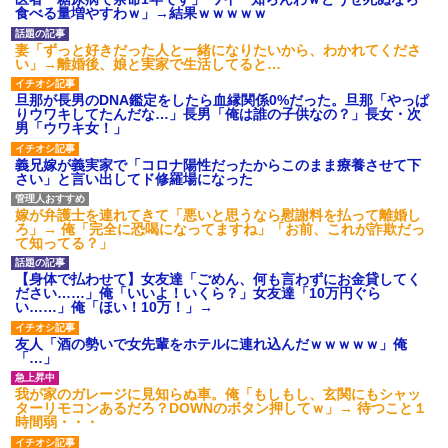
あり)
食べる量増やすわｗ」→結果ｗｗｗｗｗ
【ネット騒然】惨殺されたタ
ワマン頂き女子のこの動画、す
妻「ずっと好きだった人と一緒になりたいから、わかれてくださ
げえええええｗｗｗｗｗｗｗｗ
い」→離婚後、娘と実家で生活してると…
ｗｗｗ
【愕然】白のクラウン俺氏、
旦那が長男のDNA鑑定をしたら血縁関係0%だった。旦那「やっぱ
高速道路左車線を制限速度で走
りウワキしてたんだな…」長男「俺は誰の子供なの？」長女・次
った結果wwwwwwwwwwww
男「ウワキ女！」
百年の恋12-899 食べた量を
張り合ってくる
義兄嫁が義実家で「コロナ陽性だったからこのまま療養させて下
さい」と言い出してド修羅場になった
【悲報】佐藤輝明・・・２軍
でも盛大にやらかす←あまり悲
しませないでくれ
嫁が弁護士を連れてきて「悪いと思うなら慰謝料を払って離婚し
ろ」→ 俺「完全に恐喝になってますね」「お前、これが詐欺だっ
て知ってる？」
【身体で払わせて】女友達「ごめん、何も言わずにお金貸してく
ださい……」俺「いいよ！いくら？」女友達「10万円ぐら
い……」俺「ほい！10万！」→
友人「酒の勢いで女先輩をホテルに連れ込んだｗｗｗｗｗ」俺
「…」
我が家のガレージに見知らぬ車。俺「もしもし、玄関にもシャッ
ターリモコンあるだろ？DOWNのボタン押してｗ」→ 待つこと１
時間弱・・・