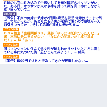
近所のお寺に住み込みで手伝いしてる知的障害のオッサンがい
た。ある日、オッサンが火かき棒を持って顔を真っ赤にしながら
走り回っていて…
【戦争】不妊の俺嫁に弟嫁が2日間4歳児を託児 俺嫁はそこまで気
にしてなかったが、あまりにも子供が俺嫁に懐くので最後らへん
顔引きつってた → そして弟嫁が迎えに来た翌日…
ＤＮＡ検査『血縁関係０％』旦那「やっぱり托卵だったんだ…」
嫁「本当に身に覚えがない」「なにかの間違いだ！取り違え
だ！」→ 嫁「あっ」
同じマンションに住んでる女性が鍵をわかりやすいところに隠し
ている事に気づいた俺「忍びこんでみよう！」→ 結果
【驚愕】5000円でＪＫと行為してきたが後悔しかない…