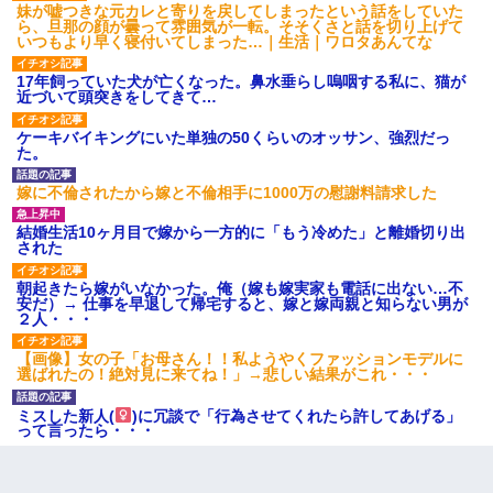
妹が嘘つきな元カレと寄りを戻してしまったという話をしていた
ら、旦那の顔が曇って雰囲気が一転。そそくさと話を切り上げて
いつもより早く寝付いてしまった…｜生活｜ワロタあんてな
【復讐】義兄嫁「生活費、足りない分を貸してほしい」私「貸す
わけないでしょｗｗｗｗ」→ 理由を話したら泣き出して・・私
（あまりにも希望通り）
17年飼っていた犬が亡くなった。鼻水垂らし嗚咽する私に、猫が
近づいて頭突きをしてきて…
ケーキバイキングにいた単独の50くらいのオッサン、強烈だっ
高1のとき男に襲われ、不妊の叔母に頼まれて出産。→叔母夫婦が
た。
養子縁組してアメリカに子供を連れ帰った。→9・11で叔母夫婦が
亡くなってしまい…
嫁に不倫されたから嫁と不倫相手に1000万の慰謝料請求した
結婚生活10ヶ月目で嫁から一方的に「もう冷めた」と離婚切り出
された
朝起きたら嫁がいなかった。俺（嫁も嫁実家も電話に出ない…不
安だ）→ 仕事を早退して帰宅すると、嫁と嫁両親と知らない男が
２人・・・
【画像】女の子「お母さん！！私ようやくファッションモデルに
選ばれたの！絶対見に来てね！」→悲しい結果がこれ・・・
ミスした新人(
)に冗談で「行為させてくれたら許してあげる」
って言ったら・・・