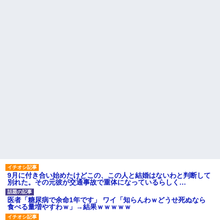
らいなら、渡さないほうがマシだからね」→ ６０万したと話した
ら・・・
嫁の妹（26歳）がずっとウチに泊まりに来た結果→俺がヤバイｗ
ｗｗｗｗｗｗｗ
旦那が長男のDNA鑑定をしたら血縁関係0%だった。旦那「やっぱ
りウワキしてたんだな…」長男「俺は誰の子供なの？」長女・次
男「ウワキ女！」
義兄嫁「娘が大学に入ったら下宿させて」私「しつこい、学校斡
旋のアパートに行け」→ 旦那が義兄に通報したら「志望校を変え
ろ！」とキレて・・・
【悲報】お風呂で父親と姉が完全に行為してるんだが...
9月に付き合い始めたけどこの、この人と結婚はないわと判断して
父親がくも膜下出血で突然ﾀﾋ。→母の貯金が0なことが判明。→母
別れた。その元彼が交通事故で重体になっているらしく…
「私を家に置いてほしい、どうか見捨てないで(土下座」俺・嫁
「…」
医者「糖尿病で余命1年です」 ワイ「知らんわｗどうせ死ぬなら
食べる量増やすわｗ」→結果ｗｗｗｗｗ
【衝撃】女友達から行為中に告白されてOKした結果