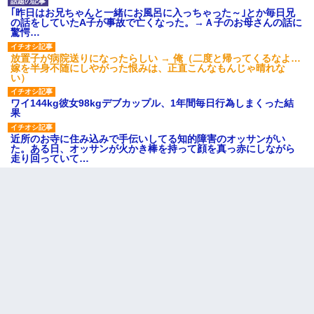
｢昨日はお兄ちゃんと一緒にお風呂に入っちゃった～｣とか毎日兄
の話をしていたA子が事故で亡くなった。→Ａ子のお母さんの話に
驚愕…
放置子が病院送りになったらしい → 俺（二度と帰ってくるなよ…
嫁を半身不随にしやがった恨みは、正直こんなもんじゃ晴れな
い）
ワイ144kg彼女98kgデブカップル、1年間毎日行為しまくった結
果
近所のお寺に住み込みで手伝いしてる知的障害のオッサンがい
た。ある日、オッサンが火かき棒を持って顔を真っ赤にしながら
走り回っていて…