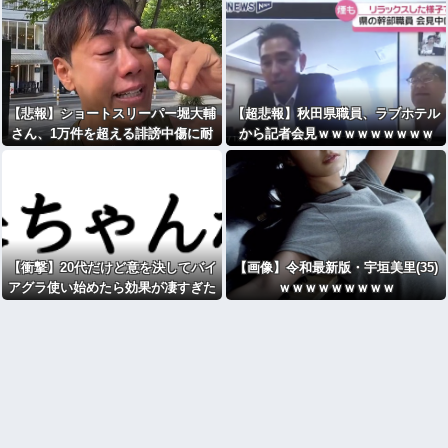
【悲報】ショートスリーパー堀大輔
【超悲報】秋田県職員、ラブホテル
さん、1万件を超える誹謗中傷に耐
から記者会見ｗｗｗｗｗｗｗｗｗ
えられず号泣してしまう
【衝撃】20代だけど意を決してバイ
【画像】令和最新版・宇垣美里(35)
アグラ使い始めたら効果が凄すぎた
ｗｗｗｗｗｗｗｗｗ
wwww