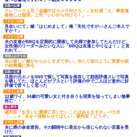
テレワーク上司「会議中はカメラ付けろ！」女社員「え、事前連
絡無しは無理」上司「いいから付けろ！」→
見合いにて。嫁「はじめまして」俺「失礼ですが○○さんご本人で
すか？」
夫の友達がBBQを定期的に開催して夫婦で参加してたんだけど、
女性側のリーダーみたいな人に「BBQは友達とやりなよ！」と言
われて…
兄の新しい嫁がやらかしすぎて辛い。当たり前のように実家や姪
の幼稚園に来る
旦那の元カノをSNSで探して写真を保存して顔面評価スレで写真
を晒してた。ほとんどがブスという評価の中で二人ほど意外に好
評価で苦々しく思った
32歳ワイ、34歳の可愛い女と付き合うも現実を知ってしまい無事
死亡・・・
裁判官「お互いに最後に言いたいことはありますか」バカ夫
「…」A「夫を一発殴らせてほしい」裁判官「どうぞ」
夫に癌の余命宣告。その闘病中に長女から信じられない言葉を受
けた