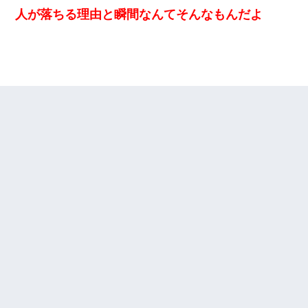
今日夫の実家に泊ったんだけど、朝起きたら股間がなんかモッコ
人が落ちる理由と瞬間なんてそんなもんだよ
リしてた
私「結婚やめるわ」 婚約者「え？なんでなんで？」 → 放置した
結果…｜生活｜ワロタあんてな
書店「息子さんが万引きしました」私「はっ？(息子目の前にいる
し…)うちの子ではないので迎えに行きません」→息子を名乗って
た人物の正体が判明するも・・・
小学生の息子が急に様子がおかしくなった。私「理由を聞いても
『わかんない！』って怒鳴り付けてくるし、困っってる」旦那
「話してみるよ」→ 後日・・・
私が遺産を相続。→それを知った義両親が「旅行代金を出せ！」
「リフォーム費用を負担しろ！」「金の管理は私達がする！」と
浅ましくも集りにきた。
見合いにて。嫁「はじめまして」俺「失礼ですが○○さんご本人で
すか？」