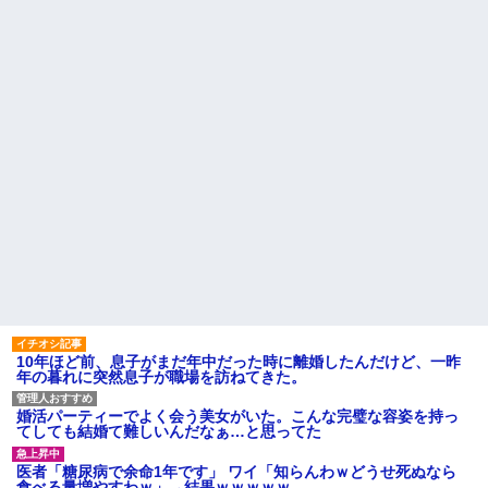
10年ほど前、息子がまだ年中だった時に離婚したんだけど、一昨
年の暮れに突然息子が職場を訪ねてきた。
婚活パーティーでよく会う美女がいた。こんな完璧な容姿を持っ
てしても結婚て難しいんだなぁ…と思ってた
医者「糖尿病で余命1年です」 ワイ「知らんわｗどうせ死ぬなら
食べる量増やすわｗ」→結果ｗｗｗｗｗ