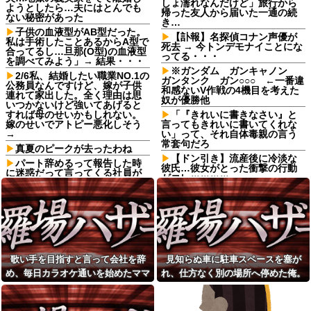
しょ濡れなんだけど」旅行から
ようとしたら…夫にはとんでも
帰った友人から届いた一通の続
ない秘密があった
き…
子供の血液型がAB型だった。
【訃報】名探偵コナン声優が
私は手術したことあるからA型で
死去 → 今トンデモナイことにな
合ってるし…旦那(O型)の血液型
ってる・・・
を調べてみよう」→ 結果・・・
※ガンダム ガンキャノン
2/6私、結婚したい職業NO.1の
ガンタンク ガン○○○ ←一番違
公務員なんですけど、嫁が子供
和感ないV作戦の4機目を考えた
連れて家出した。全く理由は思
奴が優勝他
いつかないけど強いてあげると
すれば母のせいかもしれない。
「『きれいに書きなさい』と
嫁のせいでアトピー悪化しそう
言ってもきれいに書いてくれな
→
い」って、それ自体毒親の言う
常套句だろ
真夏のピークが去ったわね
【ドン引き】流産後に冷淡な
パート辞めるって報告した時
彼氏…彼女がとった衝撃の行動
に迷惑だって言ってくる社員が
がコレｗｗｗｗ
いて、その人の不満を言い返し
てしまった
日頃からセクハラ三昧で毎回
周囲に〆られても反省しないウ
ATMで何度も入出金を繰り返
トに、とうとう後ろから抱きつ
す人に声をかけた若い女性にモ
かれて胸を掴まれた → 私は肘で
ヤっとする。若い人ってそんな
ウトの腹を思い切りどついて、○
余裕ないのかな？
玉あたりを蹴飛ばし…
友達の家に遊びに行ったらア
【正論】彫り師YouTuber「刺
歌い手を目指すと言って会社を辞
見知らぬ車に駐車スペースを塞が
ルバムに私の写真が飾ってあっ
青タトゥー入れてる奴は全員バ
た。しかも私が知らない写真
め、毎日カラオケ通いを始めたママ
れ、仕方なく別の場所へ停めた俺。
カです。偏見は正しい。すごい
レストランで。夫婦「今日は
民度低い」
友。嫌な予感は見事に当たってしま
気づけばパトカーまで来る騒ぎにな
娘の誕生日なんです」店員
【朗報】寺田心、週6ジム通い
い…
って…
「少々お待ちください」→運ば
で体重62kg→82kgに