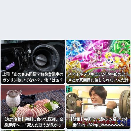
上司「あのさあ田沼？お前営業車の
スマイルプリキュアが15年前のアニ
ガソリン抜いてない？」俺「はぁ？
メとか真面目に信じられないんだけ
どういうことすか？」上司「自分の
ど
車に入れ替えたりしてない？？」⇒
結果ｗｗ
【九州名物】鶏刺し食べた医師、全
【朗報】寺田心、週6ジム通いで体
身麻痺へ…「死んだほうが良かっ
重62kg→82kgにwwwwwwww
た」