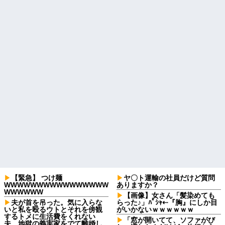
【緊急】 つけ麺
ヤ〇ト運輸の社員だけど質問
WWWWWWWWWWWWWWWW
ありますか？
WWWWWW
【画像】女さん「髪染めても
夫が首を吊った。気に入らな
らった♪」ﾊﾟｼｬ⇠『胸』にしか目
いと私を殴るウトとそれを傍観
がいかないｗｗｗｗｗｗ
するトメに生活費をくれない
「窓が開いてて、ソファがび
夫…地獄の義実家をでて離婚し