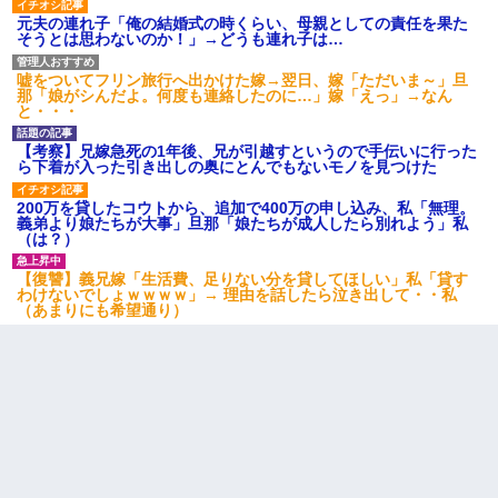
元夫の連れ子「俺の結婚式の時くらい、母親としての責任を果た
そうとは思わないのか！」→どうも連れ子は…
中途採用のAが部長から呼び出された。Aはヘラヘラと部屋に入っ
ていき、1時間後に号泣しながら出てきて…
嘘をついてフリン旅行へ出かけた嫁→翌日、嫁「ただいま～」旦
那「娘がシんだよ。何度も連絡したのに…」嫁「えっ」→なん
と・・・
「お前の父ちゃんは自宅警備員」とかからかわれたけど、実はと
んでもない仕事に就いていた
【考察】兄嫁急死の1年後、兄が引越すというので手伝いに行った
ら下着が入った引き出しの奥にとんでもないモノを見つけた
【衝撃】ヤンキー女に「サせて」って言った結果
200万を貸したコウトから、追加で400万の申し込み、私「無理。
義弟より娘たちが大事」旦那「娘たちが成人したら別れよう」私
（は？）
彼女にプロポーズしてOK貰った俺、告げられた結婚条件にブチ切
れて無事婚約破棄・・・
【復讐】義兄嫁「生活費、足りない分を貸してほしい」私「貸す
わけないでしょｗｗｗｗ」→ 理由を話したら泣き出して・・私
（あまりにも希望通り）
｢昨日はお兄ちゃんと一緒にお風呂に入っちゃった～｣とか毎日兄
の話をしていたA子が事故で亡くなった。→Ａ子のお母さんの話に
驚愕…
【画像】女上司(30)「終電なくなったね…部屋くる？」ワイ「行
きます！」
彼女(美人女医)にネックレスをプレゼント。「こんな安物を渡すく