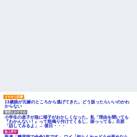
義兄嫁が「自己破産になる。
アンタのせいだ」と電話を寄越
実家に住んでる兄から「盆に
した。夫が確認すると借金は判
泊まりに来るなら嫁と子供に菓
明分だけで500万円。ブランドバ
子のひとつでも持ってきてよ」
ッグや時計をカードで買いサ...
って言われた。自分の実家に帰
るのに手土産なんて考えたこと
お気に入りの喫茶店のパート
なかった…
の口臭についてマスターにメモ
を渡した。その後は店員が無表
パート辞めるって報告した時
情になり、マスターも…
に迷惑だって言ってくる社員が
いて、その人の不満を言い返し
ハードオフに売っていた4万
てしまった
4000円のフィギュアがヤバすぎ
るｗｗｗｗｗｗ「こんな高い
【警告】職務経歴書の『最初
の？ｗｗ」「逆に超安い」
の5行に書くべきこと』がこれ
私「ちょっと、人の家の金庫
主な税金の成り立ちを調べて
触らないでよ！」キチママ『そ
みたよ
こに金庫があったから、開けて
みようとしただけ☆』義兄「泥
は出てけ！二度と来るな！」結
果・・・
私「初めて飲む味だけどなん
のお茶？」彼「ちっ！」私「」
13歳娘が元嫁のところから逃げてきた。どう扱ったらいいのかわ
【GIF】JSのカンチョーワロ
からない
タ
後続車にクラクションを鳴ら
され彼氏が逆切れ。「何クラク
小学生の息子が急に様子がおかしくなった。私「理由を聞いても
ション鳴らしてんだ！降りてこ
『わかんない！』って怒鳴り付けてくるし、困っってる」旦那
いよ！」と怒鳴りだし...
「話してみるよ」→ 後日・・・
【衝撃】報酬100万円超の治験
募集がこちらｗｗｗｗｗ(※画像
医者「糖尿病で余命1年です」 ワイ「知らんわｗどうせ死ぬなら