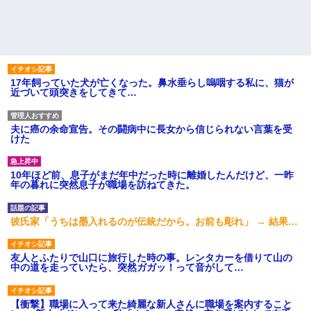
17年飼っていた犬が亡くなった。鼻水垂らし嗚咽する私に、猫が
近づいて頭突きをしてきて…
夫に癌の余命宣告。その闘病中に長女から信じられない言葉を受
けた
10年ほど前、息子がまだ年中だった時に離婚したんだけど、一昨
年の暮れに突然息子が職場を訪ねてきた。
彼氏家「うちは墨入れるのが伝統だから。お前も彫れ」 → 結果…
友人とふたりで山口に旅行した時の事。レンタカーを借りて山の
中の道を走っていたら、突然ガガッ！って音がして…
【衝撃】職場に入って来た綺麗な新人さんに職場を案内すること