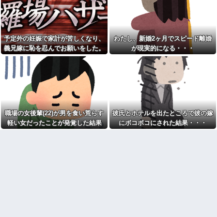
れてきた"あるもの"に思わず涙
wwwwwwww
がこぼれて…
スッポン解体動画を見る彼女
何度もお金を貸してきたシン
「美味しそう♪」→俺「生きたま
ママ妹が、今度はランドセル代
ま捌かれて可哀想だろ！サイコ
と制服代まで要求してきた。そ
パスか？」←お前らどっち？
予定外の妊娠で家計が苦しくなり、
わたし、新婚2ヶ月でスピード離婚
の裏事情を知って頭を抱えるこ
とに…
「仕事にあぶれたから雇って
義兄嫁に恥を忍んでお願いをした。
が現実的になる・・・
ほしい、なんでもする」とキチ
お前ら「日本も核武装汁！」
その返事が予想外すぎて…
ママがやってきた
←１万発の核弾頭どこに
トメ「お腹の子は孫と認めな
イーロン・マスク「中国のロ
い！」とイキるクソトメに父親
ボットはデタラメで遠隔操作し
不明のコトメ子を引き合いに出
てるだけ」
した私。トメ「米軍の血筋
【画像】森高千里(55) 「ミニ
よ！」私「〇〇じゃないです
スカートはとてもムリよ若い子
か」←得体の知れない～はお前
には負けるわ」←ワイらにはブ
（コトメ）のところだろｗ
職場の女後輩(22)が男を食い荒らす
彼氏とホテルを出たところで彼の嫁
ッ刺さりまくってしまうw w w
【衝撃】秋田県の超エリート
軽い女だったことが発覚した結果
にボコボコにされた結果・・・
w w w
幹部、オンライン会見に「バス
【画像】美人インフルエンサ
ローブ姿＋タバコ」で登場し大
ーさん「20歳でアルファード一
問題に
括で買えちゃう私って素敵」←
家族4人食費月2万円献立がXで
これってガチなん？それともネ
話題に「子どもの成長期には月8
タなん？w w w w w w w w w
万円は必要」「業務スーパー活
【驚愕】女さん「43億円注文
用なら可能かも」
して………キャンセルっと！」
彼女とレストランに行って、
←こいつの目的って一体なんな
俺がソファーに座ったら彼女が
の？？？？？？？
「えっ？」という顔に。俺「ソ
【大炎上】 ふつうの日本人、
ファーになんかついてた？」彼
ガチで滅びそう…
女「いや、別に…」→食事後、
彼女から…